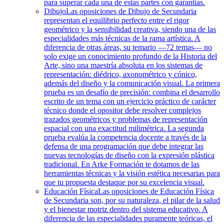
para superar cada una de estas partes con garantías.
Dibujo
Las oposiciones de Dibujo de Secundaria
representan el equilibrio perfecto entre el rigor
geométrico y la sensibilidad creativa, siendo una de las
especialidades más técnicas de la rama artística. A
diferencia de otras áreas, su temario —72 temas— no
solo exige un conocimiento profundo de la Historia del
Arte, sino una maestría absoluta en los sistemas de
representación: diédrico, axonométrico y cónico,
además del diseño y la comunicación visual. La primera
prueba es un desafío de precisión: combina el desarrollo
escrito de un tema con un ejercicio práctico de carácter
técnico donde el opositor debe resolver complejos
trazados geométricos y problemas de representación
espacial con una exactitud milimétrica. La segunda
prueba evalúa la competencia docente a través de la
defensa de una programación que debe integrar las
nuevas tecnologías de diseño con la expresión plástica
tradicional. En Arke Formación te dotamos de las
herramientas técnicas y la visión estética necesarias para
que tu propuesta destaque por su excelencia visual.
Educación Física
Las oposiciones de Educación Física
de Secundaria son, por su naturaleza, el pilar de la salud
y el bienestar motriz dentro del sistema educativo. A
diferencia de las especialidades puramente teóricas, el