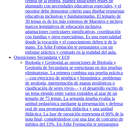
central de la prueba, plantea situaciones reales de
alumnado con necesidades educativas especiales, y el
opositor debe demostrar criterio para diseñar respuestas
educativas inclusivas y fundamentadas. El temario de
30 temas es de los más extensos de Maestros e incluye
marcos legislativos de educación inclusiva,
adaptaciones curriculares significativas, coordinación
con familias y otros especialistas. Es una especialidad
donde la vocación y el conocimiento deben ir de la
mano. En Arke Formación te preparamos con un
enfoque práctico y centrado en la realidad del aula.
Oposiciones Secundaria y EOI
Biología y Geología
Las oposiciones de Biología y
Geología de Secundaria se estructuran en dos pruebas
eliminatorias. La primera combina una prueba práctica
—con ejercicios de genética y bioquímica, problemas
de geología, interpretación de mapas geológicos o
clasificación de seres vivos— y el desarrollo escrito de
un tema elegido entre varios extraídos al azar de un
temario de 75 temas. La segunda prueba evalúa la
aptitud pedagógica mediante la presentación y defensa
oral de una programación didáctica y una unidad
didáctica. La fase de oposición representa el 66% de la
nota final, completándose con una fase de concurso de
méritos del 33%. En Arke Formación te preparamos