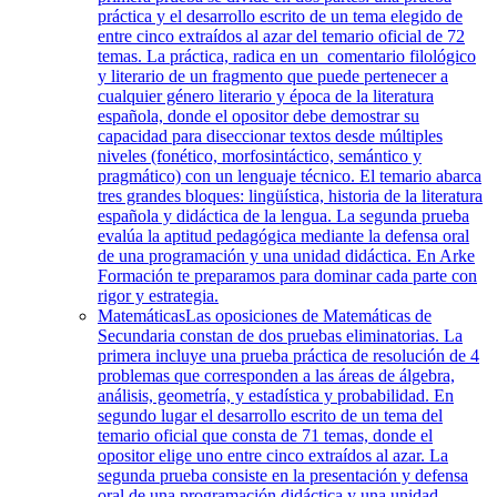
práctica y el desarrollo escrito de un tema elegido de
entre cinco extraídos al azar del temario oficial de 72
temas. La práctica, radica en un comentario filológico
y literario de un fragmento que puede pertenecer a
cualquier género literario y época de la literatura
española, donde el opositor debe demostrar su
capacidad para diseccionar textos desde múltiples
niveles (fonético, morfosintáctico, semántico y
pragmático) con un lenguaje técnico. El temario abarca
tres grandes bloques: lingüística, historia de la literatura
española y didáctica de la lengua. La segunda prueba
evalúa la aptitud pedagógica mediante la defensa oral
de una programación y una unidad didáctica. En Arke
Formación te preparamos para dominar cada parte con
rigor y estrategia.
Matemáticas
Las oposiciones de Matemáticas de
Secundaria constan de dos pruebas eliminatorias. La
primera incluye una prueba práctica de resolución de 4
problemas que corresponden a las áreas de álgebra,
análisis, geometría, y estadística y probabilidad. En
segundo lugar el desarrollo escrito de un tema del
temario oficial que consta de 71 temas, donde el
opositor elige uno entre cinco extraídos al azar. La
segunda prueba consiste en la presentación y defensa
oral de una programación didáctica y una unidad