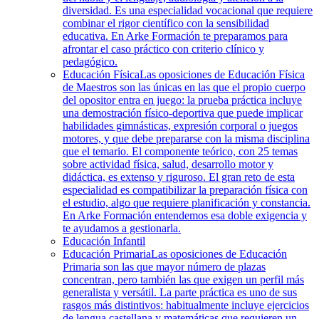
diversidad. Es una especialidad vocacional que requiere
combinar el rigor científico con la sensibilidad
educativa. En Arke Formación te preparamos para
afrontar el caso práctico con criterio clínico y
pedagógico.
Educación Física
Las oposiciones de Educación Física
de Maestros son las únicas en las que el propio cuerpo
del opositor entra en juego: la prueba práctica incluye
una demostración físico-deportiva que puede implicar
habilidades gimnásticas, expresión corporal o juegos
motores, y que debe prepararse con la misma disciplina
que el temario. El componente teórico, con 25 temas
sobre actividad física, salud, desarrollo motor y
didáctica, es extenso y riguroso. El gran reto de esta
especialidad es compatibilizar la preparación física con
el estudio, algo que requiere planificación y constancia.
En Arke Formación entendemos esa doble exigencia y
te ayudamos a gestionarla.
Educación Infantil
Educación Primaria
Las oposiciones de Educación
Primaria son las que mayor número de plazas
concentran, pero también las que exigen un perfil más
generalista y versátil. La parte práctica es uno de sus
rasgos más distintivos: habitualmente incluye ejercicios
de lengua castellana y matemáticas que requieren un