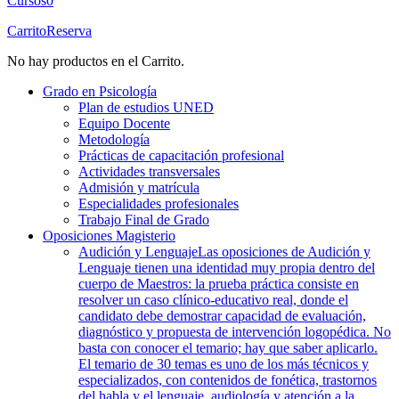
Cursos
0
Carrito
Reserva
No hay productos en el Carrito.
Grado en Psicología
Plan de estudios UNED
Equipo Docente
Metodología
Prácticas de capacitación profesional
Actividades transversales
Admisión y matrícula
Especialidades profesionales
Trabajo Final de Grado
Oposiciones Magisterio
Audición y Lenguaje
Las oposiciones de Audición y
Lenguaje tienen una identidad muy propia dentro del
cuerpo de Maestros: la prueba práctica consiste en
resolver un caso clínico-educativo real, donde el
candidato debe demostrar capacidad de evaluación,
diagnóstico y propuesta de intervención logopédica. No
basta con conocer el temario; hay que saber aplicarlo.
El temario de 30 temas es uno de los más técnicos y
especializados, con contenidos de fonética, trastornos
del habla y el lenguaje, audiología y atención a la