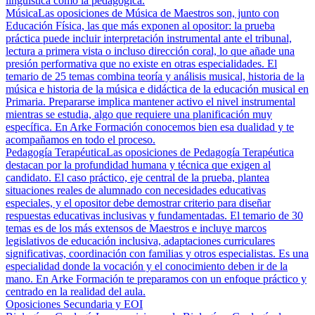
lingüística como la pedagógica.
Música
Las oposiciones de Música de Maestros son, junto con
Educación Física, las que más exponen al opositor: la prueba
práctica puede incluir interpretación instrumental ante el tribunal,
lectura a primera vista o incluso dirección coral, lo que añade una
presión performativa que no existe en otras especialidades. El
temario de 25 temas combina teoría y análisis musical, historia de la
música e historia de la música e didáctica de la educación musical en
Primaria. Prepararse implica mantener activo el nivel instrumental
mientras se estudia, algo que requiere una planificación muy
específica. En Arke Formación conocemos bien esa dualidad y te
acompañamos en todo el proceso.
Pedagogía Terapéutica
Las oposiciones de Pedagogía Terapéutica
destacan por la profundidad humana y técnica que exigen al
candidato. El caso práctico, eje central de la prueba, plantea
situaciones reales de alumnado con necesidades educativas
especiales, y el opositor debe demostrar criterio para diseñar
respuestas educativas inclusivas y fundamentadas. El temario de 30
temas es de los más extensos de Maestros e incluye marcos
legislativos de educación inclusiva, adaptaciones curriculares
significativas, coordinación con familias y otros especialistas. Es una
especialidad donde la vocación y el conocimiento deben ir de la
mano. En Arke Formación te preparamos con un enfoque práctico y
centrado en la realidad del aula.
Oposiciones Secundaria y EOI