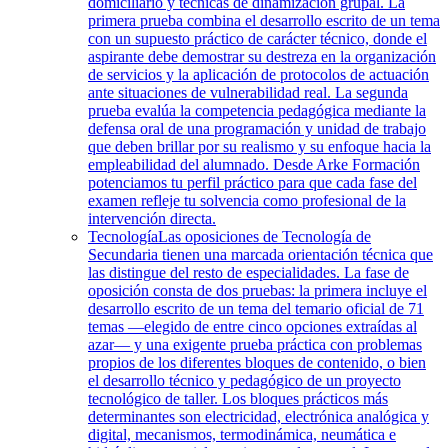
domiciliario y técnicas de dinamización grupal. La
primera prueba combina el desarrollo escrito de un tema
con un supuesto práctico de carácter técnico, donde el
aspirante debe demostrar su destreza en la organización
de servicios y la aplicación de protocolos de actuación
ante situaciones de vulnerabilidad real. La segunda
prueba evalúa la competencia pedagógica mediante la
defensa oral de una programación y unidad de trabajo
que deben brillar por su realismo y su enfoque hacia la
empleabilidad del alumnado. Desde Arke Formación
potenciamos tu perfil práctico para que cada fase del
examen refleje tu solvencia como profesional de la
intervención directa.
Tecnología
Las oposiciones de Tecnología de
Secundaria tienen una marcada orientación técnica que
las distingue del resto de especialidades. La fase de
oposición consta de dos pruebas: la primera incluye el
desarrollo escrito de un tema del temario oficial de 71
temas —elegido de entre cinco opciones extraídas al
azar— y una exigente prueba práctica con problemas
propios de los diferentes bloques de contenido, o bien
el desarrollo técnico y pedagógico de un proyecto
tecnológico de taller. Los bloques prácticos más
determinantes son electricidad, electrónica analógica y
digital, mecanismos, termodinámica, neumática e