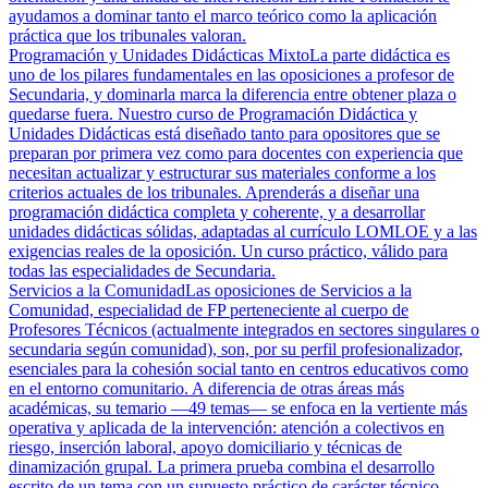
ayudamos a dominar tanto el marco teórico como la aplicación
práctica que los tribunales valoran.
Programación y Unidades Didácticas Mixto
La parte didáctica es
uno de los pilares fundamentales en las oposiciones a profesor de
Secundaria, y dominarla marca la diferencia entre obtener plaza o
quedarse fuera. Nuestro curso de Programación Didáctica y
Unidades Didácticas está diseñado tanto para opositores que se
preparan por primera vez como para docentes con experiencia que
necesitan actualizar y estructurar sus materiales conforme a los
criterios actuales de los tribunales. Aprenderás a diseñar una
programación didáctica completa y coherente, y a desarrollar
unidades didácticas sólidas, adaptadas al currículo LOMLOE y a las
exigencias reales de la oposición. Un curso práctico, válido para
todas las especialidades de Secundaria.
Servicios a la Comunidad
Las oposiciones de Servicios a la
Comunidad, especialidad de FP perteneciente al cuerpo de
Profesores Técnicos (actualmente integrados en sectores singulares o
secundaria según comunidad), son, por su perfil profesionalizador,
esenciales para la cohesión social tanto en centros educativos como
en el entorno comunitario. A diferencia de otras áreas más
académicas, su temario —49 temas— se enfoca en la vertiente más
operativa y aplicada de la intervención: atención a colectivos en
riesgo, inserción laboral, apoyo domiciliario y técnicas de
dinamización grupal. La primera prueba combina el desarrollo
escrito de un tema con un supuesto práctico de carácter técnico,