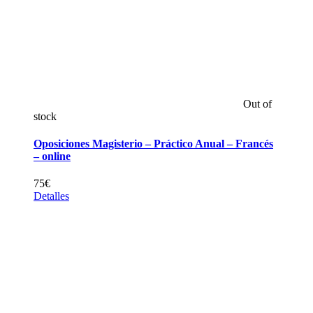
Out of
stock
Oposiciones Magisterio – Práctico Anual – Francés
– online
75
€
Detalles