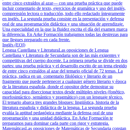
entre cinco extraídos al azar— con una prueba práctica que puede
incluir comentario de texto, ejercicios de gramática y uso del inglés,
comprensión lectora o traducción, todo ello redactado íntegramente
en inglés. La segunda prueba consiste en la presentación y defensa
oral de una programación didáctica y una situación de aprendizaje.
Una especialidad en la que la fluidez escrita el día del examen marca
la diferencia. En Arke Formación trabajamos todas las destrezas para
que llegues preparado en cada frente.
Inglés (EOI)
Lengua Castellana y Literatura
Las oposiciones de Lengua
Castellana y Literatura de Secundaria son de las más exigentes y
competitivas del cuerpo docente. La primera prueba se divide en dos
partes: una prueba práctica y el desarrollo escrito de un tema elegido
de entre cinco extraídos al azar del temario oficial de 72 temas. La
práctica, radica en un comentario filológico y literario de un
fragmento que puede pertenecer a cualquier género literario y época
de la literatura española, donde el opositor debe demostrar su
capacidad para diseccionar textos desde múltiples niveles (fonético,
morfosintáctico, semántico y pragmático) con un lenguaje técnico.
El temario abarca tres grandes bloques: lingüística, historia de la
literatura española y didáctica de la lengua. La segunda prueba
evalúa la aptitud pedagógica mediante la defensa oral de una
programación y una unidad didáctica. En Arke Formación te
preparamos para dominar cada parte con rigor y estrategia.
Matemáticas
Las oposiciones de Matemáticas de Secundaria constan