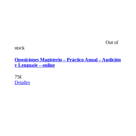
Out of
stock
Oposiciones Magisterio – Práctico Anual – Audición
y Lenguaje – online
75
€
Detalles