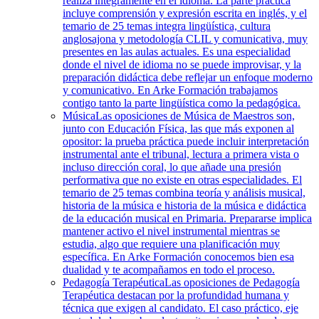
realiza íntegramente en el idioma. La parte práctica
incluye comprensión y expresión escrita en inglés, y el
temario de 25 temas integra lingüística, cultura
anglosajona y metodología CLIL y comunicativa, muy
presentes en las aulas actuales. Es una especialidad
donde el nivel de idioma no se puede improvisar, y la
preparación didáctica debe reflejar un enfoque moderno
y comunicativo. En Arke Formación trabajamos
contigo tanto la parte lingüística como la pedagógica.
Música
Las oposiciones de Música de Maestros son,
junto con Educación Física, las que más exponen al
opositor: la prueba práctica puede incluir interpretación
instrumental ante el tribunal, lectura a primera vista o
incluso dirección coral, lo que añade una presión
performativa que no existe en otras especialidades. El
temario de 25 temas combina teoría y análisis musical,
historia de la música e historia de la música e didáctica
de la educación musical en Primaria. Prepararse implica
mantener activo el nivel instrumental mientras se
estudia, algo que requiere una planificación muy
específica. En Arke Formación conocemos bien esa
dualidad y te acompañamos en todo el proceso.
Pedagogía Terapéutica
Las oposiciones de Pedagogía
Terapéutica destacan por la profundidad humana y
técnica que exigen al candidato. El caso práctico, eje