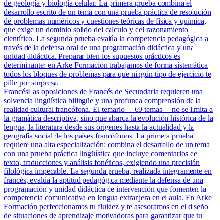
de geología y biología celular. La primera prueba combina el
desarrollo escrito de un tema con una prueba práctica de resolución
de problemas numéricos y cuestiones teóricas de física y química,
que exige un dominio sólido del cálculo y del razonamiento
científico. La segunda prueba evalúa la competencia pedagógica a
través de la defensa oral de una programación didáctica y una
unidad didáctica. Preparar bien los supuestos prácticos es
determinante: en Arke Formación trabajamos de forma sistemática
todos los bloques de problemas para que ningún tipo de ejercicio te
pille por sorpresa.
Francés
Las oposiciones de Francés de Secundaria requieren una
solvencia lingüística bilingüe y una profunda comprensión de la
realidad cultural francófona. El temario —69 temas— no se limita a
la gramática descriptiva, sino que abarca la evolución histórica de la
lengua, la literatura desde sus orígenes hasta la actualidad y la
geografía social de los países francófonos. La primera prueba
requiere una alta especialización: combina el desarrollo de un tema
con una prueba práctica lingüística que incluye comentarios de
texto, traducciones y análisis fonéticos, exigiendo una precisión
filológica impecable. La segunda prueba, realizada íntegramente en
francés, evalúa la aptitud pedagógica mediante la defensa de una
programación y unidad didáctica de intervención que fomenten la
competencia comunicativa en lengua extranjera en el aula. En Arke
Formación perfeccionamos tu fluidez y te asesoramos en el diseño
de situaciones de aprendizaje motivadoras para garantizar que tu