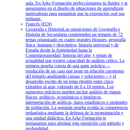
aula. En Arke Formación perfeccionamos tu fluidez y te
asesoramos en el diseño de situaciones de aprendizaje
motivadoras para garantizar que tu exposición oral sea
brillante.
Francés (EOI)
Geografía e Historia
Las oposiciones de Geografía e
Historia de Secundaria comprenden un temario de 72
temas organizado en cuatro grandes bloques: geografía
física, humana y descriptiva; historia universal y de
España desde la Antigüedad hasta la
Contemporaneidad; historia del arte; y temas de
actualidad que exigen capacidad de análisis crítico. La
primera prueba consta de una parte práctica —
resolución de un caso que pone en relación cuestiones
del temario analizando causas y soluciones— y el
desarrollo escrito de un tema elegido entre cinco
extraídos al azar, valorado de 0 a 10 puntos. Los
supuestos prácticos pueden incluir análisis de mapas
físicos, políticos, económicos o históricos,
interpretación de gráficas, datos estadísticos o pirámides
de población. La segunda prueba evalúa la competencia
pedagógica mediante la defensa de la programación y
una unidad didáctica. En Arke Formación te
preparamos para afrontar esta oposición con método y
profundidad.