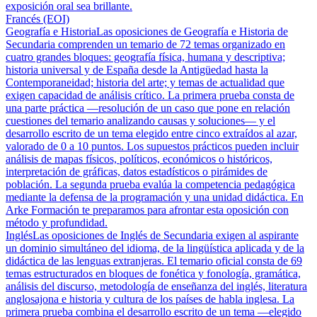
exposición oral sea brillante.
Francés (EOI)
Geografía e Historia
Las oposiciones de Geografía e Historia de
Secundaria comprenden un temario de 72 temas organizado en
cuatro grandes bloques: geografía física, humana y descriptiva;
historia universal y de España desde la Antigüedad hasta la
Contemporaneidad; historia del arte; y temas de actualidad que
exigen capacidad de análisis crítico. La primera prueba consta de
una parte práctica —resolución de un caso que pone en relación
cuestiones del temario analizando causas y soluciones— y el
desarrollo escrito de un tema elegido entre cinco extraídos al azar,
valorado de 0 a 10 puntos. Los supuestos prácticos pueden incluir
análisis de mapas físicos, políticos, económicos o históricos,
interpretación de gráficas, datos estadísticos o pirámides de
población. La segunda prueba evalúa la competencia pedagógica
mediante la defensa de la programación y una unidad didáctica. En
Arke Formación te preparamos para afrontar esta oposición con
método y profundidad.
Inglés
Las oposiciones de Inglés de Secundaria exigen al aspirante
un dominio simultáneo del idioma, de la lingüística aplicada y de la
didáctica de las lenguas extranjeras. El temario oficial consta de 69
temas estructurados en bloques de fonética y fonología, gramática,
análisis del discurso, metodología de enseñanza del inglés, literatura
anglosajona e historia y cultura de los países de habla inglesa. La
primera prueba combina el desarrollo escrito de un tema —elegido