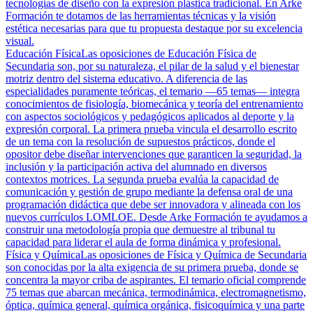
tecnologías de diseño con la expresión plástica tradicional. En Arke
Formación te dotamos de las herramientas técnicas y la visión
estética necesarias para que tu propuesta destaque por su excelencia
visual.
Educación Física
Las oposiciones de Educación Física de
Secundaria son, por su naturaleza, el pilar de la salud y el bienestar
motriz dentro del sistema educativo. A diferencia de las
especialidades puramente teóricas, el temario —65 temas— integra
conocimientos de fisiología, biomecánica y teoría del entrenamiento
con aspectos sociológicos y pedagógicos aplicados al deporte y la
expresión corporal. La primera prueba vincula el desarrollo escrito
de un tema con la resolución de supuestos prácticos, donde el
opositor debe diseñar intervenciones que garanticen la seguridad, la
inclusión y la participación activa del alumnado en diversos
contextos motrices. La segunda prueba evalúa la capacidad de
comunicación y gestión de grupo mediante la defensa oral de una
programación didáctica que debe ser innovadora y alineada con los
nuevos currículos LOMLOE. Desde Arke Formación te ayudamos a
construir una metodología propia que demuestre al tribunal tu
capacidad para liderar el aula de forma dinámica y profesional.
Física y Química
Las oposiciones de Física y Química de Secundaria
son conocidas por la alta exigencia de su primera prueba, donde se
concentra la mayor criba de aspirantes. El temario oficial comprende
75 temas que abarcan mecánica, termodinámica, electromagnetismo,
óptica, química general, química orgánica, fisicoquímica y una parte