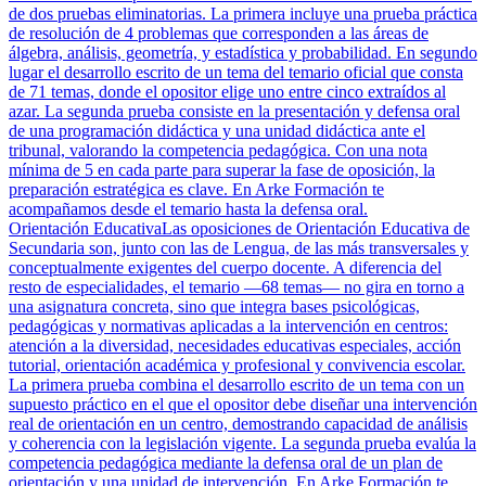
de dos pruebas eliminatorias. La primera incluye una prueba práctica
de resolución de 4 problemas que corresponden a las áreas de
álgebra, análisis, geometría, y estadística y probabilidad. En segundo
lugar el desarrollo escrito de un tema del temario oficial que consta
de 71 temas, donde el opositor elige uno entre cinco extraídos al
azar. La segunda prueba consiste en la presentación y defensa oral
de una programación didáctica y una unidad didáctica ante el
tribunal, valorando la competencia pedagógica. Con una nota
mínima de 5 en cada parte para superar la fase de oposición, la
preparación estratégica es clave. En Arke Formación te
acompañamos desde el temario hasta la defensa oral.
Orientación Educativa
Las oposiciones de Orientación Educativa de
Secundaria son, junto con las de Lengua, de las más transversales y
conceptualmente exigentes del cuerpo docente. A diferencia del
resto de especialidades, el temario —68 temas— no gira en torno a
una asignatura concreta, sino que integra bases psicológicas,
pedagógicas y normativas aplicadas a la intervención en centros:
atención a la diversidad, necesidades educativas especiales, acción
tutorial, orientación académica y profesional y convivencia escolar.
La primera prueba combina el desarrollo escrito de un tema con un
supuesto práctico en el que el opositor debe diseñar una intervención
real de orientación en un centro, demostrando capacidad de análisis
y coherencia con la legislación vigente. La segunda prueba evalúa la
competencia pedagógica mediante la defensa oral de un plan de
orientación y una unidad de intervención. En Arke Formación te