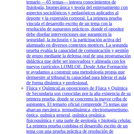
temario —65 temas— integra conocimientos de
fisiología, biomecánica y teoría del entrenamiento con
aspectos sociológicos y pedagógicos aplicados al
deporte y la expresión corporal. La primera prueba
vincula el desarrollo escrito de un tema con la
resolución de supuestos prácticos, donde el opositor
debe diseñar intervenciones que garanticen la
seguridad, la inclusión y la participación activa del
alumnado en diversos contextos motrices. La segunda
prueba evalúa la capacidad de comunicación y gestión
de grupo mediante la defensa oral de una programación
didáctica que debe ser innovadora y alineada con los
nuevos currículos LOMLOE. Desde Arke Formación
te ayudamos a construir una metodología propia que
demuestre al tribunal tu capacidad para liderar el aula
de forma dinámica y profesional.
Física y Química
Las oposiciones de Física y Química
de Secundaria son conocidas por la alta exigencia de su
primera prueba, donde se concentra la mayor criba de
aspirantes. El temario oficial comprende 75 temas que
abarcan mecánica, termodinámica, electromagnetismo,
óptica, química general, química orgánica,
fisicoquímica y una parte de geología y biología celular.
La primera prueba combina el desarrollo escrito de un
tema con una prueba práctica de resolución de