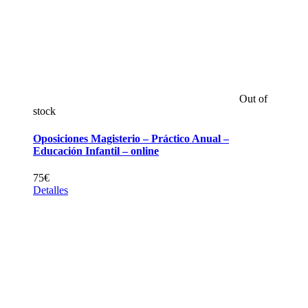
Out of
stock
Oposiciones Magisterio – Práctico Anual –
Educación Infantil – online
75
€
Detalles