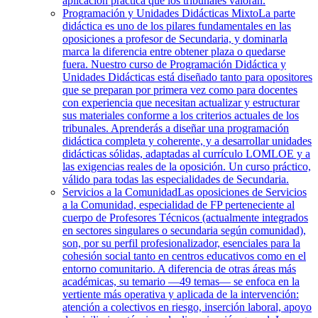
aplicación práctica que los tribunales valoran.
Programación y Unidades Didácticas Mixto
La parte
didáctica es uno de los pilares fundamentales en las
oposiciones a profesor de Secundaria, y dominarla
marca la diferencia entre obtener plaza o quedarse
fuera. Nuestro curso de Programación Didáctica y
Unidades Didácticas está diseñado tanto para opositores
que se preparan por primera vez como para docentes
con experiencia que necesitan actualizar y estructurar
sus materiales conforme a los criterios actuales de los
tribunales. Aprenderás a diseñar una programación
didáctica completa y coherente, y a desarrollar unidades
didácticas sólidas, adaptadas al currículo LOMLOE y a
las exigencias reales de la oposición. Un curso práctico,
válido para todas las especialidades de Secundaria.
Servicios a la Comunidad
Las oposiciones de Servicios
a la Comunidad, especialidad de FP perteneciente al
cuerpo de Profesores Técnicos (actualmente integrados
en sectores singulares o secundaria según comunidad),
son, por su perfil profesionalizador, esenciales para la
cohesión social tanto en centros educativos como en el
entorno comunitario. A diferencia de otras áreas más
académicas, su temario —49 temas— se enfoca en la
vertiente más operativa y aplicada de la intervención:
atención a colectivos en riesgo, inserción laboral, apoyo