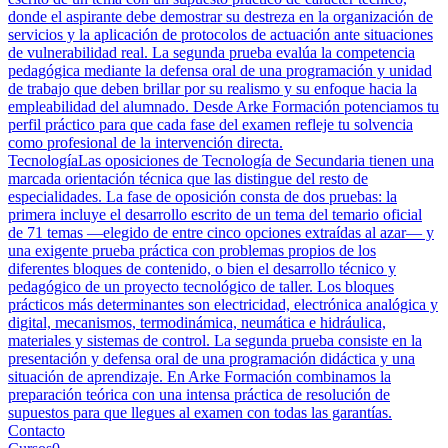
donde el aspirante debe demostrar su destreza en la organización de
servicios y la aplicación de protocolos de actuación ante situaciones
de vulnerabilidad real. La segunda prueba evalúa la competencia
pedagógica mediante la defensa oral de una programación y unidad
de trabajo que deben brillar por su realismo y su enfoque hacia la
empleabilidad del alumnado. Desde Arke Formación potenciamos tu
perfil práctico para que cada fase del examen refleje tu solvencia
como profesional de la intervención directa.
Tecnología
Las oposiciones de Tecnología de Secundaria tienen una
marcada orientación técnica que las distingue del resto de
especialidades. La fase de oposición consta de dos pruebas: la
primera incluye el desarrollo escrito de un tema del temario oficial
de 71 temas —elegido de entre cinco opciones extraídas al azar— y
una exigente prueba práctica con problemas propios de los
diferentes bloques de contenido, o bien el desarrollo técnico y
pedagógico de un proyecto tecnológico de taller. Los bloques
prácticos más determinantes son electricidad, electrónica analógica y
digital, mecanismos, termodinámica, neumática e hidráulica,
materiales y sistemas de control. La segunda prueba consiste en la
presentación y defensa oral de una programación didáctica y una
situación de aprendizaje. En Arke Formación combinamos la
preparación teórica con una intensa práctica de resolución de
supuestos para que llegues al examen con todas las garantías.
Contacto