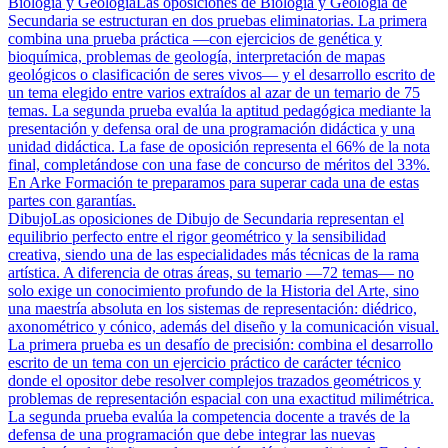
Biología y Geología
Las oposiciones de Biología y Geología de
Secundaria se estructuran en dos pruebas eliminatorias. La primera
combina una prueba práctica —con ejercicios de genética y
bioquímica, problemas de geología, interpretación de mapas
geológicos o clasificación de seres vivos— y el desarrollo escrito de
un tema elegido entre varios extraídos al azar de un temario de 75
temas. La segunda prueba evalúa la aptitud pedagógica mediante la
presentación y defensa oral de una programación didáctica y una
unidad didáctica. La fase de oposición representa el 66% de la nota
final, completándose con una fase de concurso de méritos del 33%.
En Arke Formación te preparamos para superar cada una de estas
partes con garantías.
Dibujo
Las oposiciones de Dibujo de Secundaria representan el
equilibrio perfecto entre el rigor geométrico y la sensibilidad
creativa, siendo una de las especialidades más técnicas de la rama
artística. A diferencia de otras áreas, su temario —72 temas— no
solo exige un conocimiento profundo de la Historia del Arte, sino
una maestría absoluta en los sistemas de representación: diédrico,
axonométrico y cónico, además del diseño y la comunicación visual.
La primera prueba es un desafío de precisión: combina el desarrollo
escrito de un tema con un ejercicio práctico de carácter técnico
donde el opositor debe resolver complejos trazados geométricos y
problemas de representación espacial con una exactitud milimétrica.
La segunda prueba evalúa la competencia docente a través de la
defensa de una programación que debe integrar las nuevas