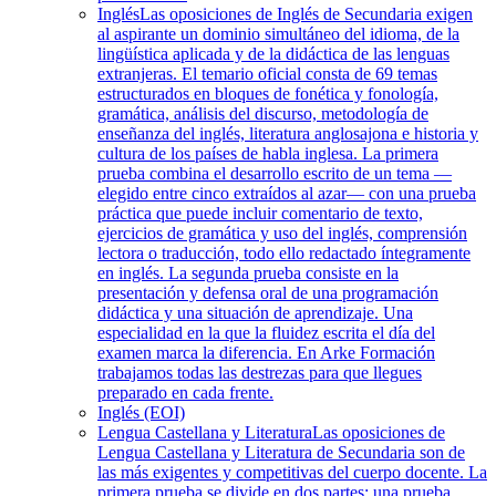
Inglés
Las oposiciones de Inglés de Secundaria exigen
al aspirante un dominio simultáneo del idioma, de la
lingüística aplicada y de la didáctica de las lenguas
extranjeras. El temario oficial consta de 69 temas
estructurados en bloques de fonética y fonología,
gramática, análisis del discurso, metodología de
enseñanza del inglés, literatura anglosajona e historia y
cultura de los países de habla inglesa. La primera
prueba combina el desarrollo escrito de un tema —
elegido entre cinco extraídos al azar— con una prueba
práctica que puede incluir comentario de texto,
ejercicios de gramática y uso del inglés, comprensión
lectora o traducción, todo ello redactado íntegramente
en inglés. La segunda prueba consiste en la
presentación y defensa oral de una programación
didáctica y una situación de aprendizaje. Una
especialidad en la que la fluidez escrita el día del
examen marca la diferencia. En Arke Formación
trabajamos todas las destrezas para que llegues
preparado en cada frente.
Inglés (EOI)
Lengua Castellana y Literatura
Las oposiciones de
Lengua Castellana y Literatura de Secundaria son de
las más exigentes y competitivas del cuerpo docente. La
primera prueba se divide en dos partes: una prueba