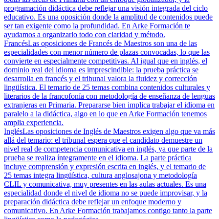
programación didáctica debe reflejar una visión integrada del ciclo
educativo. Es una oposición donde la amplitud de contenidos puede
ser tan exigente como la profundidad. En Arke Formación te
ayudamos a organizarlo todo con claridad y método.
Francés
Las oposiciones de Francés de Maestros son una de las
especialidades con menor número de plazas convocadas, lo que las
convierte en especialmente competitivas. Al igual que en inglés, el
dominio real del idioma es imprescindible: la prueba práctica se
desarrolla en francés y el tribunal valora la fluidez y corrección
lingüística. El temario de 25 temas combina contenidos culturales y
literarios de la francofonía con metodología de enseñanza de lenguas
extranjeras en Primaria. Prepararse bien implica trabajar el idioma en
paralelo a la didáctica, algo en lo que en Arke Formación tenemos
amplia experiencia.
Inglés
Las oposiciones de Inglés de Maestros exigen algo que va más
allá del temario: el tribunal espera que el candidato demuestre un
nivel real de competencia comunicativa en inglés, ya que parte de la
prueba se realiza íntegramente en el idioma. La parte práctica
incluye comprensión y expresión escrita en inglés, y el temario de
25 temas integra lingüística, cultura anglosajona y metodología
CLIL y comunicativa, muy presentes en las aulas actuales. Es una
especialidad donde el nivel de idioma no se puede improvisar, y la
preparación didáctica debe reflejar un enfoque moderno y
comunicativo. En Arke Formación trabajamos contigo tanto la parte