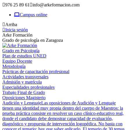
976 25 89 61
info@arkeformacion.com
Campus online
Arriba
Inicia sesión
Arke Formación
Grado de psicología en Zaragoza
Grado en Psicología
Plan de estudios UNED
Equipo Docente
Metodología
Prácticas de capacitación profesional
Actividades transversales
Admisión y matrícula
Especialidades profesionales
Trabajo Final de Grado
Oposiciones Magisterio
Audición y Lenguaje
Las oposiciones de Audición y Lenguaje
tienen una identidad muy propia dentro del cuerpo de Maestros: la
prueba práctica consiste en resolver un caso clínico-educativo real,
donde el candidato debe demostrar capacidad de evaluación,
diagnóstico y propuesta de intervención logopédica. No basta con
conocer el temario; hay que saber aplicarlo. El temario de 30 temas