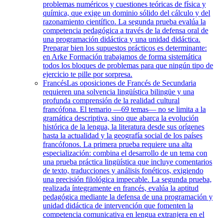
problemas numéricos y cuestiones teóricas de física y
química, que exige un dominio sólido del cálculo y del
razonamiento científico. La segunda prueba evalúa la
competencia pedagógica a través de la defensa oral de
una programación didáctica y una unidad didáctica.
Preparar bien los supuestos prácticos es determinante:
en Arke Formación trabajamos de forma sistemática
todos los bloques de problemas para que ningún tipo de
ejercicio te pille por sorpresa.
Francés
Las oposiciones de Francés de Secundaria
requieren una solvencia lingüística bilingüe y una
profunda comprensión de la realidad cultural
francófona. El temario —69 temas— no se limita a la
gramática descriptiva, sino que abarca la evolución
histórica de la lengua, la literatura desde sus orígenes
hasta la actualidad y la geografía social de los países
francófonos. La primera prueba requiere una alta
especialización: combina el desarrollo de un tema con
una prueba práctica lingüística que incluye comentarios
de texto, traducciones y análisis fonéticos, exigiendo
una precisión filológica impecable. La segunda prueba,
realizada íntegramente en francés, evalúa la aptitud
pedagógica mediante la defensa de una programación y
unidad didáctica de intervención que fomenten la
competencia comunicativa en lengua extranjera en el