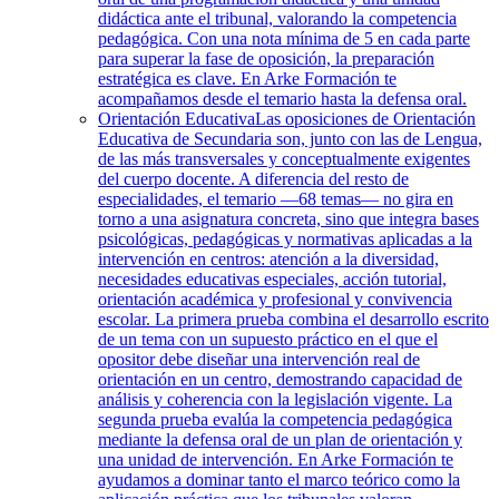
didáctica ante el tribunal, valorando la competencia
pedagógica. Con una nota mínima de 5 en cada parte
para superar la fase de oposición, la preparación
estratégica es clave. En Arke Formación te
acompañamos desde el temario hasta la defensa oral.
Orientación Educativa
Las oposiciones de Orientación
Educativa de Secundaria son, junto con las de Lengua,
de las más transversales y conceptualmente exigentes
del cuerpo docente. A diferencia del resto de
especialidades, el temario —68 temas— no gira en
torno a una asignatura concreta, sino que integra bases
psicológicas, pedagógicas y normativas aplicadas a la
intervención en centros: atención a la diversidad,
necesidades educativas especiales, acción tutorial,
orientación académica y profesional y convivencia
escolar. La primera prueba combina el desarrollo escrito
de un tema con un supuesto práctico en el que el
opositor debe diseñar una intervención real de
orientación en un centro, demostrando capacidad de
análisis y coherencia con la legislación vigente. La
segunda prueba evalúa la competencia pedagógica
mediante la defensa oral de un plan de orientación y
una unidad de intervención. En Arke Formación te
ayudamos a dominar tanto el marco teórico como la