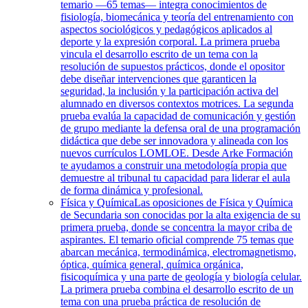
temario —65 temas— integra conocimientos de
fisiología, biomecánica y teoría del entrenamiento con
aspectos sociológicos y pedagógicos aplicados al
deporte y la expresión corporal. La primera prueba
vincula el desarrollo escrito de un tema con la
resolución de supuestos prácticos, donde el opositor
debe diseñar intervenciones que garanticen la
seguridad, la inclusión y la participación activa del
alumnado en diversos contextos motrices. La segunda
prueba evalúa la capacidad de comunicación y gestión
de grupo mediante la defensa oral de una programación
didáctica que debe ser innovadora y alineada con los
nuevos currículos LOMLOE. Desde Arke Formación
te ayudamos a construir una metodología propia que
demuestre al tribunal tu capacidad para liderar el aula
de forma dinámica y profesional.
Física y Química
Las oposiciones de Física y Química
de Secundaria son conocidas por la alta exigencia de su
primera prueba, donde se concentra la mayor criba de
aspirantes. El temario oficial comprende 75 temas que
abarcan mecánica, termodinámica, electromagnetismo,
óptica, química general, química orgánica,
fisicoquímica y una parte de geología y biología celular.
La primera prueba combina el desarrollo escrito de un
tema con una prueba práctica de resolución de