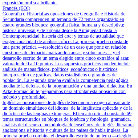
exposición oral sea brillante.
Francés (EOI)
Geografía e Historia
Las oposiciones de Geografía e Historia de
Secundaria comprenden un temario de 72 temas organizado en
cuatro grandes bloques: geografía física, humana y descriptiva;
historia universal y de España desde la Antigüedad hasta la
Contemporaneidad; historia del arte; y temas de actualidad que
exigen capacidad de análisis crítico. La primera prueba consta de
una parte práctica —resolución de un caso que pone en relación
cuestiones del temario analizando causas y soluciones— y el
desarrollo escrito de un tema elegido entre cinco extraídos al azar,
valorado de 0 a 10 puntos. Los supuestos prácticos pueden incluir
análisis de mapas físicos, políticos, económicos o históricos,
interpretación de gráficas, datos estadísticos o pirámides de
población. La segunda prueba evalúa la competencia pedagógica
mediante la defensa de la programación y una unidad didáctica. En
Arke Formación te preparamos para afrontar esta oposición con
método y profundidad.
Inglés
Las oposiciones de Inglés de Secundaria exigen al aspirante
un dominio simultáneo del idioma, de la lingüística aplicada y de la
didáctica de las lenguas extranjeras. El temario oficial consta de 69
temas estructurados en bloques de fonética y fonología, gramática,
análisis del discurso, metodología de enseñanza del inglés, literatura
anglosajona e historia y cultura de los países de habla inglesa. La
primera prueba combina el desarrollo escrito de un tema —elegido