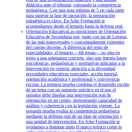
didáctica ante el tribunal, valorando la competencia
pedagógica. Con una nota mínima de 5 en cada parte
para superar la fase de oposición, la preparación
estratégica es clave. En Arke Formación te
acompañamos desde el temario hasta la defensa oral.
Orientación Educativa
Las oposiciones de Orientación
Educativa de Secundaria son, junto con las de Lengua,
de las más transversales y conceptualmente exigentes
del cuerpo docente. A diferencia del resto de
especialidades, el temario —68 temas— no gira en
torno a una asignatura concreta, sino que integra bases
psicológicas, pedagógicas y normativas aplicadas a la
intervención en centros: atención a la diversidad,
necesidades educativas especiales, acción tutorial,
orientación académica y profesional y convivencia
escolar. La primera prueba combina el desarrollo escrito
de un tema con un supuesto práctico en el que el
opositor debe diseñar una intervención real de
orientación en un centro, demostrando capacidad de
análisis y coherencia con la legislación vigente. La
segunda prueba evalúa la competencia pedagógica
mediante la defensa oral de un plan de orientación y
una unidad de intervención. En Arke Formación te
ayudamos a dominar tanto el marco teórico como la