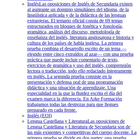
Inglés
Las oposiciones de Inglés de Secundaria exigen
al aspirante un dominio simultáneo del idioma, de la
lingüística aplicada y de la didáctica de las lenguas
extranjeras. El temario oficial consta de 69 temas
estructurados en bloques de fonética y fonología,
gramática, análisis del discurso, metodología de
enseñanza del inglés, literatura anglosajona e historia y
cultura de los países de habla inglesa. La primera
prueba combina el desarrollo escrito de un tema —
elegido entre cinco extraídos al azar— con una prueba
práctica que puede incluir comentario de texto,
ejercicios de gramática y uso del inglés, comprensión
lectora o traducción, todo ello redactado íntegramente
en inglés. La segunda prueba consiste en la
presentación y defensa oral de una programación
didáctica y una situación de aprendizaje. Una
especialidad en la que la fluidez escrita el día del
examen marca la diferencia. En Arke Formación
trabajamos todas las destrezas para que llegues
preparado en cada frente.
Inglés (EOI)
Lengua Castellana y Literatura
Las oposiciones de
Lengua Castellana y Literatura de Secundaria son de
las más exigentes y competitivas del cuerpo docente. La
primera prueba se divide en dos partes: una prueba