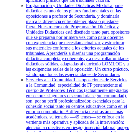
aplicación práctica que los tribunales valoran.
Programación y Unidades Didácticas Mixto
La parte
didáctica es uno de los pilares fundamentales en las
oposiciones a profesor de Secundaria, y dominarla
marca la diferencia entre obtener plaza o quedarse
fuera. Nuestro curso de Programación Didáctica y
Unidades Didácticas está diseñado tanto para opositores
que se preparan por primera vez como para docentes
con experiencia que necesitan actualizar y estructurar
sus materiales conforme a los criterios actuales de los
tribunales. Aprenderás a diseñar una programación
didáctica completa y coherente, y a desarrollar unidades
didácticas sólidas, adaptadas al currículo LOMLOE y a
las exigencias reales de la oposición. Un curso práctico,
válido para todas las especialidades de Secundaria.
Servicios a la Comunidad
Las oposiciones de Servicios
a la Comunidad, especialidad de FP perteneciente al
cuerpo de Profesores Técnicos (actualmente integrados
en sectores singulares o secundaria según comunidad),
son, por su perfil profesionalizador, esenciales para la
cohesión social tanto en centros educativos como en el
entorno comunitario. A diferencia de otras áreas más
académicas, su temario —49 temas— se enfoca en la
vertiente más operativa y aplicada de la intervención:
atención a colectivos en riesgo, inserción laboral, apoyo