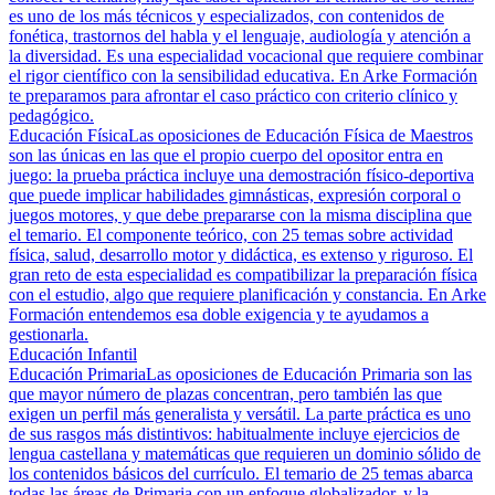
es uno de los más técnicos y especializados, con contenidos de
fonética, trastornos del habla y el lenguaje, audiología y atención a
la diversidad. Es una especialidad vocacional que requiere combinar
el rigor científico con la sensibilidad educativa. En Arke Formación
te preparamos para afrontar el caso práctico con criterio clínico y
pedagógico.
Educación Física
Las oposiciones de Educación Física de Maestros
son las únicas en las que el propio cuerpo del opositor entra en
juego: la prueba práctica incluye una demostración físico-deportiva
que puede implicar habilidades gimnásticas, expresión corporal o
juegos motores, y que debe prepararse con la misma disciplina que
el temario. El componente teórico, con 25 temas sobre actividad
física, salud, desarrollo motor y didáctica, es extenso y riguroso. El
gran reto de esta especialidad es compatibilizar la preparación física
con el estudio, algo que requiere planificación y constancia. En Arke
Formación entendemos esa doble exigencia y te ayudamos a
gestionarla.
Educación Infantil
Educación Primaria
Las oposiciones de Educación Primaria son las
que mayor número de plazas concentran, pero también las que
exigen un perfil más generalista y versátil. La parte práctica es uno
de sus rasgos más distintivos: habitualmente incluye ejercicios de
lengua castellana y matemáticas que requieren un dominio sólido de
los contenidos básicos del currículo. El temario de 25 temas abarca
todas las áreas de Primaria con un enfoque globalizador, y la