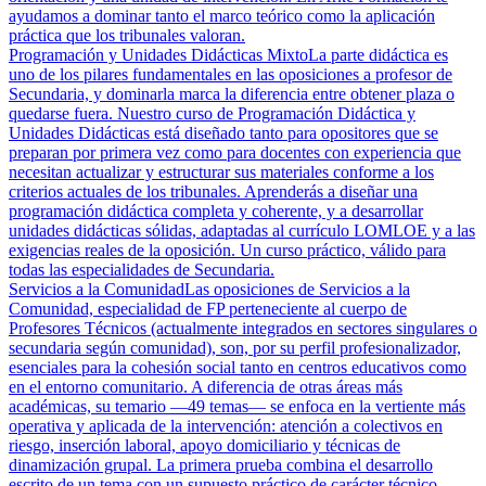
ayudamos a dominar tanto el marco teórico como la aplicación
práctica que los tribunales valoran.
Programación y Unidades Didácticas Mixto
La parte didáctica es
uno de los pilares fundamentales en las oposiciones a profesor de
Secundaria, y dominarla marca la diferencia entre obtener plaza o
quedarse fuera. Nuestro curso de Programación Didáctica y
Unidades Didácticas está diseñado tanto para opositores que se
preparan por primera vez como para docentes con experiencia que
necesitan actualizar y estructurar sus materiales conforme a los
criterios actuales de los tribunales. Aprenderás a diseñar una
programación didáctica completa y coherente, y a desarrollar
unidades didácticas sólidas, adaptadas al currículo LOMLOE y a las
exigencias reales de la oposición. Un curso práctico, válido para
todas las especialidades de Secundaria.
Servicios a la Comunidad
Las oposiciones de Servicios a la
Comunidad, especialidad de FP perteneciente al cuerpo de
Profesores Técnicos (actualmente integrados en sectores singulares o
secundaria según comunidad), son, por su perfil profesionalizador,
esenciales para la cohesión social tanto en centros educativos como
en el entorno comunitario. A diferencia de otras áreas más
académicas, su temario —49 temas— se enfoca en la vertiente más
operativa y aplicada de la intervención: atención a colectivos en
riesgo, inserción laboral, apoyo domiciliario y técnicas de
dinamización grupal. La primera prueba combina el desarrollo
escrito de un tema con un supuesto práctico de carácter técnico,