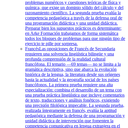
problemas numéricos y cuestiones teóricas de física y
química, que exige un dominio sólido del cálculo y del
razonamiento científico. La segunda prueba evalúa la
competencia pedagógica a través de la defensa oral de
una programación didáctica y una unidad didáctica.
Preparar bien los supuestos prácticos es determinante:
en Arke Formación trabajamos de forma sistemática
todos los bloques de problemas para que ningún tipo de
ejercicio te pille por sorpresa.
Francés
Las oposiciones de Francés de Secundaria
requieren una solvencia lingüística bilingüe y una
profunda comprensión de la realidad cultural
francófona. El temario —69 temas— no se limita a la
gramática descriptiva, sino que abarca la evolución
histórica de la lengua, la literatura desde sus orígenes
hasta la actualidad y la geografía social de los países
francófonos. La primera prueba requiere una alta
especialización: combina el desarrollo de un tema con
una prueba práctica lingüística que incluye comentarios
de texto, traducciones y análisis fonéticos, exigiendo
una precisión filológica impecable. La segunda prueba,
realizada íntegramente en francés, evalúa la aptitud
pedagógica mediante la defensa de una programación y
unidad didáctica de intervención que fomenten la
competencia comunicativa en lengua extranjera en el