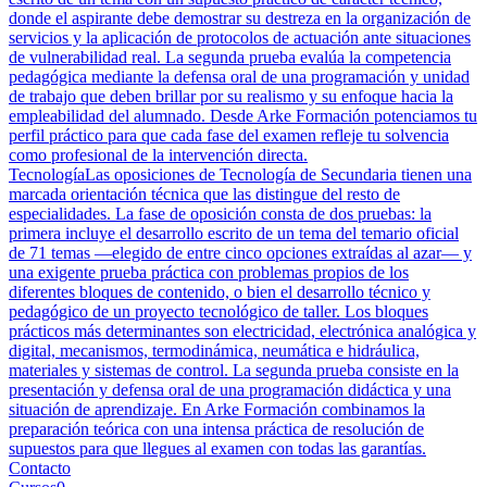
donde el aspirante debe demostrar su destreza en la organización de
servicios y la aplicación de protocolos de actuación ante situaciones
de vulnerabilidad real. La segunda prueba evalúa la competencia
pedagógica mediante la defensa oral de una programación y unidad
de trabajo que deben brillar por su realismo y su enfoque hacia la
empleabilidad del alumnado. Desde Arke Formación potenciamos tu
perfil práctico para que cada fase del examen refleje tu solvencia
como profesional de la intervención directa.
Tecnología
Las oposiciones de Tecnología de Secundaria tienen una
marcada orientación técnica que las distingue del resto de
especialidades. La fase de oposición consta de dos pruebas: la
primera incluye el desarrollo escrito de un tema del temario oficial
de 71 temas —elegido de entre cinco opciones extraídas al azar— y
una exigente prueba práctica con problemas propios de los
diferentes bloques de contenido, o bien el desarrollo técnico y
pedagógico de un proyecto tecnológico de taller. Los bloques
prácticos más determinantes son electricidad, electrónica analógica y
digital, mecanismos, termodinámica, neumática e hidráulica,
materiales y sistemas de control. La segunda prueba consiste en la
presentación y defensa oral de una programación didáctica y una
situación de aprendizaje. En Arke Formación combinamos la
preparación teórica con una intensa práctica de resolución de
supuestos para que llegues al examen con todas las garantías.
Contacto