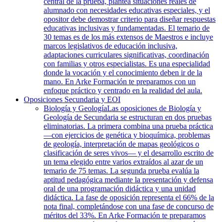
central de la prueba, plantea situaciones reales de
alumnado con necesidades educativas especiales, y el
opositor debe demostrar criterio para diseñar respuestas
educativas inclusivas y fundamentadas. El temario de
30 temas es de los más extensos de Maestros e incluye
marcos legislativos de educación inclusiva,
adaptaciones curriculares significativas, coordinación
con familias y otros especialistas. Es una especialidad
donde la vocación y el conocimiento deben ir de la
mano. En Arke Formación te preparamos con un
enfoque práctico y centrado en la realidad del aula.
Oposiciones Secundaria y EOI
Biología y Geología
Las oposiciones de Biología y
Geología de Secundaria se estructuran en dos pruebas
eliminatorias. La primera combina una prueba práctica
—con ejercicios de genética y bioquímica, problemas
de geología, interpretación de mapas geológicos o
clasificación de seres vivos— y el desarrollo escrito de
un tema elegido entre varios extraídos al azar de un
temario de 75 temas. La segunda prueba evalúa la
aptitud pedagógica mediante la presentación y defensa
oral de una programación didáctica y una unidad
didáctica. La fase de oposición representa el 66% de la
nota final, completándose con una fase de concurso de
méritos del 33%. En Arke Formación te preparamos