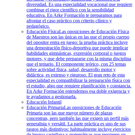
diversidad. Es una especialidad vocacional que requiere
combinar el rigor científico con la sensibilidad
educativa. En Arke Formación te preparamos para
afrontar el caso práctico con criterio clínico y
pedagógico.
Educación Física
Las oposiciones de Educación Física
de Maestros son las únicas en las que el propio cuerpo
del opositor entra en juego: la prueba práctica incluye
una demostración físico-deportiva que puede implicar
habilidades gimnásticas, expresión corporal o juegos
motores, y que debe prepararse con la misma disciplina
que el temario. El componente teórico, con 25 temas
sobre actividad física, salud, desarrollo motor y
didáctica, es extenso y riguroso. El gran reto de esta
especialidad es compatibilizar la preparación física con
el estudio, algo que requiere planificación y constancia.
En Arke Formación entendemos esa doble exigencia y
te ayudamos a gestionarla.
Educación Infantil
Educación Primaria
Las oposiciones de Educación
Primaria son las que mayor número de plazas
concentran, pero también las que exigen un perfil más
generalista y versátil. La parte práctica es uno de sus
rasgos más distintivos: habitualmente incluye ejercicios
de lengua castellana y matemáticas que requieren un