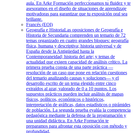
aula. En Arke Formación perfeccionamos tu fluidez y te
asesoramos en el diseño de situaciones de aprendizaje
motivadoras para garantizar que tu exposición oral sea
brillante.
Francés (EOI)
Geografía e Historia
Las oposiciones de Geografía e
Historia de Secundaria comprenden un temario de 72
temas organizado en cuatro grandes bloques: geografía
física, humana y descriptiva; historia universal y de
España desde la Antigüedad hasta la
Contemporaneidad; historia del arte; y temas de
actualidad que exigen capacidad de análisis crítico. La
primera prueba consta de una parte práctica —
resolución de un caso que pone en relación cuestiones
del temario analizando causas y soluciones— y el
desarrollo escrito de un tema elegido entre cinco
extraídos al azar, valorado de 0 a 10 puntos. Los
supuestos prácticos pueden incluir análisis de mapas
físicos, políticos, económicos o históricos,
interpretación de gráficas, datos estadísticos o pirámides
de población. La segunda prueba evalúa la competencia
pedagógica mediante la defensa de la programación y
una unidad didáctica. En Arke Formación te
preparamos para afrontar esta oposición con método y
profundidad.