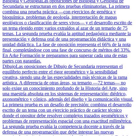
Biología y Geología
Las oposiciones de Biología y Geología de
Secundaria se estructuran en dos pruebas eliminatorias. La primera
combina una prueba práctica —con ejercicios de genética y
bioquímica, problemas de geología, interpretación de mapas
geológicos o clasificación de seres vivos— y el desarrollo escrito de
un tema elegido entre varios extraídos al azar de un temario de 75
temas. La segunda prueba evalúa la aptitud pedagógica mediante la
presentación y defensa oral de una programación didáctica y una
unidad didáctica. La fase de oposición representa el 66% de la nota
final, completándose con una fase de concurso de méritos del 33%.
En Arke Formación te preparamos para superar cada una de estas
partes con garantías.
Dibujo
Las oposiciones de Dibujo de Secundaria representan el
equilibrio perfecto entre el rigor geométrico y la sensibilidad
creativa, siendo una de las especialidades más técnicas de la rama
artística. A diferencia de otras áreas, su temario —72 temas— no
solo exige un conocimiento profundo de la Historia del Arte, sino
una maestría absoluta en los sistemas de representación: diédrico,
axonométrico y cónico, además del diseño y la comunicación visual.
La primera prueba es un desafío de precisión: combina el desarrollo
escrito de un tema con un ejercicio práctico de carácter técnico
donde el opositor debe resolver complejos trazados geométricos y
problemas de representación espacial con una exactitud milimétrica.
La segunda prueba evalúa la competencia docente a través de la
defensa de una programación que debe integrar las nuevas