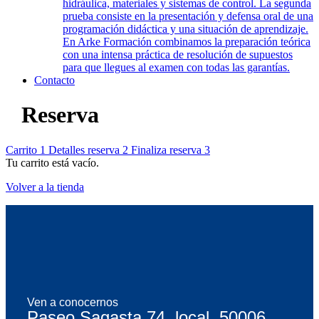
hidráulica, materiales y sistemas de control. La segunda
prueba consiste en la presentación y defensa oral de una
programación didáctica y una situación de aprendizaje.
En Arke Formación combinamos la preparación teórica
con una intensa práctica de resolución de supuestos
para que llegues al examen con todas las garantías.
Contacto
Reserva
Carrito
1
Detalles reserva
2
Finaliza reserva
3
Tu carrito está vacío.
Volver a la tienda
Ven a conocernos
Paseo Sagasta 74, local. 50006