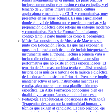
realiza íntegramente en el idioma. La parte práctica
incluye comprensión y expresión escrita en inglés, y el
temario de 25 temas integra lingüística, cultura
anglosajona y metodología CLIL y comunicativa, muy
presentes en las aulas actuales. Es una especialidad
donde el nivel de idioma no se puede improvisar, y la
preparación didáctica debe reflejar un enfoque moderno
y comunicativo. En Arke Formación trabajamos
contigo tanto la parte lingüística como la pedagógica.
Música
Las oposiciones de Música de Maestros son,
junto con Educación Física, las que más exponen al
opositor: la prueba práctica puede incluir interpretación
instrumental ante el tribunal, lectura a primera vista o
incluso dirección coral, lo que añade una presión
performativa que no existe en otras especialidades. El
temario de 25 temas combina teoría y análisis musical,
historia de la música e historia de la música e didáctica
de la educación musical en Primaria. Prepararse implica
mantener activo el nivel instrumental mientras se
estudia, algo que requiere una planificación muy
específica. En Arke Formación conocemos bien esa
dualidad y te acompañamos en todo el proceso.
Pedagogía Terapéutica
Las oposiciones de Pedagogía
Terapéutica destacan por la profundidad humana y
técnica que exigen al candidato. El caso práctico, eje