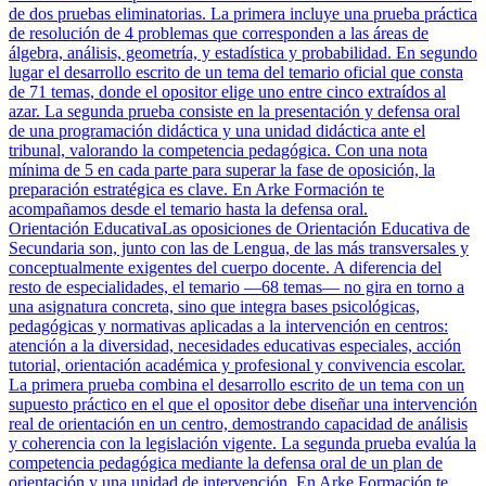
de dos pruebas eliminatorias. La primera incluye una prueba práctica
de resolución de 4 problemas que corresponden a las áreas de
álgebra, análisis, geometría, y estadística y probabilidad. En segundo
lugar el desarrollo escrito de un tema del temario oficial que consta
de 71 temas, donde el opositor elige uno entre cinco extraídos al
azar. La segunda prueba consiste en la presentación y defensa oral
de una programación didáctica y una unidad didáctica ante el
tribunal, valorando la competencia pedagógica. Con una nota
mínima de 5 en cada parte para superar la fase de oposición, la
preparación estratégica es clave. En Arke Formación te
acompañamos desde el temario hasta la defensa oral.
Orientación Educativa
Las oposiciones de Orientación Educativa de
Secundaria son, junto con las de Lengua, de las más transversales y
conceptualmente exigentes del cuerpo docente. A diferencia del
resto de especialidades, el temario —68 temas— no gira en torno a
una asignatura concreta, sino que integra bases psicológicas,
pedagógicas y normativas aplicadas a la intervención en centros:
atención a la diversidad, necesidades educativas especiales, acción
tutorial, orientación académica y profesional y convivencia escolar.
La primera prueba combina el desarrollo escrito de un tema con un
supuesto práctico en el que el opositor debe diseñar una intervención
real de orientación en un centro, demostrando capacidad de análisis
y coherencia con la legislación vigente. La segunda prueba evalúa la
competencia pedagógica mediante la defensa oral de un plan de
orientación y una unidad de intervención. En Arke Formación te