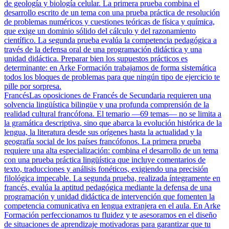
de geología y biología celular. La primera prueba combina el
desarrollo escrito de un tema con una prueba práctica de resolución
de problemas numéricos y cuestiones teóricas de física y química,
que exige un dominio sólido del cálculo y del razonamiento
científico. La segunda prueba evalúa la competencia pedagógica a
través de la defensa oral de una programación didáctica y una
unidad didáctica. Preparar bien los supuestos prácticos es
determinante: en Arke Formación trabajamos de forma sistemática
todos los bloques de problemas para que ningún tipo de ejercicio te
pille por sorpresa.
Francés
Las oposiciones de Francés de Secundaria requieren una
solvencia lingüística bilingüe y una profunda comprensión de la
realidad cultural francófona. El temario —69 temas— no se limita a
la gramática descriptiva, sino que abarca la evolución histórica de la
lengua, la literatura desde sus orígenes hasta la actualidad y la
geografía social de los países francófonos. La primera prueba
requiere una alta especialización: combina el desarrollo de un tema
con una prueba práctica lingüística que incluye comentarios de
texto, traducciones y análisis fonéticos, exigiendo una precisión
filológica impecable. La segunda prueba, realizada íntegramente en
francés, evalúa la aptitud pedagógica mediante la defensa de una
programación y unidad didáctica de intervención que fomenten la
competencia comunicativa en lengua extranjera en el aula. En Arke
Formación perfeccionamos tu fluidez y te asesoramos en el diseño
de situaciones de aprendizaje motivadoras para garantizar que tu