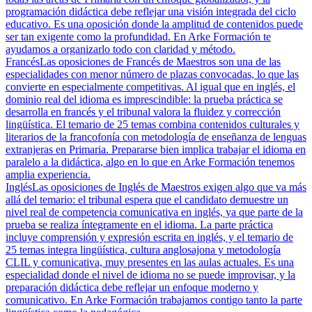
programación didáctica debe reflejar una visión integrada del ciclo
educativo. Es una oposición donde la amplitud de contenidos puede
ser tan exigente como la profundidad. En Arke Formación te
ayudamos a organizarlo todo con claridad y método.
Francés
Las oposiciones de Francés de Maestros son una de las
especialidades con menor número de plazas convocadas, lo que las
convierte en especialmente competitivas. Al igual que en inglés, el
dominio real del idioma es imprescindible: la prueba práctica se
desarrolla en francés y el tribunal valora la fluidez y corrección
lingüística. El temario de 25 temas combina contenidos culturales y
literarios de la francofonía con metodología de enseñanza de lenguas
extranjeras en Primaria. Prepararse bien implica trabajar el idioma en
paralelo a la didáctica, algo en lo que en Arke Formación tenemos
amplia experiencia.
Inglés
Las oposiciones de Inglés de Maestros exigen algo que va más
allá del temario: el tribunal espera que el candidato demuestre un
nivel real de competencia comunicativa en inglés, ya que parte de la
prueba se realiza íntegramente en el idioma. La parte práctica
incluye comprensión y expresión escrita en inglés, y el temario de
25 temas integra lingüística, cultura anglosajona y metodología
CLIL y comunicativa, muy presentes en las aulas actuales. Es una
especialidad donde el nivel de idioma no se puede improvisar, y la
preparación didáctica debe reflejar un enfoque moderno y
comunicativo. En Arke Formación trabajamos contigo tanto la parte