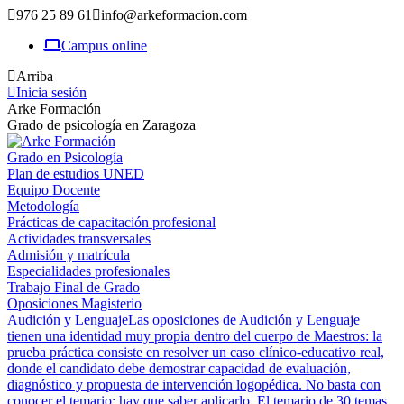
976 25 89 61
info@arkeformacion.com
Campus online
Arriba
Inicia sesión
Arke Formación
Grado de psicología en Zaragoza
Grado en Psicología
Plan de estudios UNED
Equipo Docente
Metodología
Prácticas de capacitación profesional
Actividades transversales
Admisión y matrícula
Especialidades profesionales
Trabajo Final de Grado
Oposiciones Magisterio
Audición y Lenguaje
Las oposiciones de Audición y Lenguaje
tienen una identidad muy propia dentro del cuerpo de Maestros: la
prueba práctica consiste en resolver un caso clínico-educativo real,
donde el candidato debe demostrar capacidad de evaluación,
diagnóstico y propuesta de intervención logopédica. No basta con
conocer el temario; hay que saber aplicarlo. El temario de 30 temas