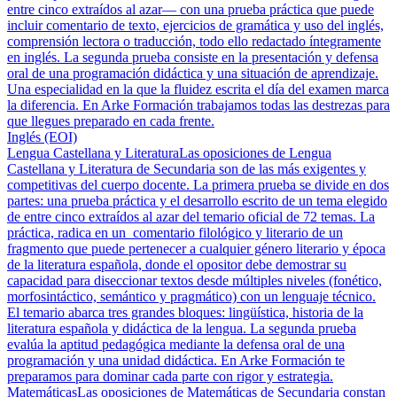
entre cinco extraídos al azar— con una prueba práctica que puede
incluir comentario de texto, ejercicios de gramática y uso del inglés,
comprensión lectora o traducción, todo ello redactado íntegramente
en inglés. La segunda prueba consiste en la presentación y defensa
oral de una programación didáctica y una situación de aprendizaje.
Una especialidad en la que la fluidez escrita el día del examen marca
la diferencia. En Arke Formación trabajamos todas las destrezas para
que llegues preparado en cada frente.
Inglés (EOI)
Lengua Castellana y Literatura
Las oposiciones de Lengua
Castellana y Literatura de Secundaria son de las más exigentes y
competitivas del cuerpo docente. La primera prueba se divide en dos
partes: una prueba práctica y el desarrollo escrito de un tema elegido
de entre cinco extraídos al azar del temario oficial de 72 temas. La
práctica, radica en un comentario filológico y literario de un
fragmento que puede pertenecer a cualquier género literario y época
de la literatura española, donde el opositor debe demostrar su
capacidad para diseccionar textos desde múltiples niveles (fonético,
morfosintáctico, semántico y pragmático) con un lenguaje técnico.
El temario abarca tres grandes bloques: lingüística, historia de la
literatura española y didáctica de la lengua. La segunda prueba
evalúa la aptitud pedagógica mediante la defensa oral de una
programación y una unidad didáctica. En Arke Formación te
preparamos para dominar cada parte con rigor y estrategia.
Matemáticas
Las oposiciones de Matemáticas de Secundaria constan