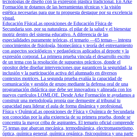
tecnologías de diseño con la expresión plástica tradicional. En Arke
Formación te dotamos de las herramientas técnicas y la visión
estética necesarias para que tu propuesta destaque por su excelencia
visual.
Educación Física
Las oposiciones de Educación Física de
Secundaria son, por su naturaleza, el pilar de la salud y el bienestar
motriz dentro del sistema educativo. A diferencia de las
especialidades puramente teóricas, el temario —65 temas— integra
conocimientos de fisiología, biomecánica y teoría del entrenamiento
con aspectos sociológicos y pedagógicos aplicados al deporte y la
expresión corporal. La primera prueba vincula el desarrollo escrito
de un tema con la resolución de supuestos prácticos, donde el
opositor debe diseñar intervenciones que garanticen la seguridad, la
inclusión y la participación activa del alumnado en diversos
contextos motrices. La segunda prueba evalúa la capacidad de
comunicación y gestión de grupo mediante la defensa oral de una
programación didáctica que debe ser innovadora y alineada con los
nuevos currículos LOMLOE. Desde Arke Formación te ayudamos a
construir una metodología propia que demuestre al tribunal tu
capacidad para liderar el aula de forma dinámica y profesional.
Física y Química
Las oposiciones de Física y Química de Secundaria
son conocidas por la alta exigencia de su primera prueba, donde se
concentra la mayor criba de aspirantes. El temario oficial comprende
75 temas que abarcan mecánica, termodinámica, electromagnetismo,
óptica, química general, química orgánica, fisicoquímica y una parte