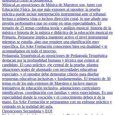
lingüística como la pedagógica.
Música
Las oposiciones de Música de Maestros son, junto con
Educación Física, las que más exponen al opositor: la prueba
práctica puede incluir interpretación instrumental ante el tribunal,
lectura a primera vista o incluso dirección coral, lo que añade una
presión performativa que no existe en otras especialidades. El
temario de 25 temas combina teoría y análisis musical, historia de la
música e historia de la música e didáctica de la educación musical en
Primaria. Prepararse implica mantener activo el nivel instrumental
mientras se estudia, algo que requiere una planificación muy
específica. En Arke Formación conocemos bien esa dualidad y te
acompañamos en todo el proceso.
Pedagogía Terapéutica
Las oposiciones de Pedagogía Terapéutica
destacan por la profundidad humana y técnica que exigen al
candidato. El caso práctico, eje central de la prueba, plantea
situaciones reales de alumnado con necesidades educativas
especiales, y el opositor debe demostrar criterio para diseñar
respuestas educativas inclusivas y fundamentadas. El temario de 30
temas es de los más extensos de Maestros e incluye marcos
legislativos de educación inclusiva, adaptaciones curriculares
significativas, coordinación con familias y otros especialistas. Es una
especialidad donde la vocación y el conocimiento deben ir de la
mano. En Arke Formación te preparamos con un enfoque práctico y
centrado en la realidad del aula.
Oposiciones Secundaria y EOI