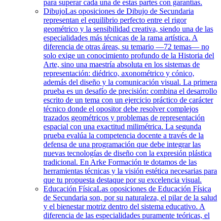
para superar cada una de estas partes con garantías.
Dibujo
Las oposiciones de Dibujo de Secundaria
representan el equilibrio perfecto entre el rigor
geométrico y la sensibilidad creativa, siendo una de las
especialidades más técnicas de la rama artística. A
diferencia de otras áreas, su temario —72 temas— no
solo exige un conocimiento profundo de la Historia del
Arte, sino una maestría absoluta en los sistemas de
representación: diédrico, axonométrico y cónico,
además del diseño y la comunicación visual. La primera
prueba es un desafío de precisión: combina el desarrollo
escrito de un tema con un ejercicio práctico de carácter
técnico donde el opositor debe resolver complejos
trazados geométricos y problemas de representación
espacial con una exactitud milimétrica. La segunda
prueba evalúa la competencia docente a través de la
defensa de una programación que debe integrar las
nuevas tecnologías de diseño con la expresión plástica
tradicional. En Arke Formación te dotamos de las
herramientas técnicas y la visión estética necesarias para
que tu propuesta destaque por su excelencia visual.
Educación Física
Las oposiciones de Educación Física
de Secundaria son, por su naturaleza, el pilar de la salud
y el bienestar motriz dentro del sistema educativo. A
diferencia de las especialidades puramente teóricas, el