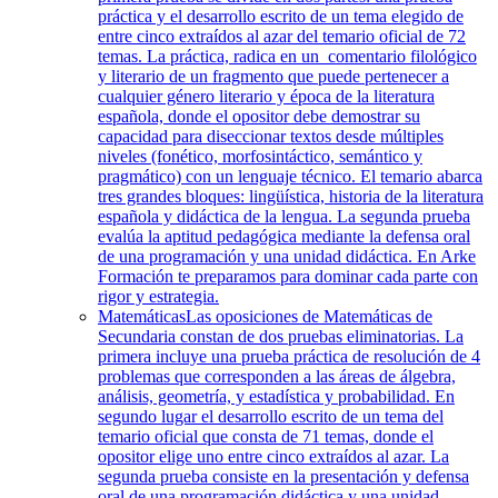
práctica y el desarrollo escrito de un tema elegido de
entre cinco extraídos al azar del temario oficial de 72
temas. La práctica, radica en un comentario filológico
y literario de un fragmento que puede pertenecer a
cualquier género literario y época de la literatura
española, donde el opositor debe demostrar su
capacidad para diseccionar textos desde múltiples
niveles (fonético, morfosintáctico, semántico y
pragmático) con un lenguaje técnico. El temario abarca
tres grandes bloques: lingüística, historia de la literatura
española y didáctica de la lengua. La segunda prueba
evalúa la aptitud pedagógica mediante la defensa oral
de una programación y una unidad didáctica. En Arke
Formación te preparamos para dominar cada parte con
rigor y estrategia.
Matemáticas
Las oposiciones de Matemáticas de
Secundaria constan de dos pruebas eliminatorias. La
primera incluye una prueba práctica de resolución de 4
problemas que corresponden a las áreas de álgebra,
análisis, geometría, y estadística y probabilidad. En
segundo lugar el desarrollo escrito de un tema del
temario oficial que consta de 71 temas, donde el
opositor elige uno entre cinco extraídos al azar. La
segunda prueba consiste en la presentación y defensa
oral de una programación didáctica y una unidad