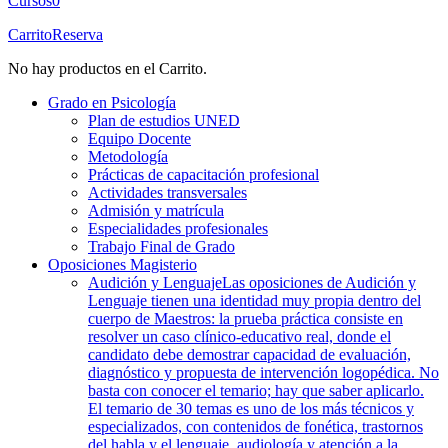
Cursos
0
Carrito
Reserva
No hay productos en el Carrito.
Grado en Psicología
Plan de estudios UNED
Equipo Docente
Metodología
Prácticas de capacitación profesional
Actividades transversales
Admisión y matrícula
Especialidades profesionales
Trabajo Final de Grado
Oposiciones Magisterio
Audición y Lenguaje
Las oposiciones de Audición y
Lenguaje tienen una identidad muy propia dentro del
cuerpo de Maestros: la prueba práctica consiste en
resolver un caso clínico-educativo real, donde el
candidato debe demostrar capacidad de evaluación,
diagnóstico y propuesta de intervención logopédica. No
basta con conocer el temario; hay que saber aplicarlo.
El temario de 30 temas es uno de los más técnicos y
especializados, con contenidos de fonética, trastornos
del habla y el lenguaje, audiología y atención a la