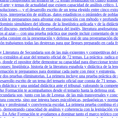
daria comprenden un temario de 72 temas organizado en cuatro grandes b
 arte; y temas de actualidad que exigen capacidad de análisis crítico.
oluciones— y el desarrollo escrito de un tema elegido entre cinco extra
óricos, interpretación de gráficas, datos estadísticos o pirámides de p
ción te preparamos para afrontar esta oposición con método y profundi
ominio simultáneo del idioma, de la lingüística aplicada y de la didáctic
el discurso, metodología de enseñanza del inglés, literatura anglosajona 
os al azar— con una prueba práctica que puede incluir comentario de tex
ueba consiste en la presentación y defensa oral de una programación did
ón trabajamos todas las destrezas para que llegues preparado en cada fr
 Literatura de Secundaria son de las más exigentes y competitivas del 
co extraídos al azar del temario oficial de 72 temas. La práctica, radic
la, donde el opositor debe demostrar su capacidad para diseccionar texto
ques: lingüística, historia de la literatura española y didáctica de la 
mación te preparamos para dominar cada parte con rigor y estrategia.
dos pruebas eliminatorias. La primera incluye una prueba práctica de 
desarrollo escrito de un tema del temario oficial que consta de 71 temas,
n didáctica y una unidad didáctica ante el tribunal, valorando la compe
 Arke Formación te acompañamos desde el temario hasta la defensa oral.
cundaria son, junto con las de Lengua, de las más transversales y conce
ra concreta, sino que integra bases psicológicas, pedagógicas y normativ
ica y profesional y convivencia escolar. La primera prueba combina el d
tro, demostrando capacidad de análisis y coherencia con la legislación
n. En Arke Formación te ayudamos a dominar tanto el marco teórico como