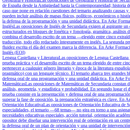
Geografía e Historia
Las oposiciones de Geografía e Historia de Secun
de España desde la Antigüedad hasta la Contemporaneidad; historia del
caso que pone en relación cuestiones del temario analizando causas y s
pueden incluir análisis de mapas físicos, políticos, económicos o hist
la defensa de la programación y una unidad didáctica. En Arke Forma
Inglés
Las oposiciones de Inglés de Secundaria exigen al aspirante un d
estructurados en bloques de fonética y fonología, gramática, análisis d
combina el desarrollo escrito de un tema —elegido entre cinco extraíd
traducción, todo ello redactado íntegramente en inglés. La segunda pr
fluidez escrita el día del examen marca la diferencia. En Arke Formaci
Inglés (EOI)
Lengua Castellana y Literatura
Las oposiciones de Lengua Castellana y
prueba práctica y el desarrollo escrito de un tema elegido de entre cin
pertenecer a cualquier género literario y época de la literatura españo
pragmático) con un lenguaje técnico. El temario abarca tres grandes blo
defensa oral de una programación y una unidad didáctica. En Arke For
Matemáticas
Las oposiciones de Matemáticas de Secundaria constan de 
análisis, geometría, y estadística y probabilidad. En segundo lugar el 
prueba consiste en la presentación y defensa oral de una programació
superar la fase de oposición, la preparación estratégica es clave. En
Orientación Educativa
Las oposiciones de Orientación Educativa de Se
especialidades, el temario —68 temas— no gira en torno a una asignatu
necesidades educativas especiales, acción tutorial, orientación académ
opositor debe diseñar una intervención real de orientación en un cen
la defensa oral de un plan de orientación y una unidad de intervenció