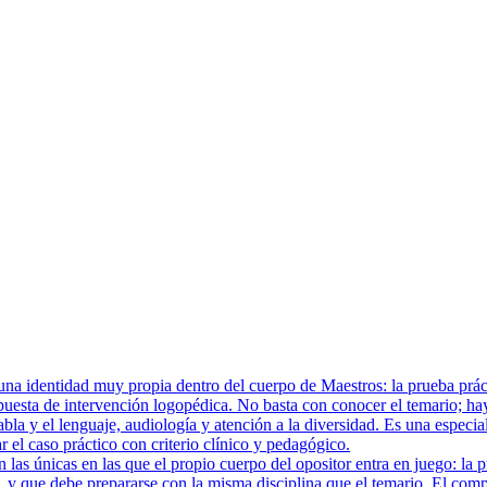
a identidad muy propia dentro del cuerpo de Maestros: la prueba prácti
uesta de intervención logopédica. No basta con conocer el temario; hay
abla y el lenguaje, audiología y atención a la diversidad. Es una especia
 el caso práctico con criterio clínico y pedagógico.
las únicas en las que el propio cuerpo del opositor entra en juego: la 
 y que debe prepararse con la misma disciplina que el temario. El compo