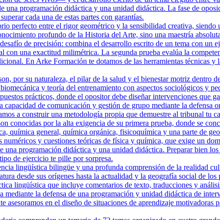
de una programación didáctica y una unidad didáctica. La fase de oposi
uperar cada una de estas partes con garantías.
o perfecto entre el rigor geométrico y la sensibilidad creativa, siendo 
ocimiento profundo de la Historia del Arte, sino una maestría absoluta
safío de precisión: combina el desarrollo escrito de un tema con un eje
al con una exactitud milimétrica. La segunda prueba evalúa la compete
adicional. En Arke Formación te dotamos de las herramientas técnicas y l
, por su naturaleza, el pilar de la salud y el bienestar motriz dentro d
 biomecánica y teoría del entrenamiento con aspectos sociológicos y ped
puestos prácticos, donde el opositor debe diseñar intervenciones que gara
a capacidad de comunicación y gestión de grupo mediante la defensa or
a construir una metodología propia que demuestre al tribunal tu capa
n conocidas por la alta exigencia de su primera prueba, donde se conce
, química general, química orgánica, fisicoquímica y una parte de geol
 numéricos y cuestiones teóricas de física y química, que exige un dom
de una programación didáctica y una unidad didáctica. Preparar bien lo
po de ejercicio te pille por sorpresa.
ncia lingüística bilingüe y una profunda comprensión de la realidad cu
eratura desde sus orígenes hasta la actualidad y la geografía social de lo
ica lingüística que incluye comentarios de texto, traducciones y anális
ica mediante la defensa de una programación y unidad didáctica de int
e asesoramos en el diseño de situaciones de aprendizaje motivadoras par