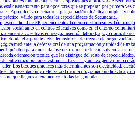
de los pilares fundamentales en las oposiciones a profesor de Secundari
 está diseñado tanto para opositores que se preparan por primera vez c
bunales. Aprenderás a diseñar una programación didáctica completa y cohe
práctico, válido para todas las especialidades de Secundaria.
, especialidad de FP perteneciente al cuerpo de Profesores Técnicos (a
cohesión social tanto en centros educativos como en el entorno comunita
n: atención a colectivos en riesgo, inserción laboral, apoyo domiciliar
nico, donde el aspirante debe demostrar su destreza en la organización d
gógica mediante la defensa oral de una programación y unidad de trabaj
il práctico para que cada fase del examen refleje tu solvencia como pr
cada orientación técnica que las distingue del resto de especialidades.
o de entre cinco opciones extraídas al azar— y una exigente prueba prác
 taller. Los bloques prácticos más determinantes son electricidad, elec
iste en la presentación y defensa oral de una programación didáctica y
s para que llegues al examen con todas las garantías.