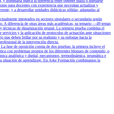
a, y dominarla marca la diferencia entre obtener plaza o quedarse
omo para docentes con experiencia que necesitan actualizar y
rente, y a desarrollar unidades didácticas sólidas, adaptadas al
ctualmente integrados en sectores singulares o secundaria según
rio. A diferencia de otras áreas más académicas, su temario —49 temas
io y técnicas de dinamización grupal. La primera prueba combina el
e servicios y la aplicación de protocolos de actuación ante situaciones
o que deben brillar por su realismo y su enfoque hacia la
ofesional de la intervención directa.
 La fase de oposición consta de dos pruebas: la primera incluye el
tica con problemas propios de los diferentes bloques de contenido, o
trónica analógica y digital, mecanismos, termodinámica, neumática e
 una situación de aprendizaje. En Arke Formación combinamos la