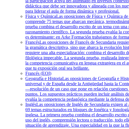
la participación activa del alumnado en diversos contex
didáctica que debe ser innovadora y alineada con los n
para liderar el aula de forma dinámica y profesional.
Física y Química
Las oposiciones de Física y Química de 
comprende 75 temas que abarcan mecánica, termodinámica,
prueba combina el desarrollo escrito de un tema con una 
razonamiento científico. La segunda prueba evalúa la com
es determinante: en Arke Formación trabajamos de forma s
Francés
Las oposiciones de Francés de Secundaria requier
la gramática descriptiva, sino que abarca la evolución hist
requiere una alta especialización: combina el desarrollo 
filológica impecable. La segunda prueba, realizada ínteg
la competencia comunicativa en lengua extranjera en el a
que tu exposición oral sea brillante.
Francés (EOI)
Geografía e Historia
Las oposiciones de Geografía e Histo
universal y de España desde la Antigüedad hasta la Contem
—resolución de un caso que pone en relación cuestiones d
puntos. Los supuestos prácticos pueden incluir análisis d
evalúa la competencia pedagógica mediante la defensa de
Inglés
Las oposiciones de Inglés de Secundaria exigen al as
69 temas estructurados en bloques de fonética y fonología,
inglesa. La primera prueba combina el desarrollo escrito
uso del inglés, comprensión lectora o traducción, todo e
situación de aprendizaje. Una especialidad en la que la f