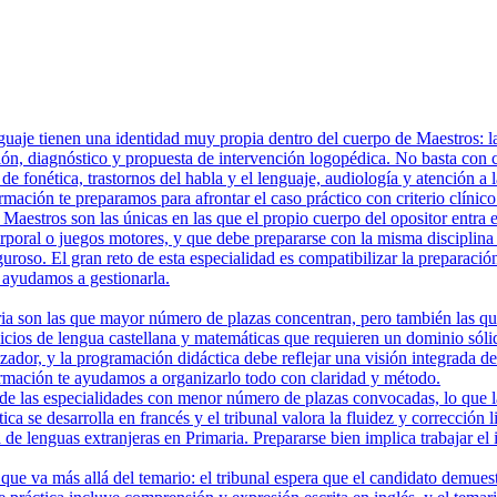
aje tienen una identidad muy propia dentro del cuerpo de Maestros: la p
n, diagnóstico y propuesta de intervención logopédica. No basta con co
de fonética, trastornos del habla y el lenguaje, audiología y atención a
rmación te preparamos para afrontar el caso práctico con criterio clínic
aestros son las únicas en las que el propio cuerpo del opositor entra e
rporal o juegos motores, y que debe prepararse con la misma disciplina
iguroso. El gran reto de esta especialidad es compatibilizar la preparació
ayudamos a gestionarla.
 son las que mayor número de plazas concentran, pero también las que e
cicios de lengua castellana y matemáticas que requieren un dominio sóli
zador, y la programación didáctica debe reflejar una visión integrada d
rmación te ayudamos a organizarlo todo con claridad y método.
e las especialidades con menor número de plazas convocadas, lo que las
ica se desarrolla en francés y el tribunal valora la fluidez y corrección
 de lenguas extranjeras en Primaria. Prepararse bien implica trabajar el
que va más allá del temario: el tribunal espera que el candidato demues