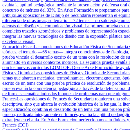
evalúa la aptitud pedagógica mediante la presentación y defensa oral 
concurso de méritos del 33%. En Arke Formación te preparamos para s
Dibujo
Las oposiciones de Dibujo de Secundaria representan el equilibri
diferencia de otras áreas, su temario —72 temas— no solo exige un con
además del diseño y la comunicación visual. La primera prueba es un de
complejos trazados geométricos y problemas de representación espaci
integrar las nuevas tecnologías de diseño con la expresión plástica tr
excelencia visual.
Educación Física
Las oposiciones de Educación Física de Secundaria son
teóricas, el temario —65 temas— integra conocimientos de fisiología,
prueba vincula el desarrollo escrito de un tema con la resolución de su
alumnado en diversos contextos motrices. La segunda prueba evalúa l
con los nuevos currículos LOMLOE. Desde Arke Formación te ayudamos 
Física y Química
Las oposiciones de Física y Química de Secundaria so
temas que abarcan mecánica, termodinámica, electromagnetismo, óptica
escrito de un tema con una prueba práctica de resolución de problemas
prueba evalúa la competencia pedagógica a través de la defensa oral 
de forma sistemática todos los bloques de problemas para que ningún ti
Francés
Las oposiciones de Francés de Secundaria requieren una solve
descriptiva, sino que abarca la evolución histórica de la lengua, la lit
especialización: combina el desarrollo de un tema con una prueba práct
prueba, realizada íntegramente en francés, evalúa la aptitud pedagóg
extranjera en el aula. En Arke Formación perfeccionamos tu fluidez y t
Francés (EOI)