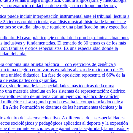
io de 25 temas integra lingüística, cultura anglosajona y metodología
 y la preparación didáctica debe reflejar un enfoque moderno y
 puede incluir interpretación instrumental ante el tribunal, lectura a
e 25 temas combina teoría y análisis musical, historia de la música e
entras se estudia, algo que requiere una planificación muy específica.
dato. El caso práctico, eje central de la prueba, plantea situaciones
vas inclusivas y fundamentadas. El temario de 30 temas es de los más
con familias y otros especialistas. Es una especialidad donde la
idad del aula.
era combina una prueba práctica —con ejercicios de genética y
 un tema elegido entre varios extraídos al azar de un temario de 75
una unidad didáctica. La fase de oposición representa el 66% de la
de estas partes con garantías.
tiva, siendo una de las especialidades más técnicas de la rama
no una maestría absoluta en los sistemas de representación: diédrico,
arrollo escrito de un tema con un ejercicio práctico de carácter
ud milimétrica. La segunda prueba evalúa la competencia docente a
al. En Arke Formación te dotamos de las herramientas técnicas y la
riz dentro del sistema educativo. A diferencia de las especialidades
ectos sociológicos y pedagógicos aplicados al deporte y la expresión
ebe diseñar intervenciones que garanticen la seguridad, la inclusión y