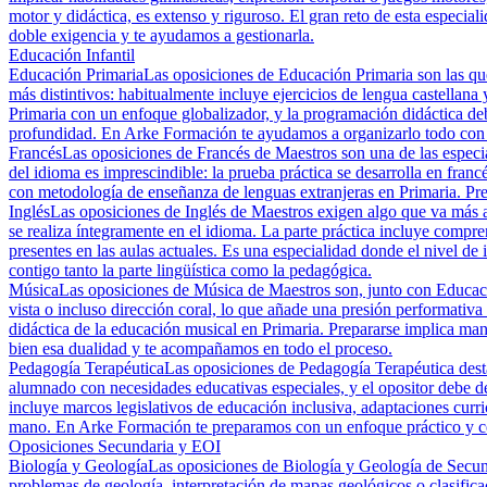
motor y didáctica, es extenso y riguroso. El gran reto de esta especia
doble exigencia y te ayudamos a gestionarla.
Educación Infantil
Educación Primaria
Las oposiciones de Educación Primaria son las que
más distintivos: habitualmente incluye ejercicios de lengua castellana
Primaria con un enfoque globalizador, y la programación didáctica deb
profundidad. En Arke Formación te ayudamos a organizarlo todo con 
Francés
Las oposiciones de Francés de Maestros son una de las especia
del idioma es imprescindible: la prueba práctica se desarrolla en francé
con metodología de enseñanza de lenguas extranjeras en Primaria. Prep
Inglés
Las oposiciones de Inglés de Maestros exigen algo que va más al
se realiza íntegramente en el idioma. La parte práctica incluye compr
presentes en las aulas actuales. Es una especialidad donde el nivel 
contigo tanto la parte lingüística como la pedagógica.
Música
Las oposiciones de Música de Maestros son, junto con Educación 
vista o incluso dirección coral, lo que añade una presión performativa 
didáctica de la educación musical en Primaria. Prepararse implica ma
bien esa dualidad y te acompañamos en todo el proceso.
Pedagogía Terapéutica
Las oposiciones de Pedagogía Terapéutica destac
alumnado con necesidades educativas especiales, y el opositor debe de
incluye marcos legislativos de educación inclusiva, adaptaciones curri
mano. En Arke Formación te preparamos con un enfoque práctico y cen
Oposiciones Secundaria y EOI
Biología y Geología
Las oposiciones de Biología y Geología de Secund
problemas de geología, interpretación de mapas geológicos o clasifica