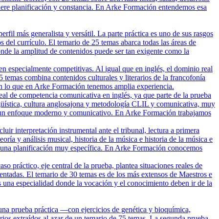
equiere planificación y constancia. En Arke Formación entendemos esa
il más generalista y versátil. La parte práctica es uno de sus rasgos
s del currículo. El temario de 25 temas abarca todas las áreas de
donde la amplitud de contenidos puede ser tan exigente como la
 especialmente competitivas. Al igual que en inglés, el dominio real
 25 temas combina contenidos culturales y literarios de la francofonía
o en lo que en Arke Formación tenemos amplia experiencia.
real de competencia comunicativa en inglés, ya que parte de la prueba
ingüística, cultura anglosajona y metodología CLIL y comunicativa, muy
ejar un enfoque moderno y comunicativo. En Arke Formación trabajamos
ir interpretación instrumental ante el tribunal, lectura a primera
ría y análisis musical, historia de la música e historia de la música e
ere una planificación muy específica. En Arke Formación conocemos
 práctico, eje central de la prueba, plantea situaciones reales de
mentadas. El temario de 30 temas es de los más extensos de Maestros e
Es una especialidad donde la vocación y el conocimiento deben ir de la
una prueba práctica —con ejercicios de genética y bioquímica,
arios extraídos al azar de un temario de 75 temas. La segunda prueba