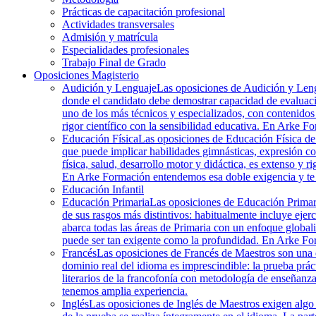
Prácticas de capacitación profesional
Actividades transversales
Admisión y matrícula
Especialidades profesionales
Trabajo Final de Grado
Oposiciones Magisterio
Audición y Lenguaje
Las oposiciones de Audición y Lengu
donde el candidato debe demostrar capacidad de evaluació
uno de los más técnicos y especializados, con contenidos 
rigor científico con la sensibilidad educativa. En Arke Fo
Educación Física
Las oposiciones de Educación Física de M
que puede implicar habilidades gimnásticas, expresión co
física, salud, desarrollo motor y didáctica, es extenso y r
En Arke Formación entendemos esa doble exigencia y te 
Educación Infantil
Educación Primaria
Las oposiciones de Educación Primaria
de sus rasgos más distintivos: habitualmente incluye ejer
abarca todas las áreas de Primaria con un enfoque globali
puede ser tan exigente como la profundidad. En Arke Fo
Francés
Las oposiciones de Francés de Maestros son una d
dominio real del idioma es imprescindible: la prueba práct
literarios de la francofonía con metodología de enseñanza
tenemos amplia experiencia.
Inglés
Las oposiciones de Inglés de Maestros exigen algo 