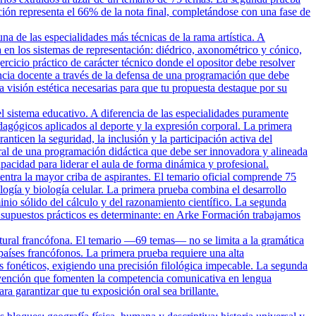
ción representa el 66% de la nota final, completándose con una fase de
una de las especialidades más técnicas de la rama artística. A
 en los sistemas de representación: diédrico, axonométrico y cónico,
rcicio práctico de carácter técnico donde el opositor debe resolver
ncia docente a través de la defensa de una programación que debe
a visión estética necesarias para que tu propuesta destaque por su
el sistema educativo. A diferencia de las especialidades puramente
agógicos aplicados al deporte y la expresión corporal. La primera
nticen la seguridad, la inclusión y la participación activa del
al de una programación didáctica que debe ser innovadora y alineada
cidad para liderar el aula de forma dinámica y profesional.
ntra la mayor criba de aspirantes. El temario oficial comprende 75
ogía y biología celular. La primera prueba combina el desarrollo
inio sólido del cálculo y del razonamiento científico. La segunda
s supuestos prácticos es determinante: en Arke Formación trabajamos
ltural francófona. El temario —69 temas— no se limita a la gramática
s países francófonos. La primera prueba requiere una alta
is fonéticos, exigiendo una precisión filológica impecable. La segunda
ervención que fomenten la competencia comunicativa en lengua
a garantizar que tu exposición oral sea brillante.