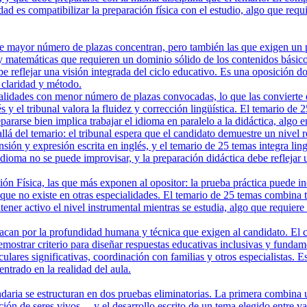
lidad es compatibilizar la preparación física con el estudio, algo que r
 mayor número de plazas concentran, pero también las que exigen un perf
 y matemáticas que requieren un dominio sólido de los contenidos básico
e reflejar una visión integrada del ciclo educativo. Es una oposición 
claridad y método.
lidades con menor número de plazas convocadas, lo que las convierte en
s y el tribunal valora la fluidez y corrección lingüística. El temario de
ararse bien implica trabajar el idioma en paralelo a la didáctica, alg
lá del temario: el tribunal espera que el candidato demuestre un nivel 
ensión y expresión escrita en inglés, y el temario de 25 temas integra l
de idioma no se puede improvisar, y la preparación didáctica debe refl
Física, las que más exponen al opositor: la prueba práctica puede inclu
que no existe en otras especialidades. El temario de 25 temas combina teo
ntener activo el nivel instrumental mientras se estudia, algo que requi
an por la profundidad humana y técnica que exigen al candidato. El caso
mostrar criterio para diseñar respuestas educativas inclusivas y funda
culares significativas, coordinación con familias y otros especialistas. 
trado en la realidad del aula.
aria se estructuran en dos pruebas eliminatorias. La primera combina 
ción de seres vivos— y el desarrollo escrito de un tema elegido entre v