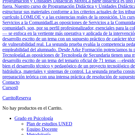
Programación y Unidades Didácticas Mixto
La parte didáctica es uno 
fuera. Nuestro curso de Programación Didáctica y Unidades Didácticas
estructurar sus materiales conforme a los criterios actuales de los tri
currículo LOMLOE y a las exigencias reales de la oposición. Un curso 
Servicios a la Comunidad
Las oposiciones de Servicios a la Comunidad
comunidad), son, por su perfil profesionalizador, esenciales para la 
— se enfoca en la vertiente más operativa y aplicada de la intervenció
desarrollo escrito de un tema con un supuesto práctico de carácter téc
de vulnerabilidad real. La segunda prueba evalúa la competencia peda
empleabilidad del alumnado. Desde Arke Formación potenciamos tu perf
Tecnología
Las oposiciones de Tecnología de Secundaria tienen una mar
desarrollo escrito de un tema del temario oficial de 71 temas —elegid
bien el desarrollo técnico y pedagógico de un proyecto tecnológico de
hidráulica, materiales y sistemas de control. La segunda prueba cons
preparación teórica con una intensa práctica de resolución de supuesto
Contacto
Cursos
0
Carrito
Reserva
No hay productos en el Carrito.
Grado en Psicología
Plan de estudios UNED
Equipo Docente
Metodología