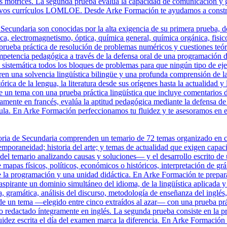
tos motrices. La segunda prueba evalúa la capacidad de comunicación y 
uevos currículos LOMLOE. Desde Arke Formación te ayudamos a construi
Secundaria son conocidas por la alta exigencia de su primera prueba, do
 electromagnetismo, óptica, química general, química orgánica, fisicoq
prueba práctica de resolución de problemas numéricos y cuestiones teóri
petencia pedagógica a través de la defensa oral de una programación di
istemática todos los bloques de problemas para que ningún tipo de ejerc
en una solvencia lingüística bilingüe y una profunda comprensión de l
órica de la lengua, la literatura desde sus orígenes hasta la actualidad 
de un tema con una prueba práctica lingüística que incluye comentarios d
ramente en francés, evalúa la aptitud pedagógica mediante la defensa 
ula. En Arke Formación perfeccionamos tu fluidez y te asesoramos en el
ria de Secundaria comprenden un temario de 72 temas organizado en cua
poraneidad; historia del arte; y temas de actualidad que exigen capacid
el temario analizando causas y soluciones— y el desarrollo escrito de u
e mapas físicos, políticos, económicos o históricos, interpretación de gr
 la programación y una unidad didáctica. En Arke Formación te prepar
pirante un dominio simultáneo del idioma, de la lingüística aplicada y d
 gramática, análisis del discurso, metodología de enseñanza del inglés, l
 de un tema —elegido entre cinco extraídos al azar— con una prueba prác
llo redactado íntegramente en inglés. La segunda prueba consiste en la 
luidez escrita el día del examen marca la diferencia. En Arke Formación