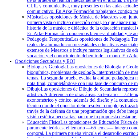
de la prueba se realiza íntegramente en el idioma. La part
CLIL y comunicativa, muy presentes en las aulas actuales
comunicativo. En Arke Formación trabajamos contigo tant
Música
Las oposiciones de Música de Maestros son, junto c
primera vista o incluso dirección coral, lo que añade una 
historia de la música e didáctica de la educación musical 
En Arke Formación conocemos bien esa dualidad y te a
Pedagogía Terapéutica
Las oposiciones de Pedagogía Terap
reales de alumnado con necesidades educativas especiales
extensos de Maestros e incluye marcos legislativos de edu
vocación y el conocimiento deben ir de la mano. En Arke
Oposiciones Secundaria y EOI
Biología y Geología
Las oposiciones de Biología y Geolo
bioquímica, problemas de geología, interpretación de mapa
temas. La segunda prueba evalúa la aptitud pedagógica me
nota final, completándose con una fase de concurso de m
Dibujo
Las oposiciones de Dibujo de Secundaria representa
artística. A diferencia de otras áreas, su temario —72 te
axonométrico y cónico, además del diseño y la comunicaci
técnico donde el opositor debe resolver complejos traza
través de la defensa de una programación que debe integr
visión estética necesarias para que tu propuesta destaque 
Educación Física
Las oposiciones de Educación Física de S
puramente teóricas, el temario —65 temas— integra conoci
corporal. La primera prueba vincula el desarrollo escrito