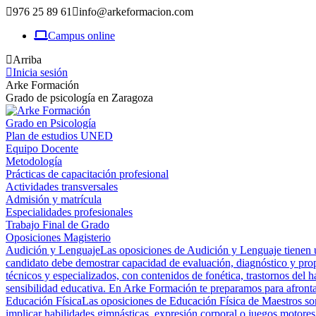
976 25 89 61
info@arkeformacion.com
Campus online
Arriba
Inicia sesión
Arke Formación
Grado de psicología en Zaragoza
Grado en Psicología
Plan de estudios UNED
Equipo Docente
Metodología
Prácticas de capacitación profesional
Actividades transversales
Admisión y matrícula
Especialidades profesionales
Trabajo Final de Grado
Oposiciones Magisterio
Audición y Lenguaje
Las oposiciones de Audición y Lenguaje tienen un
candidato debe demostrar capacidad de evaluación, diagnóstico y prop
técnicos y especializados, con contenidos de fonética, trastornos del h
sensibilidad educativa. En Arke Formación te preparamos para afrontar
Educación Física
Las oposiciones de Educación Física de Maestros son 
implicar habilidades gimnásticas, expresión corporal o juegos motores,