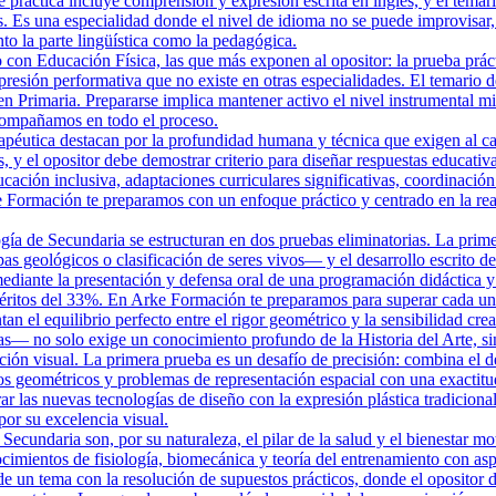
e práctica incluye comprensión y expresión escrita en inglés, y el temar
. Es una especialidad donde el nivel de idioma no se puede improvisar,
o la parte lingüística como la pedagógica.
on Educación Física, las que más exponen al opositor: la prueba práctica
presión performativa que no existe en otras especialidades. El temario d
en Primaria. Prepararse implica mantener activo el nivel instrumental mi
compañamos en todo el proceso.
éutica destacan por la profundidad humana y técnica que exigen al candi
, y el opositor debe demostrar criterio para diseñar respuestas educati
cación inclusiva, adaptaciones curriculares significativas, coordinación 
 Formación te preparamos con un enfoque práctico y centrado en la real
gía de Secundaria se estructuran en dos pruebas eliminatorias. La prim
s geológicos o clasificación de seres vivos— y el desarrollo escrito de
diante la presentación y defensa oral de una programación didáctica y 
éritos del 33%. En Arke Formación te preparamos para superar cada una 
n el equilibrio perfecto entre el rigor geométrico y la sensibilidad crea
mas— no solo exige un conocimiento profundo de la Historia del Arte, si
ón visual. La primera prueba es un desafío de precisión: combina el des
dos geométricos y problemas de representación espacial con una exactit
ar las nuevas tecnologías de diseño con la expresión plástica tradicion
por su excelencia visual.
ecundaria son, por su naturaleza, el pilar de la salud y el bienestar mot
mientos de fisiología, biomecánica y teoría del entrenamiento con asp
 de un tema con la resolución de supuestos prácticos, donde el opositor d