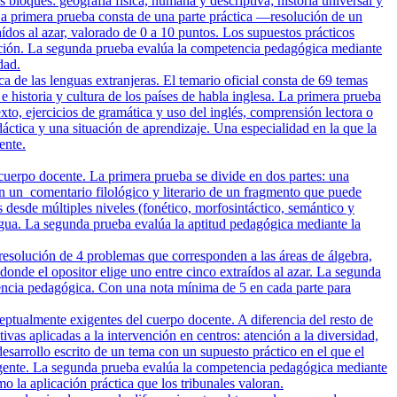
loques: geografía física, humana y descriptiva; historia universal y
 La primera prueba consta de una parte práctica —resolución de un
ídos al azar, valorado de 0 a 10 puntos. Los supuestos prácticos
oblación. La segunda prueba evalúa la competencia pedagógica mediante
dad.
a de las lenguas extranjeras. El temario oficial consta de 69 temas
e historia y cultura de los países de habla inglesa. La primera prueba
to, ejercicios de gramática y uso del inglés, comprensión lectora o
áctica y una situación de aprendizaje. Una especialidad en la que la
ente.
cuerpo docente. La primera prueba se divide en dos partes: una
a en un comentario filológico y literario de un fragmento que puede
s desde múltiples niveles (fonético, morfosintáctico, semántico y
lengua. La segunda prueba evalúa la aptitud pedagógica mediante la
resolución de 4 problemas que corresponden a las áreas de álgebra,
 donde el opositor elige uno entre cinco extraídos al azar. La segunda
tencia pedagógica. Con una nota mínima de 5 en cada parte para
ptualmente exigentes del cuerpo docente. A diferencia del resto de
as aplicadas a la intervención en centros: atención a la diversidad,
esarrollo escrito de un tema con un supuesto práctico en el que el
 vigente. La segunda prueba evalúa la competencia pedagógica mediante
 la aplicación práctica que los tribunales valoran.