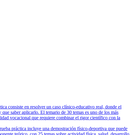
ca consiste en resolver un caso clínico-educativo real, donde el
 que saber aplicarlo. El temario de 30 temas es uno de los más
lidad vocacional que requiere combinar el rigor científico con la
prueba práctica incluye una demostración físico-deportiva que puede
nente teórico, con 25 temas sobre actividad física, salud, desarrollo