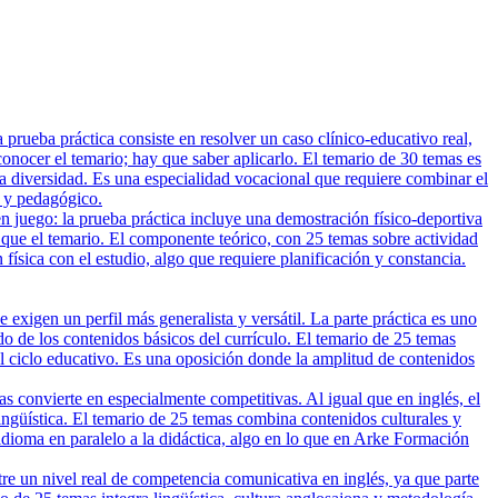
rueba práctica consiste en resolver un caso clínico-educativo real,
nocer el temario; hay que saber aplicarlo. El temario de 30 temas es
 la diversidad. Es una especialidad vocacional que requiere combinar el
o y pedagógico.
n juego: la prueba práctica incluye una demostración físico-deportiva
 que el temario. El componente teórico, con 25 temas sobre actividad
n física con el estudio, algo que requiere planificación y constancia.
xigen un perfil más generalista y versátil. La parte práctica es uno
do de los contenidos básicos del currículo. El temario de 25 temas
el ciclo educativo. Es una oposición donde la amplitud de contenidos
 convierte en especialmente competitivas. Al igual que en inglés, el
 lingüística. El temario de 25 temas combina contenidos culturales y
 idioma en paralelo a la didáctica, algo en lo que en Arke Formación
tre un nivel real de competencia comunicativa en inglés, ya que parte