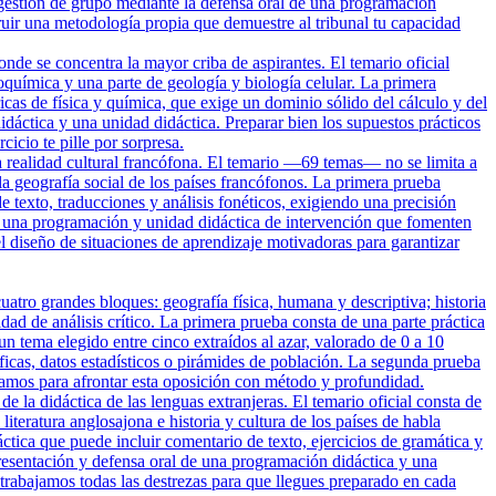
gestión de grupo mediante la defensa oral de una programación
r una metodología propia que demuestre al tribunal tu capacidad
nde se concentra la mayor criba de aspirantes. El temario oficial
uímica y una parte de geología y biología celular. La primera
cas de física y química, que exige un dominio sólido del cálculo y del
dáctica y una unidad didáctica. Preparar bien los supuestos prácticos
icio te pille por sorpresa.
a realidad cultural francófona. El temario —69 temas— no se limita a
y la geografía social de los países francófonos. La primera prueba
e texto, traducciones y análisis fonéticos, exigiendo una precisión
de una programación y unidad didáctica de intervención que fomenten
 diseño de situaciones de aprendizaje motivadoras para garantizar
tro grandes bloques: geografía física, humana y descriptiva; historia
ad de análisis crítico. La primera prueba consta de una parte práctica
n tema elegido entre cinco extraídos al azar, valorado de 0 a 10
áficas, datos estadísticos o pirámides de población. La segunda prueba
amos para afrontar esta oposición con método y profundidad.
e la didáctica de las lenguas extranjeras. El temario oficial consta de
iteratura anglosajona e historia y cultura de los países de habla
tica que puede incluir comentario de texto, ejercicios de gramática y
presentación y defensa oral de una programación didáctica y una
 trabajamos todas las destrezas para que llegues preparado en cada