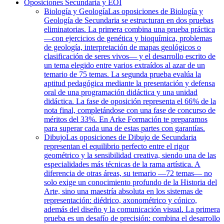
Oposiciones Secundaria y EOI
Biología y Geología
Las oposiciones de Biología y
Geología de Secundaria se estructuran en dos pruebas
eliminatorias. La primera combina una prueba práctica
—con ejercicios de genética y bioquímica, problemas
de geología, interpretación de mapas geológicos o
clasificación de seres vivos— y el desarrollo escrito de
un tema elegido entre varios extraídos al azar de un
temario de 75 temas. La segunda prueba evalúa la
aptitud pedagógica mediante la presentación y defensa
oral de una programación didáctica y una unidad
didáctica. La fase de oposición representa el 66% de la
nota final, completándose con una fase de concurso de
méritos del 33%. En Arke Formación te preparamos
para superar cada una de estas partes con garantías.
Dibujo
Las oposiciones de Dibujo de Secundaria
representan el equilibrio perfecto entre el rigor
geométrico y la sensibilidad creativa, siendo una de las
especialidades más técnicas de la rama artística. A
diferencia de otras áreas, su temario —72 temas— no
solo exige un conocimiento profundo de la Historia del
Arte, sino una maestría absoluta en los sistemas de
representación: diédrico, axonométrico y cónico,
además del diseño y la comunicación visual. La primera
prueba es un desafío de precisión: combina el desarrollo