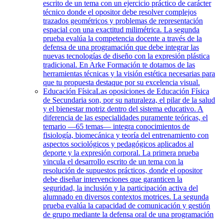
escrito de un tema con un ejercicio práctico de carácter
técnico donde el opositor debe resolver complejos
trazados geométricos y problemas de representación
espacial con una exactitud milimétrica. La segunda
prueba evalúa la competencia docente a través de la
defensa de una programación que debe integrar las
nuevas tecnologías de diseño con la expresión plástica
tradicional. En Arke Formación te dotamos de las
herramientas técnicas y la visión estética necesarias para
que tu propuesta destaque por su excelencia visual.
Educación Física
Las oposiciones de Educación Física
de Secundaria son, por su naturaleza, el pilar de la salud
y el bienestar motriz dentro del sistema educativo. A
diferencia de las especialidades puramente teóricas, el
temario —65 temas— integra conocimientos de
fisiología, biomecánica y teoría del entrenamiento con
aspectos sociológicos y pedagógicos aplicados al
deporte y la expresión corporal. La primera prueba
vincula el desarrollo escrito de un tema con la
resolución de supuestos prácticos, donde el opositor
debe diseñar intervenciones que garanticen la
seguridad, la inclusión y la participación activa del
alumnado en diversos contextos motrices. La segunda
prueba evalúa la capacidad de comunicación y gestión
de grupo mediante la defensa oral de una programación