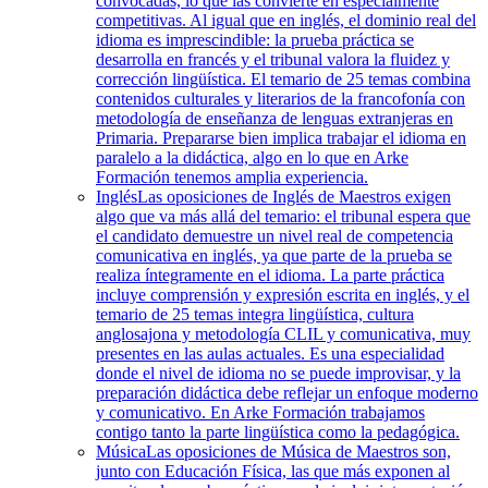
convocadas, lo que las convierte en especialmente
competitivas. Al igual que en inglés, el dominio real del
idioma es imprescindible: la prueba práctica se
desarrolla en francés y el tribunal valora la fluidez y
corrección lingüística. El temario de 25 temas combina
contenidos culturales y literarios de la francofonía con
metodología de enseñanza de lenguas extranjeras en
Primaria. Prepararse bien implica trabajar el idioma en
paralelo a la didáctica, algo en lo que en Arke
Formación tenemos amplia experiencia.
Inglés
Las oposiciones de Inglés de Maestros exigen
algo que va más allá del temario: el tribunal espera que
el candidato demuestre un nivel real de competencia
comunicativa en inglés, ya que parte de la prueba se
realiza íntegramente en el idioma. La parte práctica
incluye comprensión y expresión escrita en inglés, y el
temario de 25 temas integra lingüística, cultura
anglosajona y metodología CLIL y comunicativa, muy
presentes en las aulas actuales. Es una especialidad
donde el nivel de idioma no se puede improvisar, y la
preparación didáctica debe reflejar un enfoque moderno
y comunicativo. En Arke Formación trabajamos
contigo tanto la parte lingüística como la pedagógica.
Música
Las oposiciones de Música de Maestros son,
junto con Educación Física, las que más exponen al