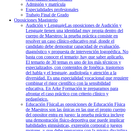
Admisión y matrícula
Especialidades profesionales
Trabajo Final de Grado
Oposiciones Magisterio
Audición y Lenguaje
Las oposiciones de Audición y
Lenguaje tienen una identidad muy propia dentro del
cuerpo de Maestros: la prueba práctica consiste en
resolver un caso clínico-educativo real, donde el
candidato debe demostrar capacidad de evaluación,
diagnóstico y propuesta de intervención logopédica. No
basta con conocer el temario; hay que saber aplicarlo.
El temario de 30 temas es uno de los más técnicos y
especializados, con contenidos de fonética, trastornos
del habla y el lenguaje, audiología y atención a la
diversidad. Es una especialidad vocacional que requiere
combinar el rigor científico con la sensibilidad
educativa. En Arke Formación te preparamos para
afrontar el caso práctico con criterio clínico y
pedagógico.
Educación Física
Las oposiciones de Educación Física
de Maestros son las únicas en las que el propio cuerpo
del opositor entra en juego: la prueba práctica incluye
una demostración físico-deportiva que puede implicar
habilidades gimnásticas, expresión corporal o juegos
motores, y que debe prepararse con la misma disciplina