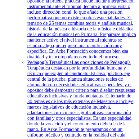
opositor: la prueba práctica puede incluir interpretación
instrumental ante el tribunal, lectura a primera vista o
incluso dirección coral, lo que añade una presión
performativa que no existe en otras especialidades. El
temario de 25 temas combina teoría y análisis musical,
historia de la música e historia de la música e didáctica
de la educación musical en Primaria. Prepararse implica
mantener activo el nivel instrumental mientras se
estudia, algo que requiere una planificación muy
específica. En Arke Formación conocemos bien esa
dualidad y te acompañamos en todo el proceso.
Pedagogía Terapéutica
Las oposiciones de Pedagogía
Terapéutica destacan por la profundidad humana y
técnica que exigen al candidato. El caso práctico, eje
central de la prueba, plantea situaciones reales de
alumnado con necesidades educativas especiales, y el
opositor debe demostrar criterio para diseñar respuestas
educativas inclusivas y fundamentadas. El temario de
30 temas es de los más extensos de Maestros e incluye
marcos legislativos de educación inclusiva,
adaptaciones curriculares significativas, coordinación
con familias y otros especialistas. Es una especialidad
donde la vocación y el conocimiento deben ir de la
mano. En Arke Formación te preparamos con un
enfoque práctico y centrado en la realidad del aula.