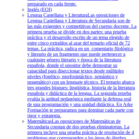
preparado en cada frente.
Inglés (EOI)
Lengua Castellana y Literatura
Las oposiciones de
Lengua Castellana y Literatura de Secundaria son de
las más exigentes y competitivas del cuerpo docente. La
primera prueba se divide en dos partes: una prueba
práctica y el desarrollo escrito de un tema elegido de
entre cinco extraídos al azar del temario oficial de 72
temas. La práctica, radica en un comentario filológico
y literario de un fragmento que puede pertenecer a
cualquier género literario y época de la literatura
española, donde el opositor debe demostrar su
capacidad para diseccionar textos desde múltiples
niveles (fonético, morfosintáctico, semántico y
pragmático) con un lenguaje técnico. El temario abarca
tres grandes bloques: lingüística, historia de la literatura
española y didáctica de la lengua. La segunda prueba
evalúa la aptitud pedagógica mediante la defensa oral
de una programación y una unidad didáctica. En Arke
Formación te preparamos para dominar cada parte con
rigor y estrategia.
Matemáticas
Las oposiciones de Matemáticas de
Secundaria constan de dos pruebas eliminatorias. La
primera incluye una prueba práctica de resolución de 4
problemas que corresponden a las áreas de álgebra,