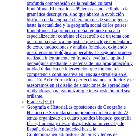
profunda comprensión de la realidad cultural
francófona. El temario —69 temas— no se limita a la
gramática descriptiva, sino que abarca la evolución
histórica de la lengua, la literatura desde sus orígenes
hasta la actualidad y la geografía social de los países
francófonos. La primera prueba requiere una alta
especialización: combina el desarrollo de un tema con
una prueba práctica lingüística que incluye comentarios
de texto, traducciones y análisis fonéticos, exigiendo
una precisión filológica impecable. La segunda prueba,
realizada íntegramente en francés, evalúa la aptitud
pedagógica mediante la defensa de una programación y
unidad didáctica de intervención que fomenten la
competencia comunicativa en lengua extranjera en el
aula. En Arke Formación perfeccionamos tu fluidez y te
asesoramos en el diseño de situaciones de aprendizaje
motivadoras para garantizar que tu exposición oral sea
brillante.
Francés (EOI)
Geografía e Historia
Las oposiciones de Geografía e
Historia de Secundaria comprenden un temario de 72
temas organizado en cuatro grandes bloques: geografía
física, humana y descriptiva; historia universal y de
España desde la Antigüedad hasta la
Contemporaneidad; historia del arte; y temas de