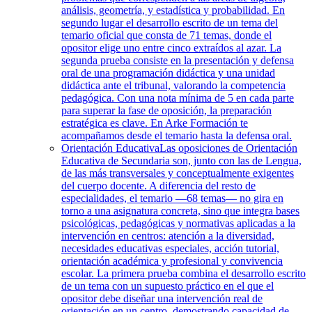
análisis, geometría, y estadística y probabilidad. En
segundo lugar el desarrollo escrito de un tema del
temario oficial que consta de 71 temas, donde el
opositor elige uno entre cinco extraídos al azar. La
segunda prueba consiste en la presentación y defensa
oral de una programación didáctica y una unidad
didáctica ante el tribunal, valorando la competencia
pedagógica. Con una nota mínima de 5 en cada parte
para superar la fase de oposición, la preparación
estratégica es clave. En Arke Formación te
acompañamos desde el temario hasta la defensa oral.
Orientación Educativa
Las oposiciones de Orientación
Educativa de Secundaria son, junto con las de Lengua,
de las más transversales y conceptualmente exigentes
del cuerpo docente. A diferencia del resto de
especialidades, el temario —68 temas— no gira en
torno a una asignatura concreta, sino que integra bases
psicológicas, pedagógicas y normativas aplicadas a la
intervención en centros: atención a la diversidad,
necesidades educativas especiales, acción tutorial,
orientación académica y profesional y convivencia
escolar. La primera prueba combina el desarrollo escrito
de un tema con un supuesto práctico en el que el
opositor debe diseñar una intervención real de
orientación en un centro, demostrando capacidad de