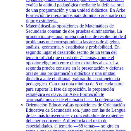
evalúa la aptitud pedagógica mediante la defensa oral
de una programación y una unidad didáctica. En Arke
Formación te preparamos para dominar cada parte con
rigor y estrategia.
Matemáticas
Las oposiciones de Matemáticas de
Secundaria constan de dos pruebas eliminatorias. La
primera incluye una prueba práctica de resolución de 4
problemas que corresponden a las áreas de álgebra,
análisis, geometría, y estadística y probabilidad. En
segundo lugar el desarrollo escrito de un tema del
temario oficial que consta de 71 temas, donde el
opositor elige uno entre cinco extraídos al azar. La
segunda prueba consiste en la presentación y defensa
oral de una programación didáctica y una unidad
didáctica ante el tribunal, valorando la competencia
pedagógica. Con una nota mínima de 5 en cada parte
para superar la fase de oposición, la preparación
estratégica es clave. En Arke Formación te
acompañamos desde el temario hasta la defensa oral.
Orientación Educativa
Las oposiciones de Orientación
Educativa de Secundaria son, junto con las de Lengua,
de las más transversales y conceptualmente exigentes
del cuerpo docente. A diferencia del resto de
especialidades, el temario —68 temas— no gira en