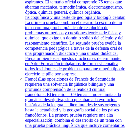
aspirantes. El temario oficial comprende 75 temas que
abarcan mecánica, termodinámica, electromagnetismo,
óptica, química general, química orgánica,
fisicoquímica y una parte de geología y biología celular.
La primera prueba combina el desarrollo escrito de un
tema con una prueba práctica de resolución de
problemas numéricos y cuestiones teóricas de física y
química, que exige un dominio sólido del cálculo y del
razonamiento científico. La segunda prueba evalúa la
competencia pedagógica a través de la defensa oral de
una programación didáctica y una unidad didáctica.
Preparar bien los supuestos prácticos es determinante:
en Arke Formación trabajamos de forma sistemática
todos los bloques de problemas para que ningún tipo de
ejercicio te pille por sorpresa.
Francés
Las oposiciones de Francés de Secundaria
requieren una solvencia lingüística bilingüe y una
profunda comprensión de la realidad cultural
francófona. El temario —69 temas— no se limita a la
gramática descriptiva, sino que abarca la evolución
histórica de la lengua, la literatura desde sus orígenes
hasta la actualidad y la geografía social de los países
francófonos. La primera prueba requiere una alta
especialización: combina el desarrollo de un tema con
una prueba práctica lingüística que incluye comentarios