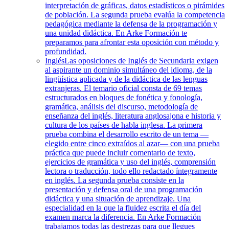
interpretación de gráficas, datos estadísticos o pirámides
de población. La segunda prueba evalúa la competencia
pedagógica mediante la defensa de la programación y
una unidad didáctica. En Arke Formación te
preparamos para afrontar esta oposición con método y
profundidad.
Inglés
Las oposiciones de Inglés de Secundaria exigen
al aspirante un dominio simultáneo del idioma, de la
lingüística aplicada y de la didáctica de las lenguas
extranjeras. El temario oficial consta de 69 temas
estructurados en bloques de fonética y fonología,
gramática, análisis del discurso, metodología de
enseñanza del inglés, literatura anglosajona e historia y
cultura de los países de habla inglesa. La primera
prueba combina el desarrollo escrito de un tema —
elegido entre cinco extraídos al azar— con una prueba
práctica que puede incluir comentario de texto,
ejercicios de gramática y uso del inglés, comprensión
lectora o traducción, todo ello redactado íntegramente
en inglés. La segunda prueba consiste en la
presentación y defensa oral de una programación
didáctica y una situación de aprendizaje. Una
especialidad en la que la fluidez escrita el día del
examen marca la diferencia. En Arke Formación
trabajamos todas las destrezas para que llegues