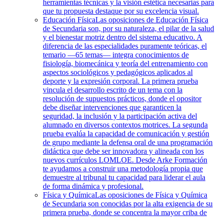
herramientas técnicas y la visión estética necesarias para
que tu propuesta destaque por su excelencia visual.
Educación Física
Las oposiciones de Educación Física
de Secundaria son, por su naturaleza, el pilar de la salud
y el bienestar motriz dentro del sistema educativo. A
diferencia de las especialidades puramente teóricas, el
temario —65 temas— integra conocimientos de
fisiología, biomecánica y teoría del entrenamiento con
aspectos sociológicos y pedagógicos aplicados al
deporte y la expresión corporal. La primera prueba
vincula el desarrollo escrito de un tema con la
resolución de supuestos prácticos, donde el opositor
debe diseñar intervenciones que garanticen la
seguridad, la inclusión y la participación activa del
alumnado en diversos contextos motrices. La segunda
prueba evalúa la capacidad de comunicación y gestión
de grupo mediante la defensa oral de una programación
didáctica que debe ser innovadora y alineada con los
nuevos currículos LOMLOE. Desde Arke Formación
te ayudamos a construir una metodología propia que
demuestre al tribunal tu capacidad para liderar el aula
de forma dinámica y profesional.
Física y Química
Las oposiciones de Física y Química
de Secundaria son conocidas por la alta exigencia de su
primera prueba, donde se concentra la mayor criba de