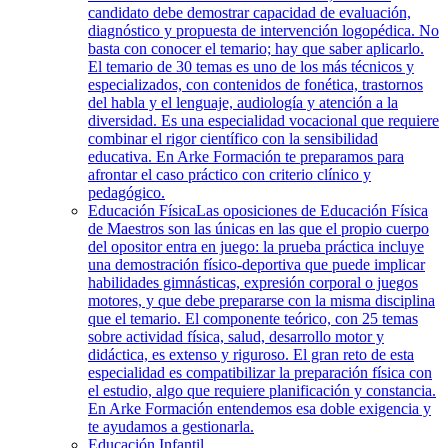
candidato debe demostrar capacidad de evaluación,
diagnóstico y propuesta de intervención logopédica. No
basta con conocer el temario; hay que saber aplicarlo.
El temario de 30 temas es uno de los más técnicos y
especializados, con contenidos de fonética, trastornos
del habla y el lenguaje, audiología y atención a la
diversidad. Es una especialidad vocacional que requiere
combinar el rigor científico con la sensibilidad
educativa. En Arke Formación te preparamos para
afrontar el caso práctico con criterio clínico y
pedagógico.
Educación Física
Las oposiciones de Educación Física
de Maestros son las únicas en las que el propio cuerpo
del opositor entra en juego: la prueba práctica incluye
una demostración físico-deportiva que puede implicar
habilidades gimnásticas, expresión corporal o juegos
motores, y que debe prepararse con la misma disciplina
que el temario. El componente teórico, con 25 temas
sobre actividad física, salud, desarrollo motor y
didáctica, es extenso y riguroso. El gran reto de esta
especialidad es compatibilizar la preparación física con
el estudio, algo que requiere planificación y constancia.
En Arke Formación entendemos esa doble exigencia y
te ayudamos a gestionarla.
Educación Infantil