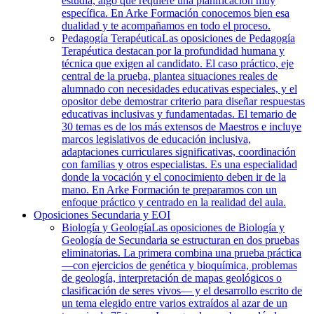
estudia, algo que requiere una planificación muy
específica. En Arke Formación conocemos bien esa
dualidad y te acompañamos en todo el proceso.
Pedagogía Terapéutica
Las oposiciones de Pedagogía
Terapéutica destacan por la profundidad humana y
técnica que exigen al candidato. El caso práctico, eje
central de la prueba, plantea situaciones reales de
alumnado con necesidades educativas especiales, y el
opositor debe demostrar criterio para diseñar respuestas
educativas inclusivas y fundamentadas. El temario de
30 temas es de los más extensos de Maestros e incluye
marcos legislativos de educación inclusiva,
adaptaciones curriculares significativas, coordinación
con familias y otros especialistas. Es una especialidad
donde la vocación y el conocimiento deben ir de la
mano. En Arke Formación te preparamos con un
enfoque práctico y centrado en la realidad del aula.
Oposiciones Secundaria y EOI
Biología y Geología
Las oposiciones de Biología y
Geología de Secundaria se estructuran en dos pruebas
eliminatorias. La primera combina una prueba práctica
—con ejercicios de genética y bioquímica, problemas
de geología, interpretación de mapas geológicos o
clasificación de seres vivos— y el desarrollo escrito de
un tema elegido entre varios extraídos al azar de un