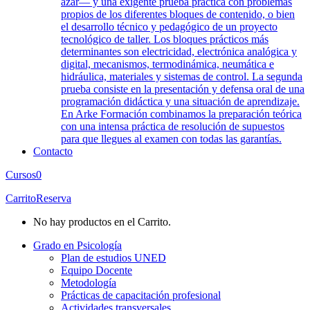
azar— y una exigente prueba práctica con problemas
propios de los diferentes bloques de contenido, o bien
el desarrollo técnico y pedagógico de un proyecto
tecnológico de taller. Los bloques prácticos más
determinantes son electricidad, electrónica analógica y
digital, mecanismos, termodinámica, neumática e
hidráulica, materiales y sistemas de control. La segunda
prueba consiste en la presentación y defensa oral de una
programación didáctica y una situación de aprendizaje.
En Arke Formación combinamos la preparación teórica
con una intensa práctica de resolución de supuestos
para que llegues al examen con todas las garantías.
Contacto
Cursos
0
Carrito
Reserva
No hay productos en el Carrito.
Grado en Psicología
Plan de estudios UNED
Equipo Docente
Metodología
Prácticas de capacitación profesional
Actividades transversales