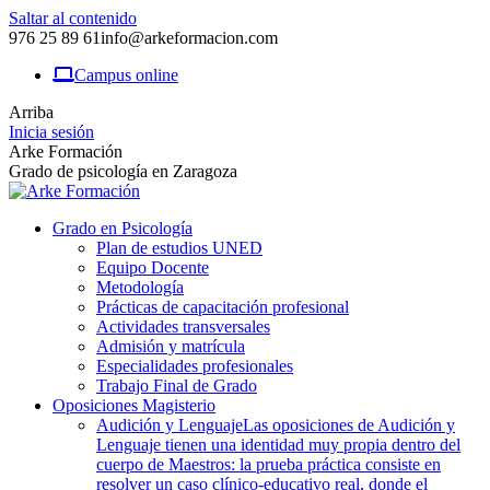
Saltar al contenido
976 25 89 61
info@arkeformacion.com
Campus online
Arriba
Inicia sesión
Arke Formación
Grado de psicología en Zaragoza
Grado en Psicología
Plan de estudios UNED
Equipo Docente
Metodología
Prácticas de capacitación profesional
Actividades transversales
Admisión y matrícula
Especialidades profesionales
Trabajo Final de Grado
Oposiciones Magisterio
Audición y Lenguaje
Las oposiciones de Audición y
Lenguaje tienen una identidad muy propia dentro del
cuerpo de Maestros: la prueba práctica consiste en
resolver un caso clínico-educativo real, donde el