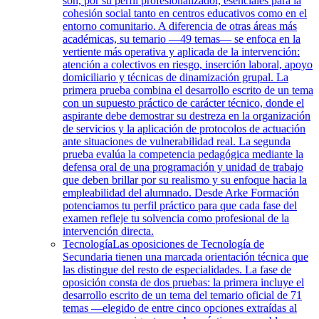
son, por su perfil profesionalizador, esenciales para la
cohesión social tanto en centros educativos como en el
entorno comunitario. A diferencia de otras áreas más
académicas, su temario —49 temas— se enfoca en la
vertiente más operativa y aplicada de la intervención:
atención a colectivos en riesgo, inserción laboral, apoyo
domiciliario y técnicas de dinamización grupal. La
primera prueba combina el desarrollo escrito de un tema
con un supuesto práctico de carácter técnico, donde el
aspirante debe demostrar su destreza en la organización
de servicios y la aplicación de protocolos de actuación
ante situaciones de vulnerabilidad real. La segunda
prueba evalúa la competencia pedagógica mediante la
defensa oral de una programación y unidad de trabajo
que deben brillar por su realismo y su enfoque hacia la
empleabilidad del alumnado. Desde Arke Formación
potenciamos tu perfil práctico para que cada fase del
examen refleje tu solvencia como profesional de la
intervención directa.
Tecnología
Las oposiciones de Tecnología de
Secundaria tienen una marcada orientación técnica que
las distingue del resto de especialidades. La fase de
oposición consta de dos pruebas: la primera incluye el
desarrollo escrito de un tema del temario oficial de 71
temas —elegido de entre cinco opciones extraídas al