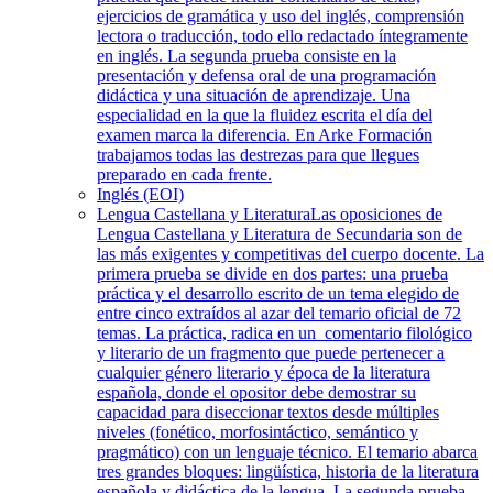
ejercicios de gramática y uso del inglés, comprensión
lectora o traducción, todo ello redactado íntegramente
en inglés. La segunda prueba consiste en la
presentación y defensa oral de una programación
didáctica y una situación de aprendizaje. Una
especialidad en la que la fluidez escrita el día del
examen marca la diferencia. En Arke Formación
trabajamos todas las destrezas para que llegues
preparado en cada frente.
Inglés (EOI)
Lengua Castellana y Literatura
Las oposiciones de
Lengua Castellana y Literatura de Secundaria son de
las más exigentes y competitivas del cuerpo docente. La
primera prueba se divide en dos partes: una prueba
práctica y el desarrollo escrito de un tema elegido de
entre cinco extraídos al azar del temario oficial de 72
temas. La práctica, radica en un comentario filológico
y literario de un fragmento que puede pertenecer a
cualquier género literario y época de la literatura
española, donde el opositor debe demostrar su
capacidad para diseccionar textos desde múltiples
niveles (fonético, morfosintáctico, semántico y
pragmático) con un lenguaje técnico. El temario abarca
tres grandes bloques: lingüística, historia de la literatura
española y didáctica de la lengua. La segunda prueba