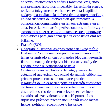
de texto, traducciones y análisis fonéticos, exigiendo
una precisión filológica impecable. La segunda prueba,
realizada íntegramente en francés, evalúa la aptitud
pedagógica mediante la defensa de una programación y
unidad didáctica de intervención que fomenten la
competencia comunicativa en lengua extranjera en el
aula. En Arke Formación perfeccionamos tu fluidez y te
asesoramos en el diseño de situaciones de aprendizaje
motivadoras para garantizar que tu exposición oral sea
brillante.
Francés (EOI)
Geografía e Historia
Las oposiciones de Geografía e
Historia de Secundaria comprenden un temario de 72
temas organizado en cuatro grandes bloques: geografía
física, humana y descriptiva; historia universal y de
España desde la Antigüedad hasta la
Contemporaneidad; historia del arte; y temas de
actualidad que exigen capacidad de análisis crítico. La
primera prueba consta de una parte práctica —
resolución de un caso que pone en relación cuestiones
del temario analizando causas y soluciones— y el
desarrollo escrito de un tema elegido entre cinco
extraídos al azar, valorado de 0 a 10 puntos. Los
supuestos prácticos pueden incluir análisis de mapas
físicos, políticos, económicos o históricos,