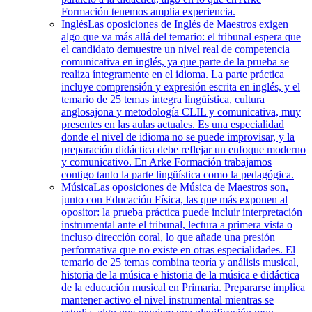
Formación tenemos amplia experiencia.
Inglés
Las oposiciones de Inglés de Maestros exigen
algo que va más allá del temario: el tribunal espera que
el candidato demuestre un nivel real de competencia
comunicativa en inglés, ya que parte de la prueba se
realiza íntegramente en el idioma. La parte práctica
incluye comprensión y expresión escrita en inglés, y el
temario de 25 temas integra lingüística, cultura
anglosajona y metodología CLIL y comunicativa, muy
presentes en las aulas actuales. Es una especialidad
donde el nivel de idioma no se puede improvisar, y la
preparación didáctica debe reflejar un enfoque moderno
y comunicativo. En Arke Formación trabajamos
contigo tanto la parte lingüística como la pedagógica.
Música
Las oposiciones de Música de Maestros son,
junto con Educación Física, las que más exponen al
opositor: la prueba práctica puede incluir interpretación
instrumental ante el tribunal, lectura a primera vista o
incluso dirección coral, lo que añade una presión
performativa que no existe en otras especialidades. El
temario de 25 temas combina teoría y análisis musical,
historia de la música e historia de la música e didáctica
de la educación musical en Primaria. Prepararse implica
mantener activo el nivel instrumental mientras se