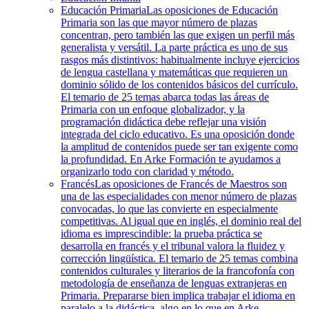
Educación Primaria
Las oposiciones de Educación
Primaria son las que mayor número de plazas
concentran, pero también las que exigen un perfil más
generalista y versátil. La parte práctica es uno de sus
rasgos más distintivos: habitualmente incluye ejercicios
de lengua castellana y matemáticas que requieren un
dominio sólido de los contenidos básicos del currículo.
El temario de 25 temas abarca todas las áreas de
Primaria con un enfoque globalizador, y la
programación didáctica debe reflejar una visión
integrada del ciclo educativo. Es una oposición donde
la amplitud de contenidos puede ser tan exigente como
la profundidad. En Arke Formación te ayudamos a
organizarlo todo con claridad y método.
Francés
Las oposiciones de Francés de Maestros son
una de las especialidades con menor número de plazas
convocadas, lo que las convierte en especialmente
competitivas. Al igual que en inglés, el dominio real del
idioma es imprescindible: la prueba práctica se
desarrolla en francés y el tribunal valora la fluidez y
corrección lingüística. El temario de 25 temas combina
contenidos culturales y literarios de la francofonía con
metodología de enseñanza de lenguas extranjeras en
Primaria. Prepararse bien implica trabajar el idioma en
paralelo a la didáctica, algo en lo que en Arke