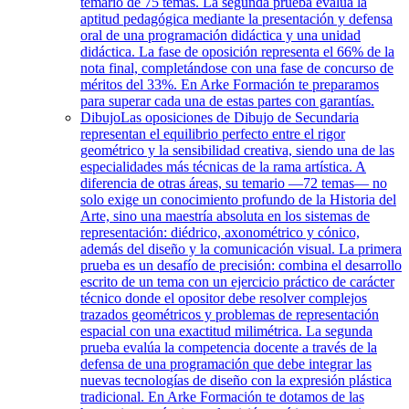
temario de 75 temas. La segunda prueba evalúa la
aptitud pedagógica mediante la presentación y defensa
oral de una programación didáctica y una unidad
didáctica. La fase de oposición representa el 66% de la
nota final, completándose con una fase de concurso de
méritos del 33%. En Arke Formación te preparamos
para superar cada una de estas partes con garantías.
Dibujo
Las oposiciones de Dibujo de Secundaria
representan el equilibrio perfecto entre el rigor
geométrico y la sensibilidad creativa, siendo una de las
especialidades más técnicas de la rama artística. A
diferencia de otras áreas, su temario —72 temas— no
solo exige un conocimiento profundo de la Historia del
Arte, sino una maestría absoluta en los sistemas de
representación: diédrico, axonométrico y cónico,
además del diseño y la comunicación visual. La primera
prueba es un desafío de precisión: combina el desarrollo
escrito de un tema con un ejercicio práctico de carácter
técnico donde el opositor debe resolver complejos
trazados geométricos y problemas de representación
espacial con una exactitud milimétrica. La segunda
prueba evalúa la competencia docente a través de la
defensa de una programación que debe integrar las
nuevas tecnologías de diseño con la expresión plástica
tradicional. En Arke Formación te dotamos de las