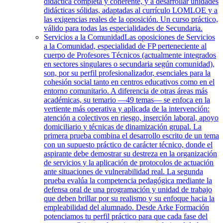
didáctica completa y coherente, y a desarrollar unidades
didácticas sólidas, adaptadas al currículo LOMLOE y a
las exigencias reales de la oposición. Un curso práctico,
válido para todas las especialidades de Secundaria.
Servicios a la Comunidad
Las oposiciones de Servicios
a la Comunidad, especialidad de FP perteneciente al
cuerpo de Profesores Técnicos (actualmente integrados
en sectores singulares o secundaria según comunidad),
son, por su perfil profesionalizador, esenciales para la
cohesión social tanto en centros educativos como en el
entorno comunitario. A diferencia de otras áreas más
académicas, su temario —49 temas— se enfoca en la
vertiente más operativa y aplicada de la intervención:
atención a colectivos en riesgo, inserción laboral, apoyo
domiciliario y técnicas de dinamización grupal. La
primera prueba combina el desarrollo escrito de un tema
con un supuesto práctico de carácter técnico, donde el
aspirante debe demostrar su destreza en la organización
de servicios y la aplicación de protocolos de actuación
ante situaciones de vulnerabilidad real. La segunda
prueba evalúa la competencia pedagógica mediante la
defensa oral de una programación y unidad de trabajo
que deben brillar por su realismo y su enfoque hacia la
empleabilidad del alumnado. Desde Arke Formación
potenciamos tu perfil práctico para que cada fase del