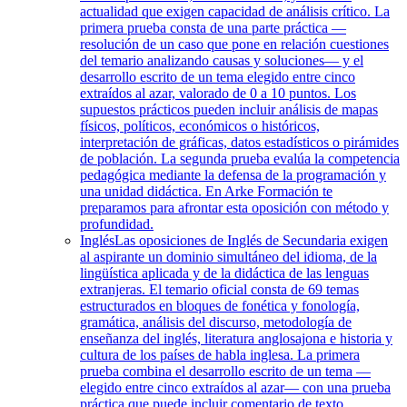
actualidad que exigen capacidad de análisis crítico. La
primera prueba consta de una parte práctica —
resolución de un caso que pone en relación cuestiones
del temario analizando causas y soluciones— y el
desarrollo escrito de un tema elegido entre cinco
extraídos al azar, valorado de 0 a 10 puntos. Los
supuestos prácticos pueden incluir análisis de mapas
físicos, políticos, económicos o históricos,
interpretación de gráficas, datos estadísticos o pirámides
de población. La segunda prueba evalúa la competencia
pedagógica mediante la defensa de la programación y
una unidad didáctica. En Arke Formación te
preparamos para afrontar esta oposición con método y
profundidad.
Inglés
Las oposiciones de Inglés de Secundaria exigen
al aspirante un dominio simultáneo del idioma, de la
lingüística aplicada y de la didáctica de las lenguas
extranjeras. El temario oficial consta de 69 temas
estructurados en bloques de fonética y fonología,
gramática, análisis del discurso, metodología de
enseñanza del inglés, literatura anglosajona e historia y
cultura de los países de habla inglesa. La primera
prueba combina el desarrollo escrito de un tema —
elegido entre cinco extraídos al azar— con una prueba
práctica que puede incluir comentario de texto,