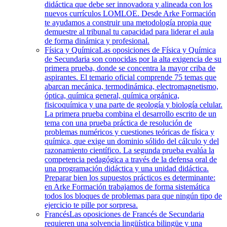
didáctica que debe ser innovadora y alineada con los
nuevos currículos LOMLOE. Desde Arke Formación
te ayudamos a construir una metodología propia que
demuestre al tribunal tu capacidad para liderar el aula
de forma dinámica y profesional.
Física y Química
Las oposiciones de Física y Química
de Secundaria son conocidas por la alta exigencia de su
primera prueba, donde se concentra la mayor criba de
aspirantes. El temario oficial comprende 75 temas que
abarcan mecánica, termodinámica, electromagnetismo,
óptica, química general, química orgánica,
fisicoquímica y una parte de geología y biología celular.
La primera prueba combina el desarrollo escrito de un
tema con una prueba práctica de resolución de
problemas numéricos y cuestiones teóricas de física y
química, que exige un dominio sólido del cálculo y del
razonamiento científico. La segunda prueba evalúa la
competencia pedagógica a través de la defensa oral de
una programación didáctica y una unidad didáctica.
Preparar bien los supuestos prácticos es determinante:
en Arke Formación trabajamos de forma sistemática
todos los bloques de problemas para que ningún tipo de
ejercicio te pille por sorpresa.
Francés
Las oposiciones de Francés de Secundaria
requieren una solvencia lingüística bilingüe y una