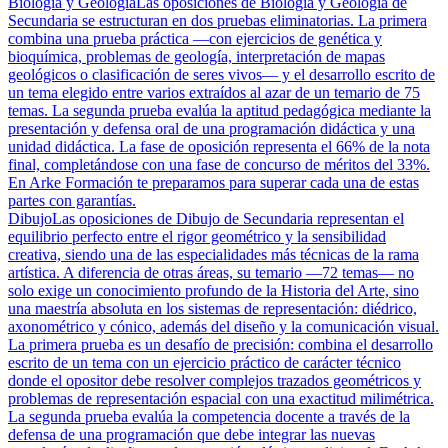
Biología y Geología
Las oposiciones de Biología y Geología de
Secundaria se estructuran en dos pruebas eliminatorias. La primera
combina una prueba práctica —con ejercicios de genética y
bioquímica, problemas de geología, interpretación de mapas
geológicos o clasificación de seres vivos— y el desarrollo escrito de
un tema elegido entre varios extraídos al azar de un temario de 75
temas. La segunda prueba evalúa la aptitud pedagógica mediante la
presentación y defensa oral de una programación didáctica y una
unidad didáctica. La fase de oposición representa el 66% de la nota
final, completándose con una fase de concurso de méritos del 33%.
En Arke Formación te preparamos para superar cada una de estas
partes con garantías.
Dibujo
Las oposiciones de Dibujo de Secundaria representan el
equilibrio perfecto entre el rigor geométrico y la sensibilidad
creativa, siendo una de las especialidades más técnicas de la rama
artística. A diferencia de otras áreas, su temario —72 temas— no
solo exige un conocimiento profundo de la Historia del Arte, sino
una maestría absoluta en los sistemas de representación: diédrico,
axonométrico y cónico, además del diseño y la comunicación visual.
La primera prueba es un desafío de precisión: combina el desarrollo
escrito de un tema con un ejercicio práctico de carácter técnico
donde el opositor debe resolver complejos trazados geométricos y
problemas de representación espacial con una exactitud milimétrica.
La segunda prueba evalúa la competencia docente a través de la
defensa de una programación que debe integrar las nuevas