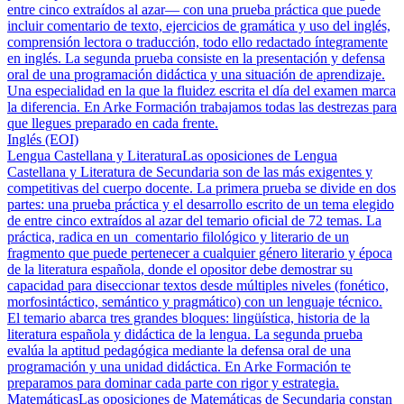
entre cinco extraídos al azar— con una prueba práctica que puede
incluir comentario de texto, ejercicios de gramática y uso del inglés,
comprensión lectora o traducción, todo ello redactado íntegramente
en inglés. La segunda prueba consiste en la presentación y defensa
oral de una programación didáctica y una situación de aprendizaje.
Una especialidad en la que la fluidez escrita el día del examen marca
la diferencia. En Arke Formación trabajamos todas las destrezas para
que llegues preparado en cada frente.
Inglés (EOI)
Lengua Castellana y Literatura
Las oposiciones de Lengua
Castellana y Literatura de Secundaria son de las más exigentes y
competitivas del cuerpo docente. La primera prueba se divide en dos
partes: una prueba práctica y el desarrollo escrito de un tema elegido
de entre cinco extraídos al azar del temario oficial de 72 temas. La
práctica, radica en un comentario filológico y literario de un
fragmento que puede pertenecer a cualquier género literario y época
de la literatura española, donde el opositor debe demostrar su
capacidad para diseccionar textos desde múltiples niveles (fonético,
morfosintáctico, semántico y pragmático) con un lenguaje técnico.
El temario abarca tres grandes bloques: lingüística, historia de la
literatura española y didáctica de la lengua. La segunda prueba
evalúa la aptitud pedagógica mediante la defensa oral de una
programación y una unidad didáctica. En Arke Formación te
preparamos para dominar cada parte con rigor y estrategia.
Matemáticas
Las oposiciones de Matemáticas de Secundaria constan