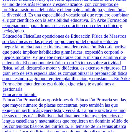
es uno de los más técnicos y especializados, con contenidos de
fonética, trastornos del habla y el lenguaje, audiología y atención a
la diversidad. Es una especialidad vocacional que requiere combinar
el rigor científico con la sensibilidad educativa. En Arke Formación
te preparamos para afrontar el caso práctico con criterio clínico y
pedagógico.
Educación Física
Las oposiciones de Educación Física de Maestros
son las únicas en las que el propio cuerpo del opositor entra en
juego: la prueba práctica incluye una demostración físico-deportiva
que puede implicar habilidades gimnásticas, expresión corporal o
juegos motores, y que debe prepararse con la misma disciplina que
el temario. El componente teórico, con 25 temas sobre actividad
física, salud, desarrollo motor y didáctica, es extenso y riguroso. El
gran reto de esta especialidad es compatibilizar la preparación física
con el estudio, algo que requiere planificación y constancia. En Arke
Formación entendemos esa doble exigencia y te ayudamos a
gestionarla.
Educación Infantil
Educación Primaria
Las oposiciones de Educación Primaria son las
que mayor número de plazas concentran, pero también las que
exigen un perfil más generalista y versátil. La parte práctica es uno
de sus rasgos más distintivos: habitualmente incluye ejercicios de
lengua castellana y matemáticas que requieren un dominio sólido de
los contenidos básicos del currículo. El temario de 25 temas abarca
todas las áreas de Primaria con un enfoque globalizador, y la