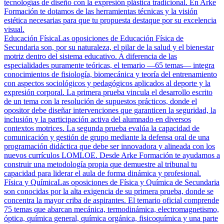
tecnologías de diseño con la expresión plástica tradicional. En Arke
Formación te dotamos de las herramientas técnicas y la visión
estética necesarias para que tu propuesta destaque por su excelencia
visual.
Educación Física
Las oposiciones de Educación Física de
Secundaria son, por su naturaleza, el pilar de la salud y el bienestar
motriz dentro del sistema educativo. A diferencia de las
especialidades puramente teóricas, el temario —65 temas— integra
conocimientos de fisiología, biomecánica y teoría del entrenamiento
con aspectos sociológicos y pedagógicos aplicados al deporte y la
expresión corporal. La primera prueba vincula el desarrollo escrito
de un tema con la resolución de supuestos prácticos, donde el
opositor debe diseñar intervenciones que garanticen la seguridad, la
inclusión y la participación activa del alumnado en diversos
contextos motrices. La segunda prueba evalúa la capacidad de
comunicación y gestión de grupo mediante la defensa oral de una
programación didáctica que debe ser innovadora y alineada con los
nuevos currículos LOMLOE. Desde Arke Formación te ayudamos a
construir una metodología propia que demuestre al tribunal tu
capacidad para liderar el aula de forma dinámica y profesional.
Física y Química
Las oposiciones de Física y Química de Secundaria
son conocidas por la alta exigencia de su primera prueba, donde se
concentra la mayor criba de aspirantes. El temario oficial comprende
75 temas que abarcan mecánica, termodinámica, electromagnetismo,
óptica, química general, química orgánica, fisicoquímica y una parte