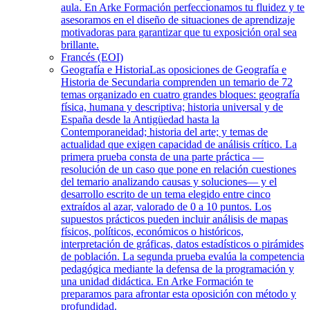
aula. En Arke Formación perfeccionamos tu fluidez y te
asesoramos en el diseño de situaciones de aprendizaje
motivadoras para garantizar que tu exposición oral sea
brillante.
Francés (EOI)
Geografía e Historia
Las oposiciones de Geografía e
Historia de Secundaria comprenden un temario de 72
temas organizado en cuatro grandes bloques: geografía
física, humana y descriptiva; historia universal y de
España desde la Antigüedad hasta la
Contemporaneidad; historia del arte; y temas de
actualidad que exigen capacidad de análisis crítico. La
primera prueba consta de una parte práctica —
resolución de un caso que pone en relación cuestiones
del temario analizando causas y soluciones— y el
desarrollo escrito de un tema elegido entre cinco
extraídos al azar, valorado de 0 a 10 puntos. Los
supuestos prácticos pueden incluir análisis de mapas
físicos, políticos, económicos o históricos,
interpretación de gráficas, datos estadísticos o pirámides
de población. La segunda prueba evalúa la competencia
pedagógica mediante la defensa de la programación y
una unidad didáctica. En Arke Formación te
preparamos para afrontar esta oposición con método y
profundidad.