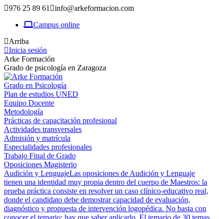
976 25 89 61
info@arkeformacion.com
Campus online
Arriba
Inicia sesión
Arke Formación
Grado de psicología en Zaragoza
Grado en Psicología
Plan de estudios UNED
Equipo Docente
Metodología
Prácticas de capacitación profesional
Actividades transversales
Admisión y matrícula
Especialidades profesionales
Trabajo Final de Grado
Oposiciones Magisterio
Audición y Lenguaje
Las oposiciones de Audición y Lenguaje
tienen una identidad muy propia dentro del cuerpo de Maestros: la
prueba práctica consiste en resolver un caso clínico-educativo real,
donde el candidato debe demostrar capacidad de evaluación,
diagnóstico y propuesta de intervención logopédica. No basta con
conocer el temario; hay que saber aplicarlo. El temario de 30 temas