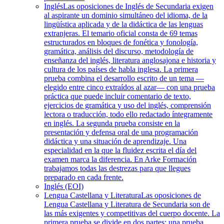
Inglés
Las oposiciones de Inglés de Secundaria exigen
al aspirante un dominio simultáneo del idioma, de la
lingüística aplicada y de la didáctica de las lenguas
extranjeras. El temario oficial consta de 69 temas
estructurados en bloques de fonética y fonología,
gramática, análisis del discurso, metodología de
enseñanza del inglés, literatura anglosajona e historia y
cultura de los países de habla inglesa. La primera
prueba combina el desarrollo escrito de un tema —
elegido entre cinco extraídos al azar— con una prueba
práctica que puede incluir comentario de texto,
ejercicios de gramática y uso del inglés, comprensión
lectora o traducción, todo ello redactado íntegramente
en inglés. La segunda prueba consiste en la
presentación y defensa oral de una programación
didáctica y una situación de aprendizaje. Una
especialidad en la que la fluidez escrita el día del
examen marca la diferencia. En Arke Formación
trabajamos todas las destrezas para que llegues
preparado en cada frente.
Inglés (EOI)
Lengua Castellana y Literatura
Las oposiciones de
Lengua Castellana y Literatura de Secundaria son de
las más exigentes y competitivas del cuerpo docente. La
primera prueba se divide en dos partes: una prueba