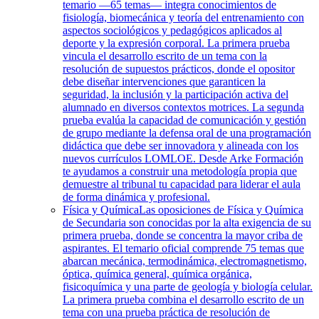
temario —65 temas— integra conocimientos de
fisiología, biomecánica y teoría del entrenamiento con
aspectos sociológicos y pedagógicos aplicados al
deporte y la expresión corporal. La primera prueba
vincula el desarrollo escrito de un tema con la
resolución de supuestos prácticos, donde el opositor
debe diseñar intervenciones que garanticen la
seguridad, la inclusión y la participación activa del
alumnado en diversos contextos motrices. La segunda
prueba evalúa la capacidad de comunicación y gestión
de grupo mediante la defensa oral de una programación
didáctica que debe ser innovadora y alineada con los
nuevos currículos LOMLOE. Desde Arke Formación
te ayudamos a construir una metodología propia que
demuestre al tribunal tu capacidad para liderar el aula
de forma dinámica y profesional.
Física y Química
Las oposiciones de Física y Química
de Secundaria son conocidas por la alta exigencia de su
primera prueba, donde se concentra la mayor criba de
aspirantes. El temario oficial comprende 75 temas que
abarcan mecánica, termodinámica, electromagnetismo,
óptica, química general, química orgánica,
fisicoquímica y una parte de geología y biología celular.
La primera prueba combina el desarrollo escrito de un
tema con una prueba práctica de resolución de