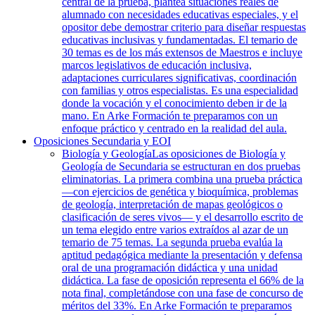
central de la prueba, plantea situaciones reales de
alumnado con necesidades educativas especiales, y el
opositor debe demostrar criterio para diseñar respuestas
educativas inclusivas y fundamentadas. El temario de
30 temas es de los más extensos de Maestros e incluye
marcos legislativos de educación inclusiva,
adaptaciones curriculares significativas, coordinación
con familias y otros especialistas. Es una especialidad
donde la vocación y el conocimiento deben ir de la
mano. En Arke Formación te preparamos con un
enfoque práctico y centrado en la realidad del aula.
Oposiciones Secundaria y EOI
Biología y Geología
Las oposiciones de Biología y
Geología de Secundaria se estructuran en dos pruebas
eliminatorias. La primera combina una prueba práctica
—con ejercicios de genética y bioquímica, problemas
de geología, interpretación de mapas geológicos o
clasificación de seres vivos— y el desarrollo escrito de
un tema elegido entre varios extraídos al azar de un
temario de 75 temas. La segunda prueba evalúa la
aptitud pedagógica mediante la presentación y defensa
oral de una programación didáctica y una unidad
didáctica. La fase de oposición representa el 66% de la
nota final, completándose con una fase de concurso de
méritos del 33%. En Arke Formación te preparamos