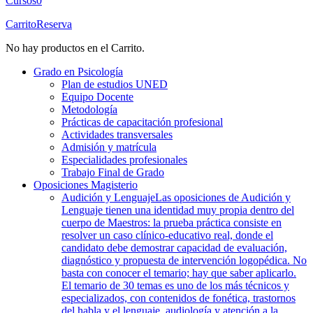
Cursos
0
Carrito
Reserva
No hay productos en el Carrito.
Grado en Psicología
Plan de estudios UNED
Equipo Docente
Metodología
Prácticas de capacitación profesional
Actividades transversales
Admisión y matrícula
Especialidades profesionales
Trabajo Final de Grado
Oposiciones Magisterio
Audición y Lenguaje
Las oposiciones de Audición y
Lenguaje tienen una identidad muy propia dentro del
cuerpo de Maestros: la prueba práctica consiste en
resolver un caso clínico-educativo real, donde el
candidato debe demostrar capacidad de evaluación,
diagnóstico y propuesta de intervención logopédica. No
basta con conocer el temario; hay que saber aplicarlo.
El temario de 30 temas es uno de los más técnicos y
especializados, con contenidos de fonética, trastornos
del habla y el lenguaje, audiología y atención a la