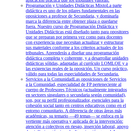
aplicación práctica que los tribunales valoran.
Programación y Unidades Didácticas Mixto
La parte
didáctica es uno de los pilares fundamentales en las
oposiciones a profesor de Secundaria, y dominarla
marca la diferencia entre obtener plaza o quedarse
fuera. Nuestro curso de Programación Didáctica y
Unidades Didácticas está diseñado tanto para opositores
que se preparan por primera vez como para docentes
con experiencia que necesitan actualizar y estructurar
sus materiales conforme a los criterios actuales de los
tribunales. Aprenderás a diseñar una programación
didáctica completa y coherente, y a desarrollar unidades
didácticas sólidas, adaptadas al currículo LOMLOE y a
las exigencias reales de la oposición. Un curso práctico,
válido para todas las especialidades de Secundaria.
Servicios a la Comunidad
Las oposiciones de Servicios
a la Comunidad, especialidad de FP perteneciente al
cuerpo de Profesores Técnicos (actualmente integrados
en sectores singulares o secundaria según comunidad),
son, por su perfil profesionalizador, esenciales para la
cohesión social tanto en centros educativos como en el
entorno comunitario. A diferencia de otras áreas más
académicas, su temario —49 temas— se enfoca en la
vertiente más operativa y aplicada de la intervención:
atención a colectivos en riesgo, inserción laboral, apoyo