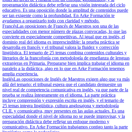
programación didáctica debe reflejar una visión integrada del ciclo
educativo. Es una oposición donde la amplitud de contenidos puede
ser tan exigente como la profundidad. En Arke Formación te
ayudamos a organizarlo todo con claridad y método.
Francés
Las oposiciones de Francés de Maestros son una de las
especialidades con menor número de plazas convocadas, lo que las
convierte en especialmente competitivas. Al igual que en inglés, el
dominio real del idioma es imprescindible: la prueba práctica se
desarrolla en francés y el tribunal valora la fluidez y corrección
lingüística. El temario de 25 temas combina contenidos culturales y
literarios de la francofonía con metodología de enseñanza de lenguas
extranjeras en Primaria. Prepararse bien implica trabajar el idioma en
paralelo a la didáctica, algo en lo que en Arke Formación tenemos
amplia experiencia.
Inglés
Las oposiciones de Inglés de Maestros exigen algo que va más
allá del temario: el tribunal espera que el candidato demuestre un
nivel real de competencia comunicativa en inglés, ya que parte de la
prueba se realiza íntegramente en el idioma. La parte práctica
incluye comprensión y expresión escrita en inglés, y el temario de
25 temas integra lingüística, cultura anglosajona y metodología
CLIL y comunicativa, muy presentes en las aulas actuales. Es una
especialidad donde el nivel de idioma no se puede improvisar, y la
preparación didáctica debe reflejar un enfoque moderno y
comunicativo. En Arke Formación trabajamos contigo tanto la parte