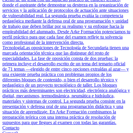
donde el aspirante debe demostrar su destreza en la organización de
servicios y la aplicación de protocolos de actuación ante situaciones
de vulnerabilidad real. La segunda prueba evalúa la competencia
pedagógica mediante la defensa oral de una programación y unidad
de trabajo que deben brillar por su realismo y su enfoque hacia la
empleabilidad del alumnado. Desde Arke Formación potenciamos tu
perfil práctico para que cada fase del examen refleje tu solvencia
como profesional de la intervención directa.
Tecnología
Las oposiciones de Tecnología de Secundaria tienen una
marcada orientación técnica que las distingue del resto de
especialidades. La fase de oposición consta de dos pruebas: la
primera incluye el desarrollo escrito de un tema del temario oficial
de 71 temas —elegido de entre cinco opciones extraídas al azar— y
una exigente prueba práctica con problemas propios de los
diferentes bloques de contenido, o bien el desarrollo técnico y
pedagógico de un proyecto tecnológico de taller. Los bloques
prácticos más determinantes son electricidad, electrónica analógica y
digital, mecanismos, termodinámica, neumática e hidráulica,
materiales y sistemas de control. La segunda prueba consiste en la
presentación y defensa oral de una programación didáctica y una
situación de aprendizaje. En Arke Formación combinamos la
preparación teórica con una intensa práctica de resolución de
supuestos para que llegues al examen con todas las garantías.
Contacto