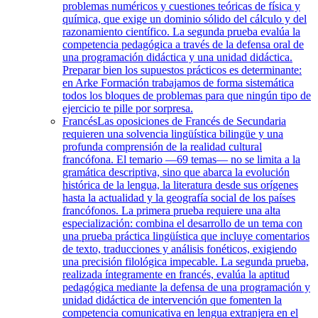
problemas numéricos y cuestiones teóricas de física y
química, que exige un dominio sólido del cálculo y del
razonamiento científico. La segunda prueba evalúa la
competencia pedagógica a través de la defensa oral de
una programación didáctica y una unidad didáctica.
Preparar bien los supuestos prácticos es determinante:
en Arke Formación trabajamos de forma sistemática
todos los bloques de problemas para que ningún tipo de
ejercicio te pille por sorpresa.
Francés
Las oposiciones de Francés de Secundaria
requieren una solvencia lingüística bilingüe y una
profunda comprensión de la realidad cultural
francófona. El temario —69 temas— no se limita a la
gramática descriptiva, sino que abarca la evolución
histórica de la lengua, la literatura desde sus orígenes
hasta la actualidad y la geografía social de los países
francófonos. La primera prueba requiere una alta
especialización: combina el desarrollo de un tema con
una prueba práctica lingüística que incluye comentarios
de texto, traducciones y análisis fonéticos, exigiendo
una precisión filológica impecable. La segunda prueba,
realizada íntegramente en francés, evalúa la aptitud
pedagógica mediante la defensa de una programación y
unidad didáctica de intervención que fomenten la
competencia comunicativa en lengua extranjera en el