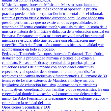
lingüística como la pedagógica.
Música
Las oposiciones de Música de Maestros son, junto con
Educación Física, las que más exponen al opositor: la prueba
práctica puede incluir interpretación instrumental ante el tribunal,
lectura a primera vista o incluso dirección coral, lo que añade una
presión performativa que no existe en otras especialidades. El
temario de 25 temas combina teoría y análisis musical, historia de la
música e historia de la música e didáctica de la educación musical en
Primaria. Prepararse implica mantener activo el nivel instrumental
mientras se estudia, algo que requiere una planificación muy
específica. En Arke Formación conocemos bien esa dualidad y te
acompañamos en todo el proceso.
Pedagogía Terapéutica
Las oposiciones de Pedagogía Terapéutica
destacan por la profundidad humana y técnica que exigen al
candidato. El caso práctico, eje central de la prueba, plantea
situaciones reales de alumnado con necesidades educativas
especiales, y el opositor debe demostrar criterio para diseñar
respuestas educativas inclusivas y fundamentadas. El temario de 30
temas es de los más extensos de Maestros e incluye marcos
legislativos de educación inclusiva, adaptaciones curriculares
significativas, coordinación con familias y otros especialistas. Es una
especialidad donde la vocación y el conocimiento deben ir de la
mano. En Arke Formación te preparamos con un enfoque práctico y
centrado en la realidad del aula.
Oposiciones Secundaria y EOI