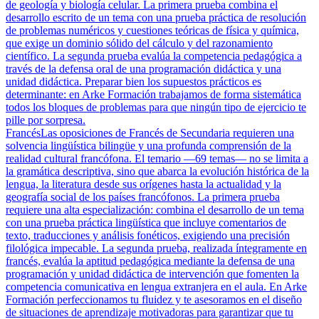
de geología y biología celular. La primera prueba combina el
desarrollo escrito de un tema con una prueba práctica de resolución
de problemas numéricos y cuestiones teóricas de física y química,
que exige un dominio sólido del cálculo y del razonamiento
científico. La segunda prueba evalúa la competencia pedagógica a
través de la defensa oral de una programación didáctica y una
unidad didáctica. Preparar bien los supuestos prácticos es
determinante: en Arke Formación trabajamos de forma sistemática
todos los bloques de problemas para que ningún tipo de ejercicio te
pille por sorpresa.
Francés
Las oposiciones de Francés de Secundaria requieren una
solvencia lingüística bilingüe y una profunda comprensión de la
realidad cultural francófona. El temario —69 temas— no se limita a
la gramática descriptiva, sino que abarca la evolución histórica de la
lengua, la literatura desde sus orígenes hasta la actualidad y la
geografía social de los países francófonos. La primera prueba
requiere una alta especialización: combina el desarrollo de un tema
con una prueba práctica lingüística que incluye comentarios de
texto, traducciones y análisis fonéticos, exigiendo una precisión
filológica impecable. La segunda prueba, realizada íntegramente en
francés, evalúa la aptitud pedagógica mediante la defensa de una
programación y unidad didáctica de intervención que fomenten la
competencia comunicativa en lengua extranjera en el aula. En Arke
Formación perfeccionamos tu fluidez y te asesoramos en el diseño
de situaciones de aprendizaje motivadoras para garantizar que tu