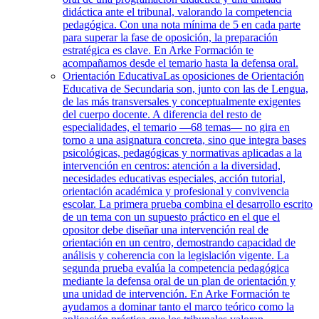
didáctica ante el tribunal, valorando la competencia
pedagógica. Con una nota mínima de 5 en cada parte
para superar la fase de oposición, la preparación
estratégica es clave. En Arke Formación te
acompañamos desde el temario hasta la defensa oral.
Orientación Educativa
Las oposiciones de Orientación
Educativa de Secundaria son, junto con las de Lengua,
de las más transversales y conceptualmente exigentes
del cuerpo docente. A diferencia del resto de
especialidades, el temario —68 temas— no gira en
torno a una asignatura concreta, sino que integra bases
psicológicas, pedagógicas y normativas aplicadas a la
intervención en centros: atención a la diversidad,
necesidades educativas especiales, acción tutorial,
orientación académica y profesional y convivencia
escolar. La primera prueba combina el desarrollo escrito
de un tema con un supuesto práctico en el que el
opositor debe diseñar una intervención real de
orientación en un centro, demostrando capacidad de
análisis y coherencia con la legislación vigente. La
segunda prueba evalúa la competencia pedagógica
mediante la defensa oral de un plan de orientación y
una unidad de intervención. En Arke Formación te
ayudamos a dominar tanto el marco teórico como la