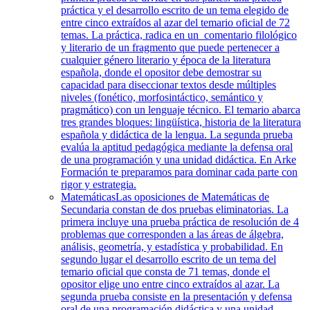
práctica y el desarrollo escrito de un tema elegido de
entre cinco extraídos al azar del temario oficial de 72
temas. La práctica, radica en un comentario filológico
y literario de un fragmento que puede pertenecer a
cualquier género literario y época de la literatura
española, donde el opositor debe demostrar su
capacidad para diseccionar textos desde múltiples
niveles (fonético, morfosintáctico, semántico y
pragmático) con un lenguaje técnico. El temario abarca
tres grandes bloques: lingüística, historia de la literatura
española y didáctica de la lengua. La segunda prueba
evalúa la aptitud pedagógica mediante la defensa oral
de una programación y una unidad didáctica. En Arke
Formación te preparamos para dominar cada parte con
rigor y estrategia.
Matemáticas
Las oposiciones de Matemáticas de
Secundaria constan de dos pruebas eliminatorias. La
primera incluye una prueba práctica de resolución de 4
problemas que corresponden a las áreas de álgebra,
análisis, geometría, y estadística y probabilidad. En
segundo lugar el desarrollo escrito de un tema del
temario oficial que consta de 71 temas, donde el
opositor elige uno entre cinco extraídos al azar. La
segunda prueba consiste en la presentación y defensa
oral de una programación didáctica y una unidad