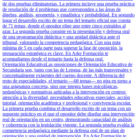
de dos pruebas eliminatorias. La primera incluye una prueba práctica
de resolución de 4 problemas que corresponden a las áreas de
álgebra, análisis, geometría, y estadística y probabilidad. En segundo
lugar el desarrollo escrito de un tema del temario oficial que consta
de 71 temas, donde el opositor elige uno entre cinco extraídos al
azar. La segunda prueba consiste en la presentación y defensa oral
de una programación didáctica y una unidad didáctica ante el
tribunal, valorando la competencia pedagógica. Con una nota
mínima de 5 en cada parte para superar la fase de oposición, la
preparación estratégica es clave. En Arke Formación te
acompañamos desde el temario hasta la defensa oral.
Orientación Educativa
Las oposiciones de Orientación Educativa de
Secundaria son, junto con las de Lengua, de las más transversales y
conceptualmente exigentes del cuerpo docente. A diferencia del
resto de especialidades, el temario —68 temas— no gira en torno a
una asignatura concreta, sino que integra bases psicológicas,
pedagógicas y normativas aplicadas a la intervención en centros:
atención a la diversidad, necesidades educativas especiales, acción
tutorial, orientación académica y profesional y convivencia escolar.
La primera prueba combina el desarrollo escrito de un tema con un
supuesto práctico en el que el opositor debe diseñar una intervención
real de orientación en un centro, demostrando capacidad de análisis
y coherencia con la legislación vigente. La segunda prueba evalúa la
competencia pedagógica mediante la defensa oral de un plan de
orientación y una unidad de intervención. En Arke Formación te