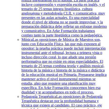
realiza íntegramente en el idioma. La parte práctica
incluye comprensión y expresión escrita en inglés, y el
temario de 25 temas integra lingüística, cultura
anglosajona y metodología CLIL y comunicativa, muy
presentes en las aulas actuales. Es una especialidad
donde el nivel de idioma no se puede improvisar, y la
preparación didáctica debe reflejar un enfoque moderno
y comunicativo. En Arke Formación trabajamos
contigo tanto la parte lingüística como la pedagógica.
Música
Las oposiciones de Música de Maestros son,
junto con Educación Física, las que más exponen al
opositor: la prueba práctica puede incluir interpretación
instrumental ante el tribunal, lectura a primera vista o
incluso dirección coral, lo que añade una presión
performativa que no existe en otras especialidades. El
temario de 25 temas combina teoría y análisis musical,
historia de la música e historia de la música e didáctica
de la educación musical en Primaria. Prepararse implica
mantener activo el nivel instrumental mientras se
estudia, algo que requiere una planificación muy
específica. En Arke Formación conocemos bien esa
dualidad y te acompañamos en todo el proceso.
Pedagogía Terapéutica
Las oposiciones de Pedagogía
Terapéutica destacan por la profundidad humana y
técnica que exigen al candidato. El caso práctico, eje