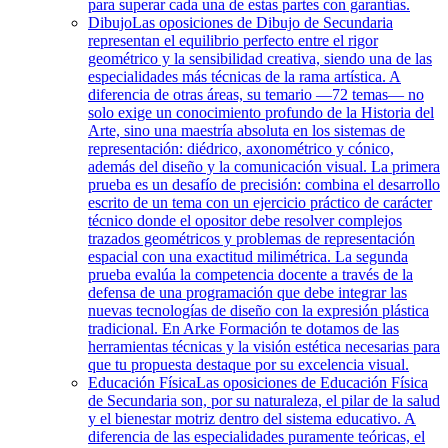
para superar cada una de estas partes con garantías.
Dibujo
Las oposiciones de Dibujo de Secundaria
representan el equilibrio perfecto entre el rigor
geométrico y la sensibilidad creativa, siendo una de las
especialidades más técnicas de la rama artística. A
diferencia de otras áreas, su temario —72 temas— no
solo exige un conocimiento profundo de la Historia del
Arte, sino una maestría absoluta en los sistemas de
representación: diédrico, axonométrico y cónico,
además del diseño y la comunicación visual. La primera
prueba es un desafío de precisión: combina el desarrollo
escrito de un tema con un ejercicio práctico de carácter
técnico donde el opositor debe resolver complejos
trazados geométricos y problemas de representación
espacial con una exactitud milimétrica. La segunda
prueba evalúa la competencia docente a través de la
defensa de una programación que debe integrar las
nuevas tecnologías de diseño con la expresión plástica
tradicional. En Arke Formación te dotamos de las
herramientas técnicas y la visión estética necesarias para
que tu propuesta destaque por su excelencia visual.
Educación Física
Las oposiciones de Educación Física
de Secundaria son, por su naturaleza, el pilar de la salud
y el bienestar motriz dentro del sistema educativo. A
diferencia de las especialidades puramente teóricas, el