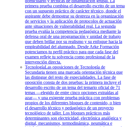
domiciliario y técnicas de dinamización grupal. La
primera prueba combina el desarrollo escrito de un tema
con un supuesto práctico de carácter técnico, donde el
aspirante debe demostrar su destreza en la organización
de servicios y la aplicación de protocolos de actuación
ante situaciones de vulnerabilidad real. La segunda
prueba evalúa la competencia pedagógica mediante la
defensa oral de una programación y unidad de trabajo
que deben brillar por su realismo y su enfoque hacia la
empleabilidad del alumnado. Desde Arke Formación
potenciamos tu perfil práctico para que cada fase del
examen refleje tu solvencia como profesional de la
intervención directa.
Tecnología
Las oposiciones de Tecnología de
Secundaria tienen una marcada orientación técnica que
las distingue del resto de especialidades. La fase de
oposición consta de dos pruebas: la primera incluye el
desarrollo escrito de un tema del temario oficial de 71
temas —elegido de entre cinco opciones extraídas al
azar— y una exigente prueba práctica con problemas
propios de los diferentes bloques de contenido, o bien
el desarrollo técnico y pedagógico de un proyecto
tecnológico de taller. Los bloques prácticos más
determinantes son electricidad, electrónica analógica y
digital, mecanismos, termodinámica, neumática e