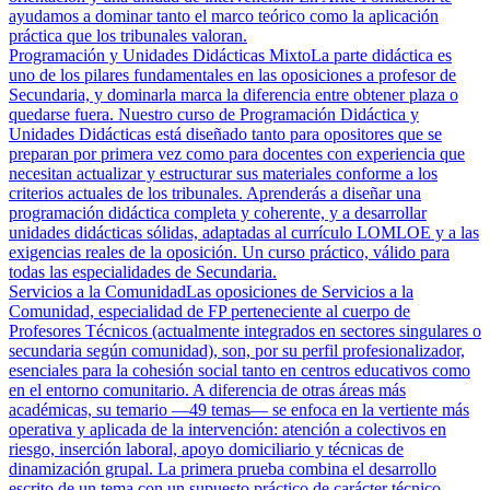
ayudamos a dominar tanto el marco teórico como la aplicación
práctica que los tribunales valoran.
Programación y Unidades Didácticas Mixto
La parte didáctica es
uno de los pilares fundamentales en las oposiciones a profesor de
Secundaria, y dominarla marca la diferencia entre obtener plaza o
quedarse fuera. Nuestro curso de Programación Didáctica y
Unidades Didácticas está diseñado tanto para opositores que se
preparan por primera vez como para docentes con experiencia que
necesitan actualizar y estructurar sus materiales conforme a los
criterios actuales de los tribunales. Aprenderás a diseñar una
programación didáctica completa y coherente, y a desarrollar
unidades didácticas sólidas, adaptadas al currículo LOMLOE y a las
exigencias reales de la oposición. Un curso práctico, válido para
todas las especialidades de Secundaria.
Servicios a la Comunidad
Las oposiciones de Servicios a la
Comunidad, especialidad de FP perteneciente al cuerpo de
Profesores Técnicos (actualmente integrados en sectores singulares o
secundaria según comunidad), son, por su perfil profesionalizador,
esenciales para la cohesión social tanto en centros educativos como
en el entorno comunitario. A diferencia de otras áreas más
académicas, su temario —49 temas— se enfoca en la vertiente más
operativa y aplicada de la intervención: atención a colectivos en
riesgo, inserción laboral, apoyo domiciliario y técnicas de
dinamización grupal. La primera prueba combina el desarrollo
escrito de un tema con un supuesto práctico de carácter técnico,