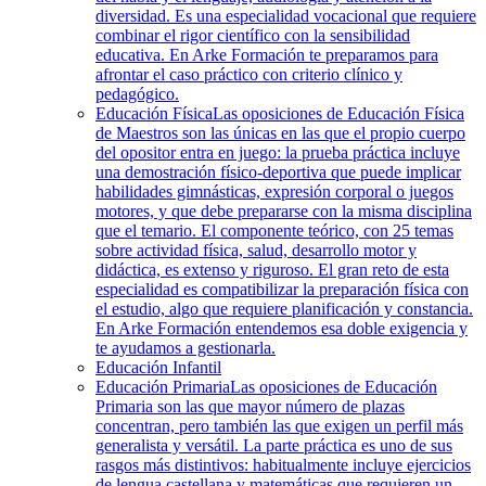
diversidad. Es una especialidad vocacional que requiere
combinar el rigor científico con la sensibilidad
educativa. En Arke Formación te preparamos para
afrontar el caso práctico con criterio clínico y
pedagógico.
Educación Física
Las oposiciones de Educación Física
de Maestros son las únicas en las que el propio cuerpo
del opositor entra en juego: la prueba práctica incluye
una demostración físico-deportiva que puede implicar
habilidades gimnásticas, expresión corporal o juegos
motores, y que debe prepararse con la misma disciplina
que el temario. El componente teórico, con 25 temas
sobre actividad física, salud, desarrollo motor y
didáctica, es extenso y riguroso. El gran reto de esta
especialidad es compatibilizar la preparación física con
el estudio, algo que requiere planificación y constancia.
En Arke Formación entendemos esa doble exigencia y
te ayudamos a gestionarla.
Educación Infantil
Educación Primaria
Las oposiciones de Educación
Primaria son las que mayor número de plazas
concentran, pero también las que exigen un perfil más
generalista y versátil. La parte práctica es uno de sus
rasgos más distintivos: habitualmente incluye ejercicios
de lengua castellana y matemáticas que requieren un