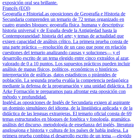
exposición oral sea brillante.
Francés (EOI)
Geografía e Historia
Las oposiciones de Geografía e Historia de
Secundaria comprenden un temario de 72 temas organizado en
cuatro grandes bloques: geografía física, humana y descriptiva;
historia universal y de España desde la Antigüedad hasta la
Contemporaneidad; historia del arte; y temas de actualidad que
exigen capacidad de análisis crítico. La primera prueba consta de
una parte práctica —resolución de un caso que pone en relación
cuestiones del temario analizando causas y soluciones— y el
desarrollo escrito de un tema elegido entre cinco extraídos al azar,
valorado de 0 a 10 puntos. Los supuestos prácticos pueden incluir
análisis de mapas físicos, políticos, económicos o históricos,
interpretación de gráficas, datos estadísticos o pirámides de
población. La segunda prueba evalúa la competencia pedagógica
mediante la defensa de la programación y una unidad didáctica. En
Arke Formación te preparamos para afrontar esta oposición con
método y profundidad.
Inglés
Las oposiciones de Inglés de Secundaria exigen al aspirante
un dominio simultáneo del idioma, de la lingüística aplicada y de la
didáctica de las lenguas extranjeras. El temario oficial consta de 69
temas estructurados en bloques de fonética y fonología, gramática,
análisis del discurso, metodología de enseñanza del inglés, literatura
anglosajona e historia y cultura de los países de habla inglesa. La
primera prueba combina el desarrollo escrito de un tema —elegido