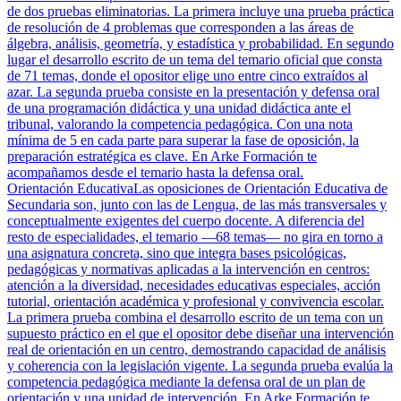
de dos pruebas eliminatorias. La primera incluye una prueba práctica
de resolución de 4 problemas que corresponden a las áreas de
álgebra, análisis, geometría, y estadística y probabilidad. En segundo
lugar el desarrollo escrito de un tema del temario oficial que consta
de 71 temas, donde el opositor elige uno entre cinco extraídos al
azar. La segunda prueba consiste en la presentación y defensa oral
de una programación didáctica y una unidad didáctica ante el
tribunal, valorando la competencia pedagógica. Con una nota
mínima de 5 en cada parte para superar la fase de oposición, la
preparación estratégica es clave. En Arke Formación te
acompañamos desde el temario hasta la defensa oral.
Orientación Educativa
Las oposiciones de Orientación Educativa de
Secundaria son, junto con las de Lengua, de las más transversales y
conceptualmente exigentes del cuerpo docente. A diferencia del
resto de especialidades, el temario —68 temas— no gira en torno a
una asignatura concreta, sino que integra bases psicológicas,
pedagógicas y normativas aplicadas a la intervención en centros:
atención a la diversidad, necesidades educativas especiales, acción
tutorial, orientación académica y profesional y convivencia escolar.
La primera prueba combina el desarrollo escrito de un tema con un
supuesto práctico en el que el opositor debe diseñar una intervención
real de orientación en un centro, demostrando capacidad de análisis
y coherencia con la legislación vigente. La segunda prueba evalúa la
competencia pedagógica mediante la defensa oral de un plan de
orientación y una unidad de intervención. En Arke Formación te