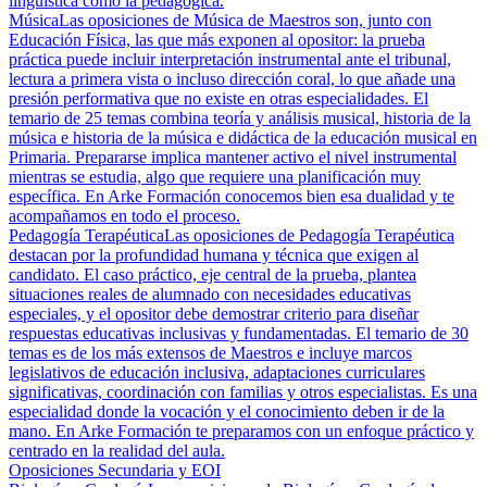
lingüística como la pedagógica.
Música
Las oposiciones de Música de Maestros son, junto con
Educación Física, las que más exponen al opositor: la prueba
práctica puede incluir interpretación instrumental ante el tribunal,
lectura a primera vista o incluso dirección coral, lo que añade una
presión performativa que no existe en otras especialidades. El
temario de 25 temas combina teoría y análisis musical, historia de la
música e historia de la música e didáctica de la educación musical en
Primaria. Prepararse implica mantener activo el nivel instrumental
mientras se estudia, algo que requiere una planificación muy
específica. En Arke Formación conocemos bien esa dualidad y te
acompañamos en todo el proceso.
Pedagogía Terapéutica
Las oposiciones de Pedagogía Terapéutica
destacan por la profundidad humana y técnica que exigen al
candidato. El caso práctico, eje central de la prueba, plantea
situaciones reales de alumnado con necesidades educativas
especiales, y el opositor debe demostrar criterio para diseñar
respuestas educativas inclusivas y fundamentadas. El temario de 30
temas es de los más extensos de Maestros e incluye marcos
legislativos de educación inclusiva, adaptaciones curriculares
significativas, coordinación con familias y otros especialistas. Es una
especialidad donde la vocación y el conocimiento deben ir de la
mano. En Arke Formación te preparamos con un enfoque práctico y
centrado en la realidad del aula.
Oposiciones Secundaria y EOI