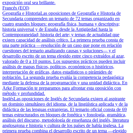
exposición oral sea brillante.
Francés (EOI)
Geografía e Historia
Las oposiciones de Geografía e Historia de
Secundaria comprenden un temario de 72 temas organizado en
cuatro grandes bloques: geografía física, humana y descriptiva;
historia universal y de España desde la Antigüedad hasta la
Contemporaneidad; historia del arte; y temas de actualidad que
exigen capacidad de análisis crítico. La primera prueba consta de
una parte práctica —resolución de un caso que pone en relación
cuestiones del temario analizando causas y soluciones— y el
desarrollo escrito de un tema elegido entre cinco extraídos al azar,
valorado de 0 a 10 puntos. Los supuestos prácticos pueden incluir
análisis de mapas físicos, políticos, económicos o históricos,
interpretación de gráficas, datos estadísticos o pirámides de
población. La segunda prueba evalúa la competencia pedagógica
mediante la defensa de la programación y una unidad didáctica. En
Arke Formación te preparamos para afrontar esta oposición con
método y profundidad.
Inglés
Las oposiciones de Inglés de Secundaria exigen al aspirante
un dominio simultáneo del idioma, de la lingüística aplicada y de la
didáctica de las lenguas extranjeras. El temario oficial consta de 69
temas estructurados en bloques de fonética y fonología, gramática,
análisis del discurso, metodología de enseñanza del inglés, literatura
anglosajona e historia y cultura de los países de habla inglesa. La
primera prueba combina el desarrollo escrito de un tema —elegido