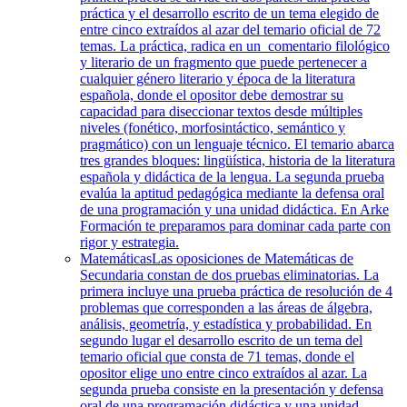
práctica y el desarrollo escrito de un tema elegido de
entre cinco extraídos al azar del temario oficial de 72
temas. La práctica, radica en un comentario filológico
y literario de un fragmento que puede pertenecer a
cualquier género literario y época de la literatura
española, donde el opositor debe demostrar su
capacidad para diseccionar textos desde múltiples
niveles (fonético, morfosintáctico, semántico y
pragmático) con un lenguaje técnico. El temario abarca
tres grandes bloques: lingüística, historia de la literatura
española y didáctica de la lengua. La segunda prueba
evalúa la aptitud pedagógica mediante la defensa oral
de una programación y una unidad didáctica. En Arke
Formación te preparamos para dominar cada parte con
rigor y estrategia.
Matemáticas
Las oposiciones de Matemáticas de
Secundaria constan de dos pruebas eliminatorias. La
primera incluye una prueba práctica de resolución de 4
problemas que corresponden a las áreas de álgebra,
análisis, geometría, y estadística y probabilidad. En
segundo lugar el desarrollo escrito de un tema del
temario oficial que consta de 71 temas, donde el
opositor elige uno entre cinco extraídos al azar. La
segunda prueba consiste en la presentación y defensa
oral de una programación didáctica y una unidad