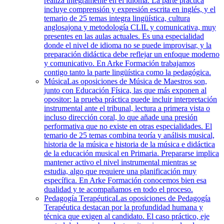
realiza íntegramente en el idioma. La parte práctica
incluye comprensión y expresión escrita en inglés, y el
temario de 25 temas integra lingüística, cultura
anglosajona y metodología CLIL y comunicativa, muy
presentes en las aulas actuales. Es una especialidad
donde el nivel de idioma no se puede improvisar, y la
preparación didáctica debe reflejar un enfoque moderno
y comunicativo. En Arke Formación trabajamos
contigo tanto la parte lingüística como la pedagógica.
Música
Las oposiciones de Música de Maestros son,
junto con Educación Física, las que más exponen al
opositor: la prueba práctica puede incluir interpretación
instrumental ante el tribunal, lectura a primera vista o
incluso dirección coral, lo que añade una presión
performativa que no existe en otras especialidades. El
temario de 25 temas combina teoría y análisis musical,
historia de la música e historia de la música e didáctica
de la educación musical en Primaria. Prepararse implica
mantener activo el nivel instrumental mientras se
estudia, algo que requiere una planificación muy
específica. En Arke Formación conocemos bien esa
dualidad y te acompañamos en todo el proceso.
Pedagogía Terapéutica
Las oposiciones de Pedagogía
Terapéutica destacan por la profundidad humana y
técnica que exigen al candidato. El caso práctico, eje