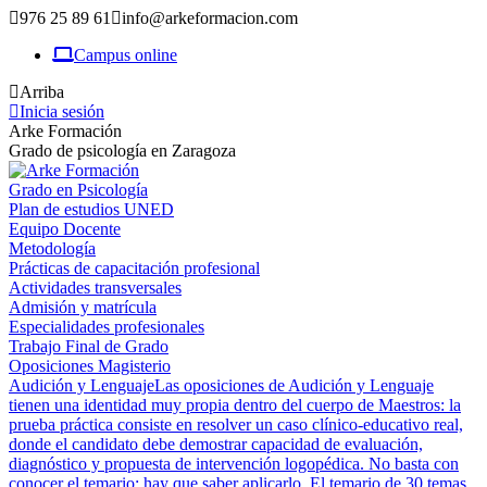
976 25 89 61
info@arkeformacion.com
Campus online
Arriba
Inicia sesión
Arke Formación
Grado de psicología en Zaragoza
Grado en Psicología
Plan de estudios UNED
Equipo Docente
Metodología
Prácticas de capacitación profesional
Actividades transversales
Admisión y matrícula
Especialidades profesionales
Trabajo Final de Grado
Oposiciones Magisterio
Audición y Lenguaje
Las oposiciones de Audición y Lenguaje
tienen una identidad muy propia dentro del cuerpo de Maestros: la
prueba práctica consiste en resolver un caso clínico-educativo real,
donde el candidato debe demostrar capacidad de evaluación,
diagnóstico y propuesta de intervención logopédica. No basta con
conocer el temario; hay que saber aplicarlo. El temario de 30 temas