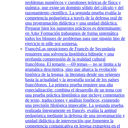
problemas numéricos y cuestiones teóricas de física y
química, que exige un dominio sólido del cálculo y del
razonamiento científico. La segunda prueba evalúa la
competencia pedagógica a través de la defensa oral de
una programación didáctica y una unidad didáctica.
Preparar bien los supuestos prácticos es determinante:
en Arke Formación trabajamos de forma sistemática
todos los bloques de problemas para que ningún tipo de
ejercicio te pille por sorpresa.
Francés
Las oposiciones de Francés de Secundaria
requieren una solvencia lingüística bilingüe y una
profunda comprensión de la realidad cultural
francófona. El temario —69 temas— no se limita a la
gramática descriptiva, sino que abarca la evolución
histórica de la lengua, la literatura desde sus orígenes
hasta la actualidad y la geografía social de los países
francófonos. La primera prueba requiere una alta
especialización: combina el desarrollo de un tema con
una prueba práctica lingüística que incluye comentarios
de texto, traducciones y análisis fonéticos, exigiendo
una precisión filológica impecable. La segunda prueba,
realizada íntegramente en francés, evalúa la aptitud
pedagógica mediante la defensa de una programación y
unidad didáctica de intervención que fomenten la
competencia comunicativa en lengua extranjera en el