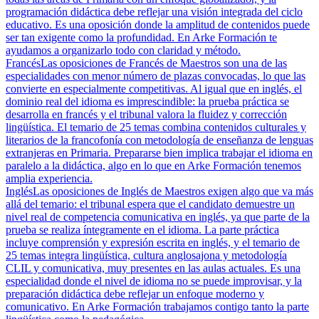
programación didáctica debe reflejar una visión integrada del ciclo
educativo. Es una oposición donde la amplitud de contenidos puede
ser tan exigente como la profundidad. En Arke Formación te
ayudamos a organizarlo todo con claridad y método.
Francés
Las oposiciones de Francés de Maestros son una de las
especialidades con menor número de plazas convocadas, lo que las
convierte en especialmente competitivas. Al igual que en inglés, el
dominio real del idioma es imprescindible: la prueba práctica se
desarrolla en francés y el tribunal valora la fluidez y corrección
lingüística. El temario de 25 temas combina contenidos culturales y
literarios de la francofonía con metodología de enseñanza de lenguas
extranjeras en Primaria. Prepararse bien implica trabajar el idioma en
paralelo a la didáctica, algo en lo que en Arke Formación tenemos
amplia experiencia.
Inglés
Las oposiciones de Inglés de Maestros exigen algo que va más
allá del temario: el tribunal espera que el candidato demuestre un
nivel real de competencia comunicativa en inglés, ya que parte de la
prueba se realiza íntegramente en el idioma. La parte práctica
incluye comprensión y expresión escrita en inglés, y el temario de
25 temas integra lingüística, cultura anglosajona y metodología
CLIL y comunicativa, muy presentes en las aulas actuales. Es una
especialidad donde el nivel de idioma no se puede improvisar, y la
preparación didáctica debe reflejar un enfoque moderno y
comunicativo. En Arke Formación trabajamos contigo tanto la parte