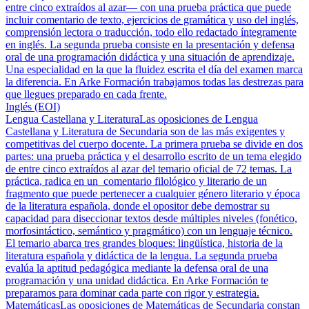
entre cinco extraídos al azar— con una prueba práctica que puede
incluir comentario de texto, ejercicios de gramática y uso del inglés,
comprensión lectora o traducción, todo ello redactado íntegramente
en inglés. La segunda prueba consiste en la presentación y defensa
oral de una programación didáctica y una situación de aprendizaje.
Una especialidad en la que la fluidez escrita el día del examen marca
la diferencia. En Arke Formación trabajamos todas las destrezas para
que llegues preparado en cada frente.
Inglés (EOI)
Lengua Castellana y Literatura
Las oposiciones de Lengua
Castellana y Literatura de Secundaria son de las más exigentes y
competitivas del cuerpo docente. La primera prueba se divide en dos
partes: una prueba práctica y el desarrollo escrito de un tema elegido
de entre cinco extraídos al azar del temario oficial de 72 temas. La
práctica, radica en un comentario filológico y literario de un
fragmento que puede pertenecer a cualquier género literario y época
de la literatura española, donde el opositor debe demostrar su
capacidad para diseccionar textos desde múltiples niveles (fonético,
morfosintáctico, semántico y pragmático) con un lenguaje técnico.
El temario abarca tres grandes bloques: lingüística, historia de la
literatura española y didáctica de la lengua. La segunda prueba
evalúa la aptitud pedagógica mediante la defensa oral de una
programación y una unidad didáctica. En Arke Formación te
preparamos para dominar cada parte con rigor y estrategia.
Matemáticas
Las oposiciones de Matemáticas de Secundaria constan