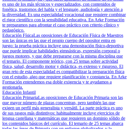
es uno de los más técnicos y especializados, con contenidos de
fonética, trastornos del habla y el lenguaje, audiología y atención a
la diversidad. Es una especialidad vocacional que requiere combinar
el rigor científico con la sensibilidad educativa. En Arke Formación
te preparamos para afrontar el caso práctico con criterio clínico y
pedagógico.
Educación Física
Las oposiciones de Educación Física de Maestros
son las únicas en las que el propio cuerpo del opositor entra en
juego: la prueba práctica incluye una demostración físico-deportiva
que puede implicar habilidades gimnásticas, expresión corporal o
juegos motores, y que debe prepararse con la misma disciplina que
el temario. El componente teórico, con 25 temas sobre actividad
física, salud, desarrollo motor y didáctica, es extenso y riguroso. El
gran reto de esta especialidad es compatibilizar la preparación física
con el estudio, algo que requiere planificación y constancia. En Arke
Formación entendemos esa doble exigencia y te ayudamos a
gestionarla.
Educación Infantil
Educación Primaria
Las oposiciones de Educación Primaria son las
que mayor número de plazas concentran, pero también las que
exigen un perfil más generalista y versátil. La parte práctica es uno
de sus rasgos más distintivos: habitualmente incluye ejercicios de
lengua castellana y matemáticas que requieren un dominio sólido de
los contenidos básicos del currículo. El temario de 25 temas abarca
todas las áreas de Primaria con un enfoque globalizador, y la