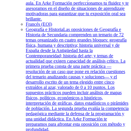
aula. En Arke Formación perfeccionamos tu fluidez y te
asesoramos en el diseño de situaciones de aprendizaje
motivadoras para garantizar que tu exposición oral sea
brillante.
Francés (EOI)
Geografía e Historia
Las oposiciones de Geografía e
Historia de Secundaria comprenden un temario de 72
temas organizado en cuatro grandes bloques: geografía
física, humana y descriptiva; historia universal y de
España desde la Antigüedad hasta la
Contemporaneidad; historia del arte; y temas de
actualidad que exigen capacidad de análisis crítico. La
primera prueba consta de una parte práctica —
resolución de un caso que pone en relación cuestiones
del temario analizando causas y soluciones— y el
desarrollo escrito de un tema elegido entre cinco
extraídos al azar, valorado de 0 a 10 puntos. Los
supuestos prácticos pueden incluir análisis de mapas
físicos, políticos, económicos o históricos,
interpretación de gráficas, datos estadísticos o pirámides
de población. La segunda prueba evalúa la competencia
pedagógica mediante la defensa de la programación y
una unidad didáctica. En Arke Formación te
preparamos para afrontar esta oposición con método y
profundidad.