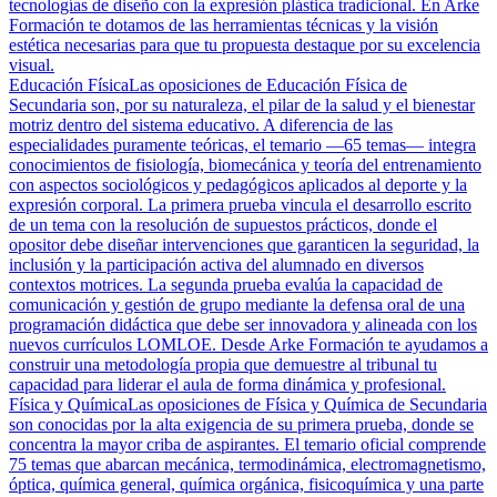
tecnologías de diseño con la expresión plástica tradicional. En Arke
Formación te dotamos de las herramientas técnicas y la visión
estética necesarias para que tu propuesta destaque por su excelencia
visual.
Educación Física
Las oposiciones de Educación Física de
Secundaria son, por su naturaleza, el pilar de la salud y el bienestar
motriz dentro del sistema educativo. A diferencia de las
especialidades puramente teóricas, el temario —65 temas— integra
conocimientos de fisiología, biomecánica y teoría del entrenamiento
con aspectos sociológicos y pedagógicos aplicados al deporte y la
expresión corporal. La primera prueba vincula el desarrollo escrito
de un tema con la resolución de supuestos prácticos, donde el
opositor debe diseñar intervenciones que garanticen la seguridad, la
inclusión y la participación activa del alumnado en diversos
contextos motrices. La segunda prueba evalúa la capacidad de
comunicación y gestión de grupo mediante la defensa oral de una
programación didáctica que debe ser innovadora y alineada con los
nuevos currículos LOMLOE. Desde Arke Formación te ayudamos a
construir una metodología propia que demuestre al tribunal tu
capacidad para liderar el aula de forma dinámica y profesional.
Física y Química
Las oposiciones de Física y Química de Secundaria
son conocidas por la alta exigencia de su primera prueba, donde se
concentra la mayor criba de aspirantes. El temario oficial comprende
75 temas que abarcan mecánica, termodinámica, electromagnetismo,
óptica, química general, química orgánica, fisicoquímica y una parte