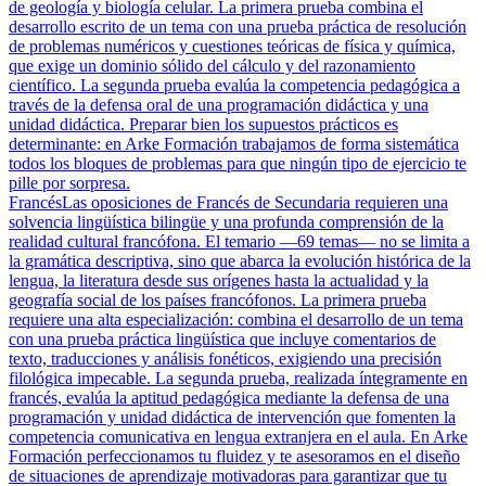
de geología y biología celular. La primera prueba combina el
desarrollo escrito de un tema con una prueba práctica de resolución
de problemas numéricos y cuestiones teóricas de física y química,
que exige un dominio sólido del cálculo y del razonamiento
científico. La segunda prueba evalúa la competencia pedagógica a
través de la defensa oral de una programación didáctica y una
unidad didáctica. Preparar bien los supuestos prácticos es
determinante: en Arke Formación trabajamos de forma sistemática
todos los bloques de problemas para que ningún tipo de ejercicio te
pille por sorpresa.
Francés
Las oposiciones de Francés de Secundaria requieren una
solvencia lingüística bilingüe y una profunda comprensión de la
realidad cultural francófona. El temario —69 temas— no se limita a
la gramática descriptiva, sino que abarca la evolución histórica de la
lengua, la literatura desde sus orígenes hasta la actualidad y la
geografía social de los países francófonos. La primera prueba
requiere una alta especialización: combina el desarrollo de un tema
con una prueba práctica lingüística que incluye comentarios de
texto, traducciones y análisis fonéticos, exigiendo una precisión
filológica impecable. La segunda prueba, realizada íntegramente en
francés, evalúa la aptitud pedagógica mediante la defensa de una
programación y unidad didáctica de intervención que fomenten la
competencia comunicativa en lengua extranjera en el aula. En Arke
Formación perfeccionamos tu fluidez y te asesoramos en el diseño
de situaciones de aprendizaje motivadoras para garantizar que tu