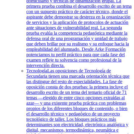
domiciliario y técnicas de dinamización grupal. La
primera prueba combina el desarrollo escrito de un tema
con un supuesto práctico de carácter técnico, donde el
aspirante debe demostrar su destreza en la organización
de servicios y la aplicación de protocolos de actuación
ante situaciones de vulnerabilidad real. La segunda
prueba evalúa la competencia pedagógica mediante la
defensa oral de una programación y unidad de trabajo
que deben brillar por su realismo y su enfoque hacia la
empleabilidad del alumnado. Desde Arke Formación
potenciamos tu perfil práctico para que cada fase del
examen refleje tu solvencia como profesional de la
intervención directa.
Tecnología
Las oposiciones de Tecnología de
Secundaria tienen una marcada orientación técnica que
las distingue del resto de especialidades. La fase de
oposición consta de dos pruebas: la primera incluye el
desarrollo escrito de un tema del temario oficial de 71
temas —elegido de entre cinco opciones extraídas al
azar— y una exigente prueba práctica con problemas
propios de los diferentes bloques de contenido, o bien
el desarrollo técnico y pedagógico de un proyecto
tecnológico de taller. Los bloques prácticos más
determinantes son electricidad, electrónica analógica y
digital, mecanismos, termodinámica, neumática e