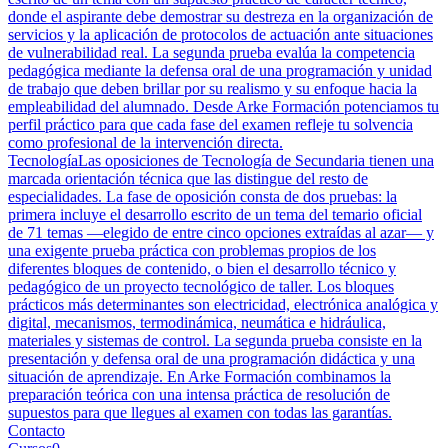
donde el aspirante debe demostrar su destreza en la organización de
servicios y la aplicación de protocolos de actuación ante situaciones
de vulnerabilidad real. La segunda prueba evalúa la competencia
pedagógica mediante la defensa oral de una programación y unidad
de trabajo que deben brillar por su realismo y su enfoque hacia la
empleabilidad del alumnado. Desde Arke Formación potenciamos tu
perfil práctico para que cada fase del examen refleje tu solvencia
como profesional de la intervención directa.
Tecnología
Las oposiciones de Tecnología de Secundaria tienen una
marcada orientación técnica que las distingue del resto de
especialidades. La fase de oposición consta de dos pruebas: la
primera incluye el desarrollo escrito de un tema del temario oficial
de 71 temas —elegido de entre cinco opciones extraídas al azar— y
una exigente prueba práctica con problemas propios de los
diferentes bloques de contenido, o bien el desarrollo técnico y
pedagógico de un proyecto tecnológico de taller. Los bloques
prácticos más determinantes son electricidad, electrónica analógica y
digital, mecanismos, termodinámica, neumática e hidráulica,
materiales y sistemas de control. La segunda prueba consiste en la
presentación y defensa oral de una programación didáctica y una
situación de aprendizaje. En Arke Formación combinamos la
preparación teórica con una intensa práctica de resolución de
supuestos para que llegues al examen con todas las garantías.
Contacto