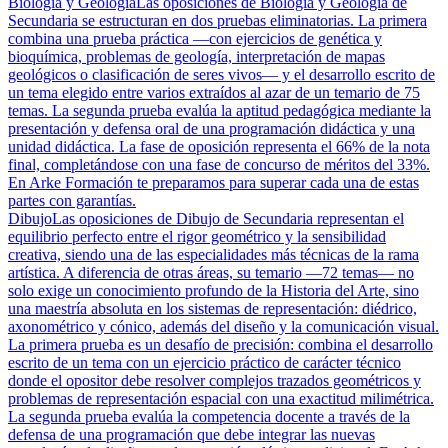
Biología y Geología
Las oposiciones de Biología y Geología de
Secundaria se estructuran en dos pruebas eliminatorias. La primera
combina una prueba práctica —con ejercicios de genética y
bioquímica, problemas de geología, interpretación de mapas
geológicos o clasificación de seres vivos— y el desarrollo escrito de
un tema elegido entre varios extraídos al azar de un temario de 75
temas. La segunda prueba evalúa la aptitud pedagógica mediante la
presentación y defensa oral de una programación didáctica y una
unidad didáctica. La fase de oposición representa el 66% de la nota
final, completándose con una fase de concurso de méritos del 33%.
En Arke Formación te preparamos para superar cada una de estas
partes con garantías.
Dibujo
Las oposiciones de Dibujo de Secundaria representan el
equilibrio perfecto entre el rigor geométrico y la sensibilidad
creativa, siendo una de las especialidades más técnicas de la rama
artística. A diferencia de otras áreas, su temario —72 temas— no
solo exige un conocimiento profundo de la Historia del Arte, sino
una maestría absoluta en los sistemas de representación: diédrico,
axonométrico y cónico, además del diseño y la comunicación visual.
La primera prueba es un desafío de precisión: combina el desarrollo
escrito de un tema con un ejercicio práctico de carácter técnico
donde el opositor debe resolver complejos trazados geométricos y
problemas de representación espacial con una exactitud milimétrica.
La segunda prueba evalúa la competencia docente a través de la
defensa de una programación que debe integrar las nuevas