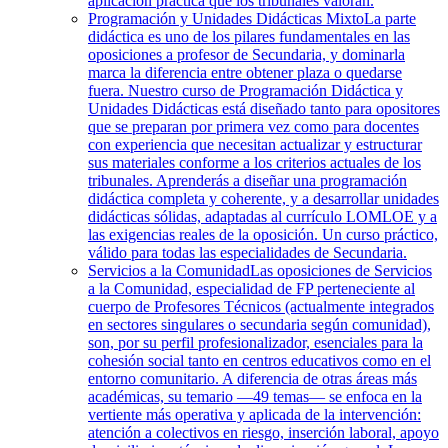
aplicación práctica que los tribunales valoran.
Programación y Unidades Didácticas Mixto
La parte
didáctica es uno de los pilares fundamentales en las
oposiciones a profesor de Secundaria, y dominarla
marca la diferencia entre obtener plaza o quedarse
fuera. Nuestro curso de Programación Didáctica y
Unidades Didácticas está diseñado tanto para opositores
que se preparan por primera vez como para docentes
con experiencia que necesitan actualizar y estructurar
sus materiales conforme a los criterios actuales de los
tribunales. Aprenderás a diseñar una programación
didáctica completa y coherente, y a desarrollar unidades
didácticas sólidas, adaptadas al currículo LOMLOE y a
las exigencias reales de la oposición. Un curso práctico,
válido para todas las especialidades de Secundaria.
Servicios a la Comunidad
Las oposiciones de Servicios
a la Comunidad, especialidad de FP perteneciente al
cuerpo de Profesores Técnicos (actualmente integrados
en sectores singulares o secundaria según comunidad),
son, por su perfil profesionalizador, esenciales para la
cohesión social tanto en centros educativos como en el
entorno comunitario. A diferencia de otras áreas más
académicas, su temario —49 temas— se enfoca en la
vertiente más operativa y aplicada de la intervención:
atención a colectivos en riesgo, inserción laboral, apoyo