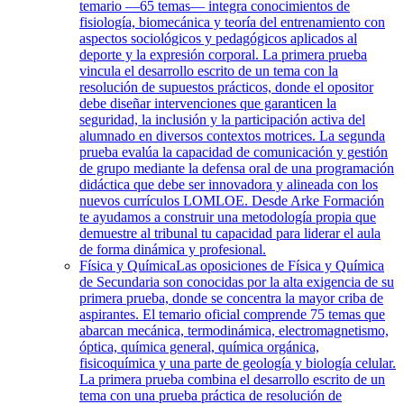
temario —65 temas— integra conocimientos de
fisiología, biomecánica y teoría del entrenamiento con
aspectos sociológicos y pedagógicos aplicados al
deporte y la expresión corporal. La primera prueba
vincula el desarrollo escrito de un tema con la
resolución de supuestos prácticos, donde el opositor
debe diseñar intervenciones que garanticen la
seguridad, la inclusión y la participación activa del
alumnado en diversos contextos motrices. La segunda
prueba evalúa la capacidad de comunicación y gestión
de grupo mediante la defensa oral de una programación
didáctica que debe ser innovadora y alineada con los
nuevos currículos LOMLOE. Desde Arke Formación
te ayudamos a construir una metodología propia que
demuestre al tribunal tu capacidad para liderar el aula
de forma dinámica y profesional.
Física y Química
Las oposiciones de Física y Química
de Secundaria son conocidas por la alta exigencia de su
primera prueba, donde se concentra la mayor criba de
aspirantes. El temario oficial comprende 75 temas que
abarcan mecánica, termodinámica, electromagnetismo,
óptica, química general, química orgánica,
fisicoquímica y una parte de geología y biología celular.
La primera prueba combina el desarrollo escrito de un
tema con una prueba práctica de resolución de