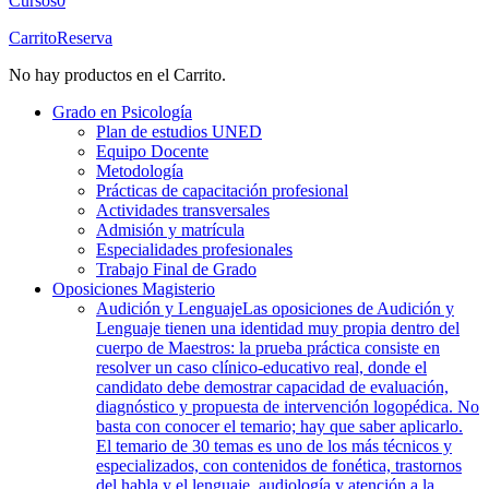
Cursos
0
Carrito
Reserva
No hay productos en el Carrito.
Grado en Psicología
Plan de estudios UNED
Equipo Docente
Metodología
Prácticas de capacitación profesional
Actividades transversales
Admisión y matrícula
Especialidades profesionales
Trabajo Final de Grado
Oposiciones Magisterio
Audición y Lenguaje
Las oposiciones de Audición y
Lenguaje tienen una identidad muy propia dentro del
cuerpo de Maestros: la prueba práctica consiste en
resolver un caso clínico-educativo real, donde el
candidato debe demostrar capacidad de evaluación,
diagnóstico y propuesta de intervención logopédica. No
basta con conocer el temario; hay que saber aplicarlo.
El temario de 30 temas es uno de los más técnicos y
especializados, con contenidos de fonética, trastornos
del habla y el lenguaje, audiología y atención a la