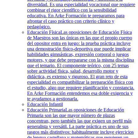
diversidad. Es una especialidad vocacional que requiere
combinar el rigor científico con la sensibilidad
educativa. En Arke Formación te preparamos para
afrontar el caso práctico con criterio clínico y
pedagógico.
Educación Física
Las oposiciones de Educación Física
de Maestros son las únicas en las que el propio cuerpo
del opositor entra en juego: la prueba práctica incluye
una demostración físico-deportiva que puede implicar
habilidades gimnásticas, expresión corporal o juegos
motores, y que debe prepararse con la misma disciplina
que el temario. El componente teórico, con 25 temas
sobre actividad física, salud, desarrollo motor y
didáctica, es extenso y riguroso. El gran reto de esta
especialidad es compatibilizar la preparación física con
el estudio, algo que requiere planificación y constancia.
En Arke Formación entendemos esa doble exigencia y
te ayudamos a gestionarla.
Educación Infantil
Educación Primaria
Las oposiciones de Educación
Primaria son las que mayor número de plazas
concentran, pero también las que exigen un perfil más
generalista y versátil. La parte práctica es uno de sus
rasgos más distintivos: habitualmente incluye ejercicios
de lengua castellana y matemáticas que requieren un