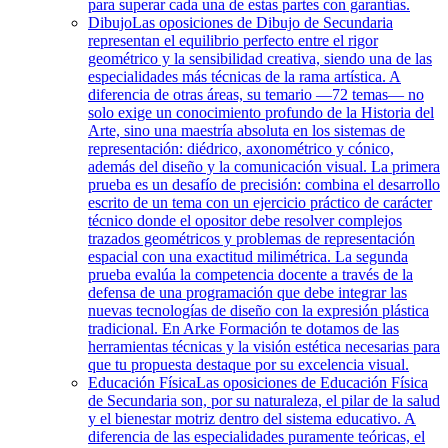
para superar cada una de estas partes con garantías.
Dibujo
Las oposiciones de Dibujo de Secundaria
representan el equilibrio perfecto entre el rigor
geométrico y la sensibilidad creativa, siendo una de las
especialidades más técnicas de la rama artística. A
diferencia de otras áreas, su temario —72 temas— no
solo exige un conocimiento profundo de la Historia del
Arte, sino una maestría absoluta en los sistemas de
representación: diédrico, axonométrico y cónico,
además del diseño y la comunicación visual. La primera
prueba es un desafío de precisión: combina el desarrollo
escrito de un tema con un ejercicio práctico de carácter
técnico donde el opositor debe resolver complejos
trazados geométricos y problemas de representación
espacial con una exactitud milimétrica. La segunda
prueba evalúa la competencia docente a través de la
defensa de una programación que debe integrar las
nuevas tecnologías de diseño con la expresión plástica
tradicional. En Arke Formación te dotamos de las
herramientas técnicas y la visión estética necesarias para
que tu propuesta destaque por su excelencia visual.
Educación Física
Las oposiciones de Educación Física
de Secundaria son, por su naturaleza, el pilar de la salud
y el bienestar motriz dentro del sistema educativo. A
diferencia de las especialidades puramente teóricas, el