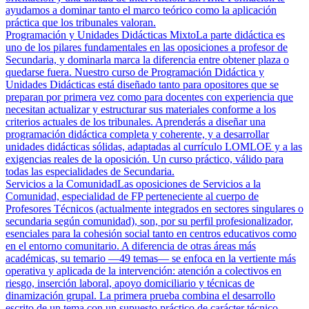
ayudamos a dominar tanto el marco teórico como la aplicación
práctica que los tribunales valoran.
Programación y Unidades Didácticas Mixto
La parte didáctica es
uno de los pilares fundamentales en las oposiciones a profesor de
Secundaria, y dominarla marca la diferencia entre obtener plaza o
quedarse fuera. Nuestro curso de Programación Didáctica y
Unidades Didácticas está diseñado tanto para opositores que se
preparan por primera vez como para docentes con experiencia que
necesitan actualizar y estructurar sus materiales conforme a los
criterios actuales de los tribunales. Aprenderás a diseñar una
programación didáctica completa y coherente, y a desarrollar
unidades didácticas sólidas, adaptadas al currículo LOMLOE y a las
exigencias reales de la oposición. Un curso práctico, válido para
todas las especialidades de Secundaria.
Servicios a la Comunidad
Las oposiciones de Servicios a la
Comunidad, especialidad de FP perteneciente al cuerpo de
Profesores Técnicos (actualmente integrados en sectores singulares o
secundaria según comunidad), son, por su perfil profesionalizador,
esenciales para la cohesión social tanto en centros educativos como
en el entorno comunitario. A diferencia de otras áreas más
académicas, su temario —49 temas— se enfoca en la vertiente más
operativa y aplicada de la intervención: atención a colectivos en
riesgo, inserción laboral, apoyo domiciliario y técnicas de
dinamización grupal. La primera prueba combina el desarrollo
escrito de un tema con un supuesto práctico de carácter técnico,