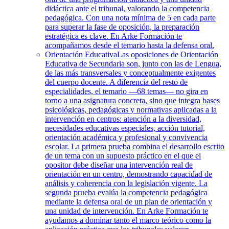
didáctica ante el tribunal, valorando la competencia
pedagógica. Con una nota mínima de 5 en cada parte
para superar la fase de oposición, la preparación
estratégica es clave. En Arke Formación te
acompañamos desde el temario hasta la defensa oral.
Orientación Educativa
Las oposiciones de Orientación
Educativa de Secundaria son, junto con las de Lengua,
de las más transversales y conceptualmente exigentes
del cuerpo docente. A diferencia del resto de
especialidades, el temario —68 temas— no gira en
torno a una asignatura concreta, sino que integra bases
psicológicas, pedagógicas y normativas aplicadas a la
intervención en centros: atención a la diversidad,
necesidades educativas especiales, acción tutorial,
orientación académica y profesional y convivencia
escolar. La primera prueba combina el desarrollo escrito
de un tema con un supuesto práctico en el que el
opositor debe diseñar una intervención real de
orientación en un centro, demostrando capacidad de
análisis y coherencia con la legislación vigente. La
segunda prueba evalúa la competencia pedagógica
mediante la defensa oral de un plan de orientación y
una unidad de intervención. En Arke Formación te
ayudamos a dominar tanto el marco teórico como la