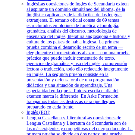
Inglés
Las oposiciones de Inglés de Secundaria exigen
al aspirante un dominio simultáneo del idioma, de la
lingüística aplicada y de la didáctica de las lenguas
extranjeras. El temario oficial consta de 69 temas
estructurados en bloques de fonética y fonología,
gramática, análisis del discurso, metodología de
enseñanza del inglés, literatura anglosajona e historia y
cultura de los países de habla inglesa. La primera
prueba combina el desarrollo escrito de un tema —
elegido entre cinco extraídos al azar— con una prueba
práctica que puede incluir comentario de texto,
ejercicios de gramática y uso del inglés, comprensión
lectora o traducción, todo ello redactado íntegramente
en inglés. La segunda prueba consiste en la
presentación y defensa oral de una programación
didáctica y una situación de aprendizaje. Una
especialidad en la que la fluidez escrita el día del
examen marca la diferencia. En Arke Formación
trabajamos todas las destrezas para que llegues
preparado en cada frente.
Inglés (EOI)
Lengua Castellana y Literatura
Las oposiciones de
Lengua Castellana y Literatura de Secundaria son de
las más exigentes y competitivas del cuerpo docente. La
primera prueba se divide en dos partes: una prueba