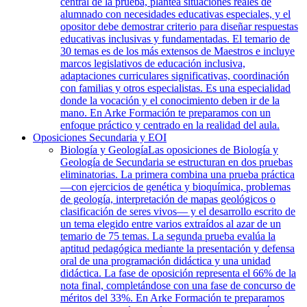
central de la prueba, plantea situaciones reales de
alumnado con necesidades educativas especiales, y el
opositor debe demostrar criterio para diseñar respuestas
educativas inclusivas y fundamentadas. El temario de
30 temas es de los más extensos de Maestros e incluye
marcos legislativos de educación inclusiva,
adaptaciones curriculares significativas, coordinación
con familias y otros especialistas. Es una especialidad
donde la vocación y el conocimiento deben ir de la
mano. En Arke Formación te preparamos con un
enfoque práctico y centrado en la realidad del aula.
Oposiciones Secundaria y EOI
Biología y Geología
Las oposiciones de Biología y
Geología de Secundaria se estructuran en dos pruebas
eliminatorias. La primera combina una prueba práctica
—con ejercicios de genética y bioquímica, problemas
de geología, interpretación de mapas geológicos o
clasificación de seres vivos— y el desarrollo escrito de
un tema elegido entre varios extraídos al azar de un
temario de 75 temas. La segunda prueba evalúa la
aptitud pedagógica mediante la presentación y defensa
oral de una programación didáctica y una unidad
didáctica. La fase de oposición representa el 66% de la
nota final, completándose con una fase de concurso de
méritos del 33%. En Arke Formación te preparamos