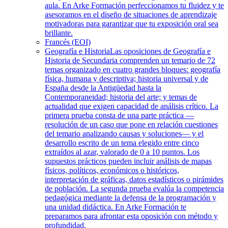
aula. En Arke Formación perfeccionamos tu fluidez y te
asesoramos en el diseño de situaciones de aprendizaje
motivadoras para garantizar que tu exposición oral sea
brillante.
Francés (EOI)
Geografía e Historia
Las oposiciones de Geografía e
Historia de Secundaria comprenden un temario de 72
temas organizado en cuatro grandes bloques: geografía
física, humana y descriptiva; historia universal y de
España desde la Antigüedad hasta la
Contemporaneidad; historia del arte; y temas de
actualidad que exigen capacidad de análisis crítico. La
primera prueba consta de una parte práctica —
resolución de un caso que pone en relación cuestiones
del temario analizando causas y soluciones— y el
desarrollo escrito de un tema elegido entre cinco
extraídos al azar, valorado de 0 a 10 puntos. Los
supuestos prácticos pueden incluir análisis de mapas
físicos, políticos, económicos o históricos,
interpretación de gráficas, datos estadísticos o pirámides
de población. La segunda prueba evalúa la competencia
pedagógica mediante la defensa de la programación y
una unidad didáctica. En Arke Formación te
preparamos para afrontar esta oposición con método y
profundidad.