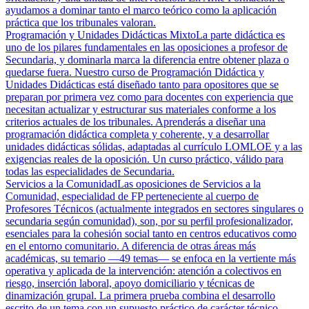
ayudamos a dominar tanto el marco teórico como la aplicación
práctica que los tribunales valoran.
Programación y Unidades Didácticas Mixto
La parte didáctica es
uno de los pilares fundamentales en las oposiciones a profesor de
Secundaria, y dominarla marca la diferencia entre obtener plaza o
quedarse fuera. Nuestro curso de Programación Didáctica y
Unidades Didácticas está diseñado tanto para opositores que se
preparan por primera vez como para docentes con experiencia que
necesitan actualizar y estructurar sus materiales conforme a los
criterios actuales de los tribunales. Aprenderás a diseñar una
programación didáctica completa y coherente, y a desarrollar
unidades didácticas sólidas, adaptadas al currículo LOMLOE y a las
exigencias reales de la oposición. Un curso práctico, válido para
todas las especialidades de Secundaria.
Servicios a la Comunidad
Las oposiciones de Servicios a la
Comunidad, especialidad de FP perteneciente al cuerpo de
Profesores Técnicos (actualmente integrados en sectores singulares o
secundaria según comunidad), son, por su perfil profesionalizador,
esenciales para la cohesión social tanto en centros educativos como
en el entorno comunitario. A diferencia de otras áreas más
académicas, su temario —49 temas— se enfoca en la vertiente más
operativa y aplicada de la intervención: atención a colectivos en
riesgo, inserción laboral, apoyo domiciliario y técnicas de
dinamización grupal. La primera prueba combina el desarrollo
escrito de un tema con un supuesto práctico de carácter técnico,