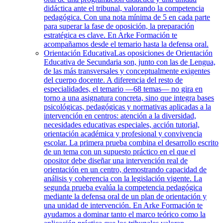
didáctica ante el tribunal, valorando la competencia
pedagógica. Con una nota mínima de 5 en cada parte
para superar la fase de oposición, la preparación
estratégica es clave. En Arke Formación te
acompañamos desde el temario hasta la defensa oral.
Orientación Educativa
Las oposiciones de Orientación
Educativa de Secundaria son, junto con las de Lengua,
de las más transversales y conceptualmente exigentes
del cuerpo docente. A diferencia del resto de
especialidades, el temario —68 temas— no gira en
torno a una asignatura concreta, sino que integra bases
psicológicas, pedagógicas y normativas aplicadas a la
intervención en centros: atención a la diversidad,
necesidades educativas especiales, acción tutorial,
orientación académica y profesional y convivencia
escolar. La primera prueba combina el desarrollo escrito
de un tema con un supuesto práctico en el que el
opositor debe diseñar una intervención real de
orientación en un centro, demostrando capacidad de
análisis y coherencia con la legislación vigente. La
segunda prueba evalúa la competencia pedagógica
mediante la defensa oral de un plan de orientación y
una unidad de intervención. En Arke Formación te
ayudamos a dominar tanto el marco teórico como la