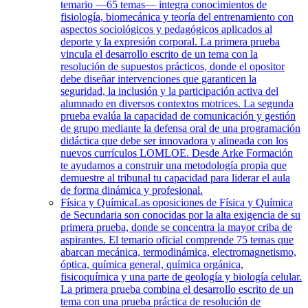
temario —65 temas— integra conocimientos de
fisiología, biomecánica y teoría del entrenamiento con
aspectos sociológicos y pedagógicos aplicados al
deporte y la expresión corporal. La primera prueba
vincula el desarrollo escrito de un tema con la
resolución de supuestos prácticos, donde el opositor
debe diseñar intervenciones que garanticen la
seguridad, la inclusión y la participación activa del
alumnado en diversos contextos motrices. La segunda
prueba evalúa la capacidad de comunicación y gestión
de grupo mediante la defensa oral de una programación
didáctica que debe ser innovadora y alineada con los
nuevos currículos LOMLOE. Desde Arke Formación
te ayudamos a construir una metodología propia que
demuestre al tribunal tu capacidad para liderar el aula
de forma dinámica y profesional.
Física y Química
Las oposiciones de Física y Química
de Secundaria son conocidas por la alta exigencia de su
primera prueba, donde se concentra la mayor criba de
aspirantes. El temario oficial comprende 75 temas que
abarcan mecánica, termodinámica, electromagnetismo,
óptica, química general, química orgánica,
fisicoquímica y una parte de geología y biología celular.
La primera prueba combina el desarrollo escrito de un
tema con una prueba práctica de resolución de