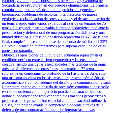
Biología y Geología
Las oposiciones de Biología y Geología de
Secundaria se estructuran en dos pruebas eliminatorias. La primera
combina una prueba práctica —con ejercicios de genética y
bioquímica, problemas de geología, interpretación de mapas
geológicos o clasificación de seres vivos— y el desarrollo escrito de
un tema elegido entre varios extraídos al azar de un temario de 75
temas. La segunda prueba evalúa la aptitud pedagógica mediante la
presentación y defensa oral de una programación didáctica y una
unidad didáctica. La fase de oposición representa el 66% de la nota
final, completándose con una fase de concurso de méritos del 33%.
En Arke Formación te preparamos para superar cada una de estas
partes con garantías.
Dibujo
Las oposiciones de Dibujo de Secundaria representan el
equilibrio perfecto entre el rigor geométrico y la sensibilidad
creativa, siendo una de las especialidades más técnicas de la rama
artística. A diferencia de otras áreas, su temario —72 temas— no
solo exige un conocimiento profundo de la Historia del Arte, sino
una maestría absoluta en los sistemas de representación: diédrico,
axonométrico y cónico, además del diseño y la comunicación visual.
La primera prueba es un desafío de precisión: combina el desarrollo
escrito de un tema con un ejercicio práctico de carácter técnico
donde el opositor debe resolver complejos trazados geométricos y
problemas de representación espacial con una exactitud milimétrica.
La segunda prueba evalúa la competencia docente a través de la
defensa de una programación que debe integrar las nuevas