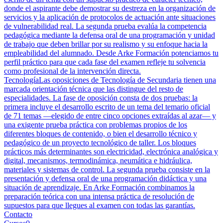
donde el aspirante debe demostrar su destreza en la organización de
servicios y la aplicación de protocolos de actuación ante situaciones
de vulnerabilidad real. La segunda prueba evalúa la competencia
pedagógica mediante la defensa oral de una programación y unidad
de trabajo que deben brillar por su realismo y su enfoque hacia la
empleabilidad del alumnado. Desde Arke Formación potenciamos tu
perfil práctico para que cada fase del examen refleje tu solvencia
como profesional de la intervención directa.
Tecnología
Las oposiciones de Tecnología de Secundaria tienen una
marcada orientación técnica que las distingue del resto de
especialidades. La fase de oposición consta de dos pruebas: la
primera incluye el desarrollo escrito de un tema del temario oficial
de 71 temas —elegido de entre cinco opciones extraídas al azar— y
una exigente prueba práctica con problemas propios de los
diferentes bloques de contenido, o bien el desarrollo técnico y
pedagógico de un proyecto tecnológico de taller. Los bloques
prácticos más determinantes son electricidad, electrónica analógica y
digital, mecanismos, termodinámica, neumática e hidráulica,
materiales y sistemas de control. La segunda prueba consiste en la
presentación y defensa oral de una programación didáctica y una
situación de aprendizaje. En Arke Formación combinamos la
preparación teórica con una intensa práctica de resolución de
supuestos para que llegues al examen con todas las garantías.
Contacto