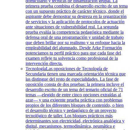
domiciliario y técnicas de dinamización grupal. La
primera prueba combina el desarrollo escrito de un tema
con un supuesto práctico de carácter técnico, donde el
aspirante debe demostrar su destreza en la organización
de servicios y la aplicación de protocolos de actuación
ante situaciones de vulnerabilidad real. La segunda
prueba evalúa la competencia pedagógica mediante la
defensa oral de una programación y unidad de trabajo
que deben brillar por su realismo y su enfoque hacia la
empleabilidad del alumnado. Desde Arke Formación
potenciamos tu perfil práctico para que cada fase del
examen refleje tu solvencia como profesional de la
intervención directa.
Tecnología
Las oposiciones de Tecnología de
Secundaria tienen una marcada orientación técnica que
las distingue del resto de especialidades. La fase de
oposición consta de dos pruebas: la primera incluye el
desarrollo escrito de un tema del temario oficial de 71
temas —elegido de entre cinco opciones extraídas al
azar— y una exigente prueba práctica con problemas
propios de los diferentes bloques de contenido, o bien
el desarrollo técnico y pedagógico de un proyecto
tecnológico de taller. Los bloques prácticos más
determinantes son electricidad, electrónica analógica y
digital, mecanismos, termodinámica, neumática e