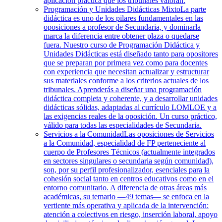
aplicación práctica que los tribunales valoran.
Programación y Unidades Didácticas Mixto
La parte
didáctica es uno de los pilares fundamentales en las
oposiciones a profesor de Secundaria, y dominarla
marca la diferencia entre obtener plaza o quedarse
fuera. Nuestro curso de Programación Didáctica y
Unidades Didácticas está diseñado tanto para opositores
que se preparan por primera vez como para docentes
con experiencia que necesitan actualizar y estructurar
sus materiales conforme a los criterios actuales de los
tribunales. Aprenderás a diseñar una programación
didáctica completa y coherente, y a desarrollar unidades
didácticas sólidas, adaptadas al currículo LOMLOE y a
las exigencias reales de la oposición. Un curso práctico,
válido para todas las especialidades de Secundaria.
Servicios a la Comunidad
Las oposiciones de Servicios
a la Comunidad, especialidad de FP perteneciente al
cuerpo de Profesores Técnicos (actualmente integrados
en sectores singulares o secundaria según comunidad),
son, por su perfil profesionalizador, esenciales para la
cohesión social tanto en centros educativos como en el
entorno comunitario. A diferencia de otras áreas más
académicas, su temario —49 temas— se enfoca en la
vertiente más operativa y aplicada de la intervención:
atención a colectivos en riesgo, inserción laboral, apoyo