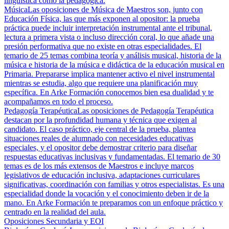
lingüística como la pedagógica.
Música
Las oposiciones de Música de Maestros son, junto con
Educación Física, las que más exponen al opositor: la prueba
práctica puede incluir interpretación instrumental ante el tribunal,
lectura a primera vista o incluso dirección coral, lo que añade una
presión performativa que no existe en otras especialidades. El
temario de 25 temas combina teoría y análisis musical, historia de la
música e historia de la música e didáctica de la educación musical en
Primaria. Prepararse implica mantener activo el nivel instrumental
mientras se estudia, algo que requiere una planificación muy
específica. En Arke Formación conocemos bien esa dualidad y te
acompañamos en todo el proceso.
Pedagogía Terapéutica
Las oposiciones de Pedagogía Terapéutica
destacan por la profundidad humana y técnica que exigen al
candidato. El caso práctico, eje central de la prueba, plantea
situaciones reales de alumnado con necesidades educativas
especiales, y el opositor debe demostrar criterio para diseñar
respuestas educativas inclusivas y fundamentadas. El temario de 30
temas es de los más extensos de Maestros e incluye marcos
legislativos de educación inclusiva, adaptaciones curriculares
significativas, coordinación con familias y otros especialistas. Es una
especialidad donde la vocación y el conocimiento deben ir de la
mano. En Arke Formación te preparamos con un enfoque práctico y
centrado en la realidad del aula.
Oposiciones Secundaria y EOI