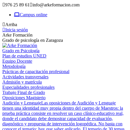
976 25 89 61
info@arkeformacion.com
Campus online
Arriba
Inicia sesión
Arke Formación
Grado de psicología en Zaragoza
Grado en Psicología
Plan de estudios UNED
Equipo Docente
Metodología
Prácticas de capacitación profesional
Actividades transversales
Admisión y matrícula
Especialidades profesionales
Trabajo Final de Grado
Oposiciones Magisterio
Audición y Lenguaje
Las oposiciones de Audición y Lenguaje
tienen una identidad muy propia dentro del cuerpo de Maestros: la
prueba práctica consiste en resolver un caso clínico-educativo real,
donde el candidato debe demostrar capacidad de evaluación,
diagnóstico y propuesta de intervención logopédica. No basta con
conocer el temario; hay que saber aplicarlo. El temario de 30 temas