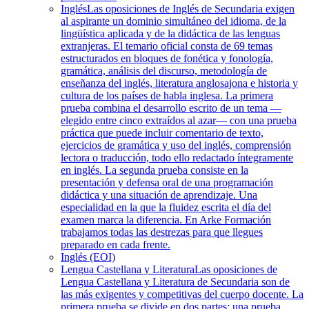
Inglés
Las oposiciones de Inglés de Secundaria exigen
al aspirante un dominio simultáneo del idioma, de la
lingüística aplicada y de la didáctica de las lenguas
extranjeras. El temario oficial consta de 69 temas
estructurados en bloques de fonética y fonología,
gramática, análisis del discurso, metodología de
enseñanza del inglés, literatura anglosajona e historia y
cultura de los países de habla inglesa. La primera
prueba combina el desarrollo escrito de un tema —
elegido entre cinco extraídos al azar— con una prueba
práctica que puede incluir comentario de texto,
ejercicios de gramática y uso del inglés, comprensión
lectora o traducción, todo ello redactado íntegramente
en inglés. La segunda prueba consiste en la
presentación y defensa oral de una programación
didáctica y una situación de aprendizaje. Una
especialidad en la que la fluidez escrita el día del
examen marca la diferencia. En Arke Formación
trabajamos todas las destrezas para que llegues
preparado en cada frente.
Inglés (EOI)
Lengua Castellana y Literatura
Las oposiciones de
Lengua Castellana y Literatura de Secundaria son de
las más exigentes y competitivas del cuerpo docente. La
primera prueba se divide en dos partes: una prueba