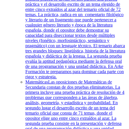
práctica y el desarrollo escrito de un tema elegido de
entre cinco extraídos al azar del temario oficial de 72
temas. La práctica, radica en un comentario filológico
y literario de un fragmento que puede pertenecer a
cualquier género literario y época de la literatura
española, donde el opositor debe demostrar su
capacidad para diseccionar textos desde múltiples
niveles (fonético, morfosintáctico, semántico y
pragmático) con un lenguaje técnico. El temario abarca
tres grandes bloques: lingüística, historia de la literatura
española y didáctica de la lengua. La segunda prueba
evalúa la aptitud pedagógica mediante la defensa oral
de una programación y una unidad didáctica. En Arke
Formación te preparamos para dominar cada parte con
rigor y estrategia.
Matemáticas
Las oposiciones de Matemáticas de
Secundaria constan de dos pruebas eliminatorias. La
primera incluye una prueba práctica de resolución de 4
problemas que corresponden a las áreas de álgebra,
análisis, geometría, y estadística y probabilidad. En
segundo lugar el desarrollo escrito de un tema del
temario oficial que consta de 71 temas, donde el
opositor elige uno entre cinco extraídos al azar. La
segunda prueba consiste en la presentación y defensa
oral de una programación didáctica y una unidad