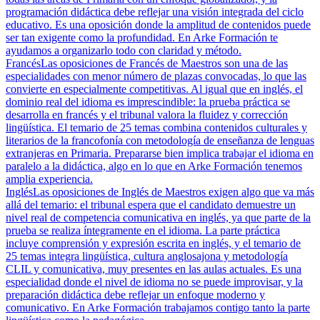
programación didáctica debe reflejar una visión integrada del ciclo
educativo. Es una oposición donde la amplitud de contenidos puede
ser tan exigente como la profundidad. En Arke Formación te
ayudamos a organizarlo todo con claridad y método.
Francés
Las oposiciones de Francés de Maestros son una de las
especialidades con menor número de plazas convocadas, lo que las
convierte en especialmente competitivas. Al igual que en inglés, el
dominio real del idioma es imprescindible: la prueba práctica se
desarrolla en francés y el tribunal valora la fluidez y corrección
lingüística. El temario de 25 temas combina contenidos culturales y
literarios de la francofonía con metodología de enseñanza de lenguas
extranjeras en Primaria. Prepararse bien implica trabajar el idioma en
paralelo a la didáctica, algo en lo que en Arke Formación tenemos
amplia experiencia.
Inglés
Las oposiciones de Inglés de Maestros exigen algo que va más
allá del temario: el tribunal espera que el candidato demuestre un
nivel real de competencia comunicativa en inglés, ya que parte de la
prueba se realiza íntegramente en el idioma. La parte práctica
incluye comprensión y expresión escrita en inglés, y el temario de
25 temas integra lingüística, cultura anglosajona y metodología
CLIL y comunicativa, muy presentes en las aulas actuales. Es una
especialidad donde el nivel de idioma no se puede improvisar, y la
preparación didáctica debe reflejar un enfoque moderno y
comunicativo. En Arke Formación trabajamos contigo tanto la parte