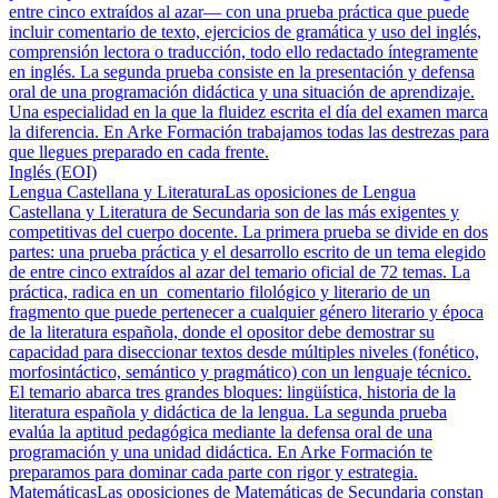
entre cinco extraídos al azar— con una prueba práctica que puede
incluir comentario de texto, ejercicios de gramática y uso del inglés,
comprensión lectora o traducción, todo ello redactado íntegramente
en inglés. La segunda prueba consiste en la presentación y defensa
oral de una programación didáctica y una situación de aprendizaje.
Una especialidad en la que la fluidez escrita el día del examen marca
la diferencia. En Arke Formación trabajamos todas las destrezas para
que llegues preparado en cada frente.
Inglés (EOI)
Lengua Castellana y Literatura
Las oposiciones de Lengua
Castellana y Literatura de Secundaria son de las más exigentes y
competitivas del cuerpo docente. La primera prueba se divide en dos
partes: una prueba práctica y el desarrollo escrito de un tema elegido
de entre cinco extraídos al azar del temario oficial de 72 temas. La
práctica, radica en un comentario filológico y literario de un
fragmento que puede pertenecer a cualquier género literario y época
de la literatura española, donde el opositor debe demostrar su
capacidad para diseccionar textos desde múltiples niveles (fonético,
morfosintáctico, semántico y pragmático) con un lenguaje técnico.
El temario abarca tres grandes bloques: lingüística, historia de la
literatura española y didáctica de la lengua. La segunda prueba
evalúa la aptitud pedagógica mediante la defensa oral de una
programación y una unidad didáctica. En Arke Formación te
preparamos para dominar cada parte con rigor y estrategia.
Matemáticas
Las oposiciones de Matemáticas de Secundaria constan