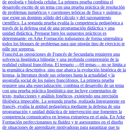
de geología y biología celular. La primera prueba combina el
desarrollo escrito de un tema con una prueba práctica de resolución
de problemas numéricos y cuestiones teóricas de física y química,
que exige un dominio sólido del cálculo y del razonamiento
científico. La segunda prueba evalúa la competencia pedagógica a
través de la defensa oral de una programación didáctica y una
unidad didáctica. Preparar bien los supuestos prácticos es
determinante: en Arke Formación trabajamos de forma sistemática
todos los bloques de problemas para que ningún tipo de ejercicio te
pille por sorpresa.
Francés
Las oposiciones de Francés de Secundaria requieren una
solvencia lingüística bilingüe y una profunda comprensión de la
realidad cultural francófona. El temario —69 temas— no se limita a
la gramática descriptiva, sino que abarca la evolución histórica de la
lengua, la literatura desde sus orígenes hasta la actualidad y la
geografía social de los países francófonos. La primera prueba
requiere una alta especialización: combina el desarrollo de un tema
con una prueba práctica lingüística que incluye comentarios de
texto, traducciones y análisis fonéticos, exigiendo una precisión
filológica impecable. La segunda prueba, realizada íntegramente en
francés, evalúa la aptitud pedagógica mediante la defensa de una
programación y unidad didáctica de intervención que fomenten la
competencia comunicativa en lengua extranjera en el aula. En Arke
Formación perfeccionamos tu fluidez y te asesoramos en el diseño
de situaciones de aprendizaje motivadoras para garantizar que tu