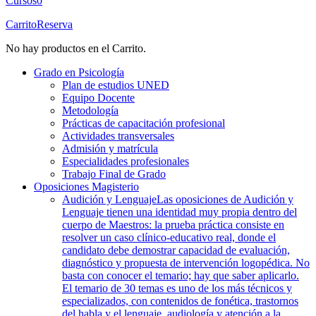
Cursos
0
Carrito
Reserva
No hay productos en el Carrito.
Grado en Psicología
Plan de estudios UNED
Equipo Docente
Metodología
Prácticas de capacitación profesional
Actividades transversales
Admisión y matrícula
Especialidades profesionales
Trabajo Final de Grado
Oposiciones Magisterio
Audición y Lenguaje
Las oposiciones de Audición y
Lenguaje tienen una identidad muy propia dentro del
cuerpo de Maestros: la prueba práctica consiste en
resolver un caso clínico-educativo real, donde el
candidato debe demostrar capacidad de evaluación,
diagnóstico y propuesta de intervención logopédica. No
basta con conocer el temario; hay que saber aplicarlo.
El temario de 30 temas es uno de los más técnicos y
especializados, con contenidos de fonética, trastornos
del habla y el lenguaje, audiología y atención a la