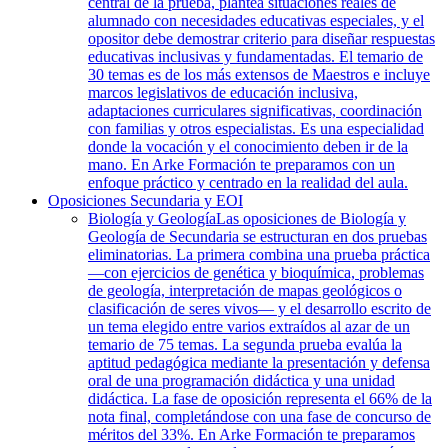
central de la prueba, plantea situaciones reales de
alumnado con necesidades educativas especiales, y el
opositor debe demostrar criterio para diseñar respuestas
educativas inclusivas y fundamentadas. El temario de
30 temas es de los más extensos de Maestros e incluye
marcos legislativos de educación inclusiva,
adaptaciones curriculares significativas, coordinación
con familias y otros especialistas. Es una especialidad
donde la vocación y el conocimiento deben ir de la
mano. En Arke Formación te preparamos con un
enfoque práctico y centrado en la realidad del aula.
Oposiciones Secundaria y EOI
Biología y Geología
Las oposiciones de Biología y
Geología de Secundaria se estructuran en dos pruebas
eliminatorias. La primera combina una prueba práctica
—con ejercicios de genética y bioquímica, problemas
de geología, interpretación de mapas geológicos o
clasificación de seres vivos— y el desarrollo escrito de
un tema elegido entre varios extraídos al azar de un
temario de 75 temas. La segunda prueba evalúa la
aptitud pedagógica mediante la presentación y defensa
oral de una programación didáctica y una unidad
didáctica. La fase de oposición representa el 66% de la
nota final, completándose con una fase de concurso de
méritos del 33%. En Arke Formación te preparamos