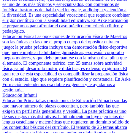
es uno de los más técnicos y especializados, con contenidos de
fonética, trastornos del habla y el lenguaje, audiología y atención a
la diversidad. Es una especialidad vocacional que requiere combinar
el rigor científico con la sensibilidad educativa. En Arke Formación
te preparamos para afrontar el caso práctico con criterio clínico y
pedagógico.
Educación Física
Las oposiciones de Educación Física de Maestros
son las únicas en las que el propio cuerpo del opositor entra en
juego: la prueba práctica incluye una demostración físico-deportiva
que puede implicar habilidades gimnásticas, expresión corporal o
juegos motores, y que debe prepararse con la misma disciplina que
el temario. El componente teórico, con 25 temas sobre actividad
física, salud, desarrollo motor y didáctica, es extenso y riguroso. El
gran reto de esta especialidad es compatibilizar la preparación física
con el estudio, algo que requiere planificación y constancia. En Arke
Formación entendemos esa doble exigencia y te ayudamos a
gestionarla.
Educación Infantil
Educación Primaria
Las oposiciones de Educación Primaria son las
que mayor número de plazas concentran, pero también las que
exigen un perfil más generalista y versátil. La parte práctica es uno
de sus rasgos más distintivos: habitualmente incluye ejercicios de
lengua castellana y matemáticas que requieren un dominio sólido de
los contenidos básicos del currículo. El temario de 25 temas abarca
todas las áreas de Primaria con un enfoque globalizador, y la