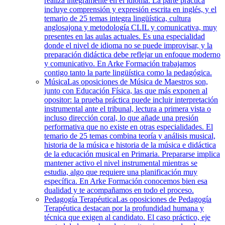
realiza íntegramente en el idioma. La parte práctica
incluye comprensión y expresión escrita en inglés, y el
temario de 25 temas integra lingüística, cultura
anglosajona y metodología CLIL y comunicativa, muy
presentes en las aulas actuales. Es una especialidad
donde el nivel de idioma no se puede improvisar, y la
preparación didáctica debe reflejar un enfoque moderno
y comunicativo. En Arke Formación trabajamos
contigo tanto la parte lingüística como la pedagógica.
Música
Las oposiciones de Música de Maestros son,
junto con Educación Física, las que más exponen al
opositor: la prueba práctica puede incluir interpretación
instrumental ante el tribunal, lectura a primera vista o
incluso dirección coral, lo que añade una presión
performativa que no existe en otras especialidades. El
temario de 25 temas combina teoría y análisis musical,
historia de la música e historia de la música e didáctica
de la educación musical en Primaria. Prepararse implica
mantener activo el nivel instrumental mientras se
estudia, algo que requiere una planificación muy
específica. En Arke Formación conocemos bien esa
dualidad y te acompañamos en todo el proceso.
Pedagogía Terapéutica
Las oposiciones de Pedagogía
Terapéutica destacan por la profundidad humana y
técnica que exigen al candidato. El caso práctico, eje