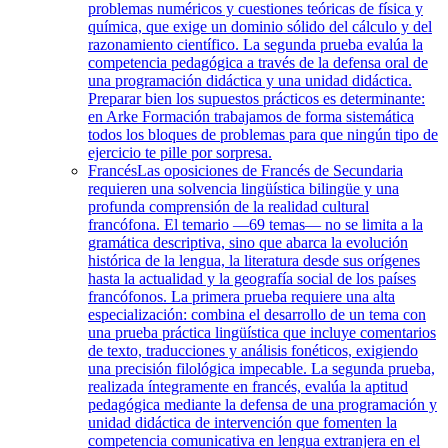
problemas numéricos y cuestiones teóricas de física y
química, que exige un dominio sólido del cálculo y del
razonamiento científico. La segunda prueba evalúa la
competencia pedagógica a través de la defensa oral de
una programación didáctica y una unidad didáctica.
Preparar bien los supuestos prácticos es determinante:
en Arke Formación trabajamos de forma sistemática
todos los bloques de problemas para que ningún tipo de
ejercicio te pille por sorpresa.
Francés
Las oposiciones de Francés de Secundaria
requieren una solvencia lingüística bilingüe y una
profunda comprensión de la realidad cultural
francófona. El temario —69 temas— no se limita a la
gramática descriptiva, sino que abarca la evolución
histórica de la lengua, la literatura desde sus orígenes
hasta la actualidad y la geografía social de los países
francófonos. La primera prueba requiere una alta
especialización: combina el desarrollo de un tema con
una prueba práctica lingüística que incluye comentarios
de texto, traducciones y análisis fonéticos, exigiendo
una precisión filológica impecable. La segunda prueba,
realizada íntegramente en francés, evalúa la aptitud
pedagógica mediante la defensa de una programación y
unidad didáctica de intervención que fomenten la
competencia comunicativa en lengua extranjera en el