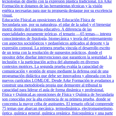
tecnologías de diseño con la expresión plástica tradicional. En Arke
Formación te dotamos de las herramientas técnicas y la visión
estética necesarias para que tu propuesta destaque por su excelencia
visual.
Educación Física
Las oposiciones de Educación Física de
Secundaria son, por su naturaleza, el pilar de la salud y el bienestar
motriz dentro del sistema educativo. A diferencia de las
especialidades puramente teóricas, el temario —65 temas— integra
conocimientos de fisiología, biomecánica y teoría del entrenamiento
con aspectos sociológicos y pedagógicos aplicados al deporte y la
expresión corporal. La primera prueba vincula el desarrollo escrito
de un tema con la resolución de supuestos prácticos, donde el
opositor debe diseñar intervenciones que garanticen la seguridad, la
inclusión y la participación activa del alumnado en diversos
contextos motrices. La segunda prueba evalúa la capacidad de
comunicación y gestión de grupo mediante la defensa oral de una
programación didáctica que debe ser innovadora y alineada con los
nuevos currículos LOMLOE. Desde Arke Formación te ayudamos a
construir una metodología propia que demuestre al tribunal tu
capacidad para liderar el aula de forma dinámica y profesional.
Física y Química
Las oposiciones de Física y Química de Secundaria
son conocidas por la alta exigencia de su primera prueba, donde se
concentra la mayor criba de aspirantes. El temario oficial comprende
75 temas que abarcan mecánica, termodinámica, electromagnetismo,
óptica, química general, química orgánica, fisicoquímica y una parte