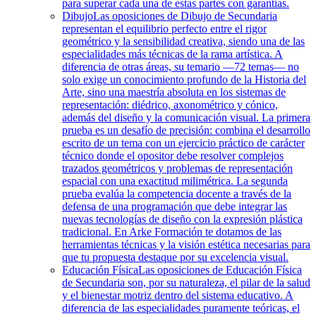
para superar cada una de estas partes con garantías.
Dibujo
Las oposiciones de Dibujo de Secundaria
representan el equilibrio perfecto entre el rigor
geométrico y la sensibilidad creativa, siendo una de las
especialidades más técnicas de la rama artística. A
diferencia de otras áreas, su temario —72 temas— no
solo exige un conocimiento profundo de la Historia del
Arte, sino una maestría absoluta en los sistemas de
representación: diédrico, axonométrico y cónico,
además del diseño y la comunicación visual. La primera
prueba es un desafío de precisión: combina el desarrollo
escrito de un tema con un ejercicio práctico de carácter
técnico donde el opositor debe resolver complejos
trazados geométricos y problemas de representación
espacial con una exactitud milimétrica. La segunda
prueba evalúa la competencia docente a través de la
defensa de una programación que debe integrar las
nuevas tecnologías de diseño con la expresión plástica
tradicional. En Arke Formación te dotamos de las
herramientas técnicas y la visión estética necesarias para
que tu propuesta destaque por su excelencia visual.
Educación Física
Las oposiciones de Educación Física
de Secundaria son, por su naturaleza, el pilar de la salud
y el bienestar motriz dentro del sistema educativo. A
diferencia de las especialidades puramente teóricas, el