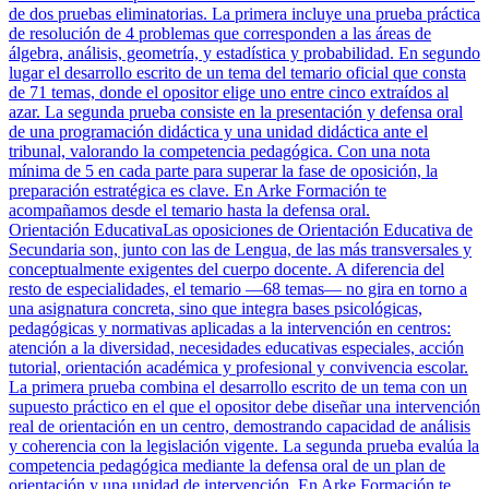
de dos pruebas eliminatorias. La primera incluye una prueba práctica
de resolución de 4 problemas que corresponden a las áreas de
álgebra, análisis, geometría, y estadística y probabilidad. En segundo
lugar el desarrollo escrito de un tema del temario oficial que consta
de 71 temas, donde el opositor elige uno entre cinco extraídos al
azar. La segunda prueba consiste en la presentación y defensa oral
de una programación didáctica y una unidad didáctica ante el
tribunal, valorando la competencia pedagógica. Con una nota
mínima de 5 en cada parte para superar la fase de oposición, la
preparación estratégica es clave. En Arke Formación te
acompañamos desde el temario hasta la defensa oral.
Orientación Educativa
Las oposiciones de Orientación Educativa de
Secundaria son, junto con las de Lengua, de las más transversales y
conceptualmente exigentes del cuerpo docente. A diferencia del
resto de especialidades, el temario —68 temas— no gira en torno a
una asignatura concreta, sino que integra bases psicológicas,
pedagógicas y normativas aplicadas a la intervención en centros:
atención a la diversidad, necesidades educativas especiales, acción
tutorial, orientación académica y profesional y convivencia escolar.
La primera prueba combina el desarrollo escrito de un tema con un
supuesto práctico en el que el opositor debe diseñar una intervención
real de orientación en un centro, demostrando capacidad de análisis
y coherencia con la legislación vigente. La segunda prueba evalúa la
competencia pedagógica mediante la defensa oral de un plan de
orientación y una unidad de intervención. En Arke Formación te