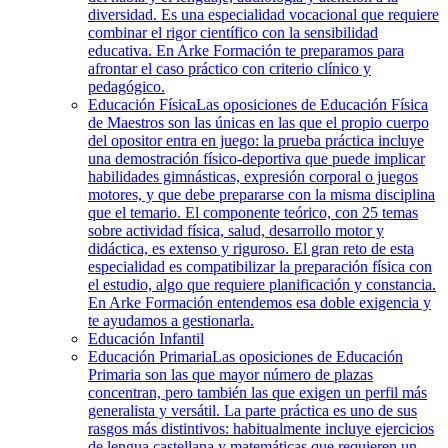
diversidad. Es una especialidad vocacional que requiere
combinar el rigor científico con la sensibilidad
educativa. En Arke Formación te preparamos para
afrontar el caso práctico con criterio clínico y
pedagógico.
Educación Física
Las oposiciones de Educación Física
de Maestros son las únicas en las que el propio cuerpo
del opositor entra en juego: la prueba práctica incluye
una demostración físico-deportiva que puede implicar
habilidades gimnásticas, expresión corporal o juegos
motores, y que debe prepararse con la misma disciplina
que el temario. El componente teórico, con 25 temas
sobre actividad física, salud, desarrollo motor y
didáctica, es extenso y riguroso. El gran reto de esta
especialidad es compatibilizar la preparación física con
el estudio, algo que requiere planificación y constancia.
En Arke Formación entendemos esa doble exigencia y
te ayudamos a gestionarla.
Educación Infantil
Educación Primaria
Las oposiciones de Educación
Primaria son las que mayor número de plazas
concentran, pero también las que exigen un perfil más
generalista y versátil. La parte práctica es uno de sus
rasgos más distintivos: habitualmente incluye ejercicios
de lengua castellana y matemáticas que requieren un