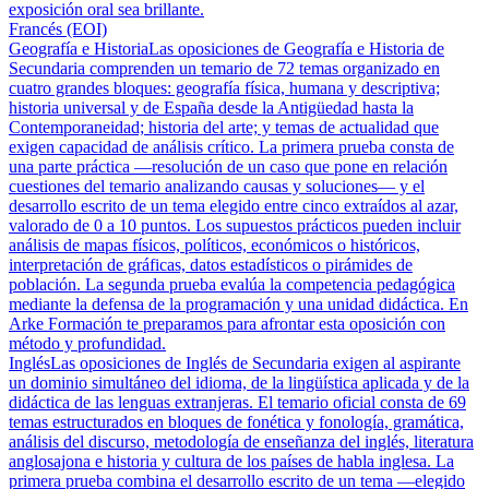
exposición oral sea brillante.
Francés (EOI)
Geografía e Historia
Las oposiciones de Geografía e Historia de
Secundaria comprenden un temario de 72 temas organizado en
cuatro grandes bloques: geografía física, humana y descriptiva;
historia universal y de España desde la Antigüedad hasta la
Contemporaneidad; historia del arte; y temas de actualidad que
exigen capacidad de análisis crítico. La primera prueba consta de
una parte práctica —resolución de un caso que pone en relación
cuestiones del temario analizando causas y soluciones— y el
desarrollo escrito de un tema elegido entre cinco extraídos al azar,
valorado de 0 a 10 puntos. Los supuestos prácticos pueden incluir
análisis de mapas físicos, políticos, económicos o históricos,
interpretación de gráficas, datos estadísticos o pirámides de
población. La segunda prueba evalúa la competencia pedagógica
mediante la defensa de la programación y una unidad didáctica. En
Arke Formación te preparamos para afrontar esta oposición con
método y profundidad.
Inglés
Las oposiciones de Inglés de Secundaria exigen al aspirante
un dominio simultáneo del idioma, de la lingüística aplicada y de la
didáctica de las lenguas extranjeras. El temario oficial consta de 69
temas estructurados en bloques de fonética y fonología, gramática,
análisis del discurso, metodología de enseñanza del inglés, literatura
anglosajona e historia y cultura de los países de habla inglesa. La
primera prueba combina el desarrollo escrito de un tema —elegido