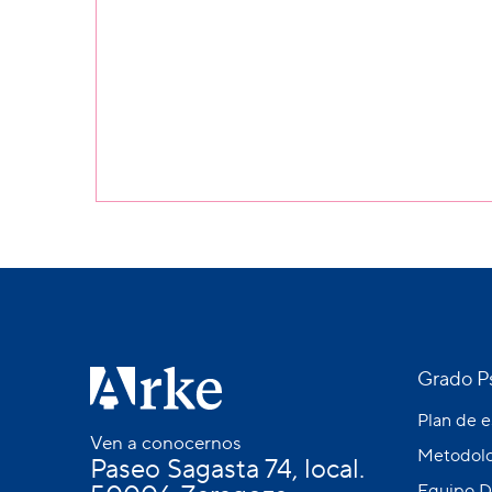
Grado Ps
Plan de 
Ven a conocernos
Metodolo
Paseo Sagasta 74, local.
Equipo D