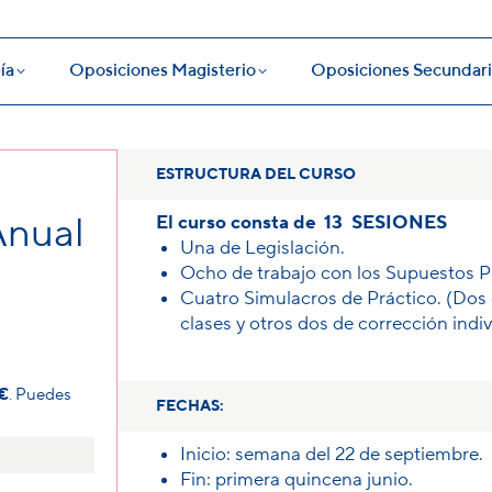
ía
Oposiciones Magisterio
Oposiciones Secundari
ía
Oposiciones Magisterio
Oposiciones Secundari
ESTRUCTURA DEL CURSO
Anual
El curso consta de
13 SESIONES
Una de Legislación.
Ocho de trabajo con los Supuestos P
Cuatro Simulacros de Práctico. (Dos 
clases y otros dos de corrección indiv
5€
. Puedes
FECHAS:
Inicio:
semana del 22 de septiembre.
Fin:
primera quincena junio.