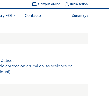
Campus online
Inicia sesión
a y EOI
Contacto
Cursos
0
a y EOI
Contacto
Cursos
0
rácticos.
de corrección grupal en las sesiones de
idual).