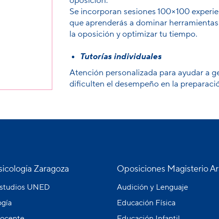
oposición.
Se incorporan sesiones 100×100 experien
que aprenderás a dominar herramientas d
la oposición y optimizar tu tiempo.
Tutorías individuales
Atención personalizada para ayudar a g
dificulten el desempeño en la preparació
icología Zaragoza
Oposiciones Magisterio A
estudios UNED
Audición y Lenguaje
gía
Educación Física
ocente
Educación Infantil