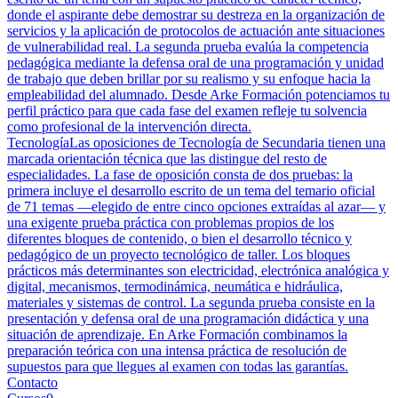
donde el aspirante debe demostrar su destreza en la organización de
servicios y la aplicación de protocolos de actuación ante situaciones
de vulnerabilidad real. La segunda prueba evalúa la competencia
pedagógica mediante la defensa oral de una programación y unidad
de trabajo que deben brillar por su realismo y su enfoque hacia la
empleabilidad del alumnado. Desde Arke Formación potenciamos tu
perfil práctico para que cada fase del examen refleje tu solvencia
como profesional de la intervención directa.
Tecnología
Las oposiciones de Tecnología de Secundaria tienen una
marcada orientación técnica que las distingue del resto de
especialidades. La fase de oposición consta de dos pruebas: la
primera incluye el desarrollo escrito de un tema del temario oficial
de 71 temas —elegido de entre cinco opciones extraídas al azar— y
una exigente prueba práctica con problemas propios de los
diferentes bloques de contenido, o bien el desarrollo técnico y
pedagógico de un proyecto tecnológico de taller. Los bloques
prácticos más determinantes son electricidad, electrónica analógica y
digital, mecanismos, termodinámica, neumática e hidráulica,
materiales y sistemas de control. La segunda prueba consiste en la
presentación y defensa oral de una programación didáctica y una
situación de aprendizaje. En Arke Formación combinamos la
preparación teórica con una intensa práctica de resolución de
supuestos para que llegues al examen con todas las garantías.
Contacto