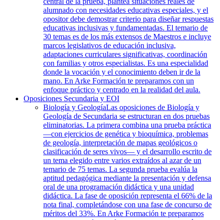
central de la prueba, plantea situaciones reales de
alumnado con necesidades educativas especiales, y el
opositor debe demostrar criterio para diseñar respuestas
educativas inclusivas y fundamentadas. El temario de
30 temas es de los más extensos de Maestros e incluye
marcos legislativos de educación inclusiva,
adaptaciones curriculares significativas, coordinación
con familias y otros especialistas. Es una especialidad
donde la vocación y el conocimiento deben ir de la
mano. En Arke Formación te preparamos con un
enfoque práctico y centrado en la realidad del aula.
Oposiciones Secundaria y EOI
Biología y Geología
Las oposiciones de Biología y
Geología de Secundaria se estructuran en dos pruebas
eliminatorias. La primera combina una prueba práctica
—con ejercicios de genética y bioquímica, problemas
de geología, interpretación de mapas geológicos o
clasificación de seres vivos— y el desarrollo escrito de
un tema elegido entre varios extraídos al azar de un
temario de 75 temas. La segunda prueba evalúa la
aptitud pedagógica mediante la presentación y defensa
oral de una programación didáctica y una unidad
didáctica. La fase de oposición representa el 66% de la
nota final, completándose con una fase de concurso de
méritos del 33%. En Arke Formación te preparamos