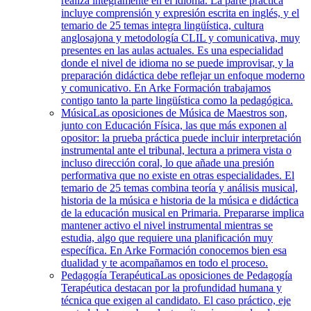
realiza íntegramente en el idioma. La parte práctica
incluye comprensión y expresión escrita en inglés, y el
temario de 25 temas integra lingüística, cultura
anglosajona y metodología CLIL y comunicativa, muy
presentes en las aulas actuales. Es una especialidad
donde el nivel de idioma no se puede improvisar, y la
preparación didáctica debe reflejar un enfoque moderno
y comunicativo. En Arke Formación trabajamos
contigo tanto la parte lingüística como la pedagógica.
Música
Las oposiciones de Música de Maestros son,
junto con Educación Física, las que más exponen al
opositor: la prueba práctica puede incluir interpretación
instrumental ante el tribunal, lectura a primera vista o
incluso dirección coral, lo que añade una presión
performativa que no existe en otras especialidades. El
temario de 25 temas combina teoría y análisis musical,
historia de la música e historia de la música e didáctica
de la educación musical en Primaria. Prepararse implica
mantener activo el nivel instrumental mientras se
estudia, algo que requiere una planificación muy
específica. En Arke Formación conocemos bien esa
dualidad y te acompañamos en todo el proceso.
Pedagogía Terapéutica
Las oposiciones de Pedagogía
Terapéutica destacan por la profundidad humana y
técnica que exigen al candidato. El caso práctico, eje