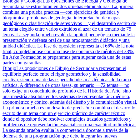
Biología y Geología
Las oposiciones de Biología y Geología de
Secundaria se estructuran en dos pruebas eliminatorias. La primera
combina una prueba práctica —con ejercicios de genética y
bioquímica, problemas de geología, interpretación de mapas
geológicos o clasificación de seres vivos— y el desarrollo escrito de
un tema elegido entre varios extraídos al azar de un temario de 75
temas. La segunda prueba evalúa la aptitud pedagógica mediante la
presentación y defensa oral de una programación didáctica y una
unidad didáctica. La fase de oposición representa el 66% de la nota
final, completándose con una fase de concurso de méritos del 33%.
En Arke Formación te preparamos para superar cada una de estas
partes con garantías.
Dibujo
Las oposiciones de Dibujo de Secundaria representan el
equilibrio perfecto entre el rigor geométrico y la sensibilidad
creativa, siendo una de las especialidades más técnicas de la rama
artística. A diferencia de otras áreas, su temario —72 temas— no
solo exige un conocimiento profundo de la Historia del Arte, sino
una maestría absoluta en los sistemas de representación: diédrico,
axonométrico y cónico, además del diseño y la comunicación visual.
La primera prueba es un desafío de precisión: combina el desarrollo
escrito de un tema con un ejercicio práctico de carácter técnico
donde el opositor debe resolver complejos trazados geométricos y
problemas de representación espacial con una exactitud milimétrica.
La segunda prueba evalúa la competencia docente a través de la
defensa de una programación que debe integrar las nuevas