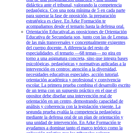
didáctica ante el tribunal, valorando la competencia
pedagógica. Con una nota mínima de 5 en cada parte
para superar la fase de oposición, la preparación
estratégica es clave. En Arke Formación te
acompañamos desde el temario hasta la defensa oral.
Orientación Educativa
Las oposiciones de Orientación
Educativa de Secundaria son, junto con las de Lengua,
de las más transversales y conceptualmente exigentes
del cuerpo docente. A diferencia del resto de
especialidades, el temario —68 temas— no gira en
torno a una asignatura concreta, sino que integra bases
psicológicas, pedagógicas y normativas aplicadas a la
intervención en centros: atención a la diversidad,
necesidades educativas especiales, acción tutorial,
orientación académica y profesional y convivencia
escolar. La primera prueba combina el desarrollo escrito
de un tema con un supuesto práctico en el que el
opositor debe diseñar una intervención real de
orientación en un centro, demostrando capacidad de
análisis y coherencia con la legislación vigente. La
segunda prueba evalúa la competencia pedagógica
mediante la defensa oral de un plan de orientación y
una unidad de intervención. En Arke Formación te
ayudamos a dominar tanto el marco teórico como la