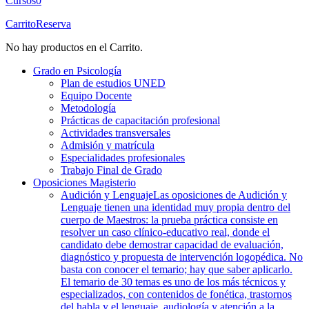
Cursos
0
Carrito
Reserva
No hay productos en el Carrito.
Grado en Psicología
Plan de estudios UNED
Equipo Docente
Metodología
Prácticas de capacitación profesional
Actividades transversales
Admisión y matrícula
Especialidades profesionales
Trabajo Final de Grado
Oposiciones Magisterio
Audición y Lenguaje
Las oposiciones de Audición y
Lenguaje tienen una identidad muy propia dentro del
cuerpo de Maestros: la prueba práctica consiste en
resolver un caso clínico-educativo real, donde el
candidato debe demostrar capacidad de evaluación,
diagnóstico y propuesta de intervención logopédica. No
basta con conocer el temario; hay que saber aplicarlo.
El temario de 30 temas es uno de los más técnicos y
especializados, con contenidos de fonética, trastornos
del habla y el lenguaje, audiología y atención a la