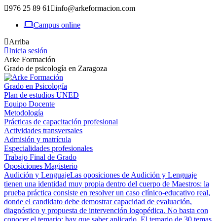
Saltar
976 25 89 61
info@arkeformacion.com
al
Campus online
contenido
Arriba
Inicia sesión
Arke Formación
Grado de psicología en Zaragoza
Grado en Psicología
Plan de estudios UNED
Equipo Docente
Metodología
Prácticas de capacitación profesional
Actividades transversales
Admisión y matrícula
Especialidades profesionales
Trabajo Final de Grado
Oposiciones Magisterio
Audición y Lenguaje
Las oposiciones de Audición y Lenguaje
tienen una identidad muy propia dentro del cuerpo de Maestros: la
prueba práctica consiste en resolver un caso clínico-educativo real,
donde el candidato debe demostrar capacidad de evaluación,
diagnóstico y propuesta de intervención logopédica. No basta con
conocer el temario; hay que saber aplicarlo. El temario de 30 temas