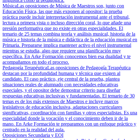
lingüística como la pedagógica.
Música
Las oposiciones de Música de Maestros son, junto con
Educación Física, las que más exponen al opositor: la prueba
práctica puede incluir interpretación instrumental ante el tribunal,
lectura a primera vista o incluso dirección coral, lo que añade una
presión performativa que no existe en otras especialidades. El
temario de 25 temas combina teoría y análisis musical, historia de la
música e historia de la música e didáctica de la educación musical en
Primaria. Prepararse implica mantener activo el nivel instrumental
mientras se estudia, algo que requiere una planificación muy
específica. En Arke Formación conocemos bien esa dualidad y te
acompañamos en todo el proceso.
Pedagogía Terapéutica
Las oposiciones de Pedagogía Terapéutica
destacan por la profundidad humana y técnica que exigen al
candidato. El caso práctico, eje central de la prueba, plantea
situaciones reales de alumnado con necesidades educativas
especiales, y el opositor debe demostrar criterio para diseñar
respuestas educativas inclusivas y fundamentadas. El temario de 30
temas es de los más extensos de Maestros e incluye marcos
legislativos de educación inclusiva, adaptaciones curriculares
significativas, coordinación con familias y otros especialistas. Es una
especialidad donde la vocación y el conocimiento deben ir de la
mano. En Arke Formación te preparamos con un enfoque práctico y
centrado en la realidad del aula.
Oposiciones Secundaria y EOI