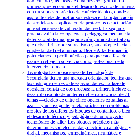
domiciliario y técnicas de dinamización grupal. La
primera prueba combina el desarrollo escrito de un tema
con un supuesto práctico de carácter técnico, donde el
aspirante debe demostrar su destreza en la organización
de servicios y la aplicación de protocolos de actuación
ante situaciones de vulnerabilidad real. La segunda
prueba evalúa la competencia pedagógica mediante la
defensa oral de una programación y unidad de trabajo
que deben brillar por su realismo y su enfoque hacia la
empleabilidad del alumnado. Desde Arke Formación
potenciamos tu perfil práctico para que cada fase del
examen refleje tu solvencia como profesional de la
intervención directa.
Tecnología
Las oposiciones de Tecnología de
Secundaria tienen una marcada orientación técnica que
las distingue del resto de especialidades. La fase de
oposición consta de dos pruebas: la primera incluye el
desarrollo escrito de un tema del temario oficial de 71
temas —elegido de entre cinco opciones extraídas al
azar— y una exigente prueba práctica con problemas
propios de los diferentes bloques de contenido, o bien
el desarrollo técnico y pedagógico de un proyecto
tecnológico de taller. Los bloques prácticos más
determinantes son electricidad, electrónica analógica y
digital, mecanismos, termodinámica, neumática e