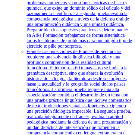
problemas numéricos y cuestiones teóricas de física y
química, que exige un dominio sólido del cálculo y del
razonamiento científico. La segunda prueba evalúa la
competencia pedagógica a través de la defensa oral de
una programación didáctica y una unidad didáctica.
Preparar bien los supuestos prácticos es determinante:
en Arke Formación trabajamos de forma sistemática
todos los bloques de problemas para que ningún tipo de
ejercicio te pille por sorpresa.
Francés
Las oposiciones de Francés de Secundaria
requieren una solvencia lingüística bilingüe y una
profunda comprensión de la realidad cultural
francófona. El temario —69 temas— no se limita a la
gramática descriptiva, sino que abarca la evolución
histórica de la lengua, la literatura desde sus orígenes
hasta la actualidad y la geografía social de los países
francófonos. La primera prueba requiere una alta
especialización: combina el desarrollo de un tema con
una prueba práctica lingüística que incluye comentarios
de texto, traducciones y análisis fonéticos, exigiendo
una precisión filológica impecable. La segunda prueba,
realizada íntegramente en francés, evalúa la aptitud
pedagógica mediante la defensa de una programación y
unidad didáctica de intervención que fomenten la
competencia comunicativa en lengua extranjera en el