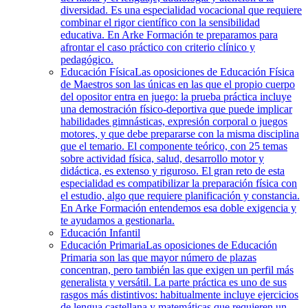
diversidad. Es una especialidad vocacional que requiere
combinar el rigor científico con la sensibilidad
educativa. En Arke Formación te preparamos para
afrontar el caso práctico con criterio clínico y
pedagógico.
Educación Física
Las oposiciones de Educación Física
de Maestros son las únicas en las que el propio cuerpo
del opositor entra en juego: la prueba práctica incluye
una demostración físico-deportiva que puede implicar
habilidades gimnásticas, expresión corporal o juegos
motores, y que debe prepararse con la misma disciplina
que el temario. El componente teórico, con 25 temas
sobre actividad física, salud, desarrollo motor y
didáctica, es extenso y riguroso. El gran reto de esta
especialidad es compatibilizar la preparación física con
el estudio, algo que requiere planificación y constancia.
En Arke Formación entendemos esa doble exigencia y
te ayudamos a gestionarla.
Educación Infantil
Educación Primaria
Las oposiciones de Educación
Primaria son las que mayor número de plazas
concentran, pero también las que exigen un perfil más
generalista y versátil. La parte práctica es uno de sus
rasgos más distintivos: habitualmente incluye ejercicios
de lengua castellana y matemáticas que requieren un