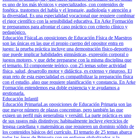
es uno de los más técnicos y especializados, con contenidos de
fonética, trastornos del habla y el lenguaje, audiología y atención a
la diversidad. Es una especialidad vocacional que requiere combinar
el rigor científico con la sensibilidad educativa. En Arke Formación
te preparamos para afrontar el caso práctico con criterio clínico y
pedagógico.
Educación Física
Las oposiciones de Educación Física de Maestros
son las únicas en las que el propio cuerpo del opositor entra en
juego: la prueba práctica incluye una demostración físico-deportiva
que puede implicar habilidades gimnásticas, expresión corporal o
juegos motores, y que debe prepararse con la misma disciplina que
el temario. El componente teórico, con 25 temas sobre actividad
física, salud, desarrollo motor y didáctica, es extenso y riguroso. El
gran reto de esta especialidad es compatibilizar la preparación física
con el estudio, algo que requiere planificación y constancia. En Arke
Formación entendemos esa doble exigencia y te ayudamos a
gestionarla.
Educación Infantil
Educación Primaria
Las oposiciones de Educación Primaria son las
que mayor número de plazas concentran, pero también las que
exigen un perfil más generalista y versátil. La parte práctica es uno
de sus rasgos más distintivos: habitualmente incluye ejercicios de
lengua castellana y matemáticas que requieren un dominio sólido de
los contenidos básicos del currículo. El temario de 25 temas abarca
todas las áreas de Primaria con un enfoque globalizador, y la