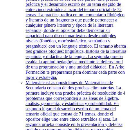
práctica y el desarrollo escrito de un tema elegido de
entre cinco extraídos al azar del temario oficial de 72
temas. La práctica, radica en un comentario filológico
y literario de un fragmento que puede pertenecer a
cualquier género literario y época de la literatura
española, donde el opositor debe demostrar su
capacidad para diseccionar textos desde múltiples
niveles (fonético, morfosintáctico, semántico y
pragmático) con un lenguaje técnico. El temario abarca
tres grandes bloques: lingüística, historia de la literatura
española y didáctica de la lengua. La segunda prueba
evalúa la aptitud pedagógica mediante la defensa oral
de una programación y una unidad didáctica. En Arke
Formación te preparamos para dominar cada parte con
rigor y estrategia.
Matemáticas
Las oposiciones de Matemáticas de
Secundaria constan de dos pruebas eliminatorias. La
primera incluye una prueba práctica de resolución de 4
problemas que corresponden a las áreas de álgebra,
análisis, geometría, y estadística y probabilidad. En
segundo lugar el desarrollo escrito de un tema del
temario oficial que consta de 71 temas, donde el
opositor elige uno entre cinco extraídos al azar. La
segunda prueba consiste en la presentación y defensa
oral de una programación didáctica y una unidad