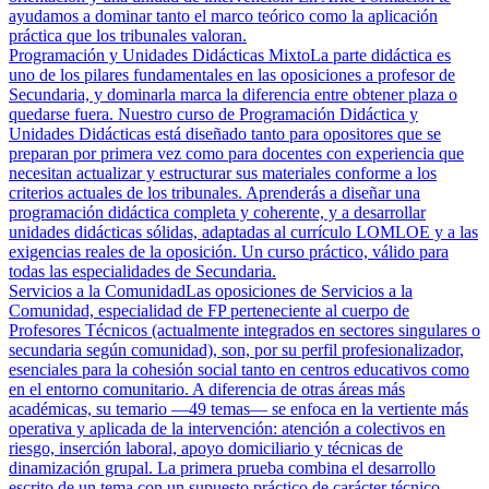
ayudamos a dominar tanto el marco teórico como la aplicación
práctica que los tribunales valoran.
Programación y Unidades Didácticas Mixto
La parte didáctica es
uno de los pilares fundamentales en las oposiciones a profesor de
Secundaria, y dominarla marca la diferencia entre obtener plaza o
quedarse fuera. Nuestro curso de Programación Didáctica y
Unidades Didácticas está diseñado tanto para opositores que se
preparan por primera vez como para docentes con experiencia que
necesitan actualizar y estructurar sus materiales conforme a los
criterios actuales de los tribunales. Aprenderás a diseñar una
programación didáctica completa y coherente, y a desarrollar
unidades didácticas sólidas, adaptadas al currículo LOMLOE y a las
exigencias reales de la oposición. Un curso práctico, válido para
todas las especialidades de Secundaria.
Servicios a la Comunidad
Las oposiciones de Servicios a la
Comunidad, especialidad de FP perteneciente al cuerpo de
Profesores Técnicos (actualmente integrados en sectores singulares o
secundaria según comunidad), son, por su perfil profesionalizador,
esenciales para la cohesión social tanto en centros educativos como
en el entorno comunitario. A diferencia de otras áreas más
académicas, su temario —49 temas— se enfoca en la vertiente más
operativa y aplicada de la intervención: atención a colectivos en
riesgo, inserción laboral, apoyo domiciliario y técnicas de
dinamización grupal. La primera prueba combina el desarrollo
escrito de un tema con un supuesto práctico de carácter técnico,