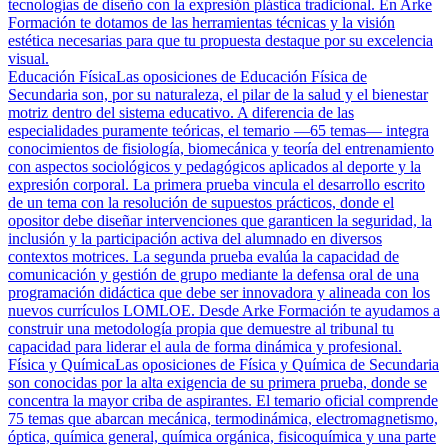
tecnologías de diseño con la expresión plástica tradicional. En Arke
Formación te dotamos de las herramientas técnicas y la visión
estética necesarias para que tu propuesta destaque por su excelencia
visual.
Educación Física
Las oposiciones de Educación Física de
Secundaria son, por su naturaleza, el pilar de la salud y el bienestar
motriz dentro del sistema educativo. A diferencia de las
especialidades puramente teóricas, el temario —65 temas— integra
conocimientos de fisiología, biomecánica y teoría del entrenamiento
con aspectos sociológicos y pedagógicos aplicados al deporte y la
expresión corporal. La primera prueba vincula el desarrollo escrito
de un tema con la resolución de supuestos prácticos, donde el
opositor debe diseñar intervenciones que garanticen la seguridad, la
inclusión y la participación activa del alumnado en diversos
contextos motrices. La segunda prueba evalúa la capacidad de
comunicación y gestión de grupo mediante la defensa oral de una
programación didáctica que debe ser innovadora y alineada con los
nuevos currículos LOMLOE. Desde Arke Formación te ayudamos a
construir una metodología propia que demuestre al tribunal tu
capacidad para liderar el aula de forma dinámica y profesional.
Física y Química
Las oposiciones de Física y Química de Secundaria
son conocidas por la alta exigencia de su primera prueba, donde se
concentra la mayor criba de aspirantes. El temario oficial comprende
75 temas que abarcan mecánica, termodinámica, electromagnetismo,
óptica, química general, química orgánica, fisicoquímica y una parte