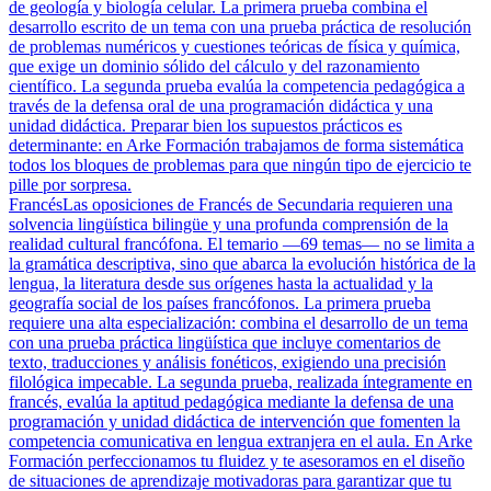
de geología y biología celular. La primera prueba combina el
desarrollo escrito de un tema con una prueba práctica de resolución
de problemas numéricos y cuestiones teóricas de física y química,
que exige un dominio sólido del cálculo y del razonamiento
científico. La segunda prueba evalúa la competencia pedagógica a
través de la defensa oral de una programación didáctica y una
unidad didáctica. Preparar bien los supuestos prácticos es
determinante: en Arke Formación trabajamos de forma sistemática
todos los bloques de problemas para que ningún tipo de ejercicio te
pille por sorpresa.
Francés
Las oposiciones de Francés de Secundaria requieren una
solvencia lingüística bilingüe y una profunda comprensión de la
realidad cultural francófona. El temario —69 temas— no se limita a
la gramática descriptiva, sino que abarca la evolución histórica de la
lengua, la literatura desde sus orígenes hasta la actualidad y la
geografía social de los países francófonos. La primera prueba
requiere una alta especialización: combina el desarrollo de un tema
con una prueba práctica lingüística que incluye comentarios de
texto, traducciones y análisis fonéticos, exigiendo una precisión
filológica impecable. La segunda prueba, realizada íntegramente en
francés, evalúa la aptitud pedagógica mediante la defensa de una
programación y unidad didáctica de intervención que fomenten la
competencia comunicativa en lengua extranjera en el aula. En Arke
Formación perfeccionamos tu fluidez y te asesoramos en el diseño
de situaciones de aprendizaje motivadoras para garantizar que tu