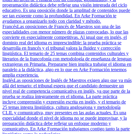
programación didáctica debe reflejar una visión integrada del ciclo
educativo. Es una oposición donde la amplitud de contenidos puede
ser tan exigente como la profundidad. En Arke Formación te
ayudamos a organizarlo todo con claridad y método.
Francés
Las oposiciones de Francés de Maestros son una de las
especialidades con menor número de plazas convocadas, lo que las
convierte en especialmente competitivas. Al igual que en inglés, el
dominio real del idioma es imprescindible: la prueba práctica se
desarrolla en francés y el tribunal valora la fluidez y corrección
lingüística. El temario de 25 temas combina contenidos culturales y
literarios de la francofonía con metodología de enseñanza de lenguas
extranjeras en Primaria. Prepararse bien implica trabajar el idioma en
paralelo a la didáctica, algo en lo que en Arke Formación tenemos
amplia experiencia.
Inglés
Las oposiciones de Inglés de Maestros exigen algo que va más
allá del temario: el tribunal espera que el candidato demuestre un
nivel real de competencia comunicativa en inglés, ya que parte de la
prueba se realiza íntegramente en el idioma. La parte práctica
incluye comprensión y expresión escrita en inglés, y el temario de
25 temas integra lingüística, cultura anglosajona y metodología
CLIL y comunicativa, muy presentes en las aulas actuales. Es una
especialidad donde el nivel de idioma no se puede improvisar, y la
preparación didáctica debe reflejar un enfoque moderno y
comunicativo. En Arke Formación trabajamos contigo tanto la parte