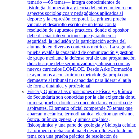
temario —65 temas— integra conocimientos de
fisiología, biomecánica y teoría del entrenamiento con
aspectos sociológicos y pedagógicos aplicados al
deporte y la expresión corporal. La primera prueba
vincula el desarrollo escrito de un tema con la
resolución de supuestos prácticos, donde el opositor
debe diseñar intervenciones que garanticen la
seguridad, la inclusión y la participación activa del
alumnado en diversos contextos motrices. La segunda
prueba evalúa la capacidad de comunicación y gestión
de grupo mediante la defensa oral de una programación
didáctica que debe ser innovadora y alineada con los
nuevos currículos LOMLOE. Desde Arke Formación
te ayudamos a construir una metodología propia que
demuestre al tribunal tu capacidad para liderar el aula
de forma dinámica y profesional.
Física y Química
Las oposiciones de Física y Química
de Secundaria son conocidas por la alta exigencia de su
primera prueba, donde se concentra la mayor criba de
aspirantes. El temario oficial comprende 75 temas que
abarcan mecánica, termodinámica, electromagnetismo,
óptica, química general, química orgánica,
fisicoquímica y una parte de geología y biología celular.
La primera prueba combina el desarrollo escrito de un
tema con una prueba práctica de resolución de