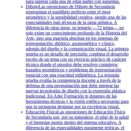
para superar cada una de estas partes con garantías.
Dibujo
Las oposiciones de Dibujo de Secundaria
representan el equilibrio perfecto entre el rigor
geométrico y la sensibilidad creativa, siendo una de las
especialidades más técnicas de la rama artística. A
diferencia de otras áreas, su temario —72 temas— no
solo exige un conocimiento profundo de la Historia del
Arte, sino una maestría absoluta en los sistemas de
representación: diédrico, axonométrico y cónico,
además del diseño y la comunicación visual. La primera
prueba es un desafío de precisión: combina el desarrollo
escrito de un tema con un ejercicio práctico de carácter
técnico donde el opositor debe resolver complejos
trazados geométricos y problemas de representación
espacial con una exactitud milimétrica. La segunda
prueba evalúa la competencia docente a través de la
defensa de una programación que debe integrar las
nuevas tecnologías de diseño con la expresión plástica
tradicional. En Arke Formación te dotamos de las
herramientas técnicas y la visión estética necesarias para
que tu propuesta destaque por su excelencia visual.
Educación Física
Las oposiciones de Educación Física
de Secundaria son, por su naturaleza, el pilar de la salud
y el bienestar motriz dentro del sistema educativo. A
diferencia de las especialidades puramente teóricas, el