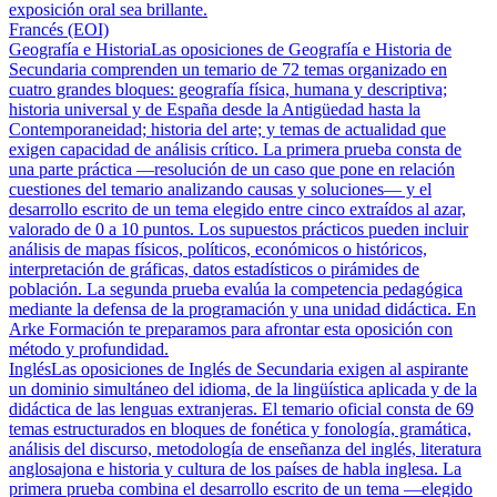
exposición oral sea brillante.
Francés (EOI)
Geografía e Historia
Las oposiciones de Geografía e Historia de
Secundaria comprenden un temario de 72 temas organizado en
cuatro grandes bloques: geografía física, humana y descriptiva;
historia universal y de España desde la Antigüedad hasta la
Contemporaneidad; historia del arte; y temas de actualidad que
exigen capacidad de análisis crítico. La primera prueba consta de
una parte práctica —resolución de un caso que pone en relación
cuestiones del temario analizando causas y soluciones— y el
desarrollo escrito de un tema elegido entre cinco extraídos al azar,
valorado de 0 a 10 puntos. Los supuestos prácticos pueden incluir
análisis de mapas físicos, políticos, económicos o históricos,
interpretación de gráficas, datos estadísticos o pirámides de
población. La segunda prueba evalúa la competencia pedagógica
mediante la defensa de la programación y una unidad didáctica. En
Arke Formación te preparamos para afrontar esta oposición con
método y profundidad.
Inglés
Las oposiciones de Inglés de Secundaria exigen al aspirante
un dominio simultáneo del idioma, de la lingüística aplicada y de la
didáctica de las lenguas extranjeras. El temario oficial consta de 69
temas estructurados en bloques de fonética y fonología, gramática,
análisis del discurso, metodología de enseñanza del inglés, literatura
anglosajona e historia y cultura de los países de habla inglesa. La
primera prueba combina el desarrollo escrito de un tema —elegido