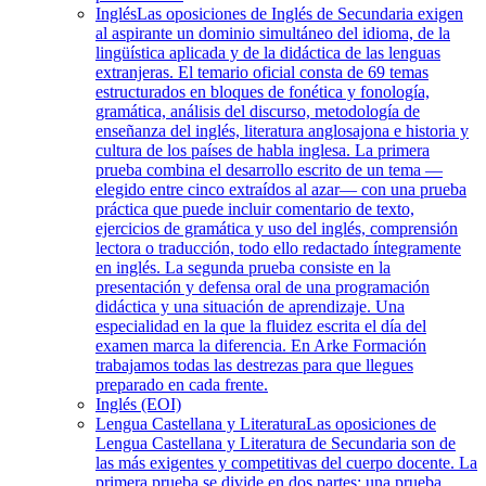
Inglés
Las oposiciones de Inglés de Secundaria exigen
al aspirante un dominio simultáneo del idioma, de la
lingüística aplicada y de la didáctica de las lenguas
extranjeras. El temario oficial consta de 69 temas
estructurados en bloques de fonética y fonología,
gramática, análisis del discurso, metodología de
enseñanza del inglés, literatura anglosajona e historia y
cultura de los países de habla inglesa. La primera
prueba combina el desarrollo escrito de un tema —
elegido entre cinco extraídos al azar— con una prueba
práctica que puede incluir comentario de texto,
ejercicios de gramática y uso del inglés, comprensión
lectora o traducción, todo ello redactado íntegramente
en inglés. La segunda prueba consiste en la
presentación y defensa oral de una programación
didáctica y una situación de aprendizaje. Una
especialidad en la que la fluidez escrita el día del
examen marca la diferencia. En Arke Formación
trabajamos todas las destrezas para que llegues
preparado en cada frente.
Inglés (EOI)
Lengua Castellana y Literatura
Las oposiciones de
Lengua Castellana y Literatura de Secundaria son de
las más exigentes y competitivas del cuerpo docente. La
primera prueba se divide en dos partes: una prueba