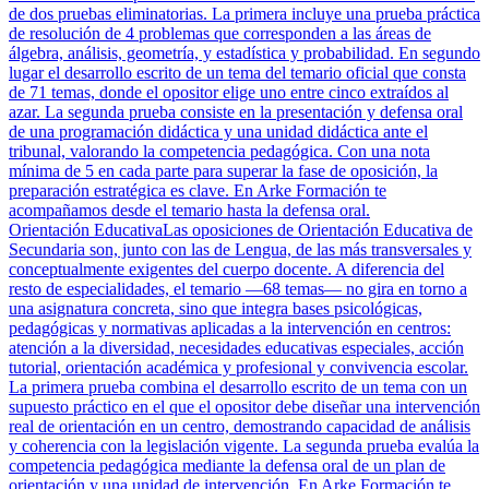
de dos pruebas eliminatorias. La primera incluye una prueba práctica
de resolución de 4 problemas que corresponden a las áreas de
álgebra, análisis, geometría, y estadística y probabilidad. En segundo
lugar el desarrollo escrito de un tema del temario oficial que consta
de 71 temas, donde el opositor elige uno entre cinco extraídos al
azar. La segunda prueba consiste en la presentación y defensa oral
de una programación didáctica y una unidad didáctica ante el
tribunal, valorando la competencia pedagógica. Con una nota
mínima de 5 en cada parte para superar la fase de oposición, la
preparación estratégica es clave. En Arke Formación te
acompañamos desde el temario hasta la defensa oral.
Orientación Educativa
Las oposiciones de Orientación Educativa de
Secundaria son, junto con las de Lengua, de las más transversales y
conceptualmente exigentes del cuerpo docente. A diferencia del
resto de especialidades, el temario —68 temas— no gira en torno a
una asignatura concreta, sino que integra bases psicológicas,
pedagógicas y normativas aplicadas a la intervención en centros:
atención a la diversidad, necesidades educativas especiales, acción
tutorial, orientación académica y profesional y convivencia escolar.
La primera prueba combina el desarrollo escrito de un tema con un
supuesto práctico en el que el opositor debe diseñar una intervención
real de orientación en un centro, demostrando capacidad de análisis
y coherencia con la legislación vigente. La segunda prueba evalúa la
competencia pedagógica mediante la defensa oral de un plan de
orientación y una unidad de intervención. En Arke Formación te