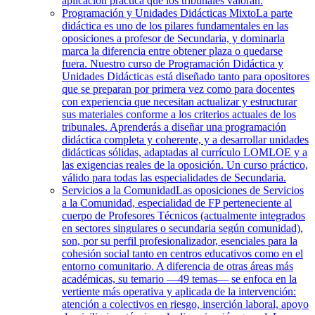
aplicación práctica que los tribunales valoran.
Programación y Unidades Didácticas Mixto
La parte
didáctica es uno de los pilares fundamentales en las
oposiciones a profesor de Secundaria, y dominarla
marca la diferencia entre obtener plaza o quedarse
fuera. Nuestro curso de Programación Didáctica y
Unidades Didácticas está diseñado tanto para opositores
que se preparan por primera vez como para docentes
con experiencia que necesitan actualizar y estructurar
sus materiales conforme a los criterios actuales de los
tribunales. Aprenderás a diseñar una programación
didáctica completa y coherente, y a desarrollar unidades
didácticas sólidas, adaptadas al currículo LOMLOE y a
las exigencias reales de la oposición. Un curso práctico,
válido para todas las especialidades de Secundaria.
Servicios a la Comunidad
Las oposiciones de Servicios
a la Comunidad, especialidad de FP perteneciente al
cuerpo de Profesores Técnicos (actualmente integrados
en sectores singulares o secundaria según comunidad),
son, por su perfil profesionalizador, esenciales para la
cohesión social tanto en centros educativos como en el
entorno comunitario. A diferencia de otras áreas más
académicas, su temario —49 temas— se enfoca en la
vertiente más operativa y aplicada de la intervención:
atención a colectivos en riesgo, inserción laboral, apoyo