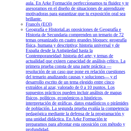
aula. En Arke Formación perfeccionamos tu fluidez y te
asesoramos en el diseño de situaciones de aprendizaje
motivadoras para garantizar que tu exposición oral sea
brillante.
Francés (EOI)
Geografía e Historia
Las oposiciones de Geografía e
Historia de Secundaria comprenden un temario de 72
temas organizado en cuatro grandes bloques: geografía
física, humana y descriptiva; historia universal y de
España desde la Antigüedad hasta la
Contemporaneidad; historia del arte; y temas de
actualidad que exigen capacidad de análisis crítico. La
primera prueba consta de una parte práctica —
resolución de un caso que pone en relación cuestiones
del temario analizando causas y soluciones— y el
desarrollo escrito de un tema elegido entre cinco
extraídos al azar, valorado de 0 a 10 puntos. Los
supuestos prácticos pueden incluir análisis de mapas
físicos, políticos, económicos o históricos,
interpretación de gráficas, datos estadísticos o pirámides
de población. La segunda prueba evalúa la competencia
pedagógica mediante la defensa de la programación y
una unidad didáctica. En Arke Formación te
preparamos para afrontar esta oposición con método y
profundidad.