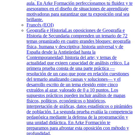
aula. En Arke Formación perfeccionamos tu fluidez y te
asesoramos en el diseño de situaciones de aprendizaje
motivadoras para garantizar que tu exposición oral sea
brillante.
Francés (EOI)
Geografía e Historia
Las oposiciones de Geografía e
Historia de Secundaria comprenden un temario de 72
temas organizado en cuatro grandes bloques: geografía
física, humana y descriptiva; historia universal y de
España desde la Antigüedad hasta la
Contemporaneidad; historia del arte; y temas de
actualidad que exigen capacidad de análisis crítico. La
primera prueba consta de una parte práctica —
resolución de un caso que pone en relación cuestiones
del temario analizando causas y soluciones— y el
desarrollo escrito de un tema elegido entre cinco
extraídos al azar, valorado de 0 a 10 puntos. Los
supuestos prácticos pueden incluir análisis de mapas
físicos, políticos, económicos o históricos,
interpretación de gráficas, datos estadísticos o pirámides
de población. La segunda prueba evalúa la competencia
pedagógica mediante la defensa de la programación y
una unidad didáctica. En Arke Formación te
preparamos para afrontar esta oposición con método y
profundidad.