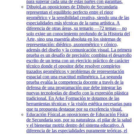
para superar cada una de estas partes con garantías.
Dibujo
Las oposiciones de Dibujo de Secundaria
representan el equilibrio perfecto entre el rigor
geométrico y la sensibilidad creativa, siendo una de las
especialidades más técnicas de la rama artística. A
diferencia de otras áreas, su temario —72 temas— no
solo exige un conocimiento profundo de la Historia del
Arte, sino una maestría absoluta en los sistemas de
representación: diédrico, axonométrico y cónico,
además del diseño y la comunicación visual. La primera
prueba es un desafío de precisión: combina el desarrollo
escrito de un tema con un ejercicio práctico de carácter
técnico donde el opositor debe resolver complejos
trazados geométricos y problemas de representación
espacial con una exactitud milimétrica. La segunda
prueba evalúa la competencia docente a través de la
defensa de una programación que debe integrar las
nuevas tecnologías de diseño con la expresión plástica
tradicional. En Arke Formación te dotamos de las
herramientas técnicas y la visión estética necesarias para
que tu propuesta destaque por su excelencia visual.
Educación Física
Las oposiciones de Educación Física
de Secundaria son, por su naturaleza, el pilar de la salud
y el bienestar motriz dentro del sistema educativo. A
diferencia de las especialidades puramente teóricas, el