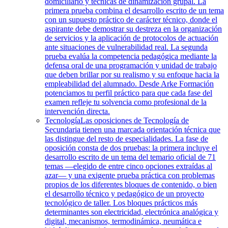
domiciliario y técnicas de dinamización grupal. La
primera prueba combina el desarrollo escrito de un tema
con un supuesto práctico de carácter técnico, donde el
aspirante debe demostrar su destreza en la organización
de servicios y la aplicación de protocolos de actuación
ante situaciones de vulnerabilidad real. La segunda
prueba evalúa la competencia pedagógica mediante la
defensa oral de una programación y unidad de trabajo
que deben brillar por su realismo y su enfoque hacia la
empleabilidad del alumnado. Desde Arke Formación
potenciamos tu perfil práctico para que cada fase del
examen refleje tu solvencia como profesional de la
intervención directa.
Tecnología
Las oposiciones de Tecnología de
Secundaria tienen una marcada orientación técnica que
las distingue del resto de especialidades. La fase de
oposición consta de dos pruebas: la primera incluye el
desarrollo escrito de un tema del temario oficial de 71
temas —elegido de entre cinco opciones extraídas al
azar— y una exigente prueba práctica con problemas
propios de los diferentes bloques de contenido, o bien
el desarrollo técnico y pedagógico de un proyecto
tecnológico de taller. Los bloques prácticos más
determinantes son electricidad, electrónica analógica y
digital, mecanismos, termodinámica, neumática e