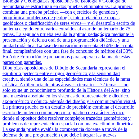
Biología y Geología
Las oposiciones de Biología y Geología de
Secundaria se estructuran en dos pruebas eliminatorias. La primera
combina una prueba práctica —con ejercicios de genética y
bioquímica, problemas de geología, interpretación de mapas
geológicos o clasificación de seres vivos— y el desarrollo escrito de
un tema elegido entre varios extraídos al azar de un temario de 75
temas. La segunda prueba evalúa la aptitud pedagógica mediante la
presentación y defensa oral de una programación didáctica y una
unidad didáctica. La fase de oposición representa el 66% de la nota
final, completándose con una fase de concurso de méritos del 33%.
En Arke Formación te preparamos para superar cada una de estas
partes con garantías.
Dibujo
Las oposiciones de Dibujo de Secundaria representan el
equilibrio perfecto entre el rigor geométrico y la sensibilidad
creativa, siendo una de las especialidades más técnicas de la rama
artística. A diferencia de otras áreas, su temario —72 temas— no
solo exige un conocimiento profundo de la Historia del Arte, sino
una maestría absoluta en los sistemas de representación: diédrico,
axonométrico y cónico, además del diseño y la comunicación visual.
La primera prueba es un desafío de precisión: combina el desarrollo
escrito de un tema con un ejercicio práctico de carácter técnico
donde el opositor debe resolver complejos trazados geométricos y
problemas de representación espacial con una exactitud milimétrica.
La segunda prueba evalúa la competencia docente a través de la
defensa de una programación que debe integrar las nuevas