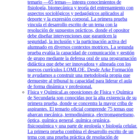
temario —65 temas— integra conocimientos de
fisiología, biomecánica y teoría del entrenamiento con
aspectos sociológicos y pedagógicos aplicados al
deporte y la expresión corporal. La primera prueba
vincula el desarrollo escrito de un tema con la
resolución de supuestos prácticos, donde el opositor
debe diseñar intervenciones que garanticen la
seguridad, la inclusión y la participación activa del
alumnado en diversos contextos motrices. La segunda
prueba evalúa la capacidad de comunicación y gestión
de grupo mediante la defensa oral de una programación
didáctica que debe ser innovadora y alineada con los
nuevos currículos LOMLOE. Desde Arke Formación
te ayudamos a construir una metodología propia que
demuestre al tribunal tu capacidad para liderar el aula
de forma dinámica y profesional.
Física y Química
Las oposiciones de Física y Química
de Secundaria son conocidas por la alta exigencia de su
primera prueba, donde se concentra la mayor criba de
aspirantes. El temario oficial comprende 75 temas que
abarcan mecánica, termodinámica, electromagnetismo,
óptica, química general, química orgánica,
fisicoquímica y una parte de geología y biología celular.
La primera prueba combina el desarrollo escrito de un
tema con una prueba práctica de resolución de