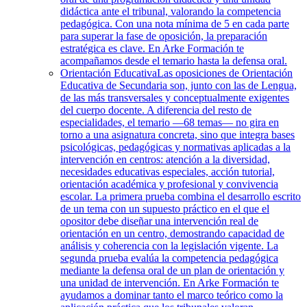
didáctica ante el tribunal, valorando la competencia
pedagógica. Con una nota mínima de 5 en cada parte
para superar la fase de oposición, la preparación
estratégica es clave. En Arke Formación te
acompañamos desde el temario hasta la defensa oral.
Orientación Educativa
Las oposiciones de Orientación
Educativa de Secundaria son, junto con las de Lengua,
de las más transversales y conceptualmente exigentes
del cuerpo docente. A diferencia del resto de
especialidades, el temario —68 temas— no gira en
torno a una asignatura concreta, sino que integra bases
psicológicas, pedagógicas y normativas aplicadas a la
intervención en centros: atención a la diversidad,
necesidades educativas especiales, acción tutorial,
orientación académica y profesional y convivencia
escolar. La primera prueba combina el desarrollo escrito
de un tema con un supuesto práctico en el que el
opositor debe diseñar una intervención real de
orientación en un centro, demostrando capacidad de
análisis y coherencia con la legislación vigente. La
segunda prueba evalúa la competencia pedagógica
mediante la defensa oral de un plan de orientación y
una unidad de intervención. En Arke Formación te
ayudamos a dominar tanto el marco teórico como la