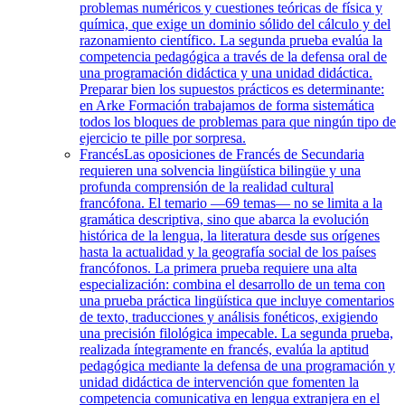
problemas numéricos y cuestiones teóricas de física y
química, que exige un dominio sólido del cálculo y del
razonamiento científico. La segunda prueba evalúa la
competencia pedagógica a través de la defensa oral de
una programación didáctica y una unidad didáctica.
Preparar bien los supuestos prácticos es determinante:
en Arke Formación trabajamos de forma sistemática
todos los bloques de problemas para que ningún tipo de
ejercicio te pille por sorpresa.
Francés
Las oposiciones de Francés de Secundaria
requieren una solvencia lingüística bilingüe y una
profunda comprensión de la realidad cultural
francófona. El temario —69 temas— no se limita a la
gramática descriptiva, sino que abarca la evolución
histórica de la lengua, la literatura desde sus orígenes
hasta la actualidad y la geografía social de los países
francófonos. La primera prueba requiere una alta
especialización: combina el desarrollo de un tema con
una prueba práctica lingüística que incluye comentarios
de texto, traducciones y análisis fonéticos, exigiendo
una precisión filológica impecable. La segunda prueba,
realizada íntegramente en francés, evalúa la aptitud
pedagógica mediante la defensa de una programación y
unidad didáctica de intervención que fomenten la
competencia comunicativa en lengua extranjera en el