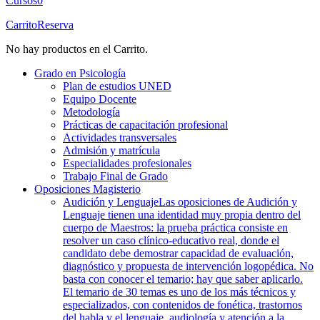
Cursos
0
Carrito
Reserva
No hay productos en el Carrito.
Grado en Psicología
Plan de estudios UNED
Equipo Docente
Metodología
Prácticas de capacitación profesional
Actividades transversales
Admisión y matrícula
Especialidades profesionales
Trabajo Final de Grado
Oposiciones Magisterio
Audición y Lenguaje
Las oposiciones de Audición y
Lenguaje tienen una identidad muy propia dentro del
cuerpo de Maestros: la prueba práctica consiste en
resolver un caso clínico-educativo real, donde el
candidato debe demostrar capacidad de evaluación,
diagnóstico y propuesta de intervención logopédica. No
basta con conocer el temario; hay que saber aplicarlo.
El temario de 30 temas es uno de los más técnicos y
especializados, con contenidos de fonética, trastornos
del habla y el lenguaje, audiología y atención a la