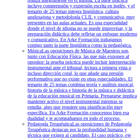
realiza íntegramente en el idioma. La parte práctica
incluye comprensión y expresión escrita en inglés, y el
temario de 25 temas integra lingüística, cultura
anglosajona y metodología CLIL y comunicativa, muy
presentes en las aulas actuales. Es una especialidad
donde el nivel de idioma no se puede improvisar, y la
preparación didáctica debe reflejar un enfoque moderno
y comunicativo. En Arke Formación trabajamos
contigo tanto la parte lingüística como la pedagógica.
Música
Las oposiciones de Música de Maestros son,
junto con Educación Física, las que más exponen al
opositor: la prueba práctica puede incluir interpretación
instrumental ante el tribunal, lectura a primera vista o
incluso dirección coral, lo que añade una presión
performativa que no existe en otras especialidades. El
temario de 25 temas combina teoría y análisis musical,
historia de la música e historia de la música e didáctica
de la educación musical en Primaria. Prepararse implica
mantener activo el nivel instrumental mientras se
estudia, algo que requiere una planificación muy
específica. En Arke Formación conocemos bien esa
dualidad y te acompañamos en todo el proceso.
Pedagogía Terapéutica
Las oposiciones de Pedagogía
Terapéutica destacan por la profundidad humana y
técnica que exigen al candidato. El caso práctico, eje