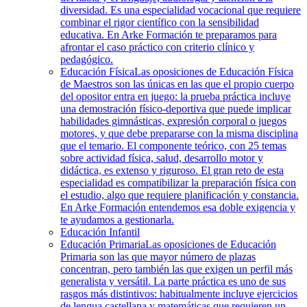
diversidad. Es una especialidad vocacional que requiere
combinar el rigor científico con la sensibilidad
educativa. En Arke Formación te preparamos para
afrontar el caso práctico con criterio clínico y
pedagógico.
Educación Física
Las oposiciones de Educación Física
de Maestros son las únicas en las que el propio cuerpo
del opositor entra en juego: la prueba práctica incluye
una demostración físico-deportiva que puede implicar
habilidades gimnásticas, expresión corporal o juegos
motores, y que debe prepararse con la misma disciplina
que el temario. El componente teórico, con 25 temas
sobre actividad física, salud, desarrollo motor y
didáctica, es extenso y riguroso. El gran reto de esta
especialidad es compatibilizar la preparación física con
el estudio, algo que requiere planificación y constancia.
En Arke Formación entendemos esa doble exigencia y
te ayudamos a gestionarla.
Educación Infantil
Educación Primaria
Las oposiciones de Educación
Primaria son las que mayor número de plazas
concentran, pero también las que exigen un perfil más
generalista y versátil. La parte práctica es uno de sus
rasgos más distintivos: habitualmente incluye ejercicios
de lengua castellana y matemáticas que requieren un