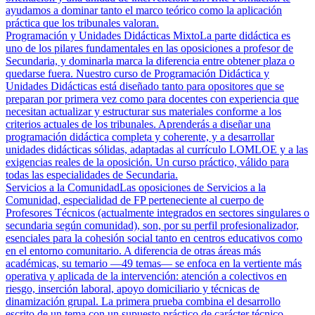
ayudamos a dominar tanto el marco teórico como la aplicación
práctica que los tribunales valoran.
Programación y Unidades Didácticas Mixto
La parte didáctica es
uno de los pilares fundamentales en las oposiciones a profesor de
Secundaria, y dominarla marca la diferencia entre obtener plaza o
quedarse fuera. Nuestro curso de Programación Didáctica y
Unidades Didácticas está diseñado tanto para opositores que se
preparan por primera vez como para docentes con experiencia que
necesitan actualizar y estructurar sus materiales conforme a los
criterios actuales de los tribunales. Aprenderás a diseñar una
programación didáctica completa y coherente, y a desarrollar
unidades didácticas sólidas, adaptadas al currículo LOMLOE y a las
exigencias reales de la oposición. Un curso práctico, válido para
todas las especialidades de Secundaria.
Servicios a la Comunidad
Las oposiciones de Servicios a la
Comunidad, especialidad de FP perteneciente al cuerpo de
Profesores Técnicos (actualmente integrados en sectores singulares o
secundaria según comunidad), son, por su perfil profesionalizador,
esenciales para la cohesión social tanto en centros educativos como
en el entorno comunitario. A diferencia de otras áreas más
académicas, su temario —49 temas— se enfoca en la vertiente más
operativa y aplicada de la intervención: atención a colectivos en
riesgo, inserción laboral, apoyo domiciliario y técnicas de
dinamización grupal. La primera prueba combina el desarrollo
escrito de un tema con un supuesto práctico de carácter técnico,