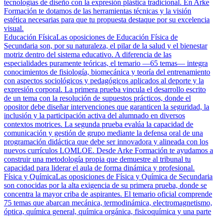
tecnologías de diseño con la expresión plástica tradicional. En Arke
Formación te dotamos de las herramientas técnicas y la visión
estética necesarias para que tu propuesta destaque por su excelencia
visual.
Educación Física
Las oposiciones de Educación Física de
Secundaria son, por su naturaleza, el pilar de la salud y el bienestar
motriz dentro del sistema educativo. A diferencia de las
especialidades puramente teóricas, el temario —65 temas— integra
conocimientos de fisiología, biomecánica y teoría del entrenamiento
con aspectos sociológicos y pedagógicos aplicados al deporte y la
expresión corporal. La primera prueba vincula el desarrollo escrito
de un tema con la resolución de supuestos prácticos, donde el
opositor debe diseñar intervenciones que garanticen la seguridad, la
inclusión y la participación activa del alumnado en diversos
contextos motrices. La segunda prueba evalúa la capacidad de
comunicación y gestión de grupo mediante la defensa oral de una
programación didáctica que debe ser innovadora y alineada con los
nuevos currículos LOMLOE. Desde Arke Formación te ayudamos a
construir una metodología propia que demuestre al tribunal tu
capacidad para liderar el aula de forma dinámica y profesional.
Física y Química
Las oposiciones de Física y Química de Secundaria
son conocidas por la alta exigencia de su primera prueba, donde se
concentra la mayor criba de aspirantes. El temario oficial comprende
75 temas que abarcan mecánica, termodinámica, electromagnetismo,
óptica, química general, química orgánica, fisicoquímica y una parte