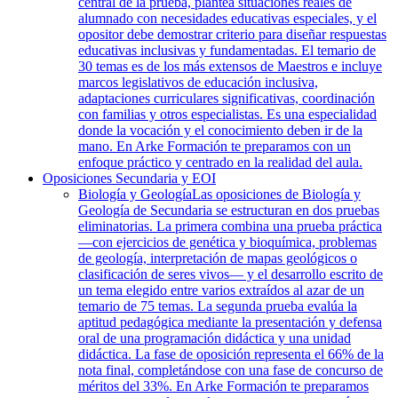
central de la prueba, plantea situaciones reales de
alumnado con necesidades educativas especiales, y el
opositor debe demostrar criterio para diseñar respuestas
educativas inclusivas y fundamentadas. El temario de
30 temas es de los más extensos de Maestros e incluye
marcos legislativos de educación inclusiva,
adaptaciones curriculares significativas, coordinación
con familias y otros especialistas. Es una especialidad
donde la vocación y el conocimiento deben ir de la
mano. En Arke Formación te preparamos con un
enfoque práctico y centrado en la realidad del aula.
Oposiciones Secundaria y EOI
Biología y Geología
Las oposiciones de Biología y
Geología de Secundaria se estructuran en dos pruebas
eliminatorias. La primera combina una prueba práctica
—con ejercicios de genética y bioquímica, problemas
de geología, interpretación de mapas geológicos o
clasificación de seres vivos— y el desarrollo escrito de
un tema elegido entre varios extraídos al azar de un
temario de 75 temas. La segunda prueba evalúa la
aptitud pedagógica mediante la presentación y defensa
oral de una programación didáctica y una unidad
didáctica. La fase de oposición representa el 66% de la
nota final, completándose con una fase de concurso de
méritos del 33%. En Arke Formación te preparamos