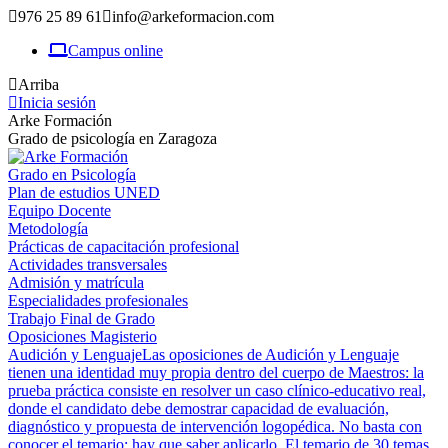
976 25 89 61
info@arkeformacion.com
Campus online
Arriba
Inicia sesión
Arke Formación
Grado de psicología en Zaragoza
Grado en Psicología
Plan de estudios UNED
Equipo Docente
Metodología
Prácticas de capacitación profesional
Actividades transversales
Admisión y matrícula
Especialidades profesionales
Trabajo Final de Grado
Oposiciones Magisterio
Audición y Lenguaje
Las oposiciones de Audición y Lenguaje
tienen una identidad muy propia dentro del cuerpo de Maestros: la
prueba práctica consiste en resolver un caso clínico-educativo real,
donde el candidato debe demostrar capacidad de evaluación,
diagnóstico y propuesta de intervención logopédica. No basta con
conocer el temario; hay que saber aplicarlo. El temario de 30 temas