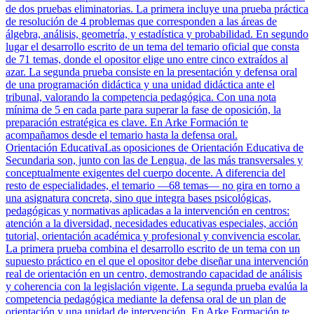
de dos pruebas eliminatorias. La primera incluye una prueba práctica
de resolución de 4 problemas que corresponden a las áreas de
álgebra, análisis, geometría, y estadística y probabilidad. En segundo
lugar el desarrollo escrito de un tema del temario oficial que consta
de 71 temas, donde el opositor elige uno entre cinco extraídos al
azar. La segunda prueba consiste en la presentación y defensa oral
de una programación didáctica y una unidad didáctica ante el
tribunal, valorando la competencia pedagógica. Con una nota
mínima de 5 en cada parte para superar la fase de oposición, la
preparación estratégica es clave. En Arke Formación te
acompañamos desde el temario hasta la defensa oral.
Orientación Educativa
Las oposiciones de Orientación Educativa de
Secundaria son, junto con las de Lengua, de las más transversales y
conceptualmente exigentes del cuerpo docente. A diferencia del
resto de especialidades, el temario —68 temas— no gira en torno a
una asignatura concreta, sino que integra bases psicológicas,
pedagógicas y normativas aplicadas a la intervención en centros:
atención a la diversidad, necesidades educativas especiales, acción
tutorial, orientación académica y profesional y convivencia escolar.
La primera prueba combina el desarrollo escrito de un tema con un
supuesto práctico en el que el opositor debe diseñar una intervención
real de orientación en un centro, demostrando capacidad de análisis
y coherencia con la legislación vigente. La segunda prueba evalúa la
competencia pedagógica mediante la defensa oral de un plan de
orientación y una unidad de intervención. En Arke Formación te