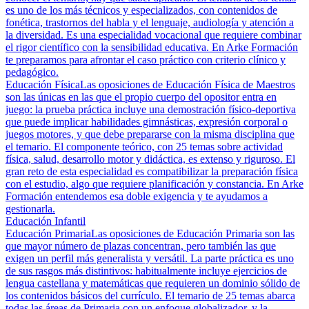
es uno de los más técnicos y especializados, con contenidos de
fonética, trastornos del habla y el lenguaje, audiología y atención a
la diversidad. Es una especialidad vocacional que requiere combinar
el rigor científico con la sensibilidad educativa. En Arke Formación
te preparamos para afrontar el caso práctico con criterio clínico y
pedagógico.
Educación Física
Las oposiciones de Educación Física de Maestros
son las únicas en las que el propio cuerpo del opositor entra en
juego: la prueba práctica incluye una demostración físico-deportiva
que puede implicar habilidades gimnásticas, expresión corporal o
juegos motores, y que debe prepararse con la misma disciplina que
el temario. El componente teórico, con 25 temas sobre actividad
física, salud, desarrollo motor y didáctica, es extenso y riguroso. El
gran reto de esta especialidad es compatibilizar la preparación física
con el estudio, algo que requiere planificación y constancia. En Arke
Formación entendemos esa doble exigencia y te ayudamos a
gestionarla.
Educación Infantil
Educación Primaria
Las oposiciones de Educación Primaria son las
que mayor número de plazas concentran, pero también las que
exigen un perfil más generalista y versátil. La parte práctica es uno
de sus rasgos más distintivos: habitualmente incluye ejercicios de
lengua castellana y matemáticas que requieren un dominio sólido de
los contenidos básicos del currículo. El temario de 25 temas abarca
todas las áreas de Primaria con un enfoque globalizador, y la