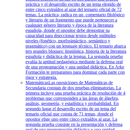
práctica y el desarrollo escrito de un tema elegido de
entre cinco extraídos al azar del temario oficial de 72
temas. La práctica, radica en un comentario filológico
y literario de un fragmento que puede pertenecer a
cualquier género literario y época de la literatura
española, donde el opositor debe demostrar su
capacidad para diseccionar textos desde múltiples
niveles (fonético, morfosintáctico, semántico y
pragmático) con un lenguaje técnico. El temario abarca
tres grandes bloques: lingüística, historia de la literatura
española y didáctica de la lengua. La segunda prueba
evalúa la aptitud pedagógica mediante la defensa oral
de una programación y una unidad didáctica. En Arke
Formación te preparamos para dominar cada parte con
rigor y estrategia.
Matemáticas
Las oposiciones de Matemáticas de
Secundaria constan de dos pruebas eliminatorias. La
primera incluye una prueba práctica de resolución de 4
problemas que corresponden a las áreas de álgebra,
análisis, geometría, y estadística y probabilidad. En
segundo lugar el desarrollo escrito de un tema del
temario oficial que consta de 71 temas, donde el
opositor elige uno entre cinco extraídos al azar. La
segunda prueba consiste en la presentación y defensa
oral de una programación didáctica y una unidad