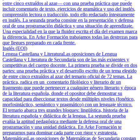
entre cinco extraídos al azar— con una prueba práctica que puede
incluir comentario de texto, ejercicios de gramática y uso del inglés,
comprensión lectora o traducción, todo ello redactado íntegramente
en inglés. La segunda prueba consiste en la presentación y defensa
oral de una programación didáctica y una situación de aprendizaje.
Una especialidad en la que la fluidez escrita el día del examen marca
la diferencia. En Arke Formación trabajamos todas las destrezas para
que llegues preparado en cada frente.
Inglés (EOI)
Lengua Castellana y Literatura
Las oposiciones de Lengua
Castellana y Literatura de Secundaria son de las más exigentes y
competitivas del cuerpo docente. La primera prueba se divide en dos
partes: una prueba práctica y el desarrollo escrito de un tema elegido
de entre cinco extraídos al azar del temario oficial de 72 temas. La
práctica, radica en un comentario filológico y literario de un
fragmento que puede pertenecer a cualquier género literario y época
de la literatura española, donde el opositor debe demostrar su
capacidad para diseccionar textos desde múltiples niveles (fonético,
morfosintáctico, semántico y pragmático) con un lenguaje técnico.
El temario abarca tres grandes bloques: lingüística, historia de la
literatura española y didáctica de la lengua. La segunda prueba
evalúa la aptitud pedagógica mediante la defensa oral de una
programación y una unidad didáctica. En Arke Formación te
preparamos para dominar cada parte con rigor y estrategia.
Matemáticas
Las oposiciones de Matemáticas de Secundaria constan