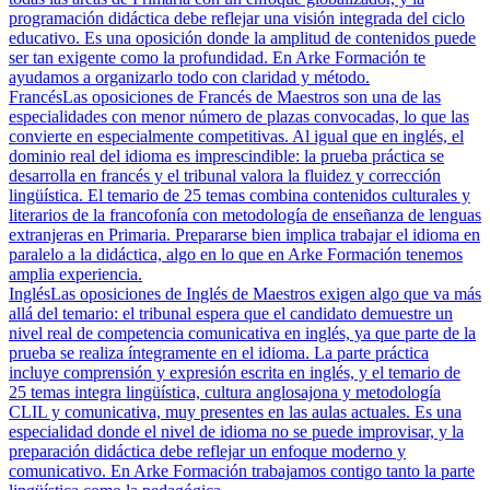
programación didáctica debe reflejar una visión integrada del ciclo
educativo. Es una oposición donde la amplitud de contenidos puede
ser tan exigente como la profundidad. En Arke Formación te
ayudamos a organizarlo todo con claridad y método.
Francés
Las oposiciones de Francés de Maestros son una de las
especialidades con menor número de plazas convocadas, lo que las
convierte en especialmente competitivas. Al igual que en inglés, el
dominio real del idioma es imprescindible: la prueba práctica se
desarrolla en francés y el tribunal valora la fluidez y corrección
lingüística. El temario de 25 temas combina contenidos culturales y
literarios de la francofonía con metodología de enseñanza de lenguas
extranjeras en Primaria. Prepararse bien implica trabajar el idioma en
paralelo a la didáctica, algo en lo que en Arke Formación tenemos
amplia experiencia.
Inglés
Las oposiciones de Inglés de Maestros exigen algo que va más
allá del temario: el tribunal espera que el candidato demuestre un
nivel real de competencia comunicativa en inglés, ya que parte de la
prueba se realiza íntegramente en el idioma. La parte práctica
incluye comprensión y expresión escrita en inglés, y el temario de
25 temas integra lingüística, cultura anglosajona y metodología
CLIL y comunicativa, muy presentes en las aulas actuales. Es una
especialidad donde el nivel de idioma no se puede improvisar, y la
preparación didáctica debe reflejar un enfoque moderno y
comunicativo. En Arke Formación trabajamos contigo tanto la parte