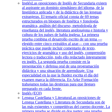
Inglés
Las oposiciones de Inglés de Secundaria exigen
al aspirante un dominio simultáneo del idioma, de la
lingüística aplicada y de la didáctica de las lenguas
extranjeras. El temario oficial consta de 69 temas
estructurados en bloques de fonética y fonología,
gramática, análisis del discurso, metodología de
enseñanza del inglés, literatura anglosajona e historia y
cultura de los países de habla inglesa. La primera
prueba combina el desarrollo escrito de un tema —
elegido entre cinco extraídos al azar— con una prueba
práctica que puede incluir comentario de texto,
ejercicios de gramática y uso del inglés, comprensión
lectora o traducción, todo ello redactado íntegramente
en inglés. La segunda prueba consiste en la
presentación y defensa oral de una programación
didáctica y una situación de aprendizaje. Una
especialidad en la que la fluidez escrita el día del
examen marca la diferencia. En Arke Formación
trabajamos todas las destrezas para que llegues
preparado en cada frente.
Inglés (EOI)
Lengua Castellana y Literatura
Las oposiciones de
Lengua Castellana y Literatura de Secundaria son de
las más exigentes y competitivas del cuerpo docente. La
primera prueba se divide en dos partes: una prueba