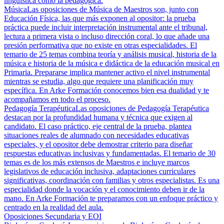
lingüística como la pedagógica.
Música
Las oposiciones de Música de Maestros son, junto con
Educación Física, las que más exponen al opositor: la prueba
práctica puede incluir interpretación instrumental ante el tribunal,
lectura a primera vista o incluso dirección coral, lo que añade una
presión performativa que no existe en otras especialidades. El
temario de 25 temas combina teoría y análisis musical, historia de la
música e historia de la música e didáctica de la educación musical en
Primaria. Prepararse implica mantener activo el nivel instrumental
mientras se estudia, algo que requiere una planificación muy
específica. En Arke Formación conocemos bien esa dualidad y te
acompañamos en todo el proceso.
Pedagogía Terapéutica
Las oposiciones de Pedagogía Terapéutica
destacan por la profundidad humana y técnica que exigen al
candidato. El caso práctico, eje central de la prueba, plantea
situaciones reales de alumnado con necesidades educativas
especiales, y el opositor debe demostrar criterio para diseñar
respuestas educativas inclusivas y fundamentadas. El temario de 30
temas es de los más extensos de Maestros e incluye marcos
legislativos de educación inclusiva, adaptaciones curriculares
significativas, coordinación con familias y otros especialistas. Es una
especialidad donde la vocación y el conocimiento deben ir de la
mano. En Arke Formación te preparamos con un enfoque práctico y
centrado en la realidad del aula.
Oposiciones Secundaria y EOI