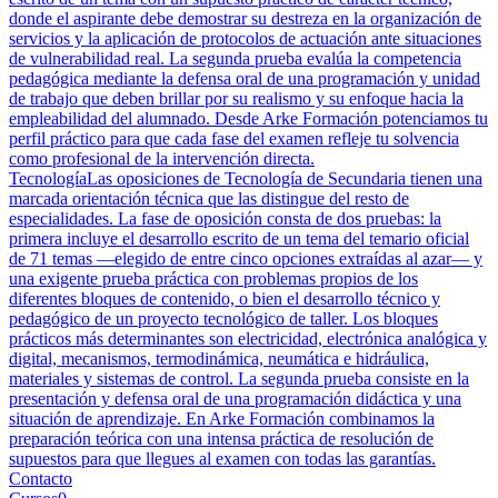
donde el aspirante debe demostrar su destreza en la organización de
servicios y la aplicación de protocolos de actuación ante situaciones
de vulnerabilidad real. La segunda prueba evalúa la competencia
pedagógica mediante la defensa oral de una programación y unidad
de trabajo que deben brillar por su realismo y su enfoque hacia la
empleabilidad del alumnado. Desde Arke Formación potenciamos tu
perfil práctico para que cada fase del examen refleje tu solvencia
como profesional de la intervención directa.
Tecnología
Las oposiciones de Tecnología de Secundaria tienen una
marcada orientación técnica que las distingue del resto de
especialidades. La fase de oposición consta de dos pruebas: la
primera incluye el desarrollo escrito de un tema del temario oficial
de 71 temas —elegido de entre cinco opciones extraídas al azar— y
una exigente prueba práctica con problemas propios de los
diferentes bloques de contenido, o bien el desarrollo técnico y
pedagógico de un proyecto tecnológico de taller. Los bloques
prácticos más determinantes son electricidad, electrónica analógica y
digital, mecanismos, termodinámica, neumática e hidráulica,
materiales y sistemas de control. La segunda prueba consiste en la
presentación y defensa oral de una programación didáctica y una
situación de aprendizaje. En Arke Formación combinamos la
preparación teórica con una intensa práctica de resolución de
supuestos para que llegues al examen con todas las garantías.
Contacto