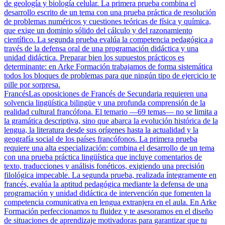
de geología y biología celular. La primera prueba combina el
desarrollo escrito de un tema con una prueba práctica de resolución
de problemas numéricos y cuestiones teóricas de física y química,
que exige un dominio sólido del cálculo y del razonamiento
científico. La segunda prueba evalúa la competencia pedagógica a
través de la defensa oral de una programación didáctica y una
unidad didáctica. Preparar bien los supuestos prácticos es
determinante: en Arke Formación trabajamos de forma sistemática
todos los bloques de problemas para que ningún tipo de ejercicio te
pille por sorpresa.
Francés
Las oposiciones de Francés de Secundaria requieren una
solvencia lingüística bilingüe y una profunda comprensión de la
realidad cultural francófona. El temario —69 temas— no se limita a
la gramática descriptiva, sino que abarca la evolución histórica de la
lengua, la literatura desde sus orígenes hasta la actualidad y la
geografía social de los países francófonos. La primera prueba
requiere una alta especialización: combina el desarrollo de un tema
con una prueba práctica lingüística que incluye comentarios de
texto, traducciones y análisis fonéticos, exigiendo una precisión
filológica impecable. La segunda prueba, realizada íntegramente en
francés, evalúa la aptitud pedagógica mediante la defensa de una
programación y unidad didáctica de intervención que fomenten la
competencia comunicativa en lengua extranjera en el aula. En Arke
Formación perfeccionamos tu fluidez y te asesoramos en el diseño
de situaciones de aprendizaje motivadoras para garantizar que tu