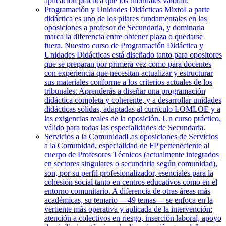
aplicación práctica que los tribunales valoran.
Programación y Unidades Didácticas Mixto
La parte
didáctica es uno de los pilares fundamentales en las
oposiciones a profesor de Secundaria, y dominarla
marca la diferencia entre obtener plaza o quedarse
fuera. Nuestro curso de Programación Didáctica y
Unidades Didácticas está diseñado tanto para opositores
que se preparan por primera vez como para docentes
con experiencia que necesitan actualizar y estructurar
sus materiales conforme a los criterios actuales de los
tribunales. Aprenderás a diseñar una programación
didáctica completa y coherente, y a desarrollar unidades
didácticas sólidas, adaptadas al currículo LOMLOE y a
las exigencias reales de la oposición. Un curso práctico,
válido para todas las especialidades de Secundaria.
Servicios a la Comunidad
Las oposiciones de Servicios
a la Comunidad, especialidad de FP perteneciente al
cuerpo de Profesores Técnicos (actualmente integrados
en sectores singulares o secundaria según comunidad),
son, por su perfil profesionalizador, esenciales para la
cohesión social tanto en centros educativos como en el
entorno comunitario. A diferencia de otras áreas más
académicas, su temario —49 temas— se enfoca en la
vertiente más operativa y aplicada de la intervención:
atención a colectivos en riesgo, inserción laboral, apoyo