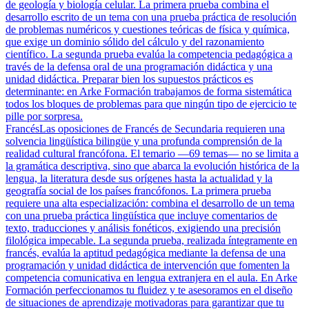
de geología y biología celular. La primera prueba combina el
desarrollo escrito de un tema con una prueba práctica de resolución
de problemas numéricos y cuestiones teóricas de física y química,
que exige un dominio sólido del cálculo y del razonamiento
científico. La segunda prueba evalúa la competencia pedagógica a
través de la defensa oral de una programación didáctica y una
unidad didáctica. Preparar bien los supuestos prácticos es
determinante: en Arke Formación trabajamos de forma sistemática
todos los bloques de problemas para que ningún tipo de ejercicio te
pille por sorpresa.
Francés
Las oposiciones de Francés de Secundaria requieren una
solvencia lingüística bilingüe y una profunda comprensión de la
realidad cultural francófona. El temario —69 temas— no se limita a
la gramática descriptiva, sino que abarca la evolución histórica de la
lengua, la literatura desde sus orígenes hasta la actualidad y la
geografía social de los países francófonos. La primera prueba
requiere una alta especialización: combina el desarrollo de un tema
con una prueba práctica lingüística que incluye comentarios de
texto, traducciones y análisis fonéticos, exigiendo una precisión
filológica impecable. La segunda prueba, realizada íntegramente en
francés, evalúa la aptitud pedagógica mediante la defensa de una
programación y unidad didáctica de intervención que fomenten la
competencia comunicativa en lengua extranjera en el aula. En Arke
Formación perfeccionamos tu fluidez y te asesoramos en el diseño
de situaciones de aprendizaje motivadoras para garantizar que tu