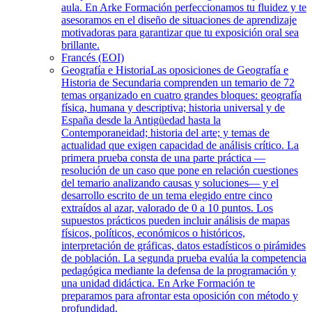
aula. En Arke Formación perfeccionamos tu fluidez y te
asesoramos en el diseño de situaciones de aprendizaje
motivadoras para garantizar que tu exposición oral sea
brillante.
Francés (EOI)
Geografía e Historia
Las oposiciones de Geografía e
Historia de Secundaria comprenden un temario de 72
temas organizado en cuatro grandes bloques: geografía
física, humana y descriptiva; historia universal y de
España desde la Antigüedad hasta la
Contemporaneidad; historia del arte; y temas de
actualidad que exigen capacidad de análisis crítico. La
primera prueba consta de una parte práctica —
resolución de un caso que pone en relación cuestiones
del temario analizando causas y soluciones— y el
desarrollo escrito de un tema elegido entre cinco
extraídos al azar, valorado de 0 a 10 puntos. Los
supuestos prácticos pueden incluir análisis de mapas
físicos, políticos, económicos o históricos,
interpretación de gráficas, datos estadísticos o pirámides
de población. La segunda prueba evalúa la competencia
pedagógica mediante la defensa de la programación y
una unidad didáctica. En Arke Formación te
preparamos para afrontar esta oposición con método y
profundidad.