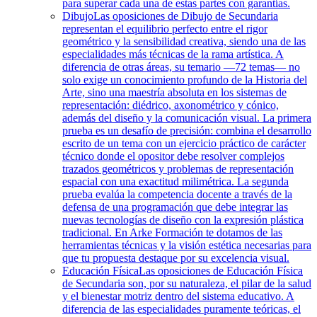
para superar cada una de estas partes con garantías.
Dibujo
Las oposiciones de Dibujo de Secundaria
representan el equilibrio perfecto entre el rigor
geométrico y la sensibilidad creativa, siendo una de las
especialidades más técnicas de la rama artística. A
diferencia de otras áreas, su temario —72 temas— no
solo exige un conocimiento profundo de la Historia del
Arte, sino una maestría absoluta en los sistemas de
representación: diédrico, axonométrico y cónico,
además del diseño y la comunicación visual. La primera
prueba es un desafío de precisión: combina el desarrollo
escrito de un tema con un ejercicio práctico de carácter
técnico donde el opositor debe resolver complejos
trazados geométricos y problemas de representación
espacial con una exactitud milimétrica. La segunda
prueba evalúa la competencia docente a través de la
defensa de una programación que debe integrar las
nuevas tecnologías de diseño con la expresión plástica
tradicional. En Arke Formación te dotamos de las
herramientas técnicas y la visión estética necesarias para
que tu propuesta destaque por su excelencia visual.
Educación Física
Las oposiciones de Educación Física
de Secundaria son, por su naturaleza, el pilar de la salud
y el bienestar motriz dentro del sistema educativo. A
diferencia de las especialidades puramente teóricas, el