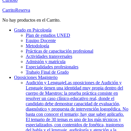
Cursos
0
Carrito
Reserva
No hay productos en el Carrito.
Grado en Psicología
Plan de estudios UNED
Equipo Docente
Metodología
Prácticas de capacitación profesional
Actividades transversales
Admisión y matrícula
Especialidades profesionales
Trabajo Final de Grado
Oposiciones Magisterio
Audición y Lenguaje
Las oposiciones de Audición y
Lenguaje tienen una identidad muy propia dentro del
cuerpo de Maestros: la prueba práctica consiste en
resolver un caso clínico-educativo real, donde el
candidato debe demostrar capacidad de evaluación,
diagnóstico y propuesta de intervención logopédica. No
basta con conocer el temario; hay que saber aplicarlo.
El temario de 30 temas es uno de los más técnicos y
especializados, con contenidos de fonética, trastornos
del habla y el lenguaje, audiología y atención a la