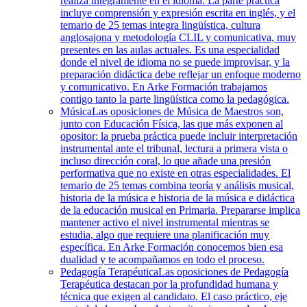
realiza íntegramente en el idioma. La parte práctica
incluye comprensión y expresión escrita en inglés, y el
temario de 25 temas integra lingüística, cultura
anglosajona y metodología CLIL y comunicativa, muy
presentes en las aulas actuales. Es una especialidad
donde el nivel de idioma no se puede improvisar, y la
preparación didáctica debe reflejar un enfoque moderno
y comunicativo. En Arke Formación trabajamos
contigo tanto la parte lingüística como la pedagógica.
Música
Las oposiciones de Música de Maestros son,
junto con Educación Física, las que más exponen al
opositor: la prueba práctica puede incluir interpretación
instrumental ante el tribunal, lectura a primera vista o
incluso dirección coral, lo que añade una presión
performativa que no existe en otras especialidades. El
temario de 25 temas combina teoría y análisis musical,
historia de la música e historia de la música e didáctica
de la educación musical en Primaria. Prepararse implica
mantener activo el nivel instrumental mientras se
estudia, algo que requiere una planificación muy
específica. En Arke Formación conocemos bien esa
dualidad y te acompañamos en todo el proceso.
Pedagogía Terapéutica
Las oposiciones de Pedagogía
Terapéutica destacan por la profundidad humana y
técnica que exigen al candidato. El caso práctico, eje