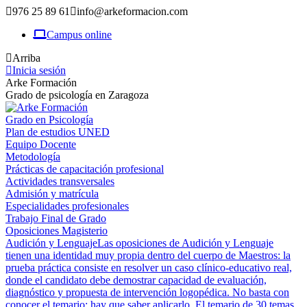
976 25 89 61
info@arkeformacion.com
Campus online
Arriba
Inicia sesión
Arke Formación
Grado de psicología en Zaragoza
Grado en Psicología
Plan de estudios UNED
Equipo Docente
Metodología
Prácticas de capacitación profesional
Actividades transversales
Admisión y matrícula
Especialidades profesionales
Trabajo Final de Grado
Oposiciones Magisterio
Audición y Lenguaje
Las oposiciones de Audición y Lenguaje
tienen una identidad muy propia dentro del cuerpo de Maestros: la
prueba práctica consiste en resolver un caso clínico-educativo real,
donde el candidato debe demostrar capacidad de evaluación,
diagnóstico y propuesta de intervención logopédica. No basta con
conocer el temario; hay que saber aplicarlo. El temario de 30 temas