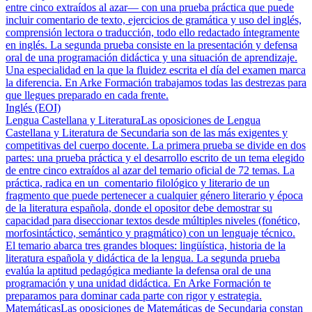
entre cinco extraídos al azar— con una prueba práctica que puede
incluir comentario de texto, ejercicios de gramática y uso del inglés,
comprensión lectora o traducción, todo ello redactado íntegramente
en inglés. La segunda prueba consiste en la presentación y defensa
oral de una programación didáctica y una situación de aprendizaje.
Una especialidad en la que la fluidez escrita el día del examen marca
la diferencia. En Arke Formación trabajamos todas las destrezas para
que llegues preparado en cada frente.
Inglés (EOI)
Lengua Castellana y Literatura
Las oposiciones de Lengua
Castellana y Literatura de Secundaria son de las más exigentes y
competitivas del cuerpo docente. La primera prueba se divide en dos
partes: una prueba práctica y el desarrollo escrito de un tema elegido
de entre cinco extraídos al azar del temario oficial de 72 temas. La
práctica, radica en un comentario filológico y literario de un
fragmento que puede pertenecer a cualquier género literario y época
de la literatura española, donde el opositor debe demostrar su
capacidad para diseccionar textos desde múltiples niveles (fonético,
morfosintáctico, semántico y pragmático) con un lenguaje técnico.
El temario abarca tres grandes bloques: lingüística, historia de la
literatura española y didáctica de la lengua. La segunda prueba
evalúa la aptitud pedagógica mediante la defensa oral de una
programación y una unidad didáctica. En Arke Formación te
preparamos para dominar cada parte con rigor y estrategia.
Matemáticas
Las oposiciones de Matemáticas de Secundaria constan