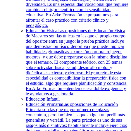
diversidad. Es una especialidad vocacional que requiere
combinar el rigor científico con la sensibilidad
educativa. En Arke Formación te preparamos para
afrontar el caso práctico con criterio clínico y
pedagógico.
Educación Física
Las oposiciones de Educación Física
de Maestros son las únicas en las que el propio cuerpo
del opositor entra en juego: la prueba práctica incluye
una demostración físico-deportiva que puede implicar
habilidades gimnásticas, expresión corporal o juegos
motores, y que debe prepararse con la misma disciplina
que el temario. El componente teórico, con 25 temas
sobre actividad física, salud, desarrollo motor y
didáctica, es extenso y riguroso. El gran reto de esta
especialidad es compatibilizar la preparación física con
el estudio, algo que requiere planificación y constancia.
En Arke Formación entendemos esa doble exigencia y
te ayudamos a gestionarla.
Educación Infantil
Educación Primaria
Las oposiciones de Educación
Primaria son las que mayor número de plazas
concentran, pero también las que exigen un perfil más
generalista y versátil. La parte práctica es uno de sus
rasgos más distintivos: habitualmente incluye ejercicios
de lengua castellana y matemáticas que requieren un