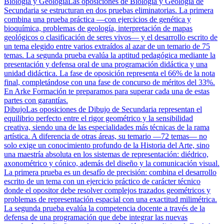
Biología y Geología
Las oposiciones de Biología y Geología de
Secundaria se estructuran en dos pruebas eliminatorias. La primera
combina una prueba práctica —con ejercicios de genética y
bioquímica, problemas de geología, interpretación de mapas
geológicos o clasificación de seres vivos— y el desarrollo escrito de
un tema elegido entre varios extraídos al azar de un temario de 75
temas. La segunda prueba evalúa la aptitud pedagógica mediante la
presentación y defensa oral de una programación didáctica y una
unidad didáctica. La fase de oposición representa el 66% de la nota
final, completándose con una fase de concurso de méritos del 33%.
En Arke Formación te preparamos para superar cada una de estas
partes con garantías.
Dibujo
Las oposiciones de Dibujo de Secundaria representan el
equilibrio perfecto entre el rigor geométrico y la sensibilidad
creativa, siendo una de las especialidades más técnicas de la rama
artística. A diferencia de otras áreas, su temario —72 temas— no
solo exige un conocimiento profundo de la Historia del Arte, sino
una maestría absoluta en los sistemas de representación: diédrico,
axonométrico y cónico, además del diseño y la comunicación visual.
La primera prueba es un desafío de precisión: combina el desarrollo
escrito de un tema con un ejercicio práctico de carácter técnico
donde el opositor debe resolver complejos trazados geométricos y
problemas de representación espacial con una exactitud milimétrica.
La segunda prueba evalúa la competencia docente a través de la
defensa de una programación que debe integrar las nuevas