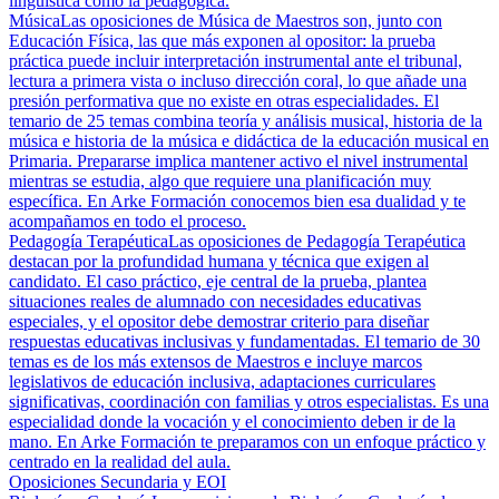
lingüística como la pedagógica.
Música
Las oposiciones de Música de Maestros son, junto con
Educación Física, las que más exponen al opositor: la prueba
práctica puede incluir interpretación instrumental ante el tribunal,
lectura a primera vista o incluso dirección coral, lo que añade una
presión performativa que no existe en otras especialidades. El
temario de 25 temas combina teoría y análisis musical, historia de la
música e historia de la música e didáctica de la educación musical en
Primaria. Prepararse implica mantener activo el nivel instrumental
mientras se estudia, algo que requiere una planificación muy
específica. En Arke Formación conocemos bien esa dualidad y te
acompañamos en todo el proceso.
Pedagogía Terapéutica
Las oposiciones de Pedagogía Terapéutica
destacan por la profundidad humana y técnica que exigen al
candidato. El caso práctico, eje central de la prueba, plantea
situaciones reales de alumnado con necesidades educativas
especiales, y el opositor debe demostrar criterio para diseñar
respuestas educativas inclusivas y fundamentadas. El temario de 30
temas es de los más extensos de Maestros e incluye marcos
legislativos de educación inclusiva, adaptaciones curriculares
significativas, coordinación con familias y otros especialistas. Es una
especialidad donde la vocación y el conocimiento deben ir de la
mano. En Arke Formación te preparamos con un enfoque práctico y
centrado en la realidad del aula.
Oposiciones Secundaria y EOI