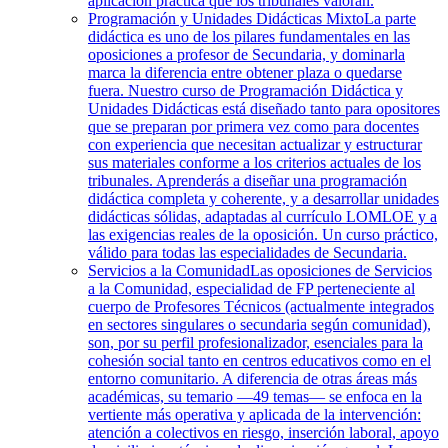
aplicación práctica que los tribunales valoran.
Programación y Unidades Didácticas Mixto
La parte
didáctica es uno de los pilares fundamentales en las
oposiciones a profesor de Secundaria, y dominarla
marca la diferencia entre obtener plaza o quedarse
fuera. Nuestro curso de Programación Didáctica y
Unidades Didácticas está diseñado tanto para opositores
que se preparan por primera vez como para docentes
con experiencia que necesitan actualizar y estructurar
sus materiales conforme a los criterios actuales de los
tribunales. Aprenderás a diseñar una programación
didáctica completa y coherente, y a desarrollar unidades
didácticas sólidas, adaptadas al currículo LOMLOE y a
las exigencias reales de la oposición. Un curso práctico,
válido para todas las especialidades de Secundaria.
Servicios a la Comunidad
Las oposiciones de Servicios
a la Comunidad, especialidad de FP perteneciente al
cuerpo de Profesores Técnicos (actualmente integrados
en sectores singulares o secundaria según comunidad),
son, por su perfil profesionalizador, esenciales para la
cohesión social tanto en centros educativos como en el
entorno comunitario. A diferencia de otras áreas más
académicas, su temario —49 temas— se enfoca en la
vertiente más operativa y aplicada de la intervención:
atención a colectivos en riesgo, inserción laboral, apoyo