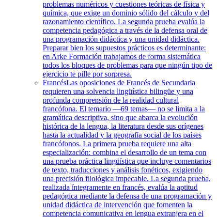
problemas numéricos y cuestiones teóricas de física y
química, que exige un dominio sólido del cálculo y del
razonamiento científico. La segunda prueba evalúa la
competencia pedagógica a través de la defensa oral de
una programación didáctica y una unidad didáctica.
Preparar bien los supuestos prácticos es determinante:
en Arke Formación trabajamos de forma sistemática
todos los bloques de problemas para que ningún tipo de
ejercicio te pille por sorpresa.
Francés
Las oposiciones de Francés de Secundaria
requieren una solvencia lingüística bilingüe y una
profunda comprensión de la realidad cultural
francófona. El temario —69 temas— no se limita a la
gramática descriptiva, sino que abarca la evolución
histórica de la lengua, la literatura desde sus orígenes
hasta la actualidad y la geografía social de los países
francófonos. La primera prueba requiere una alta
especialización: combina el desarrollo de un tema con
una prueba práctica lingüística que incluye comentarios
de texto, traducciones y análisis fonéticos, exigiendo
una precisión filológica impecable. La segunda prueba,
realizada íntegramente en francés, evalúa la aptitud
pedagógica mediante la defensa de una programación y
unidad didáctica de intervención que fomenten la
competencia comunicativa en lengua extranjera en el