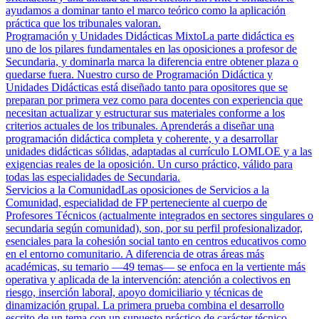
ayudamos a dominar tanto el marco teórico como la aplicación
práctica que los tribunales valoran.
Programación y Unidades Didácticas Mixto
La parte didáctica es
uno de los pilares fundamentales en las oposiciones a profesor de
Secundaria, y dominarla marca la diferencia entre obtener plaza o
quedarse fuera. Nuestro curso de Programación Didáctica y
Unidades Didácticas está diseñado tanto para opositores que se
preparan por primera vez como para docentes con experiencia que
necesitan actualizar y estructurar sus materiales conforme a los
criterios actuales de los tribunales. Aprenderás a diseñar una
programación didáctica completa y coherente, y a desarrollar
unidades didácticas sólidas, adaptadas al currículo LOMLOE y a las
exigencias reales de la oposición. Un curso práctico, válido para
todas las especialidades de Secundaria.
Servicios a la Comunidad
Las oposiciones de Servicios a la
Comunidad, especialidad de FP perteneciente al cuerpo de
Profesores Técnicos (actualmente integrados en sectores singulares o
secundaria según comunidad), son, por su perfil profesionalizador,
esenciales para la cohesión social tanto en centros educativos como
en el entorno comunitario. A diferencia de otras áreas más
académicas, su temario —49 temas— se enfoca en la vertiente más
operativa y aplicada de la intervención: atención a colectivos en
riesgo, inserción laboral, apoyo domiciliario y técnicas de
dinamización grupal. La primera prueba combina el desarrollo
escrito de un tema con un supuesto práctico de carácter técnico,