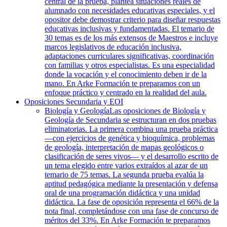
central de la prueba, plantea situaciones reales de
alumnado con necesidades educativas especiales, y el
opositor debe demostrar criterio para diseñar respuestas
educativas inclusivas y fundamentadas. El temario de
30 temas es de los más extensos de Maestros e incluye
marcos legislativos de educación inclusiva,
adaptaciones curriculares significativas, coordinación
con familias y otros especialistas. Es una especialidad
donde la vocación y el conocimiento deben ir de la
mano. En Arke Formación te preparamos con un
enfoque práctico y centrado en la realidad del aula.
Oposiciones Secundaria y EOI
Biología y Geología
Las oposiciones de Biología y
Geología de Secundaria se estructuran en dos pruebas
eliminatorias. La primera combina una prueba práctica
—con ejercicios de genética y bioquímica, problemas
de geología, interpretación de mapas geológicos o
clasificación de seres vivos— y el desarrollo escrito de
un tema elegido entre varios extraídos al azar de un
temario de 75 temas. La segunda prueba evalúa la
aptitud pedagógica mediante la presentación y defensa
oral de una programación didáctica y una unidad
didáctica. La fase de oposición representa el 66% de la
nota final, completándose con una fase de concurso de
méritos del 33%. En Arke Formación te preparamos