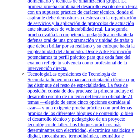
domiciliario y técnicas de dinamización grupal. La
primera prueba combina el desarrollo escrito de un tema
con un supuesto práctico de carácter técnico, donde el
aspirante debe demostrar su destreza en la organización
de servicios y la aplicación de protocolos de actuación
ante situaciones de vulnerabilidad real. La segunda
prueba evalúa la competencia pedagógica mediante la
defensa oral de una programación y unidad de trabajo
que deben brillar por su realismo y su enfoque hacia la
empleabilidad del alumnado. Desde Arke Formación
potenciamos tu perfil práctico para que cada fase del
examen refleje tu solvencia como profesional de la
intervención directa.
Tecnología
Las oposiciones de Tecnología de
Secundaria tienen una marcada orientación técnica que
las distingue del resto de especialidades. La fase de
oposición consta de dos pruebas: la primera incluye el
desarrollo escrito de un tema del temario oficial de 71
temas —elegido de entre cinco opciones extraídas al
azar— y una exigente prueba práctica con problemas
propios de los diferentes bloques de contenido, o bien
el desarrollo técnico y pedagógico de un proyecto
tecnológico de taller. Los bloques prácticos más
determinantes son electricidad, electrónica analógica y
digital, mecanismos, termodinámica, neumática e