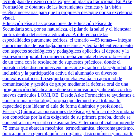
tecnologías de diseño con la expresión plástica tradicional. En Arke
Formación te dotamos de las herramientas técnicas y la visión
estética necesarias para que tu propuesta destaque por su excelencia
visual.
Educación Física
Las oposiciones de Educación Física de
Secundaria son, por su naturaleza, el pilar de la salud y el bienestar
motriz dentro del sistema educativo. A diferencia de las
especialidades puramente teóricas, el temario —65 temas— integra
conocimientos de fisiología, biomecánica y teoría del entrenamiento
con aspectos sociológicos y pedagógicos aplicados al deporte y la
expresión corporal. La primera prueba vincula el desarrollo escrito
de un tema con la resolución de supuestos prácticos, donde el
opositor debe diseñar intervenciones que garanticen la seguridad, la
inclusión y la participación activa del alumnado en diversos
contextos motrices. La segunda prueba evalúa la capacidad de
comunicación y gestión de grupo mediante la defensa oral de una
programación didáctica que debe ser innovadora y alineada con los
nuevos currículos LOMLOE. Desde Arke Formación te ayudamos a
construir una metodología propia que demuestre al tribunal tu
capacidad para liderar el aula de forma dinámica y profesional.
Física y Química
Las oposiciones de Física y Química de Secundaria
son conocidas por la alta exigencia de su primera prueba, donde se
concentra la mayor criba de aspirantes. El temario oficial comprende
75 temas que abarcan mecánica, termodinámica, electromagnetismo,
óptica, química general, química orgánica, fisicoquímica y una parte