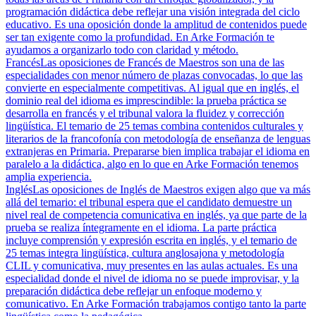
programación didáctica debe reflejar una visión integrada del ciclo
educativo. Es una oposición donde la amplitud de contenidos puede
ser tan exigente como la profundidad. En Arke Formación te
ayudamos a organizarlo todo con claridad y método.
Francés
Las oposiciones de Francés de Maestros son una de las
especialidades con menor número de plazas convocadas, lo que las
convierte en especialmente competitivas. Al igual que en inglés, el
dominio real del idioma es imprescindible: la prueba práctica se
desarrolla en francés y el tribunal valora la fluidez y corrección
lingüística. El temario de 25 temas combina contenidos culturales y
literarios de la francofonía con metodología de enseñanza de lenguas
extranjeras en Primaria. Prepararse bien implica trabajar el idioma en
paralelo a la didáctica, algo en lo que en Arke Formación tenemos
amplia experiencia.
Inglés
Las oposiciones de Inglés de Maestros exigen algo que va más
allá del temario: el tribunal espera que el candidato demuestre un
nivel real de competencia comunicativa en inglés, ya que parte de la
prueba se realiza íntegramente en el idioma. La parte práctica
incluye comprensión y expresión escrita en inglés, y el temario de
25 temas integra lingüística, cultura anglosajona y metodología
CLIL y comunicativa, muy presentes en las aulas actuales. Es una
especialidad donde el nivel de idioma no se puede improvisar, y la
preparación didáctica debe reflejar un enfoque moderno y
comunicativo. En Arke Formación trabajamos contigo tanto la parte