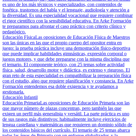
es uno de los más técnicos y especializados, con contenidos de
fonética, trastornos del habla y el lenguaje, audiología y atención a
la diversidad. Es una especialidad vocacional que requiere combinar
el rigor científico con la sensibilidad educativa. En Arke Formación
te preparamos para afrontar el caso práctico con criterio clínico y
pedagógico.
Educación Física
Las oposiciones de Educación Física de Maestros
son las únicas en las que el propio cuerpo del opositor entra en
juego: la prueba práctica incluye una demostración físico-deportiva
que puede implicar habilidades gimnásticas, expresión corporal o
juegos motores, y que debe prepararse con la misma disciplina que
el temario. El componente teórico, con 25 temas sobre actividad
física, salud, desarrollo motor y didáctica, es extenso y riguroso. El
gran reto de esta especialidad es compatibilizar la preparación física
con el estudio, algo que requiere planificación y constancia. En Arke
Formación entendemos esa doble exigencia y te ayudamos a
gestionarla.
Educación Infantil
Educación Primaria
Las oposiciones de Educación Primaria son las
que mayor número de plazas concentran, pero también las que
exigen un perfil más generalista y versátil. La parte práctica es uno
de sus rasgos más distintivos: habitualmente incluye ejercicios de
lengua castellana y matemáticas que requieren un dominio sólido de
los contenidos básicos del currículo. El temario de 25 temas abarca
todas las áreas de Primaria con un enfoque globalizador, y la