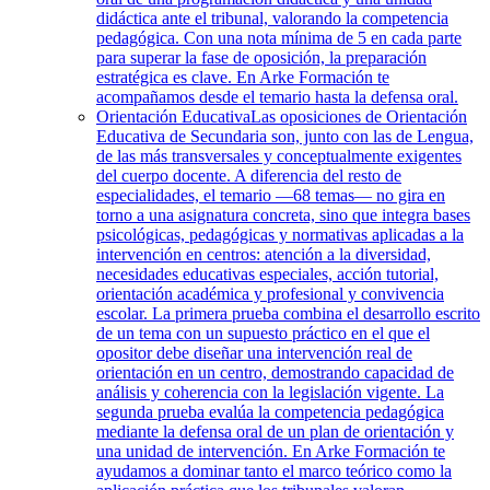
didáctica ante el tribunal, valorando la competencia
pedagógica. Con una nota mínima de 5 en cada parte
para superar la fase de oposición, la preparación
estratégica es clave. En Arke Formación te
acompañamos desde el temario hasta la defensa oral.
Orientación Educativa
Las oposiciones de Orientación
Educativa de Secundaria son, junto con las de Lengua,
de las más transversales y conceptualmente exigentes
del cuerpo docente. A diferencia del resto de
especialidades, el temario —68 temas— no gira en
torno a una asignatura concreta, sino que integra bases
psicológicas, pedagógicas y normativas aplicadas a la
intervención en centros: atención a la diversidad,
necesidades educativas especiales, acción tutorial,
orientación académica y profesional y convivencia
escolar. La primera prueba combina el desarrollo escrito
de un tema con un supuesto práctico en el que el
opositor debe diseñar una intervención real de
orientación en un centro, demostrando capacidad de
análisis y coherencia con la legislación vigente. La
segunda prueba evalúa la competencia pedagógica
mediante la defensa oral de un plan de orientación y
una unidad de intervención. En Arke Formación te
ayudamos a dominar tanto el marco teórico como la