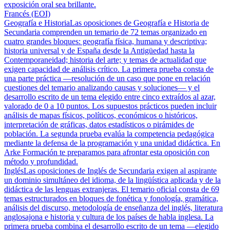
exposición oral sea brillante.
Francés (EOI)
Geografía e Historia
Las oposiciones de Geografía e Historia de
Secundaria comprenden un temario de 72 temas organizado en
cuatro grandes bloques: geografía física, humana y descriptiva;
historia universal y de España desde la Antigüedad hasta la
Contemporaneidad; historia del arte; y temas de actualidad que
exigen capacidad de análisis crítico. La primera prueba consta de
una parte práctica —resolución de un caso que pone en relación
cuestiones del temario analizando causas y soluciones— y el
desarrollo escrito de un tema elegido entre cinco extraídos al azar,
valorado de 0 a 10 puntos. Los supuestos prácticos pueden incluir
análisis de mapas físicos, políticos, económicos o históricos,
interpretación de gráficas, datos estadísticos o pirámides de
población. La segunda prueba evalúa la competencia pedagógica
mediante la defensa de la programación y una unidad didáctica. En
Arke Formación te preparamos para afrontar esta oposición con
método y profundidad.
Inglés
Las oposiciones de Inglés de Secundaria exigen al aspirante
un dominio simultáneo del idioma, de la lingüística aplicada y de la
didáctica de las lenguas extranjeras. El temario oficial consta de 69
temas estructurados en bloques de fonética y fonología, gramática,
análisis del discurso, metodología de enseñanza del inglés, literatura
anglosajona e historia y cultura de los países de habla inglesa. La
primera prueba combina el desarrollo escrito de un tema —elegido