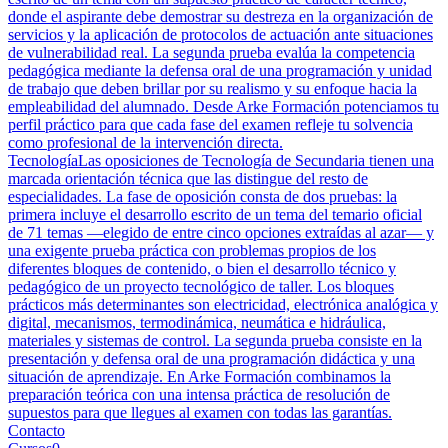
donde el aspirante debe demostrar su destreza en la organización de
servicios y la aplicación de protocolos de actuación ante situaciones
de vulnerabilidad real. La segunda prueba evalúa la competencia
pedagógica mediante la defensa oral de una programación y unidad
de trabajo que deben brillar por su realismo y su enfoque hacia la
empleabilidad del alumnado. Desde Arke Formación potenciamos tu
perfil práctico para que cada fase del examen refleje tu solvencia
como profesional de la intervención directa.
Tecnología
Las oposiciones de Tecnología de Secundaria tienen una
marcada orientación técnica que las distingue del resto de
especialidades. La fase de oposición consta de dos pruebas: la
primera incluye el desarrollo escrito de un tema del temario oficial
de 71 temas —elegido de entre cinco opciones extraídas al azar— y
una exigente prueba práctica con problemas propios de los
diferentes bloques de contenido, o bien el desarrollo técnico y
pedagógico de un proyecto tecnológico de taller. Los bloques
prácticos más determinantes son electricidad, electrónica analógica y
digital, mecanismos, termodinámica, neumática e hidráulica,
materiales y sistemas de control. La segunda prueba consiste en la
presentación y defensa oral de una programación didáctica y una
situación de aprendizaje. En Arke Formación combinamos la
preparación teórica con una intensa práctica de resolución de
supuestos para que llegues al examen con todas las garantías.
Contacto