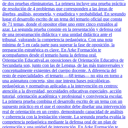
de dos pruebas eliminatorias. La primera incluye una prueba práctica
de resolución de 4 problemas que corresponden a las áreas de
álgebra, análisis, geometría, y estadística y probabilidad. En segundo
lugar el desarrollo escrito de un tema del temario oficial que consta
de 71 temas, donde el opositor elige uno entre cinco extraídos al
azar. La segunda prueba consiste en la presentación y defensa oral
de una programación didáctica y una unidad didáctica ante el
tribunal, valorando la competencia pedagógica. Con una nota
mínima de 5 en cada parte para superar la fase de oposición, la
preparación estratégica es clave. En Arke Formación te
acompañamos desde el temario hasta la defensa oral.
Orientación Educativa
Las oposiciones de Orientación Educativa de
Secundaria son, junto con las de Lengua, de las más transversales y
conceptualmente exigentes del cuerpo docente. A diferencia del
resto de especialidades, el temario —68 temas— no gira en torno a
una asignatura concreta, sino que integra bases psicológicas,
pedagógicas y normativas aplicadas a la intervención en centros:
atención a la diversidad, necesidades educativas especiales, acción
tutorial, orientación académica y profesional y convivencia escolar.
La primera prueba combina el desarrollo escrito de un tema con un
supuesto práctico en el que el opositor debe diseñar una intervención
real de orientación en un centro, demostrando capacidad de análisis
y coherencia con la legislación vigente. La segunda prueba evalúa la
competencia pedagógica mediante la defensa oral de un plan de
orientación y una unidad de intervención. En Arke Formación te