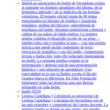
Inglés
Las oposiciones de Inglés de Secundaria exigen
al aspirante un dominio simultáneo del idioma, de la
lingüística aplicada y de la didáctica de las lenguas
extranjeras. El temario oficial consta de 69 temas
estructurados en bloques de fonética y fonología,
gramática, análisis del discurso, metodología de
enseñanza del inglés, literatura anglosajona e historia y
cultura de los países de habla inglesa. La primera
prueba combina el desarrollo escrito de un tema —
elegido entre cinco extraídos al azar— con una prueba
práctica que puede incluir comentario de texto,
ejercicios de gramática y uso del inglés, comprensión
lectora o traducción, todo ello redactado íntegramente
en inglés. La segunda prueba consiste en la
presentación y defensa oral de una programación
didáctica y una situación de aprendizaje. Una
especialidad en la que la fluidez escrita el día del
examen marca la diferencia. En Arke Formación
trabajamos todas las destrezas para que llegues
preparado en cada frente.
Inglés (EOI)
Lengua Castellana y Literatura
Las oposiciones de
Lengua Castellana y Literatura de Secundaria son de
las más exigentes y competitivas del cuerpo docente. La
primera prueba se divide en dos partes: una prueba