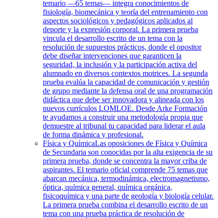
temario —65 temas— integra conocimientos de
fisiología, biomecánica y teoría del entrenamiento con
aspectos sociológicos y pedagógicos aplicados al
deporte y la expresión corporal. La primera prueba
vincula el desarrollo escrito de un tema con la
resolución de supuestos prácticos, donde el opositor
debe diseñar intervenciones que garanticen la
seguridad, la inclusión y la participación activa del
alumnado en diversos contextos motrices. La segunda
prueba evalúa la capacidad de comunicación y gestión
de grupo mediante la defensa oral de una programación
didáctica que debe ser innovadora y alineada con los
nuevos currículos LOMLOE. Desde Arke Formación
te ayudamos a construir una metodología propia que
demuestre al tribunal tu capacidad para liderar el aula
de forma dinámica y profesional.
Física y Química
Las oposiciones de Física y Química
de Secundaria son conocidas por la alta exigencia de su
primera prueba, donde se concentra la mayor criba de
aspirantes. El temario oficial comprende 75 temas que
abarcan mecánica, termodinámica, electromagnetismo,
óptica, química general, química orgánica,
fisicoquímica y una parte de geología y biología celular.
La primera prueba combina el desarrollo escrito de un
tema con una prueba práctica de resolución de