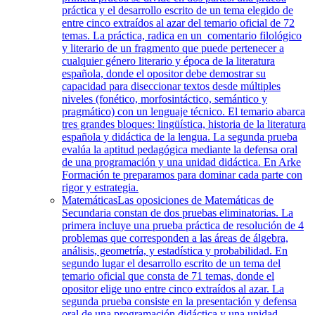
práctica y el desarrollo escrito de un tema elegido de
entre cinco extraídos al azar del temario oficial de 72
temas. La práctica, radica en un comentario filológico
y literario de un fragmento que puede pertenecer a
cualquier género literario y época de la literatura
española, donde el opositor debe demostrar su
capacidad para diseccionar textos desde múltiples
niveles (fonético, morfosintáctico, semántico y
pragmático) con un lenguaje técnico. El temario abarca
tres grandes bloques: lingüística, historia de la literatura
española y didáctica de la lengua. La segunda prueba
evalúa la aptitud pedagógica mediante la defensa oral
de una programación y una unidad didáctica. En Arke
Formación te preparamos para dominar cada parte con
rigor y estrategia.
Matemáticas
Las oposiciones de Matemáticas de
Secundaria constan de dos pruebas eliminatorias. La
primera incluye una prueba práctica de resolución de 4
problemas que corresponden a las áreas de álgebra,
análisis, geometría, y estadística y probabilidad. En
segundo lugar el desarrollo escrito de un tema del
temario oficial que consta de 71 temas, donde el
opositor elige uno entre cinco extraídos al azar. La
segunda prueba consiste en la presentación y defensa
oral de una programación didáctica y una unidad