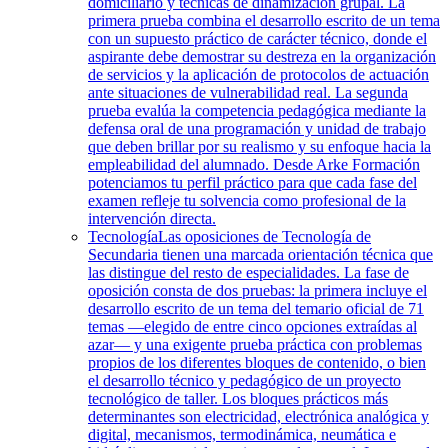
domiciliario y técnicas de dinamización grupal. La
primera prueba combina el desarrollo escrito de un tema
con un supuesto práctico de carácter técnico, donde el
aspirante debe demostrar su destreza en la organización
de servicios y la aplicación de protocolos de actuación
ante situaciones de vulnerabilidad real. La segunda
prueba evalúa la competencia pedagógica mediante la
defensa oral de una programación y unidad de trabajo
que deben brillar por su realismo y su enfoque hacia la
empleabilidad del alumnado. Desde Arke Formación
potenciamos tu perfil práctico para que cada fase del
examen refleje tu solvencia como profesional de la
intervención directa.
Tecnología
Las oposiciones de Tecnología de
Secundaria tienen una marcada orientación técnica que
las distingue del resto de especialidades. La fase de
oposición consta de dos pruebas: la primera incluye el
desarrollo escrito de un tema del temario oficial de 71
temas —elegido de entre cinco opciones extraídas al
azar— y una exigente prueba práctica con problemas
propios de los diferentes bloques de contenido, o bien
el desarrollo técnico y pedagógico de un proyecto
tecnológico de taller. Los bloques prácticos más
determinantes son electricidad, electrónica analógica y
digital, mecanismos, termodinámica, neumática e