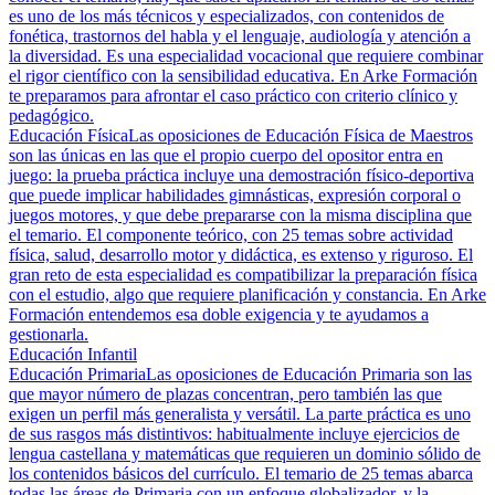
es uno de los más técnicos y especializados, con contenidos de
fonética, trastornos del habla y el lenguaje, audiología y atención a
la diversidad. Es una especialidad vocacional que requiere combinar
el rigor científico con la sensibilidad educativa. En Arke Formación
te preparamos para afrontar el caso práctico con criterio clínico y
pedagógico.
Educación Física
Las oposiciones de Educación Física de Maestros
son las únicas en las que el propio cuerpo del opositor entra en
juego: la prueba práctica incluye una demostración físico-deportiva
que puede implicar habilidades gimnásticas, expresión corporal o
juegos motores, y que debe prepararse con la misma disciplina que
el temario. El componente teórico, con 25 temas sobre actividad
física, salud, desarrollo motor y didáctica, es extenso y riguroso. El
gran reto de esta especialidad es compatibilizar la preparación física
con el estudio, algo que requiere planificación y constancia. En Arke
Formación entendemos esa doble exigencia y te ayudamos a
gestionarla.
Educación Infantil
Educación Primaria
Las oposiciones de Educación Primaria son las
que mayor número de plazas concentran, pero también las que
exigen un perfil más generalista y versátil. La parte práctica es uno
de sus rasgos más distintivos: habitualmente incluye ejercicios de
lengua castellana y matemáticas que requieren un dominio sólido de
los contenidos básicos del currículo. El temario de 25 temas abarca
todas las áreas de Primaria con un enfoque globalizador, y la