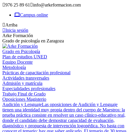
976 25 89 61
info@arkeformacion.com
Campus online
Arriba
Inicia sesión
Arke Formación
Grado de psicología en Zaragoza
Grado en Psicología
Plan de estudios UNED
Equipo Docente
Metodología
Prácticas de capacitación profesional
Actividades transversales
Admisión y matrícula
Especialidades profesionales
Trabajo Final de Grado
Oposiciones Magisterio
Audición y Lenguaje
Las oposiciones de Audición y Lenguaje
tienen una identidad muy propia dentro del cuerpo de Maestros: la
prueba práctica consiste en resolver un caso clínico-educativo real,
donde el candidato debe demostrar capacidad de evaluación,
diagnóstico y propuesta de intervención logopédica. No basta con
conocer el temario; hay que saber aplicarlo. El temario de 30 temas