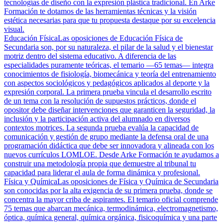
tecnologías de diseño con la expresión plástica tradicional. En Arke
Formación te dotamos de las herramientas técnicas y la visión
estética necesarias para que tu propuesta destaque por su excelencia
visual.
Educación Física
Las oposiciones de Educación Física de
Secundaria son, por su naturaleza, el pilar de la salud y el bienestar
motriz dentro del sistema educativo. A diferencia de las
especialidades puramente teóricas, el temario —65 temas— integra
conocimientos de fisiología, biomecánica y teoría del entrenamiento
con aspectos sociológicos y pedagógicos aplicados al deporte y la
expresión corporal. La primera prueba vincula el desarrollo escrito
de un tema con la resolución de supuestos prácticos, donde el
opositor debe diseñar intervenciones que garanticen la seguridad, la
inclusión y la participación activa del alumnado en diversos
contextos motrices. La segunda prueba evalúa la capacidad de
comunicación y gestión de grupo mediante la defensa oral de una
programación didáctica que debe ser innovadora y alineada con los
nuevos currículos LOMLOE. Desde Arke Formación te ayudamos a
construir una metodología propia que demuestre al tribunal tu
capacidad para liderar el aula de forma dinámica y profesional.
Física y Química
Las oposiciones de Física y Química de Secundaria
son conocidas por la alta exigencia de su primera prueba, donde se
concentra la mayor criba de aspirantes. El temario oficial comprende
75 temas que abarcan mecánica, termodinámica, electromagnetismo,
óptica, química general, química orgánica, fisicoquímica y una parte