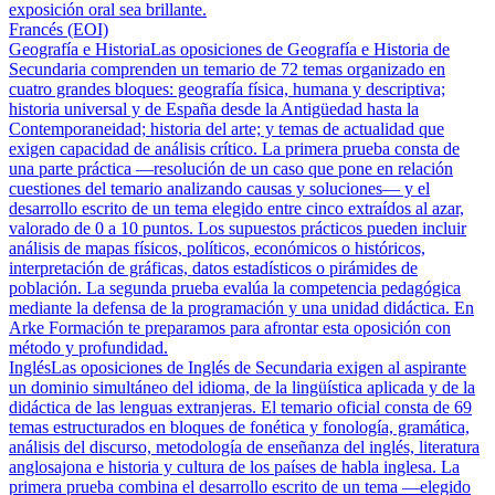
exposición oral sea brillante.
Francés (EOI)
Geografía e Historia
Las oposiciones de Geografía e Historia de
Secundaria comprenden un temario de 72 temas organizado en
cuatro grandes bloques: geografía física, humana y descriptiva;
historia universal y de España desde la Antigüedad hasta la
Contemporaneidad; historia del arte; y temas de actualidad que
exigen capacidad de análisis crítico. La primera prueba consta de
una parte práctica —resolución de un caso que pone en relación
cuestiones del temario analizando causas y soluciones— y el
desarrollo escrito de un tema elegido entre cinco extraídos al azar,
valorado de 0 a 10 puntos. Los supuestos prácticos pueden incluir
análisis de mapas físicos, políticos, económicos o históricos,
interpretación de gráficas, datos estadísticos o pirámides de
población. La segunda prueba evalúa la competencia pedagógica
mediante la defensa de la programación y una unidad didáctica. En
Arke Formación te preparamos para afrontar esta oposición con
método y profundidad.
Inglés
Las oposiciones de Inglés de Secundaria exigen al aspirante
un dominio simultáneo del idioma, de la lingüística aplicada y de la
didáctica de las lenguas extranjeras. El temario oficial consta de 69
temas estructurados en bloques de fonética y fonología, gramática,
análisis del discurso, metodología de enseñanza del inglés, literatura
anglosajona e historia y cultura de los países de habla inglesa. La
primera prueba combina el desarrollo escrito de un tema —elegido