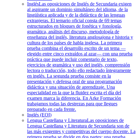
Inglés
Las oposiciones de Inglés de Secundaria exigen
al aspirante un dominio simultáneo del idioma, de la
lingüística aplicada y de la didáctica de las lenguas
extranjeras. El temario oficial consta de 69 temas
estructurados en bloques de fonética y fonología,
gramática, análisis del discurso, metodología de
enseñanza del inglés, literatura anglosajona e historia y
cultura de los países de habla inglesa. La primera
prueba combina el desarrollo escrito de un tema —
elegido entre cinco extraídos al azar— con una prueba
práctica que puede incluir comentario de texto,
ejercicios de gramática y uso del inglés, comprensión
lectora o traducción, todo ello redactado íntegramente
en inglés. La segunda prueba consiste en la
presentación y defensa oral de una programación
didáctica y una situación de aprendizaje. Una
especialidad en la que la fluidez escrita el día del
examen marca la diferencia. En Arke Formación
trabajamos todas las destrezas para que llegues
preparado en cada frente.
Inglés (EOI)
Lengua Castellana y Literatura
Las oposiciones de
Lengua Castellana y Literatura de Secundaria son de
las más exigentes y competitivas del cuerpo docente. La
primera prueba se divide en dos partes: una prueba