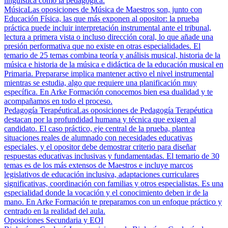
lingüística como la pedagógica.
Música
Las oposiciones de Música de Maestros son, junto con
Educación Física, las que más exponen al opositor: la prueba
práctica puede incluir interpretación instrumental ante el tribunal,
lectura a primera vista o incluso dirección coral, lo que añade una
presión performativa que no existe en otras especialidades. El
temario de 25 temas combina teoría y análisis musical, historia de la
música e historia de la música e didáctica de la educación musical en
Primaria. Prepararse implica mantener activo el nivel instrumental
mientras se estudia, algo que requiere una planificación muy
específica. En Arke Formación conocemos bien esa dualidad y te
acompañamos en todo el proceso.
Pedagogía Terapéutica
Las oposiciones de Pedagogía Terapéutica
destacan por la profundidad humana y técnica que exigen al
candidato. El caso práctico, eje central de la prueba, plantea
situaciones reales de alumnado con necesidades educativas
especiales, y el opositor debe demostrar criterio para diseñar
respuestas educativas inclusivas y fundamentadas. El temario de 30
temas es de los más extensos de Maestros e incluye marcos
legislativos de educación inclusiva, adaptaciones curriculares
significativas, coordinación con familias y otros especialistas. Es una
especialidad donde la vocación y el conocimiento deben ir de la
mano. En Arke Formación te preparamos con un enfoque práctico y
centrado en la realidad del aula.
Oposiciones Secundaria y EOI