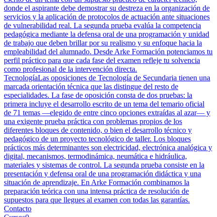
donde el aspirante debe demostrar su destreza en la organización de
servicios y la aplicación de protocolos de actuación ante situaciones
de vulnerabilidad real. La segunda prueba evalúa la competencia
pedagógica mediante la defensa oral de una programación y unidad
de trabajo que deben brillar por su realismo y su enfoque hacia la
empleabilidad del alumnado. Desde Arke Formación potenciamos tu
perfil práctico para que cada fase del examen refleje tu solvencia
como profesional de la intervención directa.
Tecnología
Las oposiciones de Tecnología de Secundaria tienen una
marcada orientación técnica que las distingue del resto de
especialidades. La fase de oposición consta de dos pruebas: la
primera incluye el desarrollo escrito de un tema del temario oficial
de 71 temas —elegido de entre cinco opciones extraídas al azar— y
una exigente prueba práctica con problemas propios de los
diferentes bloques de contenido, o bien el desarrollo técnico y
pedagógico de un proyecto tecnológico de taller. Los bloques
prácticos más determinantes son electricidad, electrónica analógica y
digital, mecanismos, termodinámica, neumática e hidráulica,
materiales y sistemas de control. La segunda prueba consiste en la
presentación y defensa oral de una programación didáctica y una
situación de aprendizaje. En Arke Formación combinamos la
preparación teórica con una intensa práctica de resolución de
supuestos para que llegues al examen con todas las garantías.
Contacto