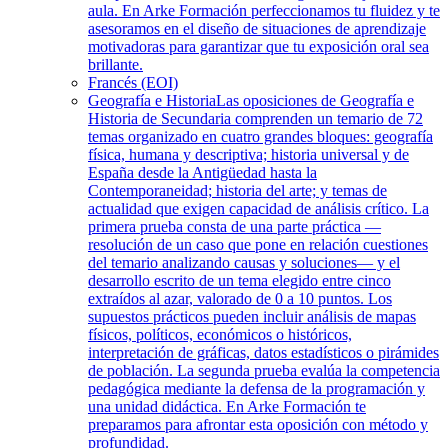
aula. En Arke Formación perfeccionamos tu fluidez y te
asesoramos en el diseño de situaciones de aprendizaje
motivadoras para garantizar que tu exposición oral sea
brillante.
Francés (EOI)
Geografía e Historia
Las oposiciones de Geografía e
Historia de Secundaria comprenden un temario de 72
temas organizado en cuatro grandes bloques: geografía
física, humana y descriptiva; historia universal y de
España desde la Antigüedad hasta la
Contemporaneidad; historia del arte; y temas de
actualidad que exigen capacidad de análisis crítico. La
primera prueba consta de una parte práctica —
resolución de un caso que pone en relación cuestiones
del temario analizando causas y soluciones— y el
desarrollo escrito de un tema elegido entre cinco
extraídos al azar, valorado de 0 a 10 puntos. Los
supuestos prácticos pueden incluir análisis de mapas
físicos, políticos, económicos o históricos,
interpretación de gráficas, datos estadísticos o pirámides
de población. La segunda prueba evalúa la competencia
pedagógica mediante la defensa de la programación y
una unidad didáctica. En Arke Formación te
preparamos para afrontar esta oposición con método y
profundidad.