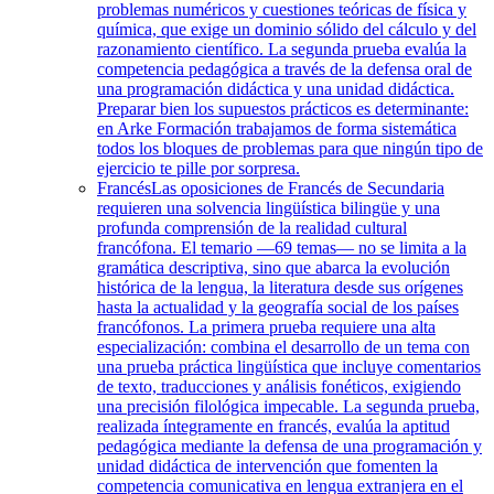
problemas numéricos y cuestiones teóricas de física y
química, que exige un dominio sólido del cálculo y del
razonamiento científico. La segunda prueba evalúa la
competencia pedagógica a través de la defensa oral de
una programación didáctica y una unidad didáctica.
Preparar bien los supuestos prácticos es determinante:
en Arke Formación trabajamos de forma sistemática
todos los bloques de problemas para que ningún tipo de
ejercicio te pille por sorpresa.
Francés
Las oposiciones de Francés de Secundaria
requieren una solvencia lingüística bilingüe y una
profunda comprensión de la realidad cultural
francófona. El temario —69 temas— no se limita a la
gramática descriptiva, sino que abarca la evolución
histórica de la lengua, la literatura desde sus orígenes
hasta la actualidad y la geografía social de los países
francófonos. La primera prueba requiere una alta
especialización: combina el desarrollo de un tema con
una prueba práctica lingüística que incluye comentarios
de texto, traducciones y análisis fonéticos, exigiendo
una precisión filológica impecable. La segunda prueba,
realizada íntegramente en francés, evalúa la aptitud
pedagógica mediante la defensa de una programación y
unidad didáctica de intervención que fomenten la
competencia comunicativa en lengua extranjera en el