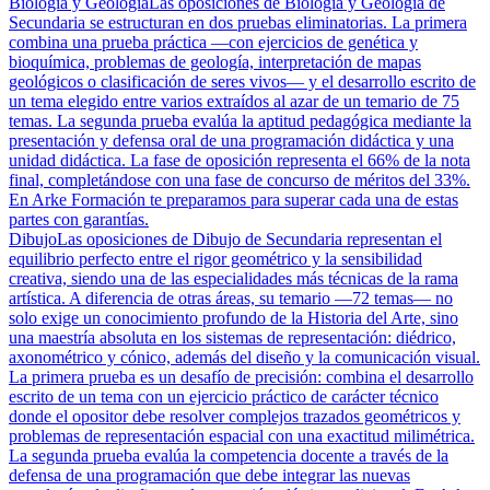
Biología y Geología
Las oposiciones de Biología y Geología de
Secundaria se estructuran en dos pruebas eliminatorias. La primera
combina una prueba práctica —con ejercicios de genética y
bioquímica, problemas de geología, interpretación de mapas
geológicos o clasificación de seres vivos— y el desarrollo escrito de
un tema elegido entre varios extraídos al azar de un temario de 75
temas. La segunda prueba evalúa la aptitud pedagógica mediante la
presentación y defensa oral de una programación didáctica y una
unidad didáctica. La fase de oposición representa el 66% de la nota
final, completándose con una fase de concurso de méritos del 33%.
En Arke Formación te preparamos para superar cada una de estas
partes con garantías.
Dibujo
Las oposiciones de Dibujo de Secundaria representan el
equilibrio perfecto entre el rigor geométrico y la sensibilidad
creativa, siendo una de las especialidades más técnicas de la rama
artística. A diferencia de otras áreas, su temario —72 temas— no
solo exige un conocimiento profundo de la Historia del Arte, sino
una maestría absoluta en los sistemas de representación: diédrico,
axonométrico y cónico, además del diseño y la comunicación visual.
La primera prueba es un desafío de precisión: combina el desarrollo
escrito de un tema con un ejercicio práctico de carácter técnico
donde el opositor debe resolver complejos trazados geométricos y
problemas de representación espacial con una exactitud milimétrica.
La segunda prueba evalúa la competencia docente a través de la
defensa de una programación que debe integrar las nuevas