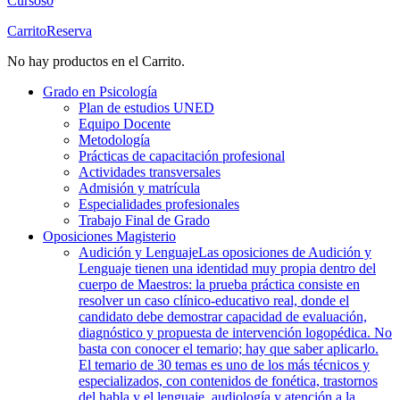
Cursos
0
Carrito
Reserva
No hay productos en el Carrito.
Grado en Psicología
Plan de estudios UNED
Equipo Docente
Metodología
Prácticas de capacitación profesional
Actividades transversales
Admisión y matrícula
Especialidades profesionales
Trabajo Final de Grado
Oposiciones Magisterio
Audición y Lenguaje
Las oposiciones de Audición y
Lenguaje tienen una identidad muy propia dentro del
cuerpo de Maestros: la prueba práctica consiste en
resolver un caso clínico-educativo real, donde el
candidato debe demostrar capacidad de evaluación,
diagnóstico y propuesta de intervención logopédica. No
basta con conocer el temario; hay que saber aplicarlo.
El temario de 30 temas es uno de los más técnicos y
especializados, con contenidos de fonética, trastornos
del habla y el lenguaje, audiología y atención a la