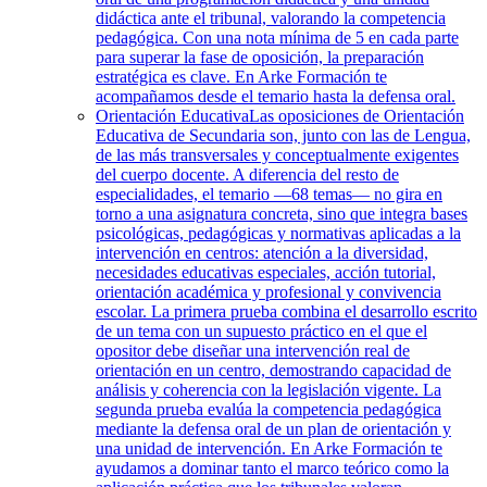
didáctica ante el tribunal, valorando la competencia
pedagógica. Con una nota mínima de 5 en cada parte
para superar la fase de oposición, la preparación
estratégica es clave. En Arke Formación te
acompañamos desde el temario hasta la defensa oral.
Orientación Educativa
Las oposiciones de Orientación
Educativa de Secundaria son, junto con las de Lengua,
de las más transversales y conceptualmente exigentes
del cuerpo docente. A diferencia del resto de
especialidades, el temario —68 temas— no gira en
torno a una asignatura concreta, sino que integra bases
psicológicas, pedagógicas y normativas aplicadas a la
intervención en centros: atención a la diversidad,
necesidades educativas especiales, acción tutorial,
orientación académica y profesional y convivencia
escolar. La primera prueba combina el desarrollo escrito
de un tema con un supuesto práctico en el que el
opositor debe diseñar una intervención real de
orientación en un centro, demostrando capacidad de
análisis y coherencia con la legislación vigente. La
segunda prueba evalúa la competencia pedagógica
mediante la defensa oral de un plan de orientación y
una unidad de intervención. En Arke Formación te
ayudamos a dominar tanto el marco teórico como la