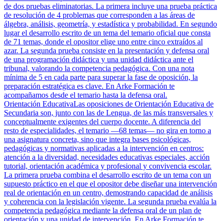
de dos pruebas eliminatorias. La primera incluye una prueba práctica
de resolución de 4 problemas que corresponden a las áreas de
álgebra, análisis, geometría, y estadística y probabilidad. En segundo
lugar el desarrollo escrito de un tema del temario oficial que consta
de 71 temas, donde el opositor elige uno entre cinco extraídos al
azar. La segunda prueba consiste en la presentación y defensa oral
de una programación didáctica y una unidad didáctica ante el
tribunal, valorando la competencia pedagógica. Con una nota
mínima de 5 en cada parte para superar la fase de oposición, la
preparación estratégica es clave. En Arke Formación te
acompañamos desde el temario hasta la defensa oral.
Orientación Educativa
Las oposiciones de Orientación Educativa de
Secundaria son, junto con las de Lengua, de las más transversales y
conceptualmente exigentes del cuerpo docente. A diferencia del
resto de especialidades, el temario —68 temas— no gira en torno a
una asignatura concreta, sino que integra bases psicológicas,
pedagógicas y normativas aplicadas a la intervención en centros:
atención a la diversidad, necesidades educativas especiales, acción
tutorial, orientación académica y profesional y convivencia escolar.
La primera prueba combina el desarrollo escrito de un tema con un
supuesto práctico en el que el opositor debe diseñar una intervención
real de orientación en un centro, demostrando capacidad de análisis
y coherencia con la legislación vigente. La segunda prueba evalúa la
competencia pedagógica mediante la defensa oral de un plan de
orientación y una unidad de intervención. En Arke Formación te