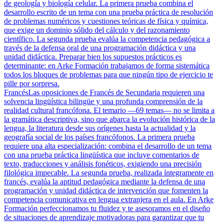
de geología y biología celular. La primera prueba combina el
desarrollo escrito de un tema con una prueba práctica de resolución
de problemas numéricos y cuestiones teóricas de física y química,
que exige un dominio sólido del cálculo y del razonamiento
científico. La segunda prueba evalúa la competencia pedagógica a
través de la defensa oral de una programación didáctica y una
unidad didáctica. Preparar bien los supuestos prácticos es
determinante: en Arke Formación trabajamos de forma sistemática
todos los bloques de problemas para que ningún tipo de ejercicio te
pille por sorpresa.
Francés
Las oposiciones de Francés de Secundaria requieren una
solvencia lingüística bilingüe y una profunda comprensión de la
realidad cultural francófona. El temario —69 temas— no se limita a
la gramática descriptiva, sino que abarca la evolución histórica de la
lengua, la literatura desde sus orígenes hasta la actualidad y la
geografía social de los países francófonos. La primera prueba
requiere una alta especialización: combina el desarrollo de un tema
con una prueba práctica lingüística que incluye comentarios de
texto, traducciones y análisis fonéticos, exigiendo una precisión
filológica impecable. La segunda prueba, realizada íntegramente en
francés, evalúa la aptitud pedagógica mediante la defensa de una
programación y unidad didáctica de intervención que fomenten la
competencia comunicativa en lengua extranjera en el aula. En Arke
Formación perfeccionamos tu fluidez y te asesoramos en el diseño
de situaciones de aprendizaje motivadoras para garantizar que tu