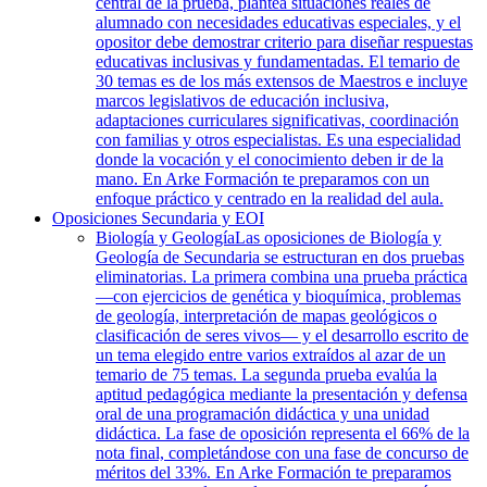
central de la prueba, plantea situaciones reales de
alumnado con necesidades educativas especiales, y el
opositor debe demostrar criterio para diseñar respuestas
educativas inclusivas y fundamentadas. El temario de
30 temas es de los más extensos de Maestros e incluye
marcos legislativos de educación inclusiva,
adaptaciones curriculares significativas, coordinación
con familias y otros especialistas. Es una especialidad
donde la vocación y el conocimiento deben ir de la
mano. En Arke Formación te preparamos con un
enfoque práctico y centrado en la realidad del aula.
Oposiciones Secundaria y EOI
Biología y Geología
Las oposiciones de Biología y
Geología de Secundaria se estructuran en dos pruebas
eliminatorias. La primera combina una prueba práctica
—con ejercicios de genética y bioquímica, problemas
de geología, interpretación de mapas geológicos o
clasificación de seres vivos— y el desarrollo escrito de
un tema elegido entre varios extraídos al azar de un
temario de 75 temas. La segunda prueba evalúa la
aptitud pedagógica mediante la presentación y defensa
oral de una programación didáctica y una unidad
didáctica. La fase de oposición representa el 66% de la
nota final, completándose con una fase de concurso de
méritos del 33%. En Arke Formación te preparamos