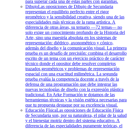
para superar cada una de estas partes con garantías.
Dibujo
Las oposiciones de Dibujo de Secundaria
representan el equilibrio perfecto entre el rigor
geométrico y la sensibilidad creativa, siendo una de las
especialidades más técnicas de la rama artística. A
diferencia de otras áreas, su temario —72 temas— no
solo exige un conocimiento profundo de la Historia del
Arte, sino una maestría absoluta en los sistemas de
representación: diédrico, axonométrico y cónico,
además del diseño y la comunicación visual. La primera
prueba es un desafío de precisión: combina el desarrollo
escrito de un tema con un ejercicio práctico de carácter
técnico donde el opositor debe resolver complejos
trazados geométricos y problemas de representación
espacial con una exactitud milimétrica. La segunda
prueba evalúa la competencia docente a través de la
defensa de una programación que debe integrar las
nuevas tecnologías de diseño con la expresión plástica
tradicional. En Arke Formación te dotamos de las
herramientas técnicas y la visión estética necesarias para
que tu propuesta destaque por su excelencia visual.
Educación Física
Las oposiciones de Educación Física
de Secundaria son, por su naturaleza, el pilar de la salud
y el bienestar motriz dentro del sistema educativo. A
diferencia de las especialidades puramente teóricas, el