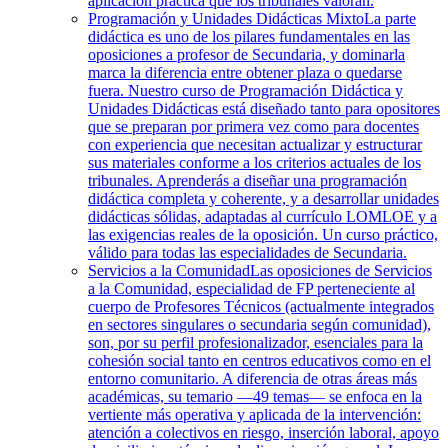
aplicación práctica que los tribunales valoran.
Programación y Unidades Didácticas Mixto
La parte
didáctica es uno de los pilares fundamentales en las
oposiciones a profesor de Secundaria, y dominarla
marca la diferencia entre obtener plaza o quedarse
fuera. Nuestro curso de Programación Didáctica y
Unidades Didácticas está diseñado tanto para opositores
que se preparan por primera vez como para docentes
con experiencia que necesitan actualizar y estructurar
sus materiales conforme a los criterios actuales de los
tribunales. Aprenderás a diseñar una programación
didáctica completa y coherente, y a desarrollar unidades
didácticas sólidas, adaptadas al currículo LOMLOE y a
las exigencias reales de la oposición. Un curso práctico,
válido para todas las especialidades de Secundaria.
Servicios a la Comunidad
Las oposiciones de Servicios
a la Comunidad, especialidad de FP perteneciente al
cuerpo de Profesores Técnicos (actualmente integrados
en sectores singulares o secundaria según comunidad),
son, por su perfil profesionalizador, esenciales para la
cohesión social tanto en centros educativos como en el
entorno comunitario. A diferencia de otras áreas más
académicas, su temario —49 temas— se enfoca en la
vertiente más operativa y aplicada de la intervención:
atención a colectivos en riesgo, inserción laboral, apoyo