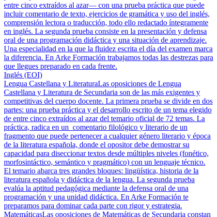
entre cinco extraídos al azar— con una prueba práctica que puede
incluir comentario de texto, ejercicios de gramática y uso del inglés,
comprensión lectora o traducción, todo ello redactado íntegramente
en inglés. La segunda prueba consiste en la presentación y defensa
oral de una programación didáctica y una situación de aprendizaje.
Una especialidad en la que la fluidez escrita el día del examen marca
la diferencia. En Arke Formación trabajamos todas las destrezas para
que llegues preparado en cada frente.
Inglés (EOI)
Lengua Castellana y Literatura
Las oposiciones de Lengua
Castellana y Literatura de Secundaria son de las más exigentes y
competitivas del cuerpo docente. La primera prueba se divide en dos
partes: una prueba práctica y el desarrollo escrito de un tema elegido
de entre cinco extraídos al azar del temario oficial de 72 temas. La
práctica, radica en un comentario filológico y literario de un
fragmento que puede pertenecer a cualquier género literario y época
de la literatura española, donde el opositor debe demostrar su
capacidad para diseccionar textos desde múltiples niveles (fonético,
morfosintáctico, semántico y pragmático) con un lenguaje técnico.
El temario abarca tres grandes bloques: lingüística, historia de la
literatura española y didáctica de la lengua. La segunda prueba
evalúa la aptitud pedagógica mediante la defensa oral de una
programación y una unidad didáctica. En Arke Formación te
preparamos para dominar cada parte con rigor y estrategia.
Matemáticas
Las oposiciones de Matemáticas de Secundaria constan