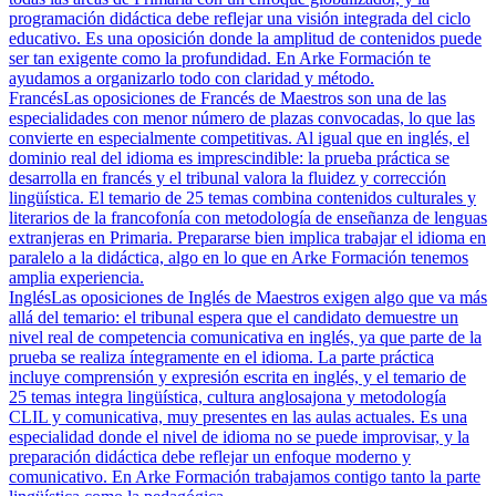
programación didáctica debe reflejar una visión integrada del ciclo
educativo. Es una oposición donde la amplitud de contenidos puede
ser tan exigente como la profundidad. En Arke Formación te
ayudamos a organizarlo todo con claridad y método.
Francés
Las oposiciones de Francés de Maestros son una de las
especialidades con menor número de plazas convocadas, lo que las
convierte en especialmente competitivas. Al igual que en inglés, el
dominio real del idioma es imprescindible: la prueba práctica se
desarrolla en francés y el tribunal valora la fluidez y corrección
lingüística. El temario de 25 temas combina contenidos culturales y
literarios de la francofonía con metodología de enseñanza de lenguas
extranjeras en Primaria. Prepararse bien implica trabajar el idioma en
paralelo a la didáctica, algo en lo que en Arke Formación tenemos
amplia experiencia.
Inglés
Las oposiciones de Inglés de Maestros exigen algo que va más
allá del temario: el tribunal espera que el candidato demuestre un
nivel real de competencia comunicativa en inglés, ya que parte de la
prueba se realiza íntegramente en el idioma. La parte práctica
incluye comprensión y expresión escrita en inglés, y el temario de
25 temas integra lingüística, cultura anglosajona y metodología
CLIL y comunicativa, muy presentes en las aulas actuales. Es una
especialidad donde el nivel de idioma no se puede improvisar, y la
preparación didáctica debe reflejar un enfoque moderno y
comunicativo. En Arke Formación trabajamos contigo tanto la parte