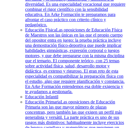
diversidad. Es una especialidad vocacional que requiere
combinar el rigor científico con la sensibilidad
educativa. En Arke Formación te preparamos para
afrontar el caso práctico con criterio clínico y
pedagógico.
Educación Física
Las oposiciones de Educación Física
de Maestros son las únicas en las que el propio cuerpo
del opositor entra en juego: la prueba práctica incluye
una demostración físico-deportiva que puede implicar
habilidades gimnásticas, expresión corporal o juegos
motores, y que debe prepararse con la misma disciplina
que el temario. El componente teórico, con 25 temas
sobre actividad física, salud, desarrollo motor y
didáctica, es extenso y riguroso. El gran reto de esta
especialidad es compatibilizar la preparación física con
el estudio, algo que requiere planificación y constancia.
En Arke Formación entendemos esa doble exigencia y
te ayudamos a gestionarla.
Educación Infantil
Educación Primaria
Las oposiciones de Educación
Primaria son las que mayor número de plazas
concentran, pero también las que exigen un perfil más
generalista y versátil. La parte práctica es uno de sus
rasgos más distintivos: habitualmente incluye ejercicios
de lengua castellana y matemáticas que requieren un