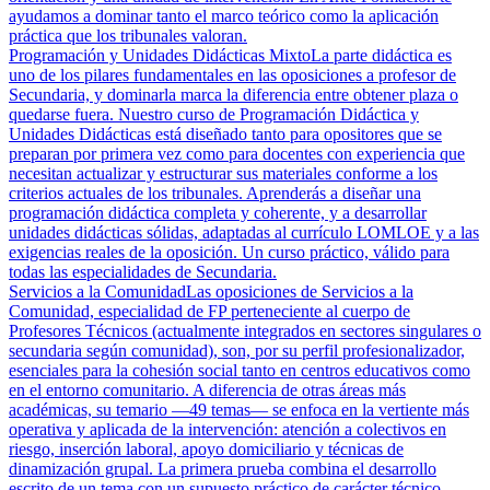
ayudamos a dominar tanto el marco teórico como la aplicación
práctica que los tribunales valoran.
Programación y Unidades Didácticas Mixto
La parte didáctica es
uno de los pilares fundamentales en las oposiciones a profesor de
Secundaria, y dominarla marca la diferencia entre obtener plaza o
quedarse fuera. Nuestro curso de Programación Didáctica y
Unidades Didácticas está diseñado tanto para opositores que se
preparan por primera vez como para docentes con experiencia que
necesitan actualizar y estructurar sus materiales conforme a los
criterios actuales de los tribunales. Aprenderás a diseñar una
programación didáctica completa y coherente, y a desarrollar
unidades didácticas sólidas, adaptadas al currículo LOMLOE y a las
exigencias reales de la oposición. Un curso práctico, válido para
todas las especialidades de Secundaria.
Servicios a la Comunidad
Las oposiciones de Servicios a la
Comunidad, especialidad de FP perteneciente al cuerpo de
Profesores Técnicos (actualmente integrados en sectores singulares o
secundaria según comunidad), son, por su perfil profesionalizador,
esenciales para la cohesión social tanto en centros educativos como
en el entorno comunitario. A diferencia de otras áreas más
académicas, su temario —49 temas— se enfoca en la vertiente más
operativa y aplicada de la intervención: atención a colectivos en
riesgo, inserción laboral, apoyo domiciliario y técnicas de
dinamización grupal. La primera prueba combina el desarrollo
escrito de un tema con un supuesto práctico de carácter técnico,