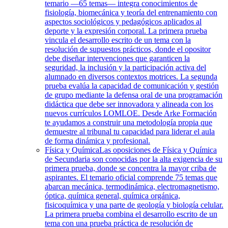
temario —65 temas— integra conocimientos de
fisiología, biomecánica y teoría del entrenamiento con
aspectos sociológicos y pedagógicos aplicados al
deporte y la expresión corporal. La primera prueba
vincula el desarrollo escrito de un tema con la
resolución de supuestos prácticos, donde el opositor
debe diseñar intervenciones que garanticen la
seguridad, la inclusión y la participación activa del
alumnado en diversos contextos motrices. La segunda
prueba evalúa la capacidad de comunicación y gestión
de grupo mediante la defensa oral de una programación
didáctica que debe ser innovadora y alineada con los
nuevos currículos LOMLOE. Desde Arke Formación
te ayudamos a construir una metodología propia que
demuestre al tribunal tu capacidad para liderar el aula
de forma dinámica y profesional.
Física y Química
Las oposiciones de Física y Química
de Secundaria son conocidas por la alta exigencia de su
primera prueba, donde se concentra la mayor criba de
aspirantes. El temario oficial comprende 75 temas que
abarcan mecánica, termodinámica, electromagnetismo,
óptica, química general, química orgánica,
fisicoquímica y una parte de geología y biología celular.
La primera prueba combina el desarrollo escrito de un
tema con una prueba práctica de resolución de