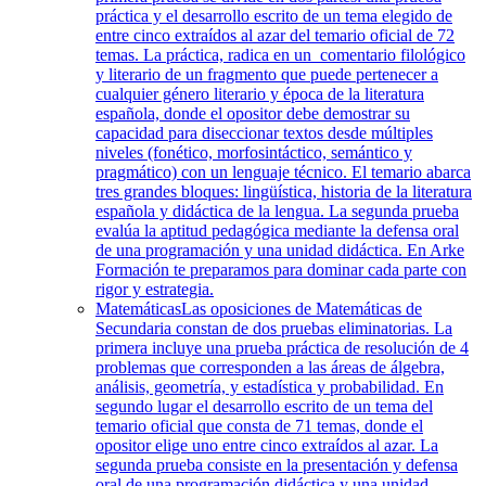
práctica y el desarrollo escrito de un tema elegido de
entre cinco extraídos al azar del temario oficial de 72
temas. La práctica, radica en un comentario filológico
y literario de un fragmento que puede pertenecer a
cualquier género literario y época de la literatura
española, donde el opositor debe demostrar su
capacidad para diseccionar textos desde múltiples
niveles (fonético, morfosintáctico, semántico y
pragmático) con un lenguaje técnico. El temario abarca
tres grandes bloques: lingüística, historia de la literatura
española y didáctica de la lengua. La segunda prueba
evalúa la aptitud pedagógica mediante la defensa oral
de una programación y una unidad didáctica. En Arke
Formación te preparamos para dominar cada parte con
rigor y estrategia.
Matemáticas
Las oposiciones de Matemáticas de
Secundaria constan de dos pruebas eliminatorias. La
primera incluye una prueba práctica de resolución de 4
problemas que corresponden a las áreas de álgebra,
análisis, geometría, y estadística y probabilidad. En
segundo lugar el desarrollo escrito de un tema del
temario oficial que consta de 71 temas, donde el
opositor elige uno entre cinco extraídos al azar. La
segunda prueba consiste en la presentación y defensa
oral de una programación didáctica y una unidad