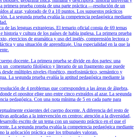
loques: geografía física, humana y descriptiva; historia universal y
 La primera prueba consta de una parte práctica —resolución de un
ídos al azar, valorado de 0 a 10 puntos. Los supuestos prácticos
oblación. La segunda prueba evalúa la competencia pedagógica mediante
dad.
a de las lenguas extranjeras. El temario oficial consta de 69 temas
e historia y cultura de los países de habla inglesa. La primera prueba
to, ejercicios de gramática y uso del inglés, comprensión lectora o
áctica y una situación de aprendizaje. Una especialidad en la que la
ente.
cuerpo docente. La primera prueba se divide en dos partes: una
a en un comentario filológico y literario de un fragmento que puede
s desde múltiples niveles (fonético, morfosintáctico, semántico y
lengua. La segunda prueba evalúa la aptitud pedagógica mediante la
resolución de 4 problemas que corresponden a las áreas de álgebra,
 donde el opositor elige uno entre cinco extraídos al azar. La segunda
tencia pedagógica. Con una nota mínima de 5 en cada parte para
ptualmente exigentes del cuerpo docente. A diferencia del resto de
as aplicadas a la intervención en centros: atención a la diversidad,
esarrollo escrito de un tema con un supuesto práctico en el que el
 vigente. La segunda prueba evalúa la competencia pedagógica mediante
 la aplicación práctica que los tribunales valoran.