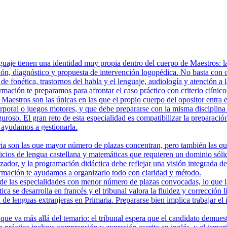
aje tienen una identidad muy propia dentro del cuerpo de Maestros: la p
n, diagnóstico y propuesta de intervención logopédica. No basta con co
de fonética, trastornos del habla y el lenguaje, audiología y atención a
rmación te preparamos para afrontar el caso práctico con criterio clínic
aestros son las únicas en las que el propio cuerpo del opositor entra e
rporal o juegos motores, y que debe prepararse con la misma disciplina
iguroso. El gran reto de esta especialidad es compatibilizar la preparació
ayudamos a gestionarla.
 son las que mayor número de plazas concentran, pero también las que e
cicios de lengua castellana y matemáticas que requieren un dominio sóli
zador, y la programación didáctica debe reflejar una visión integrada d
rmación te ayudamos a organizarlo todo con claridad y método.
e las especialidades con menor número de plazas convocadas, lo que las
ica se desarrolla en francés y el tribunal valora la fluidez y corrección
 de lenguas extranjeras en Primaria. Prepararse bien implica trabajar el
que va más allá del temario: el tribunal espera que el candidato demues