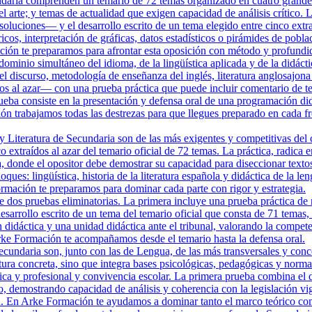
daria comprenden un temario de 72 temas organizado en cuatro grandes b
 arte; y temas de actualidad que exigen capacidad de análisis crítico.
oluciones— y el desarrollo escrito de un tema elegido entre cinco extra
óricos, interpretación de gráficas, datos estadísticos o pirámides de p
ción te preparamos para afrontar esta oposición con método y profundi
ominio simultáneo del idioma, de la lingüística aplicada y de la didáctic
el discurso, metodología de enseñanza del inglés, literatura anglosajona 
os al azar— con una prueba práctica que puede incluir comentario de tex
ueba consiste en la presentación y defensa oral de una programación did
ón trabajamos todas las destrezas para que llegues preparado en cada fr
 Literatura de Secundaria son de las más exigentes y competitivas del 
co extraídos al azar del temario oficial de 72 temas. La práctica, radic
la, donde el opositor debe demostrar su capacidad para diseccionar texto
ques: lingüística, historia de la literatura española y didáctica de la 
mación te preparamos para dominar cada parte con rigor y estrategia.
dos pruebas eliminatorias. La primera incluye una prueba práctica de 
desarrollo escrito de un tema del temario oficial que consta de 71 temas,
n didáctica y una unidad didáctica ante el tribunal, valorando la compe
 Arke Formación te acompañamos desde el temario hasta la defensa oral.
cundaria son, junto con las de Lengua, de las más transversales y conce
ra concreta, sino que integra bases psicológicas, pedagógicas y normativ
ica y profesional y convivencia escolar. La primera prueba combina el d
tro, demostrando capacidad de análisis y coherencia con la legislación
n. En Arke Formación te ayudamos a dominar tanto el marco teórico como