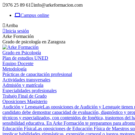
976 25 89 61
info@arkeformacion.com
Campus online
Arriba
Inicia sesión
Arke Formación
Grado de psicología en Zaragoza
Grado en Psicología
Plan de estudios UNED
Equipo Docente
Metodología
Prácticas de capacitación profesional
Actividades transversales
Admisión y matrícula
Especialidades profesionales
Trabajo Final de Grado
Oposiciones Magisterio
Audición y Lenguaje
Las oposiciones de Audición y Lenguaje tienen un
candidato debe demostrar capacidad de evaluación, diagnóstico y prop
técnicos y especializados, con contenidos de fonética, trastornos del h
sensibilidad educativa. En Arke Formación te preparamos para afrontar
Educación Física
Las oposiciones de Educación Física de Maestros son 
implicar habilidades gimnásticas, expresión corporal o juegos motores,