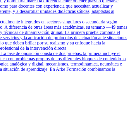
a, y dominarla marca la diferencia entre obtener plaza o quedarse
omo para docentes con experiencia que necesitan actualizar y
rente, y a desarrollar unidades didácticas sólidas, adaptadas al
ctualmente integrados en sectores singulares o secundaria según
rio. A diferencia de otras áreas más académicas, su temario —49 temas
io y técnicas de dinamización grupal. La primera prueba combina el
e servicios y la aplicación de protocolos de actuación ante situaciones
o que deben brillar por su realismo y su enfoque hacia la
ofesional de la intervención directa.
 La fase de oposición consta de dos pruebas: la primera incluye el
tica con problemas propios de los diferentes bloques de contenido, o
trónica analógica y digital, mecanismos, termodinámica, neumática e
 una situación de aprendizaje. En Arke Formación combinamos la