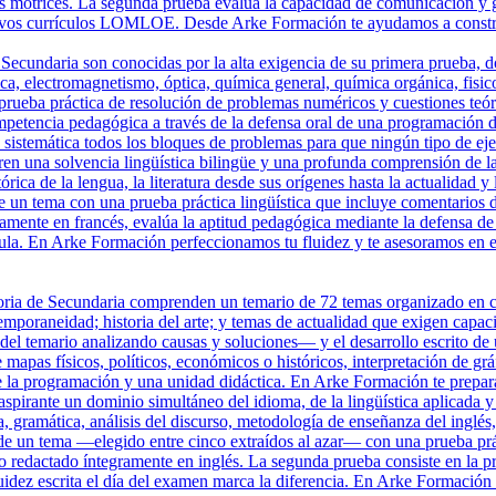
tos motrices. La segunda prueba evalúa la capacidad de comunicación y 
uevos currículos LOMLOE. Desde Arke Formación te ayudamos a construi
Secundaria son conocidas por la alta exigencia de su primera prueba, do
 electromagnetismo, óptica, química general, química orgánica, fisicoq
prueba práctica de resolución de problemas numéricos y cuestiones teóri
petencia pedagógica a través de la defensa oral de una programación di
istemática todos los bloques de problemas para que ningún tipo de ejerc
en una solvencia lingüística bilingüe y una profunda comprensión de l
órica de la lengua, la literatura desde sus orígenes hasta la actualidad 
de un tema con una prueba práctica lingüística que incluye comentarios d
ramente en francés, evalúa la aptitud pedagógica mediante la defensa 
ula. En Arke Formación perfeccionamos tu fluidez y te asesoramos en el
ria de Secundaria comprenden un temario de 72 temas organizado en cua
poraneidad; historia del arte; y temas de actualidad que exigen capacid
el temario analizando causas y soluciones— y el desarrollo escrito de u
e mapas físicos, políticos, económicos o históricos, interpretación de gr
 la programación y una unidad didáctica. En Arke Formación te prepar
pirante un dominio simultáneo del idioma, de la lingüística aplicada y d
 gramática, análisis del discurso, metodología de enseñanza del inglés, l
 de un tema —elegido entre cinco extraídos al azar— con una prueba prác
llo redactado íntegramente en inglés. La segunda prueba consiste en la 
luidez escrita el día del examen marca la diferencia. En Arke Formación