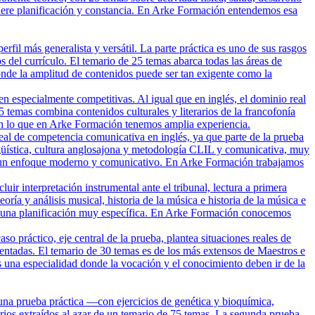
equiere planificación y constancia. En Arke Formación entendemos esa
il más generalista y versátil. La parte práctica es uno de sus rasgos
s del currículo. El temario de 25 temas abarca todas las áreas de
donde la amplitud de contenidos puede ser tan exigente como la
 especialmente competitivas. Al igual que en inglés, el dominio real
 25 temas combina contenidos culturales y literarios de la francofonía
o en lo que en Arke Formación tenemos amplia experiencia.
real de competencia comunicativa en inglés, ya que parte de la prueba
ingüística, cultura anglosajona y metodología CLIL y comunicativa, muy
ejar un enfoque moderno y comunicativo. En Arke Formación trabajamos
ir interpretación instrumental ante el tribunal, lectura a primera
ría y análisis musical, historia de la música e historia de la música e
ere una planificación muy específica. En Arke Formación conocemos
 práctico, eje central de la prueba, plantea situaciones reales de
mentadas. El temario de 30 temas es de los más extensos de Maestros e
Es una especialidad donde la vocación y el conocimiento deben ir de la
una prueba práctica —con ejercicios de genética y bioquímica,
arios extraídos al azar de un temario de 75 temas. La segunda prueba