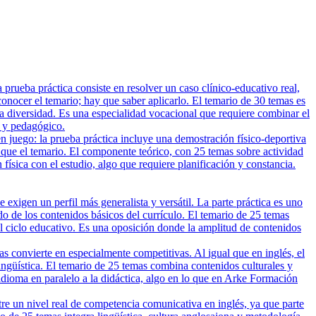
rueba práctica consiste en resolver un caso clínico-educativo real,
nocer el temario; hay que saber aplicarlo. El temario de 30 temas es
 la diversidad. Es una especialidad vocacional que requiere combinar el
o y pedagógico.
n juego: la prueba práctica incluye una demostración físico-deportiva
 que el temario. El componente teórico, con 25 temas sobre actividad
n física con el estudio, algo que requiere planificación y constancia.
xigen un perfil más generalista y versátil. La parte práctica es uno
do de los contenidos básicos del currículo. El temario de 25 temas
el ciclo educativo. Es una oposición donde la amplitud de contenidos
 convierte en especialmente competitivas. Al igual que en inglés, el
 lingüística. El temario de 25 temas combina contenidos culturales y
 idioma en paralelo a la didáctica, algo en lo que en Arke Formación
tre un nivel real de competencia comunicativa en inglés, ya que parte