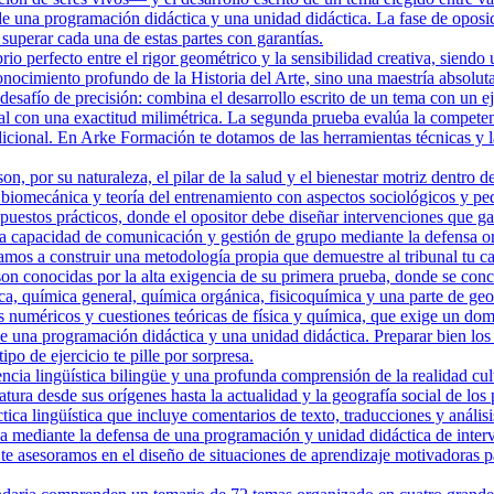
de una programación didáctica y una unidad didáctica. La fase de oposi
uperar cada una de estas partes con garantías.
o perfecto entre el rigor geométrico y la sensibilidad creativa, siendo 
ocimiento profundo de la Historia del Arte, sino una maestría absoluta
safío de precisión: combina el desarrollo escrito de un tema con un eje
al con una exactitud milimétrica. La segunda prueba evalúa la compete
adicional. En Arke Formación te dotamos de las herramientas técnicas y l
, por su naturaleza, el pilar de la salud y el bienestar motriz dentro d
 biomecánica y teoría del entrenamiento con aspectos sociológicos y ped
puestos prácticos, donde el opositor debe diseñar intervenciones que gara
a capacidad de comunicación y gestión de grupo mediante la defensa or
a construir una metodología propia que demuestre al tribunal tu capa
n conocidas por la alta exigencia de su primera prueba, donde se conce
, química general, química orgánica, fisicoquímica y una parte de geol
 numéricos y cuestiones teóricas de física y química, que exige un dom
de una programación didáctica y una unidad didáctica. Preparar bien lo
po de ejercicio te pille por sorpresa.
ncia lingüística bilingüe y una profunda comprensión de la realidad cu
eratura desde sus orígenes hasta la actualidad y la geografía social de lo
ica lingüística que incluye comentarios de texto, traducciones y anális
ica mediante la defensa de una programación y unidad didáctica de int
e asesoramos en el diseño de situaciones de aprendizaje motivadoras par