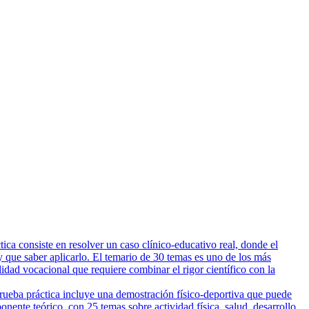
ca consiste en resolver un caso clínico-educativo real, donde el
 que saber aplicarlo. El temario de 30 temas es uno de los más
lidad vocacional que requiere combinar el rigor científico con la
prueba práctica incluye una demostración físico-deportiva que puede
nente teórico, con 25 temas sobre actividad física, salud, desarrollo