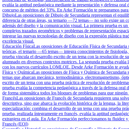
evalúa la aptitud pedagógica mediante la presentación y defensa oral 
concurso de méritos del 33%. En Arke Formación te preparamos para s
Dibujo
Las oposiciones de Dibujo de Secundaria representan el equilibri
diferencia de otras áreas, su temario —72 temas— no solo exige un con
además del diseño y la comunicación visual. La primera prueba es un de
complejos trazados geométricos y problemas de representación espaci
integrar las nuevas tecnologías de diseño con la expresión plástica tr
excelencia visual.
Educación Física
Las oposiciones de Educación Física de Secundaria son
teóricas, el temario —65 temas— integra conocimientos de fisiología,
prueba vincula el desarrollo escrito de un tema con la resolución de su
alumnado en diversos contextos motrices. La segunda prueba evalúa l
con los nuevos currículos LOMLOE. Desde Arke Formación te ayudamos 
Física y Química
Las oposiciones de Física y Química de Secundaria so
temas que abarcan mecánica, termodinámica, electromagnetismo, óptica
escrito de un tema con una prueba práctica de resolución de problemas
prueba evalúa la competencia pedagógica a través de la defensa oral 
de forma sistemática todos los bloques de problemas para que ningún ti
Francés
Las oposiciones de Francés de Secundaria requieren una solve
descriptiva, sino que abarca la evolución histórica de la lengua, la lit
especialización: combina el desarrollo de un tema con una prueba práct
prueba, realizada íntegramente en francés, evalúa la aptitud pedagóg
extranjera en el aula. En Arke Formación perfeccionamos tu fluidez y t
Francés (EOI)