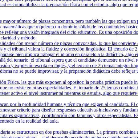
lidad es compatibilizar la preparación física con el estudio, algo que r
 mayor número de plazas concentran, pero también las que exigen un perf
 y matemáticas que requieren un dominio sólido de los contenidos básico
e reflejar una visión integrada del ciclo educativo. Es una oposición 
claridad y método.
lidades con menor número de plazas convocadas, lo que las convierte en
s y el tribunal valora la fluidez y corrección lingüística. El temario de
ararse bien implica trabajar el idioma en paralelo a la didáctica, alg
lá del temario: el tribunal espera que el candidato demuestre un nivel 
ensión y expresión escrita en inglés, y el temario de 25 temas integra l
de idioma no se puede improvisar, y la preparación didáctica debe refl
Física, las que más exponen al opositor: la prueba práctica puede inclu
que no existe en otras especialidades. El temario de 25 temas combina teo
ntener activo el nivel instrumental mientras se estudia, algo que requi
an por la profundidad humana y técnica que exigen al candidato. El caso
mostrar criterio para diseñar respuestas educativas inclusivas y funda
culares significativas, coordinación con familias y otros especialistas. 
trado en la realidad del aula.
aria se estructuran en dos pruebas eliminatorias. La primera combina 
ción de seres vivos— y el desarrollo escrito de un tema elegido entre v