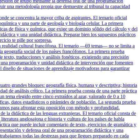
gestión de grupo mediante la defensa oral de una programación
r una metodología propia que demuestre al tribunal tu capacidad
nde se concentra la mayor criba de aspirantes. El temario oficial
uímica y una parte de geología y biología celular. La primera
cas de física y química, que exige un dominio sólido del cálculo y del
dáctica y una unidad didáctica. Preparar bien los supuestos prácticos
icio te pille por sorpresa.
a realidad cultural francófona. El temario —69 temas— no se limita a
y la geografía social de los países francófonos. La primera prueba
e texto, traducciones y análisis fonéticos, exigiendo una precisión
de una programación y unidad didáctica de intervención que fomenten
 diseño de situaciones de aprendizaje motivadoras para garantizar
tro grandes bloques: geografía física, humana y descriptiva; historia
ad de análisis crítico. La primera prueba consta de una parte práctica
n tema elegido entre cinco extraídos al azar, valorado de 0 a 10
áficas, datos estadísticos o pirámides de población. La segunda prueba
amos para afrontar esta oposición con método y profundidad.
e la didáctica de las lenguas extranjeras. El temario oficial consta de
iteratura anglosajona e historia y cultura de los países de habla
tica que puede incluir comentario de texto, ejercicios de gramática y
presentación y defensa oral de una programación didáctica y una
 trabajamos todas las destrezas para que llegues preparado en cada