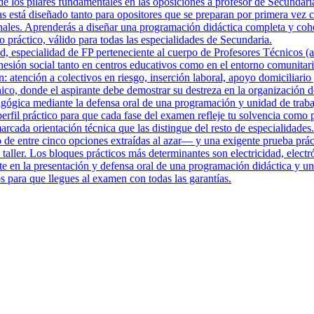
de los pilares fundamentales en las oposiciones a profesor de Secundari
 está diseñado tanto para opositores que se preparan por primera vez c
bunales. Aprenderás a diseñar una programación didáctica completa y cohe
práctico, válido para todas las especialidades de Secundaria.
, especialidad de FP perteneciente al cuerpo de Profesores Técnicos (a
cohesión social tanto en centros educativos como en el entorno comunita
n: atención a colectivos en riesgo, inserción laboral, apoyo domiciliar
nico, donde el aspirante debe demostrar su destreza en la organización d
gógica mediante la defensa oral de una programación y unidad de trabaj
il práctico para que cada fase del examen refleje tu solvencia como pr
cada orientación técnica que las distingue del resto de especialidades.
o de entre cinco opciones extraídas al azar— y una exigente prueba prác
 taller. Los bloques prácticos más determinantes son electricidad, elec
iste en la presentación y defensa oral de una programación didáctica y
s para que llegues al examen con todas las garantías.