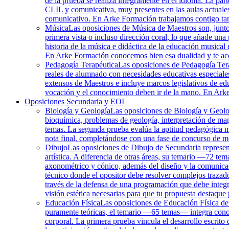
de la prueba se realiza íntegramente en el idioma. La part
CLIL y comunicativa, muy presentes en las aulas actuales
comunicativo. En Arke Formación trabajamos contigo tant
Música
Las oposiciones de Música de Maestros son, junto c
primera vista o incluso dirección coral, lo que añade una 
historia de la música e didáctica de la educación musical 
En Arke Formación conocemos bien esa dualidad y te a
Pedagogía Terapéutica
Las oposiciones de Pedagogía Terap
reales de alumnado con necesidades educativas especiales
extensos de Maestros e incluye marcos legislativos de edu
vocación y el conocimiento deben ir de la mano. En Arke
Oposiciones Secundaria y EOI
Biología y Geología
Las oposiciones de Biología y Geolo
bioquímica, problemas de geología, interpretación de mapa
temas. La segunda prueba evalúa la aptitud pedagógica me
nota final, completándose con una fase de concurso de m
Dibujo
Las oposiciones de Dibujo de Secundaria representa
artística. A diferencia de otras áreas, su temario —72 te
axonométrico y cónico, además del diseño y la comunicaci
técnico donde el opositor debe resolver complejos traza
través de la defensa de una programación que debe integr
visión estética necesarias para que tu propuesta destaque 
Educación Física
Las oposiciones de Educación Física de S
puramente teóricas, el temario —65 temas— integra conoci
corporal. La primera prueba vincula el desarrollo escrito