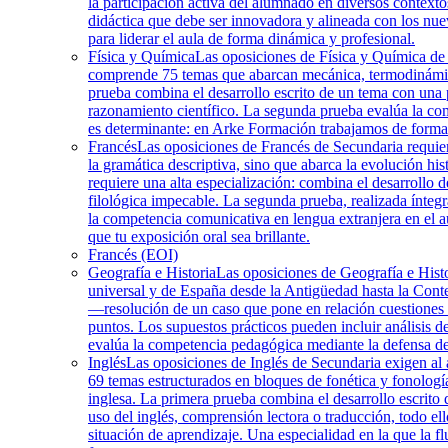
la participación activa del alumnado en diversos contex
didáctica que debe ser innovadora y alineada con los n
para liderar el aula de forma dinámica y profesional.
Física y Química
Las oposiciones de Física y Química de 
comprende 75 temas que abarcan mecánica, termodinámica,
prueba combina el desarrollo escrito de un tema con una 
razonamiento científico. La segunda prueba evalúa la com
es determinante: en Arke Formación trabajamos de forma s
Francés
Las oposiciones de Francés de Secundaria requier
la gramática descriptiva, sino que abarca la evolución hist
requiere una alta especialización: combina el desarrollo 
filológica impecable. La segunda prueba, realizada ínteg
la competencia comunicativa en lengua extranjera en el a
que tu exposición oral sea brillante.
Francés (EOI)
Geografía e Historia
Las oposiciones de Geografía e Histo
universal y de España desde la Antigüedad hasta la Contem
—resolución de un caso que pone en relación cuestiones d
puntos. Los supuestos prácticos pueden incluir análisis d
evalúa la competencia pedagógica mediante la defensa de
Inglés
Las oposiciones de Inglés de Secundaria exigen al as
69 temas estructurados en bloques de fonética y fonología,
inglesa. La primera prueba combina el desarrollo escrito
uso del inglés, comprensión lectora o traducción, todo e
situación de aprendizaje. Una especialidad en la que la f