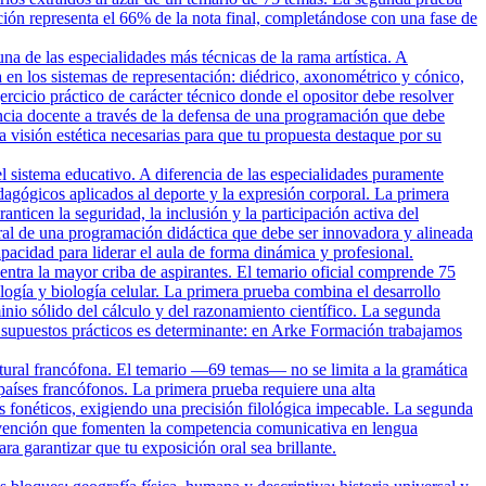
ción representa el 66% de la nota final, completándose con una fase de
una de las especialidades más técnicas de la rama artística. A
 en los sistemas de representación: diédrico, axonométrico y cónico,
rcicio práctico de carácter técnico donde el opositor debe resolver
ncia docente a través de la defensa de una programación que debe
a visión estética necesarias para que tu propuesta destaque por su
el sistema educativo. A diferencia de las especialidades puramente
agógicos aplicados al deporte y la expresión corporal. La primera
nticen la seguridad, la inclusión y la participación activa del
al de una programación didáctica que debe ser innovadora y alineada
cidad para liderar el aula de forma dinámica y profesional.
ntra la mayor criba de aspirantes. El temario oficial comprende 75
ogía y biología celular. La primera prueba combina el desarrollo
inio sólido del cálculo y del razonamiento científico. La segunda
s supuestos prácticos es determinante: en Arke Formación trabajamos
ltural francófona. El temario —69 temas— no se limita a la gramática
s países francófonos. La primera prueba requiere una alta
is fonéticos, exigiendo una precisión filológica impecable. La segunda
ervención que fomenten la competencia comunicativa en lengua
a garantizar que tu exposición oral sea brillante.