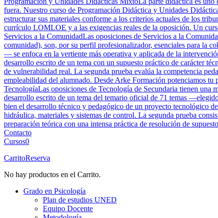
Programación y Unidades Didácticas Mixto
La parte didáctica es uno 
fuera. Nuestro curso de Programación Didáctica y Unidades Didácticas
estructurar sus materiales conforme a los criterios actuales de los tri
currículo LOMLOE y a las exigencias reales de la oposición. Un curso 
Servicios a la Comunidad
Las oposiciones de Servicios a la Comunidad
comunidad), son, por su perfil profesionalizador, esenciales para la 
— se enfoca en la vertiente más operativa y aplicada de la intervenció
desarrollo escrito de un tema con un supuesto práctico de carácter téc
de vulnerabilidad real. La segunda prueba evalúa la competencia peda
empleabilidad del alumnado. Desde Arke Formación potenciamos tu perf
Tecnología
Las oposiciones de Tecnología de Secundaria tienen una mar
desarrollo escrito de un tema del temario oficial de 71 temas —elegid
bien el desarrollo técnico y pedagógico de un proyecto tecnológico de
hidráulica, materiales y sistemas de control. La segunda prueba cons
preparación teórica con una intensa práctica de resolución de supuesto
Contacto
Cursos
0
Carrito
Reserva
No hay productos en el Carrito.
Grado en Psicología
Plan de estudios UNED
Equipo Docente
Metodología