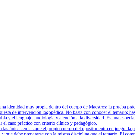
a identidad muy propia dentro del cuerpo de Maestros: la prueba prácti
uesta de intervención logopédica. No basta con conocer el temario; hay
abla y el lenguaje, audiología y atención a la diversidad. Es una especia
 el caso práctico con criterio clínico y pedagógico.
las únicas en las que el propio cuerpo del opositor entra en juego: la 
 y que debe prepararse con la misma disciplina que el temario. El compo