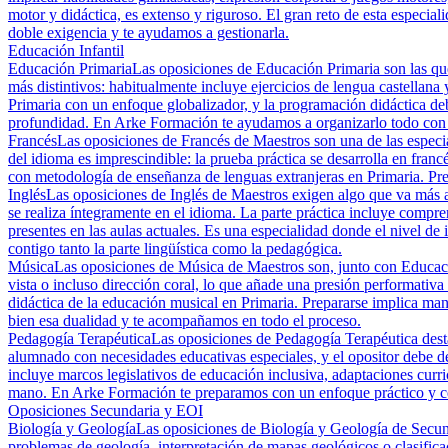
motor y didáctica, es extenso y riguroso. El gran reto de esta especia
doble exigencia y te ayudamos a gestionarla.
Educación Infantil
Educación Primaria
Las oposiciones de Educación Primaria son las que
más distintivos: habitualmente incluye ejercicios de lengua castellana
Primaria con un enfoque globalizador, y la programación didáctica deb
profundidad. En Arke Formación te ayudamos a organizarlo todo con 
Francés
Las oposiciones de Francés de Maestros son una de las especia
del idioma es imprescindible: la prueba práctica se desarrolla en francé
con metodología de enseñanza de lenguas extranjeras en Primaria. Prep
Inglés
Las oposiciones de Inglés de Maestros exigen algo que va más al
se realiza íntegramente en el idioma. La parte práctica incluye compr
presentes en las aulas actuales. Es una especialidad donde el nivel 
contigo tanto la parte lingüística como la pedagógica.
Música
Las oposiciones de Música de Maestros son, junto con Educación 
vista o incluso dirección coral, lo que añade una presión performativa 
didáctica de la educación musical en Primaria. Prepararse implica ma
bien esa dualidad y te acompañamos en todo el proceso.
Pedagogía Terapéutica
Las oposiciones de Pedagogía Terapéutica destac
alumnado con necesidades educativas especiales, y el opositor debe de
incluye marcos legislativos de educación inclusiva, adaptaciones curri
mano. En Arke Formación te preparamos con un enfoque práctico y cen
Oposiciones Secundaria y EOI
Biología y Geología
Las oposiciones de Biología y Geología de Secund
problemas de geología, interpretación de mapas geológicos o clasifica