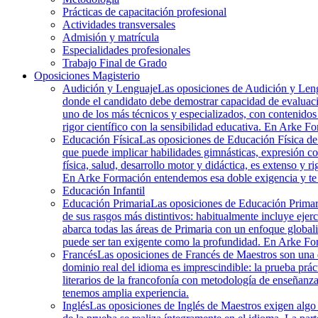
Prácticas de capacitación profesional
Actividades transversales
Admisión y matrícula
Especialidades profesionales
Trabajo Final de Grado
Oposiciones Magisterio
Audición y Lenguaje
Las oposiciones de Audición y Lengu
donde el candidato debe demostrar capacidad de evaluació
uno de los más técnicos y especializados, con contenidos 
rigor científico con la sensibilidad educativa. En Arke Fo
Educación Física
Las oposiciones de Educación Física de M
que puede implicar habilidades gimnásticas, expresión co
física, salud, desarrollo motor y didáctica, es extenso y r
En Arke Formación entendemos esa doble exigencia y te 
Educación Infantil
Educación Primaria
Las oposiciones de Educación Primaria
de sus rasgos más distintivos: habitualmente incluye ejer
abarca todas las áreas de Primaria con un enfoque globali
puede ser tan exigente como la profundidad. En Arke Fo
Francés
Las oposiciones de Francés de Maestros son una d
dominio real del idioma es imprescindible: la prueba práct
literarios de la francofonía con metodología de enseñanza
tenemos amplia experiencia.
Inglés
Las oposiciones de Inglés de Maestros exigen algo 