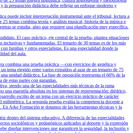
io de 25 temas integra lingüística, cultura anglosajona y metodología
 y la preparación didáctica debe reflejar un enfoque moderno y
 puede incluir interpretación instrumental ante el tribunal, lectura a
e 25 temas combina teoría y análisis musical, historia de la música e
entras se estudia, algo que requiere una planificación muy específica.
dato. El caso práctico, eje central de la prueba, plantea situaciones
vas inclusivas y fundamentadas. El temario de 30 temas es de los más
con familias y otros especialistas. Es una especialidad donde la
idad del aula.
era combina una prueba práctica —con ejercicios de genética y
 un tema elegido entre varios extraídos al azar de un temario de 75
una unidad didáctica. La fase de oposición representa el 66% de la
de estas partes con garantías.
tiva, siendo una de las especialidades más técnicas de la rama
no una maestría absoluta en los sistemas de representación: diédrico,
arrollo escrito de un tema con un ejercicio práctico de carácter
ud milimétrica. La segunda prueba evalúa la competencia docente a
al. En Arke Formación te dotamos de las herramientas técnicas y la
riz dentro del sistema educativo. A diferencia de las especialidades
ectos sociológicos y pedagógicos aplicados al deporte y la expresión
ebe diseñar intervenciones que garanticen la seguridad, la inclusión y