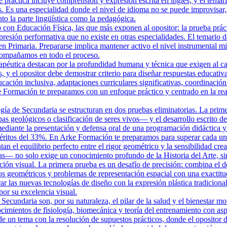
e práctica incluye comprensión y expresión escrita en inglés, y el temar
. Es una especialidad donde el nivel de idioma no se puede improvisar,
o la parte lingüística como la pedagógica.
on Educación Física, las que más exponen al opositor: la prueba práctica
presión performativa que no existe en otras especialidades. El temario d
en Primaria. Prepararse implica mantener activo el nivel instrumental mi
compañamos en todo el proceso.
éutica destacan por la profundidad humana y técnica que exigen al candi
, y el opositor debe demostrar criterio para diseñar respuestas educati
cación inclusiva, adaptaciones curriculares significativas, coordinación 
 Formación te preparamos con un enfoque práctico y centrado en la real
gía de Secundaria se estructuran en dos pruebas eliminatorias. La prim
s geológicos o clasificación de seres vivos— y el desarrollo escrito de
diante la presentación y defensa oral de una programación didáctica y 
éritos del 33%. En Arke Formación te preparamos para superar cada una 
n el equilibrio perfecto entre el rigor geométrico y la sensibilidad crea
mas— no solo exige un conocimiento profundo de la Historia del Arte, si
ón visual. La primera prueba es un desafío de precisión: combina el des
dos geométricos y problemas de representación espacial con una exactit
ar las nuevas tecnologías de diseño con la expresión plástica tradicion
por su excelencia visual.
ecundaria son, por su naturaleza, el pilar de la salud y el bienestar mot
mientos de fisiología, biomecánica y teoría del entrenamiento con asp
 de un tema con la resolución de supuestos prácticos, donde el opositor d