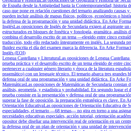
Geografía e Historia
Las oposiciones de Geografía e Historia de Secun
de España desde la Antigüedad hasta la Contemporaneidad; historia del
caso que pone en relación cuestiones del temario analizando causas y s
pueden incluir análisis de mapas físicos, políticos, económicos o hist
la defensa de la programación y una unidad didáctica. En Arke Forma
Inglés
Las oposiciones de Inglés de Secundaria exigen al aspirante un d
estructurados en bloques de fonética y fonología, gramática, análisis d
combina el desarrollo escrito de un tema —elegido entre cinco extraíd
traducción, todo ello redactado íntegramente en inglés. La segunda pr
fluidez escrita el día del examen marca la diferencia. En Arke Formaci
Inglés (EOI)
Lengua Castellana y Literatura
Las oposiciones de Lengua Castellana y
prueba práctica y el desarrollo escrito de un tema elegido de entre cin
pertenecer a cualquier género literario y época de la literatura españo
pragmático) con un lenguaje técnico. El temario abarca tres grandes blo
defensa oral de una programación y una unidad didáctica. En Arke For
Matemáticas
Las oposiciones de Matemáticas de Secundaria constan de 
análisis, geometría, y estadística y probabilidad. En segundo lugar el 
prueba consiste en la presentación y defensa oral de una programació
superar la fase de oposición, la preparación estratégica es clave. En
Orientación Educativa
Las oposiciones de Orientación Educativa de Se
especialidades, el temario —68 temas— no gira en torno a una asignatu
necesidades educativas especiales, acción tutorial, orientación académ
opositor debe diseñar una intervención real de orientación en un cen
la defensa oral de un plan de orientación y una unidad de intervenció