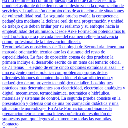
escrito de un tema con un supuesto práctico de carácter técnico,
donde el aspirante debe demostrar su destreza en la organización de
servicios y la aplicación de protocolos de actuación ante situaciones
de vulnerabilidad real. La segunda prueba evalúa la competencia
pedagógica mediante la defensa oral de una programación y unidad
de trabajo que deben brillar por su realismo y su enfoque hacia la
empleabilidad del alumnado. Desde Arke Formación potenciamos tu
perfil práctico para que cada fase del examen refleje tu solvencia
como profesional de la intervención directa.
Tecnología
Las oposiciones de Tecnología de Secundaria tienen una
marcada orientación técnica que las distingue del resto de
especialidades. La fase de oposición consta de dos pruebas: la
primera incluye el desarrollo escrito de un tema del temario oficial
de 71 temas —elegido de entre cinco opciones extraídas al azar— y
una exigente prueba práctica con problemas propios de los
diferentes bloques de contenido, o bien el desarrollo técnico y
pedagógico de un proyecto tecnológico de taller. Los bloques
prácticos más determinantes son electricidad, electrónica analógica y
digital, mecanismos, termodinámica, neumática e hidráulica,
materiales y sistemas de control. La segunda prueba consiste en la
presentación y defensa oral de una programación didáctica y una
situación de aprendizaje. En Arke Formación combinamos la
preparación teórica con una intensa práctica de resolución de
supuestos para que llegues al examen con todas las garantías.
Contacto