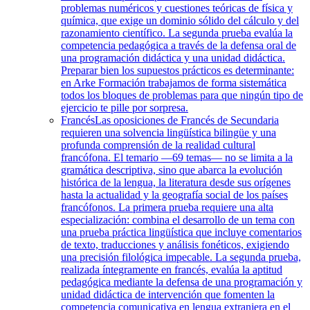
problemas numéricos y cuestiones teóricas de física y
química, que exige un dominio sólido del cálculo y del
razonamiento científico. La segunda prueba evalúa la
competencia pedagógica a través de la defensa oral de
una programación didáctica y una unidad didáctica.
Preparar bien los supuestos prácticos es determinante:
en Arke Formación trabajamos de forma sistemática
todos los bloques de problemas para que ningún tipo de
ejercicio te pille por sorpresa.
Francés
Las oposiciones de Francés de Secundaria
requieren una solvencia lingüística bilingüe y una
profunda comprensión de la realidad cultural
francófona. El temario —69 temas— no se limita a la
gramática descriptiva, sino que abarca la evolución
histórica de la lengua, la literatura desde sus orígenes
hasta la actualidad y la geografía social de los países
francófonos. La primera prueba requiere una alta
especialización: combina el desarrollo de un tema con
una prueba práctica lingüística que incluye comentarios
de texto, traducciones y análisis fonéticos, exigiendo
una precisión filológica impecable. La segunda prueba,
realizada íntegramente en francés, evalúa la aptitud
pedagógica mediante la defensa de una programación y
unidad didáctica de intervención que fomenten la
competencia comunicativa en lengua extranjera en el