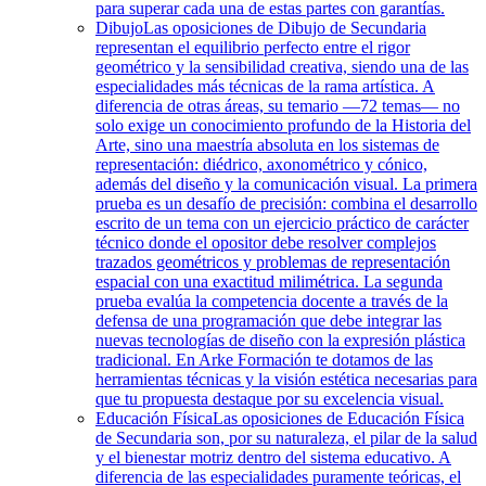
para superar cada una de estas partes con garantías.
Dibujo
Las oposiciones de Dibujo de Secundaria
representan el equilibrio perfecto entre el rigor
geométrico y la sensibilidad creativa, siendo una de las
especialidades más técnicas de la rama artística. A
diferencia de otras áreas, su temario —72 temas— no
solo exige un conocimiento profundo de la Historia del
Arte, sino una maestría absoluta en los sistemas de
representación: diédrico, axonométrico y cónico,
además del diseño y la comunicación visual. La primera
prueba es un desafío de precisión: combina el desarrollo
escrito de un tema con un ejercicio práctico de carácter
técnico donde el opositor debe resolver complejos
trazados geométricos y problemas de representación
espacial con una exactitud milimétrica. La segunda
prueba evalúa la competencia docente a través de la
defensa de una programación que debe integrar las
nuevas tecnologías de diseño con la expresión plástica
tradicional. En Arke Formación te dotamos de las
herramientas técnicas y la visión estética necesarias para
que tu propuesta destaque por su excelencia visual.
Educación Física
Las oposiciones de Educación Física
de Secundaria son, por su naturaleza, el pilar de la salud
y el bienestar motriz dentro del sistema educativo. A
diferencia de las especialidades puramente teóricas, el