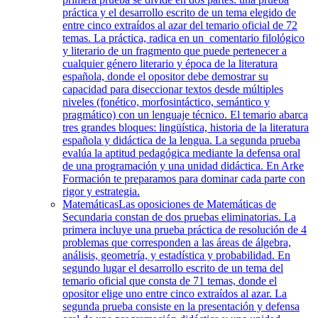
práctica y el desarrollo escrito de un tema elegido de
entre cinco extraídos al azar del temario oficial de 72
temas. La práctica, radica en un comentario filológico
y literario de un fragmento que puede pertenecer a
cualquier género literario y época de la literatura
española, donde el opositor debe demostrar su
capacidad para diseccionar textos desde múltiples
niveles (fonético, morfosintáctico, semántico y
pragmático) con un lenguaje técnico. El temario abarca
tres grandes bloques: lingüística, historia de la literatura
española y didáctica de la lengua. La segunda prueba
evalúa la aptitud pedagógica mediante la defensa oral
de una programación y una unidad didáctica. En Arke
Formación te preparamos para dominar cada parte con
rigor y estrategia.
Matemáticas
Las oposiciones de Matemáticas de
Secundaria constan de dos pruebas eliminatorias. La
primera incluye una prueba práctica de resolución de 4
problemas que corresponden a las áreas de álgebra,
análisis, geometría, y estadística y probabilidad. En
segundo lugar el desarrollo escrito de un tema del
temario oficial que consta de 71 temas, donde el
opositor elige uno entre cinco extraídos al azar. La
segunda prueba consiste en la presentación y defensa