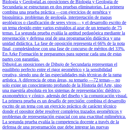
Biología y Geología
Las oposiciones de Biología y Geología de
Secundaria se estructuran en dos pruebas eliminatorias. La primera
combina una prueba práctica —con ejercicios de genética y
bioquímica, problemas de geología, interpretación de mapas
geológicos o clasificación de seres vivos— y el desarrollo escrito de
un tema elegido entre varios extraídos al azar de un temario de 75
temas. La segunda prueba evalúa la aptitud pedagógica mediante la
presentación y defensa oral de una programación didáctica y una
unidad didáctica. La fase de oposición representa el 66% de la nota
final, completándose con una fase de concurso de méritos del 33%.
En Arke Formación te preparamos para superar cada una de estas
partes con garantías.
Dibujo
Las oposiciones de Dibujo de Secundaria representan el
equilibrio perfecto entre el rigor geométrico y la sensibilidad
creativa, siendo una de las especialidades más técnicas de la rama
artística. A diferencia de otras áreas, su temario —72 temas— no
solo exige un conocimiento profundo de la Historia del Arte, sino
una maestría absoluta en los sistemas de representación: diédrico,
axonométrico y cónico, además del diseño y la comunicación visual.
La primera prueba es un desafío de precisión: combina el desarrollo
escrito de un tema con un ejercicio práctico de carácter técnico
donde el opositor debe resolver complejos trazados geométricos y
problemas de representación espacial con una exactitud milimétrica.
La segunda prueba evalúa la competencia docente a través de la
defensa de una programación que debe integrar las nuevas