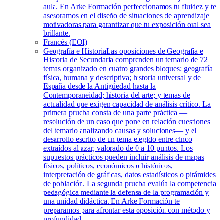
aula. En Arke Formación perfeccionamos tu fluidez y te
asesoramos en el diseño de situaciones de aprendizaje
motivadoras para garantizar que tu exposición oral sea
brillante.
Francés (EOI)
Geografía e Historia
Las oposiciones de Geografía e
Historia de Secundaria comprenden un temario de 72
temas organizado en cuatro grandes bloques: geografía
física, humana y descriptiva; historia universal y de
España desde la Antigüedad hasta la
Contemporaneidad; historia del arte; y temas de
actualidad que exigen capacidad de análisis crítico. La
primera prueba consta de una parte práctica —
resolución de un caso que pone en relación cuestiones
del temario analizando causas y soluciones— y el
desarrollo escrito de un tema elegido entre cinco
extraídos al azar, valorado de 0 a 10 puntos. Los
supuestos prácticos pueden incluir análisis de mapas
físicos, políticos, económicos o históricos,
interpretación de gráficas, datos estadísticos o pirámides
de población. La segunda prueba evalúa la competencia
pedagógica mediante la defensa de la programación y
una unidad didáctica. En Arke Formación te
preparamos para afrontar esta oposición con método y
profundidad.