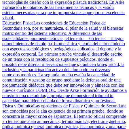
tecnologías de diseño con la expresión plástica tradicional. En Arke
Formación te dotamos de las herramientas técnicas y la visión
estética necesarias para que tu propuesta destaque por su excelencia
visual.
Educación Física
Las oposiciones de Educación Física de
Secundaria son, por su naturaleza, el pilar de la salud y el bienestar
motriz dentro del sistema educativo. A diferencia de las
especialidades puramente teóricas, el temario —65 temas— integra
conocimientos de fisiología, biomecánica y teoría del entrenamiento
con aspectos sociológicos y pedagógicos aplicados al deporte y la
expresión corporal. La primera prueba vincula el desarrollo escrito
de un tema con la resolución de supuestos prácticos, donde el
opositor debe diseñar intervenciones que garanticen la seguridad, la
inclusión y la participación activa del alumnado en diversos
contextos motrices. La segunda prueba evalúa la capacidad de
comunicación y gestión de grupo mediante la defensa oral de una
programación didáctica que debe ser innovadora y alineada con los
nuevos currículos LOMLOE. Desde Arke Formación te ayudamos a
construir una metodología propia que demuestre al tribunal tu
capacidad para liderar el aula de forma dinámica y profesional.
Física y Química
Las oposiciones de Física y Química de Secundaria
son conocidas por la alta exigencia de su primera prueba, donde se
concentra la mayor criba de aspirantes. El temario oficial comprende
75 temas que abarcan mecánica, termodinámica, electromagnetismo,
óptica, química general, química orgánica, fisicoquímica y una parte