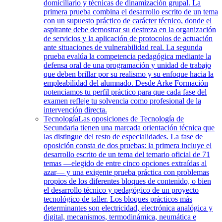
domiciliario y técnicas de dinamización grupal. La
primera prueba combina el desarrollo escrito de un tema
con un supuesto práctico de carácter técnico, donde el
aspirante debe demostrar su destreza en la organización
de servicios y la aplicación de protocolos de actuación
ante situaciones de vulnerabilidad real. La segunda
prueba evalúa la competencia pedagógica mediante la
defensa oral de una programación y unidad de trabajo
que deben brillar por su realismo y su enfoque hacia la
empleabilidad del alumnado. Desde Arke Formación
potenciamos tu perfil práctico para que cada fase del
examen refleje tu solvencia como profesional de la
intervención directa.
Tecnología
Las oposiciones de Tecnología de
Secundaria tienen una marcada orientación técnica que
las distingue del resto de especialidades. La fase de
oposición consta de dos pruebas: la primera incluye el
desarrollo escrito de un tema del temario oficial de 71
temas —elegido de entre cinco opciones extraídas al
azar— y una exigente prueba práctica con problemas
propios de los diferentes bloques de contenido, o bien
el desarrollo técnico y pedagógico de un proyecto
tecnológico de taller. Los bloques prácticos más
determinantes son electricidad, electrónica analógica y
digital, mecanismos, termodinámica, neumática e