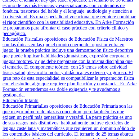
es uno de los más técnicos y especializados, con contenidos de
fonética, trastornos del habla y el lenguaje, audiología y atención a
la diversidad. Es una especialidad vocacional que requiere combinar
el rigor científico con la sensibilidad educativa. En Arke Formación
te preparamos para afrontar el caso práctico con criterio clínico y
pedagógico.
Educación Física
Las oposiciones de Educación Física de Maestros
son las únicas en las que el propio cuerpo del opositor entra en
juego: la prueba práctica incluye una demostración físico-deportiva
que puede implicar habilidades gimnásticas, expresión corporal o
juegos motores, y que debe prepararse con la misma disciplina que
el temario. El componente teórico, con 25 temas sobre actividad
física, salud, desarrollo motor y didáctica, es extenso y riguroso. El
gran reto de esta especialidad es compatibilizar la preparación física
con el estudio, algo que requiere planificación y constancia. En Arke
Formación entendemos esa doble exigencia y te ayudamos a
gestionarla.
Educación Infantil
Educación Primaria
Las oposiciones de Educación Primaria son las
que mayor número de plazas concentran, pero también las que
exigen un perfil más generalista y versátil. La parte práctica es uno
de sus rasgos más distintivos: habitualmente incluye ejercicios de
lengua castellana y matemáticas que requieren un dominio sólido de
los contenidos básicos del currículo. El temario de 25 temas abarca