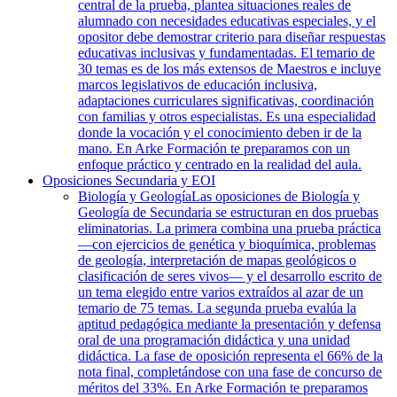
central de la prueba, plantea situaciones reales de
alumnado con necesidades educativas especiales, y el
opositor debe demostrar criterio para diseñar respuestas
educativas inclusivas y fundamentadas. El temario de
30 temas es de los más extensos de Maestros e incluye
marcos legislativos de educación inclusiva,
adaptaciones curriculares significativas, coordinación
con familias y otros especialistas. Es una especialidad
donde la vocación y el conocimiento deben ir de la
mano. En Arke Formación te preparamos con un
enfoque práctico y centrado en la realidad del aula.
Oposiciones Secundaria y EOI
Biología y Geología
Las oposiciones de Biología y
Geología de Secundaria se estructuran en dos pruebas
eliminatorias. La primera combina una prueba práctica
—con ejercicios de genética y bioquímica, problemas
de geología, interpretación de mapas geológicos o
clasificación de seres vivos— y el desarrollo escrito de
un tema elegido entre varios extraídos al azar de un
temario de 75 temas. La segunda prueba evalúa la
aptitud pedagógica mediante la presentación y defensa
oral de una programación didáctica y una unidad
didáctica. La fase de oposición representa el 66% de la
nota final, completándose con una fase de concurso de
méritos del 33%. En Arke Formación te preparamos