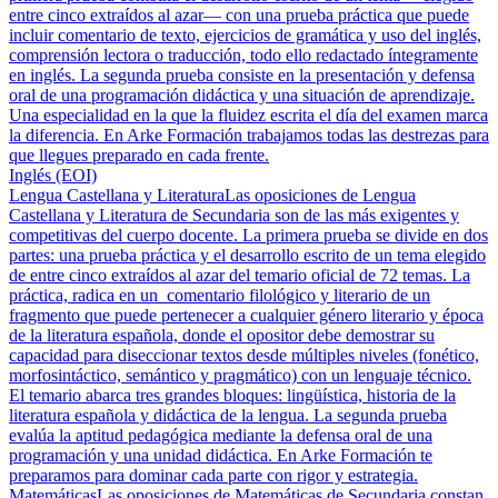
entre cinco extraídos al azar— con una prueba práctica que puede
incluir comentario de texto, ejercicios de gramática y uso del inglés,
comprensión lectora o traducción, todo ello redactado íntegramente
en inglés. La segunda prueba consiste en la presentación y defensa
oral de una programación didáctica y una situación de aprendizaje.
Una especialidad en la que la fluidez escrita el día del examen marca
la diferencia. En Arke Formación trabajamos todas las destrezas para
que llegues preparado en cada frente.
Inglés (EOI)
Lengua Castellana y Literatura
Las oposiciones de Lengua
Castellana y Literatura de Secundaria son de las más exigentes y
competitivas del cuerpo docente. La primera prueba se divide en dos
partes: una prueba práctica y el desarrollo escrito de un tema elegido
de entre cinco extraídos al azar del temario oficial de 72 temas. La
práctica, radica en un comentario filológico y literario de un
fragmento que puede pertenecer a cualquier género literario y época
de la literatura española, donde el opositor debe demostrar su
capacidad para diseccionar textos desde múltiples niveles (fonético,
morfosintáctico, semántico y pragmático) con un lenguaje técnico.
El temario abarca tres grandes bloques: lingüística, historia de la
literatura española y didáctica de la lengua. La segunda prueba
evalúa la aptitud pedagógica mediante la defensa oral de una
programación y una unidad didáctica. En Arke Formación te
preparamos para dominar cada parte con rigor y estrategia.
Matemáticas
Las oposiciones de Matemáticas de Secundaria constan