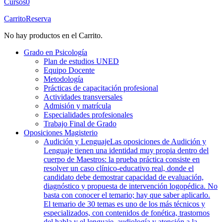
Cursos
0
Carrito
Reserva
No hay productos en el Carrito.
Grado en Psicología
Plan de estudios UNED
Equipo Docente
Metodología
Prácticas de capacitación profesional
Actividades transversales
Admisión y matrícula
Especialidades profesionales
Trabajo Final de Grado
Oposiciones Magisterio
Audición y Lenguaje
Las oposiciones de Audición y
Lenguaje tienen una identidad muy propia dentro del
cuerpo de Maestros: la prueba práctica consiste en
resolver un caso clínico-educativo real, donde el
candidato debe demostrar capacidad de evaluación,
diagnóstico y propuesta de intervención logopédica. No
basta con conocer el temario; hay que saber aplicarlo.
El temario de 30 temas es uno de los más técnicos y
especializados, con contenidos de fonética, trastornos
del habla y el lenguaje, audiología y atención a la