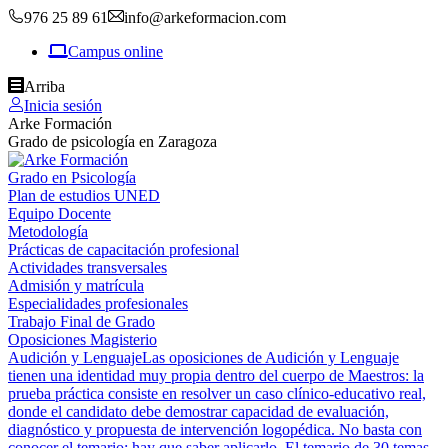
976 25 89 61
info@arkeformacion.com
Campus online
Arriba
Inicia sesión
Arke Formación
Grado de psicología en Zaragoza
Grado en Psicología
Plan de estudios UNED
Equipo Docente
Metodología
Prácticas de capacitación profesional
Actividades transversales
Admisión y matrícula
Especialidades profesionales
Trabajo Final de Grado
Oposiciones Magisterio
Audición y Lenguaje
Las oposiciones de Audición y Lenguaje
tienen una identidad muy propia dentro del cuerpo de Maestros: la
prueba práctica consiste en resolver un caso clínico-educativo real,
donde el candidato debe demostrar capacidad de evaluación,
diagnóstico y propuesta de intervención logopédica. No basta con
conocer el temario; hay que saber aplicarlo. El temario de 30 temas