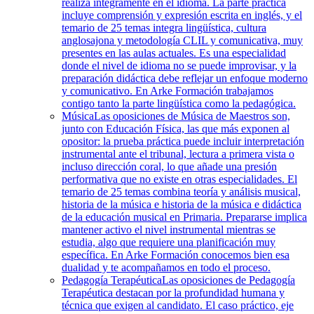
realiza íntegramente en el idioma. La parte práctica
incluye comprensión y expresión escrita en inglés, y el
temario de 25 temas integra lingüística, cultura
anglosajona y metodología CLIL y comunicativa, muy
presentes en las aulas actuales. Es una especialidad
donde el nivel de idioma no se puede improvisar, y la
preparación didáctica debe reflejar un enfoque moderno
y comunicativo. En Arke Formación trabajamos
contigo tanto la parte lingüística como la pedagógica.
Música
Las oposiciones de Música de Maestros son,
junto con Educación Física, las que más exponen al
opositor: la prueba práctica puede incluir interpretación
instrumental ante el tribunal, lectura a primera vista o
incluso dirección coral, lo que añade una presión
performativa que no existe en otras especialidades. El
temario de 25 temas combina teoría y análisis musical,
historia de la música e historia de la música e didáctica
de la educación musical en Primaria. Prepararse implica
mantener activo el nivel instrumental mientras se
estudia, algo que requiere una planificación muy
específica. En Arke Formación conocemos bien esa
dualidad y te acompañamos en todo el proceso.
Pedagogía Terapéutica
Las oposiciones de Pedagogía
Terapéutica destacan por la profundidad humana y
técnica que exigen al candidato. El caso práctico, eje