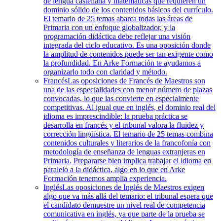
de lengua castellana y matemáticas que requieren un
dominio sólido de los contenidos básicos del currículo.
El temario de 25 temas abarca todas las áreas de
Primaria con un enfoque globalizador, y la
programación didáctica debe reflejar una visión
integrada del ciclo educativo. Es una oposición donde
la amplitud de contenidos puede ser tan exigente como
la profundidad. En Arke Formación te ayudamos a
organizarlo todo con claridad y método.
Francés
Las oposiciones de Francés de Maestros son
una de las especialidades con menor número de plazas
convocadas, lo que las convierte en especialmente
competitivas. Al igual que en inglés, el dominio real del
idioma es imprescindible: la prueba práctica se
desarrolla en francés y el tribunal valora la fluidez y
corrección lingüística. El temario de 25 temas combina
contenidos culturales y literarios de la francofonía con
metodología de enseñanza de lenguas extranjeras en
Primaria. Prepararse bien implica trabajar el idioma en
paralelo a la didáctica, algo en lo que en Arke
Formación tenemos amplia experiencia.
Inglés
Las oposiciones de Inglés de Maestros exigen
algo que va más allá del temario: el tribunal espera que
el candidato demuestre un nivel real de competencia
comunicativa en inglés, ya que parte de la prueba se