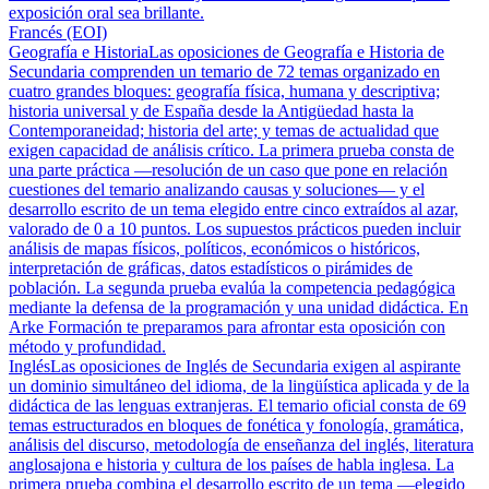
exposición oral sea brillante.
Francés (EOI)
Geografía e Historia
Las oposiciones de Geografía e Historia de
Secundaria comprenden un temario de 72 temas organizado en
cuatro grandes bloques: geografía física, humana y descriptiva;
historia universal y de España desde la Antigüedad hasta la
Contemporaneidad; historia del arte; y temas de actualidad que
exigen capacidad de análisis crítico. La primera prueba consta de
una parte práctica —resolución de un caso que pone en relación
cuestiones del temario analizando causas y soluciones— y el
desarrollo escrito de un tema elegido entre cinco extraídos al azar,
valorado de 0 a 10 puntos. Los supuestos prácticos pueden incluir
análisis de mapas físicos, políticos, económicos o históricos,
interpretación de gráficas, datos estadísticos o pirámides de
población. La segunda prueba evalúa la competencia pedagógica
mediante la defensa de la programación y una unidad didáctica. En
Arke Formación te preparamos para afrontar esta oposición con
método y profundidad.
Inglés
Las oposiciones de Inglés de Secundaria exigen al aspirante
un dominio simultáneo del idioma, de la lingüística aplicada y de la
didáctica de las lenguas extranjeras. El temario oficial consta de 69
temas estructurados en bloques de fonética y fonología, gramática,
análisis del discurso, metodología de enseñanza del inglés, literatura
anglosajona e historia y cultura de los países de habla inglesa. La
primera prueba combina el desarrollo escrito de un tema —elegido