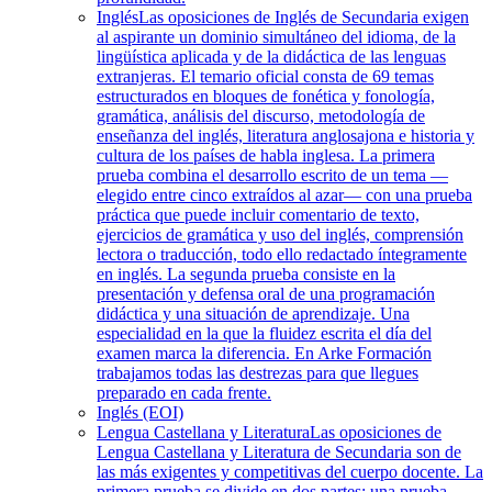
Inglés
Las oposiciones de Inglés de Secundaria exigen
al aspirante un dominio simultáneo del idioma, de la
lingüística aplicada y de la didáctica de las lenguas
extranjeras. El temario oficial consta de 69 temas
estructurados en bloques de fonética y fonología,
gramática, análisis del discurso, metodología de
enseñanza del inglés, literatura anglosajona e historia y
cultura de los países de habla inglesa. La primera
prueba combina el desarrollo escrito de un tema —
elegido entre cinco extraídos al azar— con una prueba
práctica que puede incluir comentario de texto,
ejercicios de gramática y uso del inglés, comprensión
lectora o traducción, todo ello redactado íntegramente
en inglés. La segunda prueba consiste en la
presentación y defensa oral de una programación
didáctica y una situación de aprendizaje. Una
especialidad en la que la fluidez escrita el día del
examen marca la diferencia. En Arke Formación
trabajamos todas las destrezas para que llegues
preparado en cada frente.
Inglés (EOI)
Lengua Castellana y Literatura
Las oposiciones de
Lengua Castellana y Literatura de Secundaria son de
las más exigentes y competitivas del cuerpo docente. La
primera prueba se divide en dos partes: una prueba