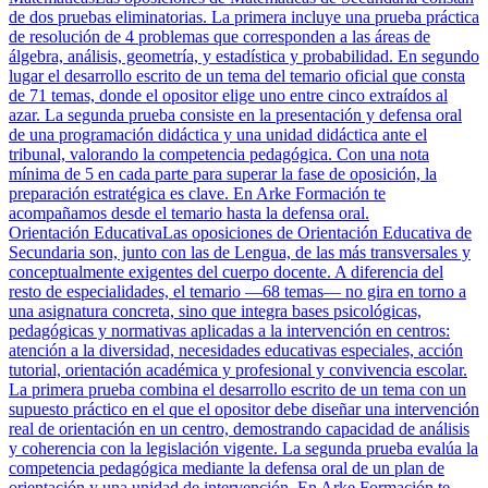
de dos pruebas eliminatorias. La primera incluye una prueba práctica
de resolución de 4 problemas que corresponden a las áreas de
álgebra, análisis, geometría, y estadística y probabilidad. En segundo
lugar el desarrollo escrito de un tema del temario oficial que consta
de 71 temas, donde el opositor elige uno entre cinco extraídos al
azar. La segunda prueba consiste en la presentación y defensa oral
de una programación didáctica y una unidad didáctica ante el
tribunal, valorando la competencia pedagógica. Con una nota
mínima de 5 en cada parte para superar la fase de oposición, la
preparación estratégica es clave. En Arke Formación te
acompañamos desde el temario hasta la defensa oral.
Orientación Educativa
Las oposiciones de Orientación Educativa de
Secundaria son, junto con las de Lengua, de las más transversales y
conceptualmente exigentes del cuerpo docente. A diferencia del
resto de especialidades, el temario —68 temas— no gira en torno a
una asignatura concreta, sino que integra bases psicológicas,
pedagógicas y normativas aplicadas a la intervención en centros:
atención a la diversidad, necesidades educativas especiales, acción
tutorial, orientación académica y profesional y convivencia escolar.
La primera prueba combina el desarrollo escrito de un tema con un
supuesto práctico en el que el opositor debe diseñar una intervención
real de orientación en un centro, demostrando capacidad de análisis
y coherencia con la legislación vigente. La segunda prueba evalúa la
competencia pedagógica mediante la defensa oral de un plan de
orientación y una unidad de intervención. En Arke Formación te