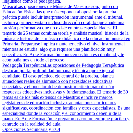
lingüística como la pedagógica.
Música
Las oposiciones de Música de Maestros son, junto con
Educación Física, las que más exponen al opositor: la prueba
práctica puede incluir interpretación instrumental ante el tribunal,
lectura a primera vista o incluso dirección coral, lo que añade una
presión performativa que no existe en otras especialidades. El
temario de 25 temas combina teoría y análisis musical, historia de la
música e historia de la música e didáctica de la educación musical en
Primaria. Prepararse implica mantener activo el nivel instrumental
mientras se estudia, algo que requiere una planificación muy
específica. En Arke Formación conocemos bien esa dualidad y te
acompañamos en todo el proceso.
Pedagogía Terapéutica
Las oposiciones de Pedagogía Terapéutica
destacan por la profundidad humana y técnica que exigen al
candidato. El caso práctico, eje central de la prueba, plantea
situaciones reales de alumnado con necesidades educativas
especiales, y el opositor debe demostrar criterio para diseñar
respuestas educativas inclusivas y fundamentadas. El temario de 30
temas es de los más extensos de Maestros e incluye marcos
legislativos de educación inclusiva, adaptaciones curriculares
significativas, coordinación con familias y otros especialistas. Es una
especialidad donde la vocación y el conocimiento deben ir de la
mano. En Arke Formación te preparamos con un enfoque práctico y
centrado en la realidad del aula.
Oposiciones Secundaria y EOI