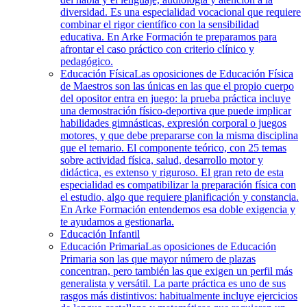
diversidad. Es una especialidad vocacional que requiere
combinar el rigor científico con la sensibilidad
educativa. En Arke Formación te preparamos para
afrontar el caso práctico con criterio clínico y
pedagógico.
Educación Física
Las oposiciones de Educación Física
de Maestros son las únicas en las que el propio cuerpo
del opositor entra en juego: la prueba práctica incluye
una demostración físico-deportiva que puede implicar
habilidades gimnásticas, expresión corporal o juegos
motores, y que debe prepararse con la misma disciplina
que el temario. El componente teórico, con 25 temas
sobre actividad física, salud, desarrollo motor y
didáctica, es extenso y riguroso. El gran reto de esta
especialidad es compatibilizar la preparación física con
el estudio, algo que requiere planificación y constancia.
En Arke Formación entendemos esa doble exigencia y
te ayudamos a gestionarla.
Educación Infantil
Educación Primaria
Las oposiciones de Educación
Primaria son las que mayor número de plazas
concentran, pero también las que exigen un perfil más
generalista y versátil. La parte práctica es uno de sus
rasgos más distintivos: habitualmente incluye ejercicios