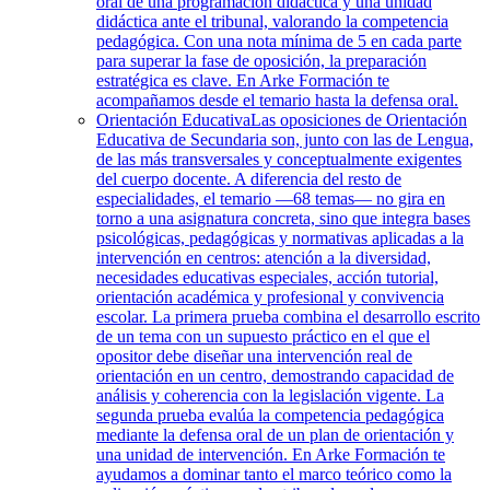
oral de una programación didáctica y una unidad
didáctica ante el tribunal, valorando la competencia
pedagógica. Con una nota mínima de 5 en cada parte
para superar la fase de oposición, la preparación
estratégica es clave. En Arke Formación te
acompañamos desde el temario hasta la defensa oral.
Orientación Educativa
Las oposiciones de Orientación
Educativa de Secundaria son, junto con las de Lengua,
de las más transversales y conceptualmente exigentes
del cuerpo docente. A diferencia del resto de
especialidades, el temario —68 temas— no gira en
torno a una asignatura concreta, sino que integra bases
psicológicas, pedagógicas y normativas aplicadas a la
intervención en centros: atención a la diversidad,
necesidades educativas especiales, acción tutorial,
orientación académica y profesional y convivencia
escolar. La primera prueba combina el desarrollo escrito
de un tema con un supuesto práctico en el que el
opositor debe diseñar una intervención real de
orientación en un centro, demostrando capacidad de
análisis y coherencia con la legislación vigente. La
segunda prueba evalúa la competencia pedagógica
mediante la defensa oral de un plan de orientación y
una unidad de intervención. En Arke Formación te
ayudamos a dominar tanto el marco teórico como la