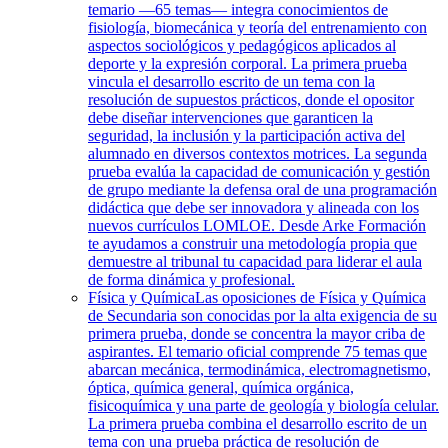
temario —65 temas— integra conocimientos de
fisiología, biomecánica y teoría del entrenamiento con
aspectos sociológicos y pedagógicos aplicados al
deporte y la expresión corporal. La primera prueba
vincula el desarrollo escrito de un tema con la
resolución de supuestos prácticos, donde el opositor
debe diseñar intervenciones que garanticen la
seguridad, la inclusión y la participación activa del
alumnado en diversos contextos motrices. La segunda
prueba evalúa la capacidad de comunicación y gestión
de grupo mediante la defensa oral de una programación
didáctica que debe ser innovadora y alineada con los
nuevos currículos LOMLOE. Desde Arke Formación
te ayudamos a construir una metodología propia que
demuestre al tribunal tu capacidad para liderar el aula
de forma dinámica y profesional.
Física y Química
Las oposiciones de Física y Química
de Secundaria son conocidas por la alta exigencia de su
primera prueba, donde se concentra la mayor criba de
aspirantes. El temario oficial comprende 75 temas que
abarcan mecánica, termodinámica, electromagnetismo,
óptica, química general, química orgánica,
fisicoquímica y una parte de geología y biología celular.
La primera prueba combina el desarrollo escrito de un
tema con una prueba práctica de resolución de