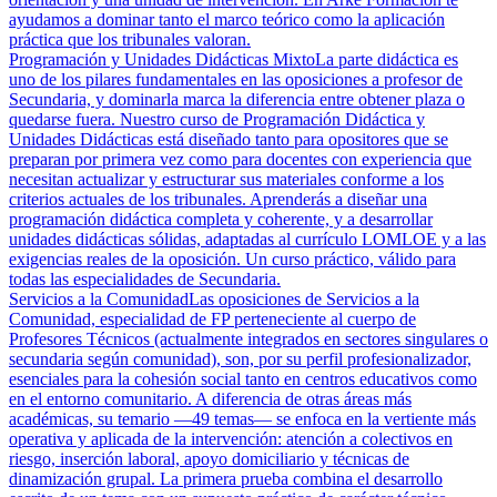
ayudamos a dominar tanto el marco teórico como la aplicación
práctica que los tribunales valoran.
Programación y Unidades Didácticas Mixto
La parte didáctica es
uno de los pilares fundamentales en las oposiciones a profesor de
Secundaria, y dominarla marca la diferencia entre obtener plaza o
quedarse fuera. Nuestro curso de Programación Didáctica y
Unidades Didácticas está diseñado tanto para opositores que se
preparan por primera vez como para docentes con experiencia que
necesitan actualizar y estructurar sus materiales conforme a los
criterios actuales de los tribunales. Aprenderás a diseñar una
programación didáctica completa y coherente, y a desarrollar
unidades didácticas sólidas, adaptadas al currículo LOMLOE y a las
exigencias reales de la oposición. Un curso práctico, válido para
todas las especialidades de Secundaria.
Servicios a la Comunidad
Las oposiciones de Servicios a la
Comunidad, especialidad de FP perteneciente al cuerpo de
Profesores Técnicos (actualmente integrados en sectores singulares o
secundaria según comunidad), son, por su perfil profesionalizador,
esenciales para la cohesión social tanto en centros educativos como
en el entorno comunitario. A diferencia de otras áreas más
académicas, su temario —49 temas— se enfoca en la vertiente más
operativa y aplicada de la intervención: atención a colectivos en
riesgo, inserción laboral, apoyo domiciliario y técnicas de
dinamización grupal. La primera prueba combina el desarrollo