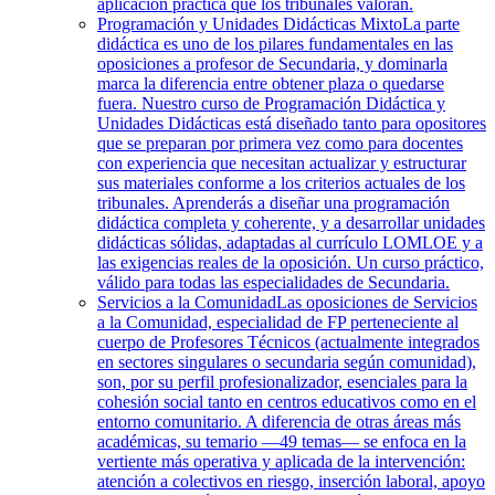
aplicación práctica que los tribunales valoran.
Programación y Unidades Didácticas Mixto
La parte
didáctica es uno de los pilares fundamentales en las
oposiciones a profesor de Secundaria, y dominarla
marca la diferencia entre obtener plaza o quedarse
fuera. Nuestro curso de Programación Didáctica y
Unidades Didácticas está diseñado tanto para opositores
que se preparan por primera vez como para docentes
con experiencia que necesitan actualizar y estructurar
sus materiales conforme a los criterios actuales de los
tribunales. Aprenderás a diseñar una programación
didáctica completa y coherente, y a desarrollar unidades
didácticas sólidas, adaptadas al currículo LOMLOE y a
las exigencias reales de la oposición. Un curso práctico,
válido para todas las especialidades de Secundaria.
Servicios a la Comunidad
Las oposiciones de Servicios
a la Comunidad, especialidad de FP perteneciente al
cuerpo de Profesores Técnicos (actualmente integrados
en sectores singulares o secundaria según comunidad),
son, por su perfil profesionalizador, esenciales para la
cohesión social tanto en centros educativos como en el
entorno comunitario. A diferencia de otras áreas más
académicas, su temario —49 temas— se enfoca en la
vertiente más operativa y aplicada de la intervención:
atención a colectivos en riesgo, inserción laboral, apoyo