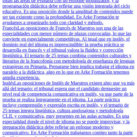
todas las áreas de Primaria con un enfoque globalizador, y la
programación didáctica debe reflejar una visión integrada del ciclo
educativo. Es una oposición donde la amplitud de contenidos puede
ser tan exigente como la profundidad. En Arke Formación te
ayudamos a organizarlo todo con claridad y método.
Francés
Las oposiciones de Francés de Maestros son una de las
especialidades con menor número de plazas convocadas, lo que las
convierte en especialmente competitivas. Al igual que en inglés, el
dominio real del idioma es imprescindible: la prueba práctica se
desarrolla en francés y el tribunal valora la fluidez y corrección
lingüística. El temario de 25 temas combina contenidos culturales y
literarios de la francofonía con metodología de enseñanza de lenguas
extranjeras en Primaria. Prepararse bien implica trabajar el idioma en
paralelo a la didáctica, algo en lo que en Arke Formación tenemos
amplia experiencia.
Inglés
Las oposiciones de Inglés de Maestros exigen algo que va más
allá del temario: el tribunal espera que el candidato demuestre un
nivel real de competencia comunicativa en inglés, ya que parte de la
prueba se realiza íntegramente en el idioma. La parte práctica
incluye comprensión y expresión escrita en inglés, y el temario de
25 temas integra lingüística, cultura anglosajona y metodología
CLIL y comunicativa, muy presentes en las aulas actuales. Es una
especialidad donde el nivel de idioma no se puede improvisar, y la
preparación didáctica debe reflejar un enfoque moderno y
comunicativo. En Arke Formación trabajamos contigo tanto la parte