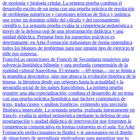
de geología y biología celular. La primera prueba combina el
desarrollo escrito de un tema con una prueba práctica de resolución
de problemas numéricos y cuestiones teóricas de física y química,
que exige un dominio sólido del cálculo y del razonamiento
científico. La segunda prueba evalúa la competencia pedagógica a
través de la defensa oral de una programación didáctica y una
unidad didáctica. Preparar bien los supuestos prácticos es
determinante: en Arke Formación trabajamos de forma sistemática
todos los bloques de problemas para que ningún tipo de ejercicio te
pille por sorpresa.
Francés
Las oposiciones de Francés de Secundaria requieren una
solvencia lingüística bilingüe y una profunda comprensión de la
realidad cultural francófona. El temario —69 temas— no se limita a
la gramática descriptiva, sino que abarca la evolución histórica de la
lengua, la literatura desde sus orígenes hasta la actualidad y la
geografía social de los países francófonos. La primera prueba
requiere una alta especialización: combina el desarrollo de un tema
con una prueba práctica lingüística que incluye comentarios de
texto, traducciones y análisis fonéticos, exigiendo una precisión
filológica impecable. La segunda prueba, realizada íntegramente en
francés, evalúa la aptitud pedagógica mediante la defensa de una
programación y unidad didáctica de intervención que fomenten la
competencia comunicativa en lengua extranjera en el aula. En Arke
Formación perfeccionamos tu fluidez y te asesoramos en el diseño
de situaciones de aprendizaje motivadoras para garantizar que tu