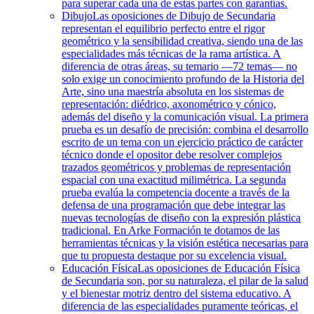
para superar cada una de estas partes con garantías.
Dibujo
Las oposiciones de Dibujo de Secundaria
representan el equilibrio perfecto entre el rigor
geométrico y la sensibilidad creativa, siendo una de las
especialidades más técnicas de la rama artística. A
diferencia de otras áreas, su temario —72 temas— no
solo exige un conocimiento profundo de la Historia del
Arte, sino una maestría absoluta en los sistemas de
representación: diédrico, axonométrico y cónico,
además del diseño y la comunicación visual. La primera
prueba es un desafío de precisión: combina el desarrollo
escrito de un tema con un ejercicio práctico de carácter
técnico donde el opositor debe resolver complejos
trazados geométricos y problemas de representación
espacial con una exactitud milimétrica. La segunda
prueba evalúa la competencia docente a través de la
defensa de una programación que debe integrar las
nuevas tecnologías de diseño con la expresión plástica
tradicional. En Arke Formación te dotamos de las
herramientas técnicas y la visión estética necesarias para
que tu propuesta destaque por su excelencia visual.
Educación Física
Las oposiciones de Educación Física
de Secundaria son, por su naturaleza, el pilar de la salud
y el bienestar motriz dentro del sistema educativo. A
diferencia de las especialidades puramente teóricas, el