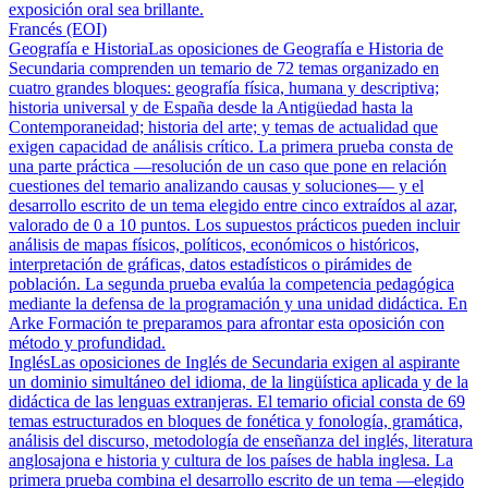
exposición oral sea brillante.
Francés (EOI)
Geografía e Historia
Las oposiciones de Geografía e Historia de
Secundaria comprenden un temario de 72 temas organizado en
cuatro grandes bloques: geografía física, humana y descriptiva;
historia universal y de España desde la Antigüedad hasta la
Contemporaneidad; historia del arte; y temas de actualidad que
exigen capacidad de análisis crítico. La primera prueba consta de
una parte práctica —resolución de un caso que pone en relación
cuestiones del temario analizando causas y soluciones— y el
desarrollo escrito de un tema elegido entre cinco extraídos al azar,
valorado de 0 a 10 puntos. Los supuestos prácticos pueden incluir
análisis de mapas físicos, políticos, económicos o históricos,
interpretación de gráficas, datos estadísticos o pirámides de
población. La segunda prueba evalúa la competencia pedagógica
mediante la defensa de la programación y una unidad didáctica. En
Arke Formación te preparamos para afrontar esta oposición con
método y profundidad.
Inglés
Las oposiciones de Inglés de Secundaria exigen al aspirante
un dominio simultáneo del idioma, de la lingüística aplicada y de la
didáctica de las lenguas extranjeras. El temario oficial consta de 69
temas estructurados en bloques de fonética y fonología, gramática,
análisis del discurso, metodología de enseñanza del inglés, literatura
anglosajona e historia y cultura de los países de habla inglesa. La
primera prueba combina el desarrollo escrito de un tema —elegido