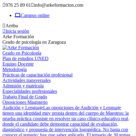
Saltar
976 25 89 61
info@arkeformacion.com
al
Campus online
contenido
Arriba
Inicia sesión
Arke Formación
Grado de psicología en Zaragoza
Grado en Psicología
Plan de estudios UNED
Equipo Docente
Metodología
Prácticas de capacitación profesional
Actividades transversales
Admisión y matrícula
Especialidades profesionales
Trabajo Final de Grado
Oposiciones Magisterio
Audición y Lenguaje
Las oposiciones de Audición y Lenguaje
tienen una identidad muy propia dentro del cuerpo de Maestros: la
prueba práctica consiste en resolver un caso clínico-educativo real,
donde el candidato debe demostrar capacidad de evaluación,
diagnóstico y propuesta de intervención logopédica. No basta con
conocer el temario; hay que saber aplicarlo. El temario de 30 temas