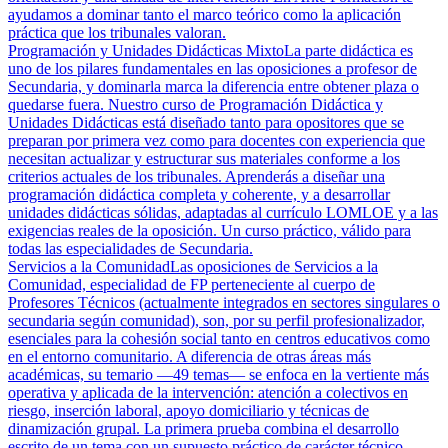
ayudamos a dominar tanto el marco teórico como la aplicación
práctica que los tribunales valoran.
Programación y Unidades Didácticas Mixto
La parte didáctica es
uno de los pilares fundamentales en las oposiciones a profesor de
Secundaria, y dominarla marca la diferencia entre obtener plaza o
quedarse fuera. Nuestro curso de Programación Didáctica y
Unidades Didácticas está diseñado tanto para opositores que se
preparan por primera vez como para docentes con experiencia que
necesitan actualizar y estructurar sus materiales conforme a los
criterios actuales de los tribunales. Aprenderás a diseñar una
programación didáctica completa y coherente, y a desarrollar
unidades didácticas sólidas, adaptadas al currículo LOMLOE y a las
exigencias reales de la oposición. Un curso práctico, válido para
todas las especialidades de Secundaria.
Servicios a la Comunidad
Las oposiciones de Servicios a la
Comunidad, especialidad de FP perteneciente al cuerpo de
Profesores Técnicos (actualmente integrados en sectores singulares o
secundaria según comunidad), son, por su perfil profesionalizador,
esenciales para la cohesión social tanto en centros educativos como
en el entorno comunitario. A diferencia de otras áreas más
académicas, su temario —49 temas— se enfoca en la vertiente más
operativa y aplicada de la intervención: atención a colectivos en
riesgo, inserción laboral, apoyo domiciliario y técnicas de
dinamización grupal. La primera prueba combina el desarrollo
escrito de un tema con un supuesto práctico de carácter técnico,