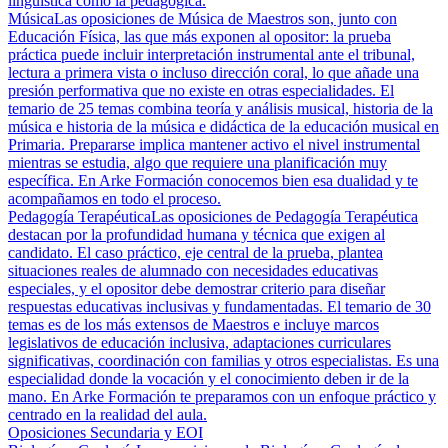
lingüística como la pedagógica.
Música
Las oposiciones de Música de Maestros son, junto con
Educación Física, las que más exponen al opositor: la prueba
práctica puede incluir interpretación instrumental ante el tribunal,
lectura a primera vista o incluso dirección coral, lo que añade una
presión performativa que no existe en otras especialidades. El
temario de 25 temas combina teoría y análisis musical, historia de la
música e historia de la música e didáctica de la educación musical en
Primaria. Prepararse implica mantener activo el nivel instrumental
mientras se estudia, algo que requiere una planificación muy
específica. En Arke Formación conocemos bien esa dualidad y te
acompañamos en todo el proceso.
Pedagogía Terapéutica
Las oposiciones de Pedagogía Terapéutica
destacan por la profundidad humana y técnica que exigen al
candidato. El caso práctico, eje central de la prueba, plantea
situaciones reales de alumnado con necesidades educativas
especiales, y el opositor debe demostrar criterio para diseñar
respuestas educativas inclusivas y fundamentadas. El temario de 30
temas es de los más extensos de Maestros e incluye marcos
legislativos de educación inclusiva, adaptaciones curriculares
significativas, coordinación con familias y otros especialistas. Es una
especialidad donde la vocación y el conocimiento deben ir de la
mano. En Arke Formación te preparamos con un enfoque práctico y
centrado en la realidad del aula.
Oposiciones Secundaria y EOI