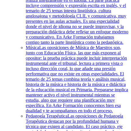
realiza íntegramente en el idioma. La parte práctica
incluye comprensión y expresión escrita en inglés, y el
temario de 25 temas integra lingüística, cultura
anglosajona y metodología CLIL y comunicativa, muy
presentes en las aulas actuales. Es una especialidad
donde el nivel de idioma no se puede improvisar, y la
preparación didáctica debe reflejar un enfoque moderno
y comunicativo. En Arke Formación trabajamos
contigo tanto la parte lingüística como la pedagógica.
Música
Las oposiciones de Música de Maestros son,
junto con Educación Física, las que más exponen al
opositor: la prueba práctica puede incluir interpretación
instrumental ante el tribunal, lectura a primera vista o
incluso dirección coral, lo que añade una presión
performativa que no existe en otras especialidades. El
temario de 25 temas combina teoría y análisis musical,
historia de la música e historia de la música e didáctica
de la educación musical en Primaria. Prepararse implica
mantener activo el nivel instrumental mientras se
estudia, algo que requiere una planificación muy
específica. En Arke Formación conocemos bien esa
dualidad y te acompañamos en todo el proceso.
Pedagogía Terapéutica
Las oposiciones de Pedagogía
Terapéutica destacan por la profundidad humana y
técnica que exigen al candidato. El caso práctico, eje