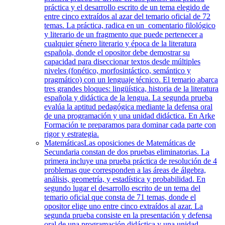
práctica y el desarrollo escrito de un tema elegido de
entre cinco extraídos al azar del temario oficial de 72
temas. La práctica, radica en un comentario filológico
y literario de un fragmento que puede pertenecer a
cualquier género literario y época de la literatura
española, donde el opositor debe demostrar su
capacidad para diseccionar textos desde múltiples
niveles (fonético, morfosintáctico, semántico y
pragmático) con un lenguaje técnico. El temario abarca
tres grandes bloques: lingüística, historia de la literatura
española y didáctica de la lengua. La segunda prueba
evalúa la aptitud pedagógica mediante la defensa oral
de una programación y una unidad didáctica. En Arke
Formación te preparamos para dominar cada parte con
rigor y estrategia.
Matemáticas
Las oposiciones de Matemáticas de
Secundaria constan de dos pruebas eliminatorias. La
primera incluye una prueba práctica de resolución de 4
problemas que corresponden a las áreas de álgebra,
análisis, geometría, y estadística y probabilidad. En
segundo lugar el desarrollo escrito de un tema del
temario oficial que consta de 71 temas, donde el
opositor elige uno entre cinco extraídos al azar. La
segunda prueba consiste en la presentación y defensa
oral de una programación didáctica y una unidad