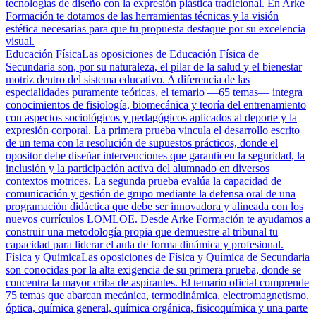
tecnologías de diseño con la expresión plástica tradicional. En Arke
Formación te dotamos de las herramientas técnicas y la visión
estética necesarias para que tu propuesta destaque por su excelencia
visual.
Educación Física
Las oposiciones de Educación Física de
Secundaria son, por su naturaleza, el pilar de la salud y el bienestar
motriz dentro del sistema educativo. A diferencia de las
especialidades puramente teóricas, el temario —65 temas— integra
conocimientos de fisiología, biomecánica y teoría del entrenamiento
con aspectos sociológicos y pedagógicos aplicados al deporte y la
expresión corporal. La primera prueba vincula el desarrollo escrito
de un tema con la resolución de supuestos prácticos, donde el
opositor debe diseñar intervenciones que garanticen la seguridad, la
inclusión y la participación activa del alumnado en diversos
contextos motrices. La segunda prueba evalúa la capacidad de
comunicación y gestión de grupo mediante la defensa oral de una
programación didáctica que debe ser innovadora y alineada con los
nuevos currículos LOMLOE. Desde Arke Formación te ayudamos a
construir una metodología propia que demuestre al tribunal tu
capacidad para liderar el aula de forma dinámica y profesional.
Física y Química
Las oposiciones de Física y Química de Secundaria
son conocidas por la alta exigencia de su primera prueba, donde se
concentra la mayor criba de aspirantes. El temario oficial comprende
75 temas que abarcan mecánica, termodinámica, electromagnetismo,
óptica, química general, química orgánica, fisicoquímica y una parte