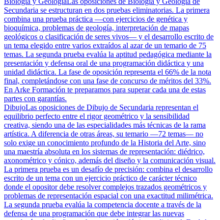
Biología y Geología
Las oposiciones de Biología y Geología de
Secundaria se estructuran en dos pruebas eliminatorias. La primera
combina una prueba práctica —con ejercicios de genética y
bioquímica, problemas de geología, interpretación de mapas
geológicos o clasificación de seres vivos— y el desarrollo escrito de
un tema elegido entre varios extraídos al azar de un temario de 75
temas. La segunda prueba evalúa la aptitud pedagógica mediante la
presentación y defensa oral de una programación didáctica y una
unidad didáctica. La fase de oposición representa el 66% de la nota
final, completándose con una fase de concurso de méritos del 33%.
En Arke Formación te preparamos para superar cada una de estas
partes con garantías.
Dibujo
Las oposiciones de Dibujo de Secundaria representan el
equilibrio perfecto entre el rigor geométrico y la sensibilidad
creativa, siendo una de las especialidades más técnicas de la rama
artística. A diferencia de otras áreas, su temario —72 temas— no
solo exige un conocimiento profundo de la Historia del Arte, sino
una maestría absoluta en los sistemas de representación: diédrico,
axonométrico y cónico, además del diseño y la comunicación visual.
La primera prueba es un desafío de precisión: combina el desarrollo
escrito de un tema con un ejercicio práctico de carácter técnico
donde el opositor debe resolver complejos trazados geométricos y
problemas de representación espacial con una exactitud milimétrica.
La segunda prueba evalúa la competencia docente a través de la
defensa de una programación que debe integrar las nuevas