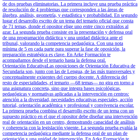
de dos pruebas eliminatorias. La primera incluye una prueba práctica
de resolución de 4 problemas que corresponden a las áreas de
álgebra, análisis, geometría, y estadística y probabilidad. En segundo
lugar el desarrollo escrito de un tema del temario oficial que consta
de 71 temas, donde el opositor elige uno entre cinco extraídos al
azar. La segunda prueba consiste en la presentación y defensa oral
de una programación didáctica y una unidad didáctica ante el
tribunal, valorando la competencia pedagógica. Con una nota
mínima de 5 en cada parte para superar la fase de oposición, la
preparación estratégica es clave. En Arke Formación te
acompañamos desde el temario hasta la defensa oral.
Orientación Educativa
Las oposiciones de Orientación Educativa de
Secundaria son, junto con las de Lengua, de las más transversales y
conceptualmente exigentes del cuerpo docente. A diferencia del
resto de especialidades, el temario —68 temas— no gira en torno a
una asignatura concreta, sino que integra bases psicológicas,
pedagógicas y normativas aplicadas a la intervención en centros:
atención a la diversidad, necesidades educativas especiales, acción
tutorial, orientación académica y profesional y convivencia escolar.
La primera prueba combina el desarrollo escrito de un tema con un
supuesto práctico en el que el opositor debe diseñar una intervención
real de orientación en un centro, demostrando capacidad de análisis
y coherencia con la legislación vigente. La segunda prueba evalúa la
competencia pedagógica mediante la defensa oral de un plan de
orientación y una unidad de intervención. En Arke Formación te