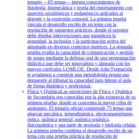
temario —65 temas— integra conocimientos de
fisiología, biomecánica y teoría del entrenamiento con
aspectos sociológicos y pedagógicos aplicados al
deporte y la expresión corporal. La primera prueba
vincula el desarrollo escrito de un tema con la
resolución de supuestos prácticos, donde el opositor
debe diseñar intervenciones que garanticen la
seguridad, la inclusión y la participación activa del
alumnado en diversos contextos motrices. La segunda
prueba evalúa la capacidad de comunicación y gestión
de grupo mediante la defensa oral de una programación
didáctica que debe ser innovadora y alineada con los
nuevos currículos LOMLOE. Desde Arke Formación
te ayudamos a construir una metodología propia que
demuestre al tribunal tu capacidad para liderar el aula
de forma dinámica y profesional.
Física y Química
Las oposiciones de Física y Química
de Secundaria son conocidas por la alta exigencia de su
primera prueba, donde se concentra la mayor criba de
aspirantes. El temario oficial comprende 75 temas que
abarcan mecánica, termodinámica, electromagnetismo,
óptica, química general, química orgánica,
fisicoquímica y una parte de geología y biología celular.
La primera prueba combina el desarrollo escrito de un
tema con una prueba práctica de resolución de