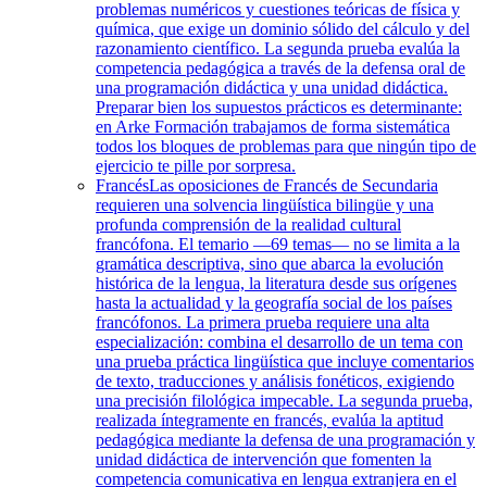
problemas numéricos y cuestiones teóricas de física y
química, que exige un dominio sólido del cálculo y del
razonamiento científico. La segunda prueba evalúa la
competencia pedagógica a través de la defensa oral de
una programación didáctica y una unidad didáctica.
Preparar bien los supuestos prácticos es determinante:
en Arke Formación trabajamos de forma sistemática
todos los bloques de problemas para que ningún tipo de
ejercicio te pille por sorpresa.
Francés
Las oposiciones de Francés de Secundaria
requieren una solvencia lingüística bilingüe y una
profunda comprensión de la realidad cultural
francófona. El temario —69 temas— no se limita a la
gramática descriptiva, sino que abarca la evolución
histórica de la lengua, la literatura desde sus orígenes
hasta la actualidad y la geografía social de los países
francófonos. La primera prueba requiere una alta
especialización: combina el desarrollo de un tema con
una prueba práctica lingüística que incluye comentarios
de texto, traducciones y análisis fonéticos, exigiendo
una precisión filológica impecable. La segunda prueba,
realizada íntegramente en francés, evalúa la aptitud
pedagógica mediante la defensa de una programación y
unidad didáctica de intervención que fomenten la
competencia comunicativa en lengua extranjera en el