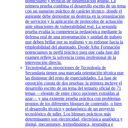
domiciliario y técnicas de dinamización grupal. La
primera prueba combina el desarrollo escrito de un tema
con un supuesto práctico de carácter técnico, donde el
aspirante debe demostrar su destreza en la organización
de servicios y la aplicación de protocolos de actuación
ante situaciones de vulnerabilidad real. La segunda
prueba evalúa la competencia pedagógica mediante la
defensa oral de una programación y unidad de trabajo
que deben brillar por su realismo y su enfoque hacia la
empleabilidad del alumnado. Desde Arke Formación
potenciamos tu perfil práctico para que cada fase del
examen refleje tu solvencia como profesional de la
intervención directa.
Tecnología
Las oposiciones de Tecnología de
Secundaria tienen una marcada orientación técnica que
las distingue del resto de especialidades. La fase de
oposición consta de dos pruebas: la primera incluye el
desarrollo escrito de un tema del temario oficial de 71
temas —elegido de entre cinco opciones extraídas al
azar— y una exigente prueba práctica con problemas
propios de los diferentes bloques de contenido, o bien
el desarrollo técnico y pedagógico de un proyecto
tecnológico de taller. Los bloques prácticos más
determinantes son electricidad, electrónica analógica y
digital, mecanismos, termodinámica, neumática e