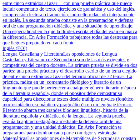
entre cinco extraídos al azar— con una prueba práctica que puede
incluir comentario de texto, ejercicios de gramática y uso del inglés,
comprensión lectora o traducción, todo ello redactado íntegramente
en inglés. La segunda prueba consiste en la presentación y defensa
oral de una programación didáctica y una situación de aprendizaje.
Una especialidad en la que la fluidez escrita el día del examen marca
la diferencia. En Arke Formación trabajamos todas las destrezas para
que llegues preparado en cada frente.
Inglés (EOI)
Lengua Castellana y Literatura
Las oposiciones de Lengua
Castellana y Literatura de Secundaria son de las más exigentes y
competitivas del cuerpo docente. La primera prueba se divide en dos
partes: una prueba práctica y el desarrollo escrito de un tema elegido
de entre cinco extraídos al azar del temario oficial de 72 temas. La
práctica, radica en un comentario filológico y literario de un
fragmento que puede pertenecer a cualquier género literario y época
de la literatura española, donde el opositor debe demostrar su
capacidad para diseccionar textos desde múltiples niveles (fonético,
morfosintáctico, semántico y pragmático) con un lenguaje técnico.
El temario abarca tres grandes bloques: lingüística, historia de la
literatura española y didáctica de la lengua. La segunda prueba
evalúa la aptitud pedagógica mediante la defensa oral de una
programación y una unidad didáctica. En Arke Formación te
preparamos para dominar cada parte con rigor y estrategia.
Matemáticas
Las oposiciones de Matemáticas de Secundaria constan