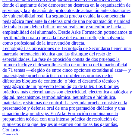
donde el aspirante debe demostrar su destreza en la organización de
servicios y la aplicación de protocolos de actuación ante situaciones
de vulnerabilidad real. La segunda prueba evalúa la competencia
pedagógica mediante la defensa oral de una programación y unidad
de trabajo que deben brillar por su realismo y su enfoque hacia la
empleabilidad del alumnado. Desde Arke Formación potenciamos tu
perfil práctico para que cada fase del examen refleje tu solvencia
como profesional de la intervención directa.
Tecnología
Las oposiciones de Tecnología de Secundaria tienen una
marcada orientación técnica que las distingue del resto de
especialidades. La fase de oposición consta de dos pruebas: la
primera incluye el desarrollo escrito de un tema del temario oficial
de 71 temas —elegido de entre cinco opciones extraídas al azar— y
una exigente prueba práctica con problemas propios de los
diferentes bloques de contenido, o bien el desarrollo técnico y
pedagógico de un proyecto tecnológico de taller. Los bloques
prácticos más determinantes son electricidad, electrónica analógica y
digital, mecanismos, termodinámica, neumática e hidráulica,
materiales y sistemas de control. La segunda prueba consiste en la
presentación y defensa oral de una programación didáctica y una
situación de aprendizaje. En Arke Formación combinamos la
preparación teórica con una intensa práctica de resolución de
supuestos para que llegues al examen con todas las garantías.
Contacto