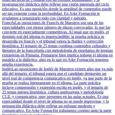
programación didáctica debe reflejar una visión integrada del ciclo
educativo. Es una oposición donde la amplitud de contenidos puede
ser tan exigente como la profundidad. En Arke Formación te
ayudamos a organizarlo todo con claridad y método.
Francés
Las oposiciones de Francés de Maestros son una de las
especialidades con menor número de plazas convocadas, lo que las
convierte en especialmente competitivas. Al igual que en inglés, el
dominio real del idioma es imprescindible: la prueba práctica se
desarrolla en francés y el tribunal valora la fluidez y corrección
lingüística. El temario de 25 temas combina contenidos culturales y
literarios de la francofonía con metodología de enseñanza de lenguas
extranjeras en Primaria. Prepararse bien implica trabajar el idioma en
paralelo a la didáctica, algo en lo que en Arke Formación tenemos
amplia experiencia.
Inglés
Las oposiciones de Inglés de Maestros exigen algo que va más
allá del temario: el tribunal espera que el candidato demuestre un
nivel real de competencia comunicativa en inglés, ya que parte de la
prueba se realiza íntegramente en el idioma. La parte práctica
incluye comprensión y expresión escrita en inglés, y el temario de
25 temas integra lingüística, cultura anglosajona y metodología
CLIL y comunicativa, muy presentes en las aulas actuales. Es una
especialidad donde el nivel de idioma no se puede improvisar, y la
preparación didáctica debe reflejar un enfoque moderno y
comunicativo. En Arke Formación trabajamos contigo tanto la parte