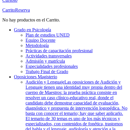
Cursos
0
Carrito
Reserva
No hay productos en el Carrito.
Grado en Psicología
Plan de estudios UNED
Equipo Docente
Metodología
Prácticas de capacitación profesional
Actividades transversales
Admisión y matrícula
Especialidades profesionales
Trabajo Final de Grado
Oposiciones Magisterio
Audición y Lenguaje
Las oposiciones de Audición y
Lenguaje tienen una identidad muy propia dentro del
cuerpo de Maestros: la prueba práctica consiste en
resolver un caso clínico-educativo real, donde el
candidato debe demostrar capacidad de evaluación,
diagnóstico y propuesta de intervención logopédica. No
basta con conocer el temario; hay que saber aplicarlo.
El temario de 30 temas es uno de los más técnicos y
especializados, con contenidos de fonética, trastornos
del habla y el lenguaje, audiología y atención a la