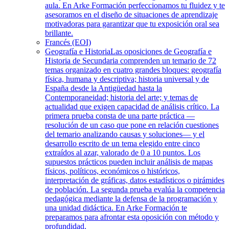
aula. En Arke Formación perfeccionamos tu fluidez y te
asesoramos en el diseño de situaciones de aprendizaje
motivadoras para garantizar que tu exposición oral sea
brillante.
Francés (EOI)
Geografía e Historia
Las oposiciones de Geografía e
Historia de Secundaria comprenden un temario de 72
temas organizado en cuatro grandes bloques: geografía
física, humana y descriptiva; historia universal y de
España desde la Antigüedad hasta la
Contemporaneidad; historia del arte; y temas de
actualidad que exigen capacidad de análisis crítico. La
primera prueba consta de una parte práctica —
resolución de un caso que pone en relación cuestiones
del temario analizando causas y soluciones— y el
desarrollo escrito de un tema elegido entre cinco
extraídos al azar, valorado de 0 a 10 puntos. Los
supuestos prácticos pueden incluir análisis de mapas
físicos, políticos, económicos o históricos,
interpretación de gráficas, datos estadísticos o pirámides
de población. La segunda prueba evalúa la competencia
pedagógica mediante la defensa de la programación y
una unidad didáctica. En Arke Formación te
preparamos para afrontar esta oposición con método y
profundidad.