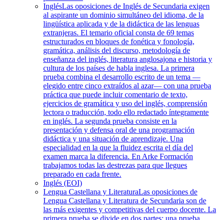
Inglés
Las oposiciones de Inglés de Secundaria exigen
al aspirante un dominio simultáneo del idioma, de la
lingüística aplicada y de la didáctica de las lenguas
extranjeras. El temario oficial consta de 69 temas
estructurados en bloques de fonética y fonología,
gramática, análisis del discurso, metodología de
enseñanza del inglés, literatura anglosajona e historia y
cultura de los países de habla inglesa. La primera
prueba combina el desarrollo escrito de un tema —
elegido entre cinco extraídos al azar— con una prueba
práctica que puede incluir comentario de texto,
ejercicios de gramática y uso del inglés, comprensión
lectora o traducción, todo ello redactado íntegramente
en inglés. La segunda prueba consiste en la
presentación y defensa oral de una programación
didáctica y una situación de aprendizaje. Una
especialidad en la que la fluidez escrita el día del
examen marca la diferencia. En Arke Formación
trabajamos todas las destrezas para que llegues
preparado en cada frente.
Inglés (EOI)
Lengua Castellana y Literatura
Las oposiciones de
Lengua Castellana y Literatura de Secundaria son de
las más exigentes y competitivas del cuerpo docente. La
primera prueba se divide en dos partes: una prueba