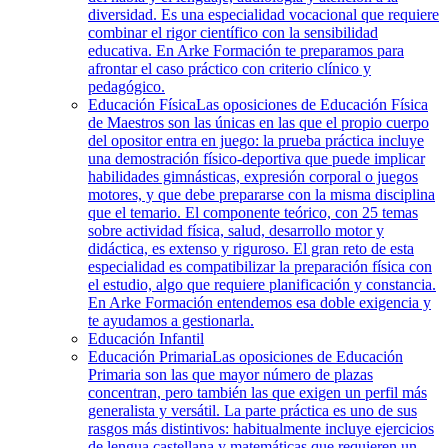
diversidad. Es una especialidad vocacional que requiere
combinar el rigor científico con la sensibilidad
educativa. En Arke Formación te preparamos para
afrontar el caso práctico con criterio clínico y
pedagógico.
Educación Física
Las oposiciones de Educación Física
de Maestros son las únicas en las que el propio cuerpo
del opositor entra en juego: la prueba práctica incluye
una demostración físico-deportiva que puede implicar
habilidades gimnásticas, expresión corporal o juegos
motores, y que debe prepararse con la misma disciplina
que el temario. El componente teórico, con 25 temas
sobre actividad física, salud, desarrollo motor y
didáctica, es extenso y riguroso. El gran reto de esta
especialidad es compatibilizar la preparación física con
el estudio, algo que requiere planificación y constancia.
En Arke Formación entendemos esa doble exigencia y
te ayudamos a gestionarla.
Educación Infantil
Educación Primaria
Las oposiciones de Educación
Primaria son las que mayor número de plazas
concentran, pero también las que exigen un perfil más
generalista y versátil. La parte práctica es uno de sus
rasgos más distintivos: habitualmente incluye ejercicios
de lengua castellana y matemáticas que requieren un