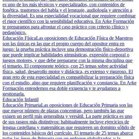
es uno de los más técnicos y especializados, con contenidos de
fonética, trastornos del habla y el lenguaje, audiología y atención a
la diversidad. Es una especialidad vocacional que requiere combinar
el rigor científico con la sensibilidad educativa. En Arke Formación
te preparamos para afrontar el caso práctico con criterio clínico y
pedagógico.
Educación Física
Las oposiciones de Educación Física de Maestros
son las únicas en las que el propio cuerpo del opositor entra en
juego: la prueba práctica incluye una demostración físico-deportiva
que puede implicar habilidades gimnásticas, expresión corporal o
juegos motores, y que debe prepararse con la misma disciplina que
el temario. El componente teórico, con 25 temas sobre actividad
física, salud, desarrollo motor y didáctica, es extenso y riguroso. El
gran reto de esta especialidad es compatibilizar la preparación física
con el estudio, algo que requiere planificación y constancia. En Arke
Formación entendemos esa doble exigencia y te ayudamos a
gestionarla.
Educación Infantil
Educación Primaria
Las oposiciones de Educación Primaria son las
que mayor número de plazas concentran, pero también las que
exigen un perfil más generalista y versátil. La parte práctica es uno
de sus rasgos más distintivos: habitualmente incluye ejercicios de
lengua castellana y matemáticas que requieren un dominio sólido de
los contenidos básicos del currículo. El temario de 25 temas abarca
todas las áreas de Primaria con un enfoque globalizador, y la