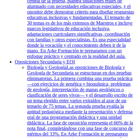
central de la prueba, plantea situaciones reales de
alumnado con necesidades educativas especiales, y el
opositor debe demostrar criterio para diseñar respuestas
educativas inclusivas y fundamentadas. El temario de
30 temas es de los más extensos de Maestros e incluye
marcos legislativos de educación inclusiva,
adaptaciones curriculares significativas, coordinación
con familias y otros especialistas. Es una especialidad
donde la vocación y el conocimiento deben ir de la
mano. En Arke Formación te preparamos con un
enfoque práctico y centrado en la realidad del aula.
Oposiciones Secundaria y EOI
Biología y Geología
Las oposiciones de Biología y
Geología de Secundaria se estructuran en dos pruebas
eliminatorias. La primera combina una prueba práctica
—con ejercicios de genética y bioquímica, problemas
de geología, interpretación de mapas geológicos o
clasificación de seres vivos— y el desarrollo escrito de
un tema elegido entre varios extraídos al azar de un
temario de 75 temas. La segunda prueba evalúa la
aptitud pedagógica mediante la presentación y defensa
oral de una programación didáctica y una unidad
didáctica. La fase de oposición representa el 66% de la
nota final, completándose con una fase de concurso de
méritos del 33%. En Arke Formación te preparamos