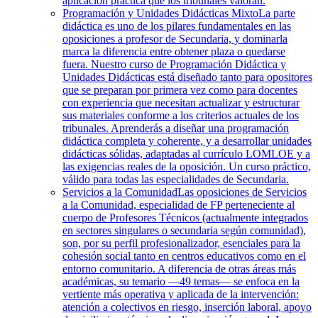
aplicación práctica que los tribunales valoran.
Programación y Unidades Didácticas Mixto
La parte
didáctica es uno de los pilares fundamentales en las
oposiciones a profesor de Secundaria, y dominarla
marca la diferencia entre obtener plaza o quedarse
fuera. Nuestro curso de Programación Didáctica y
Unidades Didácticas está diseñado tanto para opositores
que se preparan por primera vez como para docentes
con experiencia que necesitan actualizar y estructurar
sus materiales conforme a los criterios actuales de los
tribunales. Aprenderás a diseñar una programación
didáctica completa y coherente, y a desarrollar unidades
didácticas sólidas, adaptadas al currículo LOMLOE y a
las exigencias reales de la oposición. Un curso práctico,
válido para todas las especialidades de Secundaria.
Servicios a la Comunidad
Las oposiciones de Servicios
a la Comunidad, especialidad de FP perteneciente al
cuerpo de Profesores Técnicos (actualmente integrados
en sectores singulares o secundaria según comunidad),
son, por su perfil profesionalizador, esenciales para la
cohesión social tanto en centros educativos como en el
entorno comunitario. A diferencia de otras áreas más
académicas, su temario —49 temas— se enfoca en la
vertiente más operativa y aplicada de la intervención:
atención a colectivos en riesgo, inserción laboral, apoyo