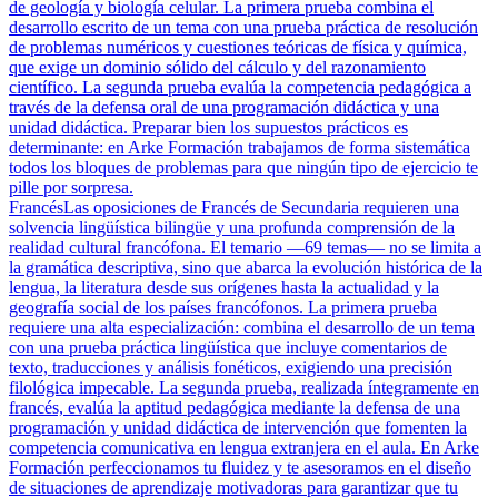
de geología y biología celular. La primera prueba combina el
desarrollo escrito de un tema con una prueba práctica de resolución
de problemas numéricos y cuestiones teóricas de física y química,
que exige un dominio sólido del cálculo y del razonamiento
científico. La segunda prueba evalúa la competencia pedagógica a
través de la defensa oral de una programación didáctica y una
unidad didáctica. Preparar bien los supuestos prácticos es
determinante: en Arke Formación trabajamos de forma sistemática
todos los bloques de problemas para que ningún tipo de ejercicio te
pille por sorpresa.
Francés
Las oposiciones de Francés de Secundaria requieren una
solvencia lingüística bilingüe y una profunda comprensión de la
realidad cultural francófona. El temario —69 temas— no se limita a
la gramática descriptiva, sino que abarca la evolución histórica de la
lengua, la literatura desde sus orígenes hasta la actualidad y la
geografía social de los países francófonos. La primera prueba
requiere una alta especialización: combina el desarrollo de un tema
con una prueba práctica lingüística que incluye comentarios de
texto, traducciones y análisis fonéticos, exigiendo una precisión
filológica impecable. La segunda prueba, realizada íntegramente en
francés, evalúa la aptitud pedagógica mediante la defensa de una
programación y unidad didáctica de intervención que fomenten la
competencia comunicativa en lengua extranjera en el aula. En Arke
Formación perfeccionamos tu fluidez y te asesoramos en el diseño
de situaciones de aprendizaje motivadoras para garantizar que tu