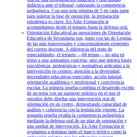
didáctica ante el tribunal, valorando la competencia
pedagógica. Con una nota mínima de 5 en cada parte
para superar la fase de oposición, la preparación
estratégica es clave. En Arke Formación te
acompañamos desde el temario hasta la defensa oral.
Orientación Educativa
Las oposiciones de Orientación
Educativa de Secundaria son, junto con las de Lengua,
de las más transversales y conceptualmente exigentes
del cuerpo docente. A diferencia del resto de
especialidades, el temario —68 temas— no gira en
torno a una asignatura concreta, sino que integra bases
psicológicas, pedagógicas y normativas aplicadas a la
intervención en centros: atención a la diversidad,
necesidades educativas especiales, acción tutorial,
orientación académica y profesional y convivencia
escolar. La primera prueba combina el desarrollo escrito
de un tema con un supuesto práctico en el que el
opositor debe diseñar una intervención real de
orientación en un centro, demostrando capacidad de
análisis y coherencia con la legislación vigente. La
segunda prueba evalúa la competencia pedagógica
mediante la defensa oral de un plan de orientación y
una unidad de intervención. En Arke Formación te
ayudamos a dominar tanto el marco teórico como la