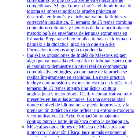
convocadas, lo que las convierte en especialmente
competitivas. Al igual que en inglés, el dominio real del
idioma es imprescindible: la prueba práctica se
desarrolla en francés y el tribunal valora la fluidez y
corrección lingüística. El temario de 25 temas combina
contenidos culturales y literarios de la francofonía con
metodología de enseñanza de lenguas extranjeras en
Primaria. Prepararse bien implica trabajar el idioma en
paralelo a la didáctica, algo en lo que en Arke
Formación tenemos amplia experiencia.
Inglés
Las oposiciones de Inglés de Maestros exigen
algo que va más allá del temario: el tribunal espera que
el candidato demuestre un nivel real de competencia
comunicativa en inglés, ya que parte de la prueba se
realiza íntegramente en el idioma. La parte práctica
incluye comprensión y expresión escrita en inglés, y el
temario de 25 temas integra lingüística, cultura
anglosajona y metodología CLIL y comunicativa, muy
presentes en las aulas actuales. Es una especialidad
donde el nivel de idioma no se puede improvisar, y la
preparación didáctica debe reflejar un enfoque moderno
y comunicativo. En Arke Formación trabajamos
contigo tanto la parte lingüística como la pedagógica.
Música
Las oposiciones de Música de Maestros son,
junto con Educación Física, las que más exponen al