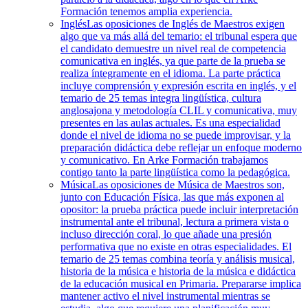
Formación tenemos amplia experiencia.
Inglés
Las oposiciones de Inglés de Maestros exigen
algo que va más allá del temario: el tribunal espera que
el candidato demuestre un nivel real de competencia
comunicativa en inglés, ya que parte de la prueba se
realiza íntegramente en el idioma. La parte práctica
incluye comprensión y expresión escrita en inglés, y el
temario de 25 temas integra lingüística, cultura
anglosajona y metodología CLIL y comunicativa, muy
presentes en las aulas actuales. Es una especialidad
donde el nivel de idioma no se puede improvisar, y la
preparación didáctica debe reflejar un enfoque moderno
y comunicativo. En Arke Formación trabajamos
contigo tanto la parte lingüística como la pedagógica.
Música
Las oposiciones de Música de Maestros son,
junto con Educación Física, las que más exponen al
opositor: la prueba práctica puede incluir interpretación
instrumental ante el tribunal, lectura a primera vista o
incluso dirección coral, lo que añade una presión
performativa que no existe en otras especialidades. El
temario de 25 temas combina teoría y análisis musical,
historia de la música e historia de la música e didáctica
de la educación musical en Primaria. Prepararse implica
mantener activo el nivel instrumental mientras se