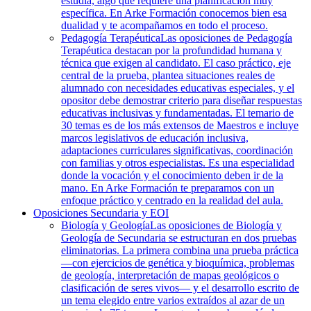
estudia, algo que requiere una planificación muy
específica. En Arke Formación conocemos bien esa
dualidad y te acompañamos en todo el proceso.
Pedagogía Terapéutica
Las oposiciones de Pedagogía
Terapéutica destacan por la profundidad humana y
técnica que exigen al candidato. El caso práctico, eje
central de la prueba, plantea situaciones reales de
alumnado con necesidades educativas especiales, y el
opositor debe demostrar criterio para diseñar respuestas
educativas inclusivas y fundamentadas. El temario de
30 temas es de los más extensos de Maestros e incluye
marcos legislativos de educación inclusiva,
adaptaciones curriculares significativas, coordinación
con familias y otros especialistas. Es una especialidad
donde la vocación y el conocimiento deben ir de la
mano. En Arke Formación te preparamos con un
enfoque práctico y centrado en la realidad del aula.
Oposiciones Secundaria y EOI
Biología y Geología
Las oposiciones de Biología y
Geología de Secundaria se estructuran en dos pruebas
eliminatorias. La primera combina una prueba práctica
—con ejercicios de genética y bioquímica, problemas
de geología, interpretación de mapas geológicos o
clasificación de seres vivos— y el desarrollo escrito de
un tema elegido entre varios extraídos al azar de un