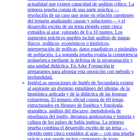
actualidad que exigen capacidad de análisis crítico. La
primera prueba consta de una parte práctica —
resolución de un caso que pone en relación cuestiones
del temario analizando causas y soluciones— y el
desarrollo escrito de un tema elegido entre cinco
extraídos al azar, valorado de 0 a 10 puntos. Los
supuestos prácticos pueden incluir análisis de mapas
físicos, políticos, económicos o históricos,
interpretación de gráficas, datos estadísticos o pirámides
de población. La segunda prueba evalúa la competencia
pedagógica mediante la defensa de la programación y
una unidad didáctica. En Arke Formación te
preparamos para afrontar esta oposición con método y
profundidad.
Inglés
Las oposiciones de Inglés de Secundaria exigen
al aspirante un dominio simultáneo del idioma, de la
lingüística aplicada y de la didáctica de las lenguas
extranjeras. El temario oficial consta de 69 temas
estructurados en bloques de fonética y fonología,
gramática, análisis del discurso, metodología de
enseñanza del inglés, literatura anglosajona e historia y
cultura de los países de habla inglesa. La primera
prueba combina el desarrollo escrito de un tema —
elegido entre cinco extraídos al azar— con una prueba
práctica que puede incluir comentario de texto,