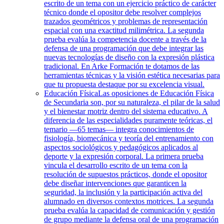
escrito de un tema con un ejercicio práctico de carácter
técnico donde el opositor debe resolver complejos
trazados geométricos y problemas de representación
espacial con una exactitud milimétrica. La segunda
prueba evalúa la competencia docente a través de la
defensa de una programación que debe integrar las
nuevas tecnologías de diseño con la expresión plástica
tradicional. En Arke Formación te dotamos de las
herramientas técnicas y la visión estética necesarias para
que tu propuesta destaque por su excelencia visual.
Educación Física
Las oposiciones de Educación Física
de Secundaria son, por su naturaleza, el pilar de la salud
y el bienestar motriz dentro del sistema educativo. A
diferencia de las especialidades puramente teóricas, el
temario —65 temas— integra conocimientos de
fisiología, biomecánica y teoría del entrenamiento con
aspectos sociológicos y pedagógicos aplicados al
deporte y la expresión corporal. La primera prueba
vincula el desarrollo escrito de un tema con la
resolución de supuestos prácticos, donde el opositor
debe diseñar intervenciones que garanticen la
seguridad, la inclusión y la participación activa del
alumnado en diversos contextos motrices. La segunda
prueba evalúa la capacidad de comunicación y gestión
de grupo mediante la defensa oral de una programación