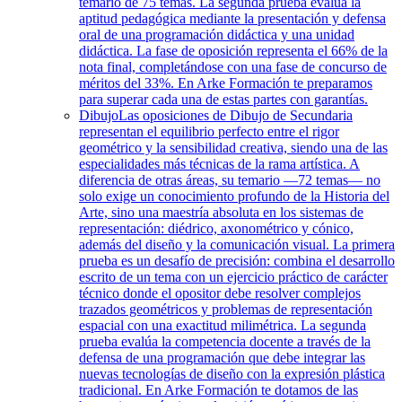
temario de 75 temas. La segunda prueba evalúa la
aptitud pedagógica mediante la presentación y defensa
oral de una programación didáctica y una unidad
didáctica. La fase de oposición representa el 66% de la
nota final, completándose con una fase de concurso de
méritos del 33%. En Arke Formación te preparamos
para superar cada una de estas partes con garantías.
Dibujo
Las oposiciones de Dibujo de Secundaria
representan el equilibrio perfecto entre el rigor
geométrico y la sensibilidad creativa, siendo una de las
especialidades más técnicas de la rama artística. A
diferencia de otras áreas, su temario —72 temas— no
solo exige un conocimiento profundo de la Historia del
Arte, sino una maestría absoluta en los sistemas de
representación: diédrico, axonométrico y cónico,
además del diseño y la comunicación visual. La primera
prueba es un desafío de precisión: combina el desarrollo
escrito de un tema con un ejercicio práctico de carácter
técnico donde el opositor debe resolver complejos
trazados geométricos y problemas de representación
espacial con una exactitud milimétrica. La segunda
prueba evalúa la competencia docente a través de la
defensa de una programación que debe integrar las
nuevas tecnologías de diseño con la expresión plástica
tradicional. En Arke Formación te dotamos de las