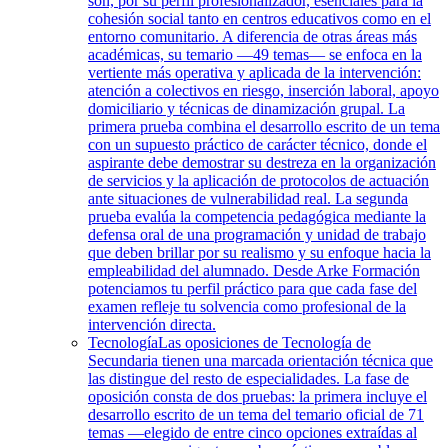
son, por su perfil profesionalizador, esenciales para la
cohesión social tanto en centros educativos como en el
entorno comunitario. A diferencia de otras áreas más
académicas, su temario —49 temas— se enfoca en la
vertiente más operativa y aplicada de la intervención:
atención a colectivos en riesgo, inserción laboral, apoyo
domiciliario y técnicas de dinamización grupal. La
primera prueba combina el desarrollo escrito de un tema
con un supuesto práctico de carácter técnico, donde el
aspirante debe demostrar su destreza en la organización
de servicios y la aplicación de protocolos de actuación
ante situaciones de vulnerabilidad real. La segunda
prueba evalúa la competencia pedagógica mediante la
defensa oral de una programación y unidad de trabajo
que deben brillar por su realismo y su enfoque hacia la
empleabilidad del alumnado. Desde Arke Formación
potenciamos tu perfil práctico para que cada fase del
examen refleje tu solvencia como profesional de la
intervención directa.
Tecnología
Las oposiciones de Tecnología de
Secundaria tienen una marcada orientación técnica que
las distingue del resto de especialidades. La fase de
oposición consta de dos pruebas: la primera incluye el
desarrollo escrito de un tema del temario oficial de 71
temas —elegido de entre cinco opciones extraídas al