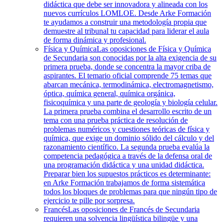
didáctica que debe ser innovadora y alineada con los
nuevos currículos LOMLOE. Desde Arke Formación
te ayudamos a construir una metodología propia que
demuestre al tribunal tu capacidad para liderar el aula
de forma dinámica y profesional.
Física y Química
Las oposiciones de Física y Química
de Secundaria son conocidas por la alta exigencia de su
primera prueba, donde se concentra la mayor criba de
aspirantes. El temario oficial comprende 75 temas que
abarcan mecánica, termodinámica, electromagnetismo,
óptica, química general, química orgánica,
fisicoquímica y una parte de geología y biología celular.
La primera prueba combina el desarrollo escrito de un
tema con una prueba práctica de resolución de
problemas numéricos y cuestiones teóricas de física y
química, que exige un dominio sólido del cálculo y del
razonamiento científico. La segunda prueba evalúa la
competencia pedagógica a través de la defensa oral de
una programación didáctica y una unidad didáctica.
Preparar bien los supuestos prácticos es determinante:
en Arke Formación trabajamos de forma sistemática
todos los bloques de problemas para que ningún tipo de
ejercicio te pille por sorpresa.
Francés
Las oposiciones de Francés de Secundaria
requieren una solvencia lingüística bilingüe y una