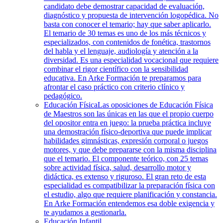
candidato debe demostrar capacidad de evaluación,
diagnóstico y propuesta de intervención logopédica. No
basta con conocer el temario; hay que saber aplicarlo.
El temario de 30 temas es uno de los más técnicos y
especializados, con contenidos de fonética, trastornos
del habla y el lenguaje, audiología y atención a la
diversidad. Es una especialidad vocacional que requiere
combinar el rigor científico con la sensibilidad
educativa. En Arke Formación te preparamos para
afrontar el caso práctico con criterio clínico y
pedagógico.
Educación Física
Las oposiciones de Educación Física
de Maestros son las únicas en las que el propio cuerpo
del opositor entra en juego: la prueba práctica incluye
una demostración físico-deportiva que puede implicar
habilidades gimnásticas, expresión corporal o juegos
motores, y que debe prepararse con la misma disciplina
que el temario. El componente teórico, con 25 temas
sobre actividad física, salud, desarrollo motor y
didáctica, es extenso y riguroso. El gran reto de esta
especialidad es compatibilizar la preparación física con
el estudio, algo que requiere planificación y constancia.
En Arke Formación entendemos esa doble exigencia y
te ayudamos a gestionarla.
Educación Infantil