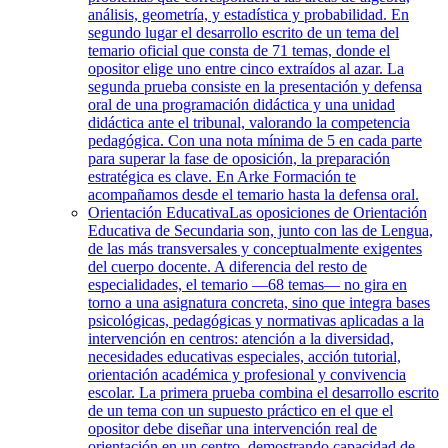
análisis, geometría, y estadística y probabilidad. En
segundo lugar el desarrollo escrito de un tema del
temario oficial que consta de 71 temas, donde el
opositor elige uno entre cinco extraídos al azar. La
segunda prueba consiste en la presentación y defensa
oral de una programación didáctica y una unidad
didáctica ante el tribunal, valorando la competencia
pedagógica. Con una nota mínima de 5 en cada parte
para superar la fase de oposición, la preparación
estratégica es clave. En Arke Formación te
acompañamos desde el temario hasta la defensa oral.
Orientación Educativa
Las oposiciones de Orientación
Educativa de Secundaria son, junto con las de Lengua,
de las más transversales y conceptualmente exigentes
del cuerpo docente. A diferencia del resto de
especialidades, el temario —68 temas— no gira en
torno a una asignatura concreta, sino que integra bases
psicológicas, pedagógicas y normativas aplicadas a la
intervención en centros: atención a la diversidad,
necesidades educativas especiales, acción tutorial,
orientación académica y profesional y convivencia
escolar. La primera prueba combina el desarrollo escrito
de un tema con un supuesto práctico en el que el
opositor debe diseñar una intervención real de
orientación en un centro, demostrando capacidad de