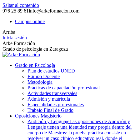
Saltar al contenido
976 25 89 61
info@arkeformacion.com
Campus online
Arriba
Inicia sesión
Arke Formación
Grado de psicología en Zaragoza
Grado en Psicología
Plan de estudios UNED
Equipo Docente
Metodología
Prácticas de capacitación profesional
Actividades transversales
Admisión y matrícula
Especialidades profesionales
Trabajo Final de Grado
Oposiciones Magisterio
Audición y Lenguaje
Las oposiciones de Audición y
Lenguaje tienen una identidad muy propia dentro del
cuerpo de Maestros: la prueba práctica consiste en
resolver un caso clínico-educativo real, donde el