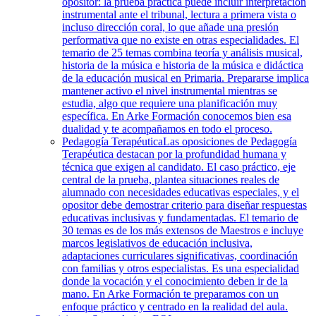
opositor: la prueba práctica puede incluir interpretación
instrumental ante el tribunal, lectura a primera vista o
incluso dirección coral, lo que añade una presión
performativa que no existe en otras especialidades. El
temario de 25 temas combina teoría y análisis musical,
historia de la música e historia de la música e didáctica
de la educación musical en Primaria. Prepararse implica
mantener activo el nivel instrumental mientras se
estudia, algo que requiere una planificación muy
específica. En Arke Formación conocemos bien esa
dualidad y te acompañamos en todo el proceso.
Pedagogía Terapéutica
Las oposiciones de Pedagogía
Terapéutica destacan por la profundidad humana y
técnica que exigen al candidato. El caso práctico, eje
central de la prueba, plantea situaciones reales de
alumnado con necesidades educativas especiales, y el
opositor debe demostrar criterio para diseñar respuestas
educativas inclusivas y fundamentadas. El temario de
30 temas es de los más extensos de Maestros e incluye
marcos legislativos de educación inclusiva,
adaptaciones curriculares significativas, coordinación
con familias y otros especialistas. Es una especialidad
donde la vocación y el conocimiento deben ir de la
mano. En Arke Formación te preparamos con un
enfoque práctico y centrado en la realidad del aula.