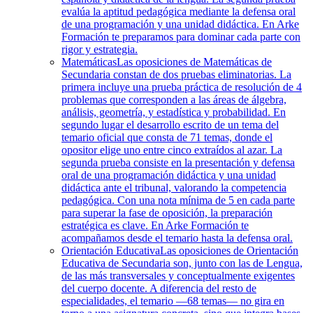
evalúa la aptitud pedagógica mediante la defensa oral
de una programación y una unidad didáctica. En Arke
Formación te preparamos para dominar cada parte con
rigor y estrategia.
Matemáticas
Las oposiciones de Matemáticas de
Secundaria constan de dos pruebas eliminatorias. La
primera incluye una prueba práctica de resolución de 4
problemas que corresponden a las áreas de álgebra,
análisis, geometría, y estadística y probabilidad. En
segundo lugar el desarrollo escrito de un tema del
temario oficial que consta de 71 temas, donde el
opositor elige uno entre cinco extraídos al azar. La
segunda prueba consiste en la presentación y defensa
oral de una programación didáctica y una unidad
didáctica ante el tribunal, valorando la competencia
pedagógica. Con una nota mínima de 5 en cada parte
para superar la fase de oposición, la preparación
estratégica es clave. En Arke Formación te
acompañamos desde el temario hasta la defensa oral.
Orientación Educativa
Las oposiciones de Orientación
Educativa de Secundaria son, junto con las de Lengua,
de las más transversales y conceptualmente exigentes
del cuerpo docente. A diferencia del resto de
especialidades, el temario —68 temas— no gira en