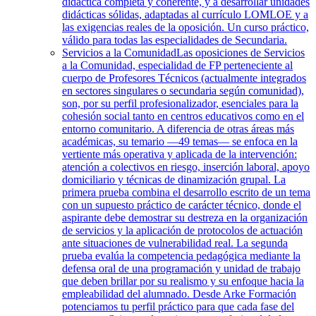
didáctica completa y coherente, y a desarrollar unidades
didácticas sólidas, adaptadas al currículo LOMLOE y a
las exigencias reales de la oposición. Un curso práctico,
válido para todas las especialidades de Secundaria.
Servicios a la Comunidad
Las oposiciones de Servicios
a la Comunidad, especialidad de FP perteneciente al
cuerpo de Profesores Técnicos (actualmente integrados
en sectores singulares o secundaria según comunidad),
son, por su perfil profesionalizador, esenciales para la
cohesión social tanto en centros educativos como en el
entorno comunitario. A diferencia de otras áreas más
académicas, su temario —49 temas— se enfoca en la
vertiente más operativa y aplicada de la intervención:
atención a colectivos en riesgo, inserción laboral, apoyo
domiciliario y técnicas de dinamización grupal. La
primera prueba combina el desarrollo escrito de un tema
con un supuesto práctico de carácter técnico, donde el
aspirante debe demostrar su destreza en la organización
de servicios y la aplicación de protocolos de actuación
ante situaciones de vulnerabilidad real. La segunda
prueba evalúa la competencia pedagógica mediante la
defensa oral de una programación y unidad de trabajo
que deben brillar por su realismo y su enfoque hacia la
empleabilidad del alumnado. Desde Arke Formación
potenciamos tu perfil práctico para que cada fase del