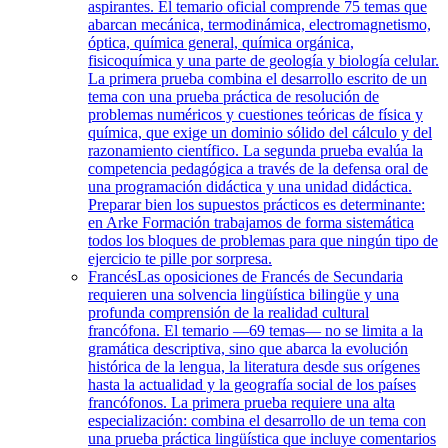
aspirantes. El temario oficial comprende 75 temas que
abarcan mecánica, termodinámica, electromagnetismo,
óptica, química general, química orgánica,
fisicoquímica y una parte de geología y biología celular.
La primera prueba combina el desarrollo escrito de un
tema con una prueba práctica de resolución de
problemas numéricos y cuestiones teóricas de física y
química, que exige un dominio sólido del cálculo y del
razonamiento científico. La segunda prueba evalúa la
competencia pedagógica a través de la defensa oral de
una programación didáctica y una unidad didáctica.
Preparar bien los supuestos prácticos es determinante:
en Arke Formación trabajamos de forma sistemática
todos los bloques de problemas para que ningún tipo de
ejercicio te pille por sorpresa.
Francés
Las oposiciones de Francés de Secundaria
requieren una solvencia lingüística bilingüe y una
profunda comprensión de la realidad cultural
francófona. El temario —69 temas— no se limita a la
gramática descriptiva, sino que abarca la evolución
histórica de la lengua, la literatura desde sus orígenes
hasta la actualidad y la geografía social de los países
francófonos. La primera prueba requiere una alta
especialización: combina el desarrollo de un tema con
una prueba práctica lingüística que incluye comentarios