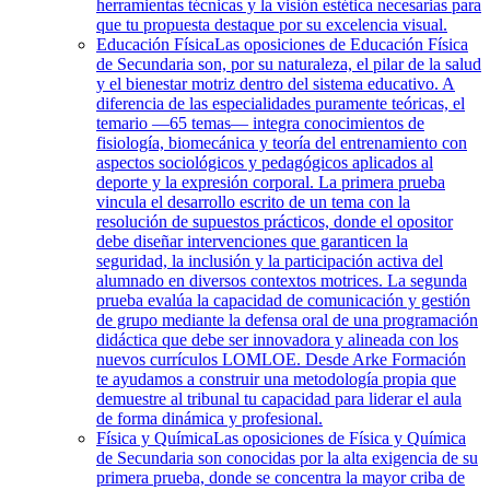
herramientas técnicas y la visión estética necesarias para
que tu propuesta destaque por su excelencia visual.
Educación Física
Las oposiciones de Educación Física
de Secundaria son, por su naturaleza, el pilar de la salud
y el bienestar motriz dentro del sistema educativo. A
diferencia de las especialidades puramente teóricas, el
temario —65 temas— integra conocimientos de
fisiología, biomecánica y teoría del entrenamiento con
aspectos sociológicos y pedagógicos aplicados al
deporte y la expresión corporal. La primera prueba
vincula el desarrollo escrito de un tema con la
resolución de supuestos prácticos, donde el opositor
debe diseñar intervenciones que garanticen la
seguridad, la inclusión y la participación activa del
alumnado en diversos contextos motrices. La segunda
prueba evalúa la capacidad de comunicación y gestión
de grupo mediante la defensa oral de una programación
didáctica que debe ser innovadora y alineada con los
nuevos currículos LOMLOE. Desde Arke Formación
te ayudamos a construir una metodología propia que
demuestre al tribunal tu capacidad para liderar el aula
de forma dinámica y profesional.
Física y Química
Las oposiciones de Física y Química
de Secundaria son conocidas por la alta exigencia de su
primera prueba, donde se concentra la mayor criba de