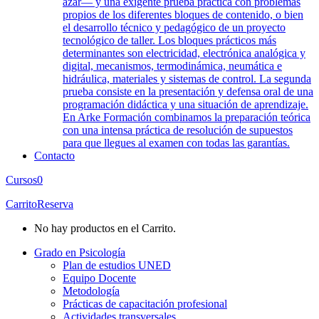
azar— y una exigente prueba práctica con problemas
propios de los diferentes bloques de contenido, o bien
el desarrollo técnico y pedagógico de un proyecto
tecnológico de taller. Los bloques prácticos más
determinantes son electricidad, electrónica analógica y
digital, mecanismos, termodinámica, neumática e
hidráulica, materiales y sistemas de control. La segunda
prueba consiste en la presentación y defensa oral de una
programación didáctica y una situación de aprendizaje.
En Arke Formación combinamos la preparación teórica
con una intensa práctica de resolución de supuestos
para que llegues al examen con todas las garantías.
Contacto
Cursos
0
Carrito
Reserva
No hay productos en el Carrito.
Grado en Psicología
Plan de estudios UNED
Equipo Docente
Metodología
Prácticas de capacitación profesional
Actividades transversales