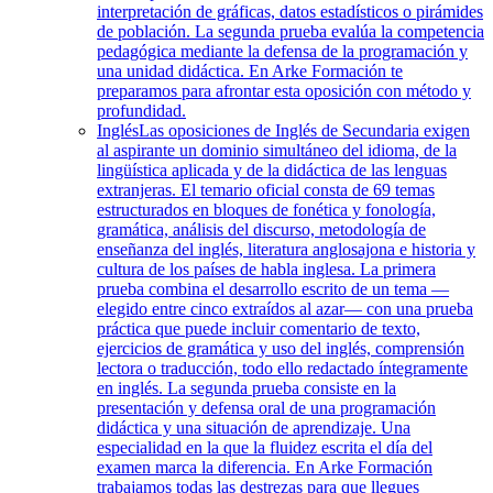
interpretación de gráficas, datos estadísticos o pirámides
de población. La segunda prueba evalúa la competencia
pedagógica mediante la defensa de la programación y
una unidad didáctica. En Arke Formación te
preparamos para afrontar esta oposición con método y
profundidad.
Inglés
Las oposiciones de Inglés de Secundaria exigen
al aspirante un dominio simultáneo del idioma, de la
lingüística aplicada y de la didáctica de las lenguas
extranjeras. El temario oficial consta de 69 temas
estructurados en bloques de fonética y fonología,
gramática, análisis del discurso, metodología de
enseñanza del inglés, literatura anglosajona e historia y
cultura de los países de habla inglesa. La primera
prueba combina el desarrollo escrito de un tema —
elegido entre cinco extraídos al azar— con una prueba
práctica que puede incluir comentario de texto,
ejercicios de gramática y uso del inglés, comprensión
lectora o traducción, todo ello redactado íntegramente
en inglés. La segunda prueba consiste en la
presentación y defensa oral de una programación
didáctica y una situación de aprendizaje. Una
especialidad en la que la fluidez escrita el día del
examen marca la diferencia. En Arke Formación
trabajamos todas las destrezas para que llegues