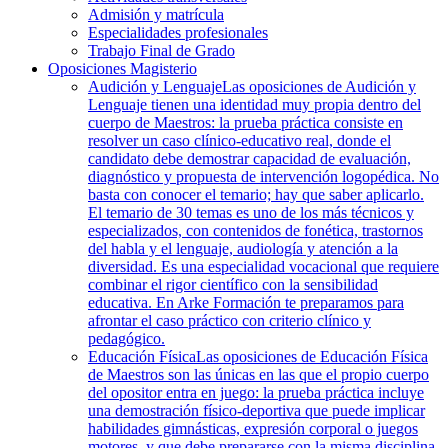
Admisión y matrícula
Especialidades profesionales
Trabajo Final de Grado
Oposiciones Magisterio
Audición y Lenguaje
Las oposiciones de Audición y
Lenguaje tienen una identidad muy propia dentro del
cuerpo de Maestros: la prueba práctica consiste en
resolver un caso clínico-educativo real, donde el
candidato debe demostrar capacidad de evaluación,
diagnóstico y propuesta de intervención logopédica. No
basta con conocer el temario; hay que saber aplicarlo.
El temario de 30 temas es uno de los más técnicos y
especializados, con contenidos de fonética, trastornos
del habla y el lenguaje, audiología y atención a la
diversidad. Es una especialidad vocacional que requiere
combinar el rigor científico con la sensibilidad
educativa. En Arke Formación te preparamos para
afrontar el caso práctico con criterio clínico y
pedagógico.
Educación Física
Las oposiciones de Educación Física
de Maestros son las únicas en las que el propio cuerpo
del opositor entra en juego: la prueba práctica incluye
una demostración físico-deportiva que puede implicar
habilidades gimnásticas, expresión corporal o juegos
motores, y que debe prepararse con la misma disciplina