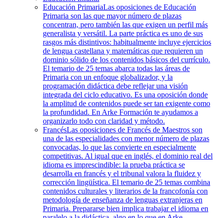
Educación Primaria
Las oposiciones de Educación
Primaria son las que mayor número de plazas
concentran, pero también las que exigen un perfil más
generalista y versátil. La parte práctica es uno de sus
rasgos más distintivos: habitualmente incluye ejercicios
de lengua castellana y matemáticas que requieren un
dominio sólido de los contenidos básicos del currículo.
El temario de 25 temas abarca todas las áreas de
Primaria con un enfoque globalizador, y la
programación didáctica debe reflejar una visión
integrada del ciclo educativo. Es una oposición donde
la amplitud de contenidos puede ser tan exigente como
la profundidad. En Arke Formación te ayudamos a
organizarlo todo con claridad y método.
Francés
Las oposiciones de Francés de Maestros son
una de las especialidades con menor número de plazas
convocadas, lo que las convierte en especialmente
competitivas. Al igual que en inglés, el dominio real del
idioma es imprescindible: la prueba práctica se
desarrolla en francés y el tribunal valora la fluidez y
corrección lingüística. El temario de 25 temas combina
contenidos culturales y literarios de la francofonía con
metodología de enseñanza de lenguas extranjeras en
Primaria. Prepararse bien implica trabajar el idioma en
paralelo a la didáctica, algo en lo que en Arke