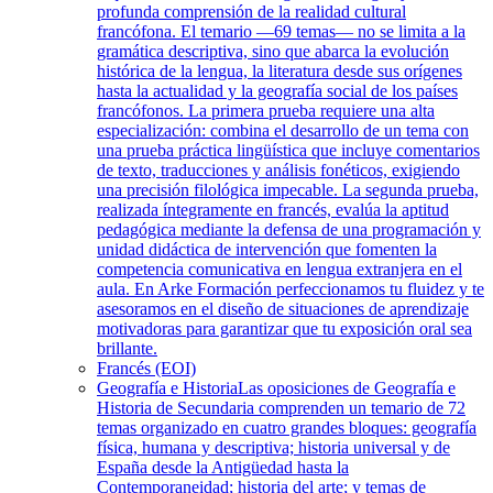
profunda comprensión de la realidad cultural
francófona. El temario —69 temas— no se limita a la
gramática descriptiva, sino que abarca la evolución
histórica de la lengua, la literatura desde sus orígenes
hasta la actualidad y la geografía social de los países
francófonos. La primera prueba requiere una alta
especialización: combina el desarrollo de un tema con
una prueba práctica lingüística que incluye comentarios
de texto, traducciones y análisis fonéticos, exigiendo
una precisión filológica impecable. La segunda prueba,
realizada íntegramente en francés, evalúa la aptitud
pedagógica mediante la defensa de una programación y
unidad didáctica de intervención que fomenten la
competencia comunicativa en lengua extranjera en el
aula. En Arke Formación perfeccionamos tu fluidez y te
asesoramos en el diseño de situaciones de aprendizaje
motivadoras para garantizar que tu exposición oral sea
brillante.
Francés (EOI)
Geografía e Historia
Las oposiciones de Geografía e
Historia de Secundaria comprenden un temario de 72
temas organizado en cuatro grandes bloques: geografía
física, humana y descriptiva; historia universal y de
España desde la Antigüedad hasta la
Contemporaneidad; historia del arte; y temas de