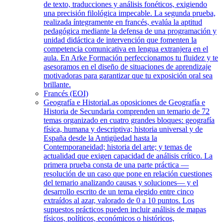
de texto, traducciones y análisis fonéticos, exigiendo
una precisión filológica impecable. La segunda prueba,
realizada íntegramente en francés, evalúa la aptitud
pedagógica mediante la defensa de una programación y
unidad didáctica de intervención que fomenten la
competencia comunicativa en lengua extranjera en el
aula. En Arke Formación perfeccionamos tu fluidez y te
asesoramos en el diseño de situaciones de aprendizaje
motivadoras para garantizar que tu exposición oral sea
brillante.
Francés (EOI)
Geografía e Historia
Las oposiciones de Geografía e
Historia de Secundaria comprenden un temario de 72
temas organizado en cuatro grandes bloques: geografía
física, humana y descriptiva; historia universal y de
España desde la Antigüedad hasta la
Contemporaneidad; historia del arte; y temas de
actualidad que exigen capacidad de análisis crítico. La
primera prueba consta de una parte práctica —
resolución de un caso que pone en relación cuestiones
del temario analizando causas y soluciones— y el
desarrollo escrito de un tema elegido entre cinco
extraídos al azar, valorado de 0 a 10 puntos. Los
supuestos prácticos pueden incluir análisis de mapas
físicos, políticos, económicos o históricos,