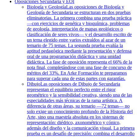
Oposiciones Secundaria y EOI
Biología y Geología
Las oposiciones de Biología y
Geología de Secundaria se estructuran en dos pruebas
eliminatorias. La primera combina una prueba práctica
—con ejercicios de genética y bioquímica, problemas
de geología, interpretación de mapas geológicos o
clasificación de seres vivos— y el desarrollo escrito de
un tema elegido entre varios extraídos al azar de un
temario de 75 temas. La segunda prueba evalúa la
aptitud pedagógica mediante la presentación y defensa
oral de una programación didáctica y una unidad
didáctica. La fase de oposición representa el 66% de la
nota final, completándose con una fase de concurso de
méritos del 33%. En Arke Formación te preparamos
para superar cada una de estas partes con garantías.
Dibujo
Las oposiciones de Dibujo de Secundaria
representan el equilibrio perfecto entre el rigor
geométrico y la sensibilidad creativa, siendo una de las
especialidades más técnicas de la rama artística. A
diferencia de otras áreas, su temario —72 temas— no
solo exige un conocimiento profundo de la Historia del
Arte, sino una maestría absoluta en los sistemas de
representación: diédrico, axonométrico y cónico,
además del diseño y la comunicación visual. La primera
prueba es un desafío de precisión: combina el desarrollo