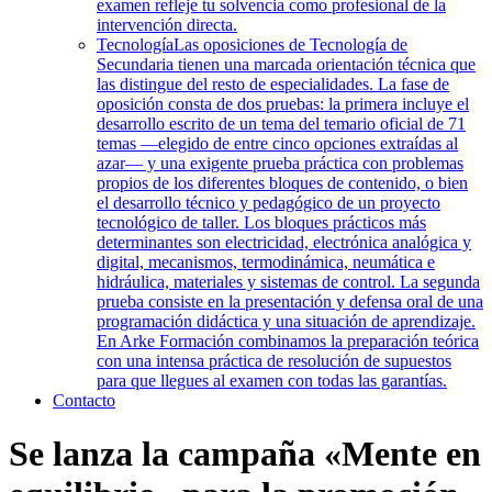
examen refleje tu solvencia como profesional de la
intervención directa.
Tecnología
Las oposiciones de Tecnología de
Secundaria tienen una marcada orientación técnica que
las distingue del resto de especialidades. La fase de
oposición consta de dos pruebas: la primera incluye el
desarrollo escrito de un tema del temario oficial de 71
temas —elegido de entre cinco opciones extraídas al
azar— y una exigente prueba práctica con problemas
propios de los diferentes bloques de contenido, o bien
el desarrollo técnico y pedagógico de un proyecto
tecnológico de taller. Los bloques prácticos más
determinantes son electricidad, electrónica analógica y
digital, mecanismos, termodinámica, neumática e
hidráulica, materiales y sistemas de control. La segunda
prueba consiste en la presentación y defensa oral de una
programación didáctica y una situación de aprendizaje.
En Arke Formación combinamos la preparación teórica
con una intensa práctica de resolución de supuestos
para que llegues al examen con todas las garantías.
Contacto
Se lanza la campaña «Mente en