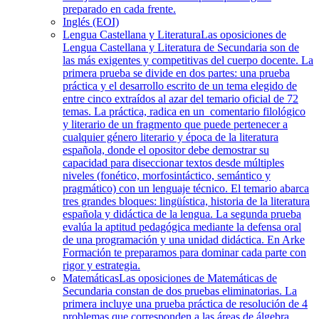
preparado en cada frente.
Inglés (EOI)
Lengua Castellana y Literatura
Las oposiciones de
Lengua Castellana y Literatura de Secundaria son de
las más exigentes y competitivas del cuerpo docente. La
primera prueba se divide en dos partes: una prueba
práctica y el desarrollo escrito de un tema elegido de
entre cinco extraídos al azar del temario oficial de 72
temas. La práctica, radica en un comentario filológico
y literario de un fragmento que puede pertenecer a
cualquier género literario y época de la literatura
española, donde el opositor debe demostrar su
capacidad para diseccionar textos desde múltiples
niveles (fonético, morfosintáctico, semántico y
pragmático) con un lenguaje técnico. El temario abarca
tres grandes bloques: lingüística, historia de la literatura
española y didáctica de la lengua. La segunda prueba
evalúa la aptitud pedagógica mediante la defensa oral
de una programación y una unidad didáctica. En Arke
Formación te preparamos para dominar cada parte con
rigor y estrategia.
Matemáticas
Las oposiciones de Matemáticas de
Secundaria constan de dos pruebas eliminatorias. La
primera incluye una prueba práctica de resolución de 4
problemas que corresponden a las áreas de álgebra,