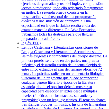
ejercicios de gramática y uso del inglés, comprensión
lectora o traducción, todo ello redactado íntegramente
en inglés. La segunda prueba consiste en la
presentación y defensa oral de una programación
didáctica y una situación de aprendizaje. Una
especialidad en la que la fluidez escrita el día del
examen marca la diferencia. En Arke Formación
trabajamos todas las destrezas para que llegues
preparado en cada frente.
Inglés (EOI)
Lengua Castellana y Literatura
Las oposiciones de
Lengua Castellana y Literatura de Secundaria son de
las más exigentes y competitivas del cuerpo docente. La
primera prueba se divide en dos partes: una prueba
práctica y el desarrollo escrito de un tema elegido de
entre cinco extraídos al azar del temario oficial de 72
temas. La práctica, radica en un comentario filológico
y literario de un fragmento que puede pertenecer a
cualquier género literario y época de la literatura
española, donde el opositor debe demostrar su
capacidad para diseccionar textos desde múltiples
niveles (fonético, morfosintáctico, semántico y
pragmático) con un lenguaje técnico. El temario abarca
tres grandes bloques: lingüística, historia de la literatura
española y didáctica de la lengua. La segunda prueba