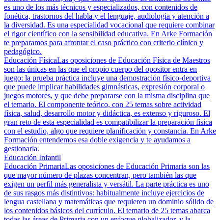
es uno de los más técnicos y especializados, con contenidos de
fonética, trastornos del habla y el lenguaje, audiología y atención a
la diversidad. Es una especialidad vocacional que requiere combinar
el rigor científico con la sensibilidad educativa. En Arke Formación
te preparamos para afrontar el caso práctico con criterio clínico y
pedagógico.
Educación Física
Las oposiciones de Educación Física de Maestros
son las únicas en las que el propio cuerpo del opositor entra en
juego: la prueba práctica incluye una demostración físico-deportiva
que puede implicar habilidades gimnásticas, expresión corporal o
juegos motores, y que debe prepararse con la misma disciplina que
el temario. El componente teórico, con 25 temas sobre actividad
física, salud, desarrollo motor y didáctica, es extenso y riguroso. El
gran reto de esta especialidad es compatibilizar la preparación física
con el estudio, algo que requiere planificación y constancia. En Arke
Formación entendemos esa doble exigencia y te ayudamos a
gestionarla.
Educación Infantil
Educación Primaria
Las oposiciones de Educación Primaria son las
que mayor número de plazas concentran, pero también las que
exigen un perfil más generalista y versátil. La parte práctica es uno
de sus rasgos más distintivos: habitualmente incluye ejercicios de
lengua castellana y matemáticas que requieren un dominio sólido de
los contenidos básicos del currículo. El temario de 25 temas abarca
todas las áreas de Primaria con un enfoque globalizador, y la