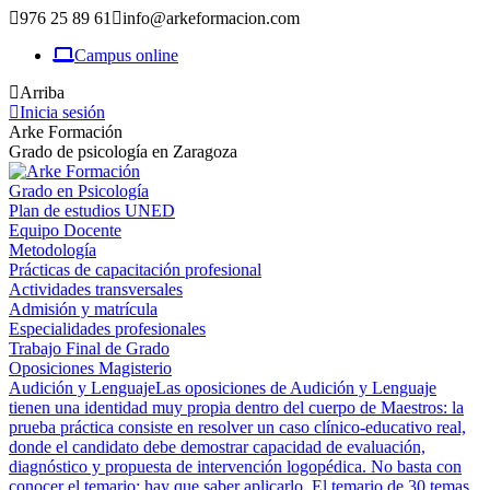
976 25 89 61
info@arkeformacion.com
Campus online
Arriba
Inicia sesión
Arke Formación
Grado de psicología en Zaragoza
Grado en Psicología
Plan de estudios UNED
Equipo Docente
Metodología
Prácticas de capacitación profesional
Actividades transversales
Admisión y matrícula
Especialidades profesionales
Trabajo Final de Grado
Oposiciones Magisterio
Audición y Lenguaje
Las oposiciones de Audición y Lenguaje
tienen una identidad muy propia dentro del cuerpo de Maestros: la
prueba práctica consiste en resolver un caso clínico-educativo real,
donde el candidato debe demostrar capacidad de evaluación,
diagnóstico y propuesta de intervención logopédica. No basta con
conocer el temario; hay que saber aplicarlo. El temario de 30 temas