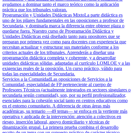
ayudamos a dominar tanto el marco teórico como la aplicación
práctica que los tribunales valoran.
Programación y Unidades Didácticas Mixto
La parte didáctica es
uno de los pilares fundamentales en las oposiciones a profesor de
Secundaria, y dominarla marca la diferencia entre obtener plaza o
quedarse fuera. Nuestro curso de Programación Didáctica y
Unidades Didácticas está diseñado tanto para opositores que se
preparan por primera vez como para docentes con experiencia que
necesitan actualizar y estructurar sus materiales conforme a los
criterios actuales de los tribunales. Aprenderás a diseñar una
programación didáctica completa y coherente, y a desarrollar
unidades didácticas sólidas, adaptadas al currículo LOMLOE y a las
exigencias reales de la oposición. Un curso práctico, válido para
todas las especialidades de Secundaria.
Servicios a la Comunidad
Las oposiciones de Servicios a la
Comunidad, especialidad de FP perteneciente al cuerpo de
Profesores Técnicos (actualmente integrados en sectores singulares o
secundaria según comunidad), son, por su perfil profesionalizador,
esenciales para la cohesión social tanto en centros educativos como
en el entorno comunitario. A diferencia de otras áreas más
académicas, su temario —49 temas— se enfoca en la vertiente más
operativa y aplicada de la intervención: atención a colectivos en
riesgo, inserción laboral, apoyo domiciliario y técnicas de
dinamización grupal. La primera prueba combina el desarrollo
escrito de un tema con un supuesto práctico de carácter técnico,