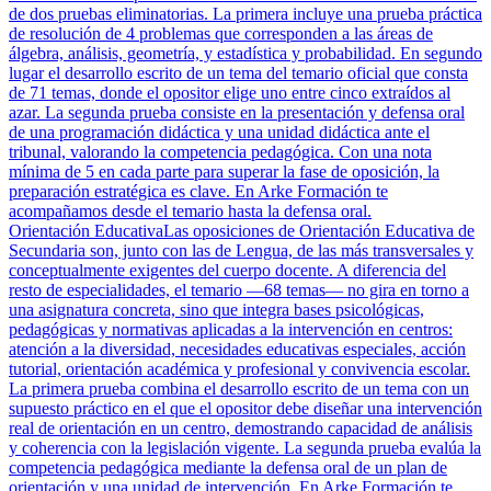
de dos pruebas eliminatorias. La primera incluye una prueba práctica
de resolución de 4 problemas que corresponden a las áreas de
álgebra, análisis, geometría, y estadística y probabilidad. En segundo
lugar el desarrollo escrito de un tema del temario oficial que consta
de 71 temas, donde el opositor elige uno entre cinco extraídos al
azar. La segunda prueba consiste en la presentación y defensa oral
de una programación didáctica y una unidad didáctica ante el
tribunal, valorando la competencia pedagógica. Con una nota
mínima de 5 en cada parte para superar la fase de oposición, la
preparación estratégica es clave. En Arke Formación te
acompañamos desde el temario hasta la defensa oral.
Orientación Educativa
Las oposiciones de Orientación Educativa de
Secundaria son, junto con las de Lengua, de las más transversales y
conceptualmente exigentes del cuerpo docente. A diferencia del
resto de especialidades, el temario —68 temas— no gira en torno a
una asignatura concreta, sino que integra bases psicológicas,
pedagógicas y normativas aplicadas a la intervención en centros:
atención a la diversidad, necesidades educativas especiales, acción
tutorial, orientación académica y profesional y convivencia escolar.
La primera prueba combina el desarrollo escrito de un tema con un
supuesto práctico en el que el opositor debe diseñar una intervención
real de orientación en un centro, demostrando capacidad de análisis
y coherencia con la legislación vigente. La segunda prueba evalúa la
competencia pedagógica mediante la defensa oral de un plan de
orientación y una unidad de intervención. En Arke Formación te