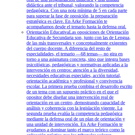
didáctica ante el tribunal, valorando la competencia
pedagógica. Con una nota mínima de 5 en cada parte
para superar la fase de oposición, la preparación
estratégica es clave. En Arke Formación te
acompañamos desde el temario hasta la defensa oral.
Orientación Educativa
Las oposiciones de Orientación
Educativa de Secundaria son, junto con las de Lengua,
de las más transversales y conceptualmente exigentes
del cuerpo docente. A diferencia del resto de
especialidades, el temario —68 temas— no gira en
torno a una asignatura concreta, sino que integra bases
psicológicas, pedagógicas y normativas aplicadas a la
intervención en centros: atención a la diversidad,
necesidades educativas especiales, acción tutorial,
orientación académica y profesional y convivencia
escolar. La primera prueba combina el desarrollo escrito
de un tema con un supuesto práctico en el que el
opositor debe diseñar una intervención real de
orientación en un centro, demostrando capacidad de
análisis y coherencia con la legislación vigente. La
segunda prueba evalúa la competencia pedagógica
mediante la defensa oral de un plan de orientación y
una unidad de intervención. En Arke Formación te
ayudamos a dominar tanto el marco teórico como la