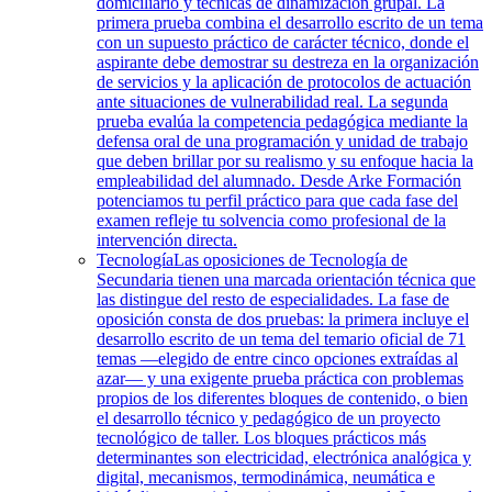
domiciliario y técnicas de dinamización grupal. La
primera prueba combina el desarrollo escrito de un tema
con un supuesto práctico de carácter técnico, donde el
aspirante debe demostrar su destreza en la organización
de servicios y la aplicación de protocolos de actuación
ante situaciones de vulnerabilidad real. La segunda
prueba evalúa la competencia pedagógica mediante la
defensa oral de una programación y unidad de trabajo
que deben brillar por su realismo y su enfoque hacia la
empleabilidad del alumnado. Desde Arke Formación
potenciamos tu perfil práctico para que cada fase del
examen refleje tu solvencia como profesional de la
intervención directa.
Tecnología
Las oposiciones de Tecnología de
Secundaria tienen una marcada orientación técnica que
las distingue del resto de especialidades. La fase de
oposición consta de dos pruebas: la primera incluye el
desarrollo escrito de un tema del temario oficial de 71
temas —elegido de entre cinco opciones extraídas al
azar— y una exigente prueba práctica con problemas
propios de los diferentes bloques de contenido, o bien
el desarrollo técnico y pedagógico de un proyecto
tecnológico de taller. Los bloques prácticos más
determinantes son electricidad, electrónica analógica y
digital, mecanismos, termodinámica, neumática e