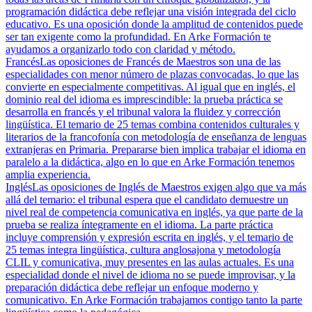
programación didáctica debe reflejar una visión integrada del ciclo
educativo. Es una oposición donde la amplitud de contenidos puede
ser tan exigente como la profundidad. En Arke Formación te
ayudamos a organizarlo todo con claridad y método.
Francés
Las oposiciones de Francés de Maestros son una de las
especialidades con menor número de plazas convocadas, lo que las
convierte en especialmente competitivas. Al igual que en inglés, el
dominio real del idioma es imprescindible: la prueba práctica se
desarrolla en francés y el tribunal valora la fluidez y corrección
lingüística. El temario de 25 temas combina contenidos culturales y
literarios de la francofonía con metodología de enseñanza de lenguas
extranjeras en Primaria. Prepararse bien implica trabajar el idioma en
paralelo a la didáctica, algo en lo que en Arke Formación tenemos
amplia experiencia.
Inglés
Las oposiciones de Inglés de Maestros exigen algo que va más
allá del temario: el tribunal espera que el candidato demuestre un
nivel real de competencia comunicativa en inglés, ya que parte de la
prueba se realiza íntegramente en el idioma. La parte práctica
incluye comprensión y expresión escrita en inglés, y el temario de
25 temas integra lingüística, cultura anglosajona y metodología
CLIL y comunicativa, muy presentes en las aulas actuales. Es una
especialidad donde el nivel de idioma no se puede improvisar, y la
preparación didáctica debe reflejar un enfoque moderno y
comunicativo. En Arke Formación trabajamos contigo tanto la parte