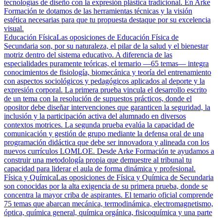
tecnologías de diseño con la expresión plástica tradicional. En Arke
Formación te dotamos de las herramientas técnicas y la visión
estética necesarias para que tu propuesta destaque por su excelencia
visual.
Educación Física
Las oposiciones de Educación Física de
Secundaria son, por su naturaleza, el pilar de la salud y el bienestar
motriz dentro del sistema educativo. A diferencia de las
especialidades puramente teóricas, el temario —65 temas— integra
conocimientos de fisiología, biomecánica y teoría del entrenamiento
con aspectos sociológicos y pedagógicos aplicados al deporte y la
expresión corporal. La primera prueba vincula el desarrollo escrito
de un tema con la resolución de supuestos prácticos, donde el
opositor debe diseñar intervenciones que garanticen la seguridad, la
inclusión y la participación activa del alumnado en diversos
contextos motrices. La segunda prueba evalúa la capacidad de
comunicación y gestión de grupo mediante la defensa oral de una
programación didáctica que debe ser innovadora y alineada con los
nuevos currículos LOMLOE. Desde Arke Formación te ayudamos a
construir una metodología propia que demuestre al tribunal tu
capacidad para liderar el aula de forma dinámica y profesional.
Física y Química
Las oposiciones de Física y Química de Secundaria
son conocidas por la alta exigencia de su primera prueba, donde se
concentra la mayor criba de aspirantes. El temario oficial comprende
75 temas que abarcan mecánica, termodinámica, electromagnetismo,
óptica, química general, química orgánica, fisicoquímica y una parte