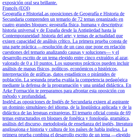
exposición oral sea brillante.
Francés (EOI)
Geografía e Historia
Las oposiciones de Geografía e Historia de
Secundaria comprenden un temario de 72 temas organizado en
cuatro grandes bloques: geografía física, humana y descriptiva;
historia universal y de España desde la Antigüedad hasta la
Contemporaneidad; historia del arte; y temas de actualidad que
exigen capacidad de análisis crítico. La primera prueba consta de
una parte práctica —resolución de un caso que pone en relación
cuestiones del temario analizando causas y soluciones— y el
desarrollo escrito de un tema elegido entre cinco extraídos al azar,
valorado de 0 a 10 puntos. Los supuestos prácticos pueden incluir
análisis de mapas físicos, políticos, económicos o históricos,
interpretación de gráficas, datos estadísticos o pirámides de
población. La segunda prueba evalúa la competencia pedagógica
mediante la defensa de la programación y una unidad didáctica. En
Arke Formación te preparamos para afrontar esta oposición con
método y profundidad.
Inglés
Las oposiciones de Inglés de Secundaria exigen al aspirante
un dominio simultáneo del idioma, de la lingüística aplicada y de la
didáctica de las lenguas extranjeras. El temario oficial consta de 69
temas estructurados en bloques de fonética y fonología, gramática,
análisis del discurso, metodología de enseñanza del inglés, literatura
anglosajona e historia y cultura de los países de habla inglesa. La
primera prueba combina el desarrollo escrito de un tema —elegido