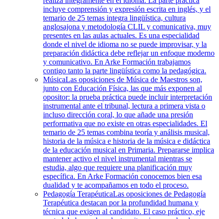
realiza íntegramente en el idioma. La parte práctica
incluye comprensión y expresión escrita en inglés, y el
temario de 25 temas integra lingüística, cultura
anglosajona y metodología CLIL y comunicativa, muy
presentes en las aulas actuales. Es una especialidad
donde el nivel de idioma no se puede improvisar, y la
preparación didáctica debe reflejar un enfoque moderno
y comunicativo. En Arke Formación trabajamos
contigo tanto la parte lingüística como la pedagógica.
Música
Las oposiciones de Música de Maestros son,
junto con Educación Física, las que más exponen al
opositor: la prueba práctica puede incluir interpretación
instrumental ante el tribunal, lectura a primera vista o
incluso dirección coral, lo que añade una presión
performativa que no existe en otras especialidades. El
temario de 25 temas combina teoría y análisis musical,
historia de la música e historia de la música e didáctica
de la educación musical en Primaria. Prepararse implica
mantener activo el nivel instrumental mientras se
estudia, algo que requiere una planificación muy
específica. En Arke Formación conocemos bien esa
dualidad y te acompañamos en todo el proceso.
Pedagogía Terapéutica
Las oposiciones de Pedagogía
Terapéutica destacan por la profundidad humana y
técnica que exigen al candidato. El caso práctico, eje