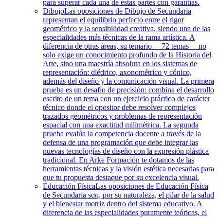
para superar cada una de estas partes con garantías.
Dibujo
Las oposiciones de Dibujo de Secundaria
representan el equilibrio perfecto entre el rigor
geométrico y la sensibilidad creativa, siendo una de las
especialidades más técnicas de la rama artística. A
diferencia de otras áreas, su temario —72 temas— no
solo exige un conocimiento profundo de la Historia del
Arte, sino una maestría absoluta en los sistemas de
representación: diédrico, axonométrico y cónico,
además del diseño y la comunicación visual. La primera
prueba es un desafío de precisión: combina el desarrollo
escrito de un tema con un ejercicio práctico de carácter
técnico donde el opositor debe resolver complejos
trazados geométricos y problemas de representación
espacial con una exactitud milimétrica. La segunda
prueba evalúa la competencia docente a través de la
defensa de una programación que debe integrar las
nuevas tecnologías de diseño con la expresión plástica
tradicional. En Arke Formación te dotamos de las
herramientas técnicas y la visión estética necesarias para
que tu propuesta destaque por su excelencia visual.
Educación Física
Las oposiciones de Educación Física
de Secundaria son, por su naturaleza, el pilar de la salud
y el bienestar motriz dentro del sistema educativo. A
diferencia de las especialidades puramente teóricas, el