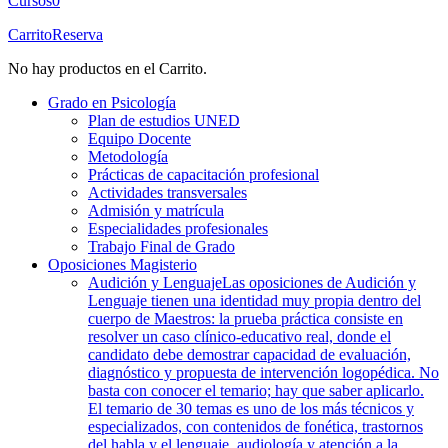
Cursos
0
Carrito
Reserva
No hay productos en el Carrito.
Grado en Psicología
Plan de estudios UNED
Equipo Docente
Metodología
Prácticas de capacitación profesional
Actividades transversales
Admisión y matrícula
Especialidades profesionales
Trabajo Final de Grado
Oposiciones Magisterio
Audición y Lenguaje
Las oposiciones de Audición y
Lenguaje tienen una identidad muy propia dentro del
cuerpo de Maestros: la prueba práctica consiste en
resolver un caso clínico-educativo real, donde el
candidato debe demostrar capacidad de evaluación,
diagnóstico y propuesta de intervención logopédica. No
basta con conocer el temario; hay que saber aplicarlo.
El temario de 30 temas es uno de los más técnicos y
especializados, con contenidos de fonética, trastornos
del habla y el lenguaje, audiología y atención a la