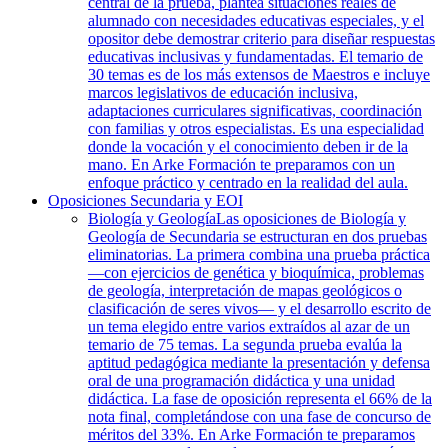
central de la prueba, plantea situaciones reales de
alumnado con necesidades educativas especiales, y el
opositor debe demostrar criterio para diseñar respuestas
educativas inclusivas y fundamentadas. El temario de
30 temas es de los más extensos de Maestros e incluye
marcos legislativos de educación inclusiva,
adaptaciones curriculares significativas, coordinación
con familias y otros especialistas. Es una especialidad
donde la vocación y el conocimiento deben ir de la
mano. En Arke Formación te preparamos con un
enfoque práctico y centrado en la realidad del aula.
Oposiciones Secundaria y EOI
Biología y Geología
Las oposiciones de Biología y
Geología de Secundaria se estructuran en dos pruebas
eliminatorias. La primera combina una prueba práctica
—con ejercicios de genética y bioquímica, problemas
de geología, interpretación de mapas geológicos o
clasificación de seres vivos— y el desarrollo escrito de
un tema elegido entre varios extraídos al azar de un
temario de 75 temas. La segunda prueba evalúa la
aptitud pedagógica mediante la presentación y defensa
oral de una programación didáctica y una unidad
didáctica. La fase de oposición representa el 66% de la
nota final, completándose con una fase de concurso de
méritos del 33%. En Arke Formación te preparamos