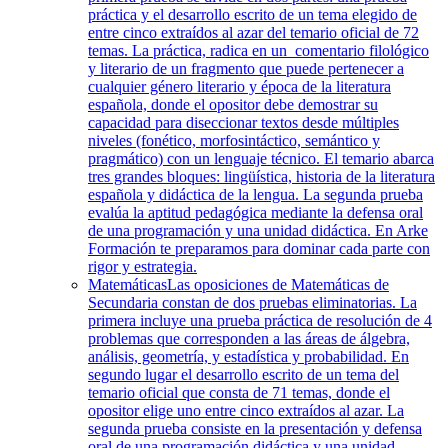
práctica y el desarrollo escrito de un tema elegido de
entre cinco extraídos al azar del temario oficial de 72
temas. La práctica, radica en un comentario filológico
y literario de un fragmento que puede pertenecer a
cualquier género literario y época de la literatura
española, donde el opositor debe demostrar su
capacidad para diseccionar textos desde múltiples
niveles (fonético, morfosintáctico, semántico y
pragmático) con un lenguaje técnico. El temario abarca
tres grandes bloques: lingüística, historia de la literatura
española y didáctica de la lengua. La segunda prueba
evalúa la aptitud pedagógica mediante la defensa oral
de una programación y una unidad didáctica. En Arke
Formación te preparamos para dominar cada parte con
rigor y estrategia.
Matemáticas
Las oposiciones de Matemáticas de
Secundaria constan de dos pruebas eliminatorias. La
primera incluye una prueba práctica de resolución de 4
problemas que corresponden a las áreas de álgebra,
análisis, geometría, y estadística y probabilidad. En
segundo lugar el desarrollo escrito de un tema del
temario oficial que consta de 71 temas, donde el
opositor elige uno entre cinco extraídos al azar. La
segunda prueba consiste en la presentación y defensa
oral de una programación didáctica y una unidad