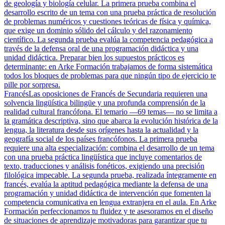
de geología y biología celular. La primera prueba combina el
desarrollo escrito de un tema con una prueba práctica de resolución
de problemas numéricos y cuestiones teóricas de física y química,
que exige un dominio sólido del cálculo y del razonamiento
científico. La segunda prueba evalúa la competencia pedagógica a
través de la defensa oral de una programación didáctica y una
unidad didáctica. Preparar bien los supuestos prácticos es
determinante: en Arke Formación trabajamos de forma sistemática
todos los bloques de problemas para que ningún tipo de ejercicio te
pille por sorpresa.
Francés
Las oposiciones de Francés de Secundaria requieren una
solvencia lingüística bilingüe y una profunda comprensión de la
realidad cultural francófona. El temario —69 temas— no se limita a
la gramática descriptiva, sino que abarca la evolución histórica de la
lengua, la literatura desde sus orígenes hasta la actualidad y la
geografía social de los países francófonos. La primera prueba
requiere una alta especialización: combina el desarrollo de un tema
con una prueba práctica lingüística que incluye comentarios de
texto, traducciones y análisis fonéticos, exigiendo una precisión
filológica impecable. La segunda prueba, realizada íntegramente en
francés, evalúa la aptitud pedagógica mediante la defensa de una
programación y unidad didáctica de intervención que fomenten la
competencia comunicativa en lengua extranjera en el aula. En Arke
Formación perfeccionamos tu fluidez y te asesoramos en el diseño
de situaciones de aprendizaje motivadoras para garantizar que tu