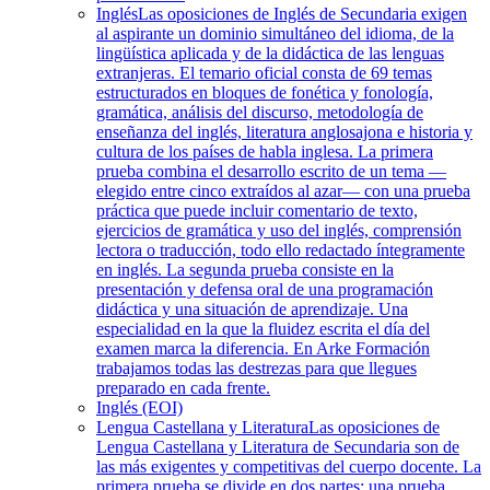
Inglés
Las oposiciones de Inglés de Secundaria exigen
al aspirante un dominio simultáneo del idioma, de la
lingüística aplicada y de la didáctica de las lenguas
extranjeras. El temario oficial consta de 69 temas
estructurados en bloques de fonética y fonología,
gramática, análisis del discurso, metodología de
enseñanza del inglés, literatura anglosajona e historia y
cultura de los países de habla inglesa. La primera
prueba combina el desarrollo escrito de un tema —
elegido entre cinco extraídos al azar— con una prueba
práctica que puede incluir comentario de texto,
ejercicios de gramática y uso del inglés, comprensión
lectora o traducción, todo ello redactado íntegramente
en inglés. La segunda prueba consiste en la
presentación y defensa oral de una programación
didáctica y una situación de aprendizaje. Una
especialidad en la que la fluidez escrita el día del
examen marca la diferencia. En Arke Formación
trabajamos todas las destrezas para que llegues
preparado en cada frente.
Inglés (EOI)
Lengua Castellana y Literatura
Las oposiciones de
Lengua Castellana y Literatura de Secundaria son de
las más exigentes y competitivas del cuerpo docente. La
primera prueba se divide en dos partes: una prueba