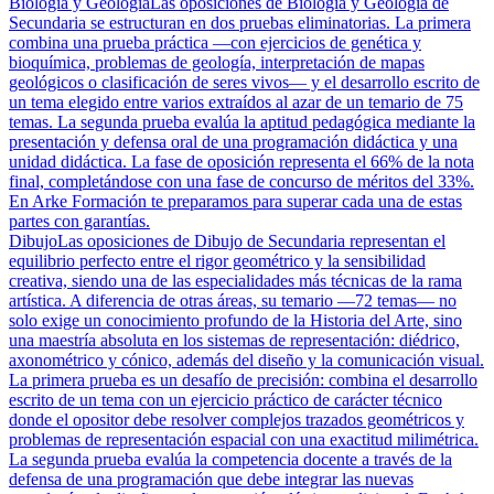
Biología y Geología
Las oposiciones de Biología y Geología de
Secundaria se estructuran en dos pruebas eliminatorias. La primera
combina una prueba práctica —con ejercicios de genética y
bioquímica, problemas de geología, interpretación de mapas
geológicos o clasificación de seres vivos— y el desarrollo escrito de
un tema elegido entre varios extraídos al azar de un temario de 75
temas. La segunda prueba evalúa la aptitud pedagógica mediante la
presentación y defensa oral de una programación didáctica y una
unidad didáctica. La fase de oposición representa el 66% de la nota
final, completándose con una fase de concurso de méritos del 33%.
En Arke Formación te preparamos para superar cada una de estas
partes con garantías.
Dibujo
Las oposiciones de Dibujo de Secundaria representan el
equilibrio perfecto entre el rigor geométrico y la sensibilidad
creativa, siendo una de las especialidades más técnicas de la rama
artística. A diferencia de otras áreas, su temario —72 temas— no
solo exige un conocimiento profundo de la Historia del Arte, sino
una maestría absoluta en los sistemas de representación: diédrico,
axonométrico y cónico, además del diseño y la comunicación visual.
La primera prueba es un desafío de precisión: combina el desarrollo
escrito de un tema con un ejercicio práctico de carácter técnico
donde el opositor debe resolver complejos trazados geométricos y
problemas de representación espacial con una exactitud milimétrica.
La segunda prueba evalúa la competencia docente a través de la
defensa de una programación que debe integrar las nuevas