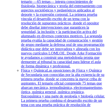
temario —65 temas— integra conocimientos de
fisiología, biomecánica y teoría del entrenamiento con
aspectos sociológicos y pedagógicos aplicados al
deporte y la expresión corporal. La primera prueba
vincula el desarrollo escrito de un tema con la
resolución de supuestos prácticos, donde el opositor
debe diseñar intervenciones que garanticen la
seguridad, la inclusión y la participación activa del
alumnado en diversos contextos motrices. La segunda
prueba evalúa la capacidad de comunicación y gestión
de grupo mediante la defensa oral de una programación
didáctica que debe ser innovadora y alineada con los
nuevos currículos LOMLOE. Desde Arke Formación
te ayudamos a construir una metodología propia que
demuestre al tribunal tu capacidad para liderar el aula
de forma dinámica y profesional.
Física y Química
Las oposiciones de Física y Química
de Secundaria son conocidas por la alta exigencia de su
primera prueba, donde se concentra la mayor criba de
aspirantes. El temario oficial comprende 75 temas que
abarcan mecánica, termodinámica, electromagnetismo,
óptica, química general, química orgánica,
fisicoquímica y una parte de geología y biología celular.
La primera prueba combina el desarrollo escrito de un
tema con una prueba práctica de resolución de