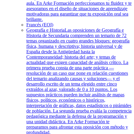
aula. En Arke Formación perfeccionamos tu fluidez y te
asesoramos en el diseño de situaciones de aprendizaje
motivadoras para garantizar que tu exposición oral sea
brillante.
Francés (EOI)
Geografía e Historia
Las oposiciones de Geografía e
Historia de Secundaria comprenden un temario de 72
temas organizado en cuatro grandes bloques: geografía
física, humana y descriptiva; historia universal y de
España desde la Antigüedad hasta la
Contemporaneidad; historia del arte; y temas de
actualidad que exigen capacidad de análisis crítico. La
primera prueba consta de una parte práctica —
resolución de un caso que pone en relación cuestiones
del temario analizando causas y soluciones— y el
desarrollo escrito de un tema elegido entre cinco
extraídos al azar, valorado de 0 a 10 puntos. Los
supuestos prácticos pueden incluir análisis de mapas
físicos, políticos, económicos o históricos,
interpretación de gráficas, datos estadísticos o pirámides
de población. La segunda prueba evalúa la competencia
pedagógica mediante la defensa de la programación y
una unidad didáctica. En Arke Formación te
preparamos para afrontar esta oposición con método y
profundidad.