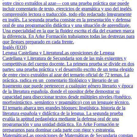
entre cinco extraídos al azar— con una prueba práctica que puede
incluir comentario de texto, ejercicios de gramática y uso del inglés,
comprensión lectora o traducción, todo ello redactado íntegramente
en inglés. La segunda prueba consiste en la presentación y defensa
oral de una programación didáctica y una situación de aprendizaje.
Una especialidad en la que la fluidez escrita el día del examen marca
la diferencia. En Arke Formación trabajamos todas las destrezas para
que llegues preparado en cada frente.
Inglés (EOI)
Lengua Castellana y Literatura
Las oposiciones de Lengua
Castellana y Literatura de Secundaria son de las más exigentes y
competitivas del cuerpo docente. La primera prueba se divide en dos
partes: una prueba práctica y el desarrollo escrito de un tema elegido
de entre cinco extraídos al azar del temario oficial de 72 temas. La
práctica, radica en un comentario filológico y literario de un
fragmento que puede pertenecer a cualquier género literario y época
de la literatura española, donde el opositor debe demostrar su
capacidad para diseccionar textos desde múltiples niveles (fonético,
morfosintáctico, semántico y pragmático) con un lenguaje técnico.
El temario abarca tres grandes bloques: lingüística, historia de la
literatura española y didáctica de la lengua. La segunda prueba
evalúa la aptitud pedagógica mediante la defensa oral de una
programación y una unidad didáctica. En Arke Formación te
preparamos para dominar cada parte con rigor y estrategia.
Matemáticas
Las oposiciones de Matemáticas de Secundaria constan