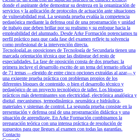
donde el aspirante debe demostrar su destreza en la organización de
servicios y la aplicación de protocolos de actuación ante situaciones
de vulnerabilidad real. La segunda prueba evalúa la competencia
pedagógica mediante la defensa oral de una programación y unidad
de trabajo que deben brillar por su realismo y su enfoque hacia la
empleabilidad del alumnado. Desde Arke Formación potenciamos tu
perfil práctico para que cada fase del examen refleje tu solvencia
como profesional de la intervención directa.
Tecnología
Las oposiciones de Tecnología de Secundaria tienen una
marcada orientación técnica que las distingue del resto de
especialidades. La fase de oposición consta de dos pruebas: la
primera incluye el desarrollo escrito de un tema del temario oficial
de 71 temas —elegido de entre cinco opciones extraídas al azar— y
una exigente prueba práctica con problemas propios de los
diferentes bloques de contenido, o bien el desarrollo técnico y
pedagógico de un proyecto tecnológico de taller. Los bloques
prácticos más determinantes son electricidad, electrónica analógica y
digital, mecanismos, termodinámica, neumática e hidráulica,
materiales y sistemas de control. La segunda prueba consiste en la
presentación y defensa oral de una programación didáctica y una
situación de aprendizaje. En Arke Formación combinamos la
preparación teórica con una intensa práctica de resolución de
supuestos para que llegues al examen con todas las garantías.
Contacto