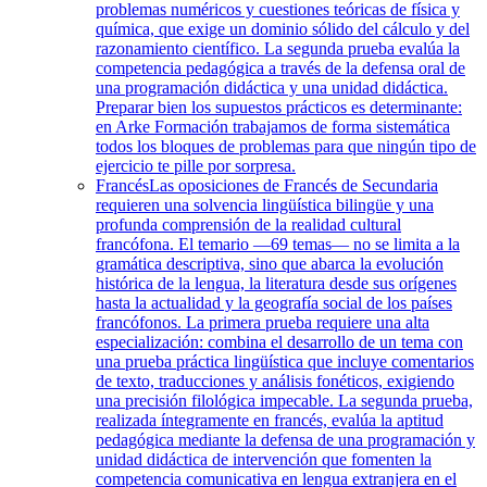
problemas numéricos y cuestiones teóricas de física y
química, que exige un dominio sólido del cálculo y del
razonamiento científico. La segunda prueba evalúa la
competencia pedagógica a través de la defensa oral de
una programación didáctica y una unidad didáctica.
Preparar bien los supuestos prácticos es determinante:
en Arke Formación trabajamos de forma sistemática
todos los bloques de problemas para que ningún tipo de
ejercicio te pille por sorpresa.
Francés
Las oposiciones de Francés de Secundaria
requieren una solvencia lingüística bilingüe y una
profunda comprensión de la realidad cultural
francófona. El temario —69 temas— no se limita a la
gramática descriptiva, sino que abarca la evolución
histórica de la lengua, la literatura desde sus orígenes
hasta la actualidad y la geografía social de los países
francófonos. La primera prueba requiere una alta
especialización: combina el desarrollo de un tema con
una prueba práctica lingüística que incluye comentarios
de texto, traducciones y análisis fonéticos, exigiendo
una precisión filológica impecable. La segunda prueba,
realizada íntegramente en francés, evalúa la aptitud
pedagógica mediante la defensa de una programación y
unidad didáctica de intervención que fomenten la
competencia comunicativa en lengua extranjera en el