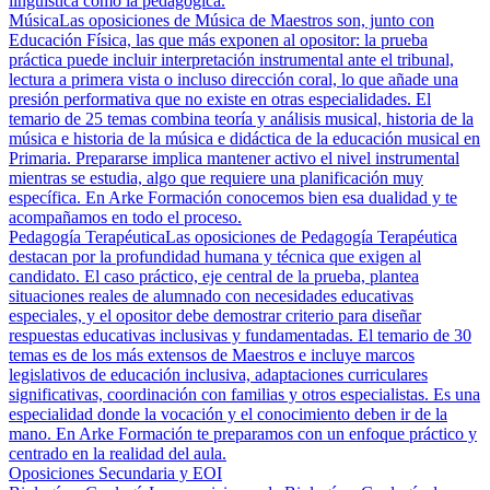
lingüística como la pedagógica.
Música
Las oposiciones de Música de Maestros son, junto con
Educación Física, las que más exponen al opositor: la prueba
práctica puede incluir interpretación instrumental ante el tribunal,
lectura a primera vista o incluso dirección coral, lo que añade una
presión performativa que no existe en otras especialidades. El
temario de 25 temas combina teoría y análisis musical, historia de la
música e historia de la música e didáctica de la educación musical en
Primaria. Prepararse implica mantener activo el nivel instrumental
mientras se estudia, algo que requiere una planificación muy
específica. En Arke Formación conocemos bien esa dualidad y te
acompañamos en todo el proceso.
Pedagogía Terapéutica
Las oposiciones de Pedagogía Terapéutica
destacan por la profundidad humana y técnica que exigen al
candidato. El caso práctico, eje central de la prueba, plantea
situaciones reales de alumnado con necesidades educativas
especiales, y el opositor debe demostrar criterio para diseñar
respuestas educativas inclusivas y fundamentadas. El temario de 30
temas es de los más extensos de Maestros e incluye marcos
legislativos de educación inclusiva, adaptaciones curriculares
significativas, coordinación con familias y otros especialistas. Es una
especialidad donde la vocación y el conocimiento deben ir de la
mano. En Arke Formación te preparamos con un enfoque práctico y
centrado en la realidad del aula.
Oposiciones Secundaria y EOI