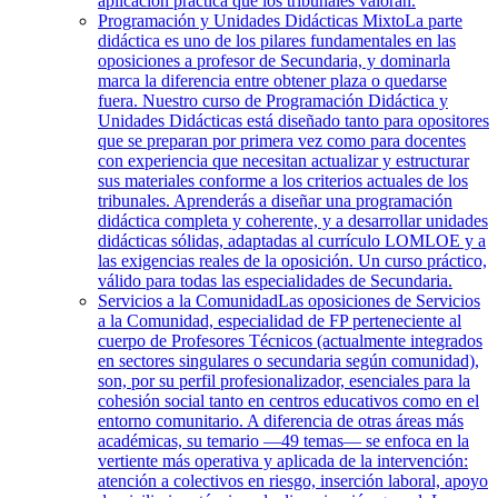
aplicación práctica que los tribunales valoran.
Programación y Unidades Didácticas Mixto
La parte
didáctica es uno de los pilares fundamentales en las
oposiciones a profesor de Secundaria, y dominarla
marca la diferencia entre obtener plaza o quedarse
fuera. Nuestro curso de Programación Didáctica y
Unidades Didácticas está diseñado tanto para opositores
que se preparan por primera vez como para docentes
con experiencia que necesitan actualizar y estructurar
sus materiales conforme a los criterios actuales de los
tribunales. Aprenderás a diseñar una programación
didáctica completa y coherente, y a desarrollar unidades
didácticas sólidas, adaptadas al currículo LOMLOE y a
las exigencias reales de la oposición. Un curso práctico,
válido para todas las especialidades de Secundaria.
Servicios a la Comunidad
Las oposiciones de Servicios
a la Comunidad, especialidad de FP perteneciente al
cuerpo de Profesores Técnicos (actualmente integrados
en sectores singulares o secundaria según comunidad),
son, por su perfil profesionalizador, esenciales para la
cohesión social tanto en centros educativos como en el
entorno comunitario. A diferencia de otras áreas más
académicas, su temario —49 temas— se enfoca en la
vertiente más operativa y aplicada de la intervención:
atención a colectivos en riesgo, inserción laboral, apoyo