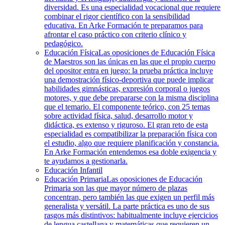
diversidad. Es una especialidad vocacional que requiere
combinar el rigor científico con la sensibilidad
educativa. En Arke Formación te preparamos para
afrontar el caso práctico con criterio clínico y
pedagógico.
Educación Física
Las oposiciones de Educación Física
de Maestros son las únicas en las que el propio cuerpo
del opositor entra en juego: la prueba práctica incluye
una demostración físico-deportiva que puede implicar
habilidades gimnásticas, expresión corporal o juegos
motores, y que debe prepararse con la misma disciplina
que el temario. El componente teórico, con 25 temas
sobre actividad física, salud, desarrollo motor y
didáctica, es extenso y riguroso. El gran reto de esta
especialidad es compatibilizar la preparación física con
el estudio, algo que requiere planificación y constancia.
En Arke Formación entendemos esa doble exigencia y
te ayudamos a gestionarla.
Educación Infantil
Educación Primaria
Las oposiciones de Educación
Primaria son las que mayor número de plazas
concentran, pero también las que exigen un perfil más
generalista y versátil. La parte práctica es uno de sus
rasgos más distintivos: habitualmente incluye ejercicios
de lengua castellana y matemáticas que requieren un