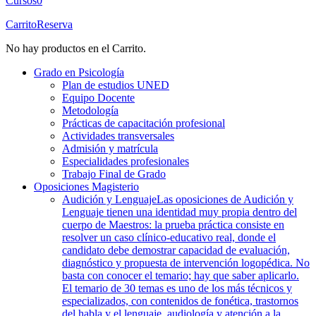
Cursos
0
Carrito
Reserva
No hay productos en el Carrito.
Grado en Psicología
Plan de estudios UNED
Equipo Docente
Metodología
Prácticas de capacitación profesional
Actividades transversales
Admisión y matrícula
Especialidades profesionales
Trabajo Final de Grado
Oposiciones Magisterio
Audición y Lenguaje
Las oposiciones de Audición y
Lenguaje tienen una identidad muy propia dentro del
cuerpo de Maestros: la prueba práctica consiste en
resolver un caso clínico-educativo real, donde el
candidato debe demostrar capacidad de evaluación,
diagnóstico y propuesta de intervención logopédica. No
basta con conocer el temario; hay que saber aplicarlo.
El temario de 30 temas es uno de los más técnicos y
especializados, con contenidos de fonética, trastornos
del habla y el lenguaje, audiología y atención a la