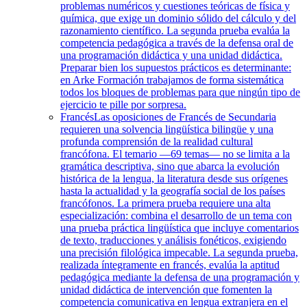
problemas numéricos y cuestiones teóricas de física y
química, que exige un dominio sólido del cálculo y del
razonamiento científico. La segunda prueba evalúa la
competencia pedagógica a través de la defensa oral de
una programación didáctica y una unidad didáctica.
Preparar bien los supuestos prácticos es determinante:
en Arke Formación trabajamos de forma sistemática
todos los bloques de problemas para que ningún tipo de
ejercicio te pille por sorpresa.
Francés
Las oposiciones de Francés de Secundaria
requieren una solvencia lingüística bilingüe y una
profunda comprensión de la realidad cultural
francófona. El temario —69 temas— no se limita a la
gramática descriptiva, sino que abarca la evolución
histórica de la lengua, la literatura desde sus orígenes
hasta la actualidad y la geografía social de los países
francófonos. La primera prueba requiere una alta
especialización: combina el desarrollo de un tema con
una prueba práctica lingüística que incluye comentarios
de texto, traducciones y análisis fonéticos, exigiendo
una precisión filológica impecable. La segunda prueba,
realizada íntegramente en francés, evalúa la aptitud
pedagógica mediante la defensa de una programación y
unidad didáctica de intervención que fomenten la
competencia comunicativa en lengua extranjera en el