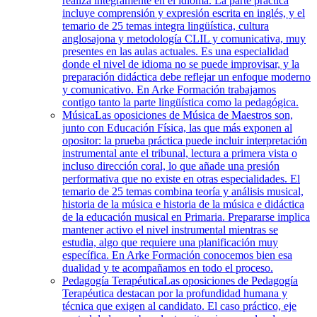
realiza íntegramente en el idioma. La parte práctica
incluye comprensión y expresión escrita en inglés, y el
temario de 25 temas integra lingüística, cultura
anglosajona y metodología CLIL y comunicativa, muy
presentes en las aulas actuales. Es una especialidad
donde el nivel de idioma no se puede improvisar, y la
preparación didáctica debe reflejar un enfoque moderno
y comunicativo. En Arke Formación trabajamos
contigo tanto la parte lingüística como la pedagógica.
Música
Las oposiciones de Música de Maestros son,
junto con Educación Física, las que más exponen al
opositor: la prueba práctica puede incluir interpretación
instrumental ante el tribunal, lectura a primera vista o
incluso dirección coral, lo que añade una presión
performativa que no existe en otras especialidades. El
temario de 25 temas combina teoría y análisis musical,
historia de la música e historia de la música e didáctica
de la educación musical en Primaria. Prepararse implica
mantener activo el nivel instrumental mientras se
estudia, algo que requiere una planificación muy
específica. En Arke Formación conocemos bien esa
dualidad y te acompañamos en todo el proceso.
Pedagogía Terapéutica
Las oposiciones de Pedagogía
Terapéutica destacan por la profundidad humana y
técnica que exigen al candidato. El caso práctico, eje