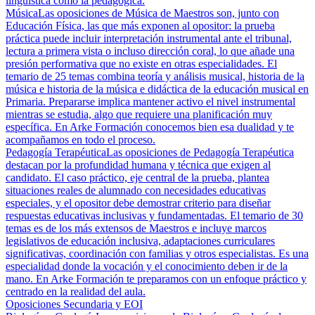
lingüística como la pedagógica.
Música
Las oposiciones de Música de Maestros son, junto con
Educación Física, las que más exponen al opositor: la prueba
práctica puede incluir interpretación instrumental ante el tribunal,
lectura a primera vista o incluso dirección coral, lo que añade una
presión performativa que no existe en otras especialidades. El
temario de 25 temas combina teoría y análisis musical, historia de la
música e historia de la música e didáctica de la educación musical en
Primaria. Prepararse implica mantener activo el nivel instrumental
mientras se estudia, algo que requiere una planificación muy
específica. En Arke Formación conocemos bien esa dualidad y te
acompañamos en todo el proceso.
Pedagogía Terapéutica
Las oposiciones de Pedagogía Terapéutica
destacan por la profundidad humana y técnica que exigen al
candidato. El caso práctico, eje central de la prueba, plantea
situaciones reales de alumnado con necesidades educativas
especiales, y el opositor debe demostrar criterio para diseñar
respuestas educativas inclusivas y fundamentadas. El temario de 30
temas es de los más extensos de Maestros e incluye marcos
legislativos de educación inclusiva, adaptaciones curriculares
significativas, coordinación con familias y otros especialistas. Es una
especialidad donde la vocación y el conocimiento deben ir de la
mano. En Arke Formación te preparamos con un enfoque práctico y
centrado en la realidad del aula.
Oposiciones Secundaria y EOI