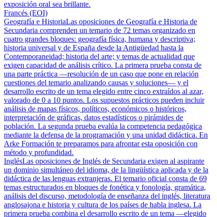
exposición oral sea brillante.
Francés (EOI)
Geografía e Historia
Las oposiciones de Geografía e Historia de
Secundaria comprenden un temario de 72 temas organizado en
cuatro grandes bloques: geografía física, humana y descriptiva;
historia universal y de España desde la Antigüedad hasta la
Contemporaneidad; historia del arte; y temas de actualidad que
exigen capacidad de análisis crítico. La primera prueba consta de
una parte práctica —resolución de un caso que pone en relación
cuestiones del temario analizando causas y soluciones— y el
desarrollo escrito de un tema elegido entre cinco extraídos al azar,
valorado de 0 a 10 puntos. Los supuestos prácticos pueden incluir
análisis de mapas físicos, políticos, económicos o históricos,
interpretación de gráficas, datos estadísticos o pirámides de
población. La segunda prueba evalúa la competencia pedagógica
mediante la defensa de la programación y una unidad didáctica. En
Arke Formación te preparamos para afrontar esta oposición con
método y profundidad.
Inglés
Las oposiciones de Inglés de Secundaria exigen al aspirante
un dominio simultáneo del idioma, de la lingüística aplicada y de la
didáctica de las lenguas extranjeras. El temario oficial consta de 69
temas estructurados en bloques de fonética y fonología, gramática,
análisis del discurso, metodología de enseñanza del inglés, literatura
anglosajona e historia y cultura de los países de habla inglesa. La
primera prueba combina el desarrollo escrito de un tema —elegido