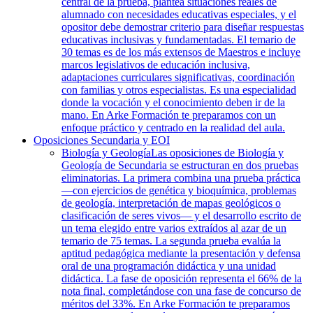
central de la prueba, plantea situaciones reales de
alumnado con necesidades educativas especiales, y el
opositor debe demostrar criterio para diseñar respuestas
educativas inclusivas y fundamentadas. El temario de
30 temas es de los más extensos de Maestros e incluye
marcos legislativos de educación inclusiva,
adaptaciones curriculares significativas, coordinación
con familias y otros especialistas. Es una especialidad
donde la vocación y el conocimiento deben ir de la
mano. En Arke Formación te preparamos con un
enfoque práctico y centrado en la realidad del aula.
Oposiciones Secundaria y EOI
Biología y Geología
Las oposiciones de Biología y
Geología de Secundaria se estructuran en dos pruebas
eliminatorias. La primera combina una prueba práctica
—con ejercicios de genética y bioquímica, problemas
de geología, interpretación de mapas geológicos o
clasificación de seres vivos— y el desarrollo escrito de
un tema elegido entre varios extraídos al azar de un
temario de 75 temas. La segunda prueba evalúa la
aptitud pedagógica mediante la presentación y defensa
oral de una programación didáctica y una unidad
didáctica. La fase de oposición representa el 66% de la
nota final, completándose con una fase de concurso de
méritos del 33%. En Arke Formación te preparamos