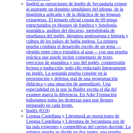
Inglés
Las oposiciones de Inglés de Secundaria exigen
al aspirante un dominio simultáneo del idioma, de la
lingüística aplicada y de la didáctica de las lenguas
extranjeras. El temario oficial consta de 69 temas
estructurados en bloques de fonética y fonología,
gramática, análisis del discurso, metodología de
enseñanza del inglés, literatura anglosajona e historia y
cultura de los países de habla inglesa. La primera
prueba combina el desarrollo escrito de un tema —
elegido entre cinco extraídos al azar— con una prueba
práctica que puede incluir comentario de texto,
ejercicios de gramática y uso del inglés, comprensión
lectora o traducción, todo ello redactado íntegramente
en inglés. La segunda prueba consiste en la
presentación y defensa oral de una programación
didáctica y una situación de aprendizaje. Una
especialidad en la que la fluidez escrita el día del
examen marca la diferencia. En Arke Formación
trabajamos todas las destrezas para que llegues
preparado en cada frente.
Inglés (EOI)
Lengua Castellana y Literatura
Las oposiciones de
Lengua Castellana y Literatura de Secundaria son de
las más exigentes y competitivas del cuerpo docente. La
primera prueba se divide en dos partes: una prueba