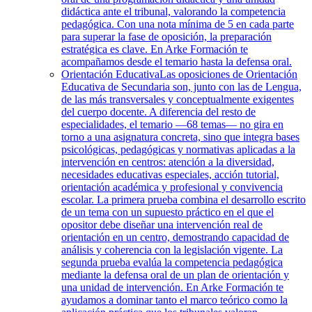
didáctica ante el tribunal, valorando la competencia
pedagógica. Con una nota mínima de 5 en cada parte
para superar la fase de oposición, la preparación
estratégica es clave. En Arke Formación te
acompañamos desde el temario hasta la defensa oral.
Orientación Educativa
Las oposiciones de Orientación
Educativa de Secundaria son, junto con las de Lengua,
de las más transversales y conceptualmente exigentes
del cuerpo docente. A diferencia del resto de
especialidades, el temario —68 temas— no gira en
torno a una asignatura concreta, sino que integra bases
psicológicas, pedagógicas y normativas aplicadas a la
intervención en centros: atención a la diversidad,
necesidades educativas especiales, acción tutorial,
orientación académica y profesional y convivencia
escolar. La primera prueba combina el desarrollo escrito
de un tema con un supuesto práctico en el que el
opositor debe diseñar una intervención real de
orientación en un centro, demostrando capacidad de
análisis y coherencia con la legislación vigente. La
segunda prueba evalúa la competencia pedagógica
mediante la defensa oral de un plan de orientación y
una unidad de intervención. En Arke Formación te
ayudamos a dominar tanto el marco teórico como la