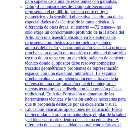
para superar cada una de estas partes con garantías.
Dibujo
Las oposiciones de Dibujo de Secundaria
representan el equilibrio perfecto entre el rigor
geométrico y la sensibilidad creativa, siendo una de las
especialidades más técnicas de la rama artística. A
diferencia de otras áreas, su temario —72 temas— no
solo exige un conocimiento profundo de la Historia del
Arte, sino una maestría absoluta en los sistemas de
representación: diédrico, axonométrico y cónico,
además del diseño y la comunicación visual. La primera
prueba es un desafío de precisión: combina el desarrollo
escrito de un tema con un ejercicio práctico de carácter
técnico donde el opositor debe resolver complejos
trazados geométricos y problemas de representación
espacial con una exactitud milimétrica. La segunda
prueba evalúa la competencia docente a través de la
defensa de una programación que debe integrar las
nuevas tecnologías de diseño con la expresión plástica
tradicional. En Arke Formación te dotamos de las
herramientas técnicas y la visión estética necesarias para
que tu propuesta destaque por su excelencia visual.
Educación Física
Las oposiciones de Educación Física
de Secundaria son, por su naturaleza, el pilar de la salud
y el bienestar motriz dentro del sistema educativo. A
diferencia de las especialidades puramente teóricas, el