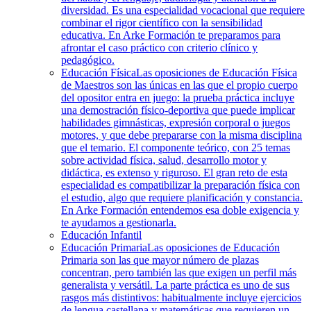
diversidad. Es una especialidad vocacional que requiere
combinar el rigor científico con la sensibilidad
educativa. En Arke Formación te preparamos para
afrontar el caso práctico con criterio clínico y
pedagógico.
Educación Física
Las oposiciones de Educación Física
de Maestros son las únicas en las que el propio cuerpo
del opositor entra en juego: la prueba práctica incluye
una demostración físico-deportiva que puede implicar
habilidades gimnásticas, expresión corporal o juegos
motores, y que debe prepararse con la misma disciplina
que el temario. El componente teórico, con 25 temas
sobre actividad física, salud, desarrollo motor y
didáctica, es extenso y riguroso. El gran reto de esta
especialidad es compatibilizar la preparación física con
el estudio, algo que requiere planificación y constancia.
En Arke Formación entendemos esa doble exigencia y
te ayudamos a gestionarla.
Educación Infantil
Educación Primaria
Las oposiciones de Educación
Primaria son las que mayor número de plazas
concentran, pero también las que exigen un perfil más
generalista y versátil. La parte práctica es uno de sus
rasgos más distintivos: habitualmente incluye ejercicios
de lengua castellana y matemáticas que requieren un