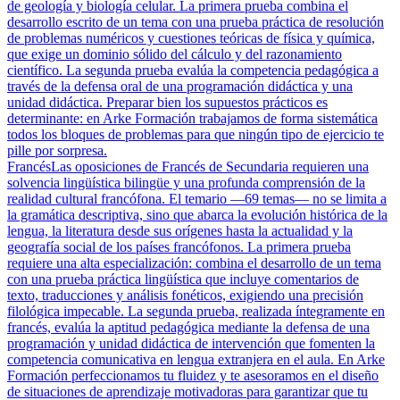
de geología y biología celular. La primera prueba combina el
desarrollo escrito de un tema con una prueba práctica de resolución
de problemas numéricos y cuestiones teóricas de física y química,
que exige un dominio sólido del cálculo y del razonamiento
científico. La segunda prueba evalúa la competencia pedagógica a
través de la defensa oral de una programación didáctica y una
unidad didáctica. Preparar bien los supuestos prácticos es
determinante: en Arke Formación trabajamos de forma sistemática
todos los bloques de problemas para que ningún tipo de ejercicio te
pille por sorpresa.
Francés
Las oposiciones de Francés de Secundaria requieren una
solvencia lingüística bilingüe y una profunda comprensión de la
realidad cultural francófona. El temario —69 temas— no se limita a
la gramática descriptiva, sino que abarca la evolución histórica de la
lengua, la literatura desde sus orígenes hasta la actualidad y la
geografía social de los países francófonos. La primera prueba
requiere una alta especialización: combina el desarrollo de un tema
con una prueba práctica lingüística que incluye comentarios de
texto, traducciones y análisis fonéticos, exigiendo una precisión
filológica impecable. La segunda prueba, realizada íntegramente en
francés, evalúa la aptitud pedagógica mediante la defensa de una
programación y unidad didáctica de intervención que fomenten la
competencia comunicativa en lengua extranjera en el aula. En Arke
Formación perfeccionamos tu fluidez y te asesoramos en el diseño
de situaciones de aprendizaje motivadoras para garantizar que tu