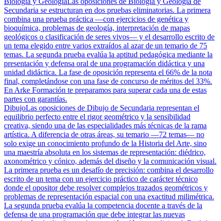
Biología y Geología
Las oposiciones de Biología y Geología de
Secundaria se estructuran en dos pruebas eliminatorias. La primera
combina una prueba práctica —con ejercicios de genética y
bioquímica, problemas de geología, interpretación de mapas
geológicos o clasificación de seres vivos— y el desarrollo escrito de
un tema elegido entre varios extraídos al azar de un temario de 75
temas. La segunda prueba evalúa la aptitud pedagógica mediante la
presentación y defensa oral de una programación didáctica y una
unidad didáctica. La fase de oposición representa el 66% de la nota
final, completándose con una fase de concurso de méritos del 33%.
En Arke Formación te preparamos para superar cada una de estas
partes con garantías.
Dibujo
Las oposiciones de Dibujo de Secundaria representan el
equilibrio perfecto entre el rigor geométrico y la sensibilidad
creativa, siendo una de las especialidades más técnicas de la rama
artística. A diferencia de otras áreas, su temario —72 temas— no
solo exige un conocimiento profundo de la Historia del Arte, sino
una maestría absoluta en los sistemas de representación: diédrico,
axonométrico y cónico, además del diseño y la comunicación visual.
La primera prueba es un desafío de precisión: combina el desarrollo
escrito de un tema con un ejercicio práctico de carácter técnico
donde el opositor debe resolver complejos trazados geométricos y
problemas de representación espacial con una exactitud milimétrica.
La segunda prueba evalúa la competencia docente a través de la
defensa de una programación que debe integrar las nuevas