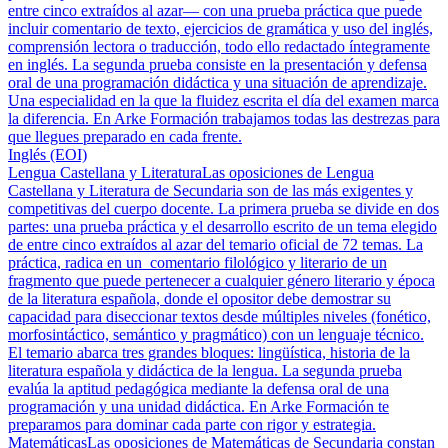
entre cinco extraídos al azar— con una prueba práctica que puede
incluir comentario de texto, ejercicios de gramática y uso del inglés,
comprensión lectora o traducción, todo ello redactado íntegramente
en inglés. La segunda prueba consiste en la presentación y defensa
oral de una programación didáctica y una situación de aprendizaje.
Una especialidad en la que la fluidez escrita el día del examen marca
la diferencia. En Arke Formación trabajamos todas las destrezas para
que llegues preparado en cada frente.
Inglés (EOI)
Lengua Castellana y Literatura
Las oposiciones de Lengua
Castellana y Literatura de Secundaria son de las más exigentes y
competitivas del cuerpo docente. La primera prueba se divide en dos
partes: una prueba práctica y el desarrollo escrito de un tema elegido
de entre cinco extraídos al azar del temario oficial de 72 temas. La
práctica, radica en un comentario filológico y literario de un
fragmento que puede pertenecer a cualquier género literario y época
de la literatura española, donde el opositor debe demostrar su
capacidad para diseccionar textos desde múltiples niveles (fonético,
morfosintáctico, semántico y pragmático) con un lenguaje técnico.
El temario abarca tres grandes bloques: lingüística, historia de la
literatura española y didáctica de la lengua. La segunda prueba
evalúa la aptitud pedagógica mediante la defensa oral de una
programación y una unidad didáctica. En Arke Formación te
preparamos para dominar cada parte con rigor y estrategia.
Matemáticas
Las oposiciones de Matemáticas de Secundaria constan