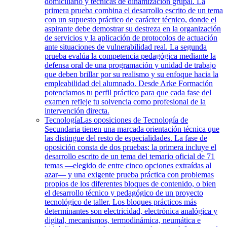
domiciliario y técnicas de dinamización grupal. La
primera prueba combina el desarrollo escrito de un tema
con un supuesto práctico de carácter técnico, donde el
aspirante debe demostrar su destreza en la organización
de servicios y la aplicación de protocolos de actuación
ante situaciones de vulnerabilidad real. La segunda
prueba evalúa la competencia pedagógica mediante la
defensa oral de una programación y unidad de trabajo
que deben brillar por su realismo y su enfoque hacia la
empleabilidad del alumnado. Desde Arke Formación
potenciamos tu perfil práctico para que cada fase del
examen refleje tu solvencia como profesional de la
intervención directa.
Tecnología
Las oposiciones de Tecnología de
Secundaria tienen una marcada orientación técnica que
las distingue del resto de especialidades. La fase de
oposición consta de dos pruebas: la primera incluye el
desarrollo escrito de un tema del temario oficial de 71
temas —elegido de entre cinco opciones extraídas al
azar— y una exigente prueba práctica con problemas
propios de los diferentes bloques de contenido, o bien
el desarrollo técnico y pedagógico de un proyecto
tecnológico de taller. Los bloques prácticos más
determinantes son electricidad, electrónica analógica y
digital, mecanismos, termodinámica, neumática e