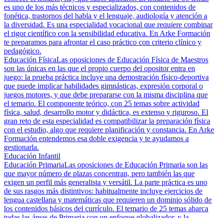
es uno de los más técnicos y especializados, con contenidos de
fonética, trastornos del habla y el lenguaje, audiología y atención a
la diversidad. Es una especialidad vocacional que requiere combinar
el rigor científico con la sensibilidad educativa. En Arke Formación
te preparamos para afrontar el caso práctico con criterio clínico y
pedagógico.
Educación Física
Las oposiciones de Educación Física de Maestros
son las únicas en las que el propio cuerpo del opositor entra en
juego: la prueba práctica incluye una demostración físico-deportiva
que puede implicar habilidades gimnásticas, expresión corporal o
juegos motores, y que debe prepararse con la misma disciplina que
el temario. El componente teórico, con 25 temas sobre actividad
física, salud, desarrollo motor y didáctica, es extenso y riguroso. El
gran reto de esta especialidad es compatibilizar la preparación física
con el estudio, algo que requiere planificación y constancia. En Arke
Formación entendemos esa doble exigencia y te ayudamos a
gestionarla.
Educación Infantil
Educación Primaria
Las oposiciones de Educación Primaria son las
que mayor número de plazas concentran, pero también las que
exigen un perfil más generalista y versátil. La parte práctica es uno
de sus rasgos más distintivos: habitualmente incluye ejercicios de
lengua castellana y matemáticas que requieren un dominio sólido de
los contenidos básicos del currículo. El temario de 25 temas abarca
todas las áreas de Primaria con un enfoque globalizador, y la