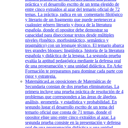
práctica y el desarrollo escrito de un tema elegido de
entre cinco extraídos al azar del temario oficial de 72
temas. La práctica, radica en un comentario filológico
y literario de un fragmento que puede pertenecer a
cualquier género literario y época de la literatura
española, donde el opositor debe demostrar su
capacidad para diseccionar textos desde múltiples
niveles (fonético, morfosintáctico, semántico y
pragmático) con un lenguaje técnico. El temario abarca
tres grandes bloques: lingüística, historia de la literatura
española y didáctica de la lengua. La segunda prueba
evalúa la aptitud pedagógica mediante la defensa oral
de una programación y una unidad didáctica. En Arke
Formación te preparamos para dominar cada parte con
rigor y estrategia.
Matemáticas
Las oposiciones de Matemáticas de
Secundaria constan de dos pruebas eliminatorias. La
primera incluye una prueba práctica de resolución de 4
problemas que corresponden a las áreas de álgebra,
análisis, geometría, y estadística y probabilidad. En
segundo lugar el desarrollo escrito de un tema del
temario oficial que consta de 71 temas, donde el
opositor elige uno entre cinco extraídos al azar. La
segunda prueba consiste en la presentación y defensa
oral de una programación didáctica y una unidad