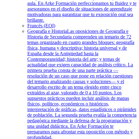
aula. En Arke Formación perfeccionamos tu fluidez y te
asesoramos en el diseño de situaciones de aprendizaje
motivadoras para garantizar que tu exposición oral sea
brillante.
Francés (EOI)
Geografía e Historia
Las oposiciones de Geografía e
Historia de Secundaria comprenden un temario de 72
temas organizado en cuatro grandes bloques: geografía
física, humana y descriptiva; historia universal y de
España desde la Antigüedad hasta la
Contemporaneidad; historia del arte; y temas de
actualidad que exigen capacidad de análisis crítico. La
primera prueba consta de una parte práctica —
resolución de un caso que pone en relación cuestiones
del temario analizando causas y soluciones— y el
desarrollo escrito de un tema elegido entre cinco
extraídos al azar, valorado de 0 a 10 puntos. Los
supuestos prácticos pueden incluir análisis de mapas
físicos, políticos, económicos o históricos,
interpretación de gráficas, datos estadísticos o pirámides
de población. La segunda prueba evalúa la competencia
pedagógica mediante la defensa de la programación y
una unidad didáctica. En Arke Formación te
preparamos para afrontar esta oposición con método y
profundidad.