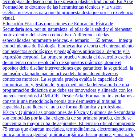
tecnologías de diseño con la expresión plástica tradicional. En Arke
Formación te dotamos de las herramientas técnicas y la visión
estética necesarias para que tu propuesta destaque por su excelencia
visual.
Educación Física
Las oposiciones de Educación Física de
Secundaria son, por su naturaleza, el pilar de la salud y el bienestar
motriz dentro del sistema educativo. A diferencia de las
especialidades puramente teóricas, el temario —65 temas— integra
conocimientos de fisiología, biomecánica y teoría del entrenamiento
con aspectos sociológicos y pedagógicos aplicados al deporte y la
expresión corporal. La primera prueba vincula el desarrollo escrito
de un tema con la resolución de supuestos prácticos, donde el
opositor debe diseñar intervenciones que garanticen la seguridad, la
inclusión y la participación activa del alumnado en diversos
contextos motrices. La segunda prueba evalúa la capacidad de
comunicación y gestión de grupo mediante la defensa oral de una
programación didáctica que debe ser innovadora y alineada con los
nuevos currículos LOMLOE. Desde Arke Formación te ayudamos a
construir una metodología propia que demuestre al tribunal tu
capacidad para liderar el aula de forma dinámica y profesional.
Física y Química
Las oposiciones de Física y Química de Secundaria
son conocidas por la alta exigencia de su primera prueba, donde se
concentra la mayor criba de aspirantes. El temario oficial comprende
75 temas que abarcan mecánica, termodinámica, electromagnetismo,
óptica, química general, química orgánica, fisicoquímica y una parte