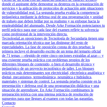
donde el aspirante debe demostrar su destreza en la organización de
servicios y la aplicación de protocolos de actuación ante situaciones
de vulnerabilidad real. La segunda prueba evalúa la competencia
pedagógica mediante la defensa oral de una programación y unidad
de trabajo que deben brillar por su realismo y su enfoque hacia la
empleabilidad del alumnado. Desde Arke Formación potenciamos tu
perfil práctico para que cada fase del examen refleje tu solvencia
como profesional de la intervención directa.
Tecnología
Las oposiciones de Tecnología de Secundaria tienen una
marcada orientación técnica que las distingue del resto de
especialidades. La fase de oposición consta de dos pruebas: la
primera incluye el desarrollo escrito de un tema del temario oficial
de 71 temas —elegido de entre cinco opciones extraídas al azar— y
una exigente prueba práctica con problemas propios de los
diferentes bloques de contenido, o bien el desarrollo técnico y
pedagógico de un proyecto tecnológico de taller. Los bloques
prácticos más determinantes son electricidad, electrónica analógica y
digital, mecanismos, termodinámica, neumática e hidráulica,
materiales y sistemas de control. La segunda prueba consiste en la
presentación y defensa oral de una programación didáctica y una
situación de aprendizaje. En Arke Formación combinamos la
preparación teórica con una intensa práctica de resolución de
supuestos para que llegues al examen con todas las garantías.
Contacto