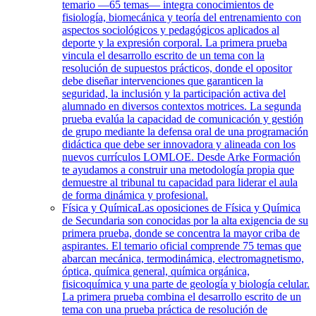
temario —65 temas— integra conocimientos de
fisiología, biomecánica y teoría del entrenamiento con
aspectos sociológicos y pedagógicos aplicados al
deporte y la expresión corporal. La primera prueba
vincula el desarrollo escrito de un tema con la
resolución de supuestos prácticos, donde el opositor
debe diseñar intervenciones que garanticen la
seguridad, la inclusión y la participación activa del
alumnado en diversos contextos motrices. La segunda
prueba evalúa la capacidad de comunicación y gestión
de grupo mediante la defensa oral de una programación
didáctica que debe ser innovadora y alineada con los
nuevos currículos LOMLOE. Desde Arke Formación
te ayudamos a construir una metodología propia que
demuestre al tribunal tu capacidad para liderar el aula
de forma dinámica y profesional.
Física y Química
Las oposiciones de Física y Química
de Secundaria son conocidas por la alta exigencia de su
primera prueba, donde se concentra la mayor criba de
aspirantes. El temario oficial comprende 75 temas que
abarcan mecánica, termodinámica, electromagnetismo,
óptica, química general, química orgánica,
fisicoquímica y una parte de geología y biología celular.
La primera prueba combina el desarrollo escrito de un
tema con una prueba práctica de resolución de