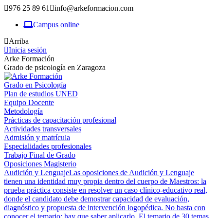
976 25 89 61
info@arkeformacion.com
Campus online
Arriba
Inicia sesión
Arke Formación
Grado de psicología en Zaragoza
Grado en Psicología
Plan de estudios UNED
Equipo Docente
Metodología
Prácticas de capacitación profesional
Actividades transversales
Admisión y matrícula
Especialidades profesionales
Trabajo Final de Grado
Oposiciones Magisterio
Audición y Lenguaje
Las oposiciones de Audición y Lenguaje
tienen una identidad muy propia dentro del cuerpo de Maestros: la
prueba práctica consiste en resolver un caso clínico-educativo real,
donde el candidato debe demostrar capacidad de evaluación,
diagnóstico y propuesta de intervención logopédica. No basta con
conocer el temario; hay que saber aplicarlo. El temario de 30 temas