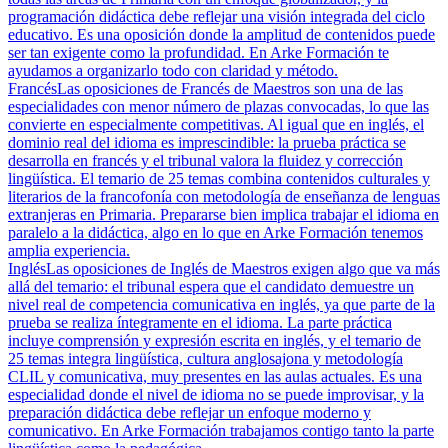
programación didáctica debe reflejar una visión integrada del ciclo
educativo. Es una oposición donde la amplitud de contenidos puede
ser tan exigente como la profundidad. En Arke Formación te
ayudamos a organizarlo todo con claridad y método.
Francés
Las oposiciones de Francés de Maestros son una de las
especialidades con menor número de plazas convocadas, lo que las
convierte en especialmente competitivas. Al igual que en inglés, el
dominio real del idioma es imprescindible: la prueba práctica se
desarrolla en francés y el tribunal valora la fluidez y corrección
lingüística. El temario de 25 temas combina contenidos culturales y
literarios de la francofonía con metodología de enseñanza de lenguas
extranjeras en Primaria. Prepararse bien implica trabajar el idioma en
paralelo a la didáctica, algo en lo que en Arke Formación tenemos
amplia experiencia.
Inglés
Las oposiciones de Inglés de Maestros exigen algo que va más
allá del temario: el tribunal espera que el candidato demuestre un
nivel real de competencia comunicativa en inglés, ya que parte de la
prueba se realiza íntegramente en el idioma. La parte práctica
incluye comprensión y expresión escrita en inglés, y el temario de
25 temas integra lingüística, cultura anglosajona y metodología
CLIL y comunicativa, muy presentes en las aulas actuales. Es una
especialidad donde el nivel de idioma no se puede improvisar, y la
preparación didáctica debe reflejar un enfoque moderno y
comunicativo. En Arke Formación trabajamos contigo tanto la parte