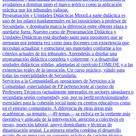
ayudamos a dominar tanto el marco teórico como la aplicación
práctica que los tribunales valoran.
Programación y Unidades Didácticas Mixto
La parte didáctica es
uno de los pilares fundamentales en las oposiciones a profesor de
Secundaria, y dominarla marca la diferencia entre obtener plaza o
quedarse fuera. Nuestro curso de Programación Didáctica y
Unidades Didácticas está diseñado tanto para opositores que se
preparan por primera vez como para docentes con experiencia que
necesitan actualizar y estructurar sus materiales conforme a los
criterios actuales de los tribunales. Aprenderás a diseñar una
programación didáctica completa y coherente, y a desarrollar
unidades didácticas sólidas, adaptadas al currículo LOMLOE y a las
exigencias reales de la oposición. Un curso práctico, válido para
todas las especialidades de Secundaria.
Servicios a la Comunidad
Las oposiciones de Servicios a la
Comunidad, especialidad de FP perteneciente al cuerpo de
Profesores Técnicos (actualmente integrados en sectores singulares o
secundaria según comunidad), son, por su perfil profesionalizador,
esenciales para la cohesión social tanto en centros educativos como
en el entorno comunitario. A diferencia de otras áreas más
académicas, su temario —49 temas— se enfoca en la vertiente más
operativa y aplicada de la intervención: atención a colectivos en
riesgo, inserción laboral, apoyo domiciliario y técnicas de
dinamización grupal. La primera prueba combina el desarrollo
escrito de un tema con un supuesto práctico de carácter técnico,