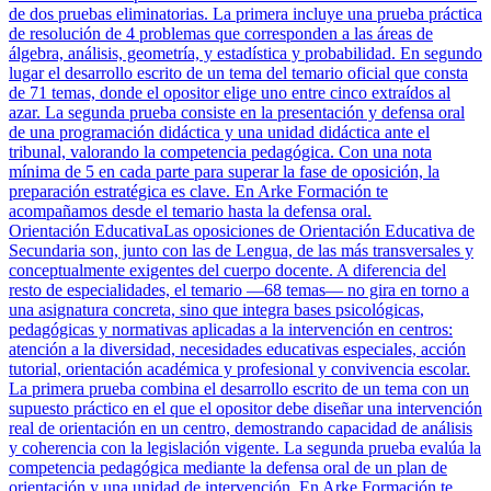
de dos pruebas eliminatorias. La primera incluye una prueba práctica
de resolución de 4 problemas que corresponden a las áreas de
álgebra, análisis, geometría, y estadística y probabilidad. En segundo
lugar el desarrollo escrito de un tema del temario oficial que consta
de 71 temas, donde el opositor elige uno entre cinco extraídos al
azar. La segunda prueba consiste en la presentación y defensa oral
de una programación didáctica y una unidad didáctica ante el
tribunal, valorando la competencia pedagógica. Con una nota
mínima de 5 en cada parte para superar la fase de oposición, la
preparación estratégica es clave. En Arke Formación te
acompañamos desde el temario hasta la defensa oral.
Orientación Educativa
Las oposiciones de Orientación Educativa de
Secundaria son, junto con las de Lengua, de las más transversales y
conceptualmente exigentes del cuerpo docente. A diferencia del
resto de especialidades, el temario —68 temas— no gira en torno a
una asignatura concreta, sino que integra bases psicológicas,
pedagógicas y normativas aplicadas a la intervención en centros:
atención a la diversidad, necesidades educativas especiales, acción
tutorial, orientación académica y profesional y convivencia escolar.
La primera prueba combina el desarrollo escrito de un tema con un
supuesto práctico en el que el opositor debe diseñar una intervención
real de orientación en un centro, demostrando capacidad de análisis
y coherencia con la legislación vigente. La segunda prueba evalúa la
competencia pedagógica mediante la defensa oral de un plan de
orientación y una unidad de intervención. En Arke Formación te