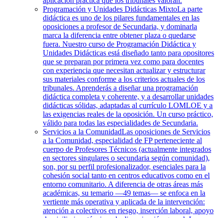
aplicación práctica que los tribunales valoran.
Programación y Unidades Didácticas Mixto
La parte
didáctica es uno de los pilares fundamentales en las
oposiciones a profesor de Secundaria, y dominarla
marca la diferencia entre obtener plaza o quedarse
fuera. Nuestro curso de Programación Didáctica y
Unidades Didácticas está diseñado tanto para opositores
que se preparan por primera vez como para docentes
con experiencia que necesitan actualizar y estructurar
sus materiales conforme a los criterios actuales de los
tribunales. Aprenderás a diseñar una programación
didáctica completa y coherente, y a desarrollar unidades
didácticas sólidas, adaptadas al currículo LOMLOE y a
las exigencias reales de la oposición. Un curso práctico,
válido para todas las especialidades de Secundaria.
Servicios a la Comunidad
Las oposiciones de Servicios
a la Comunidad, especialidad de FP perteneciente al
cuerpo de Profesores Técnicos (actualmente integrados
en sectores singulares o secundaria según comunidad),
son, por su perfil profesionalizador, esenciales para la
cohesión social tanto en centros educativos como en el
entorno comunitario. A diferencia de otras áreas más
académicas, su temario —49 temas— se enfoca en la
vertiente más operativa y aplicada de la intervención:
atención a colectivos en riesgo, inserción laboral, apoyo