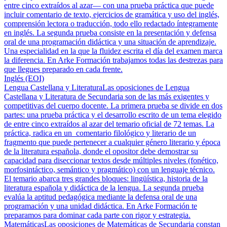
entre cinco extraídos al azar— con una prueba práctica que puede
incluir comentario de texto, ejercicios de gramática y uso del inglés,
comprensión lectora o traducción, todo ello redactado íntegramente
en inglés. La segunda prueba consiste en la presentación y defensa
oral de una programación didáctica y una situación de aprendizaje.
Una especialidad en la que la fluidez escrita el día del examen marca
la diferencia. En Arke Formación trabajamos todas las destrezas para
que llegues preparado en cada frente.
Inglés (EOI)
Lengua Castellana y Literatura
Las oposiciones de Lengua
Castellana y Literatura de Secundaria son de las más exigentes y
competitivas del cuerpo docente. La primera prueba se divide en dos
partes: una prueba práctica y el desarrollo escrito de un tema elegido
de entre cinco extraídos al azar del temario oficial de 72 temas. La
práctica, radica en un comentario filológico y literario de un
fragmento que puede pertenecer a cualquier género literario y época
de la literatura española, donde el opositor debe demostrar su
capacidad para diseccionar textos desde múltiples niveles (fonético,
morfosintáctico, semántico y pragmático) con un lenguaje técnico.
El temario abarca tres grandes bloques: lingüística, historia de la
literatura española y didáctica de la lengua. La segunda prueba
evalúa la aptitud pedagógica mediante la defensa oral de una
programación y una unidad didáctica. En Arke Formación te
preparamos para dominar cada parte con rigor y estrategia.
Matemáticas
Las oposiciones de Matemáticas de Secundaria constan