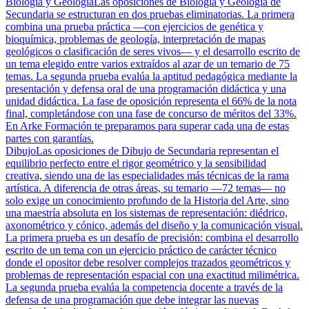
Biología y Geología
Las oposiciones de Biología y Geología de
Secundaria se estructuran en dos pruebas eliminatorias. La primera
combina una prueba práctica —con ejercicios de genética y
bioquímica, problemas de geología, interpretación de mapas
geológicos o clasificación de seres vivos— y el desarrollo escrito de
un tema elegido entre varios extraídos al azar de un temario de 75
temas. La segunda prueba evalúa la aptitud pedagógica mediante la
presentación y defensa oral de una programación didáctica y una
unidad didáctica. La fase de oposición representa el 66% de la nota
final, completándose con una fase de concurso de méritos del 33%.
En Arke Formación te preparamos para superar cada una de estas
partes con garantías.
Dibujo
Las oposiciones de Dibujo de Secundaria representan el
equilibrio perfecto entre el rigor geométrico y la sensibilidad
creativa, siendo una de las especialidades más técnicas de la rama
artística. A diferencia de otras áreas, su temario —72 temas— no
solo exige un conocimiento profundo de la Historia del Arte, sino
una maestría absoluta en los sistemas de representación: diédrico,
axonométrico y cónico, además del diseño y la comunicación visual.
La primera prueba es un desafío de precisión: combina el desarrollo
escrito de un tema con un ejercicio práctico de carácter técnico
donde el opositor debe resolver complejos trazados geométricos y
problemas de representación espacial con una exactitud milimétrica.
La segunda prueba evalúa la competencia docente a través de la
defensa de una programación que debe integrar las nuevas