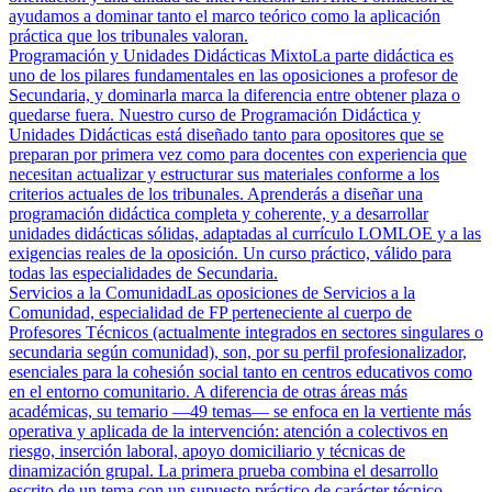
ayudamos a dominar tanto el marco teórico como la aplicación
práctica que los tribunales valoran.
Programación y Unidades Didácticas Mixto
La parte didáctica es
uno de los pilares fundamentales en las oposiciones a profesor de
Secundaria, y dominarla marca la diferencia entre obtener plaza o
quedarse fuera. Nuestro curso de Programación Didáctica y
Unidades Didácticas está diseñado tanto para opositores que se
preparan por primera vez como para docentes con experiencia que
necesitan actualizar y estructurar sus materiales conforme a los
criterios actuales de los tribunales. Aprenderás a diseñar una
programación didáctica completa y coherente, y a desarrollar
unidades didácticas sólidas, adaptadas al currículo LOMLOE y a las
exigencias reales de la oposición. Un curso práctico, válido para
todas las especialidades de Secundaria.
Servicios a la Comunidad
Las oposiciones de Servicios a la
Comunidad, especialidad de FP perteneciente al cuerpo de
Profesores Técnicos (actualmente integrados en sectores singulares o
secundaria según comunidad), son, por su perfil profesionalizador,
esenciales para la cohesión social tanto en centros educativos como
en el entorno comunitario. A diferencia de otras áreas más
académicas, su temario —49 temas— se enfoca en la vertiente más
operativa y aplicada de la intervención: atención a colectivos en
riesgo, inserción laboral, apoyo domiciliario y técnicas de
dinamización grupal. La primera prueba combina el desarrollo
escrito de un tema con un supuesto práctico de carácter técnico,