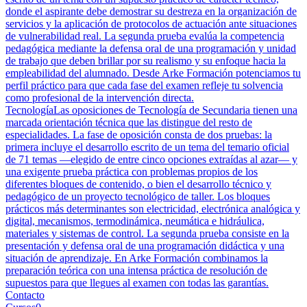
donde el aspirante debe demostrar su destreza en la organización de
servicios y la aplicación de protocolos de actuación ante situaciones
de vulnerabilidad real. La segunda prueba evalúa la competencia
pedagógica mediante la defensa oral de una programación y unidad
de trabajo que deben brillar por su realismo y su enfoque hacia la
empleabilidad del alumnado. Desde Arke Formación potenciamos tu
perfil práctico para que cada fase del examen refleje tu solvencia
como profesional de la intervención directa.
Tecnología
Las oposiciones de Tecnología de Secundaria tienen una
marcada orientación técnica que las distingue del resto de
especialidades. La fase de oposición consta de dos pruebas: la
primera incluye el desarrollo escrito de un tema del temario oficial
de 71 temas —elegido de entre cinco opciones extraídas al azar— y
una exigente prueba práctica con problemas propios de los
diferentes bloques de contenido, o bien el desarrollo técnico y
pedagógico de un proyecto tecnológico de taller. Los bloques
prácticos más determinantes son electricidad, electrónica analógica y
digital, mecanismos, termodinámica, neumática e hidráulica,
materiales y sistemas de control. La segunda prueba consiste en la
presentación y defensa oral de una programación didáctica y una
situación de aprendizaje. En Arke Formación combinamos la
preparación teórica con una intensa práctica de resolución de
supuestos para que llegues al examen con todas las garantías.
Contacto