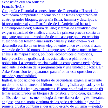
exposición oral sea brillante.
Francés (EOI)
Geografía e Historia
Las oposiciones de Geografía e Historia de
Secundaria comprenden un temario de 72 temas organizado en
cuatro grandes bloques: geografía física, humana y descriptiva;
historia universal y de España desde la Antigüedad hasta la
Contemporaneidad; historia del arte; y temas de actualidad que
exigen capacidad de análisis crítico. La primera prueba consta de
una parte práctica —resolución de un caso que pone en relación
cuestiones del temario analizando causas y soluciones— y el
desarrollo escrito de un tema elegido entre cinco extraídos al azar,
valorado de 0 a 10 puntos. Los supuestos prácticos pueden incluir
análisis de mapas físicos, políticos, económicos o históricos,
interpretación de gráficas, datos estadísticos o pirámides de
población. La segunda prueba evalúa la competencia pedagógica
mediante la defensa de la programación y una unidad didáctica. En
Arke Formación te preparamos para afrontar esta oposición con
método y profundidad.
Inglés
Las oposiciones de Inglés de Secundaria exigen al aspirante
un dominio simultáneo del idioma, de la lingüística aplicada y de la
didáctica de las lenguas extranjeras. El temario oficial consta de 69
temas estructurados en bloques de fonética y fonología, gramática,
análisis del discurso, metodología de enseñanza del inglés, literatura
anglosajona e historia y cultura de los países de habla inglesa. La
primera prueba combina el desarrollo escrito de un tema —elegido