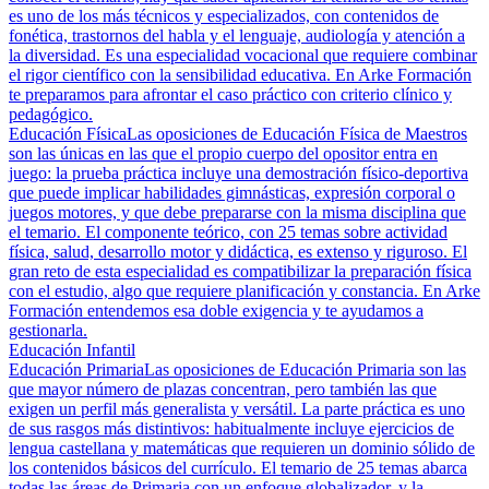
es uno de los más técnicos y especializados, con contenidos de
fonética, trastornos del habla y el lenguaje, audiología y atención a
la diversidad. Es una especialidad vocacional que requiere combinar
el rigor científico con la sensibilidad educativa. En Arke Formación
te preparamos para afrontar el caso práctico con criterio clínico y
pedagógico.
Educación Física
Las oposiciones de Educación Física de Maestros
son las únicas en las que el propio cuerpo del opositor entra en
juego: la prueba práctica incluye una demostración físico-deportiva
que puede implicar habilidades gimnásticas, expresión corporal o
juegos motores, y que debe prepararse con la misma disciplina que
el temario. El componente teórico, con 25 temas sobre actividad
física, salud, desarrollo motor y didáctica, es extenso y riguroso. El
gran reto de esta especialidad es compatibilizar la preparación física
con el estudio, algo que requiere planificación y constancia. En Arke
Formación entendemos esa doble exigencia y te ayudamos a
gestionarla.
Educación Infantil
Educación Primaria
Las oposiciones de Educación Primaria son las
que mayor número de plazas concentran, pero también las que
exigen un perfil más generalista y versátil. La parte práctica es uno
de sus rasgos más distintivos: habitualmente incluye ejercicios de
lengua castellana y matemáticas que requieren un dominio sólido de
los contenidos básicos del currículo. El temario de 25 temas abarca
todas las áreas de Primaria con un enfoque globalizador, y la