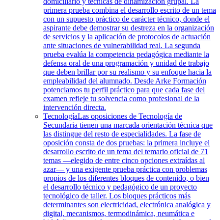
domiciliario y técnicas de dinamización grupal. La
primera prueba combina el desarrollo escrito de un tema
con un supuesto práctico de carácter técnico, donde el
aspirante debe demostrar su destreza en la organización
de servicios y la aplicación de protocolos de actuación
ante situaciones de vulnerabilidad real. La segunda
prueba evalúa la competencia pedagógica mediante la
defensa oral de una programación y unidad de trabajo
que deben brillar por su realismo y su enfoque hacia la
empleabilidad del alumnado. Desde Arke Formación
potenciamos tu perfil práctico para que cada fase del
examen refleje tu solvencia como profesional de la
intervención directa.
Tecnología
Las oposiciones de Tecnología de
Secundaria tienen una marcada orientación técnica que
las distingue del resto de especialidades. La fase de
oposición consta de dos pruebas: la primera incluye el
desarrollo escrito de un tema del temario oficial de 71
temas —elegido de entre cinco opciones extraídas al
azar— y una exigente prueba práctica con problemas
propios de los diferentes bloques de contenido, o bien
el desarrollo técnico y pedagógico de un proyecto
tecnológico de taller. Los bloques prácticos más
determinantes son electricidad, electrónica analógica y
digital, mecanismos, termodinámica, neumática e