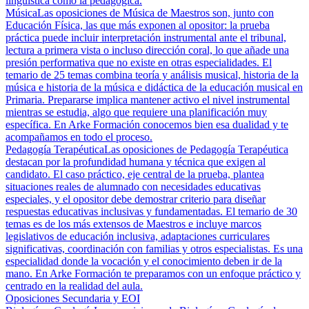
lingüística como la pedagógica.
Música
Las oposiciones de Música de Maestros son, junto con
Educación Física, las que más exponen al opositor: la prueba
práctica puede incluir interpretación instrumental ante el tribunal,
lectura a primera vista o incluso dirección coral, lo que añade una
presión performativa que no existe en otras especialidades. El
temario de 25 temas combina teoría y análisis musical, historia de la
música e historia de la música e didáctica de la educación musical en
Primaria. Prepararse implica mantener activo el nivel instrumental
mientras se estudia, algo que requiere una planificación muy
específica. En Arke Formación conocemos bien esa dualidad y te
acompañamos en todo el proceso.
Pedagogía Terapéutica
Las oposiciones de Pedagogía Terapéutica
destacan por la profundidad humana y técnica que exigen al
candidato. El caso práctico, eje central de la prueba, plantea
situaciones reales de alumnado con necesidades educativas
especiales, y el opositor debe demostrar criterio para diseñar
respuestas educativas inclusivas y fundamentadas. El temario de 30
temas es de los más extensos de Maestros e incluye marcos
legislativos de educación inclusiva, adaptaciones curriculares
significativas, coordinación con familias y otros especialistas. Es una
especialidad donde la vocación y el conocimiento deben ir de la
mano. En Arke Formación te preparamos con un enfoque práctico y
centrado en la realidad del aula.
Oposiciones Secundaria y EOI