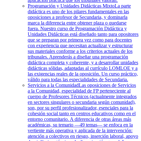
aplicación práctica que los tribunales valoran.
Programación y Unidades Didácticas Mixto
La parte
didáctica es uno de los pilares fundamentales en las
oposiciones a profesor de Secundaria, y dominarla
marca la diferencia entre obtener plaza o quedarse
fuera. Nuestro curso de Programación Didáctica y
Unidades Didácticas está diseñado tanto para opositores
que se preparan por primera vez como para docentes
con experiencia que necesitan actualizar y estructurar
sus materiales conforme a los criterios actuales de los
tribunales. Aprenderás a diseñar una programación
didáctica completa y coherente, y a desarrollar unidades
didácticas sólidas, adaptadas al currículo LOMLOE y a
las exigencias reales de la oposición. Un curso práctico,
válido para todas las especialidades de Secundaria.
Servicios a la Comunidad
Las oposiciones de Servicios
a la Comunidad, especialidad de FP perteneciente al
cuerpo de Profesores Técnicos (actualmente integrados
en sectores singulares o secundaria según comunidad),
son, por su perfil profesionalizador, esenciales para la
cohesión social tanto en centros educativos como en el
entorno comunitario. A diferencia de otras áreas más
académicas, su temario —49 temas— se enfoca en la
vertiente más operativa y aplicada de la intervención:
atención a colectivos en riesgo, inserción laboral, apoyo