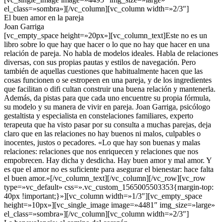
el_class=»sombra»][/vc_column][vc_column width=»2/3″]
El buen amor en la pareja
Joan Garriga
[vc_empty_space height=»20px»][vc_column_text]Este no es un
libro sobre lo que hay que hacer o lo que no hay que hacer en una
relación de pareja. No habla de modelos ideales. Habla de relaciones
diversas, con sus propias pautas y estilos de navegación. Pero
también de aquellas cuestiones que habitualmente hacen que las
cosas funcionen o se estropeen en una pareja, y de los ingredientes
que facilitan o difi cultan construir una buena relación y mantenerla.
Además, da pistas para que cada uno encuentre su propia fórmula,
su modelo y su manera de vivir en pareja. Joan Garriga, psicólogo
gestaltista y especialista en constelaciones familiares, experto
terapeuta que ha visto pasar por su consulta a muchas parejas, deja
claro que en las relaciones no hay buenos ni malos, culpables o
inocentes, justos o pecadores. «Lo que hay son buenas y malas
relaciones: relaciones que nos enriquecen y relaciones que nos
empobrecen. Hay dicha y desdicha. Hay buen amor y mal amor. Y
es que el amor no es suficiente para asegurar el bienestar: hace falta
el buen amor.»[/vc_column_text][/vc_column][/vc_row][vc_row
type=»vc_default» css=».vc_custom_1565005503353{margin-top:
40px !important;}»][vc_column width=»1/3″][vc_empty_space
height=»10px»][vc_single_image image=»4481″ img_size=»large»
el_class=»sombra»][/vc_column][vc_column width=»2/3″]