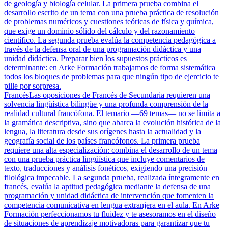
de geología y biología celular. La primera prueba combina el
desarrollo escrito de un tema con una prueba práctica de resolución
de problemas numéricos y cuestiones teóricas de física y química,
que exige un dominio sólido del cálculo y del razonamiento
científico. La segunda prueba evalúa la competencia pedagógica a
través de la defensa oral de una programación didáctica y una
unidad didáctica. Preparar bien los supuestos prácticos es
determinante: en Arke Formación trabajamos de forma sistemática
todos los bloques de problemas para que ningún tipo de ejercicio te
pille por sorpresa.
Francés
Las oposiciones de Francés de Secundaria requieren una
solvencia lingüística bilingüe y una profunda comprensión de la
realidad cultural francófona. El temario —69 temas— no se limita a
la gramática descriptiva, sino que abarca la evolución histórica de la
lengua, la literatura desde sus orígenes hasta la actualidad y la
geografía social de los países francófonos. La primera prueba
requiere una alta especialización: combina el desarrollo de un tema
con una prueba práctica lingüística que incluye comentarios de
texto, traducciones y análisis fonéticos, exigiendo una precisión
filológica impecable. La segunda prueba, realizada íntegramente en
francés, evalúa la aptitud pedagógica mediante la defensa de una
programación y unidad didáctica de intervención que fomenten la
competencia comunicativa en lengua extranjera en el aula. En Arke
Formación perfeccionamos tu fluidez y te asesoramos en el diseño
de situaciones de aprendizaje motivadoras para garantizar que tu