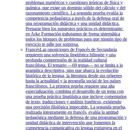
problemas numéricos y cuestiones teóricas de física y
química, que exige un dominio sólido del cálculo y del
razonamiento científico. La segunda prueba evalúa la
competencia pedagógica a través de la defensa oral de
una programación didáctica y una unidad didáctica.
Preparar bien los supuestos prácticos es determinante:
en Arke Formación trabajamos de forma sistemática
todos los bloques de problemas para que ningún tipo de
ejercicio te pille por sorpresa.
Francés
Las oposiciones de Francés de Secundaria
requieren una solvencia lingüística bilingüe y una
profunda comprensión de la realidad cultural
francófona. El temario —69 temas— no se limita a la
gramática descriptiva, sino que abarca la evolución
histórica de la lengua, la literatura desde sus orígenes
hasta la actualidad y la geografía social de los países
francófonos. La primera prueba requiere una alta
especialización: combina el desarrollo de un tema con
una prueba práctica lingüística que incluye comentarios
de texto, traducciones y análisis fonéticos, exigiendo
una precisión filológica impecable. La segunda prueba,
realizada íntegramente en francés, evalúa la aptitud
pedagógica mediante la defensa de una programación y
unidad didáctica de intervención que fomenten la
competencia comunicativa en lengua extranjera en el