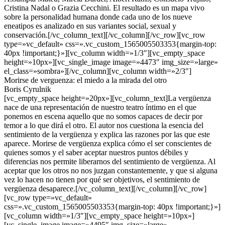
Cristina Nadal o Grazia Cecchini. El resultado es un mapa vivo
sobre la personalidad humana donde cada uno de los nueve
eneatipos es analizado en sus variantes social, sexual y
conservación.[/vc_column_text][/vc_column][/vc_row][vc_row
type=»vc_default» css=».vc_custom_1565005503353{margin-top:
40px !important;}»][vc_column width=»1/3″][vc_empty_space
height=»10px»][vc_single_image image=»4473″ img_size=»large»
el_class=»sombra»][/vc_column][vc_column width=»2/3″]
Morirse de verguenza: el miedo a la mirada del otro
Boris Cyrulnik
[vc_empty_space height=»20px»][vc_column_text]La vergüenza
nace de una representación de nuestro teatro íntimo en el que
ponemos en escena aquello que no somos capaces de decir por
temor a lo que dirá el otro. El autor nos cuestiona la esencia del
sentimiento de la vergüenza y explica las razones por las que este
aparece. Morirse de vergüenza explica cómo el ser conscientes de
quienes somos y el saber aceptar nuestros puntos débiles y
diferencias nos permite liberarnos del sentimiento de vergüenza. Al
aceptar que los otros no nos juzgan constantemente, y que si alguna
vez lo hacen no tienen por qué ser objetivos, el sentimiento de
vergüenza desaparece.[/vc_column_text][/vc_column][/vc_row]
[vc_row type=»vc_default»
css=».vc_custom_1565005503353{margin-top: 40px !important;}»]
[vc_column width=»1/3″][vc_empty_space height=»10px»]
[vc_single_image image=»4495″ img_size=»large»