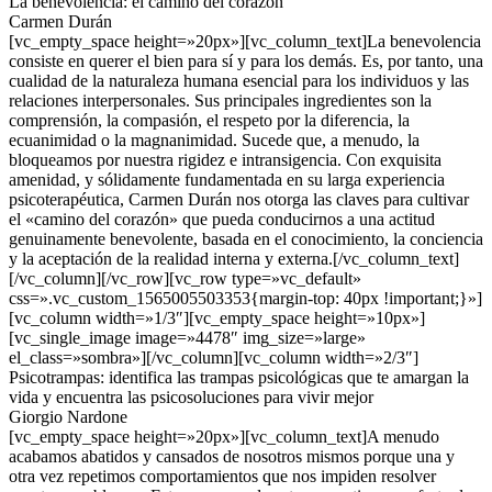
La benevolencia: el camino del corazón
Carmen Durán
[vc_empty_space height=»20px»][vc_column_text]La benevolencia
consiste en querer el bien para sí y para los demás. Es, por tanto, una
cualidad de la naturaleza humana esencial para los individuos y las
relaciones interpersonales. Sus principales ingredientes son la
comprensión, la compasión, el respeto por la diferencia, la
ecuanimidad o la magnanimidad. Sucede que, a menudo, la
bloqueamos por nuestra rigidez e intransigencia. Con exquisita
amenidad, y sólidamente fundamentada en su larga experiencia
psicoterapéutica, Carmen Durán nos otorga las claves para cultivar
el «camino del corazón» que pueda conducirnos a una actitud
genuinamente benevolente, basada en el conocimiento, la conciencia
y la aceptación de la realidad interna y externa.[/vc_column_text]
[/vc_column][/vc_row][vc_row type=»vc_default»
css=».vc_custom_1565005503353{margin-top: 40px !important;}»]
[vc_column width=»1/3″][vc_empty_space height=»10px»]
[vc_single_image image=»4478″ img_size=»large»
el_class=»sombra»][/vc_column][vc_column width=»2/3″]
Psicotrampas: identifica las trampas psicológicas que te amargan la
vida y encuentra las psicosoluciones para vivir mejor
Giorgio Nardone
[vc_empty_space height=»20px»][vc_column_text]A menudo
acabamos abatidos y cansados de nosotros mismos porque una y
otra vez repetimos comportamientos que nos impiden resolver