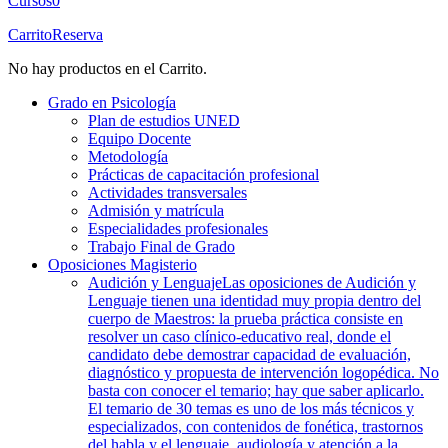
Cursos
0
Carrito
Reserva
No hay productos en el Carrito.
Grado en Psicología
Plan de estudios UNED
Equipo Docente
Metodología
Prácticas de capacitación profesional
Actividades transversales
Admisión y matrícula
Especialidades profesionales
Trabajo Final de Grado
Oposiciones Magisterio
Audición y Lenguaje
Las oposiciones de Audición y
Lenguaje tienen una identidad muy propia dentro del
cuerpo de Maestros: la prueba práctica consiste en
resolver un caso clínico-educativo real, donde el
candidato debe demostrar capacidad de evaluación,
diagnóstico y propuesta de intervención logopédica. No
basta con conocer el temario; hay que saber aplicarlo.
El temario de 30 temas es uno de los más técnicos y
especializados, con contenidos de fonética, trastornos
del habla y el lenguaje, audiología y atención a la