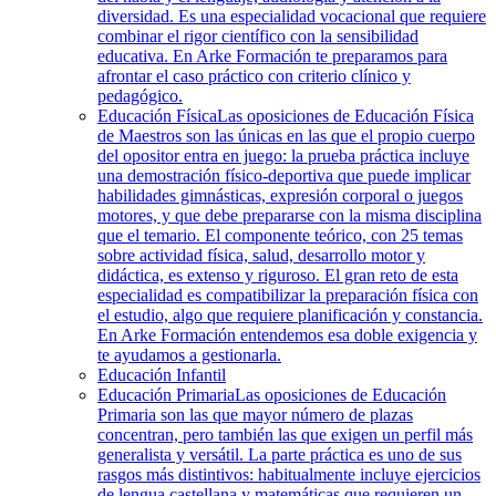
diversidad. Es una especialidad vocacional que requiere
combinar el rigor científico con la sensibilidad
educativa. En Arke Formación te preparamos para
afrontar el caso práctico con criterio clínico y
pedagógico.
Educación Física
Las oposiciones de Educación Física
de Maestros son las únicas en las que el propio cuerpo
del opositor entra en juego: la prueba práctica incluye
una demostración físico-deportiva que puede implicar
habilidades gimnásticas, expresión corporal o juegos
motores, y que debe prepararse con la misma disciplina
que el temario. El componente teórico, con 25 temas
sobre actividad física, salud, desarrollo motor y
didáctica, es extenso y riguroso. El gran reto de esta
especialidad es compatibilizar la preparación física con
el estudio, algo que requiere planificación y constancia.
En Arke Formación entendemos esa doble exigencia y
te ayudamos a gestionarla.
Educación Infantil
Educación Primaria
Las oposiciones de Educación
Primaria son las que mayor número de plazas
concentran, pero también las que exigen un perfil más
generalista y versátil. La parte práctica es uno de sus
rasgos más distintivos: habitualmente incluye ejercicios
de lengua castellana y matemáticas que requieren un