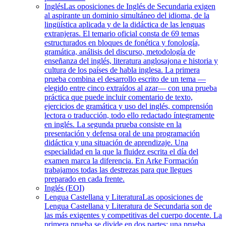
Inglés
Las oposiciones de Inglés de Secundaria exigen
al aspirante un dominio simultáneo del idioma, de la
lingüística aplicada y de la didáctica de las lenguas
extranjeras. El temario oficial consta de 69 temas
estructurados en bloques de fonética y fonología,
gramática, análisis del discurso, metodología de
enseñanza del inglés, literatura anglosajona e historia y
cultura de los países de habla inglesa. La primera
prueba combina el desarrollo escrito de un tema —
elegido entre cinco extraídos al azar— con una prueba
práctica que puede incluir comentario de texto,
ejercicios de gramática y uso del inglés, comprensión
lectora o traducción, todo ello redactado íntegramente
en inglés. La segunda prueba consiste en la
presentación y defensa oral de una programación
didáctica y una situación de aprendizaje. Una
especialidad en la que la fluidez escrita el día del
examen marca la diferencia. En Arke Formación
trabajamos todas las destrezas para que llegues
preparado en cada frente.
Inglés (EOI)
Lengua Castellana y Literatura
Las oposiciones de
Lengua Castellana y Literatura de Secundaria son de
las más exigentes y competitivas del cuerpo docente. La
primera prueba se divide en dos partes: una prueba