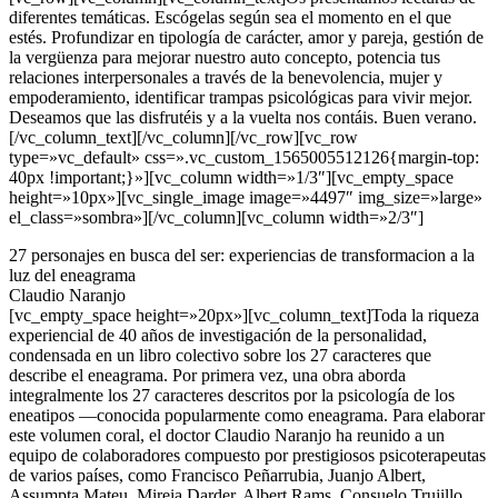
diferentes temáticas. Escógelas según sea el momento en el que
estés. Profundizar en tipología de carácter, amor y pareja, gestión de
la vergüenza para mejorar nuestro auto concepto, potencia tus
relaciones interpersonales a través de la benevolencia, mujer y
empoderamiento, identificar trampas psicológicas para vivir mejor.
Deseamos que las disfrutéis y a la vuelta nos contáis. Buen verano.
[/vc_column_text][/vc_column][/vc_row][vc_row
type=»vc_default» css=».vc_custom_1565005512126{margin-top:
40px !important;}»][vc_column width=»1/3″][vc_empty_space
height=»10px»][vc_single_image image=»4497″ img_size=»large»
el_class=»sombra»][/vc_column][vc_column width=»2/3″]
27 personajes en busca del ser: experiencias de transformacion a la
luz del eneagrama
Claudio Naranjo
[vc_empty_space height=»20px»][vc_column_text]Toda la riqueza
experiencial de 40 años de investigación de la personalidad,
condensada en un libro colectivo sobre los 27 caracteres que
describe el eneagrama. Por primera vez, una obra aborda
integralmente los 27 caracteres descritos por la psicología de los
eneatipos —conocida popularmente como eneagrama. Para elaborar
este volumen coral, el doctor Claudio Naranjo ha reunido a un
equipo de colaboradores compuesto por prestigiosos psicoterapeutas
de varios países, como Francisco Peñarrubia, Juanjo Albert,
Assumpta Mateu, Mireia Darder, Albert Rams, Consuelo Trujillo,