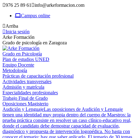
976 25 89 61
info@arkeformacion.com
Campus online
Arriba
Inicia sesión
Arke Formación
Grado de psicología en Zaragoza
Grado en Psicología
Plan de estudios UNED
Equipo Docente
Metodología
Prácticas de capacitación profesional
Actividades transversales
Admisión y matrícula
Especialidades profesionales
Trabajo Final de Grado
Oposiciones Magisterio
Audición y Lenguaje
Las oposiciones de Audición y Lenguaje
tienen una identidad muy propia dentro del cuerpo de Maestros: la
prueba práctica consiste en resolver un caso clínico-educativo real,
donde el candidato debe demostrar capacidad de evaluación,
diagnóstico y propuesta de intervención logopédica. No basta con
conocer el temario; hay que saber aplicarlo. El temario de 30 temas