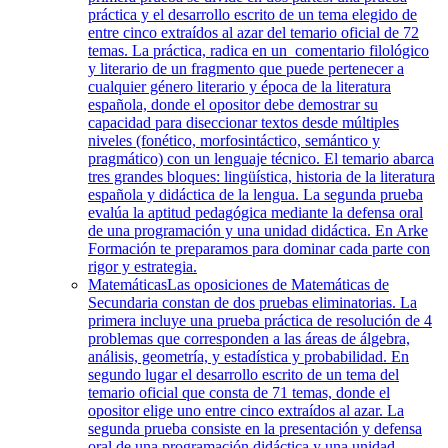
práctica y el desarrollo escrito de un tema elegido de
entre cinco extraídos al azar del temario oficial de 72
temas. La práctica, radica en un comentario filológico
y literario de un fragmento que puede pertenecer a
cualquier género literario y época de la literatura
española, donde el opositor debe demostrar su
capacidad para diseccionar textos desde múltiples
niveles (fonético, morfosintáctico, semántico y
pragmático) con un lenguaje técnico. El temario abarca
tres grandes bloques: lingüística, historia de la literatura
española y didáctica de la lengua. La segunda prueba
evalúa la aptitud pedagógica mediante la defensa oral
de una programación y una unidad didáctica. En Arke
Formación te preparamos para dominar cada parte con
rigor y estrategia.
Matemáticas
Las oposiciones de Matemáticas de
Secundaria constan de dos pruebas eliminatorias. La
primera incluye una prueba práctica de resolución de 4
problemas que corresponden a las áreas de álgebra,
análisis, geometría, y estadística y probabilidad. En
segundo lugar el desarrollo escrito de un tema del
temario oficial que consta de 71 temas, donde el
opositor elige uno entre cinco extraídos al azar. La
segunda prueba consiste en la presentación y defensa
oral de una programación didáctica y una unidad