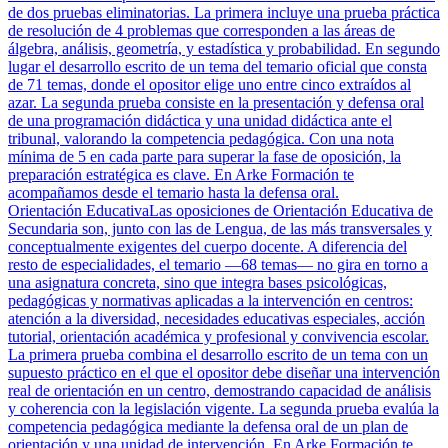
de dos pruebas eliminatorias. La primera incluye una prueba práctica
de resolución de 4 problemas que corresponden a las áreas de
álgebra, análisis, geometría, y estadística y probabilidad. En segundo
lugar el desarrollo escrito de un tema del temario oficial que consta
de 71 temas, donde el opositor elige uno entre cinco extraídos al
azar. La segunda prueba consiste en la presentación y defensa oral
de una programación didáctica y una unidad didáctica ante el
tribunal, valorando la competencia pedagógica. Con una nota
mínima de 5 en cada parte para superar la fase de oposición, la
preparación estratégica es clave. En Arke Formación te
acompañamos desde el temario hasta la defensa oral.
Orientación Educativa
Las oposiciones de Orientación Educativa de
Secundaria son, junto con las de Lengua, de las más transversales y
conceptualmente exigentes del cuerpo docente. A diferencia del
resto de especialidades, el temario —68 temas— no gira en torno a
una asignatura concreta, sino que integra bases psicológicas,
pedagógicas y normativas aplicadas a la intervención en centros:
atención a la diversidad, necesidades educativas especiales, acción
tutorial, orientación académica y profesional y convivencia escolar.
La primera prueba combina el desarrollo escrito de un tema con un
supuesto práctico en el que el opositor debe diseñar una intervención
real de orientación en un centro, demostrando capacidad de análisis
y coherencia con la legislación vigente. La segunda prueba evalúa la
competencia pedagógica mediante la defensa oral de un plan de
orientación y una unidad de intervención. En Arke Formación te