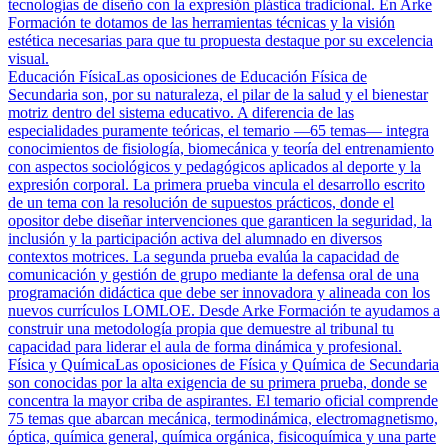
tecnologías de diseño con la expresión plástica tradicional. En Arke
Formación te dotamos de las herramientas técnicas y la visión
estética necesarias para que tu propuesta destaque por su excelencia
visual.
Educación Física
Las oposiciones de Educación Física de
Secundaria son, por su naturaleza, el pilar de la salud y el bienestar
motriz dentro del sistema educativo. A diferencia de las
especialidades puramente teóricas, el temario —65 temas— integra
conocimientos de fisiología, biomecánica y teoría del entrenamiento
con aspectos sociológicos y pedagógicos aplicados al deporte y la
expresión corporal. La primera prueba vincula el desarrollo escrito
de un tema con la resolución de supuestos prácticos, donde el
opositor debe diseñar intervenciones que garanticen la seguridad, la
inclusión y la participación activa del alumnado en diversos
contextos motrices. La segunda prueba evalúa la capacidad de
comunicación y gestión de grupo mediante la defensa oral de una
programación didáctica que debe ser innovadora y alineada con los
nuevos currículos LOMLOE. Desde Arke Formación te ayudamos a
construir una metodología propia que demuestre al tribunal tu
capacidad para liderar el aula de forma dinámica y profesional.
Física y Química
Las oposiciones de Física y Química de Secundaria
son conocidas por la alta exigencia de su primera prueba, donde se
concentra la mayor criba de aspirantes. El temario oficial comprende
75 temas que abarcan mecánica, termodinámica, electromagnetismo,
óptica, química general, química orgánica, fisicoquímica y una parte