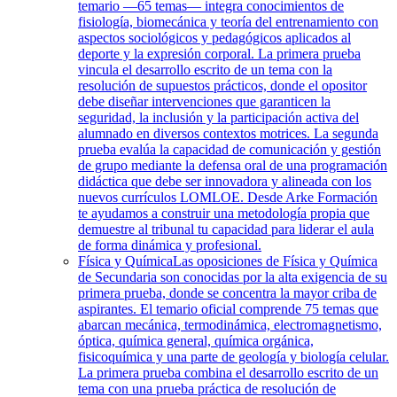
temario —65 temas— integra conocimientos de
fisiología, biomecánica y teoría del entrenamiento con
aspectos sociológicos y pedagógicos aplicados al
deporte y la expresión corporal. La primera prueba
vincula el desarrollo escrito de un tema con la
resolución de supuestos prácticos, donde el opositor
debe diseñar intervenciones que garanticen la
seguridad, la inclusión y la participación activa del
alumnado en diversos contextos motrices. La segunda
prueba evalúa la capacidad de comunicación y gestión
de grupo mediante la defensa oral de una programación
didáctica que debe ser innovadora y alineada con los
nuevos currículos LOMLOE. Desde Arke Formación
te ayudamos a construir una metodología propia que
demuestre al tribunal tu capacidad para liderar el aula
de forma dinámica y profesional.
Física y Química
Las oposiciones de Física y Química
de Secundaria son conocidas por la alta exigencia de su
primera prueba, donde se concentra la mayor criba de
aspirantes. El temario oficial comprende 75 temas que
abarcan mecánica, termodinámica, electromagnetismo,
óptica, química general, química orgánica,
fisicoquímica y una parte de geología y biología celular.
La primera prueba combina el desarrollo escrito de un
tema con una prueba práctica de resolución de