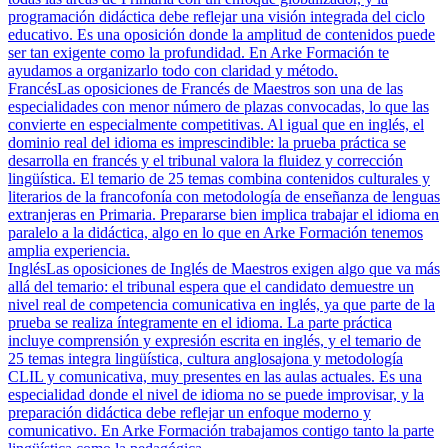
programación didáctica debe reflejar una visión integrada del ciclo
educativo. Es una oposición donde la amplitud de contenidos puede
ser tan exigente como la profundidad. En Arke Formación te
ayudamos a organizarlo todo con claridad y método.
Francés
Las oposiciones de Francés de Maestros son una de las
especialidades con menor número de plazas convocadas, lo que las
convierte en especialmente competitivas. Al igual que en inglés, el
dominio real del idioma es imprescindible: la prueba práctica se
desarrolla en francés y el tribunal valora la fluidez y corrección
lingüística. El temario de 25 temas combina contenidos culturales y
literarios de la francofonía con metodología de enseñanza de lenguas
extranjeras en Primaria. Prepararse bien implica trabajar el idioma en
paralelo a la didáctica, algo en lo que en Arke Formación tenemos
amplia experiencia.
Inglés
Las oposiciones de Inglés de Maestros exigen algo que va más
allá del temario: el tribunal espera que el candidato demuestre un
nivel real de competencia comunicativa en inglés, ya que parte de la
prueba se realiza íntegramente en el idioma. La parte práctica
incluye comprensión y expresión escrita en inglés, y el temario de
25 temas integra lingüística, cultura anglosajona y metodología
CLIL y comunicativa, muy presentes en las aulas actuales. Es una
especialidad donde el nivel de idioma no se puede improvisar, y la
preparación didáctica debe reflejar un enfoque moderno y
comunicativo. En Arke Formación trabajamos contigo tanto la parte