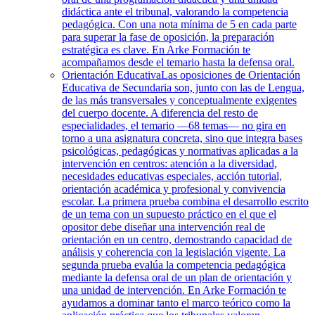
didáctica ante el tribunal, valorando la competencia
pedagógica. Con una nota mínima de 5 en cada parte
para superar la fase de oposición, la preparación
estratégica es clave. En Arke Formación te
acompañamos desde el temario hasta la defensa oral.
Orientación Educativa
Las oposiciones de Orientación
Educativa de Secundaria son, junto con las de Lengua,
de las más transversales y conceptualmente exigentes
del cuerpo docente. A diferencia del resto de
especialidades, el temario —68 temas— no gira en
torno a una asignatura concreta, sino que integra bases
psicológicas, pedagógicas y normativas aplicadas a la
intervención en centros: atención a la diversidad,
necesidades educativas especiales, acción tutorial,
orientación académica y profesional y convivencia
escolar. La primera prueba combina el desarrollo escrito
de un tema con un supuesto práctico en el que el
opositor debe diseñar una intervención real de
orientación en un centro, demostrando capacidad de
análisis y coherencia con la legislación vigente. La
segunda prueba evalúa la competencia pedagógica
mediante la defensa oral de un plan de orientación y
una unidad de intervención. En Arke Formación te
ayudamos a dominar tanto el marco teórico como la