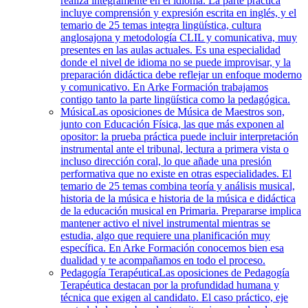
realiza íntegramente en el idioma. La parte práctica
incluye comprensión y expresión escrita en inglés, y el
temario de 25 temas integra lingüística, cultura
anglosajona y metodología CLIL y comunicativa, muy
presentes en las aulas actuales. Es una especialidad
donde el nivel de idioma no se puede improvisar, y la
preparación didáctica debe reflejar un enfoque moderno
y comunicativo. En Arke Formación trabajamos
contigo tanto la parte lingüística como la pedagógica.
Música
Las oposiciones de Música de Maestros son,
junto con Educación Física, las que más exponen al
opositor: la prueba práctica puede incluir interpretación
instrumental ante el tribunal, lectura a primera vista o
incluso dirección coral, lo que añade una presión
performativa que no existe en otras especialidades. El
temario de 25 temas combina teoría y análisis musical,
historia de la música e historia de la música e didáctica
de la educación musical en Primaria. Prepararse implica
mantener activo el nivel instrumental mientras se
estudia, algo que requiere una planificación muy
específica. En Arke Formación conocemos bien esa
dualidad y te acompañamos en todo el proceso.
Pedagogía Terapéutica
Las oposiciones de Pedagogía
Terapéutica destacan por la profundidad humana y
técnica que exigen al candidato. El caso práctico, eje