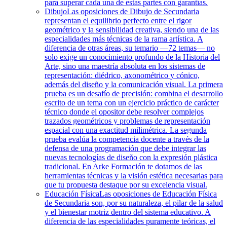
para superar cada una de estas partes con garantías.
Dibujo
Las oposiciones de Dibujo de Secundaria
representan el equilibrio perfecto entre el rigor
geométrico y la sensibilidad creativa, siendo una de las
especialidades más técnicas de la rama artística. A
diferencia de otras áreas, su temario —72 temas— no
solo exige un conocimiento profundo de la Historia del
Arte, sino una maestría absoluta en los sistemas de
representación: diédrico, axonométrico y cónico,
además del diseño y la comunicación visual. La primera
prueba es un desafío de precisión: combina el desarrollo
escrito de un tema con un ejercicio práctico de carácter
técnico donde el opositor debe resolver complejos
trazados geométricos y problemas de representación
espacial con una exactitud milimétrica. La segunda
prueba evalúa la competencia docente a través de la
defensa de una programación que debe integrar las
nuevas tecnologías de diseño con la expresión plástica
tradicional. En Arke Formación te dotamos de las
herramientas técnicas y la visión estética necesarias para
que tu propuesta destaque por su excelencia visual.
Educación Física
Las oposiciones de Educación Física
de Secundaria son, por su naturaleza, el pilar de la salud
y el bienestar motriz dentro del sistema educativo. A
diferencia de las especialidades puramente teóricas, el