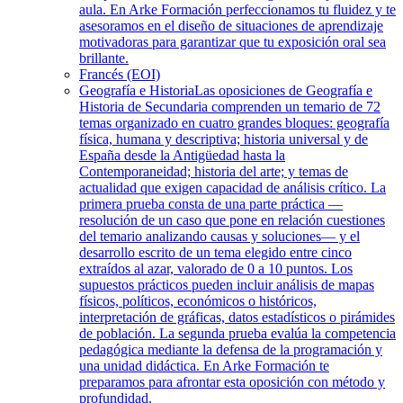
aula. En Arke Formación perfeccionamos tu fluidez y te
asesoramos en el diseño de situaciones de aprendizaje
motivadoras para garantizar que tu exposición oral sea
brillante.
Francés (EOI)
Geografía e Historia
Las oposiciones de Geografía e
Historia de Secundaria comprenden un temario de 72
temas organizado en cuatro grandes bloques: geografía
física, humana y descriptiva; historia universal y de
España desde la Antigüedad hasta la
Contemporaneidad; historia del arte; y temas de
actualidad que exigen capacidad de análisis crítico. La
primera prueba consta de una parte práctica —
resolución de un caso que pone en relación cuestiones
del temario analizando causas y soluciones— y el
desarrollo escrito de un tema elegido entre cinco
extraídos al azar, valorado de 0 a 10 puntos. Los
supuestos prácticos pueden incluir análisis de mapas
físicos, políticos, económicos o históricos,
interpretación de gráficas, datos estadísticos o pirámides
de población. La segunda prueba evalúa la competencia
pedagógica mediante la defensa de la programación y
una unidad didáctica. En Arke Formación te
preparamos para afrontar esta oposición con método y
profundidad.