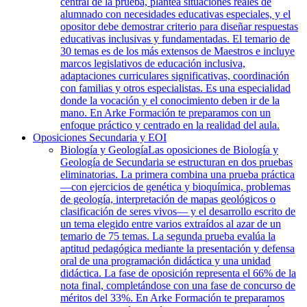
central de la prueba, plantea situaciones reales de
alumnado con necesidades educativas especiales, y el
opositor debe demostrar criterio para diseñar respuestas
educativas inclusivas y fundamentadas. El temario de
30 temas es de los más extensos de Maestros e incluye
marcos legislativos de educación inclusiva,
adaptaciones curriculares significativas, coordinación
con familias y otros especialistas. Es una especialidad
donde la vocación y el conocimiento deben ir de la
mano. En Arke Formación te preparamos con un
enfoque práctico y centrado en la realidad del aula.
Oposiciones Secundaria y EOI
Biología y Geología
Las oposiciones de Biología y
Geología de Secundaria se estructuran en dos pruebas
eliminatorias. La primera combina una prueba práctica
—con ejercicios de genética y bioquímica, problemas
de geología, interpretación de mapas geológicos o
clasificación de seres vivos— y el desarrollo escrito de
un tema elegido entre varios extraídos al azar de un
temario de 75 temas. La segunda prueba evalúa la
aptitud pedagógica mediante la presentación y defensa
oral de una programación didáctica y una unidad
didáctica. La fase de oposición representa el 66% de la
nota final, completándose con una fase de concurso de
méritos del 33%. En Arke Formación te preparamos