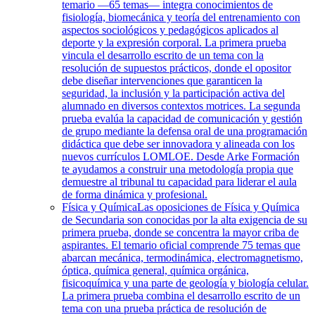
temario —65 temas— integra conocimientos de
fisiología, biomecánica y teoría del entrenamiento con
aspectos sociológicos y pedagógicos aplicados al
deporte y la expresión corporal. La primera prueba
vincula el desarrollo escrito de un tema con la
resolución de supuestos prácticos, donde el opositor
debe diseñar intervenciones que garanticen la
seguridad, la inclusión y la participación activa del
alumnado en diversos contextos motrices. La segunda
prueba evalúa la capacidad de comunicación y gestión
de grupo mediante la defensa oral de una programación
didáctica que debe ser innovadora y alineada con los
nuevos currículos LOMLOE. Desde Arke Formación
te ayudamos a construir una metodología propia que
demuestre al tribunal tu capacidad para liderar el aula
de forma dinámica y profesional.
Física y Química
Las oposiciones de Física y Química
de Secundaria son conocidas por la alta exigencia de su
primera prueba, donde se concentra la mayor criba de
aspirantes. El temario oficial comprende 75 temas que
abarcan mecánica, termodinámica, electromagnetismo,
óptica, química general, química orgánica,
fisicoquímica y una parte de geología y biología celular.
La primera prueba combina el desarrollo escrito de un
tema con una prueba práctica de resolución de