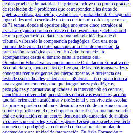
de dos pruebas eliminatorias. La primera incluye una prueba práctica
de resolución de 4 problemas que corresponden a las áreas de
álgebra, análisis, geometría, y estadística y probabilidad. En segundo
lugar el desarrollo escrito de un tema del temario oficial que consta
de 71 temas, donde el opositor elige uno entre cinco extraídos al
azar. La segunda prueba consiste en la presentación y defensa oral
de una programación didáctica y una unidad didáctica ante el
tribunal, valorando la competencia pedagógica. Con una nota
mínima de 5 en cada parte para superar la fase de oposición, la
preparación estratégica es clave. En Arke Formación te
acompañamos desde el temario hasta la defensa oral.
Orientación Educativa
Las oposiciones de Orientación Educativa de
Secundaria son, junto con las de Lengua, de las más transversales y
conceptualmente exigentes del cuerpo docente. A diferencia del
resto de especialidades, el temario —68 temas— no gira en torno a
una asignatura concreta, sino que integra bases psicológicas,
pedagógicas y normativas aplicadas a la intervención en centros:
atención a la diversidad, necesidades educativas especiales, acción
tutorial, orientación académica y profesional y convivencia escolar.
La primera prueba combina el desarrollo escrito de un tema con un
supuesto práctico en el que el opositor debe diseñar una intervención
real de orientación en un centro, demostrando capacidad de análisis
y coherencia con la legislación vigente. La segunda prueba evalúa la
competencia pedagógica mediante la defensa oral de un plan de
orientación y una unidad de intervención. En Arke Formación te