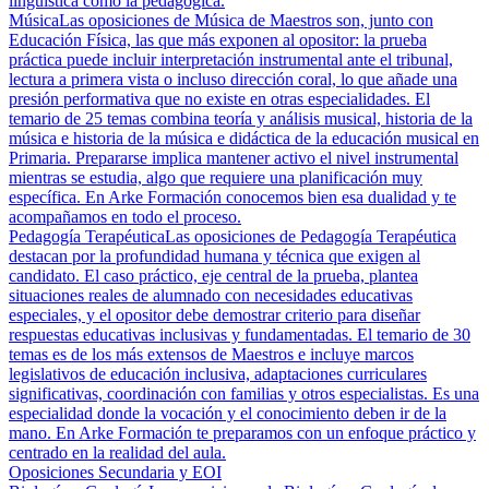
lingüística como la pedagógica.
Música
Las oposiciones de Música de Maestros son, junto con
Educación Física, las que más exponen al opositor: la prueba
práctica puede incluir interpretación instrumental ante el tribunal,
lectura a primera vista o incluso dirección coral, lo que añade una
presión performativa que no existe en otras especialidades. El
temario de 25 temas combina teoría y análisis musical, historia de la
música e historia de la música e didáctica de la educación musical en
Primaria. Prepararse implica mantener activo el nivel instrumental
mientras se estudia, algo que requiere una planificación muy
específica. En Arke Formación conocemos bien esa dualidad y te
acompañamos en todo el proceso.
Pedagogía Terapéutica
Las oposiciones de Pedagogía Terapéutica
destacan por la profundidad humana y técnica que exigen al
candidato. El caso práctico, eje central de la prueba, plantea
situaciones reales de alumnado con necesidades educativas
especiales, y el opositor debe demostrar criterio para diseñar
respuestas educativas inclusivas y fundamentadas. El temario de 30
temas es de los más extensos de Maestros e incluye marcos
legislativos de educación inclusiva, adaptaciones curriculares
significativas, coordinación con familias y otros especialistas. Es una
especialidad donde la vocación y el conocimiento deben ir de la
mano. En Arke Formación te preparamos con un enfoque práctico y
centrado en la realidad del aula.
Oposiciones Secundaria y EOI