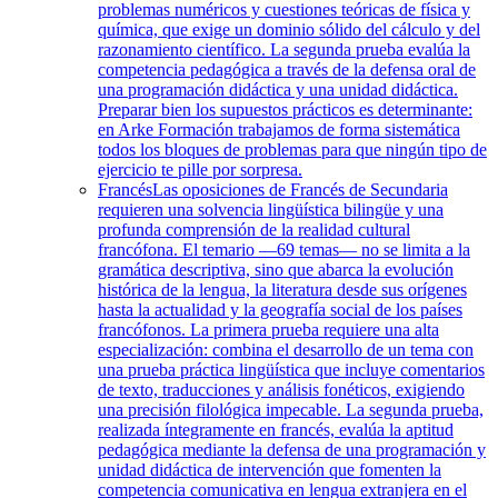
problemas numéricos y cuestiones teóricas de física y
química, que exige un dominio sólido del cálculo y del
razonamiento científico. La segunda prueba evalúa la
competencia pedagógica a través de la defensa oral de
una programación didáctica y una unidad didáctica.
Preparar bien los supuestos prácticos es determinante:
en Arke Formación trabajamos de forma sistemática
todos los bloques de problemas para que ningún tipo de
ejercicio te pille por sorpresa.
Francés
Las oposiciones de Francés de Secundaria
requieren una solvencia lingüística bilingüe y una
profunda comprensión de la realidad cultural
francófona. El temario —69 temas— no se limita a la
gramática descriptiva, sino que abarca la evolución
histórica de la lengua, la literatura desde sus orígenes
hasta la actualidad y la geografía social de los países
francófonos. La primera prueba requiere una alta
especialización: combina el desarrollo de un tema con
una prueba práctica lingüística que incluye comentarios
de texto, traducciones y análisis fonéticos, exigiendo
una precisión filológica impecable. La segunda prueba,
realizada íntegramente en francés, evalúa la aptitud
pedagógica mediante la defensa de una programación y
unidad didáctica de intervención que fomenten la
competencia comunicativa en lengua extranjera en el