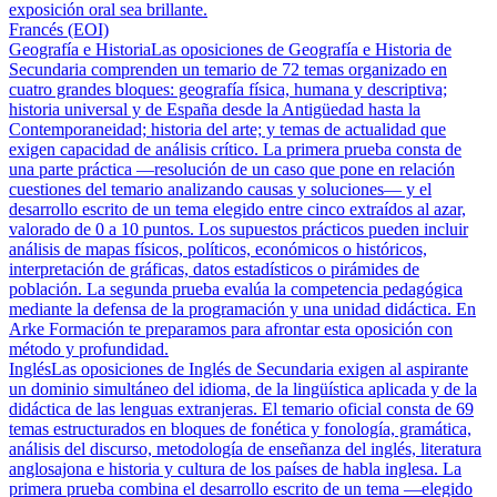
exposición oral sea brillante.
Francés (EOI)
Geografía e Historia
Las oposiciones de Geografía e Historia de
Secundaria comprenden un temario de 72 temas organizado en
cuatro grandes bloques: geografía física, humana y descriptiva;
historia universal y de España desde la Antigüedad hasta la
Contemporaneidad; historia del arte; y temas de actualidad que
exigen capacidad de análisis crítico. La primera prueba consta de
una parte práctica —resolución de un caso que pone en relación
cuestiones del temario analizando causas y soluciones— y el
desarrollo escrito de un tema elegido entre cinco extraídos al azar,
valorado de 0 a 10 puntos. Los supuestos prácticos pueden incluir
análisis de mapas físicos, políticos, económicos o históricos,
interpretación de gráficas, datos estadísticos o pirámides de
población. La segunda prueba evalúa la competencia pedagógica
mediante la defensa de la programación y una unidad didáctica. En
Arke Formación te preparamos para afrontar esta oposición con
método y profundidad.
Inglés
Las oposiciones de Inglés de Secundaria exigen al aspirante
un dominio simultáneo del idioma, de la lingüística aplicada y de la
didáctica de las lenguas extranjeras. El temario oficial consta de 69
temas estructurados en bloques de fonética y fonología, gramática,
análisis del discurso, metodología de enseñanza del inglés, literatura
anglosajona e historia y cultura de los países de habla inglesa. La
primera prueba combina el desarrollo escrito de un tema —elegido