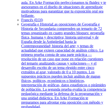
aula. En Arke Formación perfeccionamos tu fluidez y te
asesoramos en el diseño de situaciones de aprendizaje
motivadoras para garantizar que tu exposición oral sea
brillante.
Francés (EOI)
Geografía e Historia
Las oposiciones de Geografía e
Historia de Secundaria comprenden un temario de 72
temas organizado en cuatro grandes bloques: geografía
física, humana y descriptiva; historia universal y de
España desde la Antigüedad hasta la
Contemporaneidad; historia del arte; y temas de
actualidad que exigen capacidad de análisis crítico. La
primera prueba consta de una parte práctica —
resolución de un caso que pone en relación cuestiones
del temario analizando causas y soluciones— y el
desarrollo escrito de un tema elegido entre cinco
extraídos al azar, valorado de 0 a 10 puntos. Los
supuestos prácticos pueden incluir análisis de mapas
físicos, políticos, económicos o históricos,
interpretación de gráficas, datos estadísticos o pirámides
de población. La segunda prueba evalúa la competencia
pedagógica mediante la defensa de la programación y
una unidad didáctica. En Arke Formación te
preparamos para afrontar esta oposición con método y
profundidad.