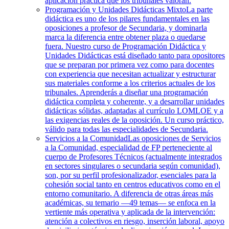
aplicación práctica que los tribunales valoran.
Programación y Unidades Didácticas Mixto
La parte
didáctica es uno de los pilares fundamentales en las
oposiciones a profesor de Secundaria, y dominarla
marca la diferencia entre obtener plaza o quedarse
fuera. Nuestro curso de Programación Didáctica y
Unidades Didácticas está diseñado tanto para opositores
que se preparan por primera vez como para docentes
con experiencia que necesitan actualizar y estructurar
sus materiales conforme a los criterios actuales de los
tribunales. Aprenderás a diseñar una programación
didáctica completa y coherente, y a desarrollar unidades
didácticas sólidas, adaptadas al currículo LOMLOE y a
las exigencias reales de la oposición. Un curso práctico,
válido para todas las especialidades de Secundaria.
Servicios a la Comunidad
Las oposiciones de Servicios
a la Comunidad, especialidad de FP perteneciente al
cuerpo de Profesores Técnicos (actualmente integrados
en sectores singulares o secundaria según comunidad),
son, por su perfil profesionalizador, esenciales para la
cohesión social tanto en centros educativos como en el
entorno comunitario. A diferencia de otras áreas más
académicas, su temario —49 temas— se enfoca en la
vertiente más operativa y aplicada de la intervención:
atención a colectivos en riesgo, inserción laboral, apoyo