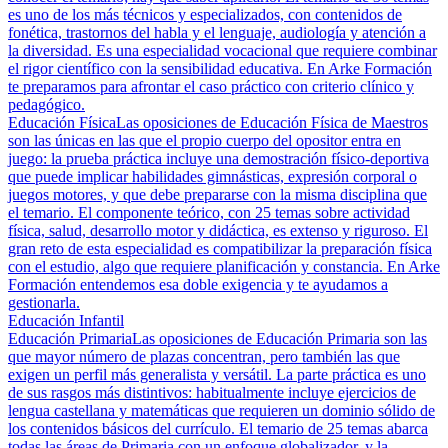
es uno de los más técnicos y especializados, con contenidos de
fonética, trastornos del habla y el lenguaje, audiología y atención a
la diversidad. Es una especialidad vocacional que requiere combinar
el rigor científico con la sensibilidad educativa. En Arke Formación
te preparamos para afrontar el caso práctico con criterio clínico y
pedagógico.
Educación Física
Las oposiciones de Educación Física de Maestros
son las únicas en las que el propio cuerpo del opositor entra en
juego: la prueba práctica incluye una demostración físico-deportiva
que puede implicar habilidades gimnásticas, expresión corporal o
juegos motores, y que debe prepararse con la misma disciplina que
el temario. El componente teórico, con 25 temas sobre actividad
física, salud, desarrollo motor y didáctica, es extenso y riguroso. El
gran reto de esta especialidad es compatibilizar la preparación física
con el estudio, algo que requiere planificación y constancia. En Arke
Formación entendemos esa doble exigencia y te ayudamos a
gestionarla.
Educación Infantil
Educación Primaria
Las oposiciones de Educación Primaria son las
que mayor número de plazas concentran, pero también las que
exigen un perfil más generalista y versátil. La parte práctica es uno
de sus rasgos más distintivos: habitualmente incluye ejercicios de
lengua castellana y matemáticas que requieren un dominio sólido de
los contenidos básicos del currículo. El temario de 25 temas abarca
todas las áreas de Primaria con un enfoque globalizador, y la