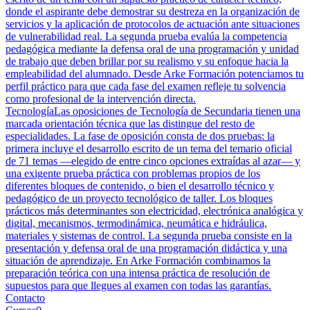
donde el aspirante debe demostrar su destreza en la organización de
servicios y la aplicación de protocolos de actuación ante situaciones
de vulnerabilidad real. La segunda prueba evalúa la competencia
pedagógica mediante la defensa oral de una programación y unidad
de trabajo que deben brillar por su realismo y su enfoque hacia la
empleabilidad del alumnado. Desde Arke Formación potenciamos tu
perfil práctico para que cada fase del examen refleje tu solvencia
como profesional de la intervención directa.
Tecnología
Las oposiciones de Tecnología de Secundaria tienen una
marcada orientación técnica que las distingue del resto de
especialidades. La fase de oposición consta de dos pruebas: la
primera incluye el desarrollo escrito de un tema del temario oficial
de 71 temas —elegido de entre cinco opciones extraídas al azar— y
una exigente prueba práctica con problemas propios de los
diferentes bloques de contenido, o bien el desarrollo técnico y
pedagógico de un proyecto tecnológico de taller. Los bloques
prácticos más determinantes son electricidad, electrónica analógica y
digital, mecanismos, termodinámica, neumática e hidráulica,
materiales y sistemas de control. La segunda prueba consiste en la
presentación y defensa oral de una programación didáctica y una
situación de aprendizaje. En Arke Formación combinamos la
preparación teórica con una intensa práctica de resolución de
supuestos para que llegues al examen con todas las garantías.
Contacto