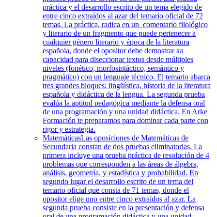
práctica y el desarrollo escrito de un tema elegido de
entre cinco extraídos al azar del temario oficial de 72
temas. La práctica, radica en un comentario filológico
y literario de un fragmento que puede pertenecer a
cualquier género literario y época de la literatura
española, donde el opositor debe demostrar su
capacidad para diseccionar textos desde múltiples
niveles (fonético, morfosintáctico, semántico y
pragmático) con un lenguaje técnico. El temario abarca
tres grandes bloques: lingüística, historia de la literatura
española y didáctica de la lengua. La segunda prueba
evalúa la aptitud pedagógica mediante la defensa oral
de una programación y una unidad didáctica. En Arke
Formación te preparamos para dominar cada parte con
rigor y estrategia.
Matemáticas
Las oposiciones de Matemáticas de
Secundaria constan de dos pruebas eliminatorias. La
primera incluye una prueba práctica de resolución de 4
problemas que corresponden a las áreas de álgebra,
análisis, geometría, y estadística y probabilidad. En
segundo lugar el desarrollo escrito de un tema del
temario oficial que consta de 71 temas, donde el
opositor elige uno entre cinco extraídos al azar. La
segunda prueba consiste en la presentación y defensa
oral de una programación didáctica y una unidad