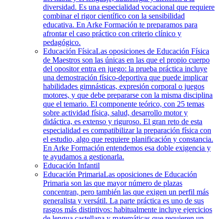
diversidad. Es una especialidad vocacional que requiere
combinar el rigor científico con la sensibilidad
educativa. En Arke Formación te preparamos para
afrontar el caso práctico con criterio clínico y
pedagógico.
Educación Física
Las oposiciones de Educación Física
de Maestros son las únicas en las que el propio cuerpo
del opositor entra en juego: la prueba práctica incluye
una demostración físico-deportiva que puede implicar
habilidades gimnásticas, expresión corporal o juegos
motores, y que debe prepararse con la misma disciplina
que el temario. El componente teórico, con 25 temas
sobre actividad física, salud, desarrollo motor y
didáctica, es extenso y riguroso. El gran reto de esta
especialidad es compatibilizar la preparación física con
el estudio, algo que requiere planificación y constancia.
En Arke Formación entendemos esa doble exigencia y
te ayudamos a gestionarla.
Educación Infantil
Educación Primaria
Las oposiciones de Educación
Primaria son las que mayor número de plazas
concentran, pero también las que exigen un perfil más
generalista y versátil. La parte práctica es uno de sus
rasgos más distintivos: habitualmente incluye ejercicios
de lengua castellana y matemáticas que requieren un