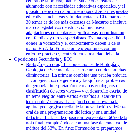
central de la prueba, plantea situaciones reales de
alumnado con necesidades educativas especiales, y el
opositor debe demostrar criterio para diseñar respuestas
educativas inclusivas y fundamentadas. El temario de
30 temas es de los más extensos de Maestros e incluye
marcos legislativos de educación inclusiva,
adaptaciones curriculares significativas, coordinación
con familias y otros especialistas. Es una especialidad
donde la vocación y el conocimiento deben ir de la
mano. En Arke Formación te preparamos con un
enfoque práctico y centrado en la realidad del aula.
Oposiciones Secundaria y EOI
Biología y Geología
Las oposiciones de Biología y
Geología de Secundaria se estructuran en dos pruebas
eliminatorias. La primera combina una prueba práctica
—con ejercicios de genética y bioquímica, problemas
de geología, interpretación de mapas geológicos o
clasificación de seres vivos— y el desarrollo escrito de
un tema elegido entre varios extraídos al azar de un
temario de 75 temas. La segunda prueba evalúa la
aptitud pedagógica mediante la presentación y defensa
oral de una programación didáctica y una unidad
didáctica. La fase de oposición representa el 66% de la
nota final, completándose con una fase de concurso de
méritos del 33%. En Arke Formación te preparamos