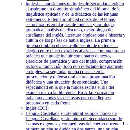
Inglés
Las oposiciones de Inglés de Secundaria exigen
al aspirante un dominio simultáneo del idioma, de la
lingüística aplicada y de la didáctica de las lenguas
extranjeras. El temario oficial consta de 69 temas
estructurados en bloques de fonética y fonología,
gramática, análisis del discurso, metodología de
enseñanza del inglés, literatura anglosajona e historia y
cultura de los países de habla inglesa. La primera
prueba combina el desarrollo escrito de un tema —
elegido entre cinco extraídos al azar— con una prueba
práctica que puede incluir comentario de texto,
ejercicios de gramática y uso del inglés, comprensión
lectora o traducción, todo ello redactado íntegramente
en inglés. La segunda prueba consiste en la
presentación y defensa oral de una programación
didáctica y una situación de aprendizaje. Una
especialidad en la que la fluidez escrita el día del
examen marca la diferencia. En Arke Formación
trabajamos todas las destrezas para que llegues
preparado en cada frente.
Inglés (EOI)
Lengua Castellana y Literatura
Las oposiciones de
Lengua Castellana y Literatura de Secundaria son de
las más exigentes y competitivas del cuerpo docente. La
primera prueba se divide en dos partes: una prueba