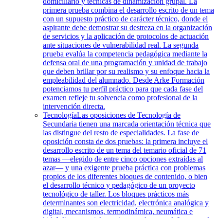
domiciliario y técnicas de dinamización grupal. La
primera prueba combina el desarrollo escrito de un tema
con un supuesto práctico de carácter técnico, donde el
aspirante debe demostrar su destreza en la organización
de servicios y la aplicación de protocolos de actuación
ante situaciones de vulnerabilidad real. La segunda
prueba evalúa la competencia pedagógica mediante la
defensa oral de una programación y unidad de trabajo
que deben brillar por su realismo y su enfoque hacia la
empleabilidad del alumnado. Desde Arke Formación
potenciamos tu perfil práctico para que cada fase del
examen refleje tu solvencia como profesional de la
intervención directa.
Tecnología
Las oposiciones de Tecnología de
Secundaria tienen una marcada orientación técnica que
las distingue del resto de especialidades. La fase de
oposición consta de dos pruebas: la primera incluye el
desarrollo escrito de un tema del temario oficial de 71
temas —elegido de entre cinco opciones extraídas al
azar— y una exigente prueba práctica con problemas
propios de los diferentes bloques de contenido, o bien
el desarrollo técnico y pedagógico de un proyecto
tecnológico de taller. Los bloques prácticos más
determinantes son electricidad, electrónica analógica y
digital, mecanismos, termodinámica, neumática e