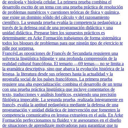
de geología y biología celular. La primera prueba combina el
desarrollo escrito de un tema con una prueba práctica de resolución
de problemas numéricos y cuestiones teóricas de física y química,
que exige un dominio sólido del cálculo y del razonamiento
científico. La segunda prueba evalúa la competencia pedagógica a
través de la defensa oral de una programación didáctica y una
unidad didáctica. Preparar bien los supuestos prácticos es
determinante: en Arke Formación trabajamos de forma sistemática
todos los bloques de problemas para que ningún tipo de ejercicio te
pille por sorpresa.
Francés
Las oposiciones de Francés de Secundaria requieren una
solvencia lingüística bilingüe y una profunda comprensión de la
realidad cultural francófona. El temario —69 temas— no se limita a
la gramática descriptiva, sino que abarca la evolución histórica de la
lengua, la literatura desde sus orígenes hasta la actualidad y la
geografía social de los países francófonos. La primera prueba
requiere una alta especialización: combina el desarrollo de un tema
con una prueba práctica lingüística que incluye comentarios de
texto, traducciones y análisis fonéticos, exigiendo una precisión
filológica impecable. La segunda prueba, realizada íntegramente en
francés, evalúa la aptitud pedagógica mediante la defensa de una
programación y unidad didáctica de intervención que fomenten la
competencia comunicativa en lengua extranjera en el aula. En Arke
Formación perfeccionamos tu fluidez y te asesoramos en el diseño
de situaciones de aprendizaje motivadoras para garantizar que tu