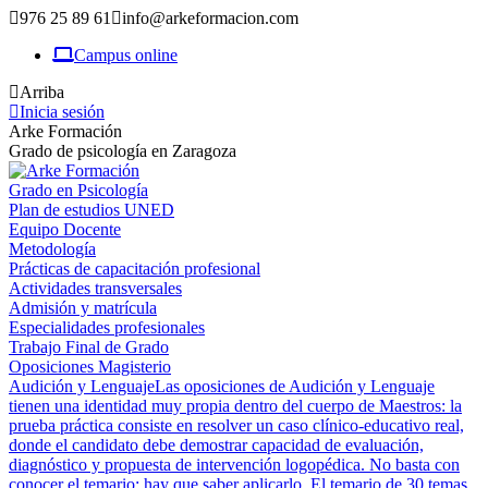
976 25 89 61
info@arkeformacion.com
Campus online
Arriba
Inicia sesión
Arke Formación
Grado de psicología en Zaragoza
Grado en Psicología
Plan de estudios UNED
Equipo Docente
Metodología
Prácticas de capacitación profesional
Actividades transversales
Admisión y matrícula
Especialidades profesionales
Trabajo Final de Grado
Oposiciones Magisterio
Audición y Lenguaje
Las oposiciones de Audición y Lenguaje
tienen una identidad muy propia dentro del cuerpo de Maestros: la
prueba práctica consiste en resolver un caso clínico-educativo real,
donde el candidato debe demostrar capacidad de evaluación,
diagnóstico y propuesta de intervención logopédica. No basta con
conocer el temario; hay que saber aplicarlo. El temario de 30 temas