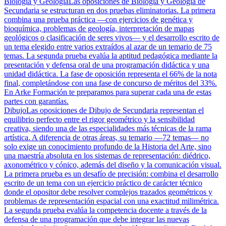
Biología y Geología
Las oposiciones de Biología y Geología de
Secundaria se estructuran en dos pruebas eliminatorias. La primera
combina una prueba práctica —con ejercicios de genética y
bioquímica, problemas de geología, interpretación de mapas
geológicos o clasificación de seres vivos— y el desarrollo escrito de
un tema elegido entre varios extraídos al azar de un temario de 75
temas. La segunda prueba evalúa la aptitud pedagógica mediante la
presentación y defensa oral de una programación didáctica y una
unidad didáctica. La fase de oposición representa el 66% de la nota
final, completándose con una fase de concurso de méritos del 33%.
En Arke Formación te preparamos para superar cada una de estas
partes con garantías.
Dibujo
Las oposiciones de Dibujo de Secundaria representan el
equilibrio perfecto entre el rigor geométrico y la sensibilidad
creativa, siendo una de las especialidades más técnicas de la rama
artística. A diferencia de otras áreas, su temario —72 temas— no
solo exige un conocimiento profundo de la Historia del Arte, sino
una maestría absoluta en los sistemas de representación: diédrico,
axonométrico y cónico, además del diseño y la comunicación visual.
La primera prueba es un desafío de precisión: combina el desarrollo
escrito de un tema con un ejercicio práctico de carácter técnico
donde el opositor debe resolver complejos trazados geométricos y
problemas de representación espacial con una exactitud milimétrica.
La segunda prueba evalúa la competencia docente a través de la
defensa de una programación que debe integrar las nuevas