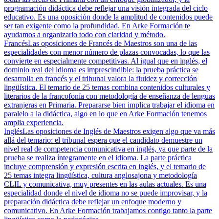
programación didáctica debe reflejar una visión integrada del ciclo
educativo. Es una oposición donde la amplitud de contenidos puede
ser tan exigente como la profundidad. En Arke Formación te
ayudamos a organizarlo todo con claridad y método.
Francés
Las oposiciones de Francés de Maestros son una de las
especialidades con menor número de plazas convocadas, lo que las
convierte en especialmente competitivas. Al igual que en inglés, el
dominio real del idioma es imprescindible: la prueba práctica se
desarrolla en francés y el tribunal valora la fluidez y corrección
lingüística. El temario de 25 temas combina contenidos culturales y
literarios de la francofonía con metodología de enseñanza de lenguas
extranjeras en Primaria. Prepararse bien implica trabajar el idioma en
paralelo a la didáctica, algo en lo que en Arke Formación tenemos
amplia experiencia.
Inglés
Las oposiciones de Inglés de Maestros exigen algo que va más
allá del temario: el tribunal espera que el candidato demuestre un
nivel real de competencia comunicativa en inglés, ya que parte de la
prueba se realiza íntegramente en el idioma. La parte práctica
incluye comprensión y expresión escrita en inglés, y el temario de
25 temas integra lingüística, cultura anglosajona y metodología
CLIL y comunicativa, muy presentes en las aulas actuales. Es una
especialidad donde el nivel de idioma no se puede improvisar, y la
preparación didáctica debe reflejar un enfoque moderno y
comunicativo. En Arke Formación trabajamos contigo tanto la parte