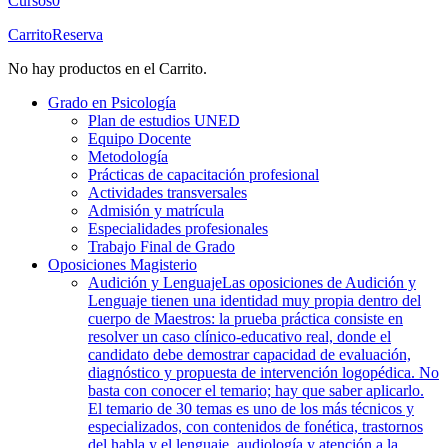
Cursos
0
Carrito
Reserva
No hay productos en el Carrito.
Grado en Psicología
Plan de estudios UNED
Equipo Docente
Metodología
Prácticas de capacitación profesional
Actividades transversales
Admisión y matrícula
Especialidades profesionales
Trabajo Final de Grado
Oposiciones Magisterio
Audición y Lenguaje
Las oposiciones de Audición y
Lenguaje tienen una identidad muy propia dentro del
cuerpo de Maestros: la prueba práctica consiste en
resolver un caso clínico-educativo real, donde el
candidato debe demostrar capacidad de evaluación,
diagnóstico y propuesta de intervención logopédica. No
basta con conocer el temario; hay que saber aplicarlo.
El temario de 30 temas es uno de los más técnicos y
especializados, con contenidos de fonética, trastornos
del habla y el lenguaje, audiología y atención a la