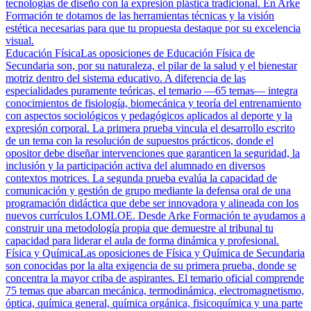
tecnologías de diseño con la expresión plástica tradicional. En Arke
Formación te dotamos de las herramientas técnicas y la visión
estética necesarias para que tu propuesta destaque por su excelencia
visual.
Educación Física
Las oposiciones de Educación Física de
Secundaria son, por su naturaleza, el pilar de la salud y el bienestar
motriz dentro del sistema educativo. A diferencia de las
especialidades puramente teóricas, el temario —65 temas— integra
conocimientos de fisiología, biomecánica y teoría del entrenamiento
con aspectos sociológicos y pedagógicos aplicados al deporte y la
expresión corporal. La primera prueba vincula el desarrollo escrito
de un tema con la resolución de supuestos prácticos, donde el
opositor debe diseñar intervenciones que garanticen la seguridad, la
inclusión y la participación activa del alumnado en diversos
contextos motrices. La segunda prueba evalúa la capacidad de
comunicación y gestión de grupo mediante la defensa oral de una
programación didáctica que debe ser innovadora y alineada con los
nuevos currículos LOMLOE. Desde Arke Formación te ayudamos a
construir una metodología propia que demuestre al tribunal tu
capacidad para liderar el aula de forma dinámica y profesional.
Física y Química
Las oposiciones de Física y Química de Secundaria
son conocidas por la alta exigencia de su primera prueba, donde se
concentra la mayor criba de aspirantes. El temario oficial comprende
75 temas que abarcan mecánica, termodinámica, electromagnetismo,
óptica, química general, química orgánica, fisicoquímica y una parte