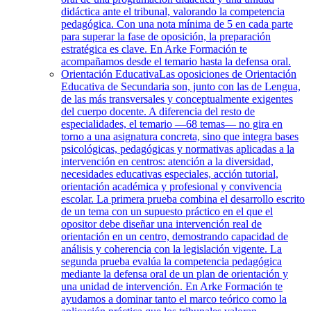
didáctica ante el tribunal, valorando la competencia
pedagógica. Con una nota mínima de 5 en cada parte
para superar la fase de oposición, la preparación
estratégica es clave. En Arke Formación te
acompañamos desde el temario hasta la defensa oral.
Orientación Educativa
Las oposiciones de Orientación
Educativa de Secundaria son, junto con las de Lengua,
de las más transversales y conceptualmente exigentes
del cuerpo docente. A diferencia del resto de
especialidades, el temario —68 temas— no gira en
torno a una asignatura concreta, sino que integra bases
psicológicas, pedagógicas y normativas aplicadas a la
intervención en centros: atención a la diversidad,
necesidades educativas especiales, acción tutorial,
orientación académica y profesional y convivencia
escolar. La primera prueba combina el desarrollo escrito
de un tema con un supuesto práctico en el que el
opositor debe diseñar una intervención real de
orientación en un centro, demostrando capacidad de
análisis y coherencia con la legislación vigente. La
segunda prueba evalúa la competencia pedagógica
mediante la defensa oral de un plan de orientación y
una unidad de intervención. En Arke Formación te
ayudamos a dominar tanto el marco teórico como la