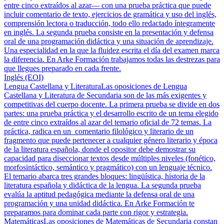
entre cinco extraídos al azar— con una prueba práctica que puede
incluir comentario de texto, ejercicios de gramática y uso del inglés,
comprensión lectora o traducción, todo ello redactado íntegramente
en inglés. La segunda prueba consiste en la presentación y defensa
oral de una programación didáctica y una situación de aprendizaje.
Una especialidad en la que la fluidez escrita el día del examen marca
la diferencia. En Arke Formación trabajamos todas las destrezas para
que llegues preparado en cada frente.
Inglés (EOI)
Lengua Castellana y Literatura
Las oposiciones de Lengua
Castellana y Literatura de Secundaria son de las más exigentes y
competitivas del cuerpo docente. La primera prueba se divide en dos
partes: una prueba práctica y el desarrollo escrito de un tema elegido
de entre cinco extraídos al azar del temario oficial de 72 temas. La
práctica, radica en un comentario filológico y literario de un
fragmento que puede pertenecer a cualquier género literario y época
de la literatura española, donde el opositor debe demostrar su
capacidad para diseccionar textos desde múltiples niveles (fonético,
morfosintáctico, semántico y pragmático) con un lenguaje técnico.
El temario abarca tres grandes bloques: lingüística, historia de la
literatura española y didáctica de la lengua. La segunda prueba
evalúa la aptitud pedagógica mediante la defensa oral de una
programación y una unidad didáctica. En Arke Formación te
preparamos para dominar cada parte con rigor y estrategia.
Matemáticas
Las oposiciones de Matemáticas de Secundaria constan