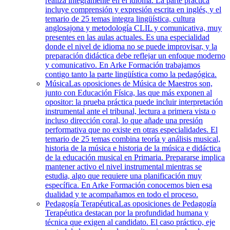
realiza íntegramente en el idioma. La parte práctica
incluye comprensión y expresión escrita en inglés, y el
temario de 25 temas integra lingüística, cultura
anglosajona y metodología CLIL y comunicativa, muy
presentes en las aulas actuales. Es una especialidad
donde el nivel de idioma no se puede improvisar, y la
preparación didáctica debe reflejar un enfoque moderno
y comunicativo. En Arke Formación trabajamos
contigo tanto la parte lingüística como la pedagógica.
Música
Las oposiciones de Música de Maestros son,
junto con Educación Física, las que más exponen al
opositor: la prueba práctica puede incluir interpretación
instrumental ante el tribunal, lectura a primera vista o
incluso dirección coral, lo que añade una presión
performativa que no existe en otras especialidades. El
temario de 25 temas combina teoría y análisis musical,
historia de la música e historia de la música e didáctica
de la educación musical en Primaria. Prepararse implica
mantener activo el nivel instrumental mientras se
estudia, algo que requiere una planificación muy
específica. En Arke Formación conocemos bien esa
dualidad y te acompañamos en todo el proceso.
Pedagogía Terapéutica
Las oposiciones de Pedagogía
Terapéutica destacan por la profundidad humana y
técnica que exigen al candidato. El caso práctico, eje