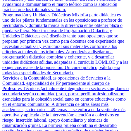
ayudamos a dominar tanto el marco teórico como la aplicación
práctica que los tribunales valoran.
Programación y Unidades Didácticas Mixto
La parte didáctica es
uno de los pilares fundamentales en las oposiciones a profesor de
Secundaria, y dominarla marca la diferencia entre obtener plaza o
quedarse fuera. Nuestro curso de Programación Didáctica y
Unidades Didácticas está diseñado tanto para opositores que se
preparan por primera vez como para docentes con experiencia que
necesitan actualizar y estructurar sus materiales conforme a los
criterios actuales de los tribunales. Aprenderás a diseñar una
programación didáctica completa y coherente, y a desarrollar
unidades didácticas sólidas, adaptadas al currículo LOMLOE y a las
exigencias reales de la oposición. Un curso práctico, válido para
todas las especialidades de Secundaria.
Servicios a la Comunidad
Las oposiciones de Servicios a la
Comunidad, especialidad de FP perteneciente al cuerpo de
Profesores Técnicos (actualmente integrados en sectores singulares o
secundaria según comunidad), son, por su perfil profesionalizador,
esenciales para la cohesión social tanto en centros educativos como
en el entorno comunitario. A diferencia de otras áreas más
académicas, su temario —49 temas— se enfoca en la vertiente más
operativa y aplicada de la intervención: atención a colectivos en
riesgo, inserción laboral, apoyo domiciliario y técnicas de
dinamización grupal. La primera prueba combina el desarrollo
escrito de un tema con un supuesto práctico de carácter técnico,