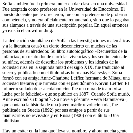
Sofía también fue la primera mujer en dar clase en una universidad.
Fue aceptada como profesora en la Universidad de Estocolmo. El
puesto docente que le ofrecieron, fue con la pretensión de probar su
competencia, y no era oficialmente remunerado, sino que lo pagaban
sus alumnos a través de una suscripción popular. En aquel entonces
ya existía el crowdfunding.
La dedicación simultánea de Sofía a las investigaciones matemáticas
y a la literatura causó un cierto desconcierto en muchas de las
personas de su alrededor. Su libro autobiográfico «Recuerdos de la
infancia», un relato donde narró las vivencias y los sentimientos de
su niñez, además de describir los problemas y los ideales de la
sociedad rusa en la segunda mitad del siglo XIX, fue traducido al
sueco y publicado con el título «Las hermanas Rajevsky». Sofía
formó con su amiga Anne-Charlotte Leffler, hermana de Mittag, una
sociedad literaria que firmaba con el pseudónimo Korvin-Leffler. El
primer resultado de esa colaboración fue una obra de teatro «La
lucha por la felicidad» que se publicó en 1887. Cuando Sofía murió,
Anne escribió su biografía. Su novela póstuma «Vera Barantsova»,
que contaba la historia de una joven mártir revolucionaria, fue
publicada en Suecia (1892) por sus amigos a partir de sus
manuscritos no revisados y en Rusia (1906) con el título «Una
nihilista».
Hay un cráter en la luna que lleva su nombre, y ahora mucha gente