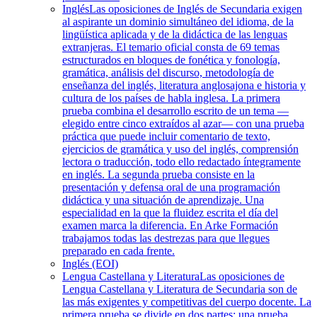
Inglés
Las oposiciones de Inglés de Secundaria exigen
al aspirante un dominio simultáneo del idioma, de la
lingüística aplicada y de la didáctica de las lenguas
extranjeras. El temario oficial consta de 69 temas
estructurados en bloques de fonética y fonología,
gramática, análisis del discurso, metodología de
enseñanza del inglés, literatura anglosajona e historia y
cultura de los países de habla inglesa. La primera
prueba combina el desarrollo escrito de un tema —
elegido entre cinco extraídos al azar— con una prueba
práctica que puede incluir comentario de texto,
ejercicios de gramática y uso del inglés, comprensión
lectora o traducción, todo ello redactado íntegramente
en inglés. La segunda prueba consiste en la
presentación y defensa oral de una programación
didáctica y una situación de aprendizaje. Una
especialidad en la que la fluidez escrita el día del
examen marca la diferencia. En Arke Formación
trabajamos todas las destrezas para que llegues
preparado en cada frente.
Inglés (EOI)
Lengua Castellana y Literatura
Las oposiciones de
Lengua Castellana y Literatura de Secundaria son de
las más exigentes y competitivas del cuerpo docente. La
primera prueba se divide en dos partes: una prueba