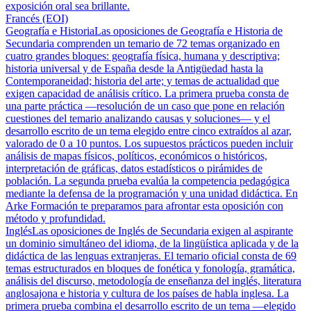
exposición oral sea brillante.
Francés (EOI)
Geografía e Historia
Las oposiciones de Geografía e Historia de
Secundaria comprenden un temario de 72 temas organizado en
cuatro grandes bloques: geografía física, humana y descriptiva;
historia universal y de España desde la Antigüedad hasta la
Contemporaneidad; historia del arte; y temas de actualidad que
exigen capacidad de análisis crítico. La primera prueba consta de
una parte práctica —resolución de un caso que pone en relación
cuestiones del temario analizando causas y soluciones— y el
desarrollo escrito de un tema elegido entre cinco extraídos al azar,
valorado de 0 a 10 puntos. Los supuestos prácticos pueden incluir
análisis de mapas físicos, políticos, económicos o históricos,
interpretación de gráficas, datos estadísticos o pirámides de
población. La segunda prueba evalúa la competencia pedagógica
mediante la defensa de la programación y una unidad didáctica. En
Arke Formación te preparamos para afrontar esta oposición con
método y profundidad.
Inglés
Las oposiciones de Inglés de Secundaria exigen al aspirante
un dominio simultáneo del idioma, de la lingüística aplicada y de la
didáctica de las lenguas extranjeras. El temario oficial consta de 69
temas estructurados en bloques de fonética y fonología, gramática,
análisis del discurso, metodología de enseñanza del inglés, literatura
anglosajona e historia y cultura de los países de habla inglesa. La
primera prueba combina el desarrollo escrito de un tema —elegido