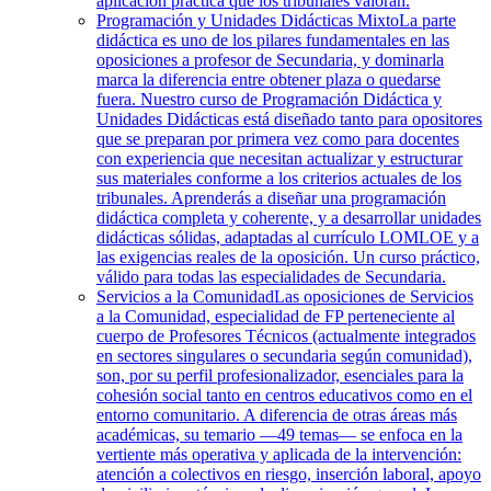
aplicación práctica que los tribunales valoran.
Programación y Unidades Didácticas Mixto
La parte
didáctica es uno de los pilares fundamentales en las
oposiciones a profesor de Secundaria, y dominarla
marca la diferencia entre obtener plaza o quedarse
fuera. Nuestro curso de Programación Didáctica y
Unidades Didácticas está diseñado tanto para opositores
que se preparan por primera vez como para docentes
con experiencia que necesitan actualizar y estructurar
sus materiales conforme a los criterios actuales de los
tribunales. Aprenderás a diseñar una programación
didáctica completa y coherente, y a desarrollar unidades
didácticas sólidas, adaptadas al currículo LOMLOE y a
las exigencias reales de la oposición. Un curso práctico,
válido para todas las especialidades de Secundaria.
Servicios a la Comunidad
Las oposiciones de Servicios
a la Comunidad, especialidad de FP perteneciente al
cuerpo de Profesores Técnicos (actualmente integrados
en sectores singulares o secundaria según comunidad),
son, por su perfil profesionalizador, esenciales para la
cohesión social tanto en centros educativos como en el
entorno comunitario. A diferencia de otras áreas más
académicas, su temario —49 temas— se enfoca en la
vertiente más operativa y aplicada de la intervención:
atención a colectivos en riesgo, inserción laboral, apoyo