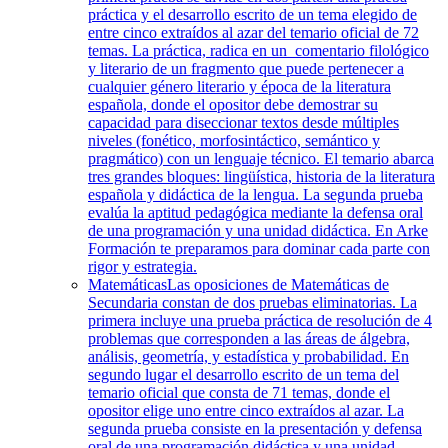
práctica y el desarrollo escrito de un tema elegido de
entre cinco extraídos al azar del temario oficial de 72
temas. La práctica, radica en un comentario filológico
y literario de un fragmento que puede pertenecer a
cualquier género literario y época de la literatura
española, donde el opositor debe demostrar su
capacidad para diseccionar textos desde múltiples
niveles (fonético, morfosintáctico, semántico y
pragmático) con un lenguaje técnico. El temario abarca
tres grandes bloques: lingüística, historia de la literatura
española y didáctica de la lengua. La segunda prueba
evalúa la aptitud pedagógica mediante la defensa oral
de una programación y una unidad didáctica. En Arke
Formación te preparamos para dominar cada parte con
rigor y estrategia.
Matemáticas
Las oposiciones de Matemáticas de
Secundaria constan de dos pruebas eliminatorias. La
primera incluye una prueba práctica de resolución de 4
problemas que corresponden a las áreas de álgebra,
análisis, geometría, y estadística y probabilidad. En
segundo lugar el desarrollo escrito de un tema del
temario oficial que consta de 71 temas, donde el
opositor elige uno entre cinco extraídos al azar. La
segunda prueba consiste en la presentación y defensa
oral de una programación didáctica y una unidad