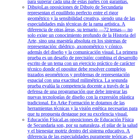
para superar cada una de estas partes con garantías.
Dibujo
Las oposiciones de Dibujo de Secundaria
representan el equilibrio perfecto entre el rigor
geométrico y la sensibilidad creativa, siendo una de las
especialidades más técnicas de la rama artística. A
diferencia de otras áreas, su temario —72 temas— no
solo exige un conocimiento profundo de la Historia del
Arte, sino una maestría absoluta en los sistemas de
representación: diédrico, axonométrico y cónico,
además del diseño y la comunicación visual. La primera
prueba es un desafío de precisión: combina el desarrollo
escrito de un tema con un ejercicio práctico de carácter
técnico donde el opositor debe resolver complejos
trazados geométricos y problemas de representación
espacial con una exactitud milimétrica. La segunda
prueba evalúa la competencia docente a través de la
defensa de una programación que debe integrar las
nuevas tecnologías de diseño con la expresión plástica
tradicional. En Arke Formación te dotamos de las
herramientas técnicas y la visión estética necesarias para
que tu propuesta destaque por su excelencia visual.
Educación Física
Las oposiciones de Educación Física
de Secundaria son, por su naturaleza, el pilar de la salud
y el bienestar motriz dentro del sistema educativo. A
diferencia de las especialidades puramente teóricas, el