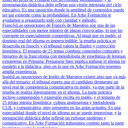
programación didáctica debe reflejar una visión integrada del ciclo
educativo. Es una oposición donde la amplitud de contenidos puede
ser tan exigente como la profundidad. En Arke Formación te
ayudamos a organizarlo todo con claridad y método.
Francés
Las oposiciones de Francés de Maestros son una de las
especialidades con menor número de plazas convocadas, lo que las
convierte en especialmente competitivas. Al igual que en inglés, el
dominio real del idioma es imprescindible: la prueba práctica se
desarrolla en francés y el tribunal valora la fluidez y corrección
lingüística. El temario de 25 temas combina contenidos culturales y
literarios de la francofonía con metodología de enseñanza de lenguas
extranjeras en Primaria. Prepararse bien implica trabajar el idioma en
paralelo a la didáctica, algo en lo que en Arke Formación tenemos
amplia experiencia.
Inglés
Las oposiciones de Inglés de Maestros exigen algo que va más
allá del temario: el tribunal espera que el candidato demuestre un
nivel real de competencia comunicativa en inglés, ya que parte de la
prueba se realiza íntegramente en el idioma. La parte práctica
incluye comprensión y expresión escrita en inglés, y el temario de
25 temas integra lingüística, cultura anglosajona y metodología
CLIL y comunicativa, muy presentes en las aulas actuales. Es una
especialidad donde el nivel de idioma no se puede improvisar, y la
preparación didáctica debe reflejar un enfoque moderno y
comunicativo. En Arke Formación trabajamos contigo tanto la parte