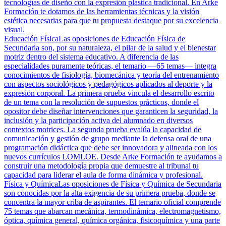
tecnologías de diseño con la expresión plástica tradicional. En Arke
Formación te dotamos de las herramientas técnicas y la visión
estética necesarias para que tu propuesta destaque por su excelencia
visual.
Educación Física
Las oposiciones de Educación Física de
Secundaria son, por su naturaleza, el pilar de la salud y el bienestar
motriz dentro del sistema educativo. A diferencia de las
especialidades puramente teóricas, el temario —65 temas— integra
conocimientos de fisiología, biomecánica y teoría del entrenamiento
con aspectos sociológicos y pedagógicos aplicados al deporte y la
expresión corporal. La primera prueba vincula el desarrollo escrito
de un tema con la resolución de supuestos prácticos, donde el
opositor debe diseñar intervenciones que garanticen la seguridad, la
inclusión y la participación activa del alumnado en diversos
contextos motrices. La segunda prueba evalúa la capacidad de
comunicación y gestión de grupo mediante la defensa oral de una
programación didáctica que debe ser innovadora y alineada con los
nuevos currículos LOMLOE. Desde Arke Formación te ayudamos a
construir una metodología propia que demuestre al tribunal tu
capacidad para liderar el aula de forma dinámica y profesional.
Física y Química
Las oposiciones de Física y Química de Secundaria
son conocidas por la alta exigencia de su primera prueba, donde se
concentra la mayor criba de aspirantes. El temario oficial comprende
75 temas que abarcan mecánica, termodinámica, electromagnetismo,
óptica, química general, química orgánica, fisicoquímica y una parte