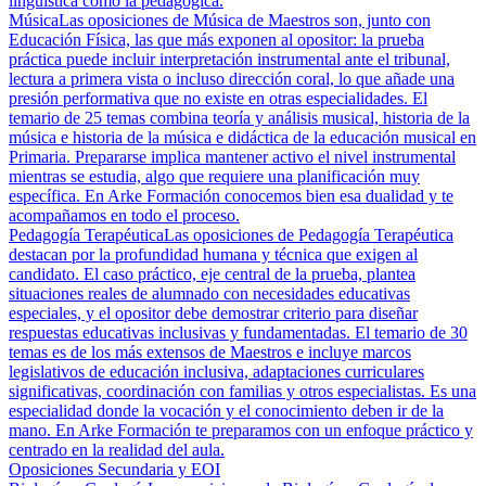
lingüística como la pedagógica.
Música
Las oposiciones de Música de Maestros son, junto con
Educación Física, las que más exponen al opositor: la prueba
práctica puede incluir interpretación instrumental ante el tribunal,
lectura a primera vista o incluso dirección coral, lo que añade una
presión performativa que no existe en otras especialidades. El
temario de 25 temas combina teoría y análisis musical, historia de la
música e historia de la música e didáctica de la educación musical en
Primaria. Prepararse implica mantener activo el nivel instrumental
mientras se estudia, algo que requiere una planificación muy
específica. En Arke Formación conocemos bien esa dualidad y te
acompañamos en todo el proceso.
Pedagogía Terapéutica
Las oposiciones de Pedagogía Terapéutica
destacan por la profundidad humana y técnica que exigen al
candidato. El caso práctico, eje central de la prueba, plantea
situaciones reales de alumnado con necesidades educativas
especiales, y el opositor debe demostrar criterio para diseñar
respuestas educativas inclusivas y fundamentadas. El temario de 30
temas es de los más extensos de Maestros e incluye marcos
legislativos de educación inclusiva, adaptaciones curriculares
significativas, coordinación con familias y otros especialistas. Es una
especialidad donde la vocación y el conocimiento deben ir de la
mano. En Arke Formación te preparamos con un enfoque práctico y
centrado en la realidad del aula.
Oposiciones Secundaria y EOI