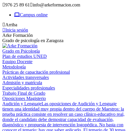
976 25 89 61
info@arkeformacion.com
Campus online
Arriba
Inicia sesión
Arke Formación
Grado de psicología en Zaragoza
Grado en Psicología
Plan de estudios UNED
Equipo Docente
Metodología
Prácticas de capacitación profesional
Actividades transversales
Admisión y matrícula
Especialidades profesionales
Trabajo Final de Grado
Oposiciones Magisterio
Audición y Lenguaje
Las oposiciones de Audición y Lenguaje
tienen una identidad muy propia dentro del cuerpo de Maestros: la
prueba práctica consiste en resolver un caso clínico-educativo real,
donde el candidato debe demostrar capacidad de evaluación,
diagnóstico y propuesta de intervención logopédica. No basta con
conocer el temario; hay que saber aplicarlo. El temario de 30 temas