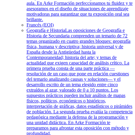
aula. En Arke Formación perfeccionamos tu fluidez y te
asesoramos en el diseño de situaciones de aprendizaje
motivadoras para garantizar que tu exposición oral sea
brillante.
Francés (EOI)
Geografía e Historia
Las oposiciones de Geografía e
Historia de Secundaria comprenden un temario de 72
temas organizado en cuatro grandes bloques: geografía
física, humana y descriptiva; historia universal y de
España desde la Antigüedad hasta la
Contemporaneidad; historia del arte; y temas de
actualidad que exigen capacidad de análisis crítico. La
primera prueba consta de una parte práctica —
resolución de un caso que pone en relación cuestiones
del temario analizando causas y soluciones— y el
desarrollo escrito de un tema elegido entre cinco
extraídos al azar, valorado de 0 a 10 puntos. Los
supuestos prácticos pueden incluir análisis de mapas
físicos, políticos, económicos o históricos,
interpretación de gráficas, datos estadísticos o pirámides
de población. La segunda prueba evalúa la competencia
pedagógica mediante la defensa de la programación y
una unidad didáctica. En Arke Formación te
preparamos para afrontar esta oposición con método y
profundidad.