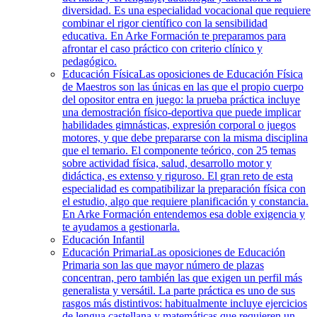
diversidad. Es una especialidad vocacional que requiere
combinar el rigor científico con la sensibilidad
educativa. En Arke Formación te preparamos para
afrontar el caso práctico con criterio clínico y
pedagógico.
Educación Física
Las oposiciones de Educación Física
de Maestros son las únicas en las que el propio cuerpo
del opositor entra en juego: la prueba práctica incluye
una demostración físico-deportiva que puede implicar
habilidades gimnásticas, expresión corporal o juegos
motores, y que debe prepararse con la misma disciplina
que el temario. El componente teórico, con 25 temas
sobre actividad física, salud, desarrollo motor y
didáctica, es extenso y riguroso. El gran reto de esta
especialidad es compatibilizar la preparación física con
el estudio, algo que requiere planificación y constancia.
En Arke Formación entendemos esa doble exigencia y
te ayudamos a gestionarla.
Educación Infantil
Educación Primaria
Las oposiciones de Educación
Primaria son las que mayor número de plazas
concentran, pero también las que exigen un perfil más
generalista y versátil. La parte práctica es uno de sus
rasgos más distintivos: habitualmente incluye ejercicios
de lengua castellana y matemáticas que requieren un