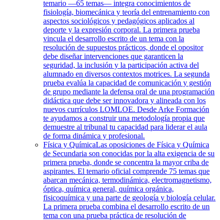
temario —65 temas— integra conocimientos de
fisiología, biomecánica y teoría del entrenamiento con
aspectos sociológicos y pedagógicos aplicados al
deporte y la expresión corporal. La primera prueba
vincula el desarrollo escrito de un tema con la
resolución de supuestos prácticos, donde el opositor
debe diseñar intervenciones que garanticen la
seguridad, la inclusión y la participación activa del
alumnado en diversos contextos motrices. La segunda
prueba evalúa la capacidad de comunicación y gestión
de grupo mediante la defensa oral de una programación
didáctica que debe ser innovadora y alineada con los
nuevos currículos LOMLOE. Desde Arke Formación
te ayudamos a construir una metodología propia que
demuestre al tribunal tu capacidad para liderar el aula
de forma dinámica y profesional.
Física y Química
Las oposiciones de Física y Química
de Secundaria son conocidas por la alta exigencia de su
primera prueba, donde se concentra la mayor criba de
aspirantes. El temario oficial comprende 75 temas que
abarcan mecánica, termodinámica, electromagnetismo,
óptica, química general, química orgánica,
fisicoquímica y una parte de geología y biología celular.
La primera prueba combina el desarrollo escrito de un
tema con una prueba práctica de resolución de