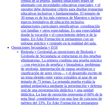
central de la prueba, plantea situaciones reales de
alumnado con necesidades educativas especiales, y el
opositor debe demostrar criterio para diseñar respuestas
educativas inclusivas y fundamentadas. El temario de
30 temas es de los más extensos de Maestros e incluye
marcos legislativos de educación inclusiva,
adaptaciones curriculares significativas, coordinación
con familias y otros especialistas. Es una especialidad
donde la vocación y el conocimiento deben ir de la
mano. En Arke Formación te preparamos con un
enfoque práctico y centrado en la realidad del aula.
Oposiciones Secundaria y EOI
Biología y Geología
Las oposiciones de Biología y
Geología de Secundaria se estructuran en dos pruebas
eliminatorias. La primera combina una prueba práctica
—con ejercicios de genética y bioquímica, problemas
de geología, interpretación de mapas geológicos o
clasificación de seres vivos— y el desarrollo escrito de
un tema elegido entre varios extraídos al azar de un
temario de 75 temas. La segunda prueba evalúa la
aptitud pedagógica mediante la presentación y defensa
oral de una programación didáctica y una unidad
didáctica. La fase de oposición representa el 66% de la
nota final, completándose con una fase de concurso de
méritos del 33%. En Arke Formación te preparamos