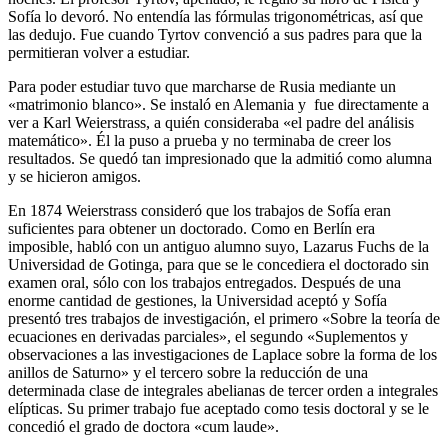
Sofía lo devoró. No entendía las fórmulas trigonométricas, así que
las dedujo. Fue cuando Tyrtov convenció a sus padres para que la
permitieran volver a estudiar.
Para poder estudiar tuvo que marcharse de Rusia mediante un
«matrimonio blanco». Se instaló en Alemania y fue directamente a
ver a Karl Weierstrass, a quién consideraba «el padre del análisis
matemático». Él la puso a prueba y no terminaba de creer los
resultados. Se quedó tan impresionado que la admitió como alumna
y se hicieron amigos.
En 1874 Weierstrass consideró que los trabajos de Sofía eran
suficientes para obtener un doctorado. Como en Berlín era
imposible, habló con un antiguo alumno suyo, Lazarus Fuchs de la
Universidad de Gotinga, para que se le concediera el doctorado sin
examen oral, sólo con los trabajos entregados. Después de una
enorme cantidad de gestiones, la Universidad aceptó y Sofía
presentó tres trabajos de investigación, el primero «Sobre la teoría de
ecuaciones en derivadas parciales», el segundo «Suplementos y
observaciones a las investigaciones de Laplace sobre la forma de los
anillos de Saturno» y el tercero sobre la reducción de una
determinada clase de integrales abelianas de tercer orden a integrales
elípticas. Su primer trabajo fue aceptado como tesis doctoral y se le
concedió el grado de doctora «cum laude».