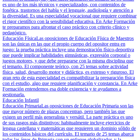
es uno de los más técnicos y especializados, con contenidos de
fonética, trastornos del habla y el lenguaje, audiología y atención a
la diversidad. Es una especialidad vocacional que requiere combinar
el rigor científico con la sensibilidad educativa. En Arke Formación
te preparamos para afrontar el caso práctico con criterio clínico y
pedagógico.
Educación Física
Las oposiciones de Educación Física de Maestros
son las únicas en las que el propio cuerpo del opositor entra en
juego: la prueba práctica incluye una demostración físico-deportiva
que puede implicar habilidades gimnásticas, expresión corporal o
juegos motores, y que debe prepararse con la misma disciplina que
el temario. El componente teórico, con 25 temas sobre actividad
física, salud, desarrollo motor y didáctica, es extenso y riguroso. El
gran reto de esta especialidad es compatibilizar la preparación física
con el estudio, algo que requiere planificación y constancia. En Arke
Formación entendemos esa doble exigencia y te ayudamos a
gestionarla.
Educación Infantil
Educación Primaria
Las oposiciones de Educación Primaria son las
que mayor número de plazas concentran, pero también las que
exigen un perfil más generalista y versátil. La parte práctica es uno
de sus rasgos más distintivos: habitualmente incluye ejercicios de
lengua castellana y matemáticas que requieren un dominio sólido de
los contenidos básicos del currículo. El temario de 25 temas abarca
todas las áreas de Primaria con un enfoque globalizador, y la