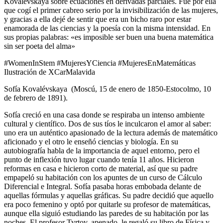
Kovalevskaya sobre ecuaciones en derivadas parciales. Fue por ella
que cogí el primer cabreo serio por la invisibilización de las mujeres,
y gracias a ella dejé de sentir que era un bicho raro por estar
enamorada de las ciencias y la poesía con la misma intensidad. En
sus propias palabras: «es imposible ser buen una buena matemática
sin ser poeta del alma»
#WomenInStem #MujeresYCiencia #MujeresEnMatemáticas
Ilustración de XCarMalavida
Sofía Kovalévskaya (Moscú, 15 de enero de 1850-Estocolmo, 10
de febrero de 1891).
Sofía creció en una casa donde se respiraba un intenso ambiente
cultural y científico. Dos de sus tíos le inculcaron el amor al saber:
uno era un auténtico apasionado de la lectura además de matemático
aficionado y el otro le enseñó ciencias y biología. En su
autobiografía habla de la importancia de aquel entorno, pero el
punto de inflexión tuvo lugar cuando tenía 11 años. Hicieron
reformas en casa e hicieron corto de material, así que su padre
empapeló su habitación con los apuntes de un curso de Cálculo
Diferencial e Integral. Sofía pasaba horas embobada delante de
aquellas fórmulas y aquellas gráficas. Su padre decidió que aquello
era poco femenino y optó por quitarle su profesor de matemáticas,
aunque ella siguió estudiando las paredes de su habitación por las
noches. El profesor Tyrtov, apenado, le regaló su libro de Física y