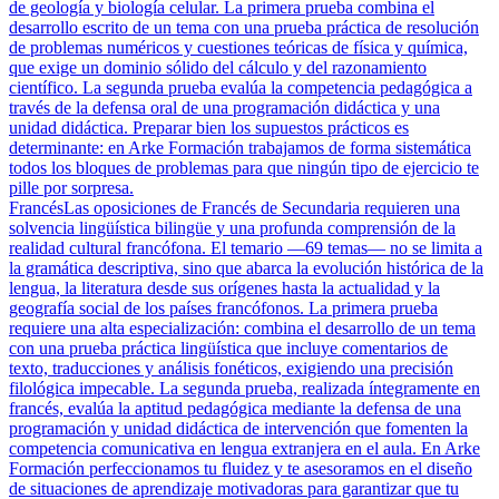
de geología y biología celular. La primera prueba combina el
desarrollo escrito de un tema con una prueba práctica de resolución
de problemas numéricos y cuestiones teóricas de física y química,
que exige un dominio sólido del cálculo y del razonamiento
científico. La segunda prueba evalúa la competencia pedagógica a
través de la defensa oral de una programación didáctica y una
unidad didáctica. Preparar bien los supuestos prácticos es
determinante: en Arke Formación trabajamos de forma sistemática
todos los bloques de problemas para que ningún tipo de ejercicio te
pille por sorpresa.
Francés
Las oposiciones de Francés de Secundaria requieren una
solvencia lingüística bilingüe y una profunda comprensión de la
realidad cultural francófona. El temario —69 temas— no se limita a
la gramática descriptiva, sino que abarca la evolución histórica de la
lengua, la literatura desde sus orígenes hasta la actualidad y la
geografía social de los países francófonos. La primera prueba
requiere una alta especialización: combina el desarrollo de un tema
con una prueba práctica lingüística que incluye comentarios de
texto, traducciones y análisis fonéticos, exigiendo una precisión
filológica impecable. La segunda prueba, realizada íntegramente en
francés, evalúa la aptitud pedagógica mediante la defensa de una
programación y unidad didáctica de intervención que fomenten la
competencia comunicativa en lengua extranjera en el aula. En Arke
Formación perfeccionamos tu fluidez y te asesoramos en el diseño
de situaciones de aprendizaje motivadoras para garantizar que tu