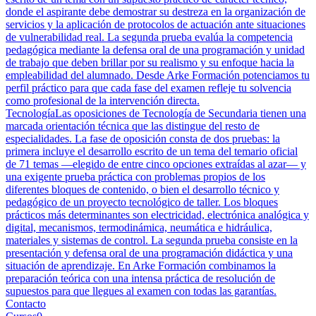
donde el aspirante debe demostrar su destreza en la organización de
servicios y la aplicación de protocolos de actuación ante situaciones
de vulnerabilidad real. La segunda prueba evalúa la competencia
pedagógica mediante la defensa oral de una programación y unidad
de trabajo que deben brillar por su realismo y su enfoque hacia la
empleabilidad del alumnado. Desde Arke Formación potenciamos tu
perfil práctico para que cada fase del examen refleje tu solvencia
como profesional de la intervención directa.
Tecnología
Las oposiciones de Tecnología de Secundaria tienen una
marcada orientación técnica que las distingue del resto de
especialidades. La fase de oposición consta de dos pruebas: la
primera incluye el desarrollo escrito de un tema del temario oficial
de 71 temas —elegido de entre cinco opciones extraídas al azar— y
una exigente prueba práctica con problemas propios de los
diferentes bloques de contenido, o bien el desarrollo técnico y
pedagógico de un proyecto tecnológico de taller. Los bloques
prácticos más determinantes son electricidad, electrónica analógica y
digital, mecanismos, termodinámica, neumática e hidráulica,
materiales y sistemas de control. La segunda prueba consiste en la
presentación y defensa oral de una programación didáctica y una
situación de aprendizaje. En Arke Formación combinamos la
preparación teórica con una intensa práctica de resolución de
supuestos para que llegues al examen con todas las garantías.
Contacto