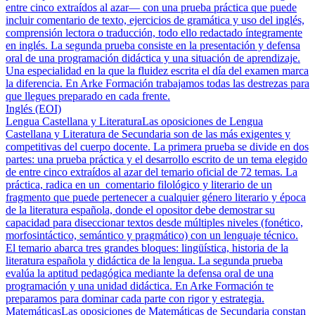
entre cinco extraídos al azar— con una prueba práctica que puede
incluir comentario de texto, ejercicios de gramática y uso del inglés,
comprensión lectora o traducción, todo ello redactado íntegramente
en inglés. La segunda prueba consiste en la presentación y defensa
oral de una programación didáctica y una situación de aprendizaje.
Una especialidad en la que la fluidez escrita el día del examen marca
la diferencia. En Arke Formación trabajamos todas las destrezas para
que llegues preparado en cada frente.
Inglés (EOI)
Lengua Castellana y Literatura
Las oposiciones de Lengua
Castellana y Literatura de Secundaria son de las más exigentes y
competitivas del cuerpo docente. La primera prueba se divide en dos
partes: una prueba práctica y el desarrollo escrito de un tema elegido
de entre cinco extraídos al azar del temario oficial de 72 temas. La
práctica, radica en un comentario filológico y literario de un
fragmento que puede pertenecer a cualquier género literario y época
de la literatura española, donde el opositor debe demostrar su
capacidad para diseccionar textos desde múltiples niveles (fonético,
morfosintáctico, semántico y pragmático) con un lenguaje técnico.
El temario abarca tres grandes bloques: lingüística, historia de la
literatura española y didáctica de la lengua. La segunda prueba
evalúa la aptitud pedagógica mediante la defensa oral de una
programación y una unidad didáctica. En Arke Formación te
preparamos para dominar cada parte con rigor y estrategia.
Matemáticas
Las oposiciones de Matemáticas de Secundaria constan