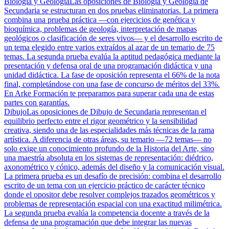
Biología y Geología
Las oposiciones de Biología y Geología de
Secundaria se estructuran en dos pruebas eliminatorias. La primera
combina una prueba práctica —con ejercicios de genética y
bioquímica, problemas de geología, interpretación de mapas
geológicos o clasificación de seres vivos— y el desarrollo escrito de
un tema elegido entre varios extraídos al azar de un temario de 75
temas. La segunda prueba evalúa la aptitud pedagógica mediante la
presentación y defensa oral de una programación didáctica y una
unidad didáctica. La fase de oposición representa el 66% de la nota
final, completándose con una fase de concurso de méritos del 33%.
En Arke Formación te preparamos para superar cada una de estas
partes con garantías.
Dibujo
Las oposiciones de Dibujo de Secundaria representan el
equilibrio perfecto entre el rigor geométrico y la sensibilidad
creativa, siendo una de las especialidades más técnicas de la rama
artística. A diferencia de otras áreas, su temario —72 temas— no
solo exige un conocimiento profundo de la Historia del Arte, sino
una maestría absoluta en los sistemas de representación: diédrico,
axonométrico y cónico, además del diseño y la comunicación visual.
La primera prueba es un desafío de precisión: combina el desarrollo
escrito de un tema con un ejercicio práctico de carácter técnico
donde el opositor debe resolver complejos trazados geométricos y
problemas de representación espacial con una exactitud milimétrica.
La segunda prueba evalúa la competencia docente a través de la
defensa de una programación que debe integrar las nuevas