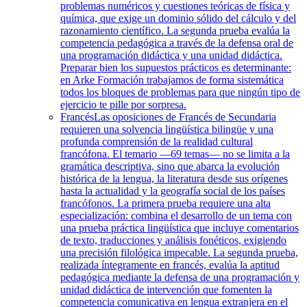
problemas numéricos y cuestiones teóricas de física y
química, que exige un dominio sólido del cálculo y del
razonamiento científico. La segunda prueba evalúa la
competencia pedagógica a través de la defensa oral de
una programación didáctica y una unidad didáctica.
Preparar bien los supuestos prácticos es determinante:
en Arke Formación trabajamos de forma sistemática
todos los bloques de problemas para que ningún tipo de
ejercicio te pille por sorpresa.
Francés
Las oposiciones de Francés de Secundaria
requieren una solvencia lingüística bilingüe y una
profunda comprensión de la realidad cultural
francófona. El temario —69 temas— no se limita a la
gramática descriptiva, sino que abarca la evolución
histórica de la lengua, la literatura desde sus orígenes
hasta la actualidad y la geografía social de los países
francófonos. La primera prueba requiere una alta
especialización: combina el desarrollo de un tema con
una prueba práctica lingüística que incluye comentarios
de texto, traducciones y análisis fonéticos, exigiendo
una precisión filológica impecable. La segunda prueba,
realizada íntegramente en francés, evalúa la aptitud
pedagógica mediante la defensa de una programación y
unidad didáctica de intervención que fomenten la
competencia comunicativa en lengua extranjera en el