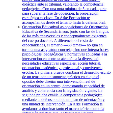
didáctica ante el tribunal, valorando la competencia
pedagógica. Con una nota mínima de 5 en cada parte
para superar la fase de oposición, la preparación
estratégica es clave. En Arke Formación te
acompañamos desde el temario hasta la defensa oral.
Orientación Educativa
Las oposiciones de Orientación
Educativa de Secundaria son, junto con las de Lengua,
de las más transversales y conceptualmente exigentes
del cuerpo docente. A diferencia del resto de
especialidades, el temario —68 temas— no gira en
torno a una asignatura concreta, sino que integra bases
psicológicas, pedagógicas y normativas aplicadas a la
intervención en centros: atención a la diversidad,
necesidades educativas especiales, acción tutorial,
orientación académica y profesional y convivencia
escolar. La primera prueba combina el desarrollo escrito
de un tema con un supuesto práctico en el que el
opositor debe diseñar una intervención real de
orientación en un centro, demostrando capacidad de
análisis y coherencia con la legislación vigente. La
segunda prueba evalúa la competencia pedagógica
mediante la defensa oral de un plan de orientación y
una unidad de intervención. En Arke Formación te
ayudamos a dominar tanto el marco teórico como la