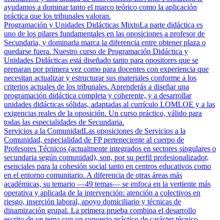
ayudamos a dominar tanto el marco teórico como la aplicación
práctica que los tribunales valoran.
Programación y Unidades Didácticas Mixto
La parte didáctica es
uno de los pilares fundamentales en las oposiciones a profesor de
Secundaria, y dominarla marca la diferencia entre obtener plaza o
quedarse fuera. Nuestro curso de Programación Didáctica y
Unidades Didácticas está diseñado tanto para opositores que se
preparan por primera vez como para docentes con experiencia que
necesitan actualizar y estructurar sus materiales conforme a los
criterios actuales de los tribunales. Aprenderás a diseñar una
programación didáctica completa y coherente, y a desarrollar
unidades didácticas sólidas, adaptadas al currículo LOMLOE y a las
exigencias reales de la oposición. Un curso práctico, válido para
todas las especialidades de Secundaria.
Servicios a la Comunidad
Las oposiciones de Servicios a la
Comunidad, especialidad de FP perteneciente al cuerpo de
Profesores Técnicos (actualmente integrados en sectores singulares o
secundaria según comunidad), son, por su perfil profesionalizador,
esenciales para la cohesión social tanto en centros educativos como
en el entorno comunitario. A diferencia de otras áreas más
académicas, su temario —49 temas— se enfoca en la vertiente más
operativa y aplicada de la intervención: atención a colectivos en
riesgo, inserción laboral, apoyo domiciliario y técnicas de
dinamización grupal. La primera prueba combina el desarrollo
escrito de un tema con un supuesto práctico de carácter técnico,