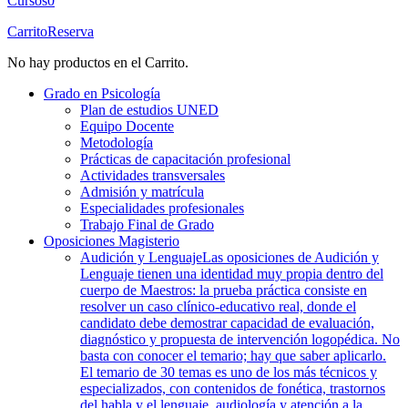
Cursos
0
Carrito
Reserva
No hay productos en el Carrito.
Grado en Psicología
Plan de estudios UNED
Equipo Docente
Metodología
Prácticas de capacitación profesional
Actividades transversales
Admisión y matrícula
Especialidades profesionales
Trabajo Final de Grado
Oposiciones Magisterio
Audición y Lenguaje
Las oposiciones de Audición y
Lenguaje tienen una identidad muy propia dentro del
cuerpo de Maestros: la prueba práctica consiste en
resolver un caso clínico-educativo real, donde el
candidato debe demostrar capacidad de evaluación,
diagnóstico y propuesta de intervención logopédica. No
basta con conocer el temario; hay que saber aplicarlo.
El temario de 30 temas es uno de los más técnicos y
especializados, con contenidos de fonética, trastornos
del habla y el lenguaje, audiología y atención a la