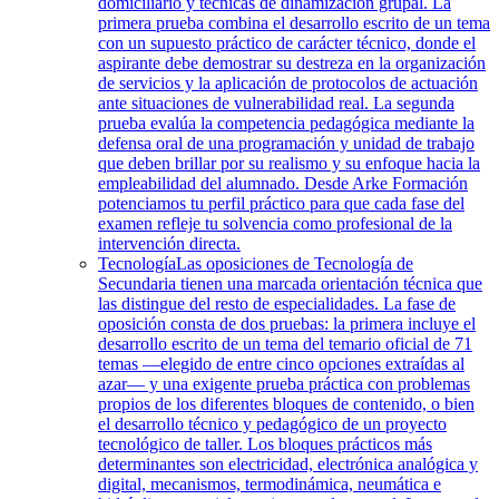
domiciliario y técnicas de dinamización grupal. La
primera prueba combina el desarrollo escrito de un tema
con un supuesto práctico de carácter técnico, donde el
aspirante debe demostrar su destreza en la organización
de servicios y la aplicación de protocolos de actuación
ante situaciones de vulnerabilidad real. La segunda
prueba evalúa la competencia pedagógica mediante la
defensa oral de una programación y unidad de trabajo
que deben brillar por su realismo y su enfoque hacia la
empleabilidad del alumnado. Desde Arke Formación
potenciamos tu perfil práctico para que cada fase del
examen refleje tu solvencia como profesional de la
intervención directa.
Tecnología
Las oposiciones de Tecnología de
Secundaria tienen una marcada orientación técnica que
las distingue del resto de especialidades. La fase de
oposición consta de dos pruebas: la primera incluye el
desarrollo escrito de un tema del temario oficial de 71
temas —elegido de entre cinco opciones extraídas al
azar— y una exigente prueba práctica con problemas
propios de los diferentes bloques de contenido, o bien
el desarrollo técnico y pedagógico de un proyecto
tecnológico de taller. Los bloques prácticos más
determinantes son electricidad, electrónica analógica y
digital, mecanismos, termodinámica, neumática e