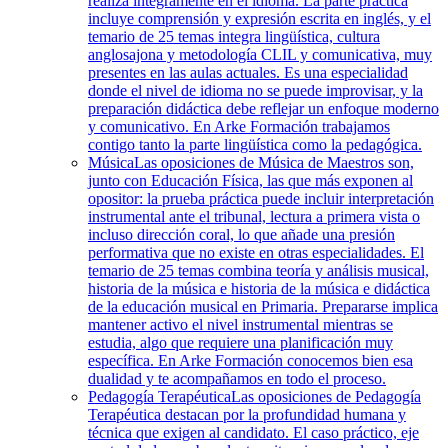
realiza íntegramente en el idioma. La parte práctica
incluye comprensión y expresión escrita en inglés, y el
temario de 25 temas integra lingüística, cultura
anglosajona y metodología CLIL y comunicativa, muy
presentes en las aulas actuales. Es una especialidad
donde el nivel de idioma no se puede improvisar, y la
preparación didáctica debe reflejar un enfoque moderno
y comunicativo. En Arke Formación trabajamos
contigo tanto la parte lingüística como la pedagógica.
Música
Las oposiciones de Música de Maestros son,
junto con Educación Física, las que más exponen al
opositor: la prueba práctica puede incluir interpretación
instrumental ante el tribunal, lectura a primera vista o
incluso dirección coral, lo que añade una presión
performativa que no existe en otras especialidades. El
temario de 25 temas combina teoría y análisis musical,
historia de la música e historia de la música e didáctica
de la educación musical en Primaria. Prepararse implica
mantener activo el nivel instrumental mientras se
estudia, algo que requiere una planificación muy
específica. En Arke Formación conocemos bien esa
dualidad y te acompañamos en todo el proceso.
Pedagogía Terapéutica
Las oposiciones de Pedagogía
Terapéutica destacan por la profundidad humana y
técnica que exigen al candidato. El caso práctico, eje