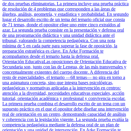
de dos pruebas eliminatorias. La primera incluye una prueba práctica
de resolución de 4 problemas que corresponden a las áreas de
álgebra, análisis, geometría, y estadística y probabilidad. En segundo
lugar el desarrollo escrito de un tema del temario oficial que consta
de 71 temas, donde el opositor elige uno entre cinco extraídos al
azar. La segunda prueba consiste en la presentación y defensa oral
de una programación didáctica y una unidad didáctica ante el
tribunal, valorando la competencia pedagógica. Con una nota
mínima de 5 en cada parte para superar la fase de oposición, la
preparación estratégica es clave. En Arke Formación te
acompañamos desde el temario hasta la defensa oral.
Orientación Educativa
Las oposiciones de Orientación Educativa de
Secundaria son, junto con las de Lengua, de las más transversales y
conceptualmente exigentes del cuerpo docente. A diferencia del
resto de especialidades, el temario —68 temas— no gira en torno a
una asignatura concreta, sino que integra bases psicológicas,
pedagógicas y normativas aplicadas a la intervención en centros:
atención a la diversidad, necesidades educativas especiales, acción
tutorial, orientación académica y profesional y convivencia escolar.
La primera prueba combina el desarrollo escrito de un tema con un
supuesto práctico en el que el opositor debe diseñar una intervención
real de orientación en un centro, demostrando capacidad de análisis
y coherencia con la legislación vigente. La segunda prueba evalúa la
competencia pedagógica mediante la defensa oral de un plan de
orientación y una unidad de intervención. En Arke Formación te