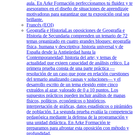
aula. En Arke Formación perfeccionamos tu fluidez y te
asesoramos en el diseño de situaciones de aprendizaje
motivadoras para garantizar que tu exposición oral sea
brillante.
Francés (EOI)
Geografía e Historia
Las oposiciones de Geografía e
Historia de Secundaria comprenden un temario de 72
temas organizado en cuatro grandes bloques: geografía
física, humana y descriptiva; historia universal y de
España desde la Antigüedad hasta la
Contemporaneidad; historia del arte; y temas de
actualidad que exigen capacidad de análisis crítico. La
primera prueba consta de una parte práctica —
resolución de un caso que pone en relación cuestiones
del temario analizando causas y soluciones— y el
desarrollo escrito de un tema elegido entre cinco
extraídos al azar, valorado de 0 a 10 puntos. Los
supuestos prácticos pueden incluir análisis de mapas
físicos, políticos, económicos o históricos,
interpretación de gráficas, datos estadísticos o pirámides
de población. La segunda prueba evalúa la competencia
pedagógica mediante la defensa de la programación y
una unidad didáctica. En Arke Formación te
preparamos para afrontar esta oposición con método y
profundidad.