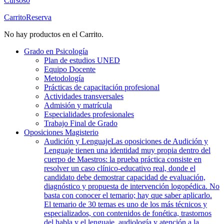
Cursos
0
Carrito
Reserva
No hay productos en el Carrito.
Grado en Psicología
Plan de estudios UNED
Equipo Docente
Metodología
Prácticas de capacitación profesional
Actividades transversales
Admisión y matrícula
Especialidades profesionales
Trabajo Final de Grado
Oposiciones Magisterio
Audición y Lenguaje
Las oposiciones de Audición y
Lenguaje tienen una identidad muy propia dentro del
cuerpo de Maestros: la prueba práctica consiste en
resolver un caso clínico-educativo real, donde el
candidato debe demostrar capacidad de evaluación,
diagnóstico y propuesta de intervención logopédica. No
basta con conocer el temario; hay que saber aplicarlo.
El temario de 30 temas es uno de los más técnicos y
especializados, con contenidos de fonética, trastornos
del habla y el lenguaje, audiología y atención a la