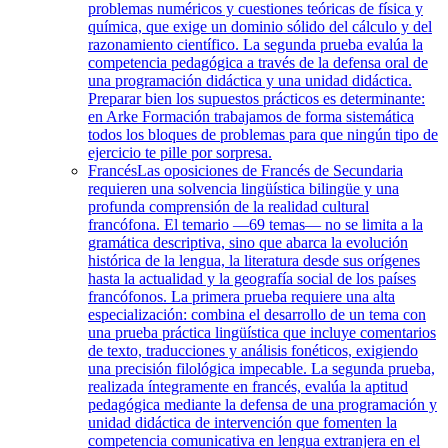
problemas numéricos y cuestiones teóricas de física y
química, que exige un dominio sólido del cálculo y del
razonamiento científico. La segunda prueba evalúa la
competencia pedagógica a través de la defensa oral de
una programación didáctica y una unidad didáctica.
Preparar bien los supuestos prácticos es determinante:
en Arke Formación trabajamos de forma sistemática
todos los bloques de problemas para que ningún tipo de
ejercicio te pille por sorpresa.
Francés
Las oposiciones de Francés de Secundaria
requieren una solvencia lingüística bilingüe y una
profunda comprensión de la realidad cultural
francófona. El temario —69 temas— no se limita a la
gramática descriptiva, sino que abarca la evolución
histórica de la lengua, la literatura desde sus orígenes
hasta la actualidad y la geografía social de los países
francófonos. La primera prueba requiere una alta
especialización: combina el desarrollo de un tema con
una prueba práctica lingüística que incluye comentarios
de texto, traducciones y análisis fonéticos, exigiendo
una precisión filológica impecable. La segunda prueba,
realizada íntegramente en francés, evalúa la aptitud
pedagógica mediante la defensa de una programación y
unidad didáctica de intervención que fomenten la
competencia comunicativa en lengua extranjera en el