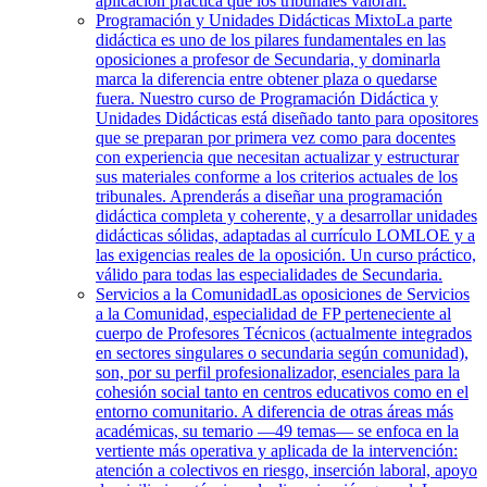
aplicación práctica que los tribunales valoran.
Programación y Unidades Didácticas Mixto
La parte
didáctica es uno de los pilares fundamentales en las
oposiciones a profesor de Secundaria, y dominarla
marca la diferencia entre obtener plaza o quedarse
fuera. Nuestro curso de Programación Didáctica y
Unidades Didácticas está diseñado tanto para opositores
que se preparan por primera vez como para docentes
con experiencia que necesitan actualizar y estructurar
sus materiales conforme a los criterios actuales de los
tribunales. Aprenderás a diseñar una programación
didáctica completa y coherente, y a desarrollar unidades
didácticas sólidas, adaptadas al currículo LOMLOE y a
las exigencias reales de la oposición. Un curso práctico,
válido para todas las especialidades de Secundaria.
Servicios a la Comunidad
Las oposiciones de Servicios
a la Comunidad, especialidad de FP perteneciente al
cuerpo de Profesores Técnicos (actualmente integrados
en sectores singulares o secundaria según comunidad),
son, por su perfil profesionalizador, esenciales para la
cohesión social tanto en centros educativos como en el
entorno comunitario. A diferencia de otras áreas más
académicas, su temario —49 temas— se enfoca en la
vertiente más operativa y aplicada de la intervención:
atención a colectivos en riesgo, inserción laboral, apoyo