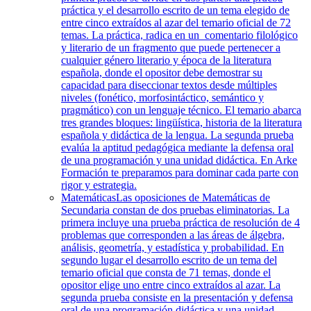
práctica y el desarrollo escrito de un tema elegido de
entre cinco extraídos al azar del temario oficial de 72
temas. La práctica, radica en un comentario filológico
y literario de un fragmento que puede pertenecer a
cualquier género literario y época de la literatura
española, donde el opositor debe demostrar su
capacidad para diseccionar textos desde múltiples
niveles (fonético, morfosintáctico, semántico y
pragmático) con un lenguaje técnico. El temario abarca
tres grandes bloques: lingüística, historia de la literatura
española y didáctica de la lengua. La segunda prueba
evalúa la aptitud pedagógica mediante la defensa oral
de una programación y una unidad didáctica. En Arke
Formación te preparamos para dominar cada parte con
rigor y estrategia.
Matemáticas
Las oposiciones de Matemáticas de
Secundaria constan de dos pruebas eliminatorias. La
primera incluye una prueba práctica de resolución de 4
problemas que corresponden a las áreas de álgebra,
análisis, geometría, y estadística y probabilidad. En
segundo lugar el desarrollo escrito de un tema del
temario oficial que consta de 71 temas, donde el
opositor elige uno entre cinco extraídos al azar. La
segunda prueba consiste en la presentación y defensa
oral de una programación didáctica y una unidad