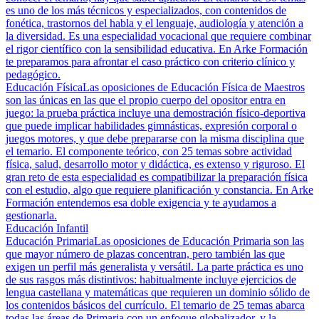
es uno de los más técnicos y especializados, con contenidos de
fonética, trastornos del habla y el lenguaje, audiología y atención a
la diversidad. Es una especialidad vocacional que requiere combinar
el rigor científico con la sensibilidad educativa. En Arke Formación
te preparamos para afrontar el caso práctico con criterio clínico y
pedagógico.
Educación Física
Las oposiciones de Educación Física de Maestros
son las únicas en las que el propio cuerpo del opositor entra en
juego: la prueba práctica incluye una demostración físico-deportiva
que puede implicar habilidades gimnásticas, expresión corporal o
juegos motores, y que debe prepararse con la misma disciplina que
el temario. El componente teórico, con 25 temas sobre actividad
física, salud, desarrollo motor y didáctica, es extenso y riguroso. El
gran reto de esta especialidad es compatibilizar la preparación física
con el estudio, algo que requiere planificación y constancia. En Arke
Formación entendemos esa doble exigencia y te ayudamos a
gestionarla.
Educación Infantil
Educación Primaria
Las oposiciones de Educación Primaria son las
que mayor número de plazas concentran, pero también las que
exigen un perfil más generalista y versátil. La parte práctica es uno
de sus rasgos más distintivos: habitualmente incluye ejercicios de
lengua castellana y matemáticas que requieren un dominio sólido de
los contenidos básicos del currículo. El temario de 25 temas abarca
todas las áreas de Primaria con un enfoque globalizador, y la