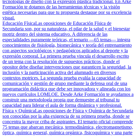
tecnologías de diseño con la expresión plástica tradicional. En Arke
Formación te dotamos de las herramientas técnicas y la visión
estética necesarias para que tu propuesta destaque por su excelencia
visual.
Educación Física
Las oposiciones de Educación Física de
Secundaria son, por su naturaleza, el pilar de la salud y el bienestar
motriz dentro del sistema educativo. A diferencia de las
especialidades puramente teóricas, el temario —65 temas— integra
conocimientos de fisiología, biomecánica y teoría del entrenamiento
con aspectos sociológicos y pedagógicos aplicados al deporte y la
expresión corporal. La primera prueba vincula el desarrollo escrito
de un tema con la resolución de supuestos prácticos, donde el
opositor debe diseñar intervenciones que garanticen la seguridad, la
inclusión y la participación activa del alumnado en diversos
contextos motrices. La segunda prueba evalúa la capacidad de
comunicación y gestión de grupo mediante la defensa oral de una
programación didáctica que debe ser innovadora y alineada con los
nuevos currículos LOMLOE. Desde Arke Formación te ayudamos a
construir una metodología propia que demuestre al tribunal tu
capacidad para liderar el aula de forma dinámica y profesional.
Física y Química
Las oposiciones de Física y Química de Secundaria
son conocidas por la alta exigencia de su primera prueba, donde se
concentra la mayor criba de aspirantes. El temario oficial comprende
75 temas que abarcan mecánica, termodinámica, electromagnetismo,
óptica, química general, química orgánica, fisicoquímica y una parte