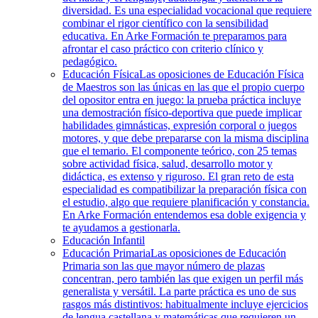
diversidad. Es una especialidad vocacional que requiere
combinar el rigor científico con la sensibilidad
educativa. En Arke Formación te preparamos para
afrontar el caso práctico con criterio clínico y
pedagógico.
Educación Física
Las oposiciones de Educación Física
de Maestros son las únicas en las que el propio cuerpo
del opositor entra en juego: la prueba práctica incluye
una demostración físico-deportiva que puede implicar
habilidades gimnásticas, expresión corporal o juegos
motores, y que debe prepararse con la misma disciplina
que el temario. El componente teórico, con 25 temas
sobre actividad física, salud, desarrollo motor y
didáctica, es extenso y riguroso. El gran reto de esta
especialidad es compatibilizar la preparación física con
el estudio, algo que requiere planificación y constancia.
En Arke Formación entendemos esa doble exigencia y
te ayudamos a gestionarla.
Educación Infantil
Educación Primaria
Las oposiciones de Educación
Primaria son las que mayor número de plazas
concentran, pero también las que exigen un perfil más
generalista y versátil. La parte práctica es uno de sus
rasgos más distintivos: habitualmente incluye ejercicios
de lengua castellana y matemáticas que requieren un