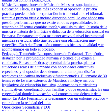
lingüística como la pedagógica.
Música
Las oposiciones de Música de Maestros son, junto con
Educación Física, las que más exponen al opositor: la prueba
práctica puede incluir interpretación instrumental ante el tribunal,
lectura a primera vista o incluso dirección coral, lo que añade una
presión performativa que no existe en otras especialidades. El
temario de 25 temas combina teoría y análisis musical, historia de la
música e historia de la música e didáctica de la educación musical en
Primaria. Prepararse implica mantener activo el nivel instrumental
mientras se estudia, algo que requiere una planificación muy
específica. En Arke Formación conocemos bien esa dualidad y te
acompañamos en todo el proceso.
Pedagogía Terapéutica
Las oposiciones de Pedagogía Terapéutica
destacan por la profundidad humana y técnica que exigen al
candidato. El caso práctico, eje central de la prueba, plantea
situaciones reales de alumnado con necesidades educativas
especiales, y el opositor debe demostrar criterio para diseñar
respuestas educativas inclusivas y fundamentadas. El temario de 30
temas es de los más extensos de Maestros e incluye marcos
legislativos de educación inclusiva, adaptaciones curriculares
significativas, coordinación con familias y otros especialistas. Es una
especialidad donde la vocación y el conocimiento deben ir de la
mano. En Arke Formación te preparamos con un enfoque práctico y
centrado en la realidad del aula.
Oposiciones Secundaria y EOI