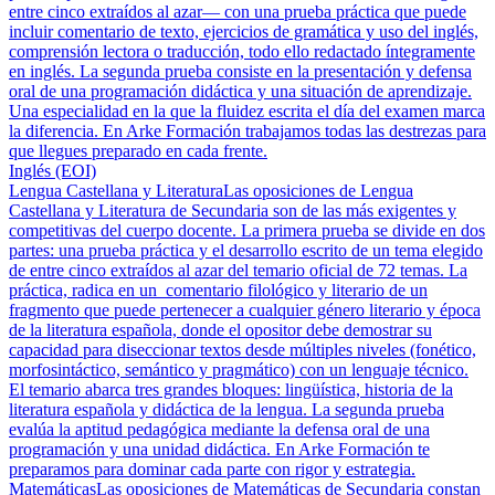
entre cinco extraídos al azar— con una prueba práctica que puede
incluir comentario de texto, ejercicios de gramática y uso del inglés,
comprensión lectora o traducción, todo ello redactado íntegramente
en inglés. La segunda prueba consiste en la presentación y defensa
oral de una programación didáctica y una situación de aprendizaje.
Una especialidad en la que la fluidez escrita el día del examen marca
la diferencia. En Arke Formación trabajamos todas las destrezas para
que llegues preparado en cada frente.
Inglés (EOI)
Lengua Castellana y Literatura
Las oposiciones de Lengua
Castellana y Literatura de Secundaria son de las más exigentes y
competitivas del cuerpo docente. La primera prueba se divide en dos
partes: una prueba práctica y el desarrollo escrito de un tema elegido
de entre cinco extraídos al azar del temario oficial de 72 temas. La
práctica, radica en un comentario filológico y literario de un
fragmento que puede pertenecer a cualquier género literario y época
de la literatura española, donde el opositor debe demostrar su
capacidad para diseccionar textos desde múltiples niveles (fonético,
morfosintáctico, semántico y pragmático) con un lenguaje técnico.
El temario abarca tres grandes bloques: lingüística, historia de la
literatura española y didáctica de la lengua. La segunda prueba
evalúa la aptitud pedagógica mediante la defensa oral de una
programación y una unidad didáctica. En Arke Formación te
preparamos para dominar cada parte con rigor y estrategia.
Matemáticas
Las oposiciones de Matemáticas de Secundaria constan