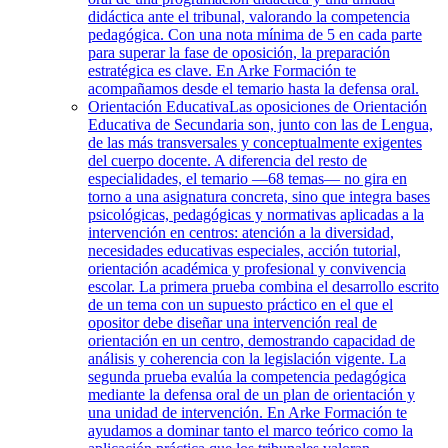
didáctica ante el tribunal, valorando la competencia
pedagógica. Con una nota mínima de 5 en cada parte
para superar la fase de oposición, la preparación
estratégica es clave. En Arke Formación te
acompañamos desde el temario hasta la defensa oral.
Orientación Educativa
Las oposiciones de Orientación
Educativa de Secundaria son, junto con las de Lengua,
de las más transversales y conceptualmente exigentes
del cuerpo docente. A diferencia del resto de
especialidades, el temario —68 temas— no gira en
torno a una asignatura concreta, sino que integra bases
psicológicas, pedagógicas y normativas aplicadas a la
intervención en centros: atención a la diversidad,
necesidades educativas especiales, acción tutorial,
orientación académica y profesional y convivencia
escolar. La primera prueba combina el desarrollo escrito
de un tema con un supuesto práctico en el que el
opositor debe diseñar una intervención real de
orientación en un centro, demostrando capacidad de
análisis y coherencia con la legislación vigente. La
segunda prueba evalúa la competencia pedagógica
mediante la defensa oral de un plan de orientación y
una unidad de intervención. En Arke Formación te
ayudamos a dominar tanto el marco teórico como la