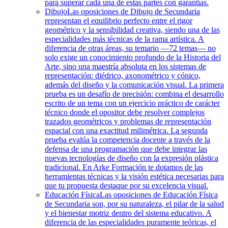
para superar cada una de estas partes con garantías.
Dibujo
Las oposiciones de Dibujo de Secundaria
representan el equilibrio perfecto entre el rigor
geométrico y la sensibilidad creativa, siendo una de las
especialidades más técnicas de la rama artística. A
diferencia de otras áreas, su temario —72 temas— no
solo exige un conocimiento profundo de la Historia del
Arte, sino una maestría absoluta en los sistemas de
representación: diédrico, axonométrico y cónico,
además del diseño y la comunicación visual. La primera
prueba es un desafío de precisión: combina el desarrollo
escrito de un tema con un ejercicio práctico de carácter
técnico donde el opositor debe resolver complejos
trazados geométricos y problemas de representación
espacial con una exactitud milimétrica. La segunda
prueba evalúa la competencia docente a través de la
defensa de una programación que debe integrar las
nuevas tecnologías de diseño con la expresión plástica
tradicional. En Arke Formación te dotamos de las
herramientas técnicas y la visión estética necesarias para
que tu propuesta destaque por su excelencia visual.
Educación Física
Las oposiciones de Educación Física
de Secundaria son, por su naturaleza, el pilar de la salud
y el bienestar motriz dentro del sistema educativo. A
diferencia de las especialidades puramente teóricas, el