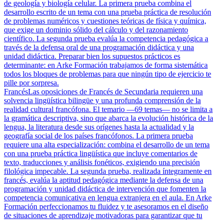
de geología y biología celular. La primera prueba combina el
desarrollo escrito de un tema con una prueba práctica de resolución
de problemas numéricos y cuestiones teóricas de física y química,
que exige un dominio sólido del cálculo y del razonamiento
científico. La segunda prueba evalúa la competencia pedagógica a
través de la defensa oral de una programación didáctica y una
unidad didáctica. Preparar bien los supuestos prácticos es
determinante: en Arke Formación trabajamos de forma sistemática
todos los bloques de problemas para que ningún tipo de ejercicio te
pille por sorpresa.
Francés
Las oposiciones de Francés de Secundaria requieren una
solvencia lingüística bilingüe y una profunda comprensión de la
realidad cultural francófona. El temario —69 temas— no se limita a
la gramática descriptiva, sino que abarca la evolución histórica de la
lengua, la literatura desde sus orígenes hasta la actualidad y la
geografía social de los países francófonos. La primera prueba
requiere una alta especialización: combina el desarrollo de un tema
con una prueba práctica lingüística que incluye comentarios de
texto, traducciones y análisis fonéticos, exigiendo una precisión
filológica impecable. La segunda prueba, realizada íntegramente en
francés, evalúa la aptitud pedagógica mediante la defensa de una
programación y unidad didáctica de intervención que fomenten la
competencia comunicativa en lengua extranjera en el aula. En Arke
Formación perfeccionamos tu fluidez y te asesoramos en el diseño
de situaciones de aprendizaje motivadoras para garantizar que tu