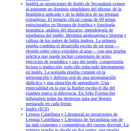
Inglés
Las oposiciones de Inglés de Secundaria exigen
al aspirante un dominio simultáneo del idioma, de la
lingüística aplicada y de la didáctica de las lenguas
extranjeras. El temario oficial consta de 69 temas
estructurados en bloques de fonética y fonología,
gramática, análisis del discurso, metodología de
enseñanza del inglés, literatura anglosajona e historia y
cultura de los países de habla inglesa. La primera
prueba combina el desarrollo escrito de un tema —
elegido entre cinco extraídos al azar— con una prueba
práctica que puede incluir comentario de texto,
ejercicios de gramática y uso del inglés, comprensión
lectora o traducción, todo ello redactado íntegramente
en inglés. La segunda prueba consiste en la
presentación y defensa oral de una programación
didáctica y una situación de aprendizaje. Una
especialidad en la que la fluidez escrita el día del
examen marca la diferencia. En Arke Formación
trabajamos todas las destrezas para que llegues
preparado en cada frente.
Inglés (EOI)
Lengua Castellana y Literatura
Las oposiciones de
Lengua Castellana y Literatura de Secundaria son de
las más exigentes y competitivas del cuerpo docente. La
primera prueba se divide en dos partes: una prueba