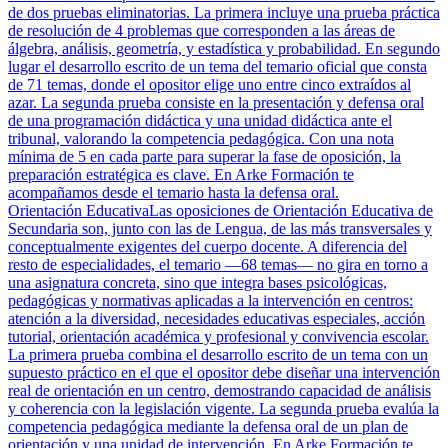
de dos pruebas eliminatorias. La primera incluye una prueba práctica
de resolución de 4 problemas que corresponden a las áreas de
álgebra, análisis, geometría, y estadística y probabilidad. En segundo
lugar el desarrollo escrito de un tema del temario oficial que consta
de 71 temas, donde el opositor elige uno entre cinco extraídos al
azar. La segunda prueba consiste en la presentación y defensa oral
de una programación didáctica y una unidad didáctica ante el
tribunal, valorando la competencia pedagógica. Con una nota
mínima de 5 en cada parte para superar la fase de oposición, la
preparación estratégica es clave. En Arke Formación te
acompañamos desde el temario hasta la defensa oral.
Orientación Educativa
Las oposiciones de Orientación Educativa de
Secundaria son, junto con las de Lengua, de las más transversales y
conceptualmente exigentes del cuerpo docente. A diferencia del
resto de especialidades, el temario —68 temas— no gira en torno a
una asignatura concreta, sino que integra bases psicológicas,
pedagógicas y normativas aplicadas a la intervención en centros:
atención a la diversidad, necesidades educativas especiales, acción
tutorial, orientación académica y profesional y convivencia escolar.
La primera prueba combina el desarrollo escrito de un tema con un
supuesto práctico en el que el opositor debe diseñar una intervención
real de orientación en un centro, demostrando capacidad de análisis
y coherencia con la legislación vigente. La segunda prueba evalúa la
competencia pedagógica mediante la defensa oral de un plan de
orientación y una unidad de intervención. En Arke Formación te