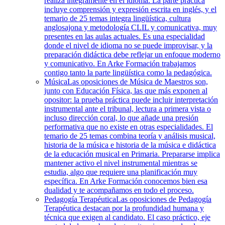
realiza íntegramente en el idioma. La parte práctica
incluye comprensión y expresión escrita en inglés, y el
temario de 25 temas integra lingüística, cultura
anglosajona y metodología CLIL y comunicativa, muy
presentes en las aulas actuales. Es una especialidad
donde el nivel de idioma no se puede improvisar, y la
preparación didáctica debe reflejar un enfoque moderno
y comunicativo. En Arke Formación trabajamos
contigo tanto la parte lingüística como la pedagógica.
Música
Las oposiciones de Música de Maestros son,
junto con Educación Física, las que más exponen al
opositor: la prueba práctica puede incluir interpretación
instrumental ante el tribunal, lectura a primera vista o
incluso dirección coral, lo que añade una presión
performativa que no existe en otras especialidades. El
temario de 25 temas combina teoría y análisis musical,
historia de la música e historia de la música e didáctica
de la educación musical en Primaria. Prepararse implica
mantener activo el nivel instrumental mientras se
estudia, algo que requiere una planificación muy
específica. En Arke Formación conocemos bien esa
dualidad y te acompañamos en todo el proceso.
Pedagogía Terapéutica
Las oposiciones de Pedagogía
Terapéutica destacan por la profundidad humana y
técnica que exigen al candidato. El caso práctico, eje