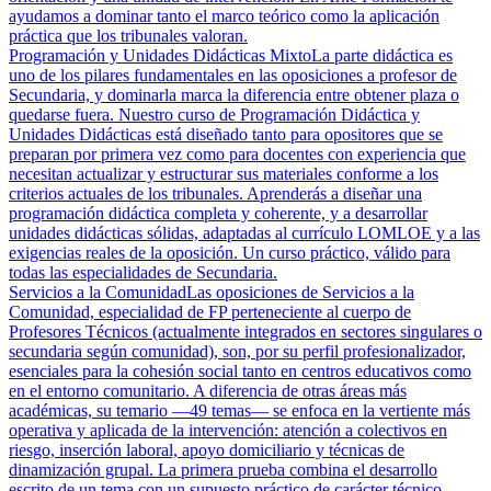
ayudamos a dominar tanto el marco teórico como la aplicación
práctica que los tribunales valoran.
Programación y Unidades Didácticas Mixto
La parte didáctica es
uno de los pilares fundamentales en las oposiciones a profesor de
Secundaria, y dominarla marca la diferencia entre obtener plaza o
quedarse fuera. Nuestro curso de Programación Didáctica y
Unidades Didácticas está diseñado tanto para opositores que se
preparan por primera vez como para docentes con experiencia que
necesitan actualizar y estructurar sus materiales conforme a los
criterios actuales de los tribunales. Aprenderás a diseñar una
programación didáctica completa y coherente, y a desarrollar
unidades didácticas sólidas, adaptadas al currículo LOMLOE y a las
exigencias reales de la oposición. Un curso práctico, válido para
todas las especialidades de Secundaria.
Servicios a la Comunidad
Las oposiciones de Servicios a la
Comunidad, especialidad de FP perteneciente al cuerpo de
Profesores Técnicos (actualmente integrados en sectores singulares o
secundaria según comunidad), son, por su perfil profesionalizador,
esenciales para la cohesión social tanto en centros educativos como
en el entorno comunitario. A diferencia de otras áreas más
académicas, su temario —49 temas— se enfoca en la vertiente más
operativa y aplicada de la intervención: atención a colectivos en
riesgo, inserción laboral, apoyo domiciliario y técnicas de
dinamización grupal. La primera prueba combina el desarrollo
escrito de un tema con un supuesto práctico de carácter técnico,