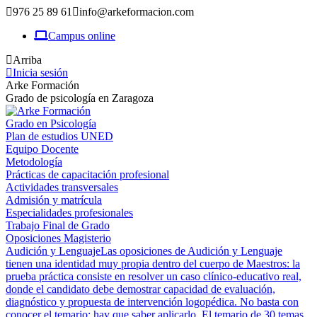
976 25 89 61
info@arkeformacion.com
Campus online
Arriba
Inicia sesión
Arke Formación
Grado de psicología en Zaragoza
Grado en Psicología
Plan de estudios UNED
Equipo Docente
Metodología
Prácticas de capacitación profesional
Actividades transversales
Admisión y matrícula
Especialidades profesionales
Trabajo Final de Grado
Oposiciones Magisterio
Audición y Lenguaje
Las oposiciones de Audición y Lenguaje
tienen una identidad muy propia dentro del cuerpo de Maestros: la
prueba práctica consiste en resolver un caso clínico-educativo real,
donde el candidato debe demostrar capacidad de evaluación,
diagnóstico y propuesta de intervención logopédica. No basta con
conocer el temario; hay que saber aplicarlo. El temario de 30 temas