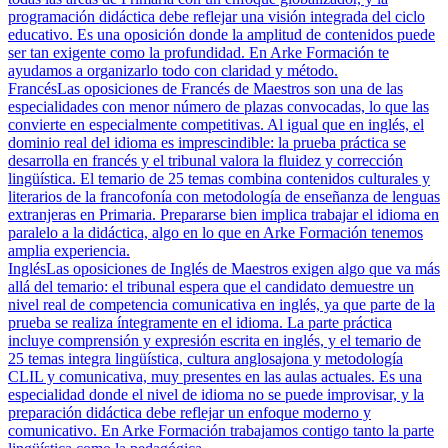
programación didáctica debe reflejar una visión integrada del ciclo
educativo. Es una oposición donde la amplitud de contenidos puede
ser tan exigente como la profundidad. En Arke Formación te
ayudamos a organizarlo todo con claridad y método.
Francés
Las oposiciones de Francés de Maestros son una de las
especialidades con menor número de plazas convocadas, lo que las
convierte en especialmente competitivas. Al igual que en inglés, el
dominio real del idioma es imprescindible: la prueba práctica se
desarrolla en francés y el tribunal valora la fluidez y corrección
lingüística. El temario de 25 temas combina contenidos culturales y
literarios de la francofonía con metodología de enseñanza de lenguas
extranjeras en Primaria. Prepararse bien implica trabajar el idioma en
paralelo a la didáctica, algo en lo que en Arke Formación tenemos
amplia experiencia.
Inglés
Las oposiciones de Inglés de Maestros exigen algo que va más
allá del temario: el tribunal espera que el candidato demuestre un
nivel real de competencia comunicativa en inglés, ya que parte de la
prueba se realiza íntegramente en el idioma. La parte práctica
incluye comprensión y expresión escrita en inglés, y el temario de
25 temas integra lingüística, cultura anglosajona y metodología
CLIL y comunicativa, muy presentes en las aulas actuales. Es una
especialidad donde el nivel de idioma no se puede improvisar, y la
preparación didáctica debe reflejar un enfoque moderno y
comunicativo. En Arke Formación trabajamos contigo tanto la parte