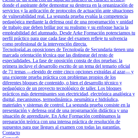
donde el aspirante debe demostrar su destreza en la organización de
servicios y la aplicación de protocolos de actuación ante situaciones
de vulnerabilidad real. La segunda prueba evalúa la competencia
pedagógica mediante la defensa oral de una programación y unidad
de trabajo que deben brillar por su realismo y su enfoque hacia la
empleabilidad del alumnado. Desde Arke Formación potenciamos tu
perfil práctico para que cada fase del examen refleje tu solvencia
como profesional de la intervención directa.
Tecnología
Las oposiciones de Tecnología de Secundaria tienen una
marcada orientación técnica que las distingue del resto de
especialidades. La fase de oposición consta de dos pruebas: la
primera incluye el desarrollo escrito de un tema del temario oficial
de 71 temas —elegido de entre cinco opciones extraídas al azar— y
una exigente prueba práctica con problemas propios de los
diferentes bloques de contenido, o bien el desarrollo técnico y
pedagógico de un proyecto tecnológico de taller. Los bloques
prácticos más determinantes son electricidad, electrónica analógica y
digital, mecanismos, termodinámica, neumática e hidráulica,
materiales y sistemas de control. La segunda prueba consiste en la
presentación y defensa oral de una programación didáctica y una
situación de aprendizaje. En Arke Formación combinamos la
preparación teórica con una intensa práctica de resolución de
supuestos para que llegues al examen con todas las garantías.
Contacto