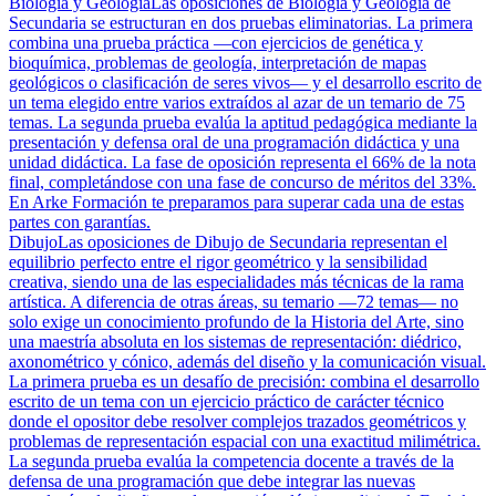
Biología y Geología
Las oposiciones de Biología y Geología de
Secundaria se estructuran en dos pruebas eliminatorias. La primera
combina una prueba práctica —con ejercicios de genética y
bioquímica, problemas de geología, interpretación de mapas
geológicos o clasificación de seres vivos— y el desarrollo escrito de
un tema elegido entre varios extraídos al azar de un temario de 75
temas. La segunda prueba evalúa la aptitud pedagógica mediante la
presentación y defensa oral de una programación didáctica y una
unidad didáctica. La fase de oposición representa el 66% de la nota
final, completándose con una fase de concurso de méritos del 33%.
En Arke Formación te preparamos para superar cada una de estas
partes con garantías.
Dibujo
Las oposiciones de Dibujo de Secundaria representan el
equilibrio perfecto entre el rigor geométrico y la sensibilidad
creativa, siendo una de las especialidades más técnicas de la rama
artística. A diferencia de otras áreas, su temario —72 temas— no
solo exige un conocimiento profundo de la Historia del Arte, sino
una maestría absoluta en los sistemas de representación: diédrico,
axonométrico y cónico, además del diseño y la comunicación visual.
La primera prueba es un desafío de precisión: combina el desarrollo
escrito de un tema con un ejercicio práctico de carácter técnico
donde el opositor debe resolver complejos trazados geométricos y
problemas de representación espacial con una exactitud milimétrica.
La segunda prueba evalúa la competencia docente a través de la
defensa de una programación que debe integrar las nuevas