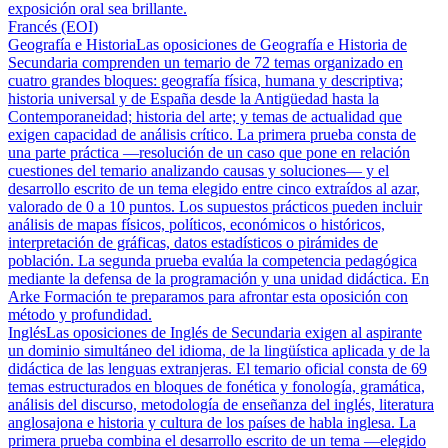
exposición oral sea brillante.
Francés (EOI)
Geografía e Historia
Las oposiciones de Geografía e Historia de
Secundaria comprenden un temario de 72 temas organizado en
cuatro grandes bloques: geografía física, humana y descriptiva;
historia universal y de España desde la Antigüedad hasta la
Contemporaneidad; historia del arte; y temas de actualidad que
exigen capacidad de análisis crítico. La primera prueba consta de
una parte práctica —resolución de un caso que pone en relación
cuestiones del temario analizando causas y soluciones— y el
desarrollo escrito de un tema elegido entre cinco extraídos al azar,
valorado de 0 a 10 puntos. Los supuestos prácticos pueden incluir
análisis de mapas físicos, políticos, económicos o históricos,
interpretación de gráficas, datos estadísticos o pirámides de
población. La segunda prueba evalúa la competencia pedagógica
mediante la defensa de la programación y una unidad didáctica. En
Arke Formación te preparamos para afrontar esta oposición con
método y profundidad.
Inglés
Las oposiciones de Inglés de Secundaria exigen al aspirante
un dominio simultáneo del idioma, de la lingüística aplicada y de la
didáctica de las lenguas extranjeras. El temario oficial consta de 69
temas estructurados en bloques de fonética y fonología, gramática,
análisis del discurso, metodología de enseñanza del inglés, literatura
anglosajona e historia y cultura de los países de habla inglesa. La
primera prueba combina el desarrollo escrito de un tema —elegido