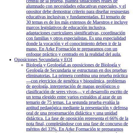
central de la prueba, plantea situaciones reales de
alumnado con necesidades educativas especiales, y el
opositor debe demostrar criterio para diseñar respuestas
educativas inclusivas y fundamentadas. El temario de
30 temas es de los más extensos de Maestros e incluye
marcos legislativos de educación inclusiva,
adaptaciones curriculares significativas, coordinación
con familias y otros especialistas. Es una especialidad
donde la vocación y el conocimiento deben ir de la
mano. En Arke Formación te preparamos con un
enfoque práctico y centrado en la realidad del aula.
Oposiciones Secundaria y EOI
Biología y Geología
Las oposiciones de Biología y
Geología de Secundaria se estructuran en dos pruebas
eliminatorias. La primera combina una prueba práctica
—con ejercicios de genética y bioquímica, problemas
de geología, interpretación de mapas geológicos o
clasificación de seres vivos— y el desarrollo escrito de
un tema elegido entre varios extraídos al azar de un
temario de 75 temas. La segunda prueba evalúa la
aptitud pedagógica mediante la presentación y defensa
oral de una programación didáctica y una unidad
didáctica. La fase de oposición representa el 66% de la
nota final, completándose con una fase de concurso de
méritos del 33%. En Arke Formación te preparamos