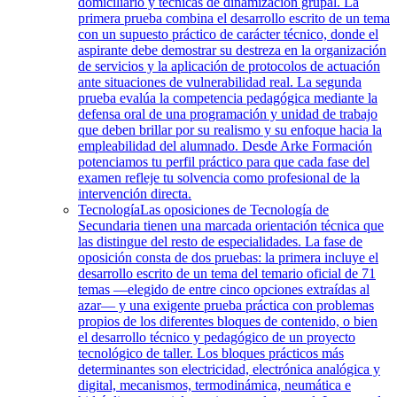
domiciliario y técnicas de dinamización grupal. La
primera prueba combina el desarrollo escrito de un tema
con un supuesto práctico de carácter técnico, donde el
aspirante debe demostrar su destreza en la organización
de servicios y la aplicación de protocolos de actuación
ante situaciones de vulnerabilidad real. La segunda
prueba evalúa la competencia pedagógica mediante la
defensa oral de una programación y unidad de trabajo
que deben brillar por su realismo y su enfoque hacia la
empleabilidad del alumnado. Desde Arke Formación
potenciamos tu perfil práctico para que cada fase del
examen refleje tu solvencia como profesional de la
intervención directa.
Tecnología
Las oposiciones de Tecnología de
Secundaria tienen una marcada orientación técnica que
las distingue del resto de especialidades. La fase de
oposición consta de dos pruebas: la primera incluye el
desarrollo escrito de un tema del temario oficial de 71
temas —elegido de entre cinco opciones extraídas al
azar— y una exigente prueba práctica con problemas
propios de los diferentes bloques de contenido, o bien
el desarrollo técnico y pedagógico de un proyecto
tecnológico de taller. Los bloques prácticos más
determinantes son electricidad, electrónica analógica y
digital, mecanismos, termodinámica, neumática e