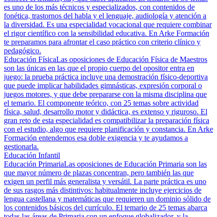
es uno de los más técnicos y especializados, con contenidos de
fonética, trastornos del habla y el lenguaje, audiología y atención a
la diversidad. Es una especialidad vocacional que requiere combinar
el rigor científico con la sensibilidad educativa. En Arke Formación
te preparamos para afrontar el caso práctico con criterio clínico y
pedagógico.
Educación Física
Las oposiciones de Educación Física de Maestros
son las únicas en las que el propio cuerpo del opositor entra en
juego: la prueba práctica incluye una demostración físico-deportiva
que puede implicar habilidades gimnásticas, expresión corporal o
juegos motores, y que debe prepararse con la misma disciplina que
el temario. El componente teórico, con 25 temas sobre actividad
física, salud, desarrollo motor y didáctica, es extenso y riguroso. El
gran reto de esta especialidad es compatibilizar la preparación física
con el estudio, algo que requiere planificación y constancia. En Arke
Formación entendemos esa doble exigencia y te ayudamos a
gestionarla.
Educación Infantil
Educación Primaria
Las oposiciones de Educación Primaria son las
que mayor número de plazas concentran, pero también las que
exigen un perfil más generalista y versátil. La parte práctica es uno
de sus rasgos más distintivos: habitualmente incluye ejercicios de
lengua castellana y matemáticas que requieren un dominio sólido de
los contenidos básicos del currículo. El temario de 25 temas abarca
todas las áreas de Primaria con un enfoque globalizador, y la