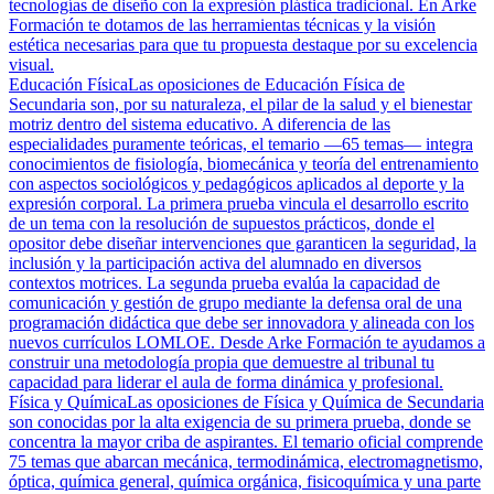
tecnologías de diseño con la expresión plástica tradicional. En Arke
Formación te dotamos de las herramientas técnicas y la visión
estética necesarias para que tu propuesta destaque por su excelencia
visual.
Educación Física
Las oposiciones de Educación Física de
Secundaria son, por su naturaleza, el pilar de la salud y el bienestar
motriz dentro del sistema educativo. A diferencia de las
especialidades puramente teóricas, el temario —65 temas— integra
conocimientos de fisiología, biomecánica y teoría del entrenamiento
con aspectos sociológicos y pedagógicos aplicados al deporte y la
expresión corporal. La primera prueba vincula el desarrollo escrito
de un tema con la resolución de supuestos prácticos, donde el
opositor debe diseñar intervenciones que garanticen la seguridad, la
inclusión y la participación activa del alumnado en diversos
contextos motrices. La segunda prueba evalúa la capacidad de
comunicación y gestión de grupo mediante la defensa oral de una
programación didáctica que debe ser innovadora y alineada con los
nuevos currículos LOMLOE. Desde Arke Formación te ayudamos a
construir una metodología propia que demuestre al tribunal tu
capacidad para liderar el aula de forma dinámica y profesional.
Física y Química
Las oposiciones de Física y Química de Secundaria
son conocidas por la alta exigencia de su primera prueba, donde se
concentra la mayor criba de aspirantes. El temario oficial comprende
75 temas que abarcan mecánica, termodinámica, electromagnetismo,
óptica, química general, química orgánica, fisicoquímica y una parte