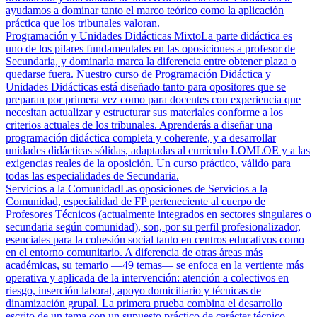
ayudamos a dominar tanto el marco teórico como la aplicación
práctica que los tribunales valoran.
Programación y Unidades Didácticas Mixto
La parte didáctica es
uno de los pilares fundamentales en las oposiciones a profesor de
Secundaria, y dominarla marca la diferencia entre obtener plaza o
quedarse fuera. Nuestro curso de Programación Didáctica y
Unidades Didácticas está diseñado tanto para opositores que se
preparan por primera vez como para docentes con experiencia que
necesitan actualizar y estructurar sus materiales conforme a los
criterios actuales de los tribunales. Aprenderás a diseñar una
programación didáctica completa y coherente, y a desarrollar
unidades didácticas sólidas, adaptadas al currículo LOMLOE y a las
exigencias reales de la oposición. Un curso práctico, válido para
todas las especialidades de Secundaria.
Servicios a la Comunidad
Las oposiciones de Servicios a la
Comunidad, especialidad de FP perteneciente al cuerpo de
Profesores Técnicos (actualmente integrados en sectores singulares o
secundaria según comunidad), son, por su perfil profesionalizador,
esenciales para la cohesión social tanto en centros educativos como
en el entorno comunitario. A diferencia de otras áreas más
académicas, su temario —49 temas— se enfoca en la vertiente más
operativa y aplicada de la intervención: atención a colectivos en
riesgo, inserción laboral, apoyo domiciliario y técnicas de
dinamización grupal. La primera prueba combina el desarrollo
escrito de un tema con un supuesto práctico de carácter técnico,