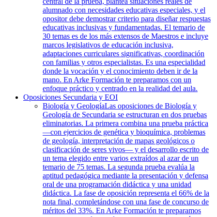
central de la prueba, plantea situaciones reales de
alumnado con necesidades educativas especiales, y el
opositor debe demostrar criterio para diseñar respuestas
educativas inclusivas y fundamentadas. El temario de
30 temas es de los más extensos de Maestros e incluye
marcos legislativos de educación inclusiva,
adaptaciones curriculares significativas, coordinación
con familias y otros especialistas. Es una especialidad
donde la vocación y el conocimiento deben ir de la
mano. En Arke Formación te preparamos con un
enfoque práctico y centrado en la realidad del aula.
Oposiciones Secundaria y EOI
Biología y Geología
Las oposiciones de Biología y
Geología de Secundaria se estructuran en dos pruebas
eliminatorias. La primera combina una prueba práctica
—con ejercicios de genética y bioquímica, problemas
de geología, interpretación de mapas geológicos o
clasificación de seres vivos— y el desarrollo escrito de
un tema elegido entre varios extraídos al azar de un
temario de 75 temas. La segunda prueba evalúa la
aptitud pedagógica mediante la presentación y defensa
oral de una programación didáctica y una unidad
didáctica. La fase de oposición representa el 66% de la
nota final, completándose con una fase de concurso de
méritos del 33%. En Arke Formación te preparamos