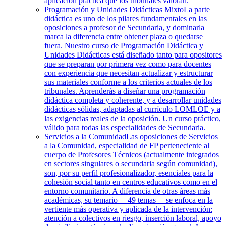
aplicación práctica que los tribunales valoran.
Programación y Unidades Didácticas Mixto
La parte
didáctica es uno de los pilares fundamentales en las
oposiciones a profesor de Secundaria, y dominarla
marca la diferencia entre obtener plaza o quedarse
fuera. Nuestro curso de Programación Didáctica y
Unidades Didácticas está diseñado tanto para opositores
que se preparan por primera vez como para docentes
con experiencia que necesitan actualizar y estructurar
sus materiales conforme a los criterios actuales de los
tribunales. Aprenderás a diseñar una programación
didáctica completa y coherente, y a desarrollar unidades
didácticas sólidas, adaptadas al currículo LOMLOE y a
las exigencias reales de la oposición. Un curso práctico,
válido para todas las especialidades de Secundaria.
Servicios a la Comunidad
Las oposiciones de Servicios
a la Comunidad, especialidad de FP perteneciente al
cuerpo de Profesores Técnicos (actualmente integrados
en sectores singulares o secundaria según comunidad),
son, por su perfil profesionalizador, esenciales para la
cohesión social tanto en centros educativos como en el
entorno comunitario. A diferencia de otras áreas más
académicas, su temario —49 temas— se enfoca en la
vertiente más operativa y aplicada de la intervención:
atención a colectivos en riesgo, inserción laboral, apoyo