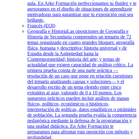
aula. En Arke Formación perfeccionamos tu fluidez y te
asesoramos en el diseño de situaciones de aprendizaje
motivadoras para garantizar que tu exposición oral sea
brillante.
Francés (EOI)
Geografía e Historia
Las oposiciones de Geografía e
Historia de Secundaria comprenden un temario de 72
temas organizado en cuatro grandes bloques: geografía
física, humana y descriptiva; historia universal y de
España desde la Antigüedad hasta la
Contemporaneidad; historia del arte; y temas de
actualidad que exigen capacidad de análisis crítico. La
primera prueba consta de una parte práctica —
resolución de un caso que pone en relación cuestiones
del temario analizando causas y soluciones— y el
desarrollo escrito de un tema elegido entre cinco
extraídos al azar, valorado de 0 a 10 puntos. Los
supuestos prácticos pueden incluir análisis de mapas
físicos, políticos, económicos o históricos,
interpretación de gráficas, datos estadísticos o pirámides
de población. La segunda prueba evalúa la competencia
pedagógica mediante la defensa de la programación y
una unidad didáctica. En Arke Formación te
preparamos para afrontar esta oposición con método y
profundidad.