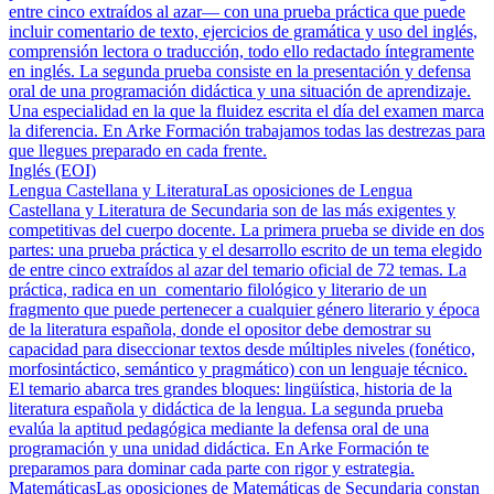
entre cinco extraídos al azar— con una prueba práctica que puede
incluir comentario de texto, ejercicios de gramática y uso del inglés,
comprensión lectora o traducción, todo ello redactado íntegramente
en inglés. La segunda prueba consiste en la presentación y defensa
oral de una programación didáctica y una situación de aprendizaje.
Una especialidad en la que la fluidez escrita el día del examen marca
la diferencia. En Arke Formación trabajamos todas las destrezas para
que llegues preparado en cada frente.
Inglés (EOI)
Lengua Castellana y Literatura
Las oposiciones de Lengua
Castellana y Literatura de Secundaria son de las más exigentes y
competitivas del cuerpo docente. La primera prueba se divide en dos
partes: una prueba práctica y el desarrollo escrito de un tema elegido
de entre cinco extraídos al azar del temario oficial de 72 temas. La
práctica, radica en un comentario filológico y literario de un
fragmento que puede pertenecer a cualquier género literario y época
de la literatura española, donde el opositor debe demostrar su
capacidad para diseccionar textos desde múltiples niveles (fonético,
morfosintáctico, semántico y pragmático) con un lenguaje técnico.
El temario abarca tres grandes bloques: lingüística, historia de la
literatura española y didáctica de la lengua. La segunda prueba
evalúa la aptitud pedagógica mediante la defensa oral de una
programación y una unidad didáctica. En Arke Formación te
preparamos para dominar cada parte con rigor y estrategia.
Matemáticas
Las oposiciones de Matemáticas de Secundaria constan