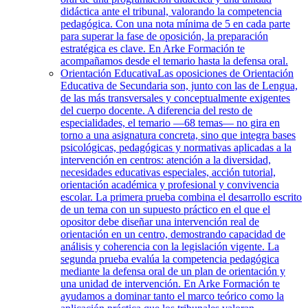
didáctica ante el tribunal, valorando la competencia
pedagógica. Con una nota mínima de 5 en cada parte
para superar la fase de oposición, la preparación
estratégica es clave. En Arke Formación te
acompañamos desde el temario hasta la defensa oral.
Orientación Educativa
Las oposiciones de Orientación
Educativa de Secundaria son, junto con las de Lengua,
de las más transversales y conceptualmente exigentes
del cuerpo docente. A diferencia del resto de
especialidades, el temario —68 temas— no gira en
torno a una asignatura concreta, sino que integra bases
psicológicas, pedagógicas y normativas aplicadas a la
intervención en centros: atención a la diversidad,
necesidades educativas especiales, acción tutorial,
orientación académica y profesional y convivencia
escolar. La primera prueba combina el desarrollo escrito
de un tema con un supuesto práctico en el que el
opositor debe diseñar una intervención real de
orientación en un centro, demostrando capacidad de
análisis y coherencia con la legislación vigente. La
segunda prueba evalúa la competencia pedagógica
mediante la defensa oral de un plan de orientación y
una unidad de intervención. En Arke Formación te
ayudamos a dominar tanto el marco teórico como la