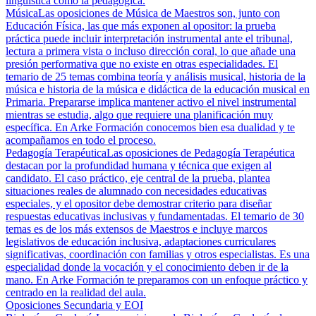
lingüística como la pedagógica.
Música
Las oposiciones de Música de Maestros son, junto con
Educación Física, las que más exponen al opositor: la prueba
práctica puede incluir interpretación instrumental ante el tribunal,
lectura a primera vista o incluso dirección coral, lo que añade una
presión performativa que no existe en otras especialidades. El
temario de 25 temas combina teoría y análisis musical, historia de la
música e historia de la música e didáctica de la educación musical en
Primaria. Prepararse implica mantener activo el nivel instrumental
mientras se estudia, algo que requiere una planificación muy
específica. En Arke Formación conocemos bien esa dualidad y te
acompañamos en todo el proceso.
Pedagogía Terapéutica
Las oposiciones de Pedagogía Terapéutica
destacan por la profundidad humana y técnica que exigen al
candidato. El caso práctico, eje central de la prueba, plantea
situaciones reales de alumnado con necesidades educativas
especiales, y el opositor debe demostrar criterio para diseñar
respuestas educativas inclusivas y fundamentadas. El temario de 30
temas es de los más extensos de Maestros e incluye marcos
legislativos de educación inclusiva, adaptaciones curriculares
significativas, coordinación con familias y otros especialistas. Es una
especialidad donde la vocación y el conocimiento deben ir de la
mano. En Arke Formación te preparamos con un enfoque práctico y
centrado en la realidad del aula.
Oposiciones Secundaria y EOI