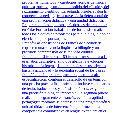
problemas numéricos y cuestiones teóricas de física y
química, que exige un dominio sólido del cálculo y del
razonamiento científico. La segunda prueba evalúa la
competencia pedagógica a través de la defensa oral de
una programación didáctica y una unidad didáctica.
Preparar bien los supuestos prácticos es determinante:
en Arke Formación trabajamos de forma sistemática
todos los bloques de problemas para que ningún tipo de
ejercicio te pille por sorpresa.
Francés
Las oposiciones de Francés de Secundaria
requieren una solvencia lingüística bilingüe y una
profunda comprensión de la realidad cultural
francófona. El temario —69 temas— no se limita a la
gramática descriptiva, sino que abarca la evolución
histórica de la lengua, la literatura desde sus orígenes
hasta la actualidad y la geografía social de los países
francófonos. La primera prueba requiere una alta
especialización: combina el desarrollo de un tema con
una prueba práctica lingüística que incluye comentarios
de texto, traducciones y análisis fonéticos, exigiendo
una precisión filológica impecable. La segunda prueba,
realizada íntegramente en francés, evalúa la aptitud
pedagógica mediante la defensa de una programación y
unidad didáctica de intervención que fomenten la
competencia comunicativa en lengua extranjera en el