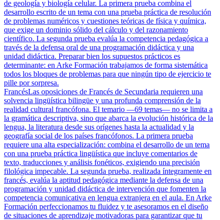
de geología y biología celular. La primera prueba combina el
desarrollo escrito de un tema con una prueba práctica de resolución
de problemas numéricos y cuestiones teóricas de física y química,
que exige un dominio sólido del cálculo y del razonamiento
científico. La segunda prueba evalúa la competencia pedagógica a
través de la defensa oral de una programación didáctica y una
unidad didáctica. Preparar bien los supuestos prácticos es
determinante: en Arke Formación trabajamos de forma sistemática
todos los bloques de problemas para que ningún tipo de ejercicio te
pille por sorpresa.
Francés
Las oposiciones de Francés de Secundaria requieren una
solvencia lingüística bilingüe y una profunda comprensión de la
realidad cultural francófona. El temario —69 temas— no se limita a
la gramática descriptiva, sino que abarca la evolución histórica de la
lengua, la literatura desde sus orígenes hasta la actualidad y la
geografía social de los países francófonos. La primera prueba
requiere una alta especialización: combina el desarrollo de un tema
con una prueba práctica lingüística que incluye comentarios de
texto, traducciones y análisis fonéticos, exigiendo una precisión
filológica impecable. La segunda prueba, realizada íntegramente en
francés, evalúa la aptitud pedagógica mediante la defensa de una
programación y unidad didáctica de intervención que fomenten la
competencia comunicativa en lengua extranjera en el aula. En Arke
Formación perfeccionamos tu fluidez y te asesoramos en el diseño
de situaciones de aprendizaje motivadoras para garantizar que tu