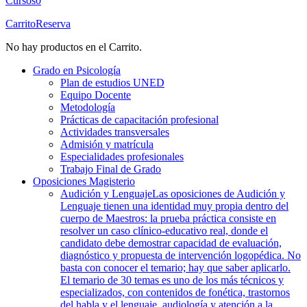
Cursos
0
Carrito
Reserva
No hay productos en el Carrito.
Grado en Psicología
Plan de estudios UNED
Equipo Docente
Metodología
Prácticas de capacitación profesional
Actividades transversales
Admisión y matrícula
Especialidades profesionales
Trabajo Final de Grado
Oposiciones Magisterio
Audición y Lenguaje
Las oposiciones de Audición y
Lenguaje tienen una identidad muy propia dentro del
cuerpo de Maestros: la prueba práctica consiste en
resolver un caso clínico-educativo real, donde el
candidato debe demostrar capacidad de evaluación,
diagnóstico y propuesta de intervención logopédica. No
basta con conocer el temario; hay que saber aplicarlo.
El temario de 30 temas es uno de los más técnicos y
especializados, con contenidos de fonética, trastornos
del habla y el lenguaje, audiología y atención a la