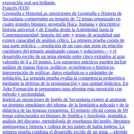
exposición oral sea brillante.
Francés (EOI)
Geografía e Historia
Las oposiciones de Geografía e Historia de
Secundaria comprenden un temario de 72 temas organizado en
cuatro grandes bloques: geografía física, humana y descriptiva;
historia universal y de España desde la Antigüedad hasta la
Contemporaneidad; historia del arte; y temas de actualidad que
exigen capacidad de análisis crítico. La primera prueba consta de
una parte práctica —resolución de un caso que pone en relación
cuestiones del temario analizando causas y soluciones— y el
desarrollo escrito de un tema elegido entre cinco extraídos al azar,
valorado de 0 a 10 puntos. Los supuestos prácticos pueden incluir
análisis de mapas físicos, políticos, económicos o históricos,
interpretación de gráficas, datos estadísticos o pirámides de
población. La segunda prueba evalúa la competencia pedagógica
mediante la defensa de la programación y una unidad didáctica. En
Arke Formación te preparamos para afrontar esta oposición con
método y profundidad.
Inglés
Las oposiciones de Inglés de Secundaria exigen al aspirante
un dominio simultáneo del idioma, de la lingüística aplicada y de la
didáctica de las lenguas extranjeras. El temario oficial consta de 69
temas estructurados en bloques de fonética y fonología, gramática,
análisis del discurso, metodología de enseñanza del inglés, literatura
anglosajona e historia y cultura de los países de habla inglesa. La
primera prueba combina el desarrollo escrito de un tema —elegido