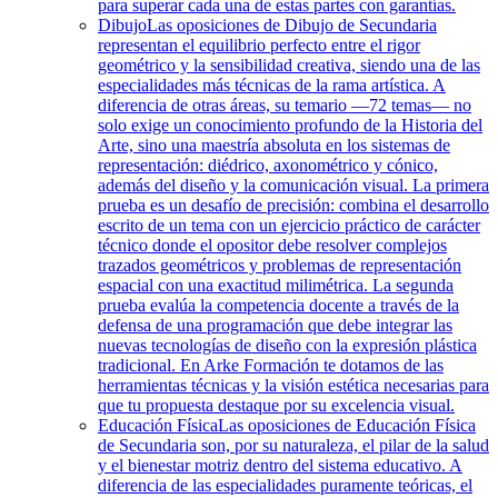
para superar cada una de estas partes con garantías.
Dibujo
Las oposiciones de Dibujo de Secundaria
representan el equilibrio perfecto entre el rigor
geométrico y la sensibilidad creativa, siendo una de las
especialidades más técnicas de la rama artística. A
diferencia de otras áreas, su temario —72 temas— no
solo exige un conocimiento profundo de la Historia del
Arte, sino una maestría absoluta en los sistemas de
representación: diédrico, axonométrico y cónico,
además del diseño y la comunicación visual. La primera
prueba es un desafío de precisión: combina el desarrollo
escrito de un tema con un ejercicio práctico de carácter
técnico donde el opositor debe resolver complejos
trazados geométricos y problemas de representación
espacial con una exactitud milimétrica. La segunda
prueba evalúa la competencia docente a través de la
defensa de una programación que debe integrar las
nuevas tecnologías de diseño con la expresión plástica
tradicional. En Arke Formación te dotamos de las
herramientas técnicas y la visión estética necesarias para
que tu propuesta destaque por su excelencia visual.
Educación Física
Las oposiciones de Educación Física
de Secundaria son, por su naturaleza, el pilar de la salud
y el bienestar motriz dentro del sistema educativo. A
diferencia de las especialidades puramente teóricas, el