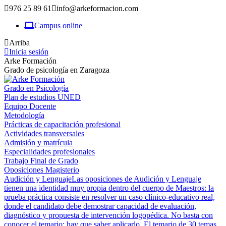
976 25 89 61
info@arkeformacion.com
Campus online
Arriba
Inicia sesión
Arke Formación
Grado de psicología en Zaragoza
Grado en Psicología
Plan de estudios UNED
Equipo Docente
Metodología
Prácticas de capacitación profesional
Actividades transversales
Admisión y matrícula
Especialidades profesionales
Trabajo Final de Grado
Oposiciones Magisterio
Audición y Lenguaje
Las oposiciones de Audición y Lenguaje
tienen una identidad muy propia dentro del cuerpo de Maestros: la
prueba práctica consiste en resolver un caso clínico-educativo real,
donde el candidato debe demostrar capacidad de evaluación,
diagnóstico y propuesta de intervención logopédica. No basta con
conocer el temario; hay que saber aplicarlo. El temario de 30 temas