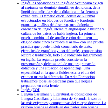
Inglés
Las oposiciones de Inglés de Secundaria exigen
al aspirante un dominio simultáneo del idioma, de la
lingüística aplicada y de la didáctica de las lenguas
extranjeras. El temario oficial consta de 69 temas
estructurados en bloques de fonética y fonología,
gramática, análisis del discurso, metodología de
enseñanza del inglés, literatura anglosajona e historia y
cultura de los países de habla inglesa. La primera
prueba combina el desarrollo escrito de un tema —
elegido entre cinco extraídos al azar— con una prueba
práctica que puede incluir comentario de texto,
ejercicios de gramática y uso del inglés, comprensión
lectora o traducción, todo ello redactado íntegramente
en inglés. La segunda prueba consiste en la
presentación y defensa oral de una programación
didáctica y una situación de aprendizaje. Una
especialidad en la que la fluidez escrita el día del
examen marca la diferencia. En Arke Formación
trabajamos todas las destrezas para que llegues
preparado en cada frente.
Inglés (EOI)
Lengua Castellana y Literatura
Las oposiciones de
Lengua Castellana y Literatura de Secundaria son de
las más exigentes y competitivas del cuerpo docente. La
primera prueba se divide en dos partes: una prueba