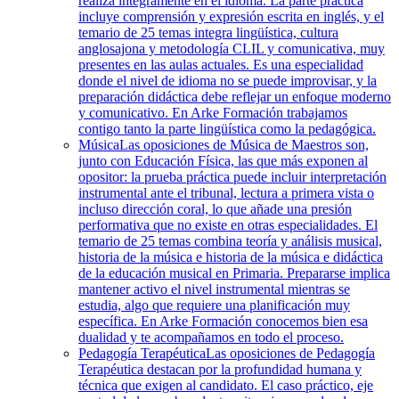
realiza íntegramente en el idioma. La parte práctica
incluye comprensión y expresión escrita en inglés, y el
temario de 25 temas integra lingüística, cultura
anglosajona y metodología CLIL y comunicativa, muy
presentes en las aulas actuales. Es una especialidad
donde el nivel de idioma no se puede improvisar, y la
preparación didáctica debe reflejar un enfoque moderno
y comunicativo. En Arke Formación trabajamos
contigo tanto la parte lingüística como la pedagógica.
Música
Las oposiciones de Música de Maestros son,
junto con Educación Física, las que más exponen al
opositor: la prueba práctica puede incluir interpretación
instrumental ante el tribunal, lectura a primera vista o
incluso dirección coral, lo que añade una presión
performativa que no existe en otras especialidades. El
temario de 25 temas combina teoría y análisis musical,
historia de la música e historia de la música e didáctica
de la educación musical en Primaria. Prepararse implica
mantener activo el nivel instrumental mientras se
estudia, algo que requiere una planificación muy
específica. En Arke Formación conocemos bien esa
dualidad y te acompañamos en todo el proceso.
Pedagogía Terapéutica
Las oposiciones de Pedagogía
Terapéutica destacan por la profundidad humana y
técnica que exigen al candidato. El caso práctico, eje