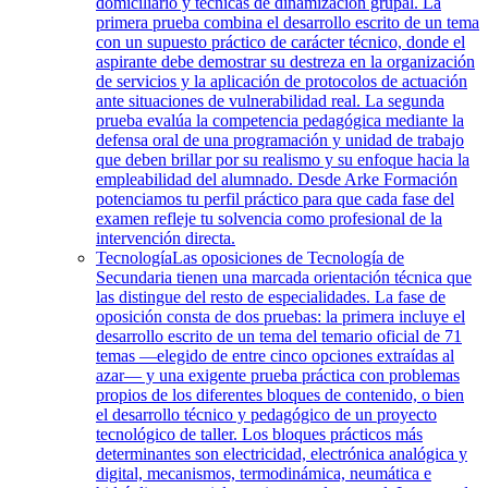
domiciliario y técnicas de dinamización grupal. La
primera prueba combina el desarrollo escrito de un tema
con un supuesto práctico de carácter técnico, donde el
aspirante debe demostrar su destreza en la organización
de servicios y la aplicación de protocolos de actuación
ante situaciones de vulnerabilidad real. La segunda
prueba evalúa la competencia pedagógica mediante la
defensa oral de una programación y unidad de trabajo
que deben brillar por su realismo y su enfoque hacia la
empleabilidad del alumnado. Desde Arke Formación
potenciamos tu perfil práctico para que cada fase del
examen refleje tu solvencia como profesional de la
intervención directa.
Tecnología
Las oposiciones de Tecnología de
Secundaria tienen una marcada orientación técnica que
las distingue del resto de especialidades. La fase de
oposición consta de dos pruebas: la primera incluye el
desarrollo escrito de un tema del temario oficial de 71
temas —elegido de entre cinco opciones extraídas al
azar— y una exigente prueba práctica con problemas
propios de los diferentes bloques de contenido, o bien
el desarrollo técnico y pedagógico de un proyecto
tecnológico de taller. Los bloques prácticos más
determinantes son electricidad, electrónica analógica y
digital, mecanismos, termodinámica, neumática e