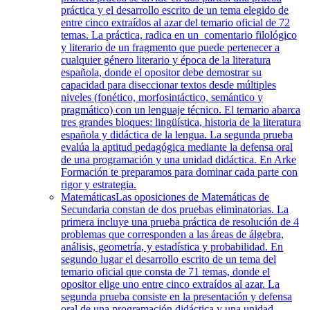
práctica y el desarrollo escrito de un tema elegido de
entre cinco extraídos al azar del temario oficial de 72
temas. La práctica, radica en un comentario filológico
y literario de un fragmento que puede pertenecer a
cualquier género literario y época de la literatura
española, donde el opositor debe demostrar su
capacidad para diseccionar textos desde múltiples
niveles (fonético, morfosintáctico, semántico y
pragmático) con un lenguaje técnico. El temario abarca
tres grandes bloques: lingüística, historia de la literatura
española y didáctica de la lengua. La segunda prueba
evalúa la aptitud pedagógica mediante la defensa oral
de una programación y una unidad didáctica. En Arke
Formación te preparamos para dominar cada parte con
rigor y estrategia.
Matemáticas
Las oposiciones de Matemáticas de
Secundaria constan de dos pruebas eliminatorias. La
primera incluye una prueba práctica de resolución de 4
problemas que corresponden a las áreas de álgebra,
análisis, geometría, y estadística y probabilidad. En
segundo lugar el desarrollo escrito de un tema del
temario oficial que consta de 71 temas, donde el
opositor elige uno entre cinco extraídos al azar. La
segunda prueba consiste en la presentación y defensa
oral de una programación didáctica y una unidad