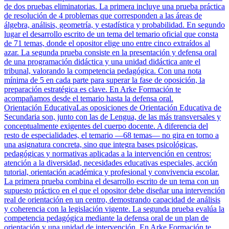
de dos pruebas eliminatorias. La primera incluye una prueba práctica
de resolución de 4 problemas que corresponden a las áreas de
álgebra, análisis, geometría, y estadística y probabilidad. En segundo
lugar el desarrollo escrito de un tema del temario oficial que consta
de 71 temas, donde el opositor elige uno entre cinco extraídos al
azar. La segunda prueba consiste en la presentación y defensa oral
de una programación didáctica y una unidad didáctica ante el
tribunal, valorando la competencia pedagógica. Con una nota
mínima de 5 en cada parte para superar la fase de oposición, la
preparación estratégica es clave. En Arke Formación te
acompañamos desde el temario hasta la defensa oral.
Orientación Educativa
Las oposiciones de Orientación Educativa de
Secundaria son, junto con las de Lengua, de las más transversales y
conceptualmente exigentes del cuerpo docente. A diferencia del
resto de especialidades, el temario —68 temas— no gira en torno a
una asignatura concreta, sino que integra bases psicológicas,
pedagógicas y normativas aplicadas a la intervención en centros:
atención a la diversidad, necesidades educativas especiales, acción
tutorial, orientación académica y profesional y convivencia escolar.
La primera prueba combina el desarrollo escrito de un tema con un
supuesto práctico en el que el opositor debe diseñar una intervención
real de orientación en un centro, demostrando capacidad de análisis
y coherencia con la legislación vigente. La segunda prueba evalúa la
competencia pedagógica mediante la defensa oral de un plan de
orientación y una unidad de intervención. En Arke Formación te