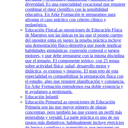
diversidad. Es una especialidad vocacional que requiere
combinar el rigor científico con la sensibilidad
educativa. En Arke Formación te preparamos para
afrontar el caso práctico con criterio clínico y
pedagógico.
Educación Física
Las oposiciones de Educación Física
de Maestros son las únicas en las que el propio cuerpo
del opositor entra en juego: la prueba práctica incluye
una demostración físico-deportiva que puede implicar
habilidades gimnásticas, expresión corporal o juegos
motores, y que debe prepararse con la misma disciplina
que el temario. El componente teórico, con 25 temas
sobre actividad física, salud, desarrollo motor y
didáctica, es extenso y riguroso. El gran reto de esta
especialidad es compatibilizar la preparación física con
el estudio, algo que requiere planificación y constancia.
En Arke Formación entendemos esa doble exigencia y
te ayudamos a gestionarla.
Educación Infantil
Educación Primaria
Las oposiciones de Educación
Primaria son las que mayor número de plazas
concentran, pero también las que exigen un perfil más
generalista y versátil. La parte práctica es uno de sus
rasgos más distintivos: habitualmente incluye ejercicios
de lengua castellana y matemáticas que requieren un