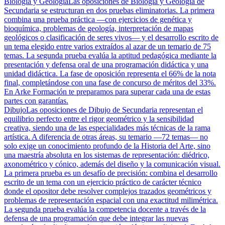
Biología y Geología
Las oposiciones de Biología y Geología de
Secundaria se estructuran en dos pruebas eliminatorias. La primera
combina una prueba práctica —con ejercicios de genética y
bioquímica, problemas de geología, interpretación de mapas
geológicos o clasificación de seres vivos— y el desarrollo escrito de
un tema elegido entre varios extraídos al azar de un temario de 75
temas. La segunda prueba evalúa la aptitud pedagógica mediante la
presentación y defensa oral de una programación didáctica y una
unidad didáctica. La fase de oposición representa el 66% de la nota
final, completándose con una fase de concurso de méritos del 33%.
En Arke Formación te preparamos para superar cada una de estas
partes con garantías.
Dibujo
Las oposiciones de Dibujo de Secundaria representan el
equilibrio perfecto entre el rigor geométrico y la sensibilidad
creativa, siendo una de las especialidades más técnicas de la rama
artística. A diferencia de otras áreas, su temario —72 temas— no
solo exige un conocimiento profundo de la Historia del Arte, sino
una maestría absoluta en los sistemas de representación: diédrico,
axonométrico y cónico, además del diseño y la comunicación visual.
La primera prueba es un desafío de precisión: combina el desarrollo
escrito de un tema con un ejercicio práctico de carácter técnico
donde el opositor debe resolver complejos trazados geométricos y
problemas de representación espacial con una exactitud milimétrica.
La segunda prueba evalúa la competencia docente a través de la
defensa de una programación que debe integrar las nuevas