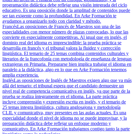
programación didáctica debe reflejar una visión integrada del ciclo
educativo. Es una oposición donde la amplitud de contenidos puede
ser tan exigente como la profundidad. En Arke Formación te
ayudamos a organizarlo todo con claridad y método.
Francés
Las oposiciones de Francés de Maestros son una de las
especialidades con menor número de plazas convocadas, lo que las
convierte en especialmente competitivas. Al igual que en inglés, el
dominio real del idioma es imprescindible: la prueba práctica se
desarrolla en francés y el tribunal valora la fluidez y corrección
lingüística. El temario de 25 temas combina contenidos culturales y
literarios de la francofonía con metodología de enseñanza de lenguas
extranjeras en Primaria. Prepararse bien implica trabajar el idioma en
paralelo a la didáctica, algo en lo que en Arke Formación tenemos
amplia experiencia.
Inglés
Las oposiciones de Inglés de Maestros exigen algo que va más
allá del temario: el tribunal espera que el candidato demuestre un
nivel real de competencia comunicativa en inglés, ya que parte de la
prueba se realiza íntegramente en el idioma. La parte práctica
incluye comprensión y expresión escrita en inglés, y el temario de
25 temas integra lingüística, cultura anglosajona y metodología
CLIL y comunicativa, muy presentes en las aulas actuales. Es una
especialidad donde el nivel de idioma no se puede improvisar, y la
preparación didáctica debe reflejar un enfoque moderno y
comunicativo. En Arke Formación trabajamos contigo tanto la parte