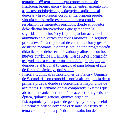
temario —65 temas— integra conocimientos de
fisiología, biomecánica y teoría del entrenamiento con
aspectos sociológicos y pedagógicos aplicados al
deporte y la expresión corporal. La primera prueba
vincula el desarrollo escrito de un tema con la
resolución de supuestos prácticos, donde el opositor
debe diseñar intervenciones que garanticen la
seguridad, la inclusión y la participación activa del
alumnado en diversos contextos motrices. La segunda
prueba evalúa la capacidad de comunicación y gestión
de grupo mediante la defensa oral de una programación
didáctica que debe ser innovadora y alineada con los
nuevos currículos LOMLOE. Desde Arke Formación
te ayudamos a construir una metodología propia que
demuestre al tribunal tu capacidad para liderar el aula
de forma dinámica y profesional.
Física y Química
Las oposiciones de Física y Química
de Secundaria son conocidas por la alta exigencia de su
primera prueba, donde se concentra la mayor criba de
aspirantes. El temario oficial comprende 75 temas que
abarcan mecánica, termodinámica, electromagnetismo,
óptica, química general, química orgánica,
fisicoquímica y una parte de geología y biología celular.
La primera prueba combina el desarrollo escrito de un
tema con una prueba práctica de resolución de