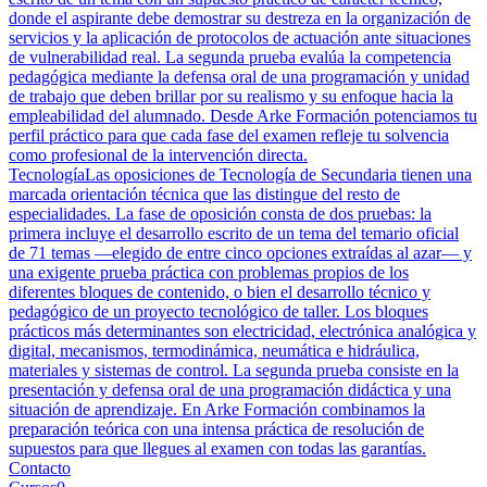
donde el aspirante debe demostrar su destreza en la organización de
servicios y la aplicación de protocolos de actuación ante situaciones
de vulnerabilidad real. La segunda prueba evalúa la competencia
pedagógica mediante la defensa oral de una programación y unidad
de trabajo que deben brillar por su realismo y su enfoque hacia la
empleabilidad del alumnado. Desde Arke Formación potenciamos tu
perfil práctico para que cada fase del examen refleje tu solvencia
como profesional de la intervención directa.
Tecnología
Las oposiciones de Tecnología de Secundaria tienen una
marcada orientación técnica que las distingue del resto de
especialidades. La fase de oposición consta de dos pruebas: la
primera incluye el desarrollo escrito de un tema del temario oficial
de 71 temas —elegido de entre cinco opciones extraídas al azar— y
una exigente prueba práctica con problemas propios de los
diferentes bloques de contenido, o bien el desarrollo técnico y
pedagógico de un proyecto tecnológico de taller. Los bloques
prácticos más determinantes son electricidad, electrónica analógica y
digital, mecanismos, termodinámica, neumática e hidráulica,
materiales y sistemas de control. La segunda prueba consiste en la
presentación y defensa oral de una programación didáctica y una
situación de aprendizaje. En Arke Formación combinamos la
preparación teórica con una intensa práctica de resolución de
supuestos para que llegues al examen con todas las garantías.
Contacto