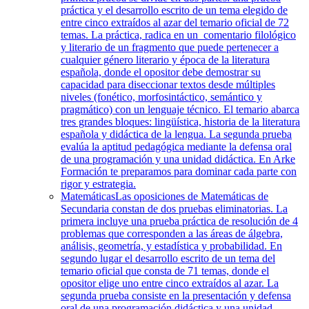
práctica y el desarrollo escrito de un tema elegido de
entre cinco extraídos al azar del temario oficial de 72
temas. La práctica, radica en un comentario filológico
y literario de un fragmento que puede pertenecer a
cualquier género literario y época de la literatura
española, donde el opositor debe demostrar su
capacidad para diseccionar textos desde múltiples
niveles (fonético, morfosintáctico, semántico y
pragmático) con un lenguaje técnico. El temario abarca
tres grandes bloques: lingüística, historia de la literatura
española y didáctica de la lengua. La segunda prueba
evalúa la aptitud pedagógica mediante la defensa oral
de una programación y una unidad didáctica. En Arke
Formación te preparamos para dominar cada parte con
rigor y estrategia.
Matemáticas
Las oposiciones de Matemáticas de
Secundaria constan de dos pruebas eliminatorias. La
primera incluye una prueba práctica de resolución de 4
problemas que corresponden a las áreas de álgebra,
análisis, geometría, y estadística y probabilidad. En
segundo lugar el desarrollo escrito de un tema del
temario oficial que consta de 71 temas, donde el
opositor elige uno entre cinco extraídos al azar. La
segunda prueba consiste en la presentación y defensa
oral de una programación didáctica y una unidad