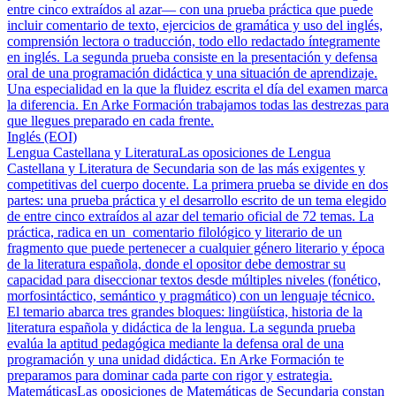
entre cinco extraídos al azar— con una prueba práctica que puede
incluir comentario de texto, ejercicios de gramática y uso del inglés,
comprensión lectora o traducción, todo ello redactado íntegramente
en inglés. La segunda prueba consiste en la presentación y defensa
oral de una programación didáctica y una situación de aprendizaje.
Una especialidad en la que la fluidez escrita el día del examen marca
la diferencia. En Arke Formación trabajamos todas las destrezas para
que llegues preparado en cada frente.
Inglés (EOI)
Lengua Castellana y Literatura
Las oposiciones de Lengua
Castellana y Literatura de Secundaria son de las más exigentes y
competitivas del cuerpo docente. La primera prueba se divide en dos
partes: una prueba práctica y el desarrollo escrito de un tema elegido
de entre cinco extraídos al azar del temario oficial de 72 temas. La
práctica, radica en un comentario filológico y literario de un
fragmento que puede pertenecer a cualquier género literario y época
de la literatura española, donde el opositor debe demostrar su
capacidad para diseccionar textos desde múltiples niveles (fonético,
morfosintáctico, semántico y pragmático) con un lenguaje técnico.
El temario abarca tres grandes bloques: lingüística, historia de la
literatura española y didáctica de la lengua. La segunda prueba
evalúa la aptitud pedagógica mediante la defensa oral de una
programación y una unidad didáctica. En Arke Formación te
preparamos para dominar cada parte con rigor y estrategia.
Matemáticas
Las oposiciones de Matemáticas de Secundaria constan