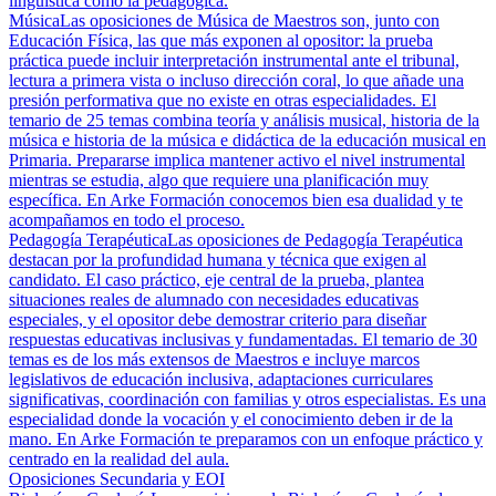
lingüística como la pedagógica.
Música
Las oposiciones de Música de Maestros son, junto con
Educación Física, las que más exponen al opositor: la prueba
práctica puede incluir interpretación instrumental ante el tribunal,
lectura a primera vista o incluso dirección coral, lo que añade una
presión performativa que no existe en otras especialidades. El
temario de 25 temas combina teoría y análisis musical, historia de la
música e historia de la música e didáctica de la educación musical en
Primaria. Prepararse implica mantener activo el nivel instrumental
mientras se estudia, algo que requiere una planificación muy
específica. En Arke Formación conocemos bien esa dualidad y te
acompañamos en todo el proceso.
Pedagogía Terapéutica
Las oposiciones de Pedagogía Terapéutica
destacan por la profundidad humana y técnica que exigen al
candidato. El caso práctico, eje central de la prueba, plantea
situaciones reales de alumnado con necesidades educativas
especiales, y el opositor debe demostrar criterio para diseñar
respuestas educativas inclusivas y fundamentadas. El temario de 30
temas es de los más extensos de Maestros e incluye marcos
legislativos de educación inclusiva, adaptaciones curriculares
significativas, coordinación con familias y otros especialistas. Es una
especialidad donde la vocación y el conocimiento deben ir de la
mano. En Arke Formación te preparamos con un enfoque práctico y
centrado en la realidad del aula.
Oposiciones Secundaria y EOI