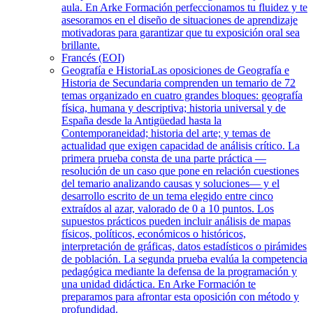
aula. En Arke Formación perfeccionamos tu fluidez y te
asesoramos en el diseño de situaciones de aprendizaje
motivadoras para garantizar que tu exposición oral sea
brillante.
Francés (EOI)
Geografía e Historia
Las oposiciones de Geografía e
Historia de Secundaria comprenden un temario de 72
temas organizado en cuatro grandes bloques: geografía
física, humana y descriptiva; historia universal y de
España desde la Antigüedad hasta la
Contemporaneidad; historia del arte; y temas de
actualidad que exigen capacidad de análisis crítico. La
primera prueba consta de una parte práctica —
resolución de un caso que pone en relación cuestiones
del temario analizando causas y soluciones— y el
desarrollo escrito de un tema elegido entre cinco
extraídos al azar, valorado de 0 a 10 puntos. Los
supuestos prácticos pueden incluir análisis de mapas
físicos, políticos, económicos o históricos,
interpretación de gráficas, datos estadísticos o pirámides
de población. La segunda prueba evalúa la competencia
pedagógica mediante la defensa de la programación y
una unidad didáctica. En Arke Formación te
preparamos para afrontar esta oposición con método y
profundidad.