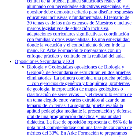
central de la prueba, plantea situaciones reales de
alumnado con necesidades educativas especiales, y el
opositor debe demostrar criterio para diseñar respuestas
educativas inclusivas y fundamentadas. El temario de
30 temas es de los más extensos de Maestros e incluye
marcos legislativos de educación inclusiva,
adaptaciones curriculares significativas, coordinación
con familias y otros especialistas. Es una especialidad
donde la vocación y el conocimiento deben ir de la
mano. En Arke Formación te preparamos con un
enfoque práctico y centrado en la realidad del aula.
Oposiciones Secundaria y EOI
Biología y Geología
Las oposiciones de Biología y
Geología de Secundaria se estructuran en dos pruebas
eliminatorias. La primera combina una prueba práctica
—con ejercicios de genética y bioquímica, problemas
de geología, interpretación de mapas geológicos o
clasificación de seres vivos— y el desarrollo escrito de
un tema elegido entre varios extraídos al azar de un
temario de 75 temas. La segunda prueba evalúa la
aptitud pedagógica mediante la presentación y defensa
oral de una programación didáctica y una unidad
didáctica. La fase de oposición representa el 66% de la
nota final, completándose con una fase de concurso de
méritos del 33%. En Arke Formación te preparamos