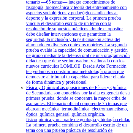
temario —65 temas— integra conocimientos de
fisiología, biomecánica y teoría del entrenamiento con
aspectos sociológicos y pedagógicos aplicados al
deporte y la expresión corporal. La primera prueba
vincula el desarrollo escrito de un tema con la
resolución de supuestos prácticos, donde el opositor
debe diseñar intervenciones que garanticen la
seguridad, la inclusión y la participación activa del
alumnado en diversos contextos motrices. La segunda
prueba evalúa la capacidad de comunicación y gestión
de grupo mediante la defensa oral de una programación
didáctica que debe ser innovadora y alineada con los
nuevos currículos LOMLOE. Desde Arke Formación
te ayudamos a construir una metodología propia que
demuestre al tribunal tu capacidad para liderar el aula
de forma dinámica y profesional.
Física y Química
Las oposiciones de Física y Química
de Secundaria son conocidas por la alta exigencia de su
primera prueba, donde se concentra la mayor criba de
aspirantes. El temario oficial comprende 75 temas que
abarcan mecánica, termodinámica, electromagnetismo,
óptica, química general, química orgánica,
fisicoquímica y una parte de geología y biología celular.
La primera prueba combina el desarrollo escrito de un
tema con una prueba práctica de resolución de