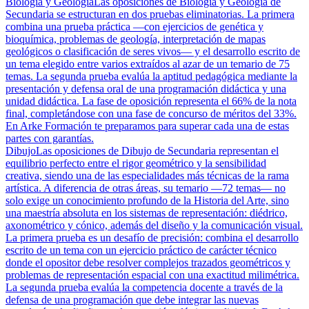
Biología y Geología
Las oposiciones de Biología y Geología de
Secundaria se estructuran en dos pruebas eliminatorias. La primera
combina una prueba práctica —con ejercicios de genética y
bioquímica, problemas de geología, interpretación de mapas
geológicos o clasificación de seres vivos— y el desarrollo escrito de
un tema elegido entre varios extraídos al azar de un temario de 75
temas. La segunda prueba evalúa la aptitud pedagógica mediante la
presentación y defensa oral de una programación didáctica y una
unidad didáctica. La fase de oposición representa el 66% de la nota
final, completándose con una fase de concurso de méritos del 33%.
En Arke Formación te preparamos para superar cada una de estas
partes con garantías.
Dibujo
Las oposiciones de Dibujo de Secundaria representan el
equilibrio perfecto entre el rigor geométrico y la sensibilidad
creativa, siendo una de las especialidades más técnicas de la rama
artística. A diferencia de otras áreas, su temario —72 temas— no
solo exige un conocimiento profundo de la Historia del Arte, sino
una maestría absoluta en los sistemas de representación: diédrico,
axonométrico y cónico, además del diseño y la comunicación visual.
La primera prueba es un desafío de precisión: combina el desarrollo
escrito de un tema con un ejercicio práctico de carácter técnico
donde el opositor debe resolver complejos trazados geométricos y
problemas de representación espacial con una exactitud milimétrica.
La segunda prueba evalúa la competencia docente a través de la
defensa de una programación que debe integrar las nuevas