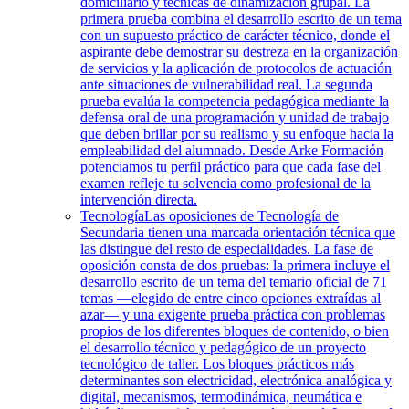
domiciliario y técnicas de dinamización grupal. La
primera prueba combina el desarrollo escrito de un tema
con un supuesto práctico de carácter técnico, donde el
aspirante debe demostrar su destreza en la organización
de servicios y la aplicación de protocolos de actuación
ante situaciones de vulnerabilidad real. La segunda
prueba evalúa la competencia pedagógica mediante la
defensa oral de una programación y unidad de trabajo
que deben brillar por su realismo y su enfoque hacia la
empleabilidad del alumnado. Desde Arke Formación
potenciamos tu perfil práctico para que cada fase del
examen refleje tu solvencia como profesional de la
intervención directa.
Tecnología
Las oposiciones de Tecnología de
Secundaria tienen una marcada orientación técnica que
las distingue del resto de especialidades. La fase de
oposición consta de dos pruebas: la primera incluye el
desarrollo escrito de un tema del temario oficial de 71
temas —elegido de entre cinco opciones extraídas al
azar— y una exigente prueba práctica con problemas
propios de los diferentes bloques de contenido, o bien
el desarrollo técnico y pedagógico de un proyecto
tecnológico de taller. Los bloques prácticos más
determinantes son electricidad, electrónica analógica y
digital, mecanismos, termodinámica, neumática e