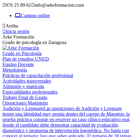
976 25 89 61
info@arkeformacion.com
Campus online
Arriba
Inicia sesión
Arke Formación
Grado de psicología en Zaragoza
Grado en Psicología
Plan de estudios UNED
Equipo Docente
Metodología
Prácticas de capacitación profesional
Actividades transversales
Admisión y matrícula
Especialidades profesionales
Trabajo Final de Grado
Oposiciones Magisterio
Audición y Lenguaje
Las oposiciones de Audición y Lenguaje
tienen una identidad muy propia dentro del cuerpo de Maestros: la
prueba práctica consiste en resolver un caso clínico-educativo real,
donde el candidato debe demostrar capacidad de evaluación,
diagnóstico y propuesta de intervención logopédica. No basta con
conocer el temario; hay que saber aplicarlo. El temario de 30 temas