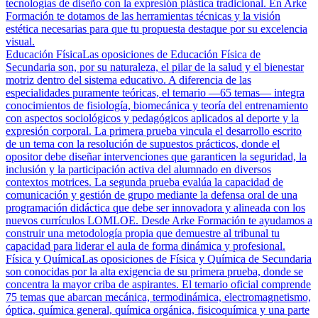
tecnologías de diseño con la expresión plástica tradicional. En Arke
Formación te dotamos de las herramientas técnicas y la visión
estética necesarias para que tu propuesta destaque por su excelencia
visual.
Educación Física
Las oposiciones de Educación Física de
Secundaria son, por su naturaleza, el pilar de la salud y el bienestar
motriz dentro del sistema educativo. A diferencia de las
especialidades puramente teóricas, el temario —65 temas— integra
conocimientos de fisiología, biomecánica y teoría del entrenamiento
con aspectos sociológicos y pedagógicos aplicados al deporte y la
expresión corporal. La primera prueba vincula el desarrollo escrito
de un tema con la resolución de supuestos prácticos, donde el
opositor debe diseñar intervenciones que garanticen la seguridad, la
inclusión y la participación activa del alumnado en diversos
contextos motrices. La segunda prueba evalúa la capacidad de
comunicación y gestión de grupo mediante la defensa oral de una
programación didáctica que debe ser innovadora y alineada con los
nuevos currículos LOMLOE. Desde Arke Formación te ayudamos a
construir una metodología propia que demuestre al tribunal tu
capacidad para liderar el aula de forma dinámica y profesional.
Física y Química
Las oposiciones de Física y Química de Secundaria
son conocidas por la alta exigencia de su primera prueba, donde se
concentra la mayor criba de aspirantes. El temario oficial comprende
75 temas que abarcan mecánica, termodinámica, electromagnetismo,
óptica, química general, química orgánica, fisicoquímica y una parte