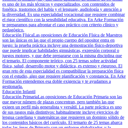
es uno de los más técnicos y especializados, con contenidos de
fonética, trastornos del habla y el lenguaje, audiología y atención a
la diversidad. Es una especialidad vocacional que requiere combinar
el rigor científico con la sensibilidad educativa. En Arke Formación
te preparamos para afrontar el caso práctico con criterio clínico y
pedagógico.
Educación Física
Las oposiciones de Educación Física de Maestros
son las únicas en las que el propio cuerpo del opositor entra en
juego: la prueba práctica incluye una demostración físico-deportiva
que puede implicar habilidades gimnásticas, expresión corporal o
juegos motores, y que debe prepararse con la misma disciplina que
el temario. El componente teórico, con 25 temas sobre actividad
física, salud, desarrollo motor y didáctica, es extenso y riguroso. El
gran reto de esta especialidad es compatibilizar la preparación física
con el estudio, algo que requiere planificación y constancia. En Arke
Formación entendemos esa doble exigencia y te ayudamos a
gestionarla.
Educación Infantil
Educación Primaria
Las oposiciones de Educación Primaria son las
que mayor número de plazas concentran, pero también las que
exigen un perfil más generalista y versátil. La parte práctica es uno
de sus rasgos más distintivos: habitualmente incluye ejercicios de
lengua castellana y matemáticas que requieren un dominio sólido de
los contenidos básicos del currículo. El temario de 25 temas abarca
todas las áreas de Primaria con un enfoque globalizador, y la