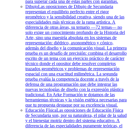
para superar cada una de estas partes con garantías.
Dibujo
Las oposiciones de Dibujo de Secundaria
representan el equilibrio perfecto entre el rigor
geométrico y la sensibilidad creativa, siendo una de las
especialidades más técnicas de la rama artística. A
diferencia de otras áreas, su temario —72 temas— no
solo exige un conocimiento profundo de la Historia del
Arte, sino una maestría absoluta en los sistemas de
representación: diédrico, axonométrico y cónico,
además del diseño y la comunicación visual. La primera
prueba es un desafío de precisión: combina el desarrollo
escrito de un tema con un ejercicio práctico de carácter
técnico donde el opositor debe resolver complejos
trazados geométricos y problemas de representación
espacial con una exactitud milimétrica. La segunda
prueba evalúa la competencia docente a través de la
defensa de una programación que debe integrar las
nuevas tecnologías de diseño con la expresión plástica
tradicional. En Arke Formación te dotamos de las
herramientas técnicas y la visión estética necesarias para
que tu propuesta destaque por su excelencia visual.
Educación Física
Las oposiciones de Educación Física
de Secundaria son, por su naturaleza, el pilar de la salud
y el bienestar motriz dentro del sistema educativo. A
diferencia de las especialidades puramente teóricas, el