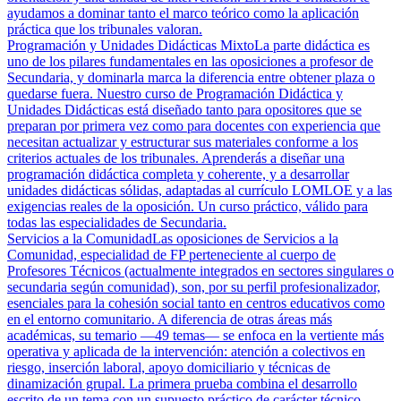
ayudamos a dominar tanto el marco teórico como la aplicación
práctica que los tribunales valoran.
Programación y Unidades Didácticas Mixto
La parte didáctica es
uno de los pilares fundamentales en las oposiciones a profesor de
Secundaria, y dominarla marca la diferencia entre obtener plaza o
quedarse fuera. Nuestro curso de Programación Didáctica y
Unidades Didácticas está diseñado tanto para opositores que se
preparan por primera vez como para docentes con experiencia que
necesitan actualizar y estructurar sus materiales conforme a los
criterios actuales de los tribunales. Aprenderás a diseñar una
programación didáctica completa y coherente, y a desarrollar
unidades didácticas sólidas, adaptadas al currículo LOMLOE y a las
exigencias reales de la oposición. Un curso práctico, válido para
todas las especialidades de Secundaria.
Servicios a la Comunidad
Las oposiciones de Servicios a la
Comunidad, especialidad de FP perteneciente al cuerpo de
Profesores Técnicos (actualmente integrados en sectores singulares o
secundaria según comunidad), son, por su perfil profesionalizador,
esenciales para la cohesión social tanto en centros educativos como
en el entorno comunitario. A diferencia de otras áreas más
académicas, su temario —49 temas— se enfoca en la vertiente más
operativa y aplicada de la intervención: atención a colectivos en
riesgo, inserción laboral, apoyo domiciliario y técnicas de
dinamización grupal. La primera prueba combina el desarrollo
escrito de un tema con un supuesto práctico de carácter técnico,