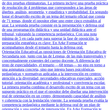
de dos pruebas eliminatorias. La primera incluye una prueba práctica
de resolución de 4 problemas que corresponden a las áreas de
álgebra, análisis, geometría, y estadística y probabilidad. En segundo
lugar el desarrollo escrito de un tema del temario oficial que consta
de 71 temas, donde el opositor elige uno entre cinco extraídos al
azar. La segunda prueba consiste en la presentación y defensa oral
de una programación didáctica y una unidad didáctica ante el
tribunal, valorando la competencia pedagógica. Con una nota
mínima de 5 en cada parte para superar la fase de oposición, la
preparación estratégica es clave. En Arke Formación te
acompañamos desde el temario hasta la defensa oral.
Orientación Educativa
Las oposiciones de Orientación Educativa de
Secundaria son, junto con las de Lengua, de las más transversales y
conceptualmente exigentes del cuerpo docente. A diferencia del
resto de especialidades, el temario —68 temas— no gira en torno a
una asignatura concreta, sino que integra bases psicológicas,
pedagógicas y normativas aplicadas a la intervención en centros:
atención a la diversidad, necesidades educativas especiales, acción
tutorial, orientación académica y profesional y convivencia escolar.
La primera prueba combina el desarrollo escrito de un tema con un
supuesto práctico en el que el opositor debe diseñar una intervención
real de orientación en un centro, demostrando capacidad de análisis
y coherencia con la legislación vigente. La segunda prueba evalúa la
competencia pedagógica mediante la defensa oral de un plan de
orientación y una unidad de intervención. En Arke Formación te