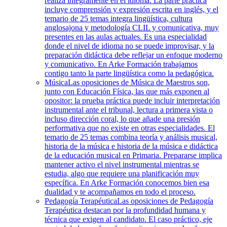
realiza íntegramente en el idioma. La parte práctica
incluye comprensión y expresión escrita en inglés, y el
temario de 25 temas integra lingüística, cultura
anglosajona y metodología CLIL y comunicativa, muy
presentes en las aulas actuales. Es una especialidad
donde el nivel de idioma no se puede improvisar, y la
preparación didáctica debe reflejar un enfoque moderno
y comunicativo. En Arke Formación trabajamos
contigo tanto la parte lingüística como la pedagógica.
Música
Las oposiciones de Música de Maestros son,
junto con Educación Física, las que más exponen al
opositor: la prueba práctica puede incluir interpretación
instrumental ante el tribunal, lectura a primera vista o
incluso dirección coral, lo que añade una presión
performativa que no existe en otras especialidades. El
temario de 25 temas combina teoría y análisis musical,
historia de la música e historia de la música e didáctica
de la educación musical en Primaria. Prepararse implica
mantener activo el nivel instrumental mientras se
estudia, algo que requiere una planificación muy
específica. En Arke Formación conocemos bien esa
dualidad y te acompañamos en todo el proceso.
Pedagogía Terapéutica
Las oposiciones de Pedagogía
Terapéutica destacan por la profundidad humana y
técnica que exigen al candidato. El caso práctico, eje