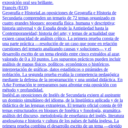
exposición oral sea brillante.
Francés (EOI)
Geografía e Historia
Las oposiciones de Geografía e Historia de
Secundaria comprenden un temario de 72 temas organizado en
cuatro grandes bloques: geografía física, humana y descriptiva;
historia universal y de España desde la Antigüedad hasta la
Contemporaneidad; historia del arte; y temas de actualidad que
exigen capacidad de análisis crítico. La primera prueba consta de
una parte práctica —resolución de un caso que pone en relación
cuestiones del temario analizando causas y soluciones— y el
desarrollo escrito de un tema elegido entre cinco extraídos al azar,
valorado de 0 a 10 puntos. Los supuestos prácticos pueden incluir
análisis de mapas físicos, políticos, económicos o históricos,
interpretación de gráficas, datos estadísticos o pirámides de
población. La segunda prueba evalúa la competencia pedagógica
mediante la defensa de la programación y una unidad didáctica. En
Arke Formación te preparamos para afrontar esta oposición con
método y profundidad.
Inglés
Las oposiciones de Inglés de Secundaria exigen al aspirante
un dominio simultáneo del idioma, de la lingüística aplicada y de la
didáctica de las lenguas extranjeras. El temario oficial consta de 69
temas estructurados en bloques de fonética y fonología, gramática,
análisis del discurso, metodología de enseñanza del inglés, literatura
anglosajona e historia y cultura de los países de habla inglesa. La
primera prueba combina el desarrollo escrito de un tema —elegido