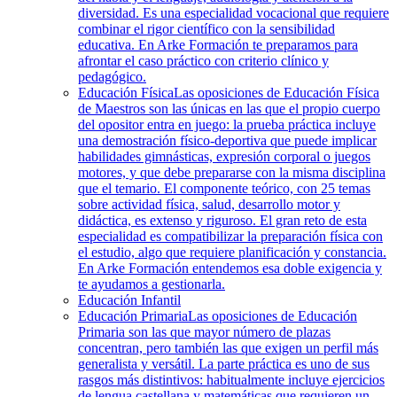
diversidad. Es una especialidad vocacional que requiere
combinar el rigor científico con la sensibilidad
educativa. En Arke Formación te preparamos para
afrontar el caso práctico con criterio clínico y
pedagógico.
Educación Física
Las oposiciones de Educación Física
de Maestros son las únicas en las que el propio cuerpo
del opositor entra en juego: la prueba práctica incluye
una demostración físico-deportiva que puede implicar
habilidades gimnásticas, expresión corporal o juegos
motores, y que debe prepararse con la misma disciplina
que el temario. El componente teórico, con 25 temas
sobre actividad física, salud, desarrollo motor y
didáctica, es extenso y riguroso. El gran reto de esta
especialidad es compatibilizar la preparación física con
el estudio, algo que requiere planificación y constancia.
En Arke Formación entendemos esa doble exigencia y
te ayudamos a gestionarla.
Educación Infantil
Educación Primaria
Las oposiciones de Educación
Primaria son las que mayor número de plazas
concentran, pero también las que exigen un perfil más
generalista y versátil. La parte práctica es uno de sus
rasgos más distintivos: habitualmente incluye ejercicios
de lengua castellana y matemáticas que requieren un