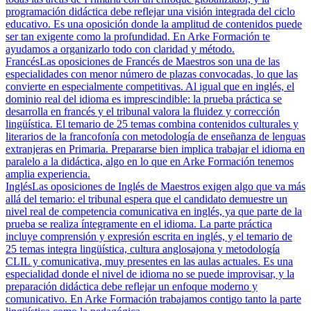
programación didáctica debe reflejar una visión integrada del ciclo
educativo. Es una oposición donde la amplitud de contenidos puede
ser tan exigente como la profundidad. En Arke Formación te
ayudamos a organizarlo todo con claridad y método.
Francés
Las oposiciones de Francés de Maestros son una de las
especialidades con menor número de plazas convocadas, lo que las
convierte en especialmente competitivas. Al igual que en inglés, el
dominio real del idioma es imprescindible: la prueba práctica se
desarrolla en francés y el tribunal valora la fluidez y corrección
lingüística. El temario de 25 temas combina contenidos culturales y
literarios de la francofonía con metodología de enseñanza de lenguas
extranjeras en Primaria. Prepararse bien implica trabajar el idioma en
paralelo a la didáctica, algo en lo que en Arke Formación tenemos
amplia experiencia.
Inglés
Las oposiciones de Inglés de Maestros exigen algo que va más
allá del temario: el tribunal espera que el candidato demuestre un
nivel real de competencia comunicativa en inglés, ya que parte de la
prueba se realiza íntegramente en el idioma. La parte práctica
incluye comprensión y expresión escrita en inglés, y el temario de
25 temas integra lingüística, cultura anglosajona y metodología
CLIL y comunicativa, muy presentes en las aulas actuales. Es una
especialidad donde el nivel de idioma no se puede improvisar, y la
preparación didáctica debe reflejar un enfoque moderno y
comunicativo. En Arke Formación trabajamos contigo tanto la parte