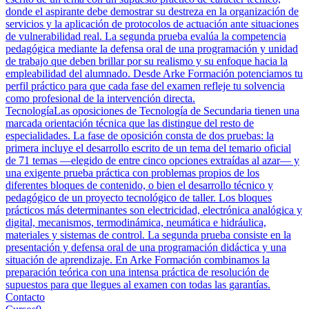
donde el aspirante debe demostrar su destreza en la organización de
servicios y la aplicación de protocolos de actuación ante situaciones
de vulnerabilidad real. La segunda prueba evalúa la competencia
pedagógica mediante la defensa oral de una programación y unidad
de trabajo que deben brillar por su realismo y su enfoque hacia la
empleabilidad del alumnado. Desde Arke Formación potenciamos tu
perfil práctico para que cada fase del examen refleje tu solvencia
como profesional de la intervención directa.
Tecnología
Las oposiciones de Tecnología de Secundaria tienen una
marcada orientación técnica que las distingue del resto de
especialidades. La fase de oposición consta de dos pruebas: la
primera incluye el desarrollo escrito de un tema del temario oficial
de 71 temas —elegido de entre cinco opciones extraídas al azar— y
una exigente prueba práctica con problemas propios de los
diferentes bloques de contenido, o bien el desarrollo técnico y
pedagógico de un proyecto tecnológico de taller. Los bloques
prácticos más determinantes son electricidad, electrónica analógica y
digital, mecanismos, termodinámica, neumática e hidráulica,
materiales y sistemas de control. La segunda prueba consiste en la
presentación y defensa oral de una programación didáctica y una
situación de aprendizaje. En Arke Formación combinamos la
preparación teórica con una intensa práctica de resolución de
supuestos para que llegues al examen con todas las garantías.
Contacto