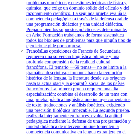
problemas numéricos y cuestiones teóricas de física y
química, que exige un dominio sólido del cálculo y del
razonamiento científico. La segunda prueba evalúa la
competencia pedagógica a través de la defensa oral de
una programación didáctica y una unidad didáctica.
Preparar bien los supuestos prácticos es determinante:
en Arke Formación trabajamos de forma sistemática
todos los bloques de problemas para que ningún tipo de
ejercicio te pille por sorpresa.
Francés
Las oposiciones de Francés de Secundaria
requieren una solvencia lingüística bilingüe y una
profunda comprensión de la realidad cultural
francófona. El temario —69 temas— no se limita a la
gramática descriptiva, sino que abarca la evolución
histórica de la lengua, la literatura desde sus orígenes
hasta la actualidad y la geografía social de los países
francófonos. La primera prueba requiere una alta
especialización: combina el desarrollo de un tema con
una prueba práctica lingüística que incluye comentarios
de texto, traducciones y análisis fonéticos, exigiendo
una precisión filológica impecable. La segunda prueba,
realizada íntegramente en francés, evalúa la aptitud
pedagógica mediante la defensa de una programación y
unidad didáctica de intervención que fomenten la
competencia comunicativa en lengua extranjera en el