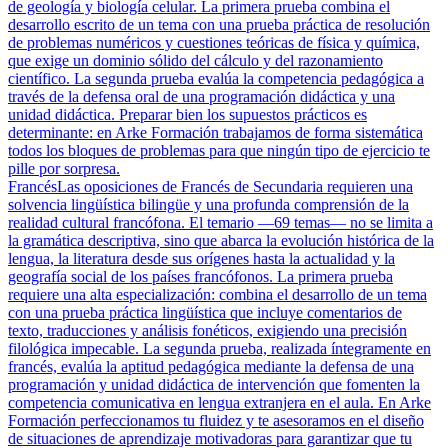
de geología y biología celular. La primera prueba combina el
desarrollo escrito de un tema con una prueba práctica de resolución
de problemas numéricos y cuestiones teóricas de física y química,
que exige un dominio sólido del cálculo y del razonamiento
científico. La segunda prueba evalúa la competencia pedagógica a
través de la defensa oral de una programación didáctica y una
unidad didáctica. Preparar bien los supuestos prácticos es
determinante: en Arke Formación trabajamos de forma sistemática
todos los bloques de problemas para que ningún tipo de ejercicio te
pille por sorpresa.
Francés
Las oposiciones de Francés de Secundaria requieren una
solvencia lingüística bilingüe y una profunda comprensión de la
realidad cultural francófona. El temario —69 temas— no se limita a
la gramática descriptiva, sino que abarca la evolución histórica de la
lengua, la literatura desde sus orígenes hasta la actualidad y la
geografía social de los países francófonos. La primera prueba
requiere una alta especialización: combina el desarrollo de un tema
con una prueba práctica lingüística que incluye comentarios de
texto, traducciones y análisis fonéticos, exigiendo una precisión
filológica impecable. La segunda prueba, realizada íntegramente en
francés, evalúa la aptitud pedagógica mediante la defensa de una
programación y unidad didáctica de intervención que fomenten la
competencia comunicativa en lengua extranjera en el aula. En Arke
Formación perfeccionamos tu fluidez y te asesoramos en el diseño
de situaciones de aprendizaje motivadoras para garantizar que tu