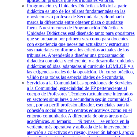
aplicación práctica que los tribunales valoran.
Programación y Unidades Didácticas Mixto
La parte
didáctica es uno de los pilares fundamentales en las
oposiciones a profesor de Secundaria, y dominarla
marca la diferencia entre obtener plaza o quedarse
fuera. Nuestro curso de Programación Didáctica y
Unidades Didácticas está diseñado tanto para opositores
que se preparan por primera vez como para docentes
con experiencia que necesitan actualizar y estructurar
sus materiales conforme a los criterios actuales de los
tribunales. Aprenderás a diseñar una programación
didáctica completa y coherente, y a desarrollar unidades
didácticas sólidas, adaptadas al currículo LOMLOE y a
las exigencias reales de la oposición. Un curso práctico,
válido para todas las especialidades de Secundaria.
Servicios a la Comunidad
Las oposiciones de Servicios
a la Comunidad, especialidad de FP perteneciente al
cuerpo de Profesores Técnicos (actualmente integrados
en sectores singulares o secundaria según comunidad),
son, por su perfil profesionalizador, esenciales para la
cohesión social tanto en centros educativos como en el
entorno comunitario. A diferencia de otras áreas más
académicas, su temario —49 temas— se enfoca en la
vertiente más operativa y aplicada de la intervención:
atención a colectivos en riesgo, inserción laboral, apoyo