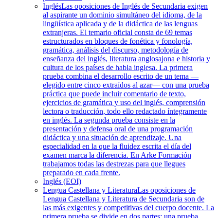
Inglés
Las oposiciones de Inglés de Secundaria exigen
al aspirante un dominio simultáneo del idioma, de la
lingüística aplicada y de la didáctica de las lenguas
extranjeras. El temario oficial consta de 69 temas
estructurados en bloques de fonética y fonología,
gramática, análisis del discurso, metodología de
enseñanza del inglés, literatura anglosajona e historia y
cultura de los países de habla inglesa. La primera
prueba combina el desarrollo escrito de un tema —
elegido entre cinco extraídos al azar— con una prueba
práctica que puede incluir comentario de texto,
ejercicios de gramática y uso del inglés, comprensión
lectora o traducción, todo ello redactado íntegramente
en inglés. La segunda prueba consiste en la
presentación y defensa oral de una programación
didáctica y una situación de aprendizaje. Una
especialidad en la que la fluidez escrita el día del
examen marca la diferencia. En Arke Formación
trabajamos todas las destrezas para que llegues
preparado en cada frente.
Inglés (EOI)
Lengua Castellana y Literatura
Las oposiciones de
Lengua Castellana y Literatura de Secundaria son de
las más exigentes y competitivas del cuerpo docente. La
primera prueba se divide en dos partes: una prueba