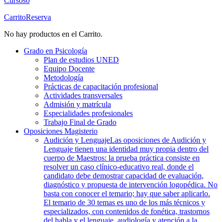
Cursos
0
Carrito
Reserva
No hay productos en el Carrito.
Grado en Psicología
Plan de estudios UNED
Equipo Docente
Metodología
Prácticas de capacitación profesional
Actividades transversales
Admisión y matrícula
Especialidades profesionales
Trabajo Final de Grado
Oposiciones Magisterio
Audición y Lenguaje
Las oposiciones de Audición y
Lenguaje tienen una identidad muy propia dentro del
cuerpo de Maestros: la prueba práctica consiste en
resolver un caso clínico-educativo real, donde el
candidato debe demostrar capacidad de evaluación,
diagnóstico y propuesta de intervención logopédica. No
basta con conocer el temario; hay que saber aplicarlo.
El temario de 30 temas es uno de los más técnicos y
especializados, con contenidos de fonética, trastornos
del habla y el lenguaje, audiología y atención a la