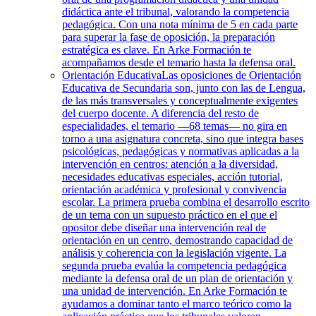
didáctica ante el tribunal, valorando la competencia
pedagógica. Con una nota mínima de 5 en cada parte
para superar la fase de oposición, la preparación
estratégica es clave. En Arke Formación te
acompañamos desde el temario hasta la defensa oral.
Orientación Educativa
Las oposiciones de Orientación
Educativa de Secundaria son, junto con las de Lengua,
de las más transversales y conceptualmente exigentes
del cuerpo docente. A diferencia del resto de
especialidades, el temario —68 temas— no gira en
torno a una asignatura concreta, sino que integra bases
psicológicas, pedagógicas y normativas aplicadas a la
intervención en centros: atención a la diversidad,
necesidades educativas especiales, acción tutorial,
orientación académica y profesional y convivencia
escolar. La primera prueba combina el desarrollo escrito
de un tema con un supuesto práctico en el que el
opositor debe diseñar una intervención real de
orientación en un centro, demostrando capacidad de
análisis y coherencia con la legislación vigente. La
segunda prueba evalúa la competencia pedagógica
mediante la defensa oral de un plan de orientación y
una unidad de intervención. En Arke Formación te
ayudamos a dominar tanto el marco teórico como la