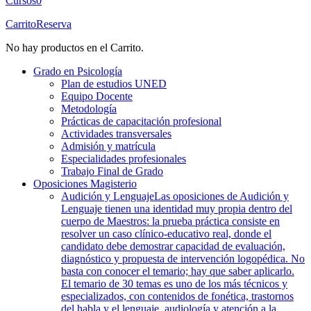
Cursos
0
Carrito
Reserva
No hay productos en el Carrito.
Grado en Psicología
Plan de estudios UNED
Equipo Docente
Metodología
Prácticas de capacitación profesional
Actividades transversales
Admisión y matrícula
Especialidades profesionales
Trabajo Final de Grado
Oposiciones Magisterio
Audición y Lenguaje
Las oposiciones de Audición y
Lenguaje tienen una identidad muy propia dentro del
cuerpo de Maestros: la prueba práctica consiste en
resolver un caso clínico-educativo real, donde el
candidato debe demostrar capacidad de evaluación,
diagnóstico y propuesta de intervención logopédica. No
basta con conocer el temario; hay que saber aplicarlo.
El temario de 30 temas es uno de los más técnicos y
especializados, con contenidos de fonética, trastornos
del habla y el lenguaje, audiología y atención a la