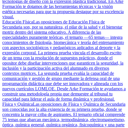
tecnologías de diseño con la expresión plástica tradicional. En Arke
Formación te dotamos de las herramientas técnicas y la visión
estética necesarias para que tu propuesta destaque por su excelencia
visual.
Educación Física
Las oposiciones de Educación Física de
Secundaria son, por su naturaleza, el pilar de la salud y el bienestar
motriz dentro del sistema educativo. A diferencia de las
especialidades puramente teóricas, el temario —65 temas— integra
conocimientos de fisiología, biomecánica y teoría del entrenamiento
con aspectos sociológicos y pedagógicos aplicados al deporte y la
expresión corporal. La primera prueba vincula el desarrollo escrito
de un tema con la resolución de supuestos prácticos, donde el
opositor debe diseñar intervenciones que garanticen la seguridad, la
inclusión y la participación activa del alumnado en diversos
contextos motrices. La segunda prueba evalúa la capacidad de
comunicación y gestión de grupo mediante la defensa oral de una
programación didáctica que debe ser innovadora y alineada con los
nuevos currículos LOMLOE. Desde Arke Formación te ayudamos a
construir una metodología propia que demuestre al tribunal tu
capacidad para liderar el aula de forma dinámica y profesional.
Física y Química
Las oposiciones de Física y Química de Secundaria
son conocidas por la alta exigencia de su primera prueba, donde se
concentra la mayor criba de aspirantes. El temario oficial comprende
75 temas que abarcan mecánica, termodinámica, electromagnetismo,
óptica, química general, química orgánica, fisicoquímica y una parte