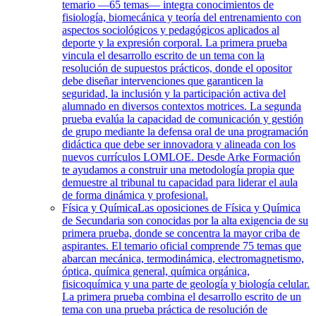
temario —65 temas— integra conocimientos de
fisiología, biomecánica y teoría del entrenamiento con
aspectos sociológicos y pedagógicos aplicados al
deporte y la expresión corporal. La primera prueba
vincula el desarrollo escrito de un tema con la
resolución de supuestos prácticos, donde el opositor
debe diseñar intervenciones que garanticen la
seguridad, la inclusión y la participación activa del
alumnado en diversos contextos motrices. La segunda
prueba evalúa la capacidad de comunicación y gestión
de grupo mediante la defensa oral de una programación
didáctica que debe ser innovadora y alineada con los
nuevos currículos LOMLOE. Desde Arke Formación
te ayudamos a construir una metodología propia que
demuestre al tribunal tu capacidad para liderar el aula
de forma dinámica y profesional.
Física y Química
Las oposiciones de Física y Química
de Secundaria son conocidas por la alta exigencia de su
primera prueba, donde se concentra la mayor criba de
aspirantes. El temario oficial comprende 75 temas que
abarcan mecánica, termodinámica, electromagnetismo,
óptica, química general, química orgánica,
fisicoquímica y una parte de geología y biología celular.
La primera prueba combina el desarrollo escrito de un
tema con una prueba práctica de resolución de