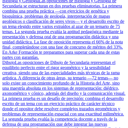
Biología y Geología
Las oposiciones de Biología y Geología de
Secundaria se estructuran en dos pruebas eliminatorias. La primera
combina una prueba práctica —con ejercicios de genética y
bioquímica, problemas de geología, interpretación de mapas
geológicos o clasificación de seres vivos— y el desarrollo escrito de
un tema elegido entre varios extraídos al azar de un temario de 75
temas. La segunda prueba evalúa la aptitud pedagógica mediante la
presentación y defensa oral de una programación didáctica y una
unidad didáctica. La fase de oposición representa el 66% de la nota
final, completándose con una fase de concurso de méritos del 33%.
En Arke Formación te preparamos para superar cada una de estas
partes con garantías.
Dibujo
Las oposiciones de Dibujo de Secundaria representan el
equilibrio perfecto entre el rigor geométrico y la sensibilidad
creativa, siendo una de las especialidades más técnicas de la rama
artística. A diferencia de otras áreas, su temario —72 temas— no
solo exige un conocimiento profundo de la Historia del Arte, sino
una maestría absoluta en los sistemas de representación: diédrico,
axonométrico y cónico, además del diseño y la comunicación visual.
La primera prueba es un desafío de precisión: combina el desarrollo
escrito de un tema con un ejercicio práctico de carácter técnico
donde el opositor debe resolver complejos trazados geométricos y
problemas de representación espacial con una exactitud milimétrica.
La segunda prueba evalúa la competencia docente a través de la
defensa de una programación que debe integrar las nuevas