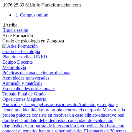
976 25 89 61
info@arkeformacion.com
Campus online
Arriba
Inicia sesión
Arke Formación
Grado de psicología en Zaragoza
Grado en Psicología
Plan de estudios UNED
Equipo Docente
Metodología
Prácticas de capacitación profesional
Actividades transversales
Admisión y matrícula
Especialidades profesionales
Trabajo Final de Grado
Oposiciones Magisterio
Audición y Lenguaje
Las oposiciones de Audición y Lenguaje
tienen una identidad muy propia dentro del cuerpo de Maestros: la
prueba práctica consiste en resolver un caso clínico-educativo real,
donde el candidato debe demostrar capacidad de evaluación,
diagnóstico y propuesta de intervención logopédica. No basta con
conocer el temario; hay que saber aplicarlo. El temario de 30 temas