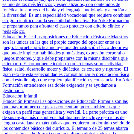
es uno de los más técnicos y especializados, con contenidos de
fonética, trastornos del habla y el lenguaje, audiología y atención a
la diversidad. Es una especialidad vocacional que requiere combinar
el rigor científico con la sensibilidad educativa. En Arke Formación
te preparamos para afrontar el caso práctico con criterio clínico y
pedagógico.
Educación Física
Las oposiciones de Educación Física de Maestros
son las únicas en las que el propio cuerpo del opositor entra en
juego: la prueba práctica incluye una demostración físico-deportiva
que puede implicar habilidades gimnásticas, expresión corporal o
juegos motores, y que debe prepararse con la misma disciplina que
el temario. El componente teórico, con 25 temas sobre actividad
física, salud, desarrollo motor y didáctica, es extenso y riguroso. El
gran reto de esta especialidad es compatibilizar la preparación física
con el estudio, algo que requiere planificación y constancia. En Arke
Formación entendemos esa doble exigencia y te ayudamos a
gestionarla.
Educación Infantil
Educación Primaria
Las oposiciones de Educación Primaria son las
que mayor número de plazas concentran, pero también las que
exigen un perfil más generalista y versátil. La parte práctica es uno
de sus rasgos más distintivos: habitualmente incluye ejercicios de
lengua castellana y matemáticas que requieren un dominio sólido de
los contenidos básicos del currículo. El temario de 25 temas abarca
todas las áreas de Primaria con un enfoque globalizador, y la