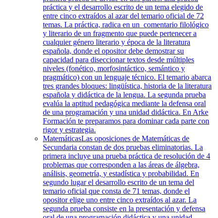
práctica y el desarrollo escrito de un tema elegido de
entre cinco extraídos al azar del temario oficial de 72
temas. La práctica, radica en un comentario filológico
y literario de un fragmento que puede pertenecer a
cualquier género literario y época de la literatura
española, donde el opositor debe demostrar su
capacidad para diseccionar textos desde múltiples
niveles (fonético, morfosintáctico, semántico y
pragmático) con un lenguaje técnico. El temario abarca
tres grandes bloques: lingüística, historia de la literatura
española y didáctica de la lengua. La segunda prueba
evalúa la aptitud pedagógica mediante la defensa oral
de una programación y una unidad didáctica. En Arke
Formación te preparamos para dominar cada parte con
rigor y estrategia.
Matemáticas
Las oposiciones de Matemáticas de
Secundaria constan de dos pruebas eliminatorias. La
primera incluye una prueba práctica de resolución de 4
problemas que corresponden a las áreas de álgebra,
análisis, geometría, y estadística y probabilidad. En
segundo lugar el desarrollo escrito de un tema del
temario oficial que consta de 71 temas, donde el
opositor elige uno entre cinco extraídos al azar. La
segunda prueba consiste en la presentación y defensa
oral de una programación didáctica y una unidad