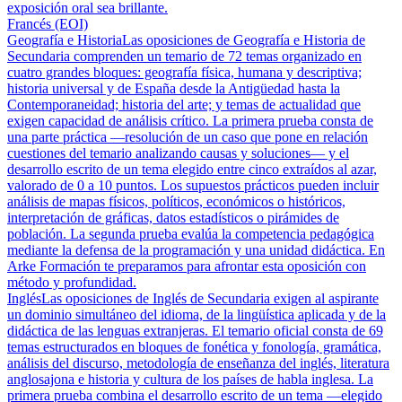
exposición oral sea brillante.
Francés (EOI)
Geografía e Historia
Las oposiciones de Geografía e Historia de
Secundaria comprenden un temario de 72 temas organizado en
cuatro grandes bloques: geografía física, humana y descriptiva;
historia universal y de España desde la Antigüedad hasta la
Contemporaneidad; historia del arte; y temas de actualidad que
exigen capacidad de análisis crítico. La primera prueba consta de
una parte práctica —resolución de un caso que pone en relación
cuestiones del temario analizando causas y soluciones— y el
desarrollo escrito de un tema elegido entre cinco extraídos al azar,
valorado de 0 a 10 puntos. Los supuestos prácticos pueden incluir
análisis de mapas físicos, políticos, económicos o históricos,
interpretación de gráficas, datos estadísticos o pirámides de
población. La segunda prueba evalúa la competencia pedagógica
mediante la defensa de la programación y una unidad didáctica. En
Arke Formación te preparamos para afrontar esta oposición con
método y profundidad.
Inglés
Las oposiciones de Inglés de Secundaria exigen al aspirante
un dominio simultáneo del idioma, de la lingüística aplicada y de la
didáctica de las lenguas extranjeras. El temario oficial consta de 69
temas estructurados en bloques de fonética y fonología, gramática,
análisis del discurso, metodología de enseñanza del inglés, literatura
anglosajona e historia y cultura de los países de habla inglesa. La
primera prueba combina el desarrollo escrito de un tema —elegido