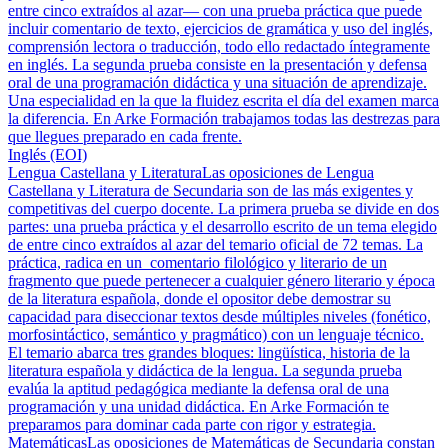
entre cinco extraídos al azar— con una prueba práctica que puede
incluir comentario de texto, ejercicios de gramática y uso del inglés,
comprensión lectora o traducción, todo ello redactado íntegramente
en inglés. La segunda prueba consiste en la presentación y defensa
oral de una programación didáctica y una situación de aprendizaje.
Una especialidad en la que la fluidez escrita el día del examen marca
la diferencia. En Arke Formación trabajamos todas las destrezas para
que llegues preparado en cada frente.
Inglés (EOI)
Lengua Castellana y Literatura
Las oposiciones de Lengua
Castellana y Literatura de Secundaria son de las más exigentes y
competitivas del cuerpo docente. La primera prueba se divide en dos
partes: una prueba práctica y el desarrollo escrito de un tema elegido
de entre cinco extraídos al azar del temario oficial de 72 temas. La
práctica, radica en un comentario filológico y literario de un
fragmento que puede pertenecer a cualquier género literario y época
de la literatura española, donde el opositor debe demostrar su
capacidad para diseccionar textos desde múltiples niveles (fonético,
morfosintáctico, semántico y pragmático) con un lenguaje técnico.
El temario abarca tres grandes bloques: lingüística, historia de la
literatura española y didáctica de la lengua. La segunda prueba
evalúa la aptitud pedagógica mediante la defensa oral de una
programación y una unidad didáctica. En Arke Formación te
preparamos para dominar cada parte con rigor y estrategia.
Matemáticas
Las oposiciones de Matemáticas de Secundaria constan