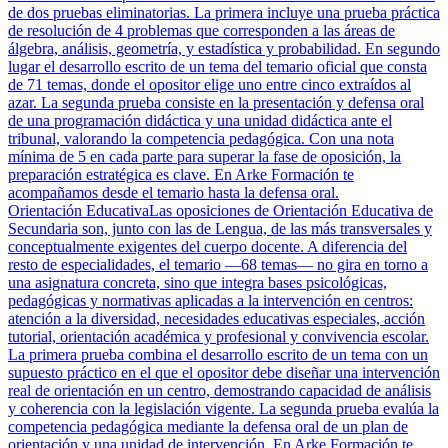
de dos pruebas eliminatorias. La primera incluye una prueba práctica
de resolución de 4 problemas que corresponden a las áreas de
álgebra, análisis, geometría, y estadística y probabilidad. En segundo
lugar el desarrollo escrito de un tema del temario oficial que consta
de 71 temas, donde el opositor elige uno entre cinco extraídos al
azar. La segunda prueba consiste en la presentación y defensa oral
de una programación didáctica y una unidad didáctica ante el
tribunal, valorando la competencia pedagógica. Con una nota
mínima de 5 en cada parte para superar la fase de oposición, la
preparación estratégica es clave. En Arke Formación te
acompañamos desde el temario hasta la defensa oral.
Orientación Educativa
Las oposiciones de Orientación Educativa de
Secundaria son, junto con las de Lengua, de las más transversales y
conceptualmente exigentes del cuerpo docente. A diferencia del
resto de especialidades, el temario —68 temas— no gira en torno a
una asignatura concreta, sino que integra bases psicológicas,
pedagógicas y normativas aplicadas a la intervención en centros:
atención a la diversidad, necesidades educativas especiales, acción
tutorial, orientación académica y profesional y convivencia escolar.
La primera prueba combina el desarrollo escrito de un tema con un
supuesto práctico en el que el opositor debe diseñar una intervención
real de orientación en un centro, demostrando capacidad de análisis
y coherencia con la legislación vigente. La segunda prueba evalúa la
competencia pedagógica mediante la defensa oral de un plan de
orientación y una unidad de intervención. En Arke Formación te