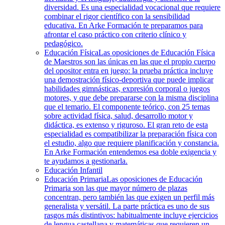
diversidad. Es una especialidad vocacional que requiere
combinar el rigor científico con la sensibilidad
educativa. En Arke Formación te preparamos para
afrontar el caso práctico con criterio clínico y
pedagógico.
Educación Física
Las oposiciones de Educación Física
de Maestros son las únicas en las que el propio cuerpo
del opositor entra en juego: la prueba práctica incluye
una demostración físico-deportiva que puede implicar
habilidades gimnásticas, expresión corporal o juegos
motores, y que debe prepararse con la misma disciplina
que el temario. El componente teórico, con 25 temas
sobre actividad física, salud, desarrollo motor y
didáctica, es extenso y riguroso. El gran reto de esta
especialidad es compatibilizar la preparación física con
el estudio, algo que requiere planificación y constancia.
En Arke Formación entendemos esa doble exigencia y
te ayudamos a gestionarla.
Educación Infantil
Educación Primaria
Las oposiciones de Educación
Primaria son las que mayor número de plazas
concentran, pero también las que exigen un perfil más
generalista y versátil. La parte práctica es uno de sus
rasgos más distintivos: habitualmente incluye ejercicios
de lengua castellana y matemáticas que requieren un