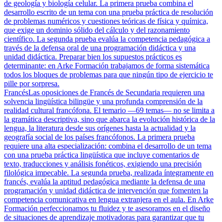
de geología y biología celular. La primera prueba combina el
desarrollo escrito de un tema con una prueba práctica de resolución
de problemas numéricos y cuestiones teóricas de física y química,
que exige un dominio sólido del cálculo y del razonamiento
científico. La segunda prueba evalúa la competencia pedagógica a
través de la defensa oral de una programación didáctica y una
unidad didáctica. Preparar bien los supuestos prácticos es
determinante: en Arke Formación trabajamos de forma sistemática
todos los bloques de problemas para que ningún tipo de ejercicio te
pille por sorpresa.
Francés
Las oposiciones de Francés de Secundaria requieren una
solvencia lingüística bilingüe y una profunda comprensión de la
realidad cultural francófona. El temario —69 temas— no se limita a
la gramática descriptiva, sino que abarca la evolución histórica de la
lengua, la literatura desde sus orígenes hasta la actualidad y la
geografía social de los países francófonos. La primera prueba
requiere una alta especialización: combina el desarrollo de un tema
con una prueba práctica lingüística que incluye comentarios de
texto, traducciones y análisis fonéticos, exigiendo una precisión
filológica impecable. La segunda prueba, realizada íntegramente en
francés, evalúa la aptitud pedagógica mediante la defensa de una
programación y unidad didáctica de intervención que fomenten la
competencia comunicativa en lengua extranjera en el aula. En Arke
Formación perfeccionamos tu fluidez y te asesoramos en el diseño
de situaciones de aprendizaje motivadoras para garantizar que tu