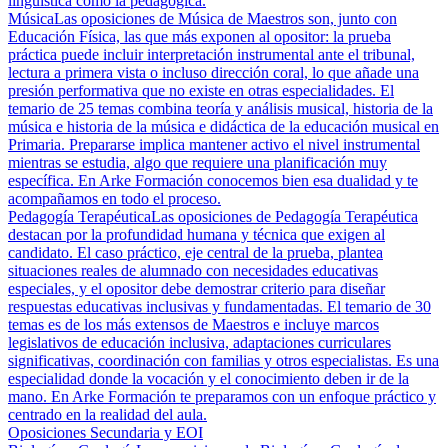
lingüística como la pedagógica.
Música
Las oposiciones de Música de Maestros son, junto con
Educación Física, las que más exponen al opositor: la prueba
práctica puede incluir interpretación instrumental ante el tribunal,
lectura a primera vista o incluso dirección coral, lo que añade una
presión performativa que no existe en otras especialidades. El
temario de 25 temas combina teoría y análisis musical, historia de la
música e historia de la música e didáctica de la educación musical en
Primaria. Prepararse implica mantener activo el nivel instrumental
mientras se estudia, algo que requiere una planificación muy
específica. En Arke Formación conocemos bien esa dualidad y te
acompañamos en todo el proceso.
Pedagogía Terapéutica
Las oposiciones de Pedagogía Terapéutica
destacan por la profundidad humana y técnica que exigen al
candidato. El caso práctico, eje central de la prueba, plantea
situaciones reales de alumnado con necesidades educativas
especiales, y el opositor debe demostrar criterio para diseñar
respuestas educativas inclusivas y fundamentadas. El temario de 30
temas es de los más extensos de Maestros e incluye marcos
legislativos de educación inclusiva, adaptaciones curriculares
significativas, coordinación con familias y otros especialistas. Es una
especialidad donde la vocación y el conocimiento deben ir de la
mano. En Arke Formación te preparamos con un enfoque práctico y
centrado en la realidad del aula.
Oposiciones Secundaria y EOI