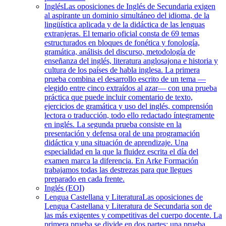
Inglés
Las oposiciones de Inglés de Secundaria exigen
al aspirante un dominio simultáneo del idioma, de la
lingüística aplicada y de la didáctica de las lenguas
extranjeras. El temario oficial consta de 69 temas
estructurados en bloques de fonética y fonología,
gramática, análisis del discurso, metodología de
enseñanza del inglés, literatura anglosajona e historia y
cultura de los países de habla inglesa. La primera
prueba combina el desarrollo escrito de un tema —
elegido entre cinco extraídos al azar— con una prueba
práctica que puede incluir comentario de texto,
ejercicios de gramática y uso del inglés, comprensión
lectora o traducción, todo ello redactado íntegramente
en inglés. La segunda prueba consiste en la
presentación y defensa oral de una programación
didáctica y una situación de aprendizaje. Una
especialidad en la que la fluidez escrita el día del
examen marca la diferencia. En Arke Formación
trabajamos todas las destrezas para que llegues
preparado en cada frente.
Inglés (EOI)
Lengua Castellana y Literatura
Las oposiciones de
Lengua Castellana y Literatura de Secundaria son de
las más exigentes y competitivas del cuerpo docente. La
primera prueba se divide en dos partes: una prueba