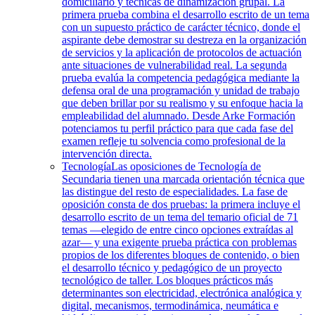
domiciliario y técnicas de dinamización grupal. La
primera prueba combina el desarrollo escrito de un tema
con un supuesto práctico de carácter técnico, donde el
aspirante debe demostrar su destreza en la organización
de servicios y la aplicación de protocolos de actuación
ante situaciones de vulnerabilidad real. La segunda
prueba evalúa la competencia pedagógica mediante la
defensa oral de una programación y unidad de trabajo
que deben brillar por su realismo y su enfoque hacia la
empleabilidad del alumnado. Desde Arke Formación
potenciamos tu perfil práctico para que cada fase del
examen refleje tu solvencia como profesional de la
intervención directa.
Tecnología
Las oposiciones de Tecnología de
Secundaria tienen una marcada orientación técnica que
las distingue del resto de especialidades. La fase de
oposición consta de dos pruebas: la primera incluye el
desarrollo escrito de un tema del temario oficial de 71
temas —elegido de entre cinco opciones extraídas al
azar— y una exigente prueba práctica con problemas
propios de los diferentes bloques de contenido, o bien
el desarrollo técnico y pedagógico de un proyecto
tecnológico de taller. Los bloques prácticos más
determinantes son electricidad, electrónica analógica y
digital, mecanismos, termodinámica, neumática e