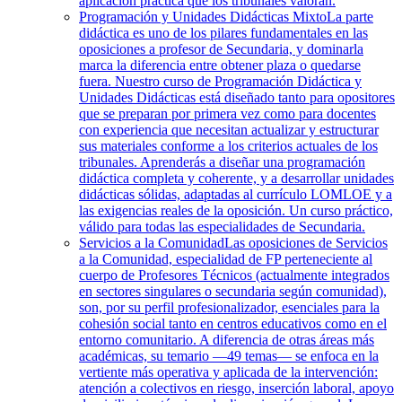
aplicación práctica que los tribunales valoran.
Programación y Unidades Didácticas Mixto
La parte
didáctica es uno de los pilares fundamentales en las
oposiciones a profesor de Secundaria, y dominarla
marca la diferencia entre obtener plaza o quedarse
fuera. Nuestro curso de Programación Didáctica y
Unidades Didácticas está diseñado tanto para opositores
que se preparan por primera vez como para docentes
con experiencia que necesitan actualizar y estructurar
sus materiales conforme a los criterios actuales de los
tribunales. Aprenderás a diseñar una programación
didáctica completa y coherente, y a desarrollar unidades
didácticas sólidas, adaptadas al currículo LOMLOE y a
las exigencias reales de la oposición. Un curso práctico,
válido para todas las especialidades de Secundaria.
Servicios a la Comunidad
Las oposiciones de Servicios
a la Comunidad, especialidad de FP perteneciente al
cuerpo de Profesores Técnicos (actualmente integrados
en sectores singulares o secundaria según comunidad),
son, por su perfil profesionalizador, esenciales para la
cohesión social tanto en centros educativos como en el
entorno comunitario. A diferencia de otras áreas más
académicas, su temario —49 temas— se enfoca en la
vertiente más operativa y aplicada de la intervención:
atención a colectivos en riesgo, inserción laboral, apoyo