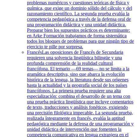
problemas numéricos y cuestiones teóricas de física y
química, que exige un dominio sólido del cálculo y del
razonamiento científico. La segunda prueba evalúa la
competencia pedagógica a través de la defensa oral de
una programación didáctica y una unidad didáctica.
Preparar bien los supuestos prácticos es determinante:
en Arke Formación trabajamos de forma sistemática
todos los bloques de problemas para que ningún tipo de
ejercicio te pille por sorpresa.
Francés
Las oposiciones de Francés de Secundaria
requieren una solvencia lingüística bilingüe y una
profunda comprensión de la realidad cultural
francófona. El temario —69 temas— no se limita a la
gramática descriptiva, sino que abarca la evolución
histórica de la lengua, la literatura desde sus orígenes
hasta la actualidad y la geografía social de los países
francófonos. La primera prueba requiere una alta
especialización: combina el desarrollo de un tema con
una prueba práctica lingüística que incluye comentarios
de texto, traducciones y análisis fonéticos, exigiendo
una precisión filológica impecable. La segunda prueba,
realizada íntegramente en francés, evalúa la aptitud
pedagógica mediante la defensa de una programación y
unidad didáctica de intervención que fomenten la
competencia comunicativa en lengua extranjera en el