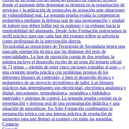
donde el aspirante debe demostrar su destreza en la organización de
servicios y la aplicación de protocolos de actuación ante situaciones
de vulnerabilidad real. La segunda prueba evalúa la competencia
pedagógica mediante la defensa oral de una programación y unidad
de trabajo que deben brillar por su realismo y su enfoque hacia la
empleabilidad del alumnado. Desde Arke Formación potenciamos tu
perfil práctico para que cada fase del examen refleje tu solvencia
como profesional de la intervención directa.
Tecnología
Las oposiciones de Tecnología de Secundaria tienen una
marcada orientación técnica que las distingue del resto de
especialidades. La fase de oposición consta de dos pruebas: la
primera incluye el desarrollo escrito de un tema del temario oficial
de 71 temas —elegido de entre cinco opciones extraídas al azar— y
una exigente prueba práctica con problemas propios de los
diferentes bloques de contenido, o bien el desarrollo técnico y
pedagógico de un proyecto tecnológico de taller. Los bloques
prácticos más determinantes son electricidad, electrónica analógica y
digital, mecanismos, termodinámica, neumática e hidráulica,
materiales y sistemas de control. La segunda prueba consiste en la
presentación y defensa oral de una programación didáctica y una
situación de aprendizaje. En Arke Formación combinamos la
preparación teórica con una intensa práctica de resolución de
supuestos para que llegues al examen con todas las garantías.
Contacto