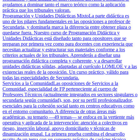
ayudamos a dominar tanto el marco teórico como la aplicación
práctica que los tribunales valoran.
Programación y Unidades Didácticas Mixto
La parte didáctica es
uno de los pilares fundamentales en las oposiciones a profesor de
Secundaria, y dominarla marca la diferencia entre obtener plaza o
quedarse fuera. Nuestro curso de Programación Didáctica y
Unidades Didácticas está diseñado tanto para opositores que se
preparan por primera vez como para docentes con experiencia que
necesitan actualizar y estructurar sus materiales conforme a los
criterios actuales de los tribunales. Aprenderás a diseñar una
programación didáctica completa y coherente, y a desarrollar
unidades didácticas sólidas, adaptadas al currículo LOMLOE y a las
exigencias reales de la oposición. Un curso práctico, válido para
todas las especialidades de Secundaria.
Servicios a la Comunidad
Las oposiciones de Servicios a la
Comunidad, especialidad de FP perteneciente al cuerpo de
Profesores Técnicos (actualmente integrados en sectores singulares o
secundaria según comunidad), son, por su perfil profesionalizador,
esenciales para la cohesión social tanto en centros educativos como
en el entorno comunitario. A diferencia de otras áreas más
académicas, su temario —49 temas— se enfoca en la vertiente más
operativa y aplicada de la intervención: atención a colectivos en
riesgo, inserción laboral, apoyo domiciliario y técnicas de
dinamización grupal. La primera prueba combina el desarrollo
escrito de un tema con un supuesto práctico de carácter técnico,