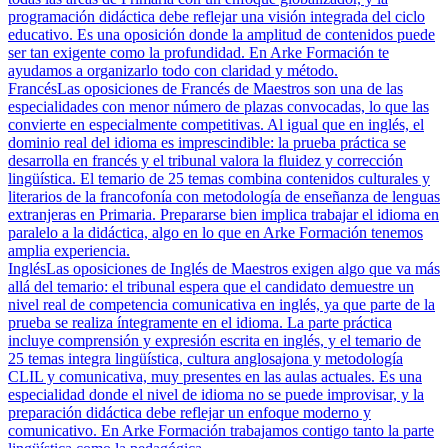
programación didáctica debe reflejar una visión integrada del ciclo
educativo. Es una oposición donde la amplitud de contenidos puede
ser tan exigente como la profundidad. En Arke Formación te
ayudamos a organizarlo todo con claridad y método.
Francés
Las oposiciones de Francés de Maestros son una de las
especialidades con menor número de plazas convocadas, lo que las
convierte en especialmente competitivas. Al igual que en inglés, el
dominio real del idioma es imprescindible: la prueba práctica se
desarrolla en francés y el tribunal valora la fluidez y corrección
lingüística. El temario de 25 temas combina contenidos culturales y
literarios de la francofonía con metodología de enseñanza de lenguas
extranjeras en Primaria. Prepararse bien implica trabajar el idioma en
paralelo a la didáctica, algo en lo que en Arke Formación tenemos
amplia experiencia.
Inglés
Las oposiciones de Inglés de Maestros exigen algo que va más
allá del temario: el tribunal espera que el candidato demuestre un
nivel real de competencia comunicativa en inglés, ya que parte de la
prueba se realiza íntegramente en el idioma. La parte práctica
incluye comprensión y expresión escrita en inglés, y el temario de
25 temas integra lingüística, cultura anglosajona y metodología
CLIL y comunicativa, muy presentes en las aulas actuales. Es una
especialidad donde el nivel de idioma no se puede improvisar, y la
preparación didáctica debe reflejar un enfoque moderno y
comunicativo. En Arke Formación trabajamos contigo tanto la parte