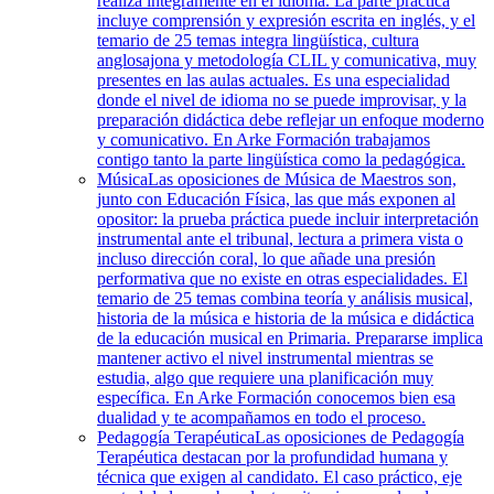
realiza íntegramente en el idioma. La parte práctica
incluye comprensión y expresión escrita en inglés, y el
temario de 25 temas integra lingüística, cultura
anglosajona y metodología CLIL y comunicativa, muy
presentes en las aulas actuales. Es una especialidad
donde el nivel de idioma no se puede improvisar, y la
preparación didáctica debe reflejar un enfoque moderno
y comunicativo. En Arke Formación trabajamos
contigo tanto la parte lingüística como la pedagógica.
Música
Las oposiciones de Música de Maestros son,
junto con Educación Física, las que más exponen al
opositor: la prueba práctica puede incluir interpretación
instrumental ante el tribunal, lectura a primera vista o
incluso dirección coral, lo que añade una presión
performativa que no existe en otras especialidades. El
temario de 25 temas combina teoría y análisis musical,
historia de la música e historia de la música e didáctica
de la educación musical en Primaria. Prepararse implica
mantener activo el nivel instrumental mientras se
estudia, algo que requiere una planificación muy
específica. En Arke Formación conocemos bien esa
dualidad y te acompañamos en todo el proceso.
Pedagogía Terapéutica
Las oposiciones de Pedagogía
Terapéutica destacan por la profundidad humana y
técnica que exigen al candidato. El caso práctico, eje