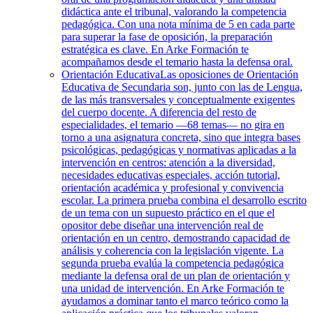
didáctica ante el tribunal, valorando la competencia
pedagógica. Con una nota mínima de 5 en cada parte
para superar la fase de oposición, la preparación
estratégica es clave. En Arke Formación te
acompañamos desde el temario hasta la defensa oral.
Orientación Educativa
Las oposiciones de Orientación
Educativa de Secundaria son, junto con las de Lengua,
de las más transversales y conceptualmente exigentes
del cuerpo docente. A diferencia del resto de
especialidades, el temario —68 temas— no gira en
torno a una asignatura concreta, sino que integra bases
psicológicas, pedagógicas y normativas aplicadas a la
intervención en centros: atención a la diversidad,
necesidades educativas especiales, acción tutorial,
orientación académica y profesional y convivencia
escolar. La primera prueba combina el desarrollo escrito
de un tema con un supuesto práctico en el que el
opositor debe diseñar una intervención real de
orientación en un centro, demostrando capacidad de
análisis y coherencia con la legislación vigente. La
segunda prueba evalúa la competencia pedagógica
mediante la defensa oral de un plan de orientación y
una unidad de intervención. En Arke Formación te
ayudamos a dominar tanto el marco teórico como la