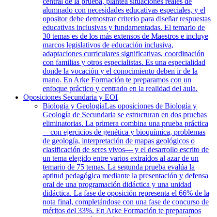
central de la prueba, plantea situaciones reales de
alumnado con necesidades educativas especiales, y el
opositor debe demostrar criterio para diseñar respuestas
educativas inclusivas y fundamentadas. El temario de
30 temas es de los más extensos de Maestros e incluye
marcos legislativos de educación inclusiva,
adaptaciones curriculares significativas, coordinación
con familias y otros especialistas. Es una especialidad
donde la vocación y el conocimiento deben ir de la
mano. En Arke Formación te preparamos con un
enfoque práctico y centrado en la realidad del aula.
Oposiciones Secundaria y EOI
Biología y Geología
Las oposiciones de Biología y
Geología de Secundaria se estructuran en dos pruebas
eliminatorias. La primera combina una prueba práctica
—con ejercicios de genética y bioquímica, problemas
de geología, interpretación de mapas geológicos o
clasificación de seres vivos— y el desarrollo escrito de
un tema elegido entre varios extraídos al azar de un
temario de 75 temas. La segunda prueba evalúa la
aptitud pedagógica mediante la presentación y defensa
oral de una programación didáctica y una unidad
didáctica. La fase de oposición representa el 66% de la
nota final, completándose con una fase de concurso de
méritos del 33%. En Arke Formación te preparamos