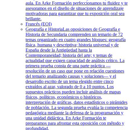
aula. En Arke Formación perfeccionamos tu fluidez y te
asesoramos en el diseño de situaciones de aprendizaje
motivadoras para garantizar que tu exposición oral sea
brillante.
Francés (EOI)
Geografía e Historia
Las oposiciones de Geografía e
Historia de Secundaria comprenden un temario de 72
temas organizado en cuatro grandes bloques: geografía
física, humana y descriptiva; historia universal y de
España desde la Antigüedad hasta la
Contemporaneidad; historia del arte; y temas de
actualidad que exigen capacidad de análisis crítico. La
primera prueba consta de una parte práctica —
resolución de un caso que pone en relación cuestiones
del temario analizando causas y soluciones— y el
desarrollo escrito de un tema elegido entre cinco
extraídos al azar, valorado de 0 a 10 puntos. Los
supuestos prácticos pueden incluir análisis de mapas
físicos, políticos, económicos o históricos,
interpretación de gráficas, datos estadísticos o pirámides
de población. La segunda prueba evalúa la competencia
pedagógica mediante la defensa de la programación y
una unidad didáctica. En Arke Formación te
preparamos para afrontar esta oposición con método y
profundidad.