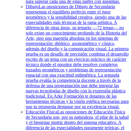
para superar cada una de estas partes con garantías.
Dibujo
Las oposiciones de Dibujo de Secundaria
representan el equilibrio perfecto entre el rigor
geométrico y la sensibilidad creativa, siendo una de las
especialidades más técnicas de la rama artística. A
diferencia de otras áreas, su temario —72 temas— no
solo exige un conocimiento profundo de la Historia del
Arte, sino una maestría absoluta en los sistemas de
representación: diédrico, axonométrico y cónico,
además del diseño y la comunicación visual. La primera
prueba es un desafío de precisión: combina el desarrollo
escrito de un tema con un ejercicio práctico de carácter
técnico donde el opositor debe resolver complejos
trazados geométricos y problemas de representación
espacial con una exactitud milimétrica. La segunda
prueba evalúa la competencia docente a través de la
defensa de una programación que debe integrar las
nuevas tecnologías de diseño con la expresión plástica
tradicional. En Arke Formación te dotamos de las
herramientas técnicas y la visión estética necesarias para
que tu propuesta destaque por su excelencia visual.
Educación Física
Las oposiciones de Educación Física
de Secundaria son, por su naturaleza, el pilar de la salud
y el bienestar motriz dentro del sistema educativo. A
diferencia de las especialidades puramente teóricas, el