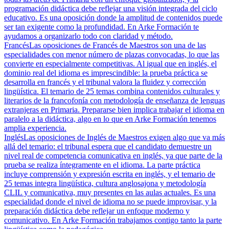
programación didáctica debe reflejar una visión integrada del ciclo
educativo. Es una oposición donde la amplitud de contenidos puede
ser tan exigente como la profundidad. En Arke Formación te
ayudamos a organizarlo todo con claridad y método.
Francés
Las oposiciones de Francés de Maestros son una de las
especialidades con menor número de plazas convocadas, lo que las
convierte en especialmente competitivas. Al igual que en inglés, el
dominio real del idioma es imprescindible: la prueba práctica se
desarrolla en francés y el tribunal valora la fluidez y corrección
lingüística. El temario de 25 temas combina contenidos culturales y
literarios de la francofonía con metodología de enseñanza de lenguas
extranjeras en Primaria. Prepararse bien implica trabajar el idioma en
paralelo a la didáctica, algo en lo que en Arke Formación tenemos
amplia experiencia.
Inglés
Las oposiciones de Inglés de Maestros exigen algo que va más
allá del temario: el tribunal espera que el candidato demuestre un
nivel real de competencia comunicativa en inglés, ya que parte de la
prueba se realiza íntegramente en el idioma. La parte práctica
incluye comprensión y expresión escrita en inglés, y el temario de
25 temas integra lingüística, cultura anglosajona y metodología
CLIL y comunicativa, muy presentes en las aulas actuales. Es una
especialidad donde el nivel de idioma no se puede improvisar, y la
preparación didáctica debe reflejar un enfoque moderno y
comunicativo. En Arke Formación trabajamos contigo tanto la parte