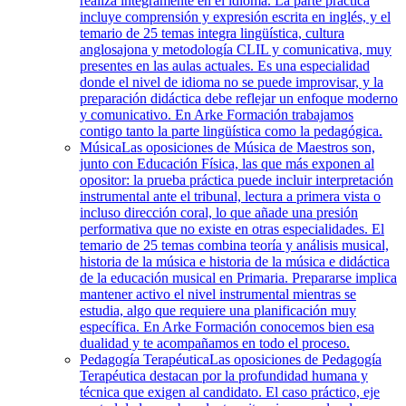
realiza íntegramente en el idioma. La parte práctica
incluye comprensión y expresión escrita en inglés, y el
temario de 25 temas integra lingüística, cultura
anglosajona y metodología CLIL y comunicativa, muy
presentes en las aulas actuales. Es una especialidad
donde el nivel de idioma no se puede improvisar, y la
preparación didáctica debe reflejar un enfoque moderno
y comunicativo. En Arke Formación trabajamos
contigo tanto la parte lingüística como la pedagógica.
Música
Las oposiciones de Música de Maestros son,
junto con Educación Física, las que más exponen al
opositor: la prueba práctica puede incluir interpretación
instrumental ante el tribunal, lectura a primera vista o
incluso dirección coral, lo que añade una presión
performativa que no existe en otras especialidades. El
temario de 25 temas combina teoría y análisis musical,
historia de la música e historia de la música e didáctica
de la educación musical en Primaria. Prepararse implica
mantener activo el nivel instrumental mientras se
estudia, algo que requiere una planificación muy
específica. En Arke Formación conocemos bien esa
dualidad y te acompañamos en todo el proceso.
Pedagogía Terapéutica
Las oposiciones de Pedagogía
Terapéutica destacan por la profundidad humana y
técnica que exigen al candidato. El caso práctico, eje