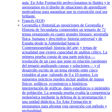
aula. En Arke Formación perfeccionamos tu fluidez y te
asesoramos en el diseño de situaciones de aprendizaje
motivadoras para garantizar que tu exposición oral sea
brillante.
Francés (EOI)
Geografía e Historia
Las oposiciones de Geografía e
Historia de Secundaria comprenden un temario de 72
temas organizado en cuatro grandes bloques: geografía
física, humana y descriptiva; historia universal y de
España desde la Antigüedad hasta la
Contemporaneidad; historia del arte; y temas de
actualidad que exigen capacidad de análisis crítico. La
primera prueba consta de una parte práctica —
resolución de un caso que pone en relación cuestiones
del temario analizando causas y soluciones— y el
desarrollo escrito de un tema elegido entre cinco
extraídos al azar, valorado de 0 a 10 puntos. Los
supuestos prácticos pueden incluir análisis de mapas
físicos, políticos, económicos o históricos,
interpretación de gráficas, datos estadísticos o pirámides
de población. La segunda prueba evalúa la competencia
pedagógica mediante la defensa de la programación y
una unidad didáctica. En Arke Formación te
preparamos para afrontar esta oposición con método y
profundidad.