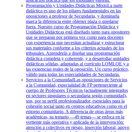
aplicación práctica que los tribunales valoran.
Programación y Unidades Didácticas Mixto
La parte
didáctica es uno de los pilares fundamentales en las
oposiciones a profesor de Secundaria, y dominarla
marca la diferencia entre obtener plaza o quedarse
fuera. Nuestro curso de Programación Didáctica y
Unidades Didácticas está diseñado tanto para opositores
que se preparan por primera vez como para docentes
con experiencia que necesitan actualizar y estructurar
sus materiales conforme a los criterios actuales de los
tribunales. Aprenderás a diseñar una programación
didáctica completa y coherente, y a desarrollar unidades
didácticas sólidas, adaptadas al currículo LOMLOE y a
las exigencias reales de la oposición. Un curso práctico,
válido para todas las especialidades de Secundaria.
Servicios a la Comunidad
Las oposiciones de Servicios
a la Comunidad, especialidad de FP perteneciente al
cuerpo de Profesores Técnicos (actualmente integrados
en sectores singulares o secundaria según comunidad),
son, por su perfil profesionalizador, esenciales para la
cohesión social tanto en centros educativos como en el
entorno comunitario. A diferencia de otras áreas más
académicas, su temario —49 temas— se enfoca en la
vertiente más operativa y aplicada de la intervención:
atención a colectivos en riesgo, inserción laboral, apoyo