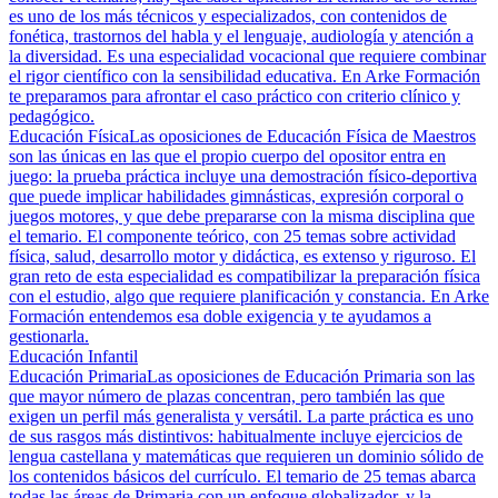
es uno de los más técnicos y especializados, con contenidos de
fonética, trastornos del habla y el lenguaje, audiología y atención a
la diversidad. Es una especialidad vocacional que requiere combinar
el rigor científico con la sensibilidad educativa. En Arke Formación
te preparamos para afrontar el caso práctico con criterio clínico y
pedagógico.
Educación Física
Las oposiciones de Educación Física de Maestros
son las únicas en las que el propio cuerpo del opositor entra en
juego: la prueba práctica incluye una demostración físico-deportiva
que puede implicar habilidades gimnásticas, expresión corporal o
juegos motores, y que debe prepararse con la misma disciplina que
el temario. El componente teórico, con 25 temas sobre actividad
física, salud, desarrollo motor y didáctica, es extenso y riguroso. El
gran reto de esta especialidad es compatibilizar la preparación física
con el estudio, algo que requiere planificación y constancia. En Arke
Formación entendemos esa doble exigencia y te ayudamos a
gestionarla.
Educación Infantil
Educación Primaria
Las oposiciones de Educación Primaria son las
que mayor número de plazas concentran, pero también las que
exigen un perfil más generalista y versátil. La parte práctica es uno
de sus rasgos más distintivos: habitualmente incluye ejercicios de
lengua castellana y matemáticas que requieren un dominio sólido de
los contenidos básicos del currículo. El temario de 25 temas abarca
todas las áreas de Primaria con un enfoque globalizador, y la