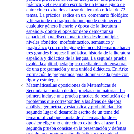
práctica y el desarrollo escrito de un tema elegido de
entre cinco extraídos al azar del temario oficial de 72
temas. La práctica, radica en un comentario filológico
y literario de un fragmento que puede pertenecer a
cualquier género literario y época de la literatura
española, donde el opositor debe demostrar su
capacidad para diseccionar textos desde múltiples
niveles (fonético, morfosintáctico, semántico y
pragmático) con un lenguaje técnico. El temario abarca
tres grandes bloques: lingüística, historia de la literatura
española y didáctica de la lengua. La segunda prueba
evalúa la aptitud pedagógica mediante la defensa oral
de una programación y una unidad didáctica. En Arke
Formación te preparamos para dominar cada parte con
rigor y estrategia.
Matemáticas
Las oposiciones de Matemáticas de
Secundaria constan de dos pruebas eliminatorias. La
primera incluye una prueba práctica de resolución de 4
problemas que corresponden a las áreas de álgebra,
análisis, geometría, y estadística y probabilidad. En
segundo lugar el desarrollo escrito de un tema del
temario oficial que consta de 71 temas, donde el
opositor elige uno entre cinco extraídos al azar. La
segunda prueba consiste en la presentación y defensa
oral de una programación didáctica y una unidad