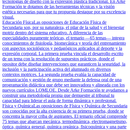
tecnologías de diseño con la expresión plástica tradicional. En Arke
Formación te dotamos de las herramientas técnicas y la visión
estética necesarias para que tu propuesta destaque por su excelencia
visual.
Educación Física
Las oposiciones de Educación Física de
Secundaria son, por su naturaleza, el pilar de la salud y el bienestar
motriz dentro del sistema educativo. A diferencia de las
especialidades puramente teóricas, el temario —65 temas— integra
conocimientos de fisiología, biomecánica y teoría del entrenamiento
con aspectos sociológicos y pedagógicos aplicados al deporte y la
expresión corporal. La primera prueba vincula el desarrollo escrito
de un tema con la resolución de supuestos prácticos, donde el
opositor debe diseñar intervenciones que garanticen la seguridad, la
inclusión y la participación activa del alumnado en diversos
contextos motrices. La segunda prueba evalúa la capacidad de
comunicación y gestión de grupo mediante la defensa oral de una
programación didáctica que debe ser innovadora y alineada con los
nuevos currículos LOMLOE. Desde Arke Formación te ayudamos a
construir una metodología propia que demuestre al tribunal tu
capacidad para liderar el aula de forma dinámica y profesional.
Física y Química
Las oposiciones de Física y Química de Secundaria
son conocidas por la alta exigencia de su primera prueba, donde se
concentra la mayor criba de aspirantes. El temario oficial comprende
75 temas que abarcan mecánica, termodinámica, electromagnetismo,
óptica, química general, química orgánica, fisicoquímica y una parte