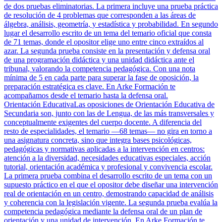
de dos pruebas eliminatorias. La primera incluye una prueba práctica
de resolución de 4 problemas que corresponden a las áreas de
álgebra, análisis, geometría, y estadística y probabilidad. En segundo
lugar el desarrollo escrito de un tema del temario oficial que consta
de 71 temas, donde el opositor elige uno entre cinco extraídos al
azar. La segunda prueba consiste en la presentación y defensa oral
de una programación didáctica y una unidad didáctica ante el
tribunal, valorando la competencia pedagógica. Con una nota
mínima de 5 en cada parte para superar la fase de oposición, la
preparación estratégica es clave. En Arke Formación te
acompañamos desde el temario hasta la defensa oral.
Orientación Educativa
Las oposiciones de Orientación Educativa de
Secundaria son, junto con las de Lengua, de las más transversales y
conceptualmente exigentes del cuerpo docente. A diferencia del
resto de especialidades, el temario —68 temas— no gira en torno a
una asignatura concreta, sino que integra bases psicológicas,
pedagógicas y normativas aplicadas a la intervención en centros:
atención a la diversidad, necesidades educativas especiales, acción
tutorial, orientación académica y profesional y convivencia escolar.
La primera prueba combina el desarrollo escrito de un tema con un
supuesto práctico en el que el opositor debe diseñar una intervención
real de orientación en un centro, demostrando capacidad de análisis
y coherencia con la legislación vigente. La segunda prueba evalúa la
competencia pedagógica mediante la defensa oral de un plan de
orientación y una unidad de intervención. En Arke Formación te