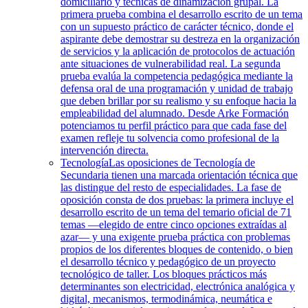
domiciliario y técnicas de dinamización grupal. La
primera prueba combina el desarrollo escrito de un tema
con un supuesto práctico de carácter técnico, donde el
aspirante debe demostrar su destreza en la organización
de servicios y la aplicación de protocolos de actuación
ante situaciones de vulnerabilidad real. La segunda
prueba evalúa la competencia pedagógica mediante la
defensa oral de una programación y unidad de trabajo
que deben brillar por su realismo y su enfoque hacia la
empleabilidad del alumnado. Desde Arke Formación
potenciamos tu perfil práctico para que cada fase del
examen refleje tu solvencia como profesional de la
intervención directa.
Tecnología
Las oposiciones de Tecnología de
Secundaria tienen una marcada orientación técnica que
las distingue del resto de especialidades. La fase de
oposición consta de dos pruebas: la primera incluye el
desarrollo escrito de un tema del temario oficial de 71
temas —elegido de entre cinco opciones extraídas al
azar— y una exigente prueba práctica con problemas
propios de los diferentes bloques de contenido, o bien
el desarrollo técnico y pedagógico de un proyecto
tecnológico de taller. Los bloques prácticos más
determinantes son electricidad, electrónica analógica y
digital, mecanismos, termodinámica, neumática e