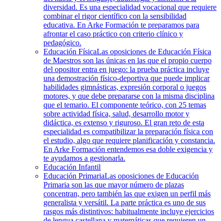
diversidad. Es una especialidad vocacional que requiere
combinar el rigor científico con la sensibilidad
educativa. En Arke Formación te preparamos para
afrontar el caso práctico con criterio clínico y
pedagógico.
Educación Física
Las oposiciones de Educación Física
de Maestros son las únicas en las que el propio cuerpo
del opositor entra en juego: la prueba práctica incluye
una demostración físico-deportiva que puede implicar
habilidades gimnásticas, expresión corporal o juegos
motores, y que debe prepararse con la misma disciplina
que el temario. El componente teórico, con 25 temas
sobre actividad física, salud, desarrollo motor y
didáctica, es extenso y riguroso. El gran reto de esta
especialidad es compatibilizar la preparación física con
el estudio, algo que requiere planificación y constancia.
En Arke Formación entendemos esa doble exigencia y
te ayudamos a gestionarla.
Educación Infantil
Educación Primaria
Las oposiciones de Educación
Primaria son las que mayor número de plazas
concentran, pero también las que exigen un perfil más
generalista y versátil. La parte práctica es uno de sus
rasgos más distintivos: habitualmente incluye ejercicios
de lengua castellana y matemáticas que requieren un