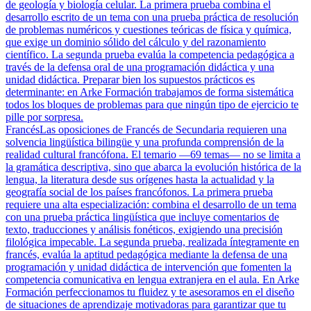
de geología y biología celular. La primera prueba combina el
desarrollo escrito de un tema con una prueba práctica de resolución
de problemas numéricos y cuestiones teóricas de física y química,
que exige un dominio sólido del cálculo y del razonamiento
científico. La segunda prueba evalúa la competencia pedagógica a
través de la defensa oral de una programación didáctica y una
unidad didáctica. Preparar bien los supuestos prácticos es
determinante: en Arke Formación trabajamos de forma sistemática
todos los bloques de problemas para que ningún tipo de ejercicio te
pille por sorpresa.
Francés
Las oposiciones de Francés de Secundaria requieren una
solvencia lingüística bilingüe y una profunda comprensión de la
realidad cultural francófona. El temario —69 temas— no se limita a
la gramática descriptiva, sino que abarca la evolución histórica de la
lengua, la literatura desde sus orígenes hasta la actualidad y la
geografía social de los países francófonos. La primera prueba
requiere una alta especialización: combina el desarrollo de un tema
con una prueba práctica lingüística que incluye comentarios de
texto, traducciones y análisis fonéticos, exigiendo una precisión
filológica impecable. La segunda prueba, realizada íntegramente en
francés, evalúa la aptitud pedagógica mediante la defensa de una
programación y unidad didáctica de intervención que fomenten la
competencia comunicativa en lengua extranjera en el aula. En Arke
Formación perfeccionamos tu fluidez y te asesoramos en el diseño
de situaciones de aprendizaje motivadoras para garantizar que tu