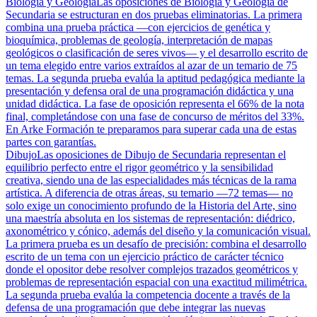
Biología y Geología
Las oposiciones de Biología y Geología de
Secundaria se estructuran en dos pruebas eliminatorias. La primera
combina una prueba práctica —con ejercicios de genética y
bioquímica, problemas de geología, interpretación de mapas
geológicos o clasificación de seres vivos— y el desarrollo escrito de
un tema elegido entre varios extraídos al azar de un temario de 75
temas. La segunda prueba evalúa la aptitud pedagógica mediante la
presentación y defensa oral de una programación didáctica y una
unidad didáctica. La fase de oposición representa el 66% de la nota
final, completándose con una fase de concurso de méritos del 33%.
En Arke Formación te preparamos para superar cada una de estas
partes con garantías.
Dibujo
Las oposiciones de Dibujo de Secundaria representan el
equilibrio perfecto entre el rigor geométrico y la sensibilidad
creativa, siendo una de las especialidades más técnicas de la rama
artística. A diferencia de otras áreas, su temario —72 temas— no
solo exige un conocimiento profundo de la Historia del Arte, sino
una maestría absoluta en los sistemas de representación: diédrico,
axonométrico y cónico, además del diseño y la comunicación visual.
La primera prueba es un desafío de precisión: combina el desarrollo
escrito de un tema con un ejercicio práctico de carácter técnico
donde el opositor debe resolver complejos trazados geométricos y
problemas de representación espacial con una exactitud milimétrica.
La segunda prueba evalúa la competencia docente a través de la
defensa de una programación que debe integrar las nuevas