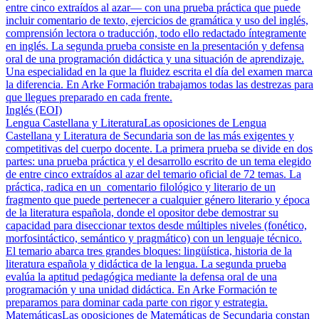
entre cinco extraídos al azar— con una prueba práctica que puede
incluir comentario de texto, ejercicios de gramática y uso del inglés,
comprensión lectora o traducción, todo ello redactado íntegramente
en inglés. La segunda prueba consiste en la presentación y defensa
oral de una programación didáctica y una situación de aprendizaje.
Una especialidad en la que la fluidez escrita el día del examen marca
la diferencia. En Arke Formación trabajamos todas las destrezas para
que llegues preparado en cada frente.
Inglés (EOI)
Lengua Castellana y Literatura
Las oposiciones de Lengua
Castellana y Literatura de Secundaria son de las más exigentes y
competitivas del cuerpo docente. La primera prueba se divide en dos
partes: una prueba práctica y el desarrollo escrito de un tema elegido
de entre cinco extraídos al azar del temario oficial de 72 temas. La
práctica, radica en un comentario filológico y literario de un
fragmento que puede pertenecer a cualquier género literario y época
de la literatura española, donde el opositor debe demostrar su
capacidad para diseccionar textos desde múltiples niveles (fonético,
morfosintáctico, semántico y pragmático) con un lenguaje técnico.
El temario abarca tres grandes bloques: lingüística, historia de la
literatura española y didáctica de la lengua. La segunda prueba
evalúa la aptitud pedagógica mediante la defensa oral de una
programación y una unidad didáctica. En Arke Formación te
preparamos para dominar cada parte con rigor y estrategia.
Matemáticas
Las oposiciones de Matemáticas de Secundaria constan