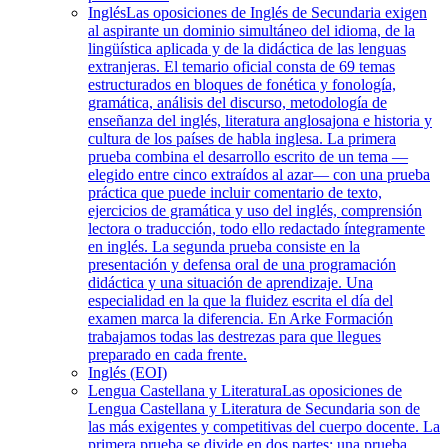
Inglés
Las oposiciones de Inglés de Secundaria exigen
al aspirante un dominio simultáneo del idioma, de la
lingüística aplicada y de la didáctica de las lenguas
extranjeras. El temario oficial consta de 69 temas
estructurados en bloques de fonética y fonología,
gramática, análisis del discurso, metodología de
enseñanza del inglés, literatura anglosajona e historia y
cultura de los países de habla inglesa. La primera
prueba combina el desarrollo escrito de un tema —
elegido entre cinco extraídos al azar— con una prueba
práctica que puede incluir comentario de texto,
ejercicios de gramática y uso del inglés, comprensión
lectora o traducción, todo ello redactado íntegramente
en inglés. La segunda prueba consiste en la
presentación y defensa oral de una programación
didáctica y una situación de aprendizaje. Una
especialidad en la que la fluidez escrita el día del
examen marca la diferencia. En Arke Formación
trabajamos todas las destrezas para que llegues
preparado en cada frente.
Inglés (EOI)
Lengua Castellana y Literatura
Las oposiciones de
Lengua Castellana y Literatura de Secundaria son de
las más exigentes y competitivas del cuerpo docente. La
primera prueba se divide en dos partes: una prueba