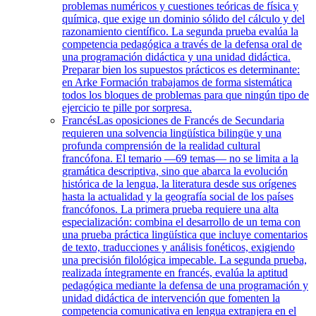
problemas numéricos y cuestiones teóricas de física y
química, que exige un dominio sólido del cálculo y del
razonamiento científico. La segunda prueba evalúa la
competencia pedagógica a través de la defensa oral de
una programación didáctica y una unidad didáctica.
Preparar bien los supuestos prácticos es determinante:
en Arke Formación trabajamos de forma sistemática
todos los bloques de problemas para que ningún tipo de
ejercicio te pille por sorpresa.
Francés
Las oposiciones de Francés de Secundaria
requieren una solvencia lingüística bilingüe y una
profunda comprensión de la realidad cultural
francófona. El temario —69 temas— no se limita a la
gramática descriptiva, sino que abarca la evolución
histórica de la lengua, la literatura desde sus orígenes
hasta la actualidad y la geografía social de los países
francófonos. La primera prueba requiere una alta
especialización: combina el desarrollo de un tema con
una prueba práctica lingüística que incluye comentarios
de texto, traducciones y análisis fonéticos, exigiendo
una precisión filológica impecable. La segunda prueba,
realizada íntegramente en francés, evalúa la aptitud
pedagógica mediante la defensa de una programación y
unidad didáctica de intervención que fomenten la
competencia comunicativa en lengua extranjera en el