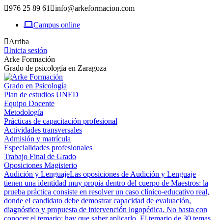
976 25 89 61
info@arkeformacion.com
Campus online
Arriba
Inicia sesión
Arke Formación
Grado de psicología en Zaragoza
Grado en Psicología
Plan de estudios UNED
Equipo Docente
Metodología
Prácticas de capacitación profesional
Actividades transversales
Admisión y matrícula
Especialidades profesionales
Trabajo Final de Grado
Oposiciones Magisterio
Audición y Lenguaje
Las oposiciones de Audición y Lenguaje
tienen una identidad muy propia dentro del cuerpo de Maestros: la
prueba práctica consiste en resolver un caso clínico-educativo real,
donde el candidato debe demostrar capacidad de evaluación,
diagnóstico y propuesta de intervención logopédica. No basta con
conocer el temario; hay que saber aplicarlo. El temario de 30 temas