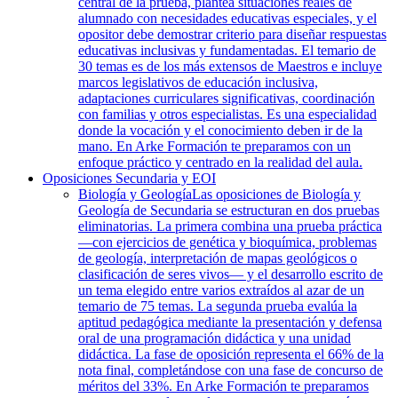
central de la prueba, plantea situaciones reales de
alumnado con necesidades educativas especiales, y el
opositor debe demostrar criterio para diseñar respuestas
educativas inclusivas y fundamentadas. El temario de
30 temas es de los más extensos de Maestros e incluye
marcos legislativos de educación inclusiva,
adaptaciones curriculares significativas, coordinación
con familias y otros especialistas. Es una especialidad
donde la vocación y el conocimiento deben ir de la
mano. En Arke Formación te preparamos con un
enfoque práctico y centrado en la realidad del aula.
Oposiciones Secundaria y EOI
Biología y Geología
Las oposiciones de Biología y
Geología de Secundaria se estructuran en dos pruebas
eliminatorias. La primera combina una prueba práctica
—con ejercicios de genética y bioquímica, problemas
de geología, interpretación de mapas geológicos o
clasificación de seres vivos— y el desarrollo escrito de
un tema elegido entre varios extraídos al azar de un
temario de 75 temas. La segunda prueba evalúa la
aptitud pedagógica mediante la presentación y defensa
oral de una programación didáctica y una unidad
didáctica. La fase de oposición representa el 66% de la
nota final, completándose con una fase de concurso de
méritos del 33%. En Arke Formación te preparamos