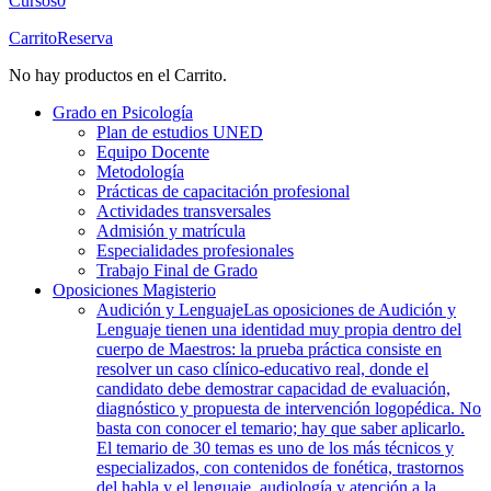
Cursos
0
Carrito
Reserva
No hay productos en el Carrito.
Grado en Psicología
Plan de estudios UNED
Equipo Docente
Metodología
Prácticas de capacitación profesional
Actividades transversales
Admisión y matrícula
Especialidades profesionales
Trabajo Final de Grado
Oposiciones Magisterio
Audición y Lenguaje
Las oposiciones de Audición y
Lenguaje tienen una identidad muy propia dentro del
cuerpo de Maestros: la prueba práctica consiste en
resolver un caso clínico-educativo real, donde el
candidato debe demostrar capacidad de evaluación,
diagnóstico y propuesta de intervención logopédica. No
basta con conocer el temario; hay que saber aplicarlo.
El temario de 30 temas es uno de los más técnicos y
especializados, con contenidos de fonética, trastornos
del habla y el lenguaje, audiología y atención a la