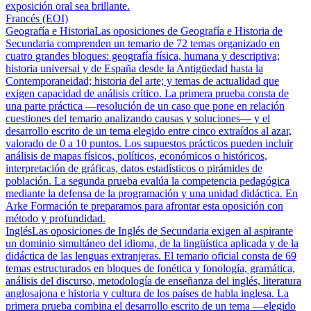
exposición oral sea brillante.
Francés (EOI)
Geografía e Historia
Las oposiciones de Geografía e Historia de
Secundaria comprenden un temario de 72 temas organizado en
cuatro grandes bloques: geografía física, humana y descriptiva;
historia universal y de España desde la Antigüedad hasta la
Contemporaneidad; historia del arte; y temas de actualidad que
exigen capacidad de análisis crítico. La primera prueba consta de
una parte práctica —resolución de un caso que pone en relación
cuestiones del temario analizando causas y soluciones— y el
desarrollo escrito de un tema elegido entre cinco extraídos al azar,
valorado de 0 a 10 puntos. Los supuestos prácticos pueden incluir
análisis de mapas físicos, políticos, económicos o históricos,
interpretación de gráficas, datos estadísticos o pirámides de
población. La segunda prueba evalúa la competencia pedagógica
mediante la defensa de la programación y una unidad didáctica. En
Arke Formación te preparamos para afrontar esta oposición con
método y profundidad.
Inglés
Las oposiciones de Inglés de Secundaria exigen al aspirante
un dominio simultáneo del idioma, de la lingüística aplicada y de la
didáctica de las lenguas extranjeras. El temario oficial consta de 69
temas estructurados en bloques de fonética y fonología, gramática,
análisis del discurso, metodología de enseñanza del inglés, literatura
anglosajona e historia y cultura de los países de habla inglesa. La
primera prueba combina el desarrollo escrito de un tema —elegido