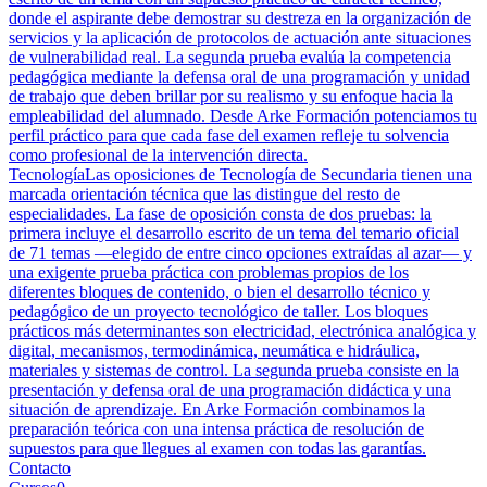
donde el aspirante debe demostrar su destreza en la organización de
servicios y la aplicación de protocolos de actuación ante situaciones
de vulnerabilidad real. La segunda prueba evalúa la competencia
pedagógica mediante la defensa oral de una programación y unidad
de trabajo que deben brillar por su realismo y su enfoque hacia la
empleabilidad del alumnado. Desde Arke Formación potenciamos tu
perfil práctico para que cada fase del examen refleje tu solvencia
como profesional de la intervención directa.
Tecnología
Las oposiciones de Tecnología de Secundaria tienen una
marcada orientación técnica que las distingue del resto de
especialidades. La fase de oposición consta de dos pruebas: la
primera incluye el desarrollo escrito de un tema del temario oficial
de 71 temas —elegido de entre cinco opciones extraídas al azar— y
una exigente prueba práctica con problemas propios de los
diferentes bloques de contenido, o bien el desarrollo técnico y
pedagógico de un proyecto tecnológico de taller. Los bloques
prácticos más determinantes son electricidad, electrónica analógica y
digital, mecanismos, termodinámica, neumática e hidráulica,
materiales y sistemas de control. La segunda prueba consiste en la
presentación y defensa oral de una programación didáctica y una
situación de aprendizaje. En Arke Formación combinamos la
preparación teórica con una intensa práctica de resolución de
supuestos para que llegues al examen con todas las garantías.
Contacto