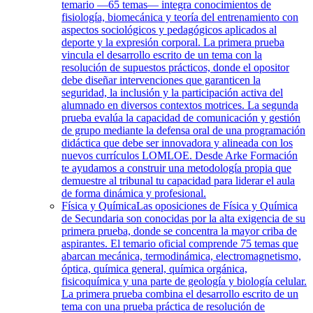
temario —65 temas— integra conocimientos de
fisiología, biomecánica y teoría del entrenamiento con
aspectos sociológicos y pedagógicos aplicados al
deporte y la expresión corporal. La primera prueba
vincula el desarrollo escrito de un tema con la
resolución de supuestos prácticos, donde el opositor
debe diseñar intervenciones que garanticen la
seguridad, la inclusión y la participación activa del
alumnado en diversos contextos motrices. La segunda
prueba evalúa la capacidad de comunicación y gestión
de grupo mediante la defensa oral de una programación
didáctica que debe ser innovadora y alineada con los
nuevos currículos LOMLOE. Desde Arke Formación
te ayudamos a construir una metodología propia que
demuestre al tribunal tu capacidad para liderar el aula
de forma dinámica y profesional.
Física y Química
Las oposiciones de Física y Química
de Secundaria son conocidas por la alta exigencia de su
primera prueba, donde se concentra la mayor criba de
aspirantes. El temario oficial comprende 75 temas que
abarcan mecánica, termodinámica, electromagnetismo,
óptica, química general, química orgánica,
fisicoquímica y una parte de geología y biología celular.
La primera prueba combina el desarrollo escrito de un
tema con una prueba práctica de resolución de