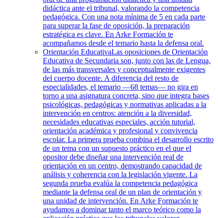
didáctica ante el tribunal, valorando la competencia
pedagógica. Con una nota mínima de 5 en cada parte
para superar la fase de oposición, la preparación
estratégica es clave. En Arke Formación te
acompañamos desde el temario hasta la defensa oral.
Orientación Educativa
Las oposiciones de Orientación
Educativa de Secundaria son, junto con las de Lengua,
de las más transversales y conceptualmente exigentes
del cuerpo docente. A diferencia del resto de
especialidades, el temario —68 temas— no gira en
torno a una asignatura concreta, sino que integra bases
psicológicas, pedagógicas y normativas aplicadas a la
intervención en centros: atención a la diversidad,
necesidades educativas especiales, acción tutorial,
orientación académica y profesional y convivencia
escolar. La primera prueba combina el desarrollo escrito
de un tema con un supuesto práctico en el que el
opositor debe diseñar una intervención real de
orientación en un centro, demostrando capacidad de
análisis y coherencia con la legislación vigente. La
segunda prueba evalúa la competencia pedagógica
mediante la defensa oral de un plan de orientación y
una unidad de intervención. En Arke Formación te
ayudamos a dominar tanto el marco teórico como la