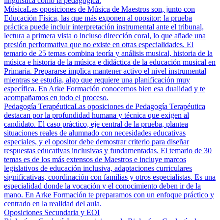
lingüística como la pedagógica.
Música
Las oposiciones de Música de Maestros son, junto con
Educación Física, las que más exponen al opositor: la prueba
práctica puede incluir interpretación instrumental ante el tribunal,
lectura a primera vista o incluso dirección coral, lo que añade una
presión performativa que no existe en otras especialidades. El
temario de 25 temas combina teoría y análisis musical, historia de la
música e historia de la música e didáctica de la educación musical en
Primaria. Prepararse implica mantener activo el nivel instrumental
mientras se estudia, algo que requiere una planificación muy
específica. En Arke Formación conocemos bien esa dualidad y te
acompañamos en todo el proceso.
Pedagogía Terapéutica
Las oposiciones de Pedagogía Terapéutica
destacan por la profundidad humana y técnica que exigen al
candidato. El caso práctico, eje central de la prueba, plantea
situaciones reales de alumnado con necesidades educativas
especiales, y el opositor debe demostrar criterio para diseñar
respuestas educativas inclusivas y fundamentadas. El temario de 30
temas es de los más extensos de Maestros e incluye marcos
legislativos de educación inclusiva, adaptaciones curriculares
significativas, coordinación con familias y otros especialistas. Es una
especialidad donde la vocación y el conocimiento deben ir de la
mano. En Arke Formación te preparamos con un enfoque práctico y
centrado en la realidad del aula.
Oposiciones Secundaria y EOI