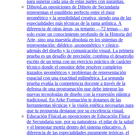
para superar cada una de estas partes con garantías.
Dibujo
Las oposiciones de Dibujo de Secundaria
representan el equilibrio perfecto entre el rigor
geométrico y la sensibilidad creativa, siendo una de las
especialidades más técnicas de la rama artística. A
diferencia de otras áreas, su temario —72 temas— no
solo exige un conocimiento profundo de la Historia del
Arte, sino una maestría absoluta en los sistemas de
representación: diédrico, axonométrico y cónico,
además del diseño y la comunicación visual. La primera
prueba es un desafío de precisión: combina el desarrollo
escrito de un tema con un ejercicio práctico de carácter
técnico donde el opositor debe resolver complejos
trazados geométricos y problemas de representación
espacial con una exactitud milimétrica. La segunda
prueba evalúa la competencia docente a través de la
defensa de una programación que debe integrar las
nuevas tecnologías de diseño con la expresión plástica
tradicional. En Arke Formación te dotamos de las
herramientas técnicas y la visión estética necesarias para
que tu propuesta destaque por su excelencia visual.
Educación Física
Las oposiciones de Educación Física
de Secundaria son, por su naturaleza, el pilar de la salud
y el bienestar motriz dentro del sistema educativo. A
diferencia de las especialidades puramente teóricas, el