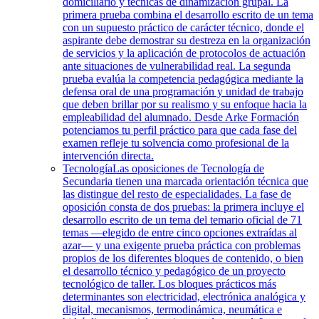
domiciliario y técnicas de dinamización grupal. La
primera prueba combina el desarrollo escrito de un tema
con un supuesto práctico de carácter técnico, donde el
aspirante debe demostrar su destreza en la organización
de servicios y la aplicación de protocolos de actuación
ante situaciones de vulnerabilidad real. La segunda
prueba evalúa la competencia pedagógica mediante la
defensa oral de una programación y unidad de trabajo
que deben brillar por su realismo y su enfoque hacia la
empleabilidad del alumnado. Desde Arke Formación
potenciamos tu perfil práctico para que cada fase del
examen refleje tu solvencia como profesional de la
intervención directa.
Tecnología
Las oposiciones de Tecnología de
Secundaria tienen una marcada orientación técnica que
las distingue del resto de especialidades. La fase de
oposición consta de dos pruebas: la primera incluye el
desarrollo escrito de un tema del temario oficial de 71
temas —elegido de entre cinco opciones extraídas al
azar— y una exigente prueba práctica con problemas
propios de los diferentes bloques de contenido, o bien
el desarrollo técnico y pedagógico de un proyecto
tecnológico de taller. Los bloques prácticos más
determinantes son electricidad, electrónica analógica y
digital, mecanismos, termodinámica, neumática e