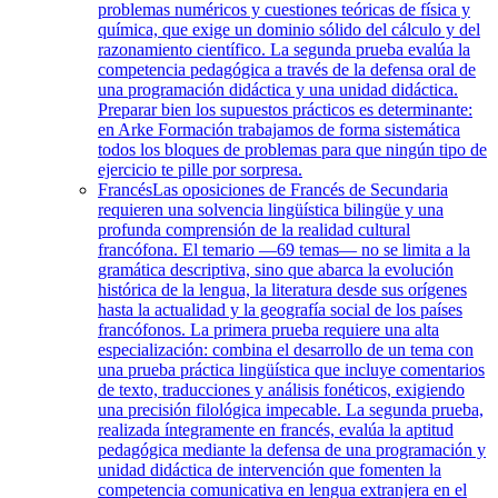
problemas numéricos y cuestiones teóricas de física y
química, que exige un dominio sólido del cálculo y del
razonamiento científico. La segunda prueba evalúa la
competencia pedagógica a través de la defensa oral de
una programación didáctica y una unidad didáctica.
Preparar bien los supuestos prácticos es determinante:
en Arke Formación trabajamos de forma sistemática
todos los bloques de problemas para que ningún tipo de
ejercicio te pille por sorpresa.
Francés
Las oposiciones de Francés de Secundaria
requieren una solvencia lingüística bilingüe y una
profunda comprensión de la realidad cultural
francófona. El temario —69 temas— no se limita a la
gramática descriptiva, sino que abarca la evolución
histórica de la lengua, la literatura desde sus orígenes
hasta la actualidad y la geografía social de los países
francófonos. La primera prueba requiere una alta
especialización: combina el desarrollo de un tema con
una prueba práctica lingüística que incluye comentarios
de texto, traducciones y análisis fonéticos, exigiendo
una precisión filológica impecable. La segunda prueba,
realizada íntegramente en francés, evalúa la aptitud
pedagógica mediante la defensa de una programación y
unidad didáctica de intervención que fomenten la
competencia comunicativa en lengua extranjera en el