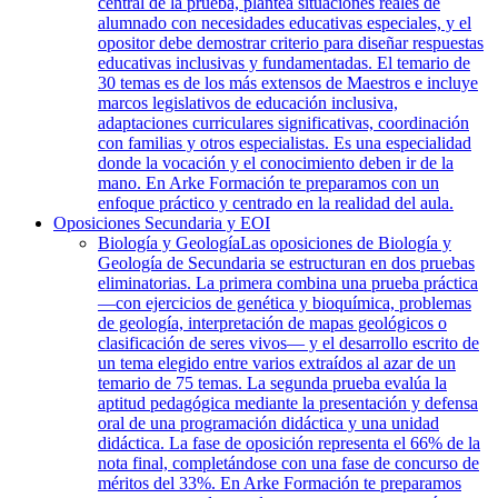
central de la prueba, plantea situaciones reales de
alumnado con necesidades educativas especiales, y el
opositor debe demostrar criterio para diseñar respuestas
educativas inclusivas y fundamentadas. El temario de
30 temas es de los más extensos de Maestros e incluye
marcos legislativos de educación inclusiva,
adaptaciones curriculares significativas, coordinación
con familias y otros especialistas. Es una especialidad
donde la vocación y el conocimiento deben ir de la
mano. En Arke Formación te preparamos con un
enfoque práctico y centrado en la realidad del aula.
Oposiciones Secundaria y EOI
Biología y Geología
Las oposiciones de Biología y
Geología de Secundaria se estructuran en dos pruebas
eliminatorias. La primera combina una prueba práctica
—con ejercicios de genética y bioquímica, problemas
de geología, interpretación de mapas geológicos o
clasificación de seres vivos— y el desarrollo escrito de
un tema elegido entre varios extraídos al azar de un
temario de 75 temas. La segunda prueba evalúa la
aptitud pedagógica mediante la presentación y defensa
oral de una programación didáctica y una unidad
didáctica. La fase de oposición representa el 66% de la
nota final, completándose con una fase de concurso de
méritos del 33%. En Arke Formación te preparamos