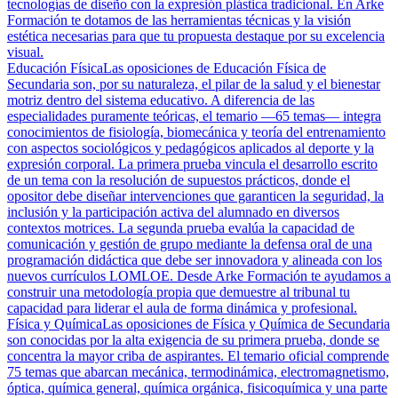
tecnologías de diseño con la expresión plástica tradicional. En Arke
Formación te dotamos de las herramientas técnicas y la visión
estética necesarias para que tu propuesta destaque por su excelencia
visual.
Educación Física
Las oposiciones de Educación Física de
Secundaria son, por su naturaleza, el pilar de la salud y el bienestar
motriz dentro del sistema educativo. A diferencia de las
especialidades puramente teóricas, el temario —65 temas— integra
conocimientos de fisiología, biomecánica y teoría del entrenamiento
con aspectos sociológicos y pedagógicos aplicados al deporte y la
expresión corporal. La primera prueba vincula el desarrollo escrito
de un tema con la resolución de supuestos prácticos, donde el
opositor debe diseñar intervenciones que garanticen la seguridad, la
inclusión y la participación activa del alumnado en diversos
contextos motrices. La segunda prueba evalúa la capacidad de
comunicación y gestión de grupo mediante la defensa oral de una
programación didáctica que debe ser innovadora y alineada con los
nuevos currículos LOMLOE. Desde Arke Formación te ayudamos a
construir una metodología propia que demuestre al tribunal tu
capacidad para liderar el aula de forma dinámica y profesional.
Física y Química
Las oposiciones de Física y Química de Secundaria
son conocidas por la alta exigencia de su primera prueba, donde se
concentra la mayor criba de aspirantes. El temario oficial comprende
75 temas que abarcan mecánica, termodinámica, electromagnetismo,
óptica, química general, química orgánica, fisicoquímica y una parte