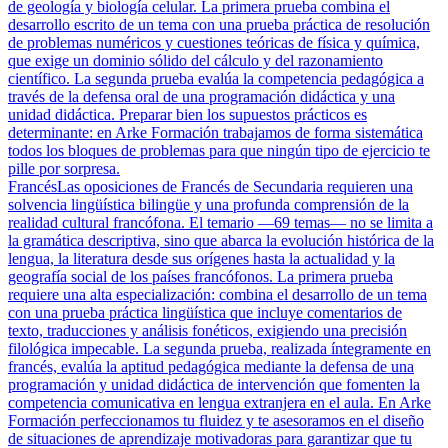
de geología y biología celular. La primera prueba combina el
desarrollo escrito de un tema con una prueba práctica de resolución
de problemas numéricos y cuestiones teóricas de física y química,
que exige un dominio sólido del cálculo y del razonamiento
científico. La segunda prueba evalúa la competencia pedagógica a
través de la defensa oral de una programación didáctica y una
unidad didáctica. Preparar bien los supuestos prácticos es
determinante: en Arke Formación trabajamos de forma sistemática
todos los bloques de problemas para que ningún tipo de ejercicio te
pille por sorpresa.
Francés
Las oposiciones de Francés de Secundaria requieren una
solvencia lingüística bilingüe y una profunda comprensión de la
realidad cultural francófona. El temario —69 temas— no se limita a
la gramática descriptiva, sino que abarca la evolución histórica de la
lengua, la literatura desde sus orígenes hasta la actualidad y la
geografía social de los países francófonos. La primera prueba
requiere una alta especialización: combina el desarrollo de un tema
con una prueba práctica lingüística que incluye comentarios de
texto, traducciones y análisis fonéticos, exigiendo una precisión
filológica impecable. La segunda prueba, realizada íntegramente en
francés, evalúa la aptitud pedagógica mediante la defensa de una
programación y unidad didáctica de intervención que fomenten la
competencia comunicativa en lengua extranjera en el aula. En Arke
Formación perfeccionamos tu fluidez y te asesoramos en el diseño
de situaciones de aprendizaje motivadoras para garantizar que tu