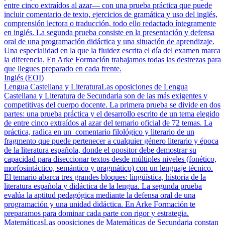
entre cinco extraídos al azar— con una prueba práctica que puede
incluir comentario de texto, ejercicios de gramática y uso del inglés,
comprensión lectora o traducción, todo ello redactado íntegramente
en inglés. La segunda prueba consiste en la presentación y defensa
oral de una programación didáctica y una situación de aprendizaje.
Una especialidad en la que la fluidez escrita el día del examen marca
la diferencia. En Arke Formación trabajamos todas las destrezas para
que llegues preparado en cada frente.
Inglés (EOI)
Lengua Castellana y Literatura
Las oposiciones de Lengua
Castellana y Literatura de Secundaria son de las más exigentes y
competitivas del cuerpo docente. La primera prueba se divide en dos
partes: una prueba práctica y el desarrollo escrito de un tema elegido
de entre cinco extraídos al azar del temario oficial de 72 temas. La
práctica, radica en un comentario filológico y literario de un
fragmento que puede pertenecer a cualquier género literario y época
de la literatura española, donde el opositor debe demostrar su
capacidad para diseccionar textos desde múltiples niveles (fonético,
morfosintáctico, semántico y pragmático) con un lenguaje técnico.
El temario abarca tres grandes bloques: lingüística, historia de la
literatura española y didáctica de la lengua. La segunda prueba
evalúa la aptitud pedagógica mediante la defensa oral de una
programación y una unidad didáctica. En Arke Formación te
preparamos para dominar cada parte con rigor y estrategia.
Matemáticas
Las oposiciones de Matemáticas de Secundaria constan