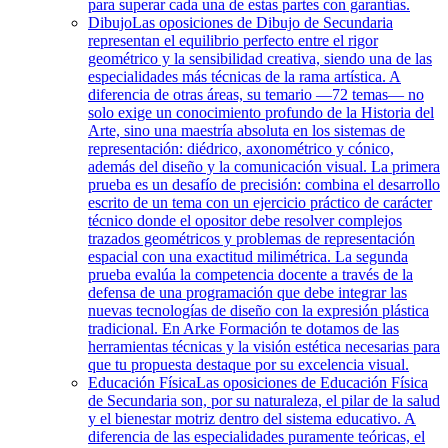
para superar cada una de estas partes con garantías.
Dibujo
Las oposiciones de Dibujo de Secundaria
representan el equilibrio perfecto entre el rigor
geométrico y la sensibilidad creativa, siendo una de las
especialidades más técnicas de la rama artística. A
diferencia de otras áreas, su temario —72 temas— no
solo exige un conocimiento profundo de la Historia del
Arte, sino una maestría absoluta en los sistemas de
representación: diédrico, axonométrico y cónico,
además del diseño y la comunicación visual. La primera
prueba es un desafío de precisión: combina el desarrollo
escrito de un tema con un ejercicio práctico de carácter
técnico donde el opositor debe resolver complejos
trazados geométricos y problemas de representación
espacial con una exactitud milimétrica. La segunda
prueba evalúa la competencia docente a través de la
defensa de una programación que debe integrar las
nuevas tecnologías de diseño con la expresión plástica
tradicional. En Arke Formación te dotamos de las
herramientas técnicas y la visión estética necesarias para
que tu propuesta destaque por su excelencia visual.
Educación Física
Las oposiciones de Educación Física
de Secundaria son, por su naturaleza, el pilar de la salud
y el bienestar motriz dentro del sistema educativo. A
diferencia de las especialidades puramente teóricas, el