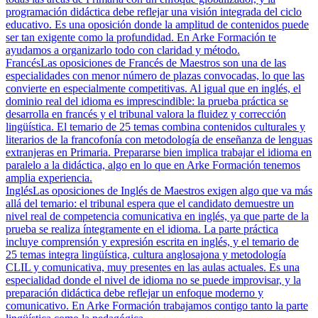
programación didáctica debe reflejar una visión integrada del ciclo
educativo. Es una oposición donde la amplitud de contenidos puede
ser tan exigente como la profundidad. En Arke Formación te
ayudamos a organizarlo todo con claridad y método.
Francés
Las oposiciones de Francés de Maestros son una de las
especialidades con menor número de plazas convocadas, lo que las
convierte en especialmente competitivas. Al igual que en inglés, el
dominio real del idioma es imprescindible: la prueba práctica se
desarrolla en francés y el tribunal valora la fluidez y corrección
lingüística. El temario de 25 temas combina contenidos culturales y
literarios de la francofonía con metodología de enseñanza de lenguas
extranjeras en Primaria. Prepararse bien implica trabajar el idioma en
paralelo a la didáctica, algo en lo que en Arke Formación tenemos
amplia experiencia.
Inglés
Las oposiciones de Inglés de Maestros exigen algo que va más
allá del temario: el tribunal espera que el candidato demuestre un
nivel real de competencia comunicativa en inglés, ya que parte de la
prueba se realiza íntegramente en el idioma. La parte práctica
incluye comprensión y expresión escrita en inglés, y el temario de
25 temas integra lingüística, cultura anglosajona y metodología
CLIL y comunicativa, muy presentes en las aulas actuales. Es una
especialidad donde el nivel de idioma no se puede improvisar, y la
preparación didáctica debe reflejar un enfoque moderno y
comunicativo. En Arke Formación trabajamos contigo tanto la parte