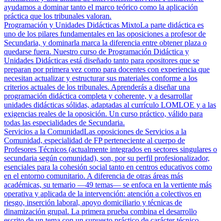
ayudamos a dominar tanto el marco teórico como la aplicación
práctica que los tribunales valoran.
Programación y Unidades Didácticas Mixto
La parte didáctica es
uno de los pilares fundamentales en las oposiciones a profesor de
Secundaria, y dominarla marca la diferencia entre obtener plaza o
quedarse fuera. Nuestro curso de Programación Didáctica y
Unidades Didácticas está diseñado tanto para opositores que se
preparan por primera vez como para docentes con experiencia que
necesitan actualizar y estructurar sus materiales conforme a los
criterios actuales de los tribunales. Aprenderás a diseñar una
programación didáctica completa y coherente, y a desarrollar
unidades didácticas sólidas, adaptadas al currículo LOMLOE y a las
exigencias reales de la oposición. Un curso práctico, válido para
todas las especialidades de Secundaria.
Servicios a la Comunidad
Las oposiciones de Servicios a la
Comunidad, especialidad de FP perteneciente al cuerpo de
Profesores Técnicos (actualmente integrados en sectores singulares o
secundaria según comunidad), son, por su perfil profesionalizador,
esenciales para la cohesión social tanto en centros educativos como
en el entorno comunitario. A diferencia de otras áreas más
académicas, su temario —49 temas— se enfoca en la vertiente más
operativa y aplicada de la intervención: atención a colectivos en
riesgo, inserción laboral, apoyo domiciliario y técnicas de
dinamización grupal. La primera prueba combina el desarrollo
escrito de un tema con un supuesto práctico de carácter técnico,