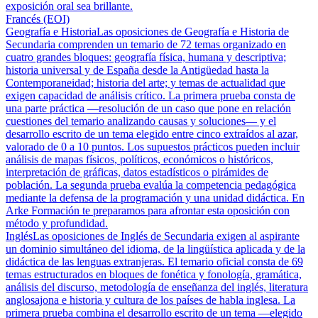
exposición oral sea brillante.
Francés (EOI)
Geografía e Historia
Las oposiciones de Geografía e Historia de
Secundaria comprenden un temario de 72 temas organizado en
cuatro grandes bloques: geografía física, humana y descriptiva;
historia universal y de España desde la Antigüedad hasta la
Contemporaneidad; historia del arte; y temas de actualidad que
exigen capacidad de análisis crítico. La primera prueba consta de
una parte práctica —resolución de un caso que pone en relación
cuestiones del temario analizando causas y soluciones— y el
desarrollo escrito de un tema elegido entre cinco extraídos al azar,
valorado de 0 a 10 puntos. Los supuestos prácticos pueden incluir
análisis de mapas físicos, políticos, económicos o históricos,
interpretación de gráficas, datos estadísticos o pirámides de
población. La segunda prueba evalúa la competencia pedagógica
mediante la defensa de la programación y una unidad didáctica. En
Arke Formación te preparamos para afrontar esta oposición con
método y profundidad.
Inglés
Las oposiciones de Inglés de Secundaria exigen al aspirante
un dominio simultáneo del idioma, de la lingüística aplicada y de la
didáctica de las lenguas extranjeras. El temario oficial consta de 69
temas estructurados en bloques de fonética y fonología, gramática,
análisis del discurso, metodología de enseñanza del inglés, literatura
anglosajona e historia y cultura de los países de habla inglesa. La
primera prueba combina el desarrollo escrito de un tema —elegido