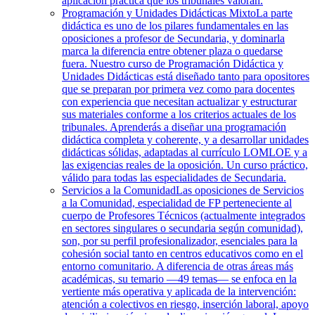
aplicación práctica que los tribunales valoran.
Programación y Unidades Didácticas Mixto
La parte
didáctica es uno de los pilares fundamentales en las
oposiciones a profesor de Secundaria, y dominarla
marca la diferencia entre obtener plaza o quedarse
fuera. Nuestro curso de Programación Didáctica y
Unidades Didácticas está diseñado tanto para opositores
que se preparan por primera vez como para docentes
con experiencia que necesitan actualizar y estructurar
sus materiales conforme a los criterios actuales de los
tribunales. Aprenderás a diseñar una programación
didáctica completa y coherente, y a desarrollar unidades
didácticas sólidas, adaptadas al currículo LOMLOE y a
las exigencias reales de la oposición. Un curso práctico,
válido para todas las especialidades de Secundaria.
Servicios a la Comunidad
Las oposiciones de Servicios
a la Comunidad, especialidad de FP perteneciente al
cuerpo de Profesores Técnicos (actualmente integrados
en sectores singulares o secundaria según comunidad),
son, por su perfil profesionalizador, esenciales para la
cohesión social tanto en centros educativos como en el
entorno comunitario. A diferencia de otras áreas más
académicas, su temario —49 temas— se enfoca en la
vertiente más operativa y aplicada de la intervención:
atención a colectivos en riesgo, inserción laboral, apoyo