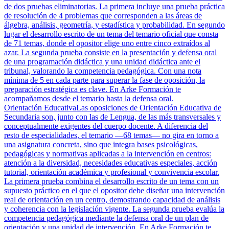
de dos pruebas eliminatorias. La primera incluye una prueba práctica
de resolución de 4 problemas que corresponden a las áreas de
álgebra, análisis, geometría, y estadística y probabilidad. En segundo
lugar el desarrollo escrito de un tema del temario oficial que consta
de 71 temas, donde el opositor elige uno entre cinco extraídos al
azar. La segunda prueba consiste en la presentación y defensa oral
de una programación didáctica y una unidad didáctica ante el
tribunal, valorando la competencia pedagógica. Con una nota
mínima de 5 en cada parte para superar la fase de oposición, la
preparación estratégica es clave. En Arke Formación te
acompañamos desde el temario hasta la defensa oral.
Orientación Educativa
Las oposiciones de Orientación Educativa de
Secundaria son, junto con las de Lengua, de las más transversales y
conceptualmente exigentes del cuerpo docente. A diferencia del
resto de especialidades, el temario —68 temas— no gira en torno a
una asignatura concreta, sino que integra bases psicológicas,
pedagógicas y normativas aplicadas a la intervención en centros:
atención a la diversidad, necesidades educativas especiales, acción
tutorial, orientación académica y profesional y convivencia escolar.
La primera prueba combina el desarrollo escrito de un tema con un
supuesto práctico en el que el opositor debe diseñar una intervención
real de orientación en un centro, demostrando capacidad de análisis
y coherencia con la legislación vigente. La segunda prueba evalúa la
competencia pedagógica mediante la defensa oral de un plan de
orientación y una unidad de intervención. En Arke Formación te