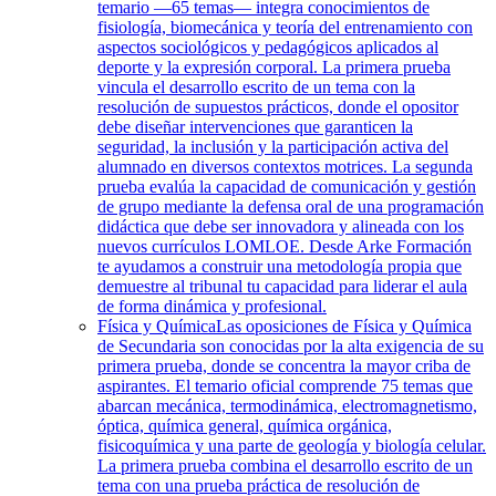
temario —65 temas— integra conocimientos de
fisiología, biomecánica y teoría del entrenamiento con
aspectos sociológicos y pedagógicos aplicados al
deporte y la expresión corporal. La primera prueba
vincula el desarrollo escrito de un tema con la
resolución de supuestos prácticos, donde el opositor
debe diseñar intervenciones que garanticen la
seguridad, la inclusión y la participación activa del
alumnado en diversos contextos motrices. La segunda
prueba evalúa la capacidad de comunicación y gestión
de grupo mediante la defensa oral de una programación
didáctica que debe ser innovadora y alineada con los
nuevos currículos LOMLOE. Desde Arke Formación
te ayudamos a construir una metodología propia que
demuestre al tribunal tu capacidad para liderar el aula
de forma dinámica y profesional.
Física y Química
Las oposiciones de Física y Química
de Secundaria son conocidas por la alta exigencia de su
primera prueba, donde se concentra la mayor criba de
aspirantes. El temario oficial comprende 75 temas que
abarcan mecánica, termodinámica, electromagnetismo,
óptica, química general, química orgánica,
fisicoquímica y una parte de geología y biología celular.
La primera prueba combina el desarrollo escrito de un
tema con una prueba práctica de resolución de