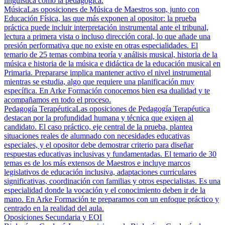
lingüística como la pedagógica.
Música
Las oposiciones de Música de Maestros son, junto con
Educación Física, las que más exponen al opositor: la prueba
práctica puede incluir interpretación instrumental ante el tribunal,
lectura a primera vista o incluso dirección coral, lo que añade una
presión performativa que no existe en otras especialidades. El
temario de 25 temas combina teoría y análisis musical, historia de la
música e historia de la música e didáctica de la educación musical en
Primaria. Prepararse implica mantener activo el nivel instrumental
mientras se estudia, algo que requiere una planificación muy
específica. En Arke Formación conocemos bien esa dualidad y te
acompañamos en todo el proceso.
Pedagogía Terapéutica
Las oposiciones de Pedagogía Terapéutica
destacan por la profundidad humana y técnica que exigen al
candidato. El caso práctico, eje central de la prueba, plantea
situaciones reales de alumnado con necesidades educativas
especiales, y el opositor debe demostrar criterio para diseñar
respuestas educativas inclusivas y fundamentadas. El temario de 30
temas es de los más extensos de Maestros e incluye marcos
legislativos de educación inclusiva, adaptaciones curriculares
significativas, coordinación con familias y otros especialistas. Es una
especialidad donde la vocación y el conocimiento deben ir de la
mano. En Arke Formación te preparamos con un enfoque práctico y
centrado en la realidad del aula.
Oposiciones Secundaria y EOI