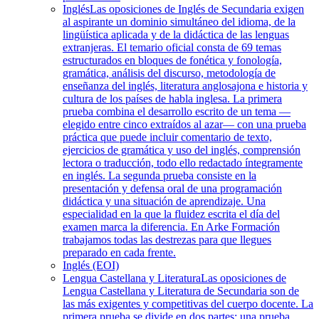
Inglés
Las oposiciones de Inglés de Secundaria exigen
al aspirante un dominio simultáneo del idioma, de la
lingüística aplicada y de la didáctica de las lenguas
extranjeras. El temario oficial consta de 69 temas
estructurados en bloques de fonética y fonología,
gramática, análisis del discurso, metodología de
enseñanza del inglés, literatura anglosajona e historia y
cultura de los países de habla inglesa. La primera
prueba combina el desarrollo escrito de un tema —
elegido entre cinco extraídos al azar— con una prueba
práctica que puede incluir comentario de texto,
ejercicios de gramática y uso del inglés, comprensión
lectora o traducción, todo ello redactado íntegramente
en inglés. La segunda prueba consiste en la
presentación y defensa oral de una programación
didáctica y una situación de aprendizaje. Una
especialidad en la que la fluidez escrita el día del
examen marca la diferencia. En Arke Formación
trabajamos todas las destrezas para que llegues
preparado en cada frente.
Inglés (EOI)
Lengua Castellana y Literatura
Las oposiciones de
Lengua Castellana y Literatura de Secundaria son de
las más exigentes y competitivas del cuerpo docente. La
primera prueba se divide en dos partes: una prueba