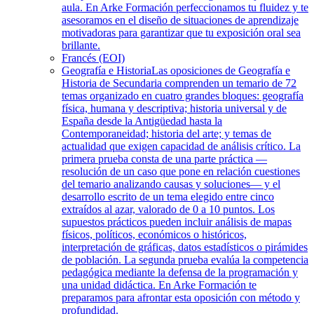
aula. En Arke Formación perfeccionamos tu fluidez y te
asesoramos en el diseño de situaciones de aprendizaje
motivadoras para garantizar que tu exposición oral sea
brillante.
Francés (EOI)
Geografía e Historia
Las oposiciones de Geografía e
Historia de Secundaria comprenden un temario de 72
temas organizado en cuatro grandes bloques: geografía
física, humana y descriptiva; historia universal y de
España desde la Antigüedad hasta la
Contemporaneidad; historia del arte; y temas de
actualidad que exigen capacidad de análisis crítico. La
primera prueba consta de una parte práctica —
resolución de un caso que pone en relación cuestiones
del temario analizando causas y soluciones— y el
desarrollo escrito de un tema elegido entre cinco
extraídos al azar, valorado de 0 a 10 puntos. Los
supuestos prácticos pueden incluir análisis de mapas
físicos, políticos, económicos o históricos,
interpretación de gráficas, datos estadísticos o pirámides
de población. La segunda prueba evalúa la competencia
pedagógica mediante la defensa de la programación y
una unidad didáctica. En Arke Formación te
preparamos para afrontar esta oposición con método y
profundidad.