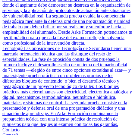
donde el aspirante debe demostrar su destreza en la organización de
servicios y la aplicación de protocolos de actuación ante situaciones
de vulnerabilidad real. La segunda prueba evalúa la competencia
pedagógica mediante la defensa oral de una programación y unidad
de trabajo que deben brillar por su realismo y su enfoque hacia la
empleabilidad del alumnado. Desde Arke Formación potenciamos tu
perfil práctico para que cada fase del examen refleje tu solvencia
como profesional de la intervención directa.
Tecnología
Las oposiciones de Tecnología de Secundaria tienen una
marcada orientación técnica que las distingue del resto de
especialidades. La fase de oposición consta de dos pruebas: la
primera incluye el desarrollo escrito de un tema del temario oficial
de 71 temas —elegido de entre cinco opciones extraídas al azar— y
una exigente prueba práctica con problemas propios de los
diferentes bloques de contenido, o bien el desarrollo técnico y
pedagógico de un proyecto tecnológico de taller. Los bloques
prácticos más determinantes son electricidad, electrónica analógica y
digital, mecanismos, termodinámica, neumática e hidráulica,
materiales y sistemas de control. La segunda prueba consiste en la
presentación y defensa oral de una programación didáctica y una
situación de aprendizaje. En Arke Formación combinamos la
preparación teórica con una intensa práctica de resolución de
supuestos para que llegues al examen con todas las garantías.
Contacto