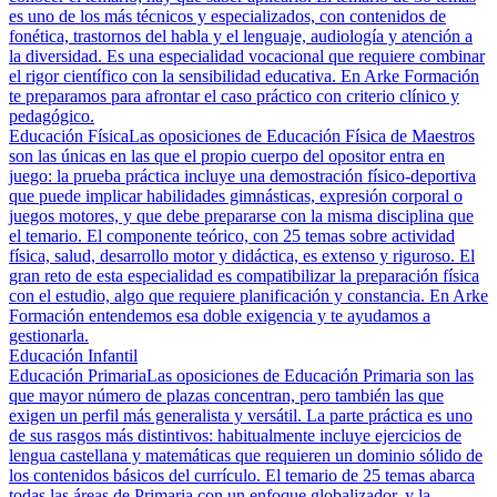
es uno de los más técnicos y especializados, con contenidos de
fonética, trastornos del habla y el lenguaje, audiología y atención a
la diversidad. Es una especialidad vocacional que requiere combinar
el rigor científico con la sensibilidad educativa. En Arke Formación
te preparamos para afrontar el caso práctico con criterio clínico y
pedagógico.
Educación Física
Las oposiciones de Educación Física de Maestros
son las únicas en las que el propio cuerpo del opositor entra en
juego: la prueba práctica incluye una demostración físico-deportiva
que puede implicar habilidades gimnásticas, expresión corporal o
juegos motores, y que debe prepararse con la misma disciplina que
el temario. El componente teórico, con 25 temas sobre actividad
física, salud, desarrollo motor y didáctica, es extenso y riguroso. El
gran reto de esta especialidad es compatibilizar la preparación física
con el estudio, algo que requiere planificación y constancia. En Arke
Formación entendemos esa doble exigencia y te ayudamos a
gestionarla.
Educación Infantil
Educación Primaria
Las oposiciones de Educación Primaria son las
que mayor número de plazas concentran, pero también las que
exigen un perfil más generalista y versátil. La parte práctica es uno
de sus rasgos más distintivos: habitualmente incluye ejercicios de
lengua castellana y matemáticas que requieren un dominio sólido de
los contenidos básicos del currículo. El temario de 25 temas abarca
todas las áreas de Primaria con un enfoque globalizador, y la