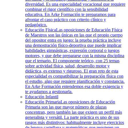
diversidad. Es una especialidad vocacional que requiere
combinar el rigor científico con la sensibilidad
educativa. En Arke Formación te preparamos para
afrontar el caso práctico con criterio clínico y
pedagógico.
Educación Física
Las oposiciones de Educación Física
de Maestros son las únicas en las que el propio cuerpo
del opositor entra en juego: la prueba práctica incluye
una demostración físico-deportiva que puede implicar
habilidades gimnásticas, expresión corporal o juegos
motores, y que debe prepararse con la misma disciplina
que el temario. El componente teórico, con 25 temas
sobre actividad física, salud, desarrollo motor y
didáctica, es extenso y riguroso. El gran reto de esta
especialidad es compatibilizar la preparación física con
el estudio, algo que requiere planificación y constancia.
En Arke Formación entendemos esa doble exigencia y
te ayudamos a gestionarla.
Educación Infantil
Educación Primaria
Las oposiciones de Educación
Primaria son las que mayor número de plazas
concentran, pero también las que exigen un perfil más
generalista y versátil. La parte práctica es uno de sus
rasgos más distintivos: habitualmente incluye ejercicios
de lengua castellana y matemáticas que requieren un