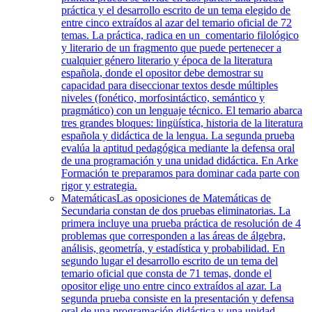
práctica y el desarrollo escrito de un tema elegido de
entre cinco extraídos al azar del temario oficial de 72
temas. La práctica, radica en un comentario filológico
y literario de un fragmento que puede pertenecer a
cualquier género literario y época de la literatura
española, donde el opositor debe demostrar su
capacidad para diseccionar textos desde múltiples
niveles (fonético, morfosintáctico, semántico y
pragmático) con un lenguaje técnico. El temario abarca
tres grandes bloques: lingüística, historia de la literatura
española y didáctica de la lengua. La segunda prueba
evalúa la aptitud pedagógica mediante la defensa oral
de una programación y una unidad didáctica. En Arke
Formación te preparamos para dominar cada parte con
rigor y estrategia.
Matemáticas
Las oposiciones de Matemáticas de
Secundaria constan de dos pruebas eliminatorias. La
primera incluye una prueba práctica de resolución de 4
problemas que corresponden a las áreas de álgebra,
análisis, geometría, y estadística y probabilidad. En
segundo lugar el desarrollo escrito de un tema del
temario oficial que consta de 71 temas, donde el
opositor elige uno entre cinco extraídos al azar. La
segunda prueba consiste en la presentación y defensa
oral de una programación didáctica y una unidad