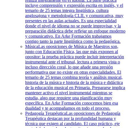
realiza íntegramente en el idioma. La parte práctica
incluye comprensión y expresión escrita en inglés, y el
temario de 25 temas integra lingüística, cultura
anglosajona y metodología CLIL y comunicativa, muy
presentes en las aulas actuales. Es una especialidad
donde el nivel de idioma no se puede improvisar, y la
preparación didáctica debe reflejar un enfoque moderno
y comunicativo. En Arke Formación trabajamos
contigo tanto la parte lingüística como la pedagógica.
Música
Las oposiciones de Música de Maestros son,
junto con Educación Física, las que más exponen al
opositor: la prueba práctica puede incluir interpretación
instrumental ante el tribunal, lectura a primera vista o
incluso dirección coral, lo que añade una presión
performativa que no existe en otras especialidades. El
temario de 25 temas combina teoría y análisis musical,
historia de la música e historia de la música e didáctica
de la educación musical en Primaria. Prepararse implica
mantener activo el nivel instrumental mientras se
estudia, algo que requiere una planificación muy
específica. En Arke Formación conocemos bien esa
dualidad y te acompañamos en todo el proceso.
Pedagogía Terapéutica
Las oposiciones de Pedagogía
Terapéutica destacan por la profundidad humana y
técnica que exigen al candidato. El caso práctico, eje