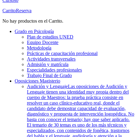
Cursos
0
Carrito
Reserva
No hay productos en el Carrito.
Grado en Psicología
Plan de estudios UNED
Equipo Docente
Metodología
Prácticas de capacitación profesional
Actividades transversales
Admisión y matrícula
Especialidades profesionales
Trabajo Final de Grado
Oposiciones Magisterio
Audición y Lenguaje
Las oposiciones de Audición y
Lenguaje tienen una identidad muy propia dentro del
cuerpo de Maestros: la prueba práctica consiste en
resolver un caso clínico-educativo real, donde el
candidato debe demostrar capacidad de evaluación,
diagnóstico y propuesta de intervención logopédica. No
basta con conocer el temario; hay que saber aplicarlo.
El temario de 30 temas es uno de los más técnicos y
especializados, con contenidos de fonética, trastornos
del habla y el lenguaje, audiología y atención a la