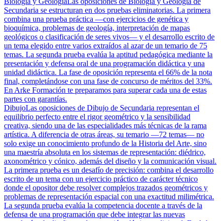
Biología y Geología
Las oposiciones de Biología y Geología de
Secundaria se estructuran en dos pruebas eliminatorias. La primera
combina una prueba práctica —con ejercicios de genética y
bioquímica, problemas de geología, interpretación de mapas
geológicos o clasificación de seres vivos— y el desarrollo escrito de
un tema elegido entre varios extraídos al azar de un temario de 75
temas. La segunda prueba evalúa la aptitud pedagógica mediante la
presentación y defensa oral de una programación didáctica y una
unidad didáctica. La fase de oposición representa el 66% de la nota
final, completándose con una fase de concurso de méritos del 33%.
En Arke Formación te preparamos para superar cada una de estas
partes con garantías.
Dibujo
Las oposiciones de Dibujo de Secundaria representan el
equilibrio perfecto entre el rigor geométrico y la sensibilidad
creativa, siendo una de las especialidades más técnicas de la rama
artística. A diferencia de otras áreas, su temario —72 temas— no
solo exige un conocimiento profundo de la Historia del Arte, sino
una maestría absoluta en los sistemas de representación: diédrico,
axonométrico y cónico, además del diseño y la comunicación visual.
La primera prueba es un desafío de precisión: combina el desarrollo
escrito de un tema con un ejercicio práctico de carácter técnico
donde el opositor debe resolver complejos trazados geométricos y
problemas de representación espacial con una exactitud milimétrica.
La segunda prueba evalúa la competencia docente a través de la
defensa de una programación que debe integrar las nuevas