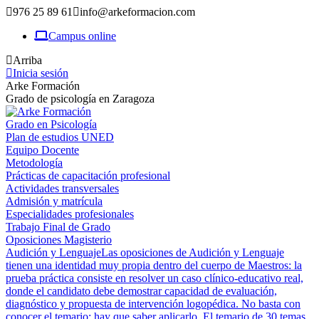
976 25 89 61
info@arkeformacion.com
Campus online
Arriba
Inicia sesión
Arke Formación
Grado de psicología en Zaragoza
Grado en Psicología
Plan de estudios UNED
Equipo Docente
Metodología
Prácticas de capacitación profesional
Actividades transversales
Admisión y matrícula
Especialidades profesionales
Trabajo Final de Grado
Oposiciones Magisterio
Audición y Lenguaje
Las oposiciones de Audición y Lenguaje
tienen una identidad muy propia dentro del cuerpo de Maestros: la
prueba práctica consiste en resolver un caso clínico-educativo real,
donde el candidato debe demostrar capacidad de evaluación,
diagnóstico y propuesta de intervención logopédica. No basta con
conocer el temario; hay que saber aplicarlo. El temario de 30 temas