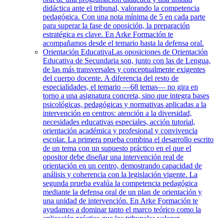
didáctica ante el tribunal, valorando la competencia
pedagógica. Con una nota mínima de 5 en cada parte
para superar la fase de oposición, la preparación
estratégica es clave. En Arke Formación te
acompañamos desde el temario hasta la defensa oral.
Orientación Educativa
Las oposiciones de Orientación
Educativa de Secundaria son, junto con las de Lengua,
de las más transversales y conceptualmente exigentes
del cuerpo docente. A diferencia del resto de
especialidades, el temario —68 temas— no gira en
torno a una asignatura concreta, sino que integra bases
psicológicas, pedagógicas y normativas aplicadas a la
intervención en centros: atención a la diversidad,
necesidades educativas especiales, acción tutorial,
orientación académica y profesional y convivencia
escolar. La primera prueba combina el desarrollo escrito
de un tema con un supuesto práctico en el que el
opositor debe diseñar una intervención real de
orientación en un centro, demostrando capacidad de
análisis y coherencia con la legislación vigente. La
segunda prueba evalúa la competencia pedagógica
mediante la defensa oral de un plan de orientación y
una unidad de intervención. En Arke Formación te
ayudamos a dominar tanto el marco teórico como la