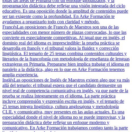
todas las áreas de Primaria con un enfoque globalizador, y la
programación didáctica debe reflejar una visión integrada del ciclo
educativo. Es una oposición donde la amplitud de contenidos puede
ser tan exigente como la profundidad. En Arke Formación te
ayudamos a organizarlo todo con claridad y método.
Francés
Las oposiciones de Francés de Maestros son una de las
especialidades con menor número de plazas convocadas, lo que las
convierte en especialmente competitivas. Al igual que en inglés, el
dominio real del idioma es imprescindible: la prueba práctica se
desarrolla en francés y el tribunal valora la fluidez y corrección
lingüística. El temario de 25 temas combina contenidos culturales y
literarios de la francofonía con metodología de enseñanza de lenguas
extranjeras en Primaria. Prepararse bien implica trabajar el idioma en
paralelo a la didáctica, algo en lo que en Arke Formación tenemos
amplia experiencia.
Inglés
Las oposiciones de Inglés de Maestros exigen algo que va más
allá del temario: el tribunal espera que el candidato demuestre un
nivel real de competencia comunicativa en inglés, ya que parte de la
prueba se realiza íntegramente en el idioma. La parte práctica
incluye comprensión y expresión escrita en inglés, y el temario de
25 temas integra lingüística, cultura anglosajona y metodología
CLIL y comunicativa, muy presentes en las aulas actuales. Es una
especialidad donde el nivel de idioma no se puede improvisar, y la
preparación didáctica debe reflejar un enfoque moderno y
comunicativo. En Arke Formación trabajamos contigo tanto la parte