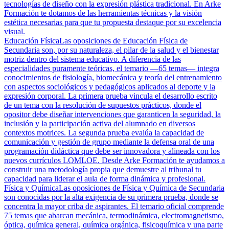
tecnologías de diseño con la expresión plástica tradicional. En Arke
Formación te dotamos de las herramientas técnicas y la visión
estética necesarias para que tu propuesta destaque por su excelencia
visual.
Educación Física
Las oposiciones de Educación Física de
Secundaria son, por su naturaleza, el pilar de la salud y el bienestar
motriz dentro del sistema educativo. A diferencia de las
especialidades puramente teóricas, el temario —65 temas— integra
conocimientos de fisiología, biomecánica y teoría del entrenamiento
con aspectos sociológicos y pedagógicos aplicados al deporte y la
expresión corporal. La primera prueba vincula el desarrollo escrito
de un tema con la resolución de supuestos prácticos, donde el
opositor debe diseñar intervenciones que garanticen la seguridad, la
inclusión y la participación activa del alumnado en diversos
contextos motrices. La segunda prueba evalúa la capacidad de
comunicación y gestión de grupo mediante la defensa oral de una
programación didáctica que debe ser innovadora y alineada con los
nuevos currículos LOMLOE. Desde Arke Formación te ayudamos a
construir una metodología propia que demuestre al tribunal tu
capacidad para liderar el aula de forma dinámica y profesional.
Física y Química
Las oposiciones de Física y Química de Secundaria
son conocidas por la alta exigencia de su primera prueba, donde se
concentra la mayor criba de aspirantes. El temario oficial comprende
75 temas que abarcan mecánica, termodinámica, electromagnetismo,
óptica, química general, química orgánica, fisicoquímica y una parte