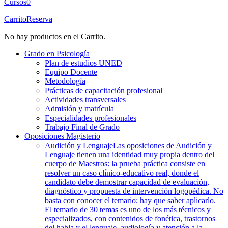
Cursos
0
Carrito
Reserva
No hay productos en el Carrito.
Grado en Psicología
Plan de estudios UNED
Equipo Docente
Metodología
Prácticas de capacitación profesional
Actividades transversales
Admisión y matrícula
Especialidades profesionales
Trabajo Final de Grado
Oposiciones Magisterio
Audición y Lenguaje
Las oposiciones de Audición y
Lenguaje tienen una identidad muy propia dentro del
cuerpo de Maestros: la prueba práctica consiste en
resolver un caso clínico-educativo real, donde el
candidato debe demostrar capacidad de evaluación,
diagnóstico y propuesta de intervención logopédica. No
basta con conocer el temario; hay que saber aplicarlo.
El temario de 30 temas es uno de los más técnicos y
especializados, con contenidos de fonética, trastornos
del habla y el lenguaje, audiología y atención a la