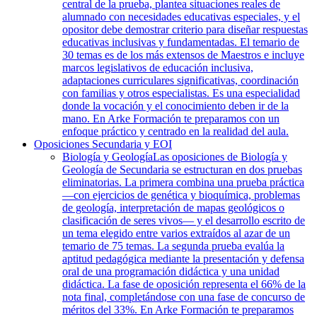
central de la prueba, plantea situaciones reales de
alumnado con necesidades educativas especiales, y el
opositor debe demostrar criterio para diseñar respuestas
educativas inclusivas y fundamentadas. El temario de
30 temas es de los más extensos de Maestros e incluye
marcos legislativos de educación inclusiva,
adaptaciones curriculares significativas, coordinación
con familias y otros especialistas. Es una especialidad
donde la vocación y el conocimiento deben ir de la
mano. En Arke Formación te preparamos con un
enfoque práctico y centrado en la realidad del aula.
Oposiciones Secundaria y EOI
Biología y Geología
Las oposiciones de Biología y
Geología de Secundaria se estructuran en dos pruebas
eliminatorias. La primera combina una prueba práctica
—con ejercicios de genética y bioquímica, problemas
de geología, interpretación de mapas geológicos o
clasificación de seres vivos— y el desarrollo escrito de
un tema elegido entre varios extraídos al azar de un
temario de 75 temas. La segunda prueba evalúa la
aptitud pedagógica mediante la presentación y defensa
oral de una programación didáctica y una unidad
didáctica. La fase de oposición representa el 66% de la
nota final, completándose con una fase de concurso de
méritos del 33%. En Arke Formación te preparamos