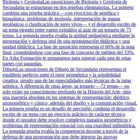
Biología y Geología
Las oposiciones de Biología y Geología de
Secundaria se estructuran en dos pruebas eliminatorias. La primera
combina una prueba práctica —con ejercicios de genética y
bioquímica, problemas de geología, interpretación de mapas
geológicos o clasificación de seres vivos— y el desarrollo escrito de
un tema elegido entre varios extraídos al azar de un temario de 75
temas. La segunda prueba evalúa la aptitud pedagógica mediante la
presentación y defensa oral de una programación didáctica y una
unidad didáctica. La fase de oposición representa el 66% de la nota
final, completándose con una fase de concurso de méritos del 33%.
En Arke Formación te preparamos para superar cada una de estas
partes con garantías.
Dibujo
Las oposiciones de Dibujo de Secundaria representan el
equilibrio perfecto entre el rigor geométrico y la sensibilidad
creativa, siendo una de las especialidades más técnicas de la rama
artística. A diferencia de otras áreas, su temario —72 temas— no
solo exige un conocimiento profundo de la Historia del Arte, sino
una maestría absoluta en los sistemas de representación: diédrico,
axonométrico y cónico, además del diseño y la comunicación visual.
La primera prueba es un desafío de precisión: combina el desarrollo
escrito de un tema con un ejercicio práctico de carácter técnico
donde el opositor debe resolver complejos trazados geométricos y
problemas de representación espacial con una exactitud milimétrica.
La segunda prueba evalúa la competencia docente a través de la
defensa de una programación que debe integrar las nuevas