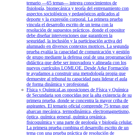
temario —65 temas— integra conocimientos de
fisiología, biomecánica y teoría del entrenamiento con
aspectos sociológicos y pedagógicos aplicados al
deporte y la expresión corporal. La primera prueba
vincula el desarrollo escrito de un tema con la
resolución de supuestos prácticos, donde el opositor
debe diseñar intervenciones que garanticen la
seguridad, la inclusión y la participación activa del
alumnado en diversos contextos motrices. La segunda
prueba evalúa la capacidad de comunicación y gestión
de grupo mediante la defensa oral de una programación
didáctica que debe ser innovadora y alineada con los
nuevos currículos LOMLOE. Desde Arke Formación
te ayudamos a construir una metodología propia que
demuestre al tribunal tu capacidad para liderar el aula
de forma dinámica y profesional.
Física y Química
Las oposiciones de Física y Química
de Secundaria son conocidas por la alta exigencia de su
primera prueba, donde se concentra la mayor criba de
aspirantes. El temario oficial comprende 75 temas que
abarcan mecánica, termodinámica, electromagnetismo,
óptica, química general, química orgánica,
fisicoquímica y una parte de geología y biología celular.
La primera prueba combina el desarrollo escrito de un
tema con una prueba práctica de resolución de