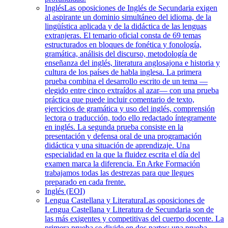
Inglés
Las oposiciones de Inglés de Secundaria exigen
al aspirante un dominio simultáneo del idioma, de la
lingüística aplicada y de la didáctica de las lenguas
extranjeras. El temario oficial consta de 69 temas
estructurados en bloques de fonética y fonología,
gramática, análisis del discurso, metodología de
enseñanza del inglés, literatura anglosajona e historia y
cultura de los países de habla inglesa. La primera
prueba combina el desarrollo escrito de un tema —
elegido entre cinco extraídos al azar— con una prueba
práctica que puede incluir comentario de texto,
ejercicios de gramática y uso del inglés, comprensión
lectora o traducción, todo ello redactado íntegramente
en inglés. La segunda prueba consiste en la
presentación y defensa oral de una programación
didáctica y una situación de aprendizaje. Una
especialidad en la que la fluidez escrita el día del
examen marca la diferencia. En Arke Formación
trabajamos todas las destrezas para que llegues
preparado en cada frente.
Inglés (EOI)
Lengua Castellana y Literatura
Las oposiciones de
Lengua Castellana y Literatura de Secundaria son de
las más exigentes y competitivas del cuerpo docente. La
primera prueba se divide en dos partes: una prueba