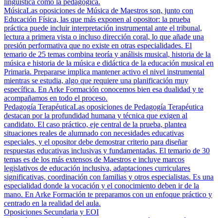
lingüística como la pedagógica.
Música
Las oposiciones de Música de Maestros son, junto con
Educación Física, las que más exponen al opositor: la prueba
práctica puede incluir interpretación instrumental ante el tribunal,
lectura a primera vista o incluso dirección coral, lo que añade una
presión performativa que no existe en otras especialidades. El
temario de 25 temas combina teoría y análisis musical, historia de la
música e historia de la música e didáctica de la educación musical en
Primaria. Prepararse implica mantener activo el nivel instrumental
mientras se estudia, algo que requiere una planificación muy
específica. En Arke Formación conocemos bien esa dualidad y te
acompañamos en todo el proceso.
Pedagogía Terapéutica
Las oposiciones de Pedagogía Terapéutica
destacan por la profundidad humana y técnica que exigen al
candidato. El caso práctico, eje central de la prueba, plantea
situaciones reales de alumnado con necesidades educativas
especiales, y el opositor debe demostrar criterio para diseñar
respuestas educativas inclusivas y fundamentadas. El temario de 30
temas es de los más extensos de Maestros e incluye marcos
legislativos de educación inclusiva, adaptaciones curriculares
significativas, coordinación con familias y otros especialistas. Es una
especialidad donde la vocación y el conocimiento deben ir de la
mano. En Arke Formación te preparamos con un enfoque práctico y
centrado en la realidad del aula.
Oposiciones Secundaria y EOI