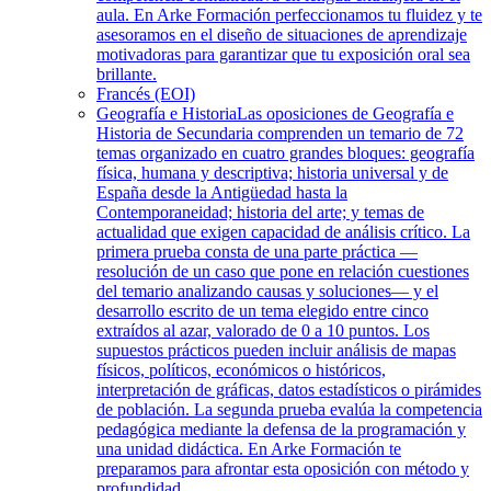
aula. En Arke Formación perfeccionamos tu fluidez y te
asesoramos en el diseño de situaciones de aprendizaje
motivadoras para garantizar que tu exposición oral sea
brillante.
Francés (EOI)
Geografía e Historia
Las oposiciones de Geografía e
Historia de Secundaria comprenden un temario de 72
temas organizado en cuatro grandes bloques: geografía
física, humana y descriptiva; historia universal y de
España desde la Antigüedad hasta la
Contemporaneidad; historia del arte; y temas de
actualidad que exigen capacidad de análisis crítico. La
primera prueba consta de una parte práctica —
resolución de un caso que pone en relación cuestiones
del temario analizando causas y soluciones— y el
desarrollo escrito de un tema elegido entre cinco
extraídos al azar, valorado de 0 a 10 puntos. Los
supuestos prácticos pueden incluir análisis de mapas
físicos, políticos, económicos o históricos,
interpretación de gráficas, datos estadísticos o pirámides
de población. La segunda prueba evalúa la competencia
pedagógica mediante la defensa de la programación y
una unidad didáctica. En Arke Formación te
preparamos para afrontar esta oposición con método y
profundidad.