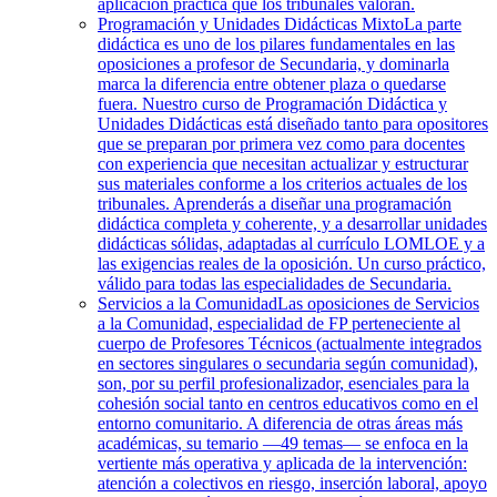
aplicación práctica que los tribunales valoran.
Programación y Unidades Didácticas Mixto
La parte
didáctica es uno de los pilares fundamentales en las
oposiciones a profesor de Secundaria, y dominarla
marca la diferencia entre obtener plaza o quedarse
fuera. Nuestro curso de Programación Didáctica y
Unidades Didácticas está diseñado tanto para opositores
que se preparan por primera vez como para docentes
con experiencia que necesitan actualizar y estructurar
sus materiales conforme a los criterios actuales de los
tribunales. Aprenderás a diseñar una programación
didáctica completa y coherente, y a desarrollar unidades
didácticas sólidas, adaptadas al currículo LOMLOE y a
las exigencias reales de la oposición. Un curso práctico,
válido para todas las especialidades de Secundaria.
Servicios a la Comunidad
Las oposiciones de Servicios
a la Comunidad, especialidad de FP perteneciente al
cuerpo de Profesores Técnicos (actualmente integrados
en sectores singulares o secundaria según comunidad),
son, por su perfil profesionalizador, esenciales para la
cohesión social tanto en centros educativos como en el
entorno comunitario. A diferencia de otras áreas más
académicas, su temario —49 temas— se enfoca en la
vertiente más operativa y aplicada de la intervención:
atención a colectivos en riesgo, inserción laboral, apoyo