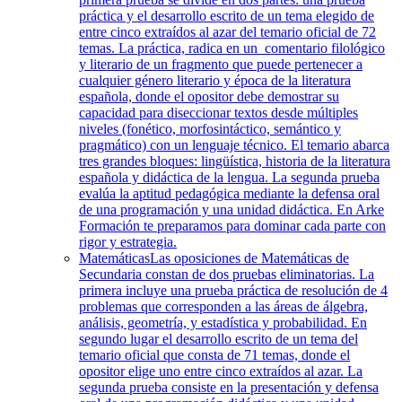
práctica y el desarrollo escrito de un tema elegido de
entre cinco extraídos al azar del temario oficial de 72
temas. La práctica, radica en un comentario filológico
y literario de un fragmento que puede pertenecer a
cualquier género literario y época de la literatura
española, donde el opositor debe demostrar su
capacidad para diseccionar textos desde múltiples
niveles (fonético, morfosintáctico, semántico y
pragmático) con un lenguaje técnico. El temario abarca
tres grandes bloques: lingüística, historia de la literatura
española y didáctica de la lengua. La segunda prueba
evalúa la aptitud pedagógica mediante la defensa oral
de una programación y una unidad didáctica. En Arke
Formación te preparamos para dominar cada parte con
rigor y estrategia.
Matemáticas
Las oposiciones de Matemáticas de
Secundaria constan de dos pruebas eliminatorias. La
primera incluye una prueba práctica de resolución de 4
problemas que corresponden a las áreas de álgebra,
análisis, geometría, y estadística y probabilidad. En
segundo lugar el desarrollo escrito de un tema del
temario oficial que consta de 71 temas, donde el
opositor elige uno entre cinco extraídos al azar. La
segunda prueba consiste en la presentación y defensa