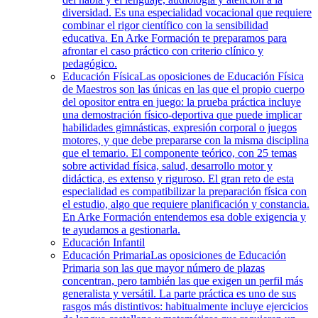
diversidad. Es una especialidad vocacional que requiere
combinar el rigor científico con la sensibilidad
educativa. En Arke Formación te preparamos para
afrontar el caso práctico con criterio clínico y
pedagógico.
Educación Física
Las oposiciones de Educación Física
de Maestros son las únicas en las que el propio cuerpo
del opositor entra en juego: la prueba práctica incluye
una demostración físico-deportiva que puede implicar
habilidades gimnásticas, expresión corporal o juegos
motores, y que debe prepararse con la misma disciplina
que el temario. El componente teórico, con 25 temas
sobre actividad física, salud, desarrollo motor y
didáctica, es extenso y riguroso. El gran reto de esta
especialidad es compatibilizar la preparación física con
el estudio, algo que requiere planificación y constancia.
En Arke Formación entendemos esa doble exigencia y
te ayudamos a gestionarla.
Educación Infantil
Educación Primaria
Las oposiciones de Educación
Primaria son las que mayor número de plazas
concentran, pero también las que exigen un perfil más
generalista y versátil. La parte práctica es uno de sus
rasgos más distintivos: habitualmente incluye ejercicios