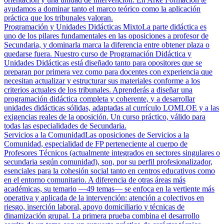
ayudamos a dominar tanto el marco teórico como la aplicación
práctica que los tribunales valoran.
Programación y Unidades Didácticas Mixto
La parte didáctica es
uno de los pilares fundamentales en las oposiciones a profesor de
Secundaria, y dominarla marca la diferencia entre obtener plaza o
quedarse fuera. Nuestro curso de Programación Didáctica y
Unidades Didácticas está diseñado tanto para opositores que se
preparan por primera vez como para docentes con experiencia que
necesitan actualizar y estructurar sus materiales conforme a los
criterios actuales de los tribunales. Aprenderás a diseñar una
programación didáctica completa y coherente, y a desarrollar
unidades didácticas sólidas, adaptadas al currículo LOMLOE y a las
exigencias reales de la oposición. Un curso práctico, válido para
todas las especialidades de Secundaria.
Servicios a la Comunidad
Las oposiciones de Servicios a la
Comunidad, especialidad de FP perteneciente al cuerpo de
Profesores Técnicos (actualmente integrados en sectores singulares o
secundaria según comunidad), son, por su perfil profesionalizador,
esenciales para la cohesión social tanto en centros educativos como
en el entorno comunitario. A diferencia de otras áreas más
académicas, su temario —49 temas— se enfoca en la vertiente más
operativa y aplicada de la intervención: atención a colectivos en
riesgo, inserción laboral, apoyo domiciliario y técnicas de
dinamización grupal. La primera prueba combina el desarrollo