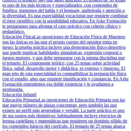
es uno de los más técnicos y especializados, con contenidos de
fonética, trastornos del habla y el lenguaje, audiología y atención a
la diversidad. Es una especialidad vocacional que requiere combinar
el rigor científico con la sensibilidad educativa. En Arke Formación
te preparamos para afrontar el caso práctico con criterio clínico y
pedagógico.
Educación Física
Las oposiciones de Educación Física de Maestros
son las únicas en las que el propio cuerpo del opositor entra en
juego: la prueba práctica incluye una demostración físico-deportiva
que puede implicar habilidades gimnásticas, expresión corporal o
juegos motores, y que debe prepararse con la misma disciplina que
el temario. El componente teórico, con 25 temas sobre actividad
física, salud, desarrollo motor y didáctica, es extenso y riguroso. El
gran reto de esta especialidad es compatibilizar la preparación física
con el estudio, algo que requiere planificación y constancia. En Arke
Formación entendemos esa doble exigencia y te ayudamos a
gestionarla.
Educación Infantil
Educación Primaria
Las oposiciones de Educación Primaria son las
que mayor número de plazas concentran, pero también las que
exigen un perfil más generalista y versátil. La parte práctica es uno
de sus rasgos más distintivos: habitualmente incluye ejercicios de
lengua castellana y matemáticas que requieren un dominio sólido de
los contenidos básicos del currículo. El temario de 25 temas abarca