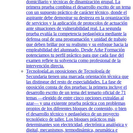
domiciliario y técnicas de dinamización grupal. La
primera prueba combina el desarrollo escrito de un tema
con un supuesto práctico de carácter técnico, donde el
aspirante debe demostrar su destreza en la organización
de servicios y la aplicación de protocolos de actuación
ante situaciones de vulnerabilidad real. La segunda
prueba evalúa la competencia pedagógica mediante la
defensa oral de una programación y unidad de trabajo
que deben brillar por su realismo y su enfoque hacia la
empleabilidad del alumnado. Desde Arke Formación
potenciamos tu perfil práctico para que cada fase del
examen refleje tu solvencia como profesional de la
intervención directa.
Tecnología
Las oposiciones de Tecnología de
Secundaria tienen una marcada orientación técnica que
las distingue del resto de especialidades. La fase de
oposición consta de dos pruebas: la primera incluye el
desarrollo escrito de un tema del temario oficial de 71
temas —elegido de entre cinco opciones extraídas al
azar— y una exigente prueba práctica con problemas
propios de los diferentes bloques de contenido, o bien
el desarrollo técnico y pedagógico de un proyecto
tecnológico de taller. Los bloques prácticos más
determinantes son electricidad, electrónica analógica y
digital, mecanismos, termodinámica, neumática e