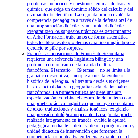
problemas numéricos y cuestiones teóricas de física y
química, que exige un dominio sólido del cálculo y del
razonamiento científico. La segunda prueba evalúa la
competencia pedagógica a través de la defensa oral de
una programación didáctica y una unidad didáctica.
Preparar bien los supuestos prácticos es determinante:
en Arke Formación trabajamos de forma sistemática
todos los bloques de problemas para que ningún tipo de
ejercicio te pille por sorpresa.
Francés
Las oposiciones de Francés de Secundaria
requieren una solvencia lingüística bilingüe y una
profunda comprensión de la realidad cultural
francófona. El temario —69 temas— no se limita a la
gramática descriptiva, sino que abarca la evolución
histórica de la lengua, la literatura desde sus orígenes
hasta la actualidad y la geografía social de los países
francófonos. La primera prueba requiere una alta
especialización: combina el desarrollo de un tema con
una prueba práctica lingüística que incluye comentarios
de texto, traducciones y análisis fonéticos, exigiendo
una precisión filológica impecable. La segunda prueba,
realizada íntegramente en francés, evalúa la aptitud
pedagógica mediante la defensa de una programación y
unidad didáctica de intervención que fomenten la
competencia comunicativa en lengua extranjera en el