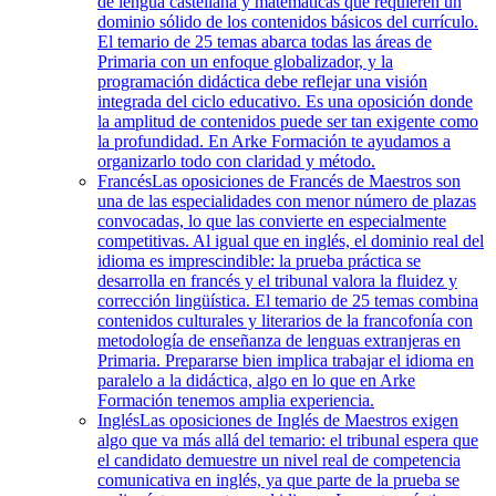
de lengua castellana y matemáticas que requieren un
dominio sólido de los contenidos básicos del currículo.
El temario de 25 temas abarca todas las áreas de
Primaria con un enfoque globalizador, y la
programación didáctica debe reflejar una visión
integrada del ciclo educativo. Es una oposición donde
la amplitud de contenidos puede ser tan exigente como
la profundidad. En Arke Formación te ayudamos a
organizarlo todo con claridad y método.
Francés
Las oposiciones de Francés de Maestros son
una de las especialidades con menor número de plazas
convocadas, lo que las convierte en especialmente
competitivas. Al igual que en inglés, el dominio real del
idioma es imprescindible: la prueba práctica se
desarrolla en francés y el tribunal valora la fluidez y
corrección lingüística. El temario de 25 temas combina
contenidos culturales y literarios de la francofonía con
metodología de enseñanza de lenguas extranjeras en
Primaria. Prepararse bien implica trabajar el idioma en
paralelo a la didáctica, algo en lo que en Arke
Formación tenemos amplia experiencia.
Inglés
Las oposiciones de Inglés de Maestros exigen
algo que va más allá del temario: el tribunal espera que
el candidato demuestre un nivel real de competencia
comunicativa en inglés, ya que parte de la prueba se