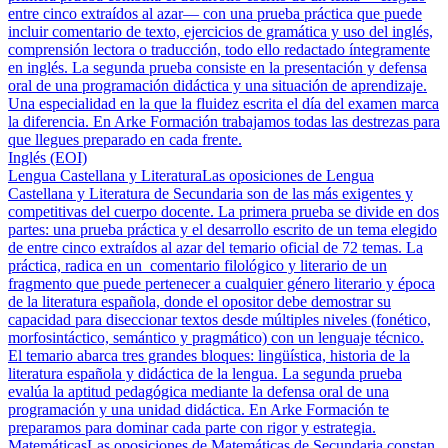
entre cinco extraídos al azar— con una prueba práctica que puede
incluir comentario de texto, ejercicios de gramática y uso del inglés,
comprensión lectora o traducción, todo ello redactado íntegramente
en inglés. La segunda prueba consiste en la presentación y defensa
oral de una programación didáctica y una situación de aprendizaje.
Una especialidad en la que la fluidez escrita el día del examen marca
la diferencia. En Arke Formación trabajamos todas las destrezas para
que llegues preparado en cada frente.
Inglés (EOI)
Lengua Castellana y Literatura
Las oposiciones de Lengua
Castellana y Literatura de Secundaria son de las más exigentes y
competitivas del cuerpo docente. La primera prueba se divide en dos
partes: una prueba práctica y el desarrollo escrito de un tema elegido
de entre cinco extraídos al azar del temario oficial de 72 temas. La
práctica, radica en un comentario filológico y literario de un
fragmento que puede pertenecer a cualquier género literario y época
de la literatura española, donde el opositor debe demostrar su
capacidad para diseccionar textos desde múltiples niveles (fonético,
morfosintáctico, semántico y pragmático) con un lenguaje técnico.
El temario abarca tres grandes bloques: lingüística, historia de la
literatura española y didáctica de la lengua. La segunda prueba
evalúa la aptitud pedagógica mediante la defensa oral de una
programación y una unidad didáctica. En Arke Formación te
preparamos para dominar cada parte con rigor y estrategia.
Matemáticas
Las oposiciones de Matemáticas de Secundaria constan