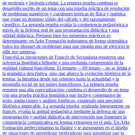
de geología y biología celular. La primera prueba combina el
desarrollo escrito de un tema con una prueba práctica de resolución
de problemas numéricos y cuestiones teóricas de física y química,
que exige un dominio sólido del cálculo y del razonamiento
científico. La segunda prueba evalúa la competencia pedagógica a
través de la defensa oral de una programación didáctica y una
unidad didáctica. Preparar bien los supuestos prácticos es
determinante: en Arke Formación trabajamos de forma sistemática
todos los bloques de problemas para que ningún tipo de ejercicio te
pille por sorpresa.
Francés
Las oposiciones de Francés de Secundaria requieren una
solvencia lingüística bilingüe y una profunda comprensión de la
realidad cultural francófona. El temario —69 temas— no se limita a
la gramática descriptiva, sino que abarca la evolución histórica de la
lengua, la literatura desde sus orígenes hasta la actualidad y la
geografía social de los países francófonos. La primera prueba
requiere una alta especialización: combina el desarrollo de un tema
con una prueba práctica lingüística que incluye comentarios de
texto, traducciones y análisis fonéticos, exigiendo una precisión
filológica impecable. La segunda prueba, realizada íntegramente en
francés, evalúa la aptitud pedagógica mediante la defensa de una
programación y unidad didáctica de intervención que fomenten la
competencia comunicativa en lengua extranjera en el aula. En Arke
Formación perfeccionamos tu fluidez y te asesoramos en el diseño
de situaciones de aprendizaje motivadoras para garantizar que tu