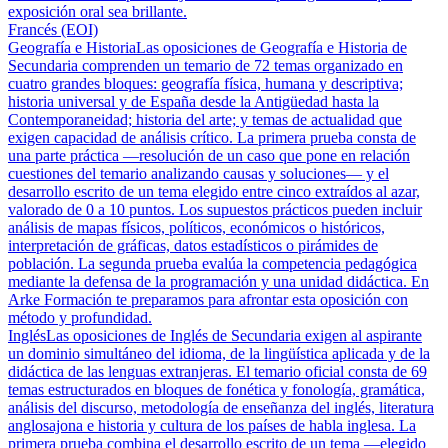
exposición oral sea brillante.
Francés (EOI)
Geografía e Historia
Las oposiciones de Geografía e Historia de
Secundaria comprenden un temario de 72 temas organizado en
cuatro grandes bloques: geografía física, humana y descriptiva;
historia universal y de España desde la Antigüedad hasta la
Contemporaneidad; historia del arte; y temas de actualidad que
exigen capacidad de análisis crítico. La primera prueba consta de
una parte práctica —resolución de un caso que pone en relación
cuestiones del temario analizando causas y soluciones— y el
desarrollo escrito de un tema elegido entre cinco extraídos al azar,
valorado de 0 a 10 puntos. Los supuestos prácticos pueden incluir
análisis de mapas físicos, políticos, económicos o históricos,
interpretación de gráficas, datos estadísticos o pirámides de
población. La segunda prueba evalúa la competencia pedagógica
mediante la defensa de la programación y una unidad didáctica. En
Arke Formación te preparamos para afrontar esta oposición con
método y profundidad.
Inglés
Las oposiciones de Inglés de Secundaria exigen al aspirante
un dominio simultáneo del idioma, de la lingüística aplicada y de la
didáctica de las lenguas extranjeras. El temario oficial consta de 69
temas estructurados en bloques de fonética y fonología, gramática,
análisis del discurso, metodología de enseñanza del inglés, literatura
anglosajona e historia y cultura de los países de habla inglesa. La
primera prueba combina el desarrollo escrito de un tema —elegido