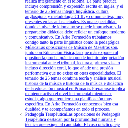
realiza íntegramente en el idioma. La parte práctica
incluye comprensión y expresión escrita en inglés, y el
temario de 25 temas integra lingüística, cultura
anglosajona y metodología CLIL y comunicativa, muy
presentes en las aulas actuales. Es una especialidad
donde el nivel de idioma no se puede improvisar, y la
preparación didáctica debe reflejar un enfoque moderno
y comunicativo. En Arke Formación trabajamos
contigo tanto la parte lingüística como la pedagógica.
Música
Las oposiciones de Música de Maestros son,
junto con Educación Física, las que más exponen al
opositor: la prueba práctica puede incluir interpretación
instrumental ante el tribunal, lectura a primera vista o
incluso dirección coral, lo que añade una presión
performativa que no existe en otras especialidades. El
temario de 25 temas combina teoría y análisis musical,
historia de la música e historia de la música e didáctica
de la educación musical en Primaria. Prepararse implica
mantener activo el nivel instrumental mientras se
estudia, algo que requiere una planificación muy
específica. En Arke Formación conocemos bien esa
dualidad y te acompañamos en todo el proceso.
Pedagogía Terapéutica
Las oposiciones de Pedagogía
Terapéutica destacan por la profundidad humana y
técnica que exigen al candidato. El caso práctico, eje