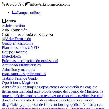
976 25 89 61
info@arkeformacion.com
Campus online
Arriba
Inicia sesión
Arke Formación
Grado de psicología en Zaragoza
Grado en Psicología
Plan de estudios UNED
Equipo Docente
Metodología
Prácticas de capacitación profesional
Actividades transversales
Admisión y matrícula
Especialidades profesionales
Trabajo Final de Grado
Oposiciones Magisterio
Audición y Lenguaje
Las oposiciones de Audición y Lenguaje
tienen una identidad muy propia dentro del cuerpo de Maestros: la
prueba práctica consiste en resolver un caso clínico-educativo real,
donde el candidato debe demostrar capacidad de evaluación,
diagnóstico y propuesta de intervención logopédica. No basta con
conocer el temario; hay que saber aplicarlo. El temario de 30 temas