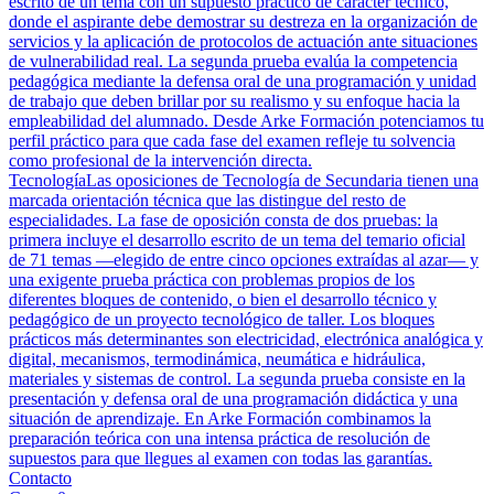
escrito de un tema con un supuesto práctico de carácter técnico,
donde el aspirante debe demostrar su destreza en la organización de
servicios y la aplicación de protocolos de actuación ante situaciones
de vulnerabilidad real. La segunda prueba evalúa la competencia
pedagógica mediante la defensa oral de una programación y unidad
de trabajo que deben brillar por su realismo y su enfoque hacia la
empleabilidad del alumnado. Desde Arke Formación potenciamos tu
perfil práctico para que cada fase del examen refleje tu solvencia
como profesional de la intervención directa.
Tecnología
Las oposiciones de Tecnología de Secundaria tienen una
marcada orientación técnica que las distingue del resto de
especialidades. La fase de oposición consta de dos pruebas: la
primera incluye el desarrollo escrito de un tema del temario oficial
de 71 temas —elegido de entre cinco opciones extraídas al azar— y
una exigente prueba práctica con problemas propios de los
diferentes bloques de contenido, o bien el desarrollo técnico y
pedagógico de un proyecto tecnológico de taller. Los bloques
prácticos más determinantes son electricidad, electrónica analógica y
digital, mecanismos, termodinámica, neumática e hidráulica,
materiales y sistemas de control. La segunda prueba consiste en la
presentación y defensa oral de una programación didáctica y una
situación de aprendizaje. En Arke Formación combinamos la
preparación teórica con una intensa práctica de resolución de
supuestos para que llegues al examen con todas las garantías.
Contacto