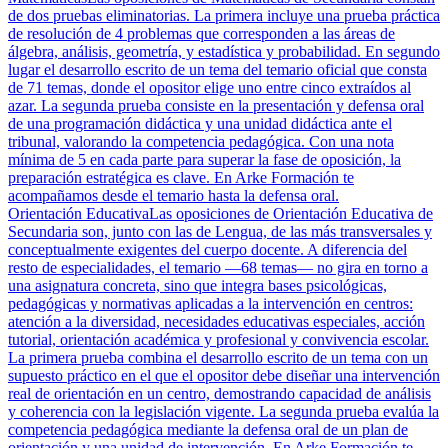
de dos pruebas eliminatorias. La primera incluye una prueba práctica
de resolución de 4 problemas que corresponden a las áreas de
álgebra, análisis, geometría, y estadística y probabilidad. En segundo
lugar el desarrollo escrito de un tema del temario oficial que consta
de 71 temas, donde el opositor elige uno entre cinco extraídos al
azar. La segunda prueba consiste en la presentación y defensa oral
de una programación didáctica y una unidad didáctica ante el
tribunal, valorando la competencia pedagógica. Con una nota
mínima de 5 en cada parte para superar la fase de oposición, la
preparación estratégica es clave. En Arke Formación te
acompañamos desde el temario hasta la defensa oral.
Orientación Educativa
Las oposiciones de Orientación Educativa de
Secundaria son, junto con las de Lengua, de las más transversales y
conceptualmente exigentes del cuerpo docente. A diferencia del
resto de especialidades, el temario —68 temas— no gira en torno a
una asignatura concreta, sino que integra bases psicológicas,
pedagógicas y normativas aplicadas a la intervención en centros:
atención a la diversidad, necesidades educativas especiales, acción
tutorial, orientación académica y profesional y convivencia escolar.
La primera prueba combina el desarrollo escrito de un tema con un
supuesto práctico en el que el opositor debe diseñar una intervención
real de orientación en un centro, demostrando capacidad de análisis
y coherencia con la legislación vigente. La segunda prueba evalúa la
competencia pedagógica mediante la defensa oral de un plan de
orientación y una unidad de intervención. En Arke Formación te