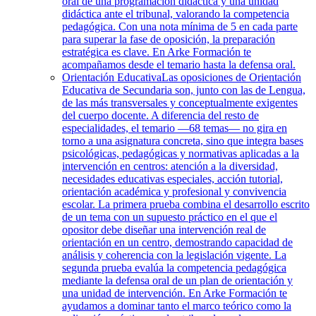
oral de una programación didáctica y una unidad
didáctica ante el tribunal, valorando la competencia
pedagógica. Con una nota mínima de 5 en cada parte
para superar la fase de oposición, la preparación
estratégica es clave. En Arke Formación te
acompañamos desde el temario hasta la defensa oral.
Orientación Educativa
Las oposiciones de Orientación
Educativa de Secundaria son, junto con las de Lengua,
de las más transversales y conceptualmente exigentes
del cuerpo docente. A diferencia del resto de
especialidades, el temario —68 temas— no gira en
torno a una asignatura concreta, sino que integra bases
psicológicas, pedagógicas y normativas aplicadas a la
intervención en centros: atención a la diversidad,
necesidades educativas especiales, acción tutorial,
orientación académica y profesional y convivencia
escolar. La primera prueba combina el desarrollo escrito
de un tema con un supuesto práctico en el que el
opositor debe diseñar una intervención real de
orientación en un centro, demostrando capacidad de
análisis y coherencia con la legislación vigente. La
segunda prueba evalúa la competencia pedagógica
mediante la defensa oral de un plan de orientación y
una unidad de intervención. En Arke Formación te
ayudamos a dominar tanto el marco teórico como la