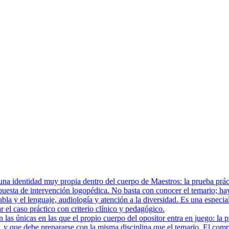
a identidad muy propia dentro del cuerpo de Maestros: la prueba prácti
uesta de intervención logopédica. No basta con conocer el temario; hay
abla y el lenguaje, audiología y atención a la diversidad. Es una especia
 el caso práctico con criterio clínico y pedagógico.
las únicas en las que el propio cuerpo del opositor entra en juego: la 
 y que debe prepararse con la misma disciplina que el temario. El compo