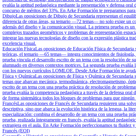
evalúa la aptitud pedagógica mediante la presentación y defensa oral 
concurso de méritos del 33%. En Arke Formación te preparamos para s
Dibujo
Las oposiciones de Dibujo de Secundaria representan el equilibri
diferencia de otras áreas, su temario —72 temas— no solo exige un con
además del diseño y la comunicación visual. La primera prueba es un de
complejos trazados geométricos y problemas de representación espaci
integrar las nuevas tecnologías de diseño con la expresión plástica tr
excelencia visual.
Educación Física
Las oposiciones de Educación Física de Secundaria son
teóricas, el temario —65 temas— integra conocimientos de fisiología,
prueba vincula el desarrollo escrito de un tema con la resolución de su
alumnado en diversos contextos motrices. La segunda prueba evalúa l
con los nuevos currículos LOMLOE. Desde Arke Formación te ayudamos 
Física y Química
Las oposiciones de Física y Química de Secundaria so
temas que abarcan mecánica, termodinámica, electromagnetismo, óptica
escrito de un tema con una prueba práctica de resolución de problemas
prueba evalúa la competencia pedagógica a través de la defensa oral 
de forma sistemática todos los bloques de problemas para que ningún ti
Francés
Las oposiciones de Francés de Secundaria requieren una solve
descriptiva, sino que abarca la evolución histórica de la lengua, la lit
especialización: combina el desarrollo de un tema con una prueba práct
prueba, realizada íntegramente en francés, evalúa la aptitud pedagóg
extranjera en el aula. En Arke Formación perfeccionamos tu fluidez y t
Francés (EOI)