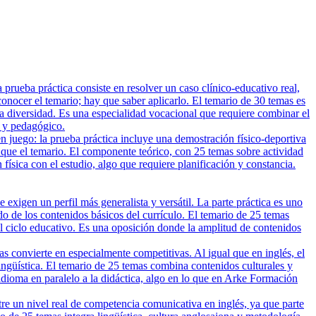
rueba práctica consiste en resolver un caso clínico-educativo real,
nocer el temario; hay que saber aplicarlo. El temario de 30 temas es
 la diversidad. Es una especialidad vocacional que requiere combinar el
o y pedagógico.
n juego: la prueba práctica incluye una demostración físico-deportiva
 que el temario. El componente teórico, con 25 temas sobre actividad
n física con el estudio, algo que requiere planificación y constancia.
xigen un perfil más generalista y versátil. La parte práctica es uno
do de los contenidos básicos del currículo. El temario de 25 temas
el ciclo educativo. Es una oposición donde la amplitud de contenidos
 convierte en especialmente competitivas. Al igual que en inglés, el
 lingüística. El temario de 25 temas combina contenidos culturales y
 idioma en paralelo a la didáctica, algo en lo que en Arke Formación
tre un nivel real de competencia comunicativa en inglés, ya que parte