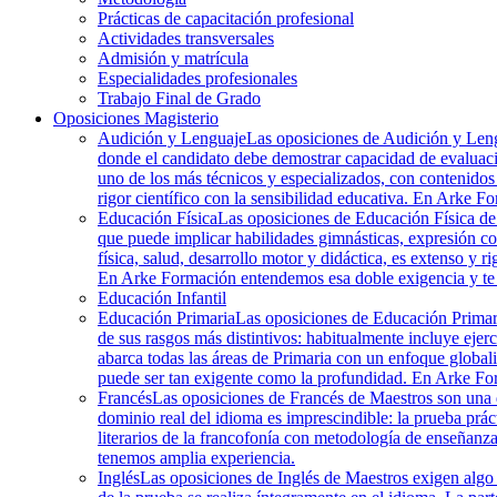
Prácticas de capacitación profesional
Actividades transversales
Admisión y matrícula
Especialidades profesionales
Trabajo Final de Grado
Oposiciones Magisterio
Audición y Lenguaje
Las oposiciones de Audición y Lengu
donde el candidato debe demostrar capacidad de evaluació
uno de los más técnicos y especializados, con contenidos 
rigor científico con la sensibilidad educativa. En Arke Fo
Educación Física
Las oposiciones de Educación Física de M
que puede implicar habilidades gimnásticas, expresión co
física, salud, desarrollo motor y didáctica, es extenso y r
En Arke Formación entendemos esa doble exigencia y te 
Educación Infantil
Educación Primaria
Las oposiciones de Educación Primaria
de sus rasgos más distintivos: habitualmente incluye ejer
abarca todas las áreas de Primaria con un enfoque globali
puede ser tan exigente como la profundidad. En Arke Fo
Francés
Las oposiciones de Francés de Maestros son una d
dominio real del idioma es imprescindible: la prueba práct
literarios de la francofonía con metodología de enseñanza
tenemos amplia experiencia.
Inglés
Las oposiciones de Inglés de Maestros exigen algo 