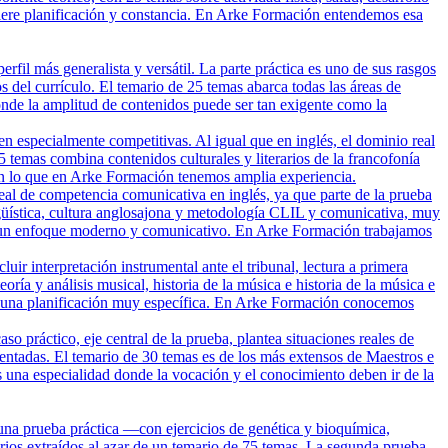
equiere planificación y constancia. En Arke Formación entendemos esa
il más generalista y versátil. La parte práctica es uno de sus rasgos
s del currículo. El temario de 25 temas abarca todas las áreas de
donde la amplitud de contenidos puede ser tan exigente como la
 especialmente competitivas. Al igual que en inglés, el dominio real
 25 temas combina contenidos culturales y literarios de la francofonía
o en lo que en Arke Formación tenemos amplia experiencia.
real de competencia comunicativa en inglés, ya que parte de la prueba
ingüística, cultura anglosajona y metodología CLIL y comunicativa, muy
ejar un enfoque moderno y comunicativo. En Arke Formación trabajamos
ir interpretación instrumental ante el tribunal, lectura a primera
ría y análisis musical, historia de la música e historia de la música e
ere una planificación muy específica. En Arke Formación conocemos
 práctico, eje central de la prueba, plantea situaciones reales de
mentadas. El temario de 30 temas es de los más extensos de Maestros e
Es una especialidad donde la vocación y el conocimiento deben ir de la
una prueba práctica —con ejercicios de genética y bioquímica,
arios extraídos al azar de un temario de 75 temas. La segunda prueba