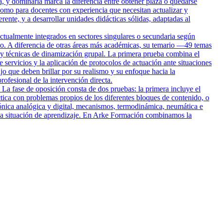
a, y dominarla marca la diferencia entre obtener plaza o quedarse
omo para docentes con experiencia que necesitan actualizar y
rente, y a desarrollar unidades didácticas sólidas, adaptadas al
ctualmente integrados en sectores singulares o secundaria según
rio. A diferencia de otras áreas más académicas, su temario —49 temas
io y técnicas de dinamización grupal. La primera prueba combina el
e servicios y la aplicación de protocolos de actuación ante situaciones
o que deben brillar por su realismo y su enfoque hacia la
ofesional de la intervención directa.
 La fase de oposición consta de dos pruebas: la primera incluye el
tica con problemas propios de los diferentes bloques de contenido, o
trónica analógica y digital, mecanismos, termodinámica, neumática e
 una situación de aprendizaje. En Arke Formación combinamos la