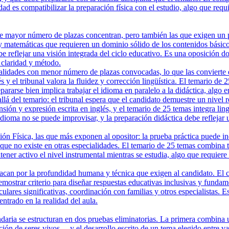
lidad es compatibilizar la preparación física con el estudio, algo que r
 mayor número de plazas concentran, pero también las que exigen un perf
 y matemáticas que requieren un dominio sólido de los contenidos básico
e reflejar una visión integrada del ciclo educativo. Es una oposición 
claridad y método.
lidades con menor número de plazas convocadas, lo que las convierte en
s y el tribunal valora la fluidez y corrección lingüística. El temario de
ararse bien implica trabajar el idioma en paralelo a la didáctica, alg
lá del temario: el tribunal espera que el candidato demuestre un nivel 
ensión y expresión escrita en inglés, y el temario de 25 temas integra l
de idioma no se puede improvisar, y la preparación didáctica debe refl
Física, las que más exponen al opositor: la prueba práctica puede inclu
que no existe en otras especialidades. El temario de 25 temas combina teo
ntener activo el nivel instrumental mientras se estudia, algo que requi
an por la profundidad humana y técnica que exigen al candidato. El caso
mostrar criterio para diseñar respuestas educativas inclusivas y funda
culares significativas, coordinación con familias y otros especialistas. 
trado en la realidad del aula.
aria se estructuran en dos pruebas eliminatorias. La primera combina 
ción de seres vivos— y el desarrollo escrito de un tema elegido entre v