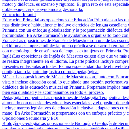
motor y didáctica, es extenso y riguroso. El gran reto de esta especia
doble exigencia y te ayudamos a gestionarla.
Educación Infantil
Educación Primaria
Las oposiciones de Educación Primaria son las que
más distintivos: habitualmente incluye ejercicios de lengua castellana
Primaria con un enfoque globalizador, y la programación didáctica deb
profundidad. En Arke Formación te ayudamos a organizarlo todo con 
Francés
Las oposiciones de Francés de Maestros son una de las especia
del idioma es imprescindible: la prueba práctica se desarrolla en francé
con metodología de enseñanza de lenguas extranjeras en Primaria. Prep
Inglés
Las oposiciones de Inglés de Maestros exigen algo que va más al
se realiza íntegramente en el idioma. La parte práctica incluye compr
presentes en las aulas actuales. Es una especialidad donde el nivel 
contigo tanto la parte lingüística como la pedagógica.
Música
Las oposiciones de Música de Maestros son, junto con Educación 
vista o incluso dirección coral, lo que añade una presión performativa 
didáctica de la educación musical en Primaria. Prepararse implica ma
bien esa dualidad y te acompañamos en todo el proceso.
Pedagogía Terapéutica
Las oposiciones de Pedagogía Terapéutica destac
alumnado con necesidades educativas especiales, y el opositor debe de
incluye marcos legislativos de educación inclusiva, adaptaciones curri
mano. En Arke Formación te preparamos con un enfoque práctico y cen
Oposiciones Secundaria y EOI
Biología y Geología
Las oposiciones de Biología y Geología de Secund
problemas de geología, interpretación de mapas geológicos o clasifica