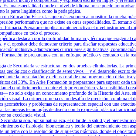
e práctica incluye comprensión y expresión escrita en inglés, y el temar
. Es una especialidad donde el nivel de idioma no se puede improvisar,
o la parte lingüística como la pedagógica.
on Educación Física, las que más exponen al opositor: la prueba práctica
presión performativa que no existe en otras especialidades. El temario d
en Primaria. Prepararse implica mantener activo el nivel instrumental mi
compañamos en todo el proceso.
éutica destacan por la profundidad humana y técnica que exigen al candi
, y el opositor debe demostrar criterio para diseñar respuestas educati
cación inclusiva, adaptaciones curriculares significativas, coordinación 
 Formación te preparamos con un enfoque práctico y centrado en la real
gía de Secundaria se estructuran en dos pruebas eliminatorias. La prim
s geológicos o clasificación de seres vivos— y el desarrollo escrito de
diante la presentación y defensa oral de una programación didáctica y 
éritos del 33%. En Arke Formación te preparamos para superar cada una 
n el equilibrio perfecto entre el rigor geométrico y la sensibilidad crea
mas— no solo exige un conocimiento profundo de la Historia del Arte, si
ón visual. La primera prueba es un desafío de precisión: combina el des
dos geométricos y problemas de representación espacial con una exactit
ar las nuevas tecnologías de diseño con la expresión plástica tradicion
por su excelencia visual.
ecundaria son, por su naturaleza, el pilar de la salud y el bienestar mot
mientos de fisiología, biomecánica y teoría del entrenamiento con asp
 de un tema con la resolución de supuestos prácticos, donde el opositor d