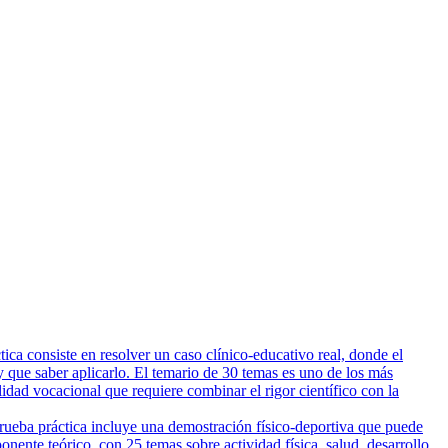
ca consiste en resolver un caso clínico-educativo real, donde el
 que saber aplicarlo. El temario de 30 temas es uno de los más
lidad vocacional que requiere combinar el rigor científico con la
prueba práctica incluye una demostración físico-deportiva que puede
nente teórico, con 25 temas sobre actividad física, salud, desarrollo