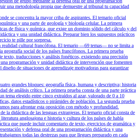
gestión de grupo mediante la defensa oral de una programación
r una metodología propia que demuestre al tribunal tu capacidad
nde se concentra la mayor criba de aspirantes. El temario oficial
uímica y una parte de geología y biología celular. La primera
cas de física y química, que exige un dominio sólido del cálculo y del
dáctica y una unidad didáctica. Preparar bien los supuestos prácticos
icio te pille por sorpresa.
a realidad cultural francófona. El temario —69 temas— no se limita a
y la geografía social de los países francófonos. La primera prueba
e texto, traducciones y análisis fonéticos, exigiendo una precisión
de una programación y unidad didáctica de intervención que fomenten
 diseño de situaciones de aprendizaje motivadoras para garantizar
tro grandes bloques: geografía física, humana y descriptiva; historia
ad de análisis crítico. La primera prueba consta de una parte práctica
n tema elegido entre cinco extraídos al azar, valorado de 0 a 10
áficas, datos estadísticos o pirámides de población. La segunda prueba
amos para afrontar esta oposición con método y profundidad.
e la didáctica de las lenguas extranjeras. El temario oficial consta de
iteratura anglosajona e historia y cultura de los países de habla
tica que puede incluir comentario de texto, ejercicios de gramática y
presentación y defensa oral de una programación didáctica y una
 trabajamos todas las destrezas para que llegues preparado en cada