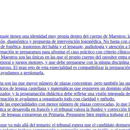
aje tienen una identidad muy propia dentro del cuerpo de Maestros: la p
n, diagnóstico y propuesta de intervención logopédica. No basta con co
de fonética, trastornos del habla y el lenguaje, audiología y atención a
rmación te preparamos para afrontar el caso práctico con criterio clínic
aestros son las únicas en las que el propio cuerpo del opositor entra e
rporal o juegos motores, y que debe prepararse con la misma disciplina
iguroso. El gran reto de esta especialidad es compatibilizar la preparació
ayudamos a gestionarla.
 son las que mayor número de plazas concentran, pero también las que e
cicios de lengua castellana y matemáticas que requieren un dominio sóli
zador, y la programación didáctica debe reflejar una visión integrada d
rmación te ayudamos a organizarlo todo con claridad y método.
e las especialidades con menor número de plazas convocadas, lo que las
ica se desarrolla en francés y el tribunal valora la fluidez y corrección
 de lenguas extranjeras en Primaria. Prepararse bien implica trabajar el
que va más allá del temario: el tribunal espera que el candidato demues