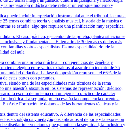
io de 25 temas integra lingüística, cultura anglosajona y metodología
 y la preparación didáctica debe reflejar un enfoque moderno y
 puede incluir interpretación instrumental ante el tribunal, lectura a
e 25 temas combina teoría y análisis musical, historia de la música e
entras se estudia, algo que requiere una planificación muy específica.
dato. El caso práctico, eje central de la prueba, plantea situaciones
vas inclusivas y fundamentadas. El temario de 30 temas es de los más
con familias y otros especialistas. Es una especialidad donde la
idad del aula.
era combina una prueba práctica —con ejercicios de genética y
 un tema elegido entre varios extraídos al azar de un temario de 75
una unidad didáctica. La fase de oposición representa el 66% de la
de estas partes con garantías.
tiva, siendo una de las especialidades más técnicas de la rama
no una maestría absoluta en los sistemas de representación: diédrico,
arrollo escrito de un tema con un ejercicio práctico de carácter
ud milimétrica. La segunda prueba evalúa la competencia docente a
al. En Arke Formación te dotamos de las herramientas técnicas y la
riz dentro del sistema educativo. A diferencia de las especialidades
ectos sociológicos y pedagógicos aplicados al deporte y la expresión
ebe diseñar intervenciones que garanticen la seguridad, la inclusión y