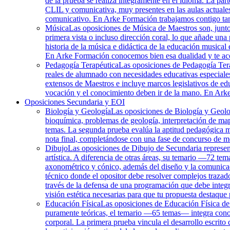
de la prueba se realiza íntegramente en el idioma. La part
CLIL y comunicativa, muy presentes en las aulas actuales
comunicativo. En Arke Formación trabajamos contigo tant
Música
Las oposiciones de Música de Maestros son, junto c
primera vista o incluso dirección coral, lo que añade una 
historia de la música e didáctica de la educación musical 
En Arke Formación conocemos bien esa dualidad y te a
Pedagogía Terapéutica
Las oposiciones de Pedagogía Terap
reales de alumnado con necesidades educativas especiales
extensos de Maestros e incluye marcos legislativos de edu
vocación y el conocimiento deben ir de la mano. En Arke
Oposiciones Secundaria y EOI
Biología y Geología
Las oposiciones de Biología y Geolo
bioquímica, problemas de geología, interpretación de mapa
temas. La segunda prueba evalúa la aptitud pedagógica me
nota final, completándose con una fase de concurso de m
Dibujo
Las oposiciones de Dibujo de Secundaria representa
artística. A diferencia de otras áreas, su temario —72 te
axonométrico y cónico, además del diseño y la comunicaci
técnico donde el opositor debe resolver complejos traza
través de la defensa de una programación que debe integr
visión estética necesarias para que tu propuesta destaque 
Educación Física
Las oposiciones de Educación Física de S
puramente teóricas, el temario —65 temas— integra conoci
corporal. La primera prueba vincula el desarrollo escrito