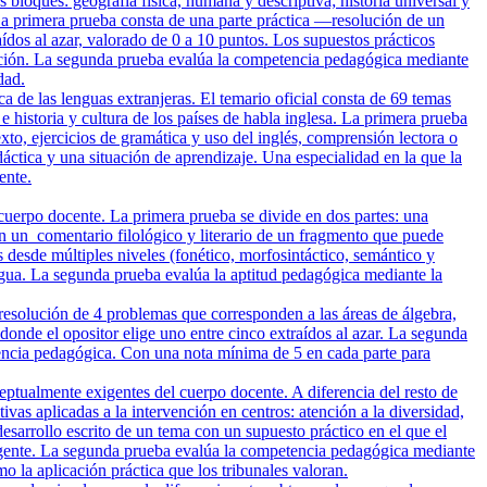
loques: geografía física, humana y descriptiva; historia universal y
 La primera prueba consta de una parte práctica —resolución de un
ídos al azar, valorado de 0 a 10 puntos. Los supuestos prácticos
oblación. La segunda prueba evalúa la competencia pedagógica mediante
dad.
a de las lenguas extranjeras. El temario oficial consta de 69 temas
e historia y cultura de los países de habla inglesa. La primera prueba
to, ejercicios de gramática y uso del inglés, comprensión lectora o
áctica y una situación de aprendizaje. Una especialidad en la que la
ente.
cuerpo docente. La primera prueba se divide en dos partes: una
a en un comentario filológico y literario de un fragmento que puede
s desde múltiples niveles (fonético, morfosintáctico, semántico y
lengua. La segunda prueba evalúa la aptitud pedagógica mediante la
resolución de 4 problemas que corresponden a las áreas de álgebra,
 donde el opositor elige uno entre cinco extraídos al azar. La segunda
tencia pedagógica. Con una nota mínima de 5 en cada parte para
ptualmente exigentes del cuerpo docente. A diferencia del resto de
as aplicadas a la intervención en centros: atención a la diversidad,
esarrollo escrito de un tema con un supuesto práctico en el que el
 vigente. La segunda prueba evalúa la competencia pedagógica mediante
 la aplicación práctica que los tribunales valoran.