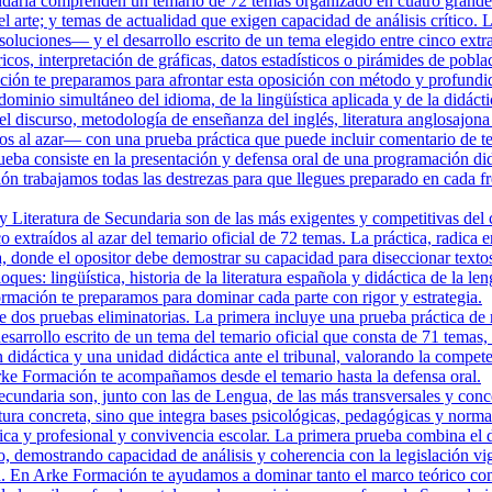
daria comprenden un temario de 72 temas organizado en cuatro grandes b
 arte; y temas de actualidad que exigen capacidad de análisis crítico.
oluciones— y el desarrollo escrito de un tema elegido entre cinco extra
óricos, interpretación de gráficas, datos estadísticos o pirámides de p
ción te preparamos para afrontar esta oposición con método y profundi
ominio simultáneo del idioma, de la lingüística aplicada y de la didáctic
el discurso, metodología de enseñanza del inglés, literatura anglosajona 
os al azar— con una prueba práctica que puede incluir comentario de tex
ueba consiste en la presentación y defensa oral de una programación did
ón trabajamos todas las destrezas para que llegues preparado en cada fr
 Literatura de Secundaria son de las más exigentes y competitivas del 
co extraídos al azar del temario oficial de 72 temas. La práctica, radic
la, donde el opositor debe demostrar su capacidad para diseccionar texto
ques: lingüística, historia de la literatura española y didáctica de la 
mación te preparamos para dominar cada parte con rigor y estrategia.
dos pruebas eliminatorias. La primera incluye una prueba práctica de 
desarrollo escrito de un tema del temario oficial que consta de 71 temas,
n didáctica y una unidad didáctica ante el tribunal, valorando la compe
 Arke Formación te acompañamos desde el temario hasta la defensa oral.
cundaria son, junto con las de Lengua, de las más transversales y conce
ra concreta, sino que integra bases psicológicas, pedagógicas y normativ
ica y profesional y convivencia escolar. La primera prueba combina el d
tro, demostrando capacidad de análisis y coherencia con la legislación
n. En Arke Formación te ayudamos a dominar tanto el marco teórico como