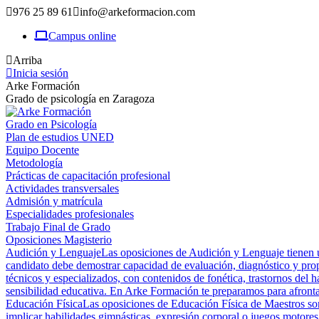
976 25 89 61
info@arkeformacion.com
Campus online
Arriba
Inicia sesión
Arke Formación
Grado de psicología en Zaragoza
Grado en Psicología
Plan de estudios UNED
Equipo Docente
Metodología
Prácticas de capacitación profesional
Actividades transversales
Admisión y matrícula
Especialidades profesionales
Trabajo Final de Grado
Oposiciones Magisterio
Audición y Lenguaje
Las oposiciones de Audición y Lenguaje tienen un
candidato debe demostrar capacidad de evaluación, diagnóstico y prop
técnicos y especializados, con contenidos de fonética, trastornos del h
sensibilidad educativa. En Arke Formación te preparamos para afrontar
Educación Física
Las oposiciones de Educación Física de Maestros son 
implicar habilidades gimnásticas, expresión corporal o juegos motores,