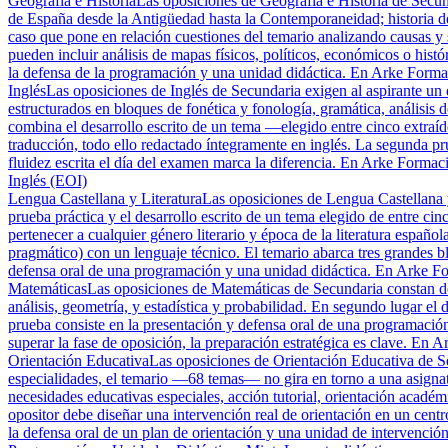
Geografía e Historia
Las oposiciones de Geografía e Historia de Secun
de España desde la Antigüedad hasta la Contemporaneidad; historia del
caso que pone en relación cuestiones del temario analizando causas y s
pueden incluir análisis de mapas físicos, políticos, económicos o hist
la defensa de la programación y una unidad didáctica. En Arke Forma
Inglés
Las oposiciones de Inglés de Secundaria exigen al aspirante un d
estructurados en bloques de fonética y fonología, gramática, análisis d
combina el desarrollo escrito de un tema —elegido entre cinco extraíd
traducción, todo ello redactado íntegramente en inglés. La segunda pr
fluidez escrita el día del examen marca la diferencia. En Arke Formaci
Inglés (EOI)
Lengua Castellana y Literatura
Las oposiciones de Lengua Castellana y
prueba práctica y el desarrollo escrito de un tema elegido de entre cin
pertenecer a cualquier género literario y época de la literatura españo
pragmático) con un lenguaje técnico. El temario abarca tres grandes blo
defensa oral de una programación y una unidad didáctica. En Arke For
Matemáticas
Las oposiciones de Matemáticas de Secundaria constan de 
análisis, geometría, y estadística y probabilidad. En segundo lugar el 
prueba consiste en la presentación y defensa oral de una programació
superar la fase de oposición, la preparación estratégica es clave. En
Orientación Educativa
Las oposiciones de Orientación Educativa de Se
especialidades, el temario —68 temas— no gira en torno a una asignatu
necesidades educativas especiales, acción tutorial, orientación académ
opositor debe diseñar una intervención real de orientación en un cen
la defensa oral de un plan de orientación y una unidad de intervenció