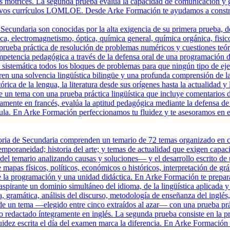
tos motrices. La segunda prueba evalúa la capacidad de comunicación y 
uevos currículos LOMLOE. Desde Arke Formación te ayudamos a construi
Secundaria son conocidas por la alta exigencia de su primera prueba, do
 electromagnetismo, óptica, química general, química orgánica, fisicoq
prueba práctica de resolución de problemas numéricos y cuestiones teóri
petencia pedagógica a través de la defensa oral de una programación di
istemática todos los bloques de problemas para que ningún tipo de ejerc
en una solvencia lingüística bilingüe y una profunda comprensión de l
órica de la lengua, la literatura desde sus orígenes hasta la actualidad 
de un tema con una prueba práctica lingüística que incluye comentarios d
ramente en francés, evalúa la aptitud pedagógica mediante la defensa 
ula. En Arke Formación perfeccionamos tu fluidez y te asesoramos en el
ria de Secundaria comprenden un temario de 72 temas organizado en cua
poraneidad; historia del arte; y temas de actualidad que exigen capacid
el temario analizando causas y soluciones— y el desarrollo escrito de u
e mapas físicos, políticos, económicos o históricos, interpretación de gr
 la programación y una unidad didáctica. En Arke Formación te prepar
pirante un dominio simultáneo del idioma, de la lingüística aplicada y d
 gramática, análisis del discurso, metodología de enseñanza del inglés, l
 de un tema —elegido entre cinco extraídos al azar— con una prueba prác
llo redactado íntegramente en inglés. La segunda prueba consiste en la 
luidez escrita el día del examen marca la diferencia. En Arke Formación