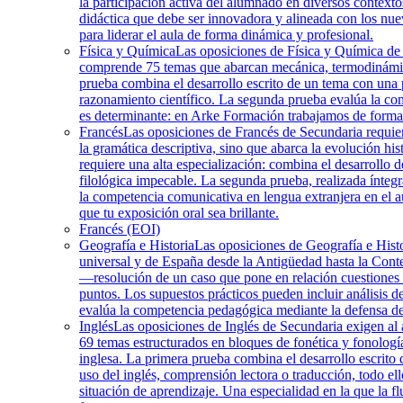
la participación activa del alumnado en diversos contex
didáctica que debe ser innovadora y alineada con los n
para liderar el aula de forma dinámica y profesional.
Física y Química
Las oposiciones de Física y Química de 
comprende 75 temas que abarcan mecánica, termodinámica,
prueba combina el desarrollo escrito de un tema con una 
razonamiento científico. La segunda prueba evalúa la com
es determinante: en Arke Formación trabajamos de forma s
Francés
Las oposiciones de Francés de Secundaria requier
la gramática descriptiva, sino que abarca la evolución hist
requiere una alta especialización: combina el desarrollo 
filológica impecable. La segunda prueba, realizada ínteg
la competencia comunicativa en lengua extranjera en el a
que tu exposición oral sea brillante.
Francés (EOI)
Geografía e Historia
Las oposiciones de Geografía e Histo
universal y de España desde la Antigüedad hasta la Contem
—resolución de un caso que pone en relación cuestiones d
puntos. Los supuestos prácticos pueden incluir análisis d
evalúa la competencia pedagógica mediante la defensa de
Inglés
Las oposiciones de Inglés de Secundaria exigen al as
69 temas estructurados en bloques de fonética y fonología,
inglesa. La primera prueba combina el desarrollo escrito
uso del inglés, comprensión lectora o traducción, todo e
situación de aprendizaje. Una especialidad en la que la f