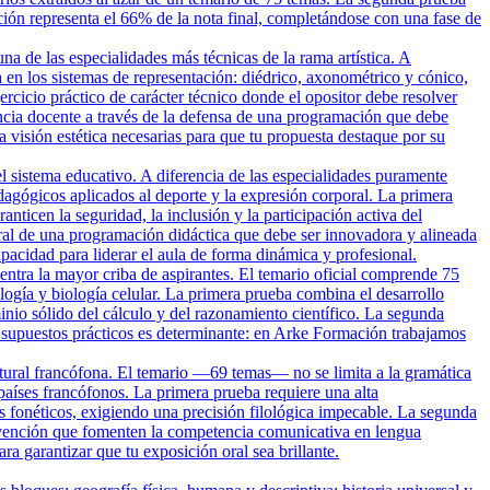
ción representa el 66% de la nota final, completándose con una fase de
una de las especialidades más técnicas de la rama artística. A
 en los sistemas de representación: diédrico, axonométrico y cónico,
rcicio práctico de carácter técnico donde el opositor debe resolver
ncia docente a través de la defensa de una programación que debe
a visión estética necesarias para que tu propuesta destaque por su
el sistema educativo. A diferencia de las especialidades puramente
agógicos aplicados al deporte y la expresión corporal. La primera
nticen la seguridad, la inclusión y la participación activa del
al de una programación didáctica que debe ser innovadora y alineada
cidad para liderar el aula de forma dinámica y profesional.
ntra la mayor criba de aspirantes. El temario oficial comprende 75
ogía y biología celular. La primera prueba combina el desarrollo
inio sólido del cálculo y del razonamiento científico. La segunda
s supuestos prácticos es determinante: en Arke Formación trabajamos
ltural francófona. El temario —69 temas— no se limita a la gramática
s países francófonos. La primera prueba requiere una alta
is fonéticos, exigiendo una precisión filológica impecable. La segunda
ervención que fomenten la competencia comunicativa en lengua
a garantizar que tu exposición oral sea brillante.