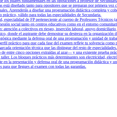
de los pilares fundamentales en las oposiciones a profesor de Secundari
 está diseñado tanto para opositores que se preparan por primera vez c
bunales. Aprenderás a diseñar una programación didáctica completa y cohe
práctico, válido para todas las especialidades de Secundaria.
, especialidad de FP perteneciente al cuerpo de Profesores Técnicos (a
cohesión social tanto en centros educativos como en el entorno comunita
n: atención a colectivos en riesgo, inserción laboral, apoyo domiciliar
nico, donde el aspirante debe demostrar su destreza en la organización d
gógica mediante la defensa oral de una programación y unidad de trabaj
il práctico para que cada fase del examen refleje tu solvencia como pr
cada orientación técnica que las distingue del resto de especialidades.
o de entre cinco opciones extraídas al azar— y una exigente prueba prác
 taller. Los bloques prácticos más determinantes son electricidad, elec
iste en la presentación y defensa oral de una programación didáctica y
s para que llegues al examen con todas las garantías.