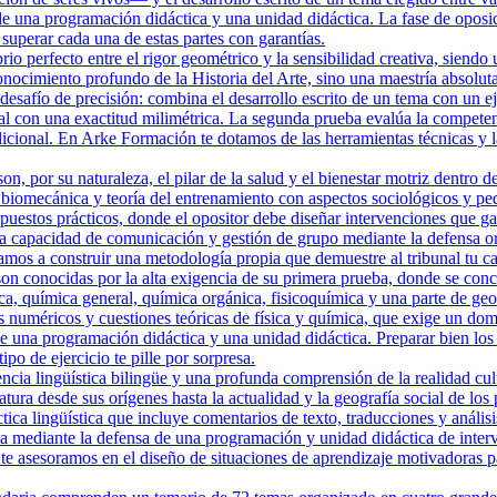
de una programación didáctica y una unidad didáctica. La fase de oposi
uperar cada una de estas partes con garantías.
o perfecto entre el rigor geométrico y la sensibilidad creativa, siendo 
ocimiento profundo de la Historia del Arte, sino una maestría absoluta
safío de precisión: combina el desarrollo escrito de un tema con un eje
al con una exactitud milimétrica. La segunda prueba evalúa la compete
adicional. En Arke Formación te dotamos de las herramientas técnicas y l
, por su naturaleza, el pilar de la salud y el bienestar motriz dentro d
 biomecánica y teoría del entrenamiento con aspectos sociológicos y ped
puestos prácticos, donde el opositor debe diseñar intervenciones que gara
a capacidad de comunicación y gestión de grupo mediante la defensa or
a construir una metodología propia que demuestre al tribunal tu capa
n conocidas por la alta exigencia de su primera prueba, donde se conce
, química general, química orgánica, fisicoquímica y una parte de geol
 numéricos y cuestiones teóricas de física y química, que exige un dom
de una programación didáctica y una unidad didáctica. Preparar bien lo
po de ejercicio te pille por sorpresa.
ncia lingüística bilingüe y una profunda comprensión de la realidad cu
eratura desde sus orígenes hasta la actualidad y la geografía social de lo
ica lingüística que incluye comentarios de texto, traducciones y anális
ica mediante la defensa de una programación y unidad didáctica de int
e asesoramos en el diseño de situaciones de aprendizaje motivadoras par