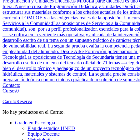
Programación y Unidades Didácticas Mixto
La parte didáctica es uno 
fuera. Nuestro curso de Programación Didáctica y Unidades Didácticas
estructurar sus materiales conforme a los criterios actuales de los tri
currículo LOMLOE y a las exigencias reales de la oposición. Un curso 
Servicios a la Comunidad
Las oposiciones de Servicios a la Comunidad
comunidad), son, por su perfil profesionalizador, esenciales para la 
— se enfoca en la vertiente más operativa y aplicada de la intervenció
desarrollo escrito de un tema con un supuesto práctico de carácter téc
de vulnerabilidad real. La segunda prueba evalúa la competencia peda
empleabilidad del alumnado. Desde Arke Formación potenciamos tu perf
Tecnología
Las oposiciones de Tecnología de Secundaria tienen una mar
desarrollo escrito de un tema del temario oficial de 71 temas —elegid
bien el desarrollo técnico y pedagógico de un proyecto tecnológico de
hidráulica, materiales y sistemas de control. La segunda prueba cons
preparación teórica con una intensa práctica de resolución de supuesto
Contacto
Cursos
0
Carrito
Reserva
No hay productos en el Carrito.
Grado en Psicología
Plan de estudios UNED
Equipo Docente
Metodología