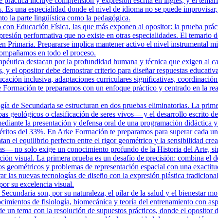
e práctica incluye comprensión y expresión escrita en inglés, y el temar
. Es una especialidad donde el nivel de idioma no se puede improvisar,
o la parte lingüística como la pedagógica.
on Educación Física, las que más exponen al opositor: la prueba práctica
presión performativa que no existe en otras especialidades. El temario d
en Primaria. Prepararse implica mantener activo el nivel instrumental mi
compañamos en todo el proceso.
éutica destacan por la profundidad humana y técnica que exigen al candi
, y el opositor debe demostrar criterio para diseñar respuestas educati
cación inclusiva, adaptaciones curriculares significativas, coordinación 
 Formación te preparamos con un enfoque práctico y centrado en la real
gía de Secundaria se estructuran en dos pruebas eliminatorias. La prim
s geológicos o clasificación de seres vivos— y el desarrollo escrito de
diante la presentación y defensa oral de una programación didáctica y 
éritos del 33%. En Arke Formación te preparamos para superar cada una 
n el equilibrio perfecto entre el rigor geométrico y la sensibilidad crea
mas— no solo exige un conocimiento profundo de la Historia del Arte, si
ón visual. La primera prueba es un desafío de precisión: combina el des
dos geométricos y problemas de representación espacial con una exactit
ar las nuevas tecnologías de diseño con la expresión plástica tradicion
por su excelencia visual.
ecundaria son, por su naturaleza, el pilar de la salud y el bienestar mot
mientos de fisiología, biomecánica y teoría del entrenamiento con asp
 de un tema con la resolución de supuestos prácticos, donde el opositor d