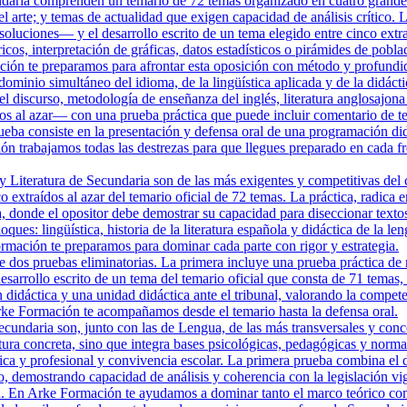
daria comprenden un temario de 72 temas organizado en cuatro grandes b
 arte; y temas de actualidad que exigen capacidad de análisis crítico.
oluciones— y el desarrollo escrito de un tema elegido entre cinco extra
óricos, interpretación de gráficas, datos estadísticos o pirámides de p
ción te preparamos para afrontar esta oposición con método y profundi
ominio simultáneo del idioma, de la lingüística aplicada y de la didáctic
el discurso, metodología de enseñanza del inglés, literatura anglosajona 
os al azar— con una prueba práctica que puede incluir comentario de tex
ueba consiste en la presentación y defensa oral de una programación did
ón trabajamos todas las destrezas para que llegues preparado en cada fr
 Literatura de Secundaria son de las más exigentes y competitivas del 
co extraídos al azar del temario oficial de 72 temas. La práctica, radic
la, donde el opositor debe demostrar su capacidad para diseccionar texto
ques: lingüística, historia de la literatura española y didáctica de la 
mación te preparamos para dominar cada parte con rigor y estrategia.
dos pruebas eliminatorias. La primera incluye una prueba práctica de 
desarrollo escrito de un tema del temario oficial que consta de 71 temas,
n didáctica y una unidad didáctica ante el tribunal, valorando la compe
 Arke Formación te acompañamos desde el temario hasta la defensa oral.
cundaria son, junto con las de Lengua, de las más transversales y conce
ra concreta, sino que integra bases psicológicas, pedagógicas y normativ
ica y profesional y convivencia escolar. La primera prueba combina el d
tro, demostrando capacidad de análisis y coherencia con la legislación
n. En Arke Formación te ayudamos a dominar tanto el marco teórico como