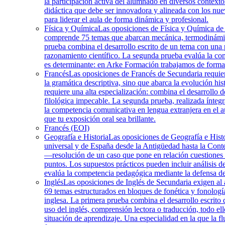
la participación activa del alumnado en diversos contex
didáctica que debe ser innovadora y alineada con los n
para liderar el aula de forma dinámica y profesional.
Física y Química
Las oposiciones de Física y Química de 
comprende 75 temas que abarcan mecánica, termodinámica,
prueba combina el desarrollo escrito de un tema con una 
razonamiento científico. La segunda prueba evalúa la com
es determinante: en Arke Formación trabajamos de forma s
Francés
Las oposiciones de Francés de Secundaria requier
la gramática descriptiva, sino que abarca la evolución hist
requiere una alta especialización: combina el desarrollo 
filológica impecable. La segunda prueba, realizada ínteg
la competencia comunicativa en lengua extranjera en el a
que tu exposición oral sea brillante.
Francés (EOI)
Geografía e Historia
Las oposiciones de Geografía e Histo
universal y de España desde la Antigüedad hasta la Contem
—resolución de un caso que pone en relación cuestiones d
puntos. Los supuestos prácticos pueden incluir análisis d
evalúa la competencia pedagógica mediante la defensa de
Inglés
Las oposiciones de Inglés de Secundaria exigen al as
69 temas estructurados en bloques de fonética y fonología,
inglesa. La primera prueba combina el desarrollo escrito
uso del inglés, comprensión lectora o traducción, todo e
situación de aprendizaje. Una especialidad en la que la f