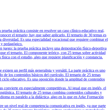
rueba práctica consiste en resolver un caso clínico-educativo real,
nocer el temario; hay que saber aplicarlo. El temario de 30 temas es
 la diversidad. Es una especialidad vocacional que requiere combinar el
o y pedagógico.
n juego: la prueba práctica incluye una demostración físico-deportiva
 que el temario. El componente teórico, con 25 temas sobre actividad
n física con el estudio, algo que requiere planificación y constancia.
xigen un perfil más generalista y versátil. La parte práctica es uno
do de los contenidos básicos del currículo. El temario de 25 temas
el ciclo educativo. Es una oposición donde la amplitud de contenidos
 convierte en especialmente competitivas. Al igual que en inglés, el
 lingüística. El temario de 25 temas combina contenidos culturales y
 idioma en paralelo a la didáctica, algo en lo que en Arke Formación
tre un nivel real de competencia comunicativa en inglés, ya que parte