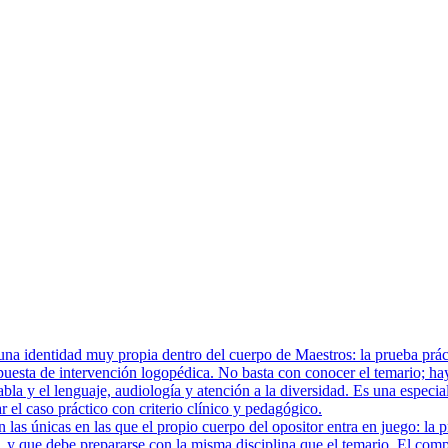
a identidad muy propia dentro del cuerpo de Maestros: la prueba prácti
uesta de intervención logopédica. No basta con conocer el temario; hay
abla y el lenguaje, audiología y atención a la diversidad. Es una especia
 el caso práctico con criterio clínico y pedagógico.
las únicas en las que el propio cuerpo del opositor entra en juego: la 
 y que debe prepararse con la misma disciplina que el temario. El compo