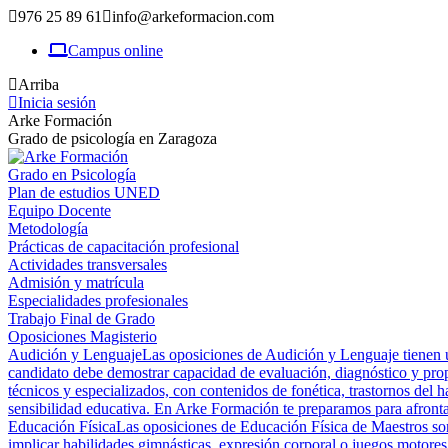
976 25 89 61
info@arkeformacion.com
Campus online
Arriba
Inicia sesión
Arke Formación
Grado de psicología en Zaragoza
Grado en Psicología
Plan de estudios UNED
Equipo Docente
Metodología
Prácticas de capacitación profesional
Actividades transversales
Admisión y matrícula
Especialidades profesionales
Trabajo Final de Grado
Oposiciones Magisterio
Audición y Lenguaje
Las oposiciones de Audición y Lenguaje tienen un
candidato debe demostrar capacidad de evaluación, diagnóstico y prop
técnicos y especializados, con contenidos de fonética, trastornos del h
sensibilidad educativa. En Arke Formación te preparamos para afrontar
Educación Física
Las oposiciones de Educación Física de Maestros son 
implicar habilidades gimnásticas, expresión corporal o juegos motores,