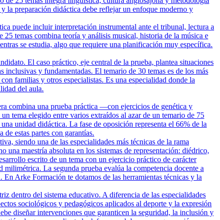
io de 25 temas integra lingüística, cultura anglosajona y metodología
 y la preparación didáctica debe reflejar un enfoque moderno y
 puede incluir interpretación instrumental ante el tribunal, lectura a
e 25 temas combina teoría y análisis musical, historia de la música e
entras se estudia, algo que requiere una planificación muy específica.
dato. El caso práctico, eje central de la prueba, plantea situaciones
vas inclusivas y fundamentadas. El temario de 30 temas es de los más
con familias y otros especialistas. Es una especialidad donde la
idad del aula.
era combina una prueba práctica —con ejercicios de genética y
 un tema elegido entre varios extraídos al azar de un temario de 75
una unidad didáctica. La fase de oposición representa el 66% de la
de estas partes con garantías.
tiva, siendo una de las especialidades más técnicas de la rama
no una maestría absoluta en los sistemas de representación: diédrico,
arrollo escrito de un tema con un ejercicio práctico de carácter
ud milimétrica. La segunda prueba evalúa la competencia docente a
al. En Arke Formación te dotamos de las herramientas técnicas y la
riz dentro del sistema educativo. A diferencia de las especialidades
ectos sociológicos y pedagógicos aplicados al deporte y la expresión
ebe diseñar intervenciones que garanticen la seguridad, la inclusión y