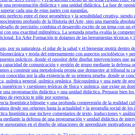
de una programación didáctica y una unidad didáctica. La fase de oposi
uperar cada una de estas partes con garantías.
o perfecto entre el rigor geométrico y la sensibilidad creativa, siendo 
ocimiento profundo de la Historia del Arte, sino una maestría absoluta
safío de precisión: combina el desarrollo escrito de un tema con un eje
al con una exactitud milimétrica. La segunda prueba evalúa la compete
adicional. En Arke Formación te dotamos de las herramientas técnicas y l
, por su naturaleza, el pilar de la salud y el bienestar motriz dentro d
 biomecánica y teoría del entrenamiento con aspectos sociológicos y ped
puestos prácticos, donde el opositor debe diseñar intervenciones que gara
a capacidad de comunicación y gestión de grupo mediante la defensa or
a construir una metodología propia que demuestre al tribunal tu capa
n conocidas por la alta exigencia de su primera prueba, donde se conce
, química general, química orgánica, fisicoquímica y una parte de geol
 numéricos y cuestiones teóricas de física y química, que exige un dom
de una programación didáctica y una unidad didáctica. Preparar bien lo
po de ejercicio te pille por sorpresa.
ncia lingüística bilingüe y una profunda comprensión de la realidad cu
eratura desde sus orígenes hasta la actualidad y la geografía social de lo
ica lingüística que incluye comentarios de texto, traducciones y anális
ica mediante la defensa de una programación y unidad didáctica de int
e asesoramos en el diseño de situaciones de aprendizaje motivadoras par