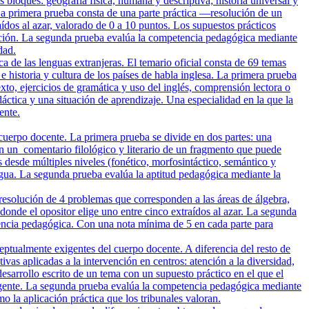
loques: geografía física, humana y descriptiva; historia universal y
 La primera prueba consta de una parte práctica —resolución de un
ídos al azar, valorado de 0 a 10 puntos. Los supuestos prácticos
oblación. La segunda prueba evalúa la competencia pedagógica mediante
dad.
a de las lenguas extranjeras. El temario oficial consta de 69 temas
e historia y cultura de los países de habla inglesa. La primera prueba
to, ejercicios de gramática y uso del inglés, comprensión lectora o
áctica y una situación de aprendizaje. Una especialidad en la que la
ente.
cuerpo docente. La primera prueba se divide en dos partes: una
a en un comentario filológico y literario de un fragmento que puede
s desde múltiples niveles (fonético, morfosintáctico, semántico y
lengua. La segunda prueba evalúa la aptitud pedagógica mediante la
resolución de 4 problemas que corresponden a las áreas de álgebra,
 donde el opositor elige uno entre cinco extraídos al azar. La segunda
tencia pedagógica. Con una nota mínima de 5 en cada parte para
ptualmente exigentes del cuerpo docente. A diferencia del resto de
as aplicadas a la intervención en centros: atención a la diversidad,
esarrollo escrito de un tema con un supuesto práctico en el que el
 vigente. La segunda prueba evalúa la competencia pedagógica mediante
 la aplicación práctica que los tribunales valoran.