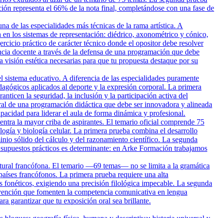
ción representa el 66% de la nota final, completándose con una fase de
una de las especialidades más técnicas de la rama artística. A
 en los sistemas de representación: diédrico, axonométrico y cónico,
rcicio práctico de carácter técnico donde el opositor debe resolver
ncia docente a través de la defensa de una programación que debe
a visión estética necesarias para que tu propuesta destaque por su
el sistema educativo. A diferencia de las especialidades puramente
agógicos aplicados al deporte y la expresión corporal. La primera
nticen la seguridad, la inclusión y la participación activa del
al de una programación didáctica que debe ser innovadora y alineada
cidad para liderar el aula de forma dinámica y profesional.
ntra la mayor criba de aspirantes. El temario oficial comprende 75
ogía y biología celular. La primera prueba combina el desarrollo
inio sólido del cálculo y del razonamiento científico. La segunda
s supuestos prácticos es determinante: en Arke Formación trabajamos
ltural francófona. El temario —69 temas— no se limita a la gramática
s países francófonos. La primera prueba requiere una alta
is fonéticos, exigiendo una precisión filológica impecable. La segunda
ervención que fomenten la competencia comunicativa en lengua
a garantizar que tu exposición oral sea brillante.