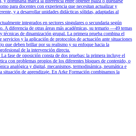
a, y dominarla marca la diferencia entre obtener plaza o quedarse
omo para docentes con experiencia que necesitan actualizar y
rente, y a desarrollar unidades didácticas sólidas, adaptadas al
ctualmente integrados en sectores singulares o secundaria según
rio. A diferencia de otras áreas más académicas, su temario —49 temas
io y técnicas de dinamización grupal. La primera prueba combina el
e servicios y la aplicación de protocolos de actuación ante situaciones
o que deben brillar por su realismo y su enfoque hacia la
ofesional de la intervención directa.
 La fase de oposición consta de dos pruebas: la primera incluye el
tica con problemas propios de los diferentes bloques de contenido, o
trónica analógica y digital, mecanismos, termodinámica, neumática e
 una situación de aprendizaje. En Arke Formación combinamos la