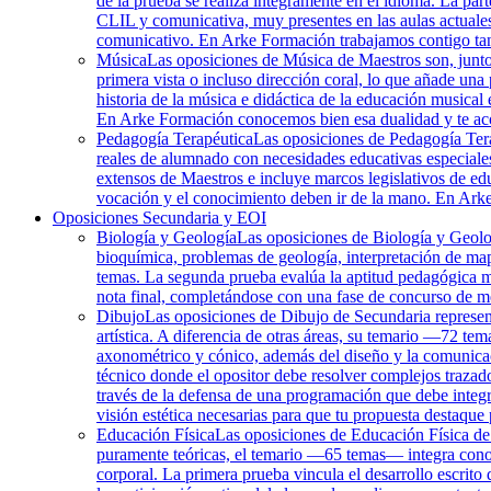
de la prueba se realiza íntegramente en el idioma. La part
CLIL y comunicativa, muy presentes en las aulas actuales
comunicativo. En Arke Formación trabajamos contigo tant
Música
Las oposiciones de Música de Maestros son, junto c
primera vista o incluso dirección coral, lo que añade una 
historia de la música e didáctica de la educación musical 
En Arke Formación conocemos bien esa dualidad y te a
Pedagogía Terapéutica
Las oposiciones de Pedagogía Terap
reales de alumnado con necesidades educativas especiales
extensos de Maestros e incluye marcos legislativos de edu
vocación y el conocimiento deben ir de la mano. En Arke
Oposiciones Secundaria y EOI
Biología y Geología
Las oposiciones de Biología y Geolo
bioquímica, problemas de geología, interpretación de mapa
temas. La segunda prueba evalúa la aptitud pedagógica me
nota final, completándose con una fase de concurso de m
Dibujo
Las oposiciones de Dibujo de Secundaria representa
artística. A diferencia de otras áreas, su temario —72 te
axonométrico y cónico, además del diseño y la comunicaci
técnico donde el opositor debe resolver complejos traza
través de la defensa de una programación que debe integr
visión estética necesarias para que tu propuesta destaque 
Educación Física
Las oposiciones de Educación Física de S
puramente teóricas, el temario —65 temas— integra conoci
corporal. La primera prueba vincula el desarrollo escrito