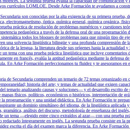
tos motrices. La segunda prueba evalúa la capacidad de comunicación y 
uevos currículos LOMLOE. Desde Arke Formación te ayudamos a construi
Secundaria son conocidas por la alta exigencia de su primera prueba, do
 electromagnetismo, óptica, química general, química orgánica, fisicoq
prueba práctica de resolución de problemas numéricos y cuestiones teóri
petencia pedagógica a través de la defensa oral de una programación di
istemática todos los bloques de problemas para que ningún tipo de ejerc
en una solvencia lingüística bilingüe y una profunda comprensión de l
órica de la lengua, la literatura desde sus orígenes hasta la actualidad 
de un tema con una prueba práctica lingüística que incluye comentarios d
ramente en francés, evalúa la aptitud pedagógica mediante la defensa 
ula. En Arke Formación perfeccionamos tu fluidez y te asesoramos en el
ria de Secundaria comprenden un temario de 72 temas organizado en cua
poraneidad; historia del arte; y temas de actualidad que exigen capacid
el temario analizando causas y soluciones— y el desarrollo escrito de u
e mapas físicos, políticos, económicos o históricos, interpretación de gr
 la programación y una unidad didáctica. En Arke Formación te prepar
pirante un dominio simultáneo del idioma, de la lingüística aplicada y d
 gramática, análisis del discurso, metodología de enseñanza del inglés, l
 de un tema —elegido entre cinco extraídos al azar— con una prueba prác
llo redactado íntegramente en inglés. La segunda prueba consiste en la 
luidez escrita el día del examen marca la diferencia. En Arke Formación