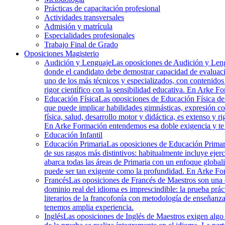
Prácticas de capacitación profesional
Actividades transversales
Admisión y matrícula
Especialidades profesionales
Trabajo Final de Grado
Oposiciones Magisterio
Audición y Lenguaje
Las oposiciones de Audición y Lengu
donde el candidato debe demostrar capacidad de evaluació
uno de los más técnicos y especializados, con contenidos 
rigor científico con la sensibilidad educativa. En Arke Fo
Educación Física
Las oposiciones de Educación Física de M
que puede implicar habilidades gimnásticas, expresión co
física, salud, desarrollo motor y didáctica, es extenso y r
En Arke Formación entendemos esa doble exigencia y te 
Educación Infantil
Educación Primaria
Las oposiciones de Educación Primaria
de sus rasgos más distintivos: habitualmente incluye ejer
abarca todas las áreas de Primaria con un enfoque globali
puede ser tan exigente como la profundidad. En Arke Fo
Francés
Las oposiciones de Francés de Maestros son una d
dominio real del idioma es imprescindible: la prueba práct
literarios de la francofonía con metodología de enseñanza
tenemos amplia experiencia.
Inglés
Las oposiciones de Inglés de Maestros exigen algo 