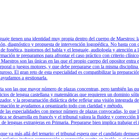
aje tienen una identidad muy propia dentro del cuerpo de Maestros: la p
n, diagnóstico y propuesta de intervención logopédica. No basta con co
de fonética, trastornos del habla y el lenguaje, audiología y atención a
rmación te preparamos para afrontar el caso práctico con criterio clínic
aestros son las únicas en las que el propio cuerpo del opositor entra e
rporal o juegos motores, y que debe prepararse con la misma disciplina
iguroso. El gran reto de esta especialidad es compatibilizar la preparació
ayudamos a gestionarla.
 son las que mayor número de plazas concentran, pero también las que e
cicios de lengua castellana y matemáticas que requieren un dominio sóli
zador, y la programación didáctica debe reflejar una visión integrada d
rmación te ayudamos a organizarlo todo con claridad y método.
e las especialidades con menor número de plazas convocadas, lo que las
ica se desarrolla en francés y el tribunal valora la fluidez y corrección
 de lenguas extranjeras en Primaria. Prepararse bien implica trabajar el
que va más allá del temario: el tribunal espera que el candidato demues