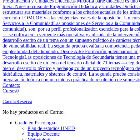
Programación y Unidades Didácticas Mixto
La parte didáctica es uno 
fuera. Nuestro curso de Programación Didáctica y Unidades Didácticas
estructurar sus materiales conforme a los criterios actuales de los tri
currículo LOMLOE y a las exigencias reales de la oposición. Un curso 
Servicios a la Comunidad
Las oposiciones de Servicios a la Comunidad
comunidad), son, por su perfil profesionalizador, esenciales para la 
— se enfoca en la vertiente más operativa y aplicada de la intervenció
desarrollo escrito de un tema con un supuesto práctico de carácter téc
de vulnerabilidad real. La segunda prueba evalúa la competencia peda
empleabilidad del alumnado. Desde Arke Formación potenciamos tu perf
Tecnología
Las oposiciones de Tecnología de Secundaria tienen una mar
desarrollo escrito de un tema del temario oficial de 71 temas —elegid
bien el desarrollo técnico y pedagógico de un proyecto tecnológico de
hidráulica, materiales y sistemas de control. La segunda prueba cons
preparación teórica con una intensa práctica de resolución de supuesto
Contacto
Cursos
0
Carrito
Reserva
No hay productos en el Carrito.
Grado en Psicología
Plan de estudios UNED
Equipo Docente
Metodología