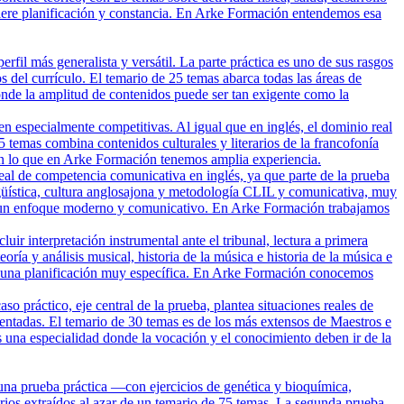
equiere planificación y constancia. En Arke Formación entendemos esa
il más generalista y versátil. La parte práctica es uno de sus rasgos
s del currículo. El temario de 25 temas abarca todas las áreas de
donde la amplitud de contenidos puede ser tan exigente como la
 especialmente competitivas. Al igual que en inglés, el dominio real
 25 temas combina contenidos culturales y literarios de la francofonía
o en lo que en Arke Formación tenemos amplia experiencia.
real de competencia comunicativa en inglés, ya que parte de la prueba
ingüística, cultura anglosajona y metodología CLIL y comunicativa, muy
ejar un enfoque moderno y comunicativo. En Arke Formación trabajamos
ir interpretación instrumental ante el tribunal, lectura a primera
ría y análisis musical, historia de la música e historia de la música e
ere una planificación muy específica. En Arke Formación conocemos
 práctico, eje central de la prueba, plantea situaciones reales de
mentadas. El temario de 30 temas es de los más extensos de Maestros e
Es una especialidad donde la vocación y el conocimiento deben ir de la
una prueba práctica —con ejercicios de genética y bioquímica,
arios extraídos al azar de un temario de 75 temas. La segunda prueba