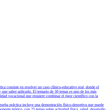
ca consiste en resolver un caso clínico-educativo real, donde el
 que saber aplicarlo. El temario de 30 temas es uno de los más
lidad vocacional que requiere combinar el rigor científico con la
prueba práctica incluye una demostración físico-deportiva que puede
nente teórico, con 25 temas sobre actividad física, salud, desarrollo