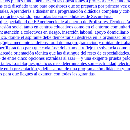
de los pilares fundamentales en las oposiciones a profesor de Secundari
 está diseñado tanto para opositores que se preparan por primera vez c
bunales. Aprenderás a diseñar una programación didáctica completa y cohe
práctico, válido para todas las especialidades de Secundaria.
, especialidad de FP perteneciente al cuerpo de Profesores Técnicos (a
cohesión social tanto en centros educativos como en el entorno comunita
n: atención a colectivos en riesgo, inserción laboral, apoyo domiciliar
nico, donde el aspirante debe demostrar su destreza en la organización d
gógica mediante la defensa oral de una programación y unidad de trabaj
il práctico para que cada fase del examen refleje tu solvencia como pr
cada orientación técnica que las distingue del resto de especialidades.
o de entre cinco opciones extraídas al azar— y una exigente prueba prác
 taller. Los bloques prácticos más determinantes son electricidad, elec
iste en la presentación y defensa oral de una programación didáctica y
s para que llegues al examen con todas las garantías.