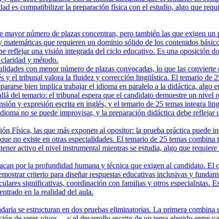
lidad es compatibilizar la preparación física con el estudio, algo que r
 mayor número de plazas concentran, pero también las que exigen un perf
 y matemáticas que requieren un dominio sólido de los contenidos básico
e reflejar una visión integrada del ciclo educativo. Es una oposición 
claridad y método.
lidades con menor número de plazas convocadas, lo que las convierte en
s y el tribunal valora la fluidez y corrección lingüística. El temario de
ararse bien implica trabajar el idioma en paralelo a la didáctica, alg
lá del temario: el tribunal espera que el candidato demuestre un nivel 
ensión y expresión escrita en inglés, y el temario de 25 temas integra l
de idioma no se puede improvisar, y la preparación didáctica debe refl
Física, las que más exponen al opositor: la prueba práctica puede inclu
que no existe en otras especialidades. El temario de 25 temas combina teo
ntener activo el nivel instrumental mientras se estudia, algo que requi
an por la profundidad humana y técnica que exigen al candidato. El caso
mostrar criterio para diseñar respuestas educativas inclusivas y funda
culares significativas, coordinación con familias y otros especialistas. 
trado en la realidad del aula.
aria se estructuran en dos pruebas eliminatorias. La primera combina 
ción de seres vivos— y el desarrollo escrito de un tema elegido entre v