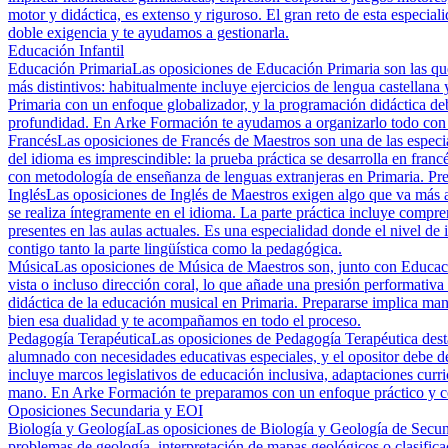
motor y didáctica, es extenso y riguroso. El gran reto de esta especia
doble exigencia y te ayudamos a gestionarla.
Educación Infantil
Educación Primaria
Las oposiciones de Educación Primaria son las que
más distintivos: habitualmente incluye ejercicios de lengua castellana
Primaria con un enfoque globalizador, y la programación didáctica deb
profundidad. En Arke Formación te ayudamos a organizarlo todo con 
Francés
Las oposiciones de Francés de Maestros son una de las especia
del idioma es imprescindible: la prueba práctica se desarrolla en francé
con metodología de enseñanza de lenguas extranjeras en Primaria. Prep
Inglés
Las oposiciones de Inglés de Maestros exigen algo que va más al
se realiza íntegramente en el idioma. La parte práctica incluye compr
presentes en las aulas actuales. Es una especialidad donde el nivel 
contigo tanto la parte lingüística como la pedagógica.
Música
Las oposiciones de Música de Maestros son, junto con Educación 
vista o incluso dirección coral, lo que añade una presión performativa 
didáctica de la educación musical en Primaria. Prepararse implica ma
bien esa dualidad y te acompañamos en todo el proceso.
Pedagogía Terapéutica
Las oposiciones de Pedagogía Terapéutica destac
alumnado con necesidades educativas especiales, y el opositor debe de
incluye marcos legislativos de educación inclusiva, adaptaciones curri
mano. En Arke Formación te preparamos con un enfoque práctico y cen
Oposiciones Secundaria y EOI
Biología y Geología
Las oposiciones de Biología y Geología de Secund
problemas de geología, interpretación de mapas geológicos o clasifica