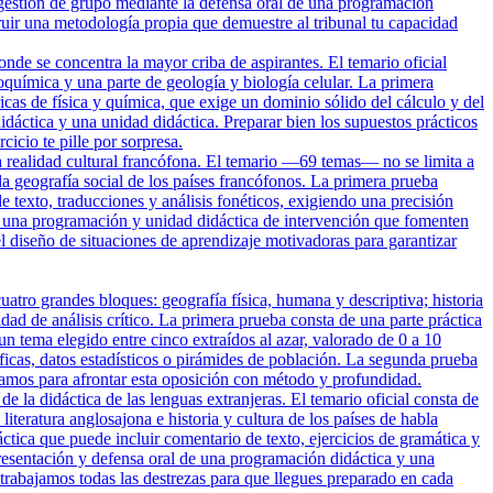
gestión de grupo mediante la defensa oral de una programación
r una metodología propia que demuestre al tribunal tu capacidad
nde se concentra la mayor criba de aspirantes. El temario oficial
uímica y una parte de geología y biología celular. La primera
cas de física y química, que exige un dominio sólido del cálculo y del
dáctica y una unidad didáctica. Preparar bien los supuestos prácticos
icio te pille por sorpresa.
a realidad cultural francófona. El temario —69 temas— no se limita a
y la geografía social de los países francófonos. La primera prueba
e texto, traducciones y análisis fonéticos, exigiendo una precisión
de una programación y unidad didáctica de intervención que fomenten
 diseño de situaciones de aprendizaje motivadoras para garantizar
tro grandes bloques: geografía física, humana y descriptiva; historia
ad de análisis crítico. La primera prueba consta de una parte práctica
n tema elegido entre cinco extraídos al azar, valorado de 0 a 10
áficas, datos estadísticos o pirámides de población. La segunda prueba
amos para afrontar esta oposición con método y profundidad.
e la didáctica de las lenguas extranjeras. El temario oficial consta de
iteratura anglosajona e historia y cultura de los países de habla
tica que puede incluir comentario de texto, ejercicios de gramática y
presentación y defensa oral de una programación didáctica y una
 trabajamos todas las destrezas para que llegues preparado en cada