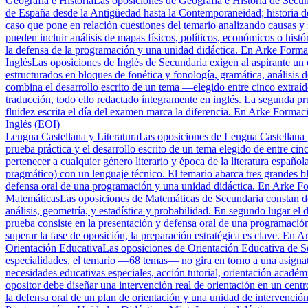
Geografía e Historia
Las oposiciones de Geografía e Historia de Secun
de España desde la Antigüedad hasta la Contemporaneidad; historia del
caso que pone en relación cuestiones del temario analizando causas y s
pueden incluir análisis de mapas físicos, políticos, económicos o hist
la defensa de la programación y una unidad didáctica. En Arke Forma
Inglés
Las oposiciones de Inglés de Secundaria exigen al aspirante un d
estructurados en bloques de fonética y fonología, gramática, análisis d
combina el desarrollo escrito de un tema —elegido entre cinco extraíd
traducción, todo ello redactado íntegramente en inglés. La segunda pr
fluidez escrita el día del examen marca la diferencia. En Arke Formaci
Inglés (EOI)
Lengua Castellana y Literatura
Las oposiciones de Lengua Castellana y
prueba práctica y el desarrollo escrito de un tema elegido de entre cin
pertenecer a cualquier género literario y época de la literatura españo
pragmático) con un lenguaje técnico. El temario abarca tres grandes blo
defensa oral de una programación y una unidad didáctica. En Arke For
Matemáticas
Las oposiciones de Matemáticas de Secundaria constan de 
análisis, geometría, y estadística y probabilidad. En segundo lugar el 
prueba consiste en la presentación y defensa oral de una programació
superar la fase de oposición, la preparación estratégica es clave. En
Orientación Educativa
Las oposiciones de Orientación Educativa de Se
especialidades, el temario —68 temas— no gira en torno a una asignatu
necesidades educativas especiales, acción tutorial, orientación académ
opositor debe diseñar una intervención real de orientación en un cen
la defensa oral de un plan de orientación y una unidad de intervenció