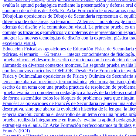
evalúa la aptitud pedagógica mediante la presentación y defensa oral 
concurso de méritos del 33%. En Arke Formación te preparamos para s
Dibujo
Las oposiciones de Dibujo de Secundaria representan el equilibri
diferencia de otras áreas, su temario —72 temas— no solo exige un con
además del diseño y la comunicación visual. La primera prueba es un de
complejos trazados geométricos y problemas de representación espaci
integrar las nuevas tecnologías de diseño con la expresión plástica tr
excelencia visual.
Educación Física
Las oposiciones de Educación Física de Secundaria son
teóricas, el temario —65 temas— integra conocimientos de fisiología,
prueba vincula el desarrollo escrito de un tema con la resolución de su
alumnado en diversos contextos motrices. La segunda prueba evalúa l
con los nuevos currículos LOMLOE. Desde Arke Formación te ayudamos 
Física y Química
Las oposiciones de Física y Química de Secundaria so
temas que abarcan mecánica, termodinámica, electromagnetismo, óptica
escrito de un tema con una prueba práctica de resolución de problemas
prueba evalúa la competencia pedagógica a través de la defensa oral 
de forma sistemática todos los bloques de problemas para que ningún ti
Francés
Las oposiciones de Francés de Secundaria requieren una solve
descriptiva, sino que abarca la evolución histórica de la lengua, la lit
especialización: combina el desarrollo de un tema con una prueba práct
prueba, realizada íntegramente en francés, evalúa la aptitud pedagóg
extranjera en el aula. En Arke Formación perfeccionamos tu fluidez y t
Francés (EOI)