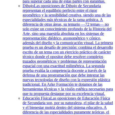
para superar cada una de estas partes con garantías.
Dibujo
Las oposiciones de Dibujo de Secundaria
representan el equilibrio perfecto entre el rigor
geométrico y la sensibilidad creativa, siendo una de las
especialidades más técnicas de la rama artística. A
diferencia de otras áreas, su temario —72 temas— no
solo exige un conocimiento profundo de la Historia del
Arte, sino una maestría absoluta en los sistemas de
representación: diédrico, axonométrico y cónico,
además del diseño y la comunicación visual. La primera
prueba es un desafío de precisión: combina el desarrollo
escrito de un tema con un ejercicio práctico de carácter
técnico donde el opositor debe resolver complejos
trazados geométricos y problemas de representación
espacial con una exactitud milimétrica. La segunda
prueba evalúa la competencia docente a través de la
defensa de una programación que debe integrar las
nuevas tecnologías de diseño con la expresión plástica
tradicional. En Arke Formación te dotamos de las
herramientas técnicas y la visión estética necesarias para
que tu propuesta destaque por su excelencia visual.
Educación Física
Las oposiciones de Educación Física
de Secundaria son, por su naturaleza, el pilar de la salud
y el bienestar motriz dentro del sistema educativo. A
diferencia de las especialidades puramente teóricas, el