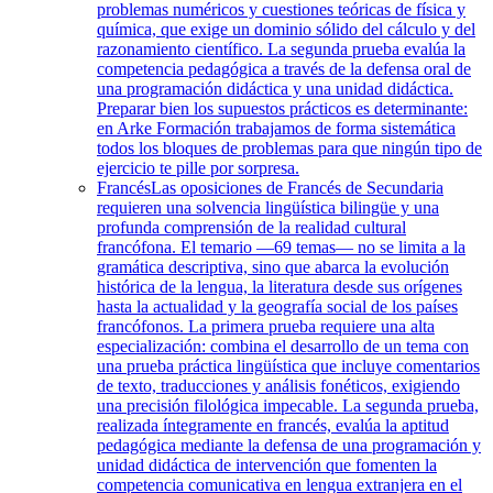
problemas numéricos y cuestiones teóricas de física y
química, que exige un dominio sólido del cálculo y del
razonamiento científico. La segunda prueba evalúa la
competencia pedagógica a través de la defensa oral de
una programación didáctica y una unidad didáctica.
Preparar bien los supuestos prácticos es determinante:
en Arke Formación trabajamos de forma sistemática
todos los bloques de problemas para que ningún tipo de
ejercicio te pille por sorpresa.
Francés
Las oposiciones de Francés de Secundaria
requieren una solvencia lingüística bilingüe y una
profunda comprensión de la realidad cultural
francófona. El temario —69 temas— no se limita a la
gramática descriptiva, sino que abarca la evolución
histórica de la lengua, la literatura desde sus orígenes
hasta la actualidad y la geografía social de los países
francófonos. La primera prueba requiere una alta
especialización: combina el desarrollo de un tema con
una prueba práctica lingüística que incluye comentarios
de texto, traducciones y análisis fonéticos, exigiendo
una precisión filológica impecable. La segunda prueba,
realizada íntegramente en francés, evalúa la aptitud
pedagógica mediante la defensa de una programación y
unidad didáctica de intervención que fomenten la
competencia comunicativa en lengua extranjera en el