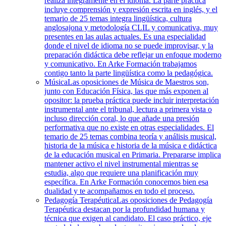
realiza íntegramente en el idioma. La parte práctica
incluye comprensión y expresión escrita en inglés, y el
temario de 25 temas integra lingüística, cultura
anglosajona y metodología CLIL y comunicativa, muy
presentes en las aulas actuales. Es una especialidad
donde el nivel de idioma no se puede improvisar, y la
preparación didáctica debe reflejar un enfoque moderno
y comunicativo. En Arke Formación trabajamos
contigo tanto la parte lingüística como la pedagógica.
Música
Las oposiciones de Música de Maestros son,
junto con Educación Física, las que más exponen al
opositor: la prueba práctica puede incluir interpretación
instrumental ante el tribunal, lectura a primera vista o
incluso dirección coral, lo que añade una presión
performativa que no existe en otras especialidades. El
temario de 25 temas combina teoría y análisis musical,
historia de la música e historia de la música e didáctica
de la educación musical en Primaria. Prepararse implica
mantener activo el nivel instrumental mientras se
estudia, algo que requiere una planificación muy
específica. En Arke Formación conocemos bien esa
dualidad y te acompañamos en todo el proceso.
Pedagogía Terapéutica
Las oposiciones de Pedagogía
Terapéutica destacan por la profundidad humana y
técnica que exigen al candidato. El caso práctico, eje