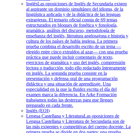
Inglés
Las oposiciones de Inglés de Secundaria exigen
al aspirante un dominio simultáneo del idioma, de la
lingüística aplicada y de la didáctica de las lenguas
extranjeras. El temario oficial consta de 69 temas
estructurados en bloques de fonética y fonología,
gramática, análisis del discurso, metodología de
enseñanza del inglés, literatura anglosajona e historia y
cultura de los países de habla inglesa. La primera
prueba combina el desarrollo escrito de un tema —
elegido entre cinco extraídos al azar— con una prueba
práctica que puede incluir comentario de texto,
ejercicios de gramática y uso del inglés, comprensión
lectora o traducción, todo ello redactado íntegramente
en inglés. La segunda prueba consiste en la
presentación y defensa oral de una programación
didáctica y una situación de aprendizaje. Una
especialidad en la que la fluidez escrita el día del
examen marca la diferencia. En Arke Formación
trabajamos todas las destrezas para que llegues
preparado en cada frente.
Inglés (EOI)
Lengua Castellana y Literatura
Las oposiciones de
Lengua Castellana y Literatura de Secundaria son de
las más exigentes y competitivas del cuerpo docente. La
primera prueba se divide en dos partes: una prueba