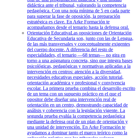
didáctica ante el tribunal, valorando la competencia
pedagógica. Con una nota mínima de 5 en cada parte
para superar la fase de oposición, la preparación
estratégica es clave. En Arke Formación te
acompañamos desde el temario hasta la defensa oral.
Orientación Educativa
Las oposiciones de Orientación
Educativa de Secundaria son, junto con las de Lengua,
de las más transversales y conceptualmente exigentes
del cuerpo docente. A diferencia del resto de
especialidades, el temario —68 temas— no gira en
torno a una asignatura concreta, sino que integra bases
psicológicas, pedagógicas y normativas aplicadas a la
intervención en centros: atención a la diversidad,
necesidades educativas especiales, acción tutorial,
orientación académica y profesional y convivencia
escolar. La primera prueba combina el desarrollo escrito
de un tema con un supuesto práctico en el que el
opositor debe diseñar una intervención real de
orientación en un centro, demostrando capacidad de
análisis y coherencia con la legislación vigente. La
segunda prueba evalúa la competencia pedagógica
mediante la defensa oral de un plan de orientación y
una unidad de intervención. En Arke Formación te
ayudamos a dominar tanto el marco teórico como la