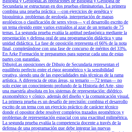
Biología y Geología
Las oposiciones de Biología y Geología de
Secundaria se estructuran en dos pruebas eliminatorias. La primera
combina una prueba práctica —con ejercicios de genética y
bioquímica, problemas de geología, interpretación de mapas
geológicos o clasificación de seres vivos— y el desarrollo escrito de
un tema elegido entre varios extraídos al azar de un temario de 75
temas. La segunda prueba evalúa la aptitud pedagógica mediante la
presentación y defensa oral de una programación didáctica y una
unidad didáctica. La fase de oposición representa el 66% de la nota
final, completándose con una fase de concurso de méritos del 33%.
En Arke Formación te preparamos para superar cada una de estas
partes con garantías.
Dibujo
Las oposiciones de Dibujo de Secundaria representan el
equilibrio perfecto entre el rigor geométrico y la sensibilidad
creativa, siendo una de las especialidades más técnicas de la rama
artística. A diferencia de otras áreas, su temario —72 temas— no
solo exige un conocimiento profundo de la Historia del Arte, sino
una maestría absoluta en los sistemas de representación: diédrico,
axonométrico y cónico, además del diseño y la comunicación visual.
La primera prueba es un desafío de precisión: combina el desarrollo
escrito de un tema con un ejercicio práctico de carácter técnico
donde el opositor debe resolver complejos trazados geométricos y
problemas de representación espacial con una exactitud milimétrica.
La segunda prueba evalúa la competencia docente a través de la
defensa de una programación que debe integrar las nuevas