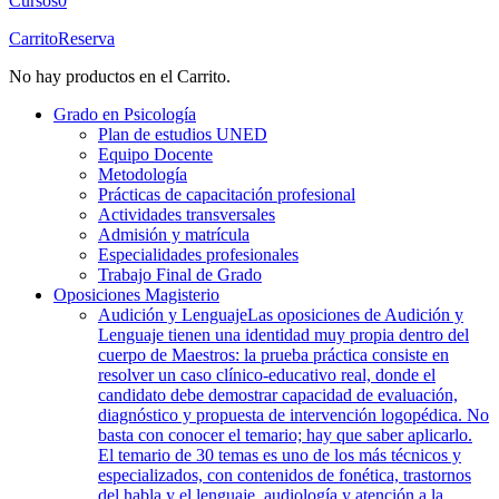
Cursos
0
Carrito
Reserva
No hay productos en el Carrito.
Grado en Psicología
Plan de estudios UNED
Equipo Docente
Metodología
Prácticas de capacitación profesional
Actividades transversales
Admisión y matrícula
Especialidades profesionales
Trabajo Final de Grado
Oposiciones Magisterio
Audición y Lenguaje
Las oposiciones de Audición y
Lenguaje tienen una identidad muy propia dentro del
cuerpo de Maestros: la prueba práctica consiste en
resolver un caso clínico-educativo real, donde el
candidato debe demostrar capacidad de evaluación,
diagnóstico y propuesta de intervención logopédica. No
basta con conocer el temario; hay que saber aplicarlo.
El temario de 30 temas es uno de los más técnicos y
especializados, con contenidos de fonética, trastornos
del habla y el lenguaje, audiología y atención a la