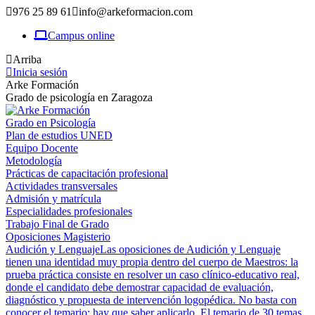
976 25 89 61
info@arkeformacion.com
Campus online
Arriba
Inicia sesión
Arke Formación
Grado de psicología en Zaragoza
Grado en Psicología
Plan de estudios UNED
Equipo Docente
Metodología
Prácticas de capacitación profesional
Actividades transversales
Admisión y matrícula
Especialidades profesionales
Trabajo Final de Grado
Oposiciones Magisterio
Audición y Lenguaje
Las oposiciones de Audición y Lenguaje
tienen una identidad muy propia dentro del cuerpo de Maestros: la
prueba práctica consiste en resolver un caso clínico-educativo real,
donde el candidato debe demostrar capacidad de evaluación,
diagnóstico y propuesta de intervención logopédica. No basta con
conocer el temario; hay que saber aplicarlo. El temario de 30 temas