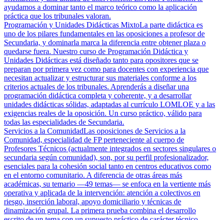
ayudamos a dominar tanto el marco teórico como la aplicación
práctica que los tribunales valoran.
Programación y Unidades Didácticas Mixto
La parte didáctica es
uno de los pilares fundamentales en las oposiciones a profesor de
Secundaria, y dominarla marca la diferencia entre obtener plaza o
quedarse fuera. Nuestro curso de Programación Didáctica y
Unidades Didácticas está diseñado tanto para opositores que se
preparan por primera vez como para docentes con experiencia que
necesitan actualizar y estructurar sus materiales conforme a los
criterios actuales de los tribunales. Aprenderás a diseñar una
programación didáctica completa y coherente, y a desarrollar
unidades didácticas sólidas, adaptadas al currículo LOMLOE y a las
exigencias reales de la oposición. Un curso práctico, válido para
todas las especialidades de Secundaria.
Servicios a la Comunidad
Las oposiciones de Servicios a la
Comunidad, especialidad de FP perteneciente al cuerpo de
Profesores Técnicos (actualmente integrados en sectores singulares o
secundaria según comunidad), son, por su perfil profesionalizador,
esenciales para la cohesión social tanto en centros educativos como
en el entorno comunitario. A diferencia de otras áreas más
académicas, su temario —49 temas— se enfoca en la vertiente más
operativa y aplicada de la intervención: atención a colectivos en
riesgo, inserción laboral, apoyo domiciliario y técnicas de
dinamización grupal. La primera prueba combina el desarrollo
escrito de un tema con un supuesto práctico de carácter técnico,