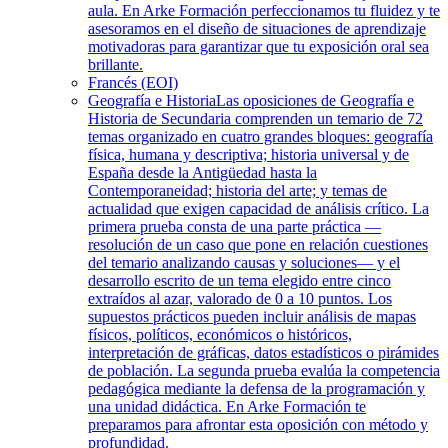
aula. En Arke Formación perfeccionamos tu fluidez y te
asesoramos en el diseño de situaciones de aprendizaje
motivadoras para garantizar que tu exposición oral sea
brillante.
Francés (EOI)
Geografía e Historia
Las oposiciones de Geografía e
Historia de Secundaria comprenden un temario de 72
temas organizado en cuatro grandes bloques: geografía
física, humana y descriptiva; historia universal y de
España desde la Antigüedad hasta la
Contemporaneidad; historia del arte; y temas de
actualidad que exigen capacidad de análisis crítico. La
primera prueba consta de una parte práctica —
resolución de un caso que pone en relación cuestiones
del temario analizando causas y soluciones— y el
desarrollo escrito de un tema elegido entre cinco
extraídos al azar, valorado de 0 a 10 puntos. Los
supuestos prácticos pueden incluir análisis de mapas
físicos, políticos, económicos o históricos,
interpretación de gráficas, datos estadísticos o pirámides
de población. La segunda prueba evalúa la competencia
pedagógica mediante la defensa de la programación y
una unidad didáctica. En Arke Formación te
preparamos para afrontar esta oposición con método y
profundidad.