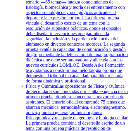
temario —65 temas— integra conocimientos de
fisiología, biomecánica y teoría del entrenamiento con
aspectos sociológicos y pedagógicos aplicados al
deporte y la expresión corporal. La primera prueba
vincula el desarrollo escrito de un tema con la
resolución de supuestos prácticos, donde el opositor
debe diseñar intervenciones que garanticen la
seguridad, la inclusión y la participación activa del
alumnado en diversos contextos motrices. La segunda
prueba evalúa la capacidad de comunicación y gestión
de grupo mediante la defensa oral de una programación
didáctica que debe ser innovadora y alineada con los
nuevos currículos LOMLOE. Desde Arke Formación
te ayudamos a construir una metodología propia que
demuestre al tribunal tu capacidad para liderar el aula
de forma dinámica y profesional.
Física y Química
Las oposiciones de Física y Química
de Secundaria son conocidas por la alta exigencia de su
primera prueba, donde se concentra la mayor criba de
aspirantes. El temario oficial comprende 75 temas que
abarcan mecánica, termodinámica, electromagnetismo,
óptica, química general, química orgánica,
fisicoquímica y una parte de geología y biología celular.
La primera prueba combina el desarrollo escrito de un
tema con una prueba práctica de resolución de