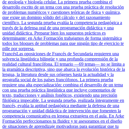
de geología y biología celular. La primera prueba combina el
desarrollo escrito de un tema con una prueba práctica de resolución
de problemas numéricos y cuestiones teóricas de física y química,
que exige un dominio sólido del cálculo y del razonamiento
científico. La segunda prueba evalúa la competencia pedagógica a
través de la defensa oral de una programación didáctica y una
unidad didáctica. Preparar bien los supuestos prácticos es
determinante: en Arke Formación trabajamos de forma sistemática
todos los bloques de problemas para que ningún tipo de ejercicio te
pille por sorpresa.
Francés
Las oposiciones de Francés de Secundaria requieren una
solvencia lingüística bilingüe y una profunda comprensión de la
realidad cultural francófona. El temario —69 temas— no se limita a
la gramática descriptiva, sino que abarca la evolución histórica de la
lengua, la literatura desde sus orígenes hasta la actualidad y la
geografía social de los países francófonos. La primera prueba
requiere una alta especialización: combina el desarrollo de un tema
con una prueba práctica lingüística que incluye comentarios de
texto, traducciones y análisis fonéticos, exigiendo una precisión
filológica impecable. La segunda prueba, realizada íntegramente en
francés, evalúa la aptitud pedagógica mediante la defensa de una
programación y unidad didáctica de intervención que fomenten la
competencia comunicativa en lengua extranjera en el aula. En Arke
Formación perfeccionamos tu fluidez y te asesoramos en el diseño
de situaciones de aprendizaje motivadoras para garantizar que tu