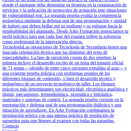
donde el aspirante debe demostrar su destreza en la organización de
servicios y la aplicación de protocolos de actuación ante situaciones
de vulnerabilidad real. La segunda prueba evalúa la competencia
pedagógica mediante la defensa oral de una programación y unidad
de trabajo que deben brillar por su realismo y su enfoque hacia la
empleabilidad del alumnado. Desde Arke Formación potenciamos tu
perfil práctico para que cada fase del examen refleje tu solvencia
como profesional de la intervención directa.
Tecnología
Las oposiciones de Tecnología de Secundaria tienen una
marcada orientación técnica que las distingue del resto de
especialidades. La fase de oposición consta de dos pruebas: la
primera incluye el desarrollo escrito de un tema del temario oficial
de 71 temas —elegido de entre cinco opciones extraídas al azar— y
una exigente prueba práctica con problemas propios de los
diferentes bloques de contenido, o bien el desarrollo técnico y
pedagógico de un proyecto tecnológico de taller. Los bloques
prácticos más determinantes son electricidad, electrónica analógica y
digital, mecanismos, termodinámica, neumática e hidráulica,
materiales y sistemas de control. La segunda prueba consiste en la
presentación y defensa oral de una programación didáctica y una
situación de aprendizaje. En Arke Formación combinamos la
preparación teórica con una intensa práctica de resolución de
supuestos para que llegues al examen con todas las garantías.
Contacto