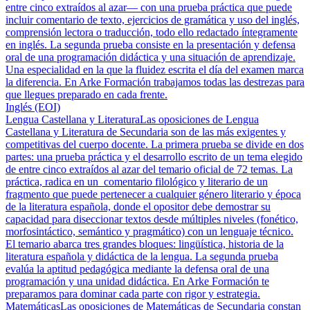
entre cinco extraídos al azar— con una prueba práctica que puede
incluir comentario de texto, ejercicios de gramática y uso del inglés,
comprensión lectora o traducción, todo ello redactado íntegramente
en inglés. La segunda prueba consiste en la presentación y defensa
oral de una programación didáctica y una situación de aprendizaje.
Una especialidad en la que la fluidez escrita el día del examen marca
la diferencia. En Arke Formación trabajamos todas las destrezas para
que llegues preparado en cada frente.
Inglés (EOI)
Lengua Castellana y Literatura
Las oposiciones de Lengua
Castellana y Literatura de Secundaria son de las más exigentes y
competitivas del cuerpo docente. La primera prueba se divide en dos
partes: una prueba práctica y el desarrollo escrito de un tema elegido
de entre cinco extraídos al azar del temario oficial de 72 temas. La
práctica, radica en un comentario filológico y literario de un
fragmento que puede pertenecer a cualquier género literario y época
de la literatura española, donde el opositor debe demostrar su
capacidad para diseccionar textos desde múltiples niveles (fonético,
morfosintáctico, semántico y pragmático) con un lenguaje técnico.
El temario abarca tres grandes bloques: lingüística, historia de la
literatura española y didáctica de la lengua. La segunda prueba
evalúa la aptitud pedagógica mediante la defensa oral de una
programación y una unidad didáctica. En Arke Formación te
preparamos para dominar cada parte con rigor y estrategia.
Matemáticas
Las oposiciones de Matemáticas de Secundaria constan