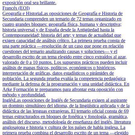
exposición oral sea brillante.
Francés (EOI)
Geografía e Historia
Las oposiciones de Geografía e Historia de
Secundaria comprenden un temario de 72 temas organizado en
cuatro grandes bloques: geografía física, humana y descriptiva;
historia universal y de España desde la Antigüedad hasta la
Contemporaneidad; historia del arte; y temas de actualidad que
exigen capacidad de análisis crítico. La primera prueba consta de
una parte práctica —resolución de un caso que pone en relación
cuestiones del temario analizando causas y soluciones— y el
desarrollo escrito de un tema elegido entre cinco extraídos al azar,
valorado de 0 a 10 puntos. Los supuestos prácticos pueden incluir
análisis de mapas físicos, políticos, económicos o históricos,
interpretación de gráficas, datos estadísticos o pirámides de
población. La segunda prueba evalúa la competencia pedagógica
mediante la defensa de la programación y una unidad didáctica. En
Arke Formación te preparamos para afrontar esta oposición con
método y profundidad.
Inglés
Las oposiciones de Inglés de Secundaria exigen al aspirante
un dominio simultáneo del idioma, de la lingüística aplicada y de la
didáctica de las lenguas extranjeras. El temario oficial consta de 69
temas estructurados en bloques de fonética y fonología, gramática,
análisis del discurso, metodología de enseñanza del inglés, literatura
anglosajona e historia y cultura de los países de habla inglesa. La
primera prueba combina el desarrollo escrito de un tema —elegido