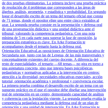
de dos pruebas eliminatorias. La primera incluye una prueba práctica
de resolución de 4 problemas que corresponden a las áreas de
álgebra, análisis, geometría, y estadística y probabilidad. En segundo
lugar el desarrollo escrito de un tema del temario oficial que consta
de 71 temas, donde el opositor elige uno entre cinco extraídos al
azar. La segunda prueba consiste en la presentación y defensa oral
de una programación didáctica y una unidad didáctica ante el
tribunal, valorando la competencia pedagógica. Con una nota
mínima de 5 en cada parte para superar la fase de oposición, la
preparación estratégica es clave. En Arke Formación te
acompañamos desde el temario hasta la defensa oral.
Orientación Educativa
Las oposiciones de Orientación Educativa de
Secundaria son, junto con las de Lengua, de las más transversales y
conceptualmente exigentes del cuerpo docente. A diferencia del
resto de especialidades, el temario —68 temas— no gira en torno a
una asignatura concreta, sino que integra bases psicológicas,
pedagógicas y normativas aplicadas a la intervención en centros:
atención a la diversidad, necesidades educativas especiales, acción
tutorial, orientación académica y profesional y convivencia escolar.
La primera prueba combina el desarrollo escrito de un tema con un
supuesto práctico en el que el opositor debe diseñar una intervención
real de orientación en un centro, demostrando capacidad de análisis
y coherencia con la legislación vigente. La segunda prueba evalúa la
competencia pedagógica mediante la defensa oral de un plan de
orientación y una unidad de intervención. En Arke Formación te