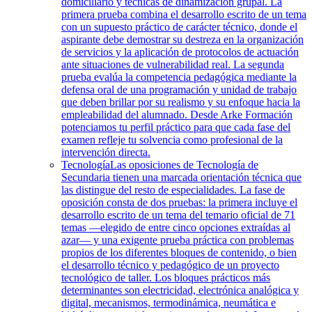
domiciliario y técnicas de dinamización grupal. La
primera prueba combina el desarrollo escrito de un tema
con un supuesto práctico de carácter técnico, donde el
aspirante debe demostrar su destreza en la organización
de servicios y la aplicación de protocolos de actuación
ante situaciones de vulnerabilidad real. La segunda
prueba evalúa la competencia pedagógica mediante la
defensa oral de una programación y unidad de trabajo
que deben brillar por su realismo y su enfoque hacia la
empleabilidad del alumnado. Desde Arke Formación
potenciamos tu perfil práctico para que cada fase del
examen refleje tu solvencia como profesional de la
intervención directa.
Tecnología
Las oposiciones de Tecnología de
Secundaria tienen una marcada orientación técnica que
las distingue del resto de especialidades. La fase de
oposición consta de dos pruebas: la primera incluye el
desarrollo escrito de un tema del temario oficial de 71
temas —elegido de entre cinco opciones extraídas al
azar— y una exigente prueba práctica con problemas
propios de los diferentes bloques de contenido, o bien
el desarrollo técnico y pedagógico de un proyecto
tecnológico de taller. Los bloques prácticos más
determinantes son electricidad, electrónica analógica y
digital, mecanismos, termodinámica, neumática e