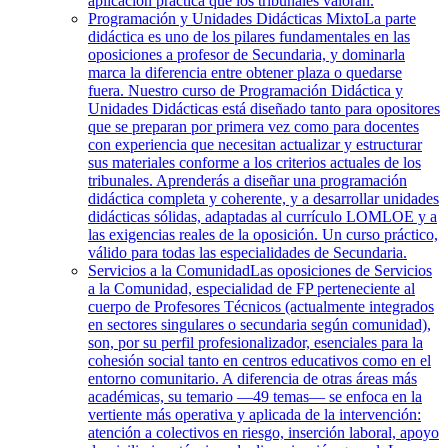
aplicación práctica que los tribunales valoran.
Programación y Unidades Didácticas Mixto
La parte
didáctica es uno de los pilares fundamentales en las
oposiciones a profesor de Secundaria, y dominarla
marca la diferencia entre obtener plaza o quedarse
fuera. Nuestro curso de Programación Didáctica y
Unidades Didácticas está diseñado tanto para opositores
que se preparan por primera vez como para docentes
con experiencia que necesitan actualizar y estructurar
sus materiales conforme a los criterios actuales de los
tribunales. Aprenderás a diseñar una programación
didáctica completa y coherente, y a desarrollar unidades
didácticas sólidas, adaptadas al currículo LOMLOE y a
las exigencias reales de la oposición. Un curso práctico,
válido para todas las especialidades de Secundaria.
Servicios a la Comunidad
Las oposiciones de Servicios
a la Comunidad, especialidad de FP perteneciente al
cuerpo de Profesores Técnicos (actualmente integrados
en sectores singulares o secundaria según comunidad),
son, por su perfil profesionalizador, esenciales para la
cohesión social tanto en centros educativos como en el
entorno comunitario. A diferencia de otras áreas más
académicas, su temario —49 temas— se enfoca en la
vertiente más operativa y aplicada de la intervención:
atención a colectivos en riesgo, inserción laboral, apoyo