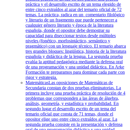
práctica y el desarrollo escrito de un tema elegido de
entre cinco extraídos al azar del temario oficial de 72
temas. La práctica, radica en un comentario filológico
y literario de un fragmento que puede pertenecer a
cualquier género literario y época de la literatura
española, donde el opositor debe demostrar su
capacidad para diseccionar textos desde múltiples
niveles (fonético, morfosintáctico, semántico y
pragmático) con un lenguaje técnico. El temario abarca
tres grandes bloques: lingüística, historia de la literatura
española y didáctica de la lengua. La segunda prueba
evalúa la aptitud pedagógica mediante la defensa oral
de una programación y una unidad didáctica. En Arke
Formación te preparamos para dominar cada parte con
rigor y estrategia.
Matemáticas
Las oposiciones de Matemáticas de
Secundaria constan de dos pruebas eliminatorias. La
primera incluye una prueba práctica de resolución de 4
problemas que corresponden a las áreas de álgebra,
análisis, geometría, y estadística y probabilidad. En
segundo lugar el desarrollo escrito de un tema del
temario oficial que consta de 71 temas, donde el
opositor elige uno entre cinco extraídos al azar. La
segunda prueba consiste en la presentación y defensa
oral de una programación didáctica y una unidad