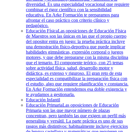
diversidad. Es una especialidad vocacional que requiere
combinar el rigor científico con la sensibilidad
educativa. En Arke Formación te preparamos para
afrontar el caso práctico con criterio clínico y
pedagógico.
Educación Física
Las oposiciones de Educación Física
de Maestros son las únicas en las que el propio cuerpo
del opositor entra en juego: la prueba práctica incluye
una demostración físico-deportiva que puede implicar
habilidades gimnásticas, expresión corporal o juegos
motores, y que debe prepararse con la misma disciplina
que el temario. El componente teórico, con 25 temas
sobre actividad física, salud, desarrollo motor y
didáctica, es extenso y riguroso. El gran reto de esta
especialidad es compatibilizar la preparación física con
el estudio, algo que requiere planificación y constancia.
En Arke Formación entendemos esa doble exigencia y
te ayudamos a gestionarla.
Educación Infantil
Educación Primaria
Las oposiciones de Educación
Primaria son las que mayor número de plazas
concentran, pero también las que exigen un perfil más
generalista y versátil. La parte práctica es uno de sus
rasgos más distintivos: habitualmente incluye ejercicios
de lengua castellana y matemáticas que requieren un