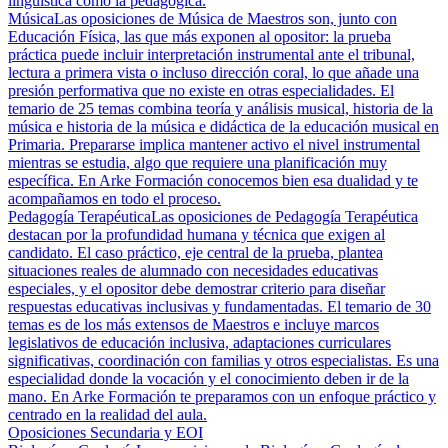
lingüística como la pedagógica.
Música
Las oposiciones de Música de Maestros son, junto con
Educación Física, las que más exponen al opositor: la prueba
práctica puede incluir interpretación instrumental ante el tribunal,
lectura a primera vista o incluso dirección coral, lo que añade una
presión performativa que no existe en otras especialidades. El
temario de 25 temas combina teoría y análisis musical, historia de la
música e historia de la música e didáctica de la educación musical en
Primaria. Prepararse implica mantener activo el nivel instrumental
mientras se estudia, algo que requiere una planificación muy
específica. En Arke Formación conocemos bien esa dualidad y te
acompañamos en todo el proceso.
Pedagogía Terapéutica
Las oposiciones de Pedagogía Terapéutica
destacan por la profundidad humana y técnica que exigen al
candidato. El caso práctico, eje central de la prueba, plantea
situaciones reales de alumnado con necesidades educativas
especiales, y el opositor debe demostrar criterio para diseñar
respuestas educativas inclusivas y fundamentadas. El temario de 30
temas es de los más extensos de Maestros e incluye marcos
legislativos de educación inclusiva, adaptaciones curriculares
significativas, coordinación con familias y otros especialistas. Es una
especialidad donde la vocación y el conocimiento deben ir de la
mano. En Arke Formación te preparamos con un enfoque práctico y
centrado en la realidad del aula.
Oposiciones Secundaria y EOI