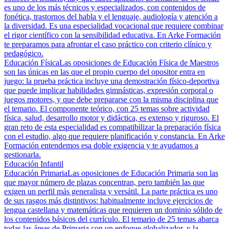
es uno de los más técnicos y especializados, con contenidos de
fonética, trastornos del habla y el lenguaje, audiología y atención a
la diversidad. Es una especialidad vocacional que requiere combinar
el rigor científico con la sensibilidad educativa. En Arke Formación
te preparamos para afrontar el caso práctico con criterio clínico y
pedagógico.
Educación Física
Las oposiciones de Educación Física de Maestros
son las únicas en las que el propio cuerpo del opositor entra en
juego: la prueba práctica incluye una demostración físico-deportiva
que puede implicar habilidades gimnásticas, expresión corporal o
juegos motores, y que debe prepararse con la misma disciplina que
el temario. El componente teórico, con 25 temas sobre actividad
física, salud, desarrollo motor y didáctica, es extenso y riguroso. El
gran reto de esta especialidad es compatibilizar la preparación física
con el estudio, algo que requiere planificación y constancia. En Arke
Formación entendemos esa doble exigencia y te ayudamos a
gestionarla.
Educación Infantil
Educación Primaria
Las oposiciones de Educación Primaria son las
que mayor número de plazas concentran, pero también las que
exigen un perfil más generalista y versátil. La parte práctica es uno
de sus rasgos más distintivos: habitualmente incluye ejercicios de
lengua castellana y matemáticas que requieren un dominio sólido de
los contenidos básicos del currículo. El temario de 25 temas abarca
todas las áreas de Primaria con un enfoque globalizador, y la