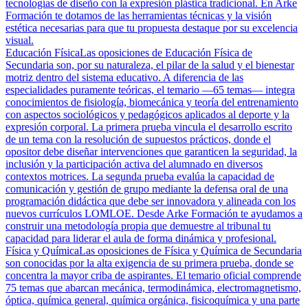
tecnologías de diseño con la expresión plástica tradicional. En Arke
Formación te dotamos de las herramientas técnicas y la visión
estética necesarias para que tu propuesta destaque por su excelencia
visual.
Educación Física
Las oposiciones de Educación Física de
Secundaria son, por su naturaleza, el pilar de la salud y el bienestar
motriz dentro del sistema educativo. A diferencia de las
especialidades puramente teóricas, el temario —65 temas— integra
conocimientos de fisiología, biomecánica y teoría del entrenamiento
con aspectos sociológicos y pedagógicos aplicados al deporte y la
expresión corporal. La primera prueba vincula el desarrollo escrito
de un tema con la resolución de supuestos prácticos, donde el
opositor debe diseñar intervenciones que garanticen la seguridad, la
inclusión y la participación activa del alumnado en diversos
contextos motrices. La segunda prueba evalúa la capacidad de
comunicación y gestión de grupo mediante la defensa oral de una
programación didáctica que debe ser innovadora y alineada con los
nuevos currículos LOMLOE. Desde Arke Formación te ayudamos a
construir una metodología propia que demuestre al tribunal tu
capacidad para liderar el aula de forma dinámica y profesional.
Física y Química
Las oposiciones de Física y Química de Secundaria
son conocidas por la alta exigencia de su primera prueba, donde se
concentra la mayor criba de aspirantes. El temario oficial comprende
75 temas que abarcan mecánica, termodinámica, electromagnetismo,
óptica, química general, química orgánica, fisicoquímica y una parte