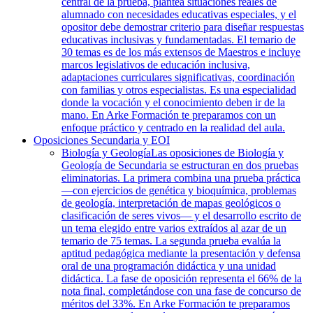
central de la prueba, plantea situaciones reales de
alumnado con necesidades educativas especiales, y el
opositor debe demostrar criterio para diseñar respuestas
educativas inclusivas y fundamentadas. El temario de
30 temas es de los más extensos de Maestros e incluye
marcos legislativos de educación inclusiva,
adaptaciones curriculares significativas, coordinación
con familias y otros especialistas. Es una especialidad
donde la vocación y el conocimiento deben ir de la
mano. En Arke Formación te preparamos con un
enfoque práctico y centrado en la realidad del aula.
Oposiciones Secundaria y EOI
Biología y Geología
Las oposiciones de Biología y
Geología de Secundaria se estructuran en dos pruebas
eliminatorias. La primera combina una prueba práctica
—con ejercicios de genética y bioquímica, problemas
de geología, interpretación de mapas geológicos o
clasificación de seres vivos— y el desarrollo escrito de
un tema elegido entre varios extraídos al azar de un
temario de 75 temas. La segunda prueba evalúa la
aptitud pedagógica mediante la presentación y defensa
oral de una programación didáctica y una unidad
didáctica. La fase de oposición representa el 66% de la
nota final, completándose con una fase de concurso de
méritos del 33%. En Arke Formación te preparamos