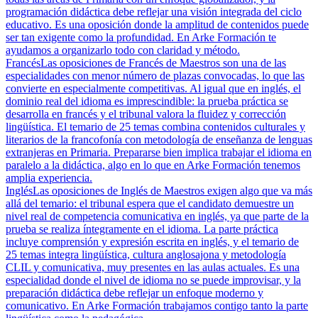
programación didáctica debe reflejar una visión integrada del ciclo
educativo. Es una oposición donde la amplitud de contenidos puede
ser tan exigente como la profundidad. En Arke Formación te
ayudamos a organizarlo todo con claridad y método.
Francés
Las oposiciones de Francés de Maestros son una de las
especialidades con menor número de plazas convocadas, lo que las
convierte en especialmente competitivas. Al igual que en inglés, el
dominio real del idioma es imprescindible: la prueba práctica se
desarrolla en francés y el tribunal valora la fluidez y corrección
lingüística. El temario de 25 temas combina contenidos culturales y
literarios de la francofonía con metodología de enseñanza de lenguas
extranjeras en Primaria. Prepararse bien implica trabajar el idioma en
paralelo a la didáctica, algo en lo que en Arke Formación tenemos
amplia experiencia.
Inglés
Las oposiciones de Inglés de Maestros exigen algo que va más
allá del temario: el tribunal espera que el candidato demuestre un
nivel real de competencia comunicativa en inglés, ya que parte de la
prueba se realiza íntegramente en el idioma. La parte práctica
incluye comprensión y expresión escrita en inglés, y el temario de
25 temas integra lingüística, cultura anglosajona y metodología
CLIL y comunicativa, muy presentes en las aulas actuales. Es una
especialidad donde el nivel de idioma no se puede improvisar, y la
preparación didáctica debe reflejar un enfoque moderno y
comunicativo. En Arke Formación trabajamos contigo tanto la parte