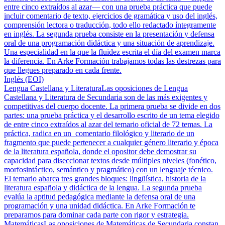
entre cinco extraídos al azar— con una prueba práctica que puede
incluir comentario de texto, ejercicios de gramática y uso del inglés,
comprensión lectora o traducción, todo ello redactado íntegramente
en inglés. La segunda prueba consiste en la presentación y defensa
oral de una programación didáctica y una situación de aprendizaje.
Una especialidad en la que la fluidez escrita el día del examen marca
la diferencia. En Arke Formación trabajamos todas las destrezas para
que llegues preparado en cada frente.
Inglés (EOI)
Lengua Castellana y Literatura
Las oposiciones de Lengua
Castellana y Literatura de Secundaria son de las más exigentes y
competitivas del cuerpo docente. La primera prueba se divide en dos
partes: una prueba práctica y el desarrollo escrito de un tema elegido
de entre cinco extraídos al azar del temario oficial de 72 temas. La
práctica, radica en un comentario filológico y literario de un
fragmento que puede pertenecer a cualquier género literario y época
de la literatura española, donde el opositor debe demostrar su
capacidad para diseccionar textos desde múltiples niveles (fonético,
morfosintáctico, semántico y pragmático) con un lenguaje técnico.
El temario abarca tres grandes bloques: lingüística, historia de la
literatura española y didáctica de la lengua. La segunda prueba
evalúa la aptitud pedagógica mediante la defensa oral de una
programación y una unidad didáctica. En Arke Formación te
preparamos para dominar cada parte con rigor y estrategia.
Matemáticas
Las oposiciones de Matemáticas de Secundaria constan