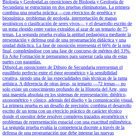
Biología y Geología
Las oposiciones de Biología y Geología de
Secundaria se estructuran en dos pruebas eliminatorias. La primera
combina una prueba práctica —con ejercicios de genética y
bioquímica, problemas de geología, interpretación de mapas
geológicos o clasificación de seres vivos— y el desarrollo escrito de
un tema elegido entre varios extraídos al azar de un temario de 75
temas. La segunda prueba evalúa la aptitud pedagógica mediante la
presentación y defensa oral de una programación didáctica y una
unidad didáctica. La fase de oposición representa el 66% de la nota
final, completándose con una fase de concurso de méritos del 33%.
En Arke Formación te preparamos para superar cada una de estas
partes con garantías.
Dibujo
Las oposiciones de Dibujo de Secundaria representan el
equilibrio perfecto entre el rigor geométrico y la sensibilidad
creativa, siendo una de las especialidades más técnicas de la rama
artística. A diferencia de otras áreas, su temario —72 temas— no
solo exige un conocimiento profundo de la Historia del Arte, sino
una maestría absoluta en los sistemas de representación: diédrico,
axonométrico y cónico, además del diseño y la comunicación visual.
La primera prueba es un desafío de precisión: combina el desarrollo
escrito de un tema con un ejercicio práctico de carácter técnico
donde el opositor debe resolver complejos trazados geométricos y
problemas de representación espacial con una exactitud milimétrica.
La segunda prueba evalúa la competencia docente a través de la
defensa de una programación que debe integrar las nuevas