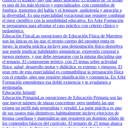
es uno de los más técnicos y especializados, con contenidos de
fonética, trastornos del habla y el lenguaje, audiología y atención a
la diversidad. Es una especialidad vocacional que requiere combinar
el rigor científico con la sensibilidad educativa. En Arke Formación
te preparamos para afrontar el caso práctico con criterio clínico y
pedagógico.
Educación Física
Las oposiciones de Educación Física de Maestros
son las únicas en las que el propio cuerpo del opositor entra en
juego: la prueba práctica incluye una demostración físico-deportiva
que puede implicar habilidades gimnásticas, expresión corporal o
juegos motores, y que debe prepararse con la misma disciplina que
el temario. El componente teórico, con 25 temas sobre actividad
física, salud, desarrollo motor y didáctica, es extenso y riguroso. El
gran reto de esta especialidad es compatibilizar la preparación física
con el estudio, algo que requiere planificación y constancia. En Arke
Formación entendemos esa doble exigencia y te ayudamos a
gestionarla.
Educación Infantil
Educación Primaria
Las oposiciones de Educación Primaria son las
que mayor número de plazas concentran, pero también las que
exigen un perfil más generalista y versátil. La parte práctica es uno
de sus rasgos más distintivos: habitualmente incluye ejercicios de
lengua castellana y matemáticas que requieren un dominio sólido de
los contenidos básicos del currículo. El temario de 25 temas abarca