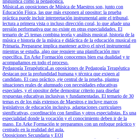
lingüística como la pedagógica.
Música
Las oposiciones de Música de Maestros son, junto con
Educación Física, las que más exponen al opositor: la prueba
práctica puede incluir interpretación instrumental ante el tribunal,
lectura a primera vista o incluso dirección coral, lo que añade una
presión performativa que no existe en otras especialidades. El
temario de 25 temas combina teoría y análisis musical, historia de la
música e historia de la música e didáctica de la educación musical en
Primaria. Prepararse implica mantener activo el nivel instrumental
mientras se estudia, algo que requiere una planificación muy
específica. En Arke Formación conocemos bien esa dualidad y te
acompañamos en todo el proceso.
Pedagogía Terapéutica
Las oposiciones de Pedagogía Terapéutica
destacan por la profundidad humana y técnica que exigen al
candidato. El caso práctico, eje central de la prueba, plantea
situaciones reales de alumnado con necesidades educativas
especiales, y el opositor debe demostrar criterio para diseñar
respuestas educativas inclusivas y fundamentadas. El temario de 30
temas es de los más extensos de Maestros e incluye marcos
legislativos de educación inclusiva, adaptaciones curriculares
significativas, coordinación con familias y otros especialistas. Es una
especialidad donde la vocación y el conocimiento deben ir de la
mano. En Arke Formación te preparamos con un enfoque práctico y
centrado en la realidad del aula.
Oposiciones Secundaria y EOI