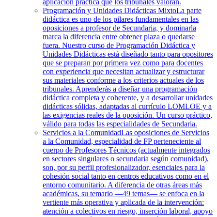
aplicación práctica que los tribunales valoran.
Programación y Unidades Didácticas Mixto
La parte
didáctica es uno de los pilares fundamentales en las
oposiciones a profesor de Secundaria, y dominarla
marca la diferencia entre obtener plaza o quedarse
fuera. Nuestro curso de Programación Didáctica y
Unidades Didácticas está diseñado tanto para opositores
que se preparan por primera vez como para docentes
con experiencia que necesitan actualizar y estructurar
sus materiales conforme a los criterios actuales de los
tribunales. Aprenderás a diseñar una programación
didáctica completa y coherente, y a desarrollar unidades
didácticas sólidas, adaptadas al currículo LOMLOE y a
las exigencias reales de la oposición. Un curso práctico,
válido para todas las especialidades de Secundaria.
Servicios a la Comunidad
Las oposiciones de Servicios
a la Comunidad, especialidad de FP perteneciente al
cuerpo de Profesores Técnicos (actualmente integrados
en sectores singulares o secundaria según comunidad),
son, por su perfil profesionalizador, esenciales para la
cohesión social tanto en centros educativos como en el
entorno comunitario. A diferencia de otras áreas más
académicas, su temario —49 temas— se enfoca en la
vertiente más operativa y aplicada de la intervención:
atención a colectivos en riesgo, inserción laboral, apoyo