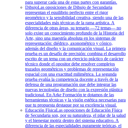
para superar cada una de estas partes con garantías.
Dibujo
Las oposiciones de Dibujo de Secundaria
representan el equilibrio perfecto entre el rigor
geométrico y la sensibilidad creativa, siendo una de las
especialidades más técnicas de la rama artística. A
diferencia de otras áreas, su temario —72 temas— no
solo exige un conocimiento profundo de la Historia del
Arte, sino una maestría absoluta en los sistemas de
representación: diédrico, axonométrico y cónico,
además del diseño y la comunicación visual. La primera
prueba es un desafío de precisión: combina el desarrollo
escrito de un tema con un ejercicio práctico de carácter
técnico donde el opositor debe resolver complejos
trazados geométricos y problemas de representación
espacial con una exactitud milimétrica. La segunda
prueba evalúa la competencia docente a través de la
defensa de una programación que debe integrar las
nuevas tecnologías de diseño con la expresión plástica
tradicional. En Arke Formación te dotamos de las
herramientas técnicas y la visión estética necesarias para
que tu propuesta destaque por su excelencia visual.
Educación Física
Las oposiciones de Educación Física
de Secundaria son, por su naturaleza, el pilar de la salud
y el bienestar motriz dentro del sistema educativo. A
diferencia de las especialidades puramente teóricas, el