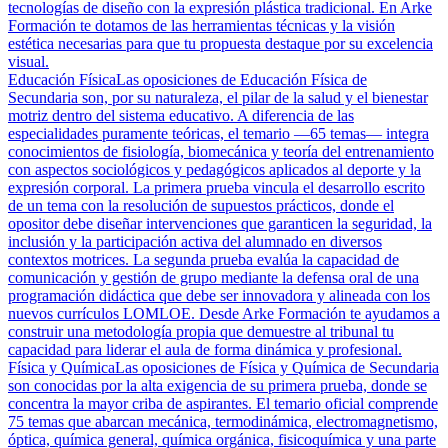
tecnologías de diseño con la expresión plástica tradicional. En Arke
Formación te dotamos de las herramientas técnicas y la visión
estética necesarias para que tu propuesta destaque por su excelencia
visual.
Educación Física
Las oposiciones de Educación Física de
Secundaria son, por su naturaleza, el pilar de la salud y el bienestar
motriz dentro del sistema educativo. A diferencia de las
especialidades puramente teóricas, el temario —65 temas— integra
conocimientos de fisiología, biomecánica y teoría del entrenamiento
con aspectos sociológicos y pedagógicos aplicados al deporte y la
expresión corporal. La primera prueba vincula el desarrollo escrito
de un tema con la resolución de supuestos prácticos, donde el
opositor debe diseñar intervenciones que garanticen la seguridad, la
inclusión y la participación activa del alumnado en diversos
contextos motrices. La segunda prueba evalúa la capacidad de
comunicación y gestión de grupo mediante la defensa oral de una
programación didáctica que debe ser innovadora y alineada con los
nuevos currículos LOMLOE. Desde Arke Formación te ayudamos a
construir una metodología propia que demuestre al tribunal tu
capacidad para liderar el aula de forma dinámica y profesional.
Física y Química
Las oposiciones de Física y Química de Secundaria
son conocidas por la alta exigencia de su primera prueba, donde se
concentra la mayor criba de aspirantes. El temario oficial comprende
75 temas que abarcan mecánica, termodinámica, electromagnetismo,
óptica, química general, química orgánica, fisicoquímica y una parte