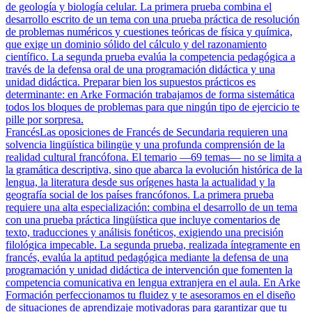
de geología y biología celular. La primera prueba combina el
desarrollo escrito de un tema con una prueba práctica de resolución
de problemas numéricos y cuestiones teóricas de física y química,
que exige un dominio sólido del cálculo y del razonamiento
científico. La segunda prueba evalúa la competencia pedagógica a
través de la defensa oral de una programación didáctica y una
unidad didáctica. Preparar bien los supuestos prácticos es
determinante: en Arke Formación trabajamos de forma sistemática
todos los bloques de problemas para que ningún tipo de ejercicio te
pille por sorpresa.
Francés
Las oposiciones de Francés de Secundaria requieren una
solvencia lingüística bilingüe y una profunda comprensión de la
realidad cultural francófona. El temario —69 temas— no se limita a
la gramática descriptiva, sino que abarca la evolución histórica de la
lengua, la literatura desde sus orígenes hasta la actualidad y la
geografía social de los países francófonos. La primera prueba
requiere una alta especialización: combina el desarrollo de un tema
con una prueba práctica lingüística que incluye comentarios de
texto, traducciones y análisis fonéticos, exigiendo una precisión
filológica impecable. La segunda prueba, realizada íntegramente en
francés, evalúa la aptitud pedagógica mediante la defensa de una
programación y unidad didáctica de intervención que fomenten la
competencia comunicativa en lengua extranjera en el aula. En Arke
Formación perfeccionamos tu fluidez y te asesoramos en el diseño
de situaciones de aprendizaje motivadoras para garantizar que tu