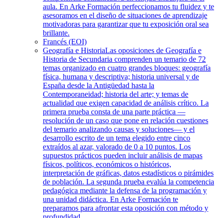
aula. En Arke Formación perfeccionamos tu fluidez y te
asesoramos en el diseño de situaciones de aprendizaje
motivadoras para garantizar que tu exposición oral sea
brillante.
Francés (EOI)
Geografía e Historia
Las oposiciones de Geografía e
Historia de Secundaria comprenden un temario de 72
temas organizado en cuatro grandes bloques: geografía
física, humana y descriptiva; historia universal y de
España desde la Antigüedad hasta la
Contemporaneidad; historia del arte; y temas de
actualidad que exigen capacidad de análisis crítico. La
primera prueba consta de una parte práctica —
resolución de un caso que pone en relación cuestiones
del temario analizando causas y soluciones— y el
desarrollo escrito de un tema elegido entre cinco
extraídos al azar, valorado de 0 a 10 puntos. Los
supuestos prácticos pueden incluir análisis de mapas
físicos, políticos, económicos o históricos,
interpretación de gráficas, datos estadísticos o pirámides
de población. La segunda prueba evalúa la competencia
pedagógica mediante la defensa de la programación y
una unidad didáctica. En Arke Formación te
preparamos para afrontar esta oposición con método y
profundidad.