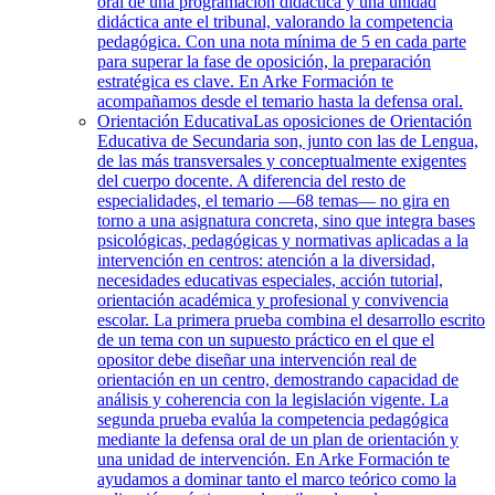
oral de una programación didáctica y una unidad
didáctica ante el tribunal, valorando la competencia
pedagógica. Con una nota mínima de 5 en cada parte
para superar la fase de oposición, la preparación
estratégica es clave. En Arke Formación te
acompañamos desde el temario hasta la defensa oral.
Orientación Educativa
Las oposiciones de Orientación
Educativa de Secundaria son, junto con las de Lengua,
de las más transversales y conceptualmente exigentes
del cuerpo docente. A diferencia del resto de
especialidades, el temario —68 temas— no gira en
torno a una asignatura concreta, sino que integra bases
psicológicas, pedagógicas y normativas aplicadas a la
intervención en centros: atención a la diversidad,
necesidades educativas especiales, acción tutorial,
orientación académica y profesional y convivencia
escolar. La primera prueba combina el desarrollo escrito
de un tema con un supuesto práctico en el que el
opositor debe diseñar una intervención real de
orientación en un centro, demostrando capacidad de
análisis y coherencia con la legislación vigente. La
segunda prueba evalúa la competencia pedagógica
mediante la defensa oral de un plan de orientación y
una unidad de intervención. En Arke Formación te
ayudamos a dominar tanto el marco teórico como la