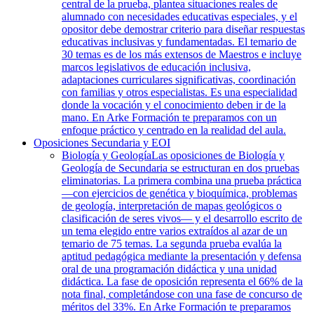
central de la prueba, plantea situaciones reales de
alumnado con necesidades educativas especiales, y el
opositor debe demostrar criterio para diseñar respuestas
educativas inclusivas y fundamentadas. El temario de
30 temas es de los más extensos de Maestros e incluye
marcos legislativos de educación inclusiva,
adaptaciones curriculares significativas, coordinación
con familias y otros especialistas. Es una especialidad
donde la vocación y el conocimiento deben ir de la
mano. En Arke Formación te preparamos con un
enfoque práctico y centrado en la realidad del aula.
Oposiciones Secundaria y EOI
Biología y Geología
Las oposiciones de Biología y
Geología de Secundaria se estructuran en dos pruebas
eliminatorias. La primera combina una prueba práctica
—con ejercicios de genética y bioquímica, problemas
de geología, interpretación de mapas geológicos o
clasificación de seres vivos— y el desarrollo escrito de
un tema elegido entre varios extraídos al azar de un
temario de 75 temas. La segunda prueba evalúa la
aptitud pedagógica mediante la presentación y defensa
oral de una programación didáctica y una unidad
didáctica. La fase de oposición representa el 66% de la
nota final, completándose con una fase de concurso de
méritos del 33%. En Arke Formación te preparamos