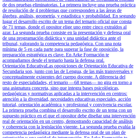
de dos pruebas eliminatorias. La primera incluye una prueba práctica
de resolución de 4 problemas que corresponden a las áreas de
álgebra, análisis, geometría, y estadística y probabilidad. En segundo
lugar el desarrollo escrito de un tema del temario oficial que consta
de 71 temas, donde el opositor elige uno entre cinco extraídos al
azar. La segunda prueba consiste en la presentación y defensa oral
de una programación didáctica y una unidad didáctica ante el
tribunal, valorando la competencia pedagógica. Con una nota
mínima de 5 en cada parte para superar la fase de oposición, la
preparación estratégica es clave. En Arke Formación te
acompañamos desde el temario hasta la defensa oral.
Orientación Educativa
Las oposiciones de Orientación Educativa de
Secundaria son, junto con las de Lengua, de las más transversales y
conceptualmente exigentes del cuerpo docente. A diferencia del
resto de especialidades, el temario —68 temas— no gira en torno a
una asignatura concreta, sino que integra bases psicológicas,
pedagógicas y normativas aplicadas a la intervención en centros:
atención a la diversidad, necesidades educativas especiales, acción
tutorial, orientación académica y profesional y convivencia escolar.
La primera prueba combina el desarrollo escrito de un tema con un
supuesto práctico en el que el opositor debe diseñar una intervención
real de orientación en un centro, demostrando capacidad de análisis
y coherencia con la legislación vigente. La segunda prueba evalúa la
competencia pedagógica mediante la defensa oral de un plan de
orientación y una unidad de intervención. En Arke Formación te