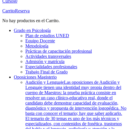
Cursos
0
Carrito
Reserva
No hay productos en el Carrito.
Grado en Psicología
Plan de estudios UNED
Equipo Docente
Metodología
Prácticas de capacitación profesional
Actividades transversales
Admisión y matrícula
Especialidades profesionales
Trabajo Final de Grado
Oposiciones Magisterio
Audición y Lenguaje
Las oposiciones de Audición y
Lenguaje tienen una identidad muy propia dentro del
cuerpo de Maestros: la prueba práctica consiste en
resolver un caso clínico-educativo real, donde el
candidato debe demostrar capacidad de evaluación,
diagnóstico y propuesta de intervención logopédica. No
basta con conocer el temario; hay que saber aplicarlo.
El temario de 30 temas es uno de los más técnicos y
especializados, con contenidos de fonética, trastornos
del habla y el lenguaje, audiología y atención a la