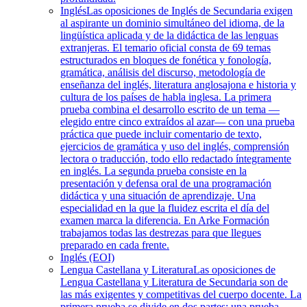
Inglés
Las oposiciones de Inglés de Secundaria exigen
al aspirante un dominio simultáneo del idioma, de la
lingüística aplicada y de la didáctica de las lenguas
extranjeras. El temario oficial consta de 69 temas
estructurados en bloques de fonética y fonología,
gramática, análisis del discurso, metodología de
enseñanza del inglés, literatura anglosajona e historia y
cultura de los países de habla inglesa. La primera
prueba combina el desarrollo escrito de un tema —
elegido entre cinco extraídos al azar— con una prueba
práctica que puede incluir comentario de texto,
ejercicios de gramática y uso del inglés, comprensión
lectora o traducción, todo ello redactado íntegramente
en inglés. La segunda prueba consiste en la
presentación y defensa oral de una programación
didáctica y una situación de aprendizaje. Una
especialidad en la que la fluidez escrita el día del
examen marca la diferencia. En Arke Formación
trabajamos todas las destrezas para que llegues
preparado en cada frente.
Inglés (EOI)
Lengua Castellana y Literatura
Las oposiciones de
Lengua Castellana y Literatura de Secundaria son de
las más exigentes y competitivas del cuerpo docente. La
primera prueba se divide en dos partes: una prueba