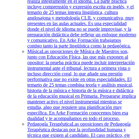
realiza íntegramente en el idioma. La parte práctica
incluye comprensión y expresión escrita en inglés, y el
temario de 25 temas integra lingüística, cultura
anglosajona y metodología CLIL y comunicativa, muy
presentes en las aulas actuales. Es una especialidad
donde el nivel de idioma no se puede improvisar, y la
preparación didáctica debe reflejar un enfoque moderno
y comunicativo. En Arke Formación trabajamos
contigo tanto la parte lingüística como la pedagógica.
Música
Las oposiciones de Música de Maestros son,
junto con Educación Física, las que más exponen al
opositor: la prueba práctica puede incluir interpretación
instrumental ante el tribunal, lectura a primera vista o
incluso dirección coral, lo que añade una presión
performativa que no existe en otras especialidades. El
temario de 25 temas combina teoría y análisis musical,
historia de la música e historia de la música e didáctica
de la educación musical en Primaria. Prepararse implica
mantener activo el nivel instrumental mientras se
estudia, algo que requiere una planificación muy
específica. En Arke Formación conocemos bien esa
dualidad y te acompañamos en todo el proceso.
Pedagogía Terapéutica
Las oposiciones de Pedagogía
Terapéutica destacan por la profundidad humana y
técnica que exigen al candidato. El caso práctico, eje