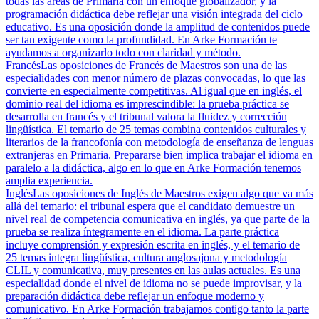
todas las áreas de Primaria con un enfoque globalizador, y la
programación didáctica debe reflejar una visión integrada del ciclo
educativo. Es una oposición donde la amplitud de contenidos puede
ser tan exigente como la profundidad. En Arke Formación te
ayudamos a organizarlo todo con claridad y método.
Francés
Las oposiciones de Francés de Maestros son una de las
especialidades con menor número de plazas convocadas, lo que las
convierte en especialmente competitivas. Al igual que en inglés, el
dominio real del idioma es imprescindible: la prueba práctica se
desarrolla en francés y el tribunal valora la fluidez y corrección
lingüística. El temario de 25 temas combina contenidos culturales y
literarios de la francofonía con metodología de enseñanza de lenguas
extranjeras en Primaria. Prepararse bien implica trabajar el idioma en
paralelo a la didáctica, algo en lo que en Arke Formación tenemos
amplia experiencia.
Inglés
Las oposiciones de Inglés de Maestros exigen algo que va más
allá del temario: el tribunal espera que el candidato demuestre un
nivel real de competencia comunicativa en inglés, ya que parte de la
prueba se realiza íntegramente en el idioma. La parte práctica
incluye comprensión y expresión escrita en inglés, y el temario de
25 temas integra lingüística, cultura anglosajona y metodología
CLIL y comunicativa, muy presentes en las aulas actuales. Es una
especialidad donde el nivel de idioma no se puede improvisar, y la
preparación didáctica debe reflejar un enfoque moderno y
comunicativo. En Arke Formación trabajamos contigo tanto la parte