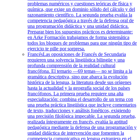
problemas numéricos y cuestiones teóricas de física y
química, que exige un dominio sólido del cálculo y del
razonamiento científico. La segunda prueba evalúa la
competencia pedagógica a través de la defensa oral de
una programación didáctica y una unidad didáctica.
Preparar bien los supuestos prácticos es determinante:
en Arke Formación trabajamos de forma sistemática
todos los bloques de problemas para que ningún tipo de
ejercicio te pille por sorpresa.
Francés
Las oposiciones de Francés de Secundaria
requieren una solvencia lingüística bilingüe y una
profunda comprensión de la realidad cultural
francófona. El temario —69 temas— no se limita a la
gramática descriptiva, sino que abarca la evolución
histórica de la lengua, la literatura desde sus orígenes
hasta la actualidad y la geografía social de los países
francófonos. La primera prueba requiere una alta
especialización: combina el desarrollo de un tema con
una prueba práctica lingüística que incluye comentarios
de texto, traducciones y análisis fonéticos, exigiendo
una precisión filológica impecable. La segunda prueba,
realizada íntegramente en francés, evalúa la aptitud
pedagógica mediante la defensa de una programación y
unidad didáctica de intervención que fomenten la
competencia comunicativa en lengua extranjera en el