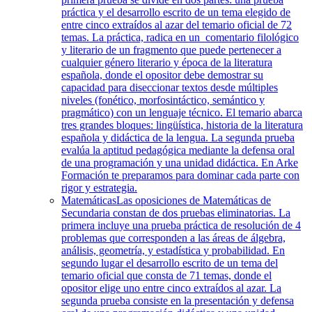
práctica y el desarrollo escrito de un tema elegido de
entre cinco extraídos al azar del temario oficial de 72
temas. La práctica, radica en un comentario filológico
y literario de un fragmento que puede pertenecer a
cualquier género literario y época de la literatura
española, donde el opositor debe demostrar su
capacidad para diseccionar textos desde múltiples
niveles (fonético, morfosintáctico, semántico y
pragmático) con un lenguaje técnico. El temario abarca
tres grandes bloques: lingüística, historia de la literatura
española y didáctica de la lengua. La segunda prueba
evalúa la aptitud pedagógica mediante la defensa oral
de una programación y una unidad didáctica. En Arke
Formación te preparamos para dominar cada parte con
rigor y estrategia.
Matemáticas
Las oposiciones de Matemáticas de
Secundaria constan de dos pruebas eliminatorias. La
primera incluye una prueba práctica de resolución de 4
problemas que corresponden a las áreas de álgebra,
análisis, geometría, y estadística y probabilidad. En
segundo lugar el desarrollo escrito de un tema del
temario oficial que consta de 71 temas, donde el
opositor elige uno entre cinco extraídos al azar. La
segunda prueba consiste en la presentación y defensa