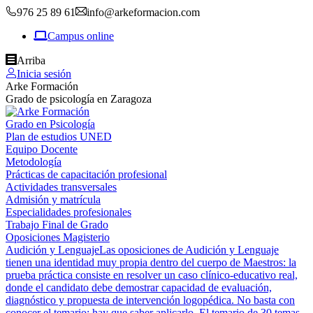
976 25 89 61
info@arkeformacion.com
Campus online
Arriba
Inicia sesión
Arke Formación
Grado de psicología en Zaragoza
Grado en Psicología
Plan de estudios UNED
Equipo Docente
Metodología
Prácticas de capacitación profesional
Actividades transversales
Admisión y matrícula
Especialidades profesionales
Trabajo Final de Grado
Oposiciones Magisterio
Audición y Lenguaje
Las oposiciones de Audición y Lenguaje
tienen una identidad muy propia dentro del cuerpo de Maestros: la
prueba práctica consiste en resolver un caso clínico-educativo real,
donde el candidato debe demostrar capacidad de evaluación,
diagnóstico y propuesta de intervención logopédica. No basta con
conocer el temario; hay que saber aplicarlo. El temario de 30 temas