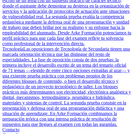
escrito de un tema con un supuesto práctico de carácter técnico,
donde el aspirante debe demostrar su destreza en la organización de
servicios y la aplicación de protocolos de actuación ante situaciones
de vulnerabilidad real. La segunda prueba evalúa la competencia
pedagógica mediante la defensa oral de una programación y unidad
de trabajo que deben brillar por su realismo y su enfoque hacia la
empleabilidad del alumnado. Desde Arke Formación potenciamos tu
perfil práctico para que cada fase del examen refleje tu solvencia
como profesional de la intervención directa.
Tecnología
Las oposiciones de Tecnología de Secundaria tienen una
marcada orientación técnica que las distingue del resto de
especialidades. La fase de oposición consta de dos pruebas: la
primera incluye el desarrollo escrito de un tema del temario oficial
de 71 temas —elegido de entre cinco opciones extraídas al azar— y
una exigente prueba práctica con problemas propios de los
diferentes bloques de contenido, o bien el desarrollo técnico y
pedagógico de un proyecto tecnológico de taller. Los bloques
prácticos más determinantes son electricidad, electrónica analógica y
digital, mecanismos, termodinámica, neumática e hidráulica,
materiales y sistemas de control. La segunda prueba consiste en la
presentación y defensa oral de una programación didáctica y una
situación de aprendizaje. En Arke Formación combinamos la
preparación teórica con una intensa práctica de resolución de
supuestos para que llegues al examen con todas las garantías.
Contacto