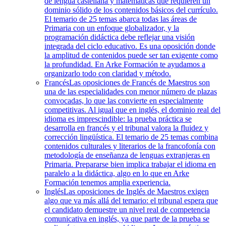
de lengua castellana y matemáticas que requieren un
dominio sólido de los contenidos básicos del currículo.
El temario de 25 temas abarca todas las áreas de
Primaria con un enfoque globalizador, y la
programación didáctica debe reflejar una visión
integrada del ciclo educativo. Es una oposición donde
la amplitud de contenidos puede ser tan exigente como
la profundidad. En Arke Formación te ayudamos a
organizarlo todo con claridad y método.
Francés
Las oposiciones de Francés de Maestros son
una de las especialidades con menor número de plazas
convocadas, lo que las convierte en especialmente
competitivas. Al igual que en inglés, el dominio real del
idioma es imprescindible: la prueba práctica se
desarrolla en francés y el tribunal valora la fluidez y
corrección lingüística. El temario de 25 temas combina
contenidos culturales y literarios de la francofonía con
metodología de enseñanza de lenguas extranjeras en
Primaria. Prepararse bien implica trabajar el idioma en
paralelo a la didáctica, algo en lo que en Arke
Formación tenemos amplia experiencia.
Inglés
Las oposiciones de Inglés de Maestros exigen
algo que va más allá del temario: el tribunal espera que
el candidato demuestre un nivel real de competencia
comunicativa en inglés, ya que parte de la prueba se