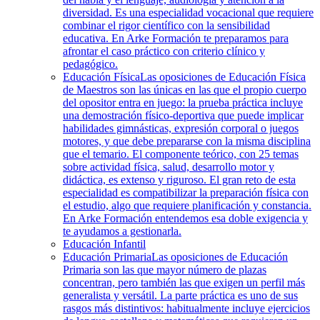
diversidad. Es una especialidad vocacional que requiere
combinar el rigor científico con la sensibilidad
educativa. En Arke Formación te preparamos para
afrontar el caso práctico con criterio clínico y
pedagógico.
Educación Física
Las oposiciones de Educación Física
de Maestros son las únicas en las que el propio cuerpo
del opositor entra en juego: la prueba práctica incluye
una demostración físico-deportiva que puede implicar
habilidades gimnásticas, expresión corporal o juegos
motores, y que debe prepararse con la misma disciplina
que el temario. El componente teórico, con 25 temas
sobre actividad física, salud, desarrollo motor y
didáctica, es extenso y riguroso. El gran reto de esta
especialidad es compatibilizar la preparación física con
el estudio, algo que requiere planificación y constancia.
En Arke Formación entendemos esa doble exigencia y
te ayudamos a gestionarla.
Educación Infantil
Educación Primaria
Las oposiciones de Educación
Primaria son las que mayor número de plazas
concentran, pero también las que exigen un perfil más
generalista y versátil. La parte práctica es uno de sus
rasgos más distintivos: habitualmente incluye ejercicios