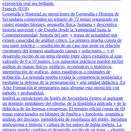
exposición oral sea brillante.
Francés (EOI)
Geografía e Historia
Las oposiciones de Geografía e Historia de
Secundaria comprenden un temario de 72 temas organizado en
cuatro grandes bloques: geografía física, humana y descriptiva;
historia universal y de España desde la Antigüedad hasta la
Contemporaneidad; historia del arte; y temas de actualidad que
exigen capacidad de análisis crítico. La primera prueba consta de
una parte práctica —resolución de un caso que pone en relación
cuestiones del temario analizando causas y soluciones— y el
desarrollo escrito de un tema elegido entre cinco extraídos al azar,
valorado de 0 a 10 puntos. Los supuestos prácticos pueden incluir
análisis de mapas físicos, políticos, económicos o históricos,
interpretación de gráficas, datos estadísticos o pirámides de
población. La segunda prueba evalúa la competencia pedagógica
mediante la defensa de la programación y una unidad didáctica. En
Arke Formación te preparamos para afrontar esta oposición con
método y profundidad.
Inglés
Las oposiciones de Inglés de Secundaria exigen al aspirante
un dominio simultáneo del idioma, de la lingüística aplicada y de la
didáctica de las lenguas extranjeras. El temario oficial consta de 69
temas estructurados en bloques de fonética y fonología, gramática,
análisis del discurso, metodología de enseñanza del inglés, literatura
anglosajona e historia y cultura de los países de habla inglesa. La
primera prueba combina el desarrollo escrito de un tema —elegido