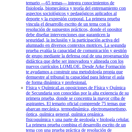
temario —65 temas— integra conocimientos de
fisiología, biomecánica y teoría del entrenamiento con
aspectos sociológicos y pedagógicos aplicados al
deporte y la expresión corporal. La primera prueba
vincula el desarrollo escrito de un tema con la
resolución de supuestos prácticos, donde el opositor
debe diseñar intervenciones que garanticen la
seguridad, la inclusión y la participación activa del
alumnado en diversos contextos motrices. La segunda
prueba evalúa la capacidad de comunicación y gestión
de grupo mediante la defensa oral de una programación
didáctica que debe ser innovadora y alineada con los
nuevos currículos LOMLOE. Desde Arke Formación
te ayudamos a construir una metodología propia que
demuestre al tribunal tu capacidad para liderar el aula
de forma dinámica y profesional.
Física y Química
Las oposiciones de Física y Química
de Secundaria son conocidas por la alta exigencia de su
primera prueba, donde se concentra la mayor criba de
aspirantes. El temario oficial comprende 75 temas que
abarcan mecánica, termodinámica, electromagnetismo,
óptica, química general, química orgánica,
fisicoquímica y una parte de geología y biología celular.
La primera prueba combina el desarrollo escrito de un
tema con una prueba práctica de resolución de