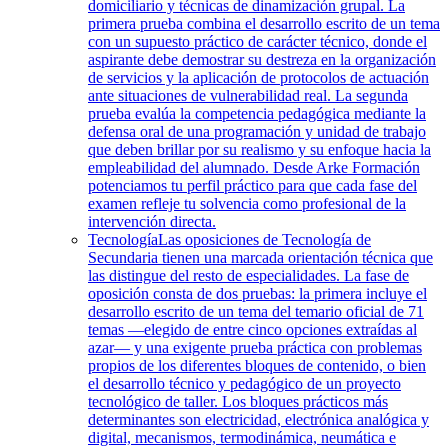
domiciliario y técnicas de dinamización grupal. La
primera prueba combina el desarrollo escrito de un tema
con un supuesto práctico de carácter técnico, donde el
aspirante debe demostrar su destreza en la organización
de servicios y la aplicación de protocolos de actuación
ante situaciones de vulnerabilidad real. La segunda
prueba evalúa la competencia pedagógica mediante la
defensa oral de una programación y unidad de trabajo
que deben brillar por su realismo y su enfoque hacia la
empleabilidad del alumnado. Desde Arke Formación
potenciamos tu perfil práctico para que cada fase del
examen refleje tu solvencia como profesional de la
intervención directa.
Tecnología
Las oposiciones de Tecnología de
Secundaria tienen una marcada orientación técnica que
las distingue del resto de especialidades. La fase de
oposición consta de dos pruebas: la primera incluye el
desarrollo escrito de un tema del temario oficial de 71
temas —elegido de entre cinco opciones extraídas al
azar— y una exigente prueba práctica con problemas
propios de los diferentes bloques de contenido, o bien
el desarrollo técnico y pedagógico de un proyecto
tecnológico de taller. Los bloques prácticos más
determinantes son electricidad, electrónica analógica y
digital, mecanismos, termodinámica, neumática e