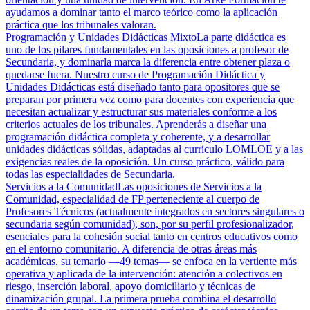
ayudamos a dominar tanto el marco teórico como la aplicación
práctica que los tribunales valoran.
Programación y Unidades Didácticas Mixto
La parte didáctica es
uno de los pilares fundamentales en las oposiciones a profesor de
Secundaria, y dominarla marca la diferencia entre obtener plaza o
quedarse fuera. Nuestro curso de Programación Didáctica y
Unidades Didácticas está diseñado tanto para opositores que se
preparan por primera vez como para docentes con experiencia que
necesitan actualizar y estructurar sus materiales conforme a los
criterios actuales de los tribunales. Aprenderás a diseñar una
programación didáctica completa y coherente, y a desarrollar
unidades didácticas sólidas, adaptadas al currículo LOMLOE y a las
exigencias reales de la oposición. Un curso práctico, válido para
todas las especialidades de Secundaria.
Servicios a la Comunidad
Las oposiciones de Servicios a la
Comunidad, especialidad de FP perteneciente al cuerpo de
Profesores Técnicos (actualmente integrados en sectores singulares o
secundaria según comunidad), son, por su perfil profesionalizador,
esenciales para la cohesión social tanto en centros educativos como
en el entorno comunitario. A diferencia de otras áreas más
académicas, su temario —49 temas— se enfoca en la vertiente más
operativa y aplicada de la intervención: atención a colectivos en
riesgo, inserción laboral, apoyo domiciliario y técnicas de
dinamización grupal. La primera prueba combina el desarrollo