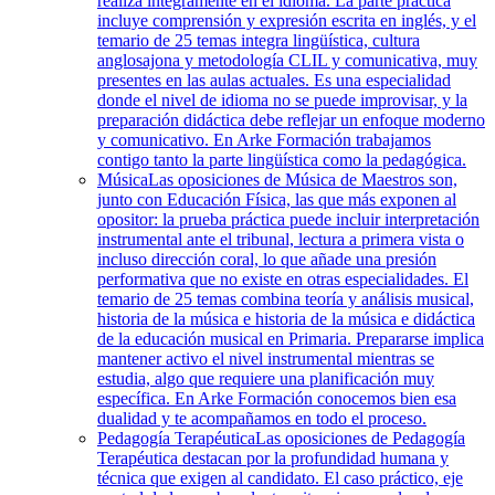
realiza íntegramente en el idioma. La parte práctica
incluye comprensión y expresión escrita en inglés, y el
temario de 25 temas integra lingüística, cultura
anglosajona y metodología CLIL y comunicativa, muy
presentes en las aulas actuales. Es una especialidad
donde el nivel de idioma no se puede improvisar, y la
preparación didáctica debe reflejar un enfoque moderno
y comunicativo. En Arke Formación trabajamos
contigo tanto la parte lingüística como la pedagógica.
Música
Las oposiciones de Música de Maestros son,
junto con Educación Física, las que más exponen al
opositor: la prueba práctica puede incluir interpretación
instrumental ante el tribunal, lectura a primera vista o
incluso dirección coral, lo que añade una presión
performativa que no existe en otras especialidades. El
temario de 25 temas combina teoría y análisis musical,
historia de la música e historia de la música e didáctica
de la educación musical en Primaria. Prepararse implica
mantener activo el nivel instrumental mientras se
estudia, algo que requiere una planificación muy
específica. En Arke Formación conocemos bien esa
dualidad y te acompañamos en todo el proceso.
Pedagogía Terapéutica
Las oposiciones de Pedagogía
Terapéutica destacan por la profundidad humana y
técnica que exigen al candidato. El caso práctico, eje