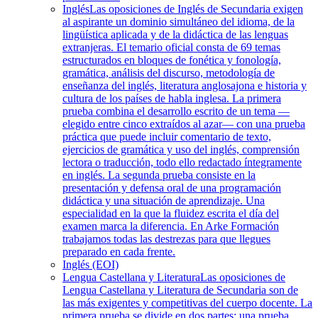
Inglés
Las oposiciones de Inglés de Secundaria exigen
al aspirante un dominio simultáneo del idioma, de la
lingüística aplicada y de la didáctica de las lenguas
extranjeras. El temario oficial consta de 69 temas
estructurados en bloques de fonética y fonología,
gramática, análisis del discurso, metodología de
enseñanza del inglés, literatura anglosajona e historia y
cultura de los países de habla inglesa. La primera
prueba combina el desarrollo escrito de un tema —
elegido entre cinco extraídos al azar— con una prueba
práctica que puede incluir comentario de texto,
ejercicios de gramática y uso del inglés, comprensión
lectora o traducción, todo ello redactado íntegramente
en inglés. La segunda prueba consiste en la
presentación y defensa oral de una programación
didáctica y una situación de aprendizaje. Una
especialidad en la que la fluidez escrita el día del
examen marca la diferencia. En Arke Formación
trabajamos todas las destrezas para que llegues
preparado en cada frente.
Inglés (EOI)
Lengua Castellana y Literatura
Las oposiciones de
Lengua Castellana y Literatura de Secundaria son de
las más exigentes y competitivas del cuerpo docente. La
primera prueba se divide en dos partes: una prueba