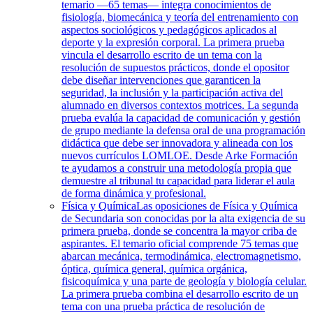
temario —65 temas— integra conocimientos de
fisiología, biomecánica y teoría del entrenamiento con
aspectos sociológicos y pedagógicos aplicados al
deporte y la expresión corporal. La primera prueba
vincula el desarrollo escrito de un tema con la
resolución de supuestos prácticos, donde el opositor
debe diseñar intervenciones que garanticen la
seguridad, la inclusión y la participación activa del
alumnado en diversos contextos motrices. La segunda
prueba evalúa la capacidad de comunicación y gestión
de grupo mediante la defensa oral de una programación
didáctica que debe ser innovadora y alineada con los
nuevos currículos LOMLOE. Desde Arke Formación
te ayudamos a construir una metodología propia que
demuestre al tribunal tu capacidad para liderar el aula
de forma dinámica y profesional.
Física y Química
Las oposiciones de Física y Química
de Secundaria son conocidas por la alta exigencia de su
primera prueba, donde se concentra la mayor criba de
aspirantes. El temario oficial comprende 75 temas que
abarcan mecánica, termodinámica, electromagnetismo,
óptica, química general, química orgánica,
fisicoquímica y una parte de geología y biología celular.
La primera prueba combina el desarrollo escrito de un
tema con una prueba práctica de resolución de