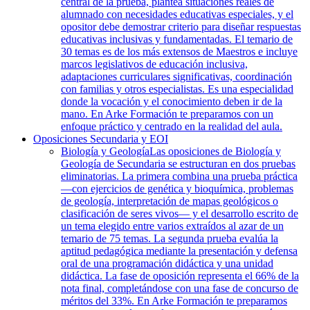
central de la prueba, plantea situaciones reales de
alumnado con necesidades educativas especiales, y el
opositor debe demostrar criterio para diseñar respuestas
educativas inclusivas y fundamentadas. El temario de
30 temas es de los más extensos de Maestros e incluye
marcos legislativos de educación inclusiva,
adaptaciones curriculares significativas, coordinación
con familias y otros especialistas. Es una especialidad
donde la vocación y el conocimiento deben ir de la
mano. En Arke Formación te preparamos con un
enfoque práctico y centrado en la realidad del aula.
Oposiciones Secundaria y EOI
Biología y Geología
Las oposiciones de Biología y
Geología de Secundaria se estructuran en dos pruebas
eliminatorias. La primera combina una prueba práctica
—con ejercicios de genética y bioquímica, problemas
de geología, interpretación de mapas geológicos o
clasificación de seres vivos— y el desarrollo escrito de
un tema elegido entre varios extraídos al azar de un
temario de 75 temas. La segunda prueba evalúa la
aptitud pedagógica mediante la presentación y defensa
oral de una programación didáctica y una unidad
didáctica. La fase de oposición representa el 66% de la
nota final, completándose con una fase de concurso de
méritos del 33%. En Arke Formación te preparamos