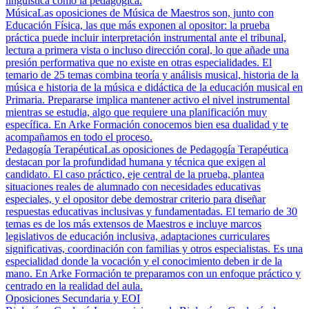
lingüística como la pedagógica.
Música
Las oposiciones de Música de Maestros son, junto con
Educación Física, las que más exponen al opositor: la prueba
práctica puede incluir interpretación instrumental ante el tribunal,
lectura a primera vista o incluso dirección coral, lo que añade una
presión performativa que no existe en otras especialidades. El
temario de 25 temas combina teoría y análisis musical, historia de la
música e historia de la música e didáctica de la educación musical en
Primaria. Prepararse implica mantener activo el nivel instrumental
mientras se estudia, algo que requiere una planificación muy
específica. En Arke Formación conocemos bien esa dualidad y te
acompañamos en todo el proceso.
Pedagogía Terapéutica
Las oposiciones de Pedagogía Terapéutica
destacan por la profundidad humana y técnica que exigen al
candidato. El caso práctico, eje central de la prueba, plantea
situaciones reales de alumnado con necesidades educativas
especiales, y el opositor debe demostrar criterio para diseñar
respuestas educativas inclusivas y fundamentadas. El temario de 30
temas es de los más extensos de Maestros e incluye marcos
legislativos de educación inclusiva, adaptaciones curriculares
significativas, coordinación con familias y otros especialistas. Es una
especialidad donde la vocación y el conocimiento deben ir de la
mano. En Arke Formación te preparamos con un enfoque práctico y
centrado en la realidad del aula.
Oposiciones Secundaria y EOI