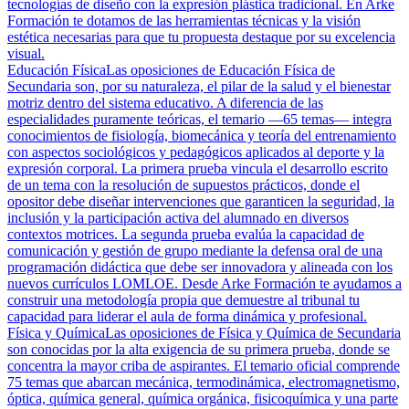
tecnologías de diseño con la expresión plástica tradicional. En Arke
Formación te dotamos de las herramientas técnicas y la visión
estética necesarias para que tu propuesta destaque por su excelencia
visual.
Educación Física
Las oposiciones de Educación Física de
Secundaria son, por su naturaleza, el pilar de la salud y el bienestar
motriz dentro del sistema educativo. A diferencia de las
especialidades puramente teóricas, el temario —65 temas— integra
conocimientos de fisiología, biomecánica y teoría del entrenamiento
con aspectos sociológicos y pedagógicos aplicados al deporte y la
expresión corporal. La primera prueba vincula el desarrollo escrito
de un tema con la resolución de supuestos prácticos, donde el
opositor debe diseñar intervenciones que garanticen la seguridad, la
inclusión y la participación activa del alumnado en diversos
contextos motrices. La segunda prueba evalúa la capacidad de
comunicación y gestión de grupo mediante la defensa oral de una
programación didáctica que debe ser innovadora y alineada con los
nuevos currículos LOMLOE. Desde Arke Formación te ayudamos a
construir una metodología propia que demuestre al tribunal tu
capacidad para liderar el aula de forma dinámica y profesional.
Física y Química
Las oposiciones de Física y Química de Secundaria
son conocidas por la alta exigencia de su primera prueba, donde se
concentra la mayor criba de aspirantes. El temario oficial comprende
75 temas que abarcan mecánica, termodinámica, electromagnetismo,
óptica, química general, química orgánica, fisicoquímica y una parte