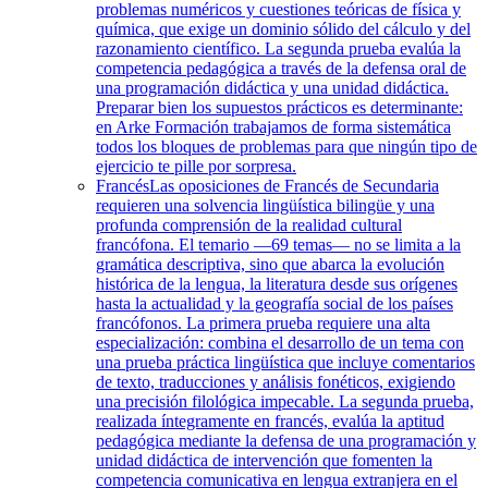
problemas numéricos y cuestiones teóricas de física y
química, que exige un dominio sólido del cálculo y del
razonamiento científico. La segunda prueba evalúa la
competencia pedagógica a través de la defensa oral de
una programación didáctica y una unidad didáctica.
Preparar bien los supuestos prácticos es determinante:
en Arke Formación trabajamos de forma sistemática
todos los bloques de problemas para que ningún tipo de
ejercicio te pille por sorpresa.
Francés
Las oposiciones de Francés de Secundaria
requieren una solvencia lingüística bilingüe y una
profunda comprensión de la realidad cultural
francófona. El temario —69 temas— no se limita a la
gramática descriptiva, sino que abarca la evolución
histórica de la lengua, la literatura desde sus orígenes
hasta la actualidad y la geografía social de los países
francófonos. La primera prueba requiere una alta
especialización: combina el desarrollo de un tema con
una prueba práctica lingüística que incluye comentarios
de texto, traducciones y análisis fonéticos, exigiendo
una precisión filológica impecable. La segunda prueba,
realizada íntegramente en francés, evalúa la aptitud
pedagógica mediante la defensa de una programación y
unidad didáctica de intervención que fomenten la
competencia comunicativa en lengua extranjera en el