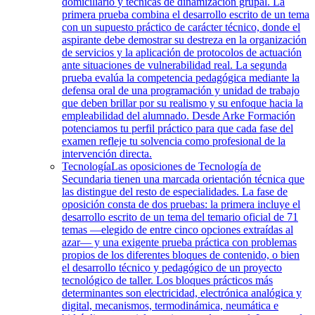
domiciliario y técnicas de dinamización grupal. La
primera prueba combina el desarrollo escrito de un tema
con un supuesto práctico de carácter técnico, donde el
aspirante debe demostrar su destreza en la organización
de servicios y la aplicación de protocolos de actuación
ante situaciones de vulnerabilidad real. La segunda
prueba evalúa la competencia pedagógica mediante la
defensa oral de una programación y unidad de trabajo
que deben brillar por su realismo y su enfoque hacia la
empleabilidad del alumnado. Desde Arke Formación
potenciamos tu perfil práctico para que cada fase del
examen refleje tu solvencia como profesional de la
intervención directa.
Tecnología
Las oposiciones de Tecnología de
Secundaria tienen una marcada orientación técnica que
las distingue del resto de especialidades. La fase de
oposición consta de dos pruebas: la primera incluye el
desarrollo escrito de un tema del temario oficial de 71
temas —elegido de entre cinco opciones extraídas al
azar— y una exigente prueba práctica con problemas
propios de los diferentes bloques de contenido, o bien
el desarrollo técnico y pedagógico de un proyecto
tecnológico de taller. Los bloques prácticos más
determinantes son electricidad, electrónica analógica y
digital, mecanismos, termodinámica, neumática e