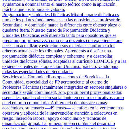
ayudamos a dominar tanto el marco teórico como la aplicación
práctica que los tribunales valoran.
Programación y Unidades Didácticas Mixto
La parte didáctica es
uno de los pilares fundamentales en las oposiciones a profesor de
Secundaria, y dominarla marca la diferencia entre obtener plaza o
quedarse fuera. Nuestro curso de Programación Didáctica y
Unidades Didácticas está diseñado tanto para opositores que se
preparan por primera vez como para docentes con experiencia que
necesitan actualizar y estructurar sus materiales conforme a los
criterios actuales de los tribunales. Aprenderás a diseñar una
programación didáctica completa y coherente, y a desarrollar
unidades didácticas sólidas, adaptadas al currículo LOMLOE y a las
exigencias reales de la oposición. Un curso práctico, válido para
todas las especialidades de Secundaria.
Servicios a la Comunidad
Las oposiciones de Servicios a la
Comunidad, especialidad de FP perteneciente al cuerpo de
Profesores Técnicos (actualmente integrados en sectores singulares o
secundaria según comunidad), son, por su perfil profesionalizador,
esenciales para la cohesión social tanto en centros educativos como
en el entorno comunitario. A diferencia de otras áreas más
académicas, su temario —49 temas— se enfoca en la vertiente más
operativa y aplicada de la intervención: atención a colectivos en
riesgo, inserción laboral, apoyo domiciliario y técnicas de
dinamización grupal. La primera prueba combina el desarrollo
escrito de un tema con un supuesto práctico de carácter técnico,