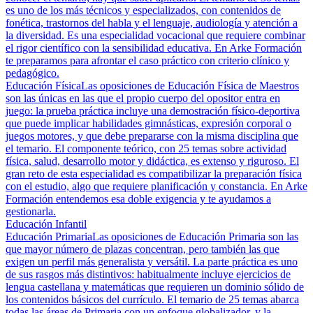
es uno de los más técnicos y especializados, con contenidos de
fonética, trastornos del habla y el lenguaje, audiología y atención a
la diversidad. Es una especialidad vocacional que requiere combinar
el rigor científico con la sensibilidad educativa. En Arke Formación
te preparamos para afrontar el caso práctico con criterio clínico y
pedagógico.
Educación Física
Las oposiciones de Educación Física de Maestros
son las únicas en las que el propio cuerpo del opositor entra en
juego: la prueba práctica incluye una demostración físico-deportiva
que puede implicar habilidades gimnásticas, expresión corporal o
juegos motores, y que debe prepararse con la misma disciplina que
el temario. El componente teórico, con 25 temas sobre actividad
física, salud, desarrollo motor y didáctica, es extenso y riguroso. El
gran reto de esta especialidad es compatibilizar la preparación física
con el estudio, algo que requiere planificación y constancia. En Arke
Formación entendemos esa doble exigencia y te ayudamos a
gestionarla.
Educación Infantil
Educación Primaria
Las oposiciones de Educación Primaria son las
que mayor número de plazas concentran, pero también las que
exigen un perfil más generalista y versátil. La parte práctica es uno
de sus rasgos más distintivos: habitualmente incluye ejercicios de
lengua castellana y matemáticas que requieren un dominio sólido de
los contenidos básicos del currículo. El temario de 25 temas abarca
todas las áreas de Primaria con un enfoque globalizador, y la