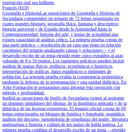
exposición oral sea brillante.
Francés (EOI)
Geografía e Historia
Las oposiciones de Geografía e Historia de
Secundaria comprenden un temario de 72 temas organizado en
cuatro grandes bloques: geografía física, humana y descriptiva;
historia universal y de España desde la Antigüedad hasta la
Contemporaneidad; historia del arte; y temas de actualidad que
exigen capacidad de análisis crítico. La primera prueba consta de
una parte práctica —resolución de un caso que pone en relación
cuestiones del temario analizando causas y soluciones— y el
desarrollo escrito de un tema elegido entre cinco extraídos al azar,
valorado de 0 a 10 puntos. Los supuestos prácticos pueden incluir
análisis de mapas físicos, políticos, económicos o históricos,
interpretación de gráficas, datos estadísticos o pirámides de
población. La segunda prueba evalúa la competencia pedagógica
mediante la defensa de la programación y una unidad didáctica. En
Arke Formación te preparamos para afrontar esta oposición con
método y profundidad.
Inglés
Las oposiciones de Inglés de Secundaria exigen al aspirante
un dominio simultáneo del idioma, de la lingüística aplicada y de la
didáctica de las lenguas extranjeras. El temario oficial consta de 69
temas estructurados en bloques de fonética y fonología, gramática,
análisis del discurso, metodología de enseñanza del inglés, literatura
anglosajona e historia y cultura de los países de habla inglesa. La
primera prueba combina el desarrollo escrito de un tema —elegido