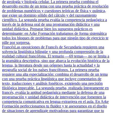
de geología y biología celular. La primera prueba combina el
desarrollo escrito de un tema con una prueba práctica de resolución
de problemas numéricos y cuestiones teóricas de física y química,
que exige un dominio sólido del cálculo y del razonamiento
científico. La segunda prueba evalúa la competencia pedagógica a
través de la defensa oral de una programación didáctica y una
unidad didáctica. Preparar bien los supuestos prácticos es
determinante: en Arke Formación trabajamos de forma sistemática
todos los bloques de problemas para que ningún tipo de ejercicio te
pille por sorpresa.
Francés
Las oposiciones de Francés de Secundaria requieren una
solvencia lingüística bilingüe y una profunda comprensión de la
realidad cultural francófona. El temario —69 temas— no se limita a
la gramática descriptiva, sino que abarca la evolución histórica de la
lengua, la literatura desde sus orígenes hasta la actualidad y la
geografía social de los países francófonos. La primera prueba
requiere una alta especialización: combina el desarrollo de un tema
con una prueba práctica lingüística que incluye comentarios de
texto, traducciones y análisis fonéticos, exigiendo una precisión
filológica impecable. La segunda prueba, realizada íntegramente en
francés, evalúa la aptitud pedagógica mediante la defensa de una
programación y unidad didáctica de intervención que fomenten la
competencia comunicativa en lengua extranjera en el aula. En Arke
Formación perfeccionamos tu fluidez y te asesoramos en el diseño
de situaciones de aprendizaje motivadoras para garantizar que tu