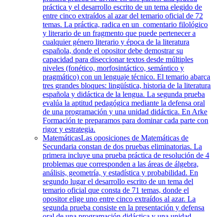
práctica y el desarrollo escrito de un tema elegido de
entre cinco extraídos al azar del temario oficial de 72
temas. La práctica, radica en un comentario filológico
y literario de un fragmento que puede pertenecer a
cualquier género literario y época de la literatura
española, donde el opositor debe demostrar su
capacidad para diseccionar textos desde múltiples
niveles (fonético, morfosintáctico, semántico y
pragmático) con un lenguaje técnico. El temario abarca
tres grandes bloques: lingüística, historia de la literatura
española y didáctica de la lengua. La segunda prueba
evalúa la aptitud pedagógica mediante la defensa oral
de una programación y una unidad didáctica. En Arke
Formación te preparamos para dominar cada parte con
rigor y estrategia.
Matemáticas
Las oposiciones de Matemáticas de
Secundaria constan de dos pruebas eliminatorias. La
primera incluye una prueba práctica de resolución de 4
problemas que corresponden a las áreas de álgebra,
análisis, geometría, y estadística y probabilidad. En
segundo lugar el desarrollo escrito de un tema del
temario oficial que consta de 71 temas, donde el
opositor elige uno entre cinco extraídos al azar. La
segunda prueba consiste en la presentación y defensa
oral de una programación didáctica y una unidad