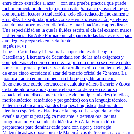
entre cinco extraídos al azar— con una prueba práctica que puede
incluir comentario de texto, ejercicios de gramática y uso del inglés,
comprensión lectora o traducción, todo ello redactado íntegramente
en inglés. La segunda prueba consiste en la presentación y defensa
oral de una programación didáctica y una situación de aprendizaje.
Una especialidad en la que la fluidez escrita el día del examen marca
la diferencia. En Arke Formación trabajamos todas las destrezas para
que llegues preparado en cada frente.
Inglés (EOI)
Lengua Castellana y Literatura
Las oposiciones de Lengua
Castellana y Literatura de Secundaria son de las más exigentes y
competitivas del cuerpo docente. La primera prueba se divide en dos
partes: una prueba práctica y el desarrollo escrito de un tema elegido
de entre cinco extraídos al azar del temario oficial de 72 temas. La
práctica, radica en un comentario filológico y literario de un
fragmento que puede pertenecer a cualquier género literario y época
de la literatura española, donde el opositor debe demostrar su
capacidad para diseccionar textos desde múltiples niveles (fonético,
morfosintáctico, semántico y pragmático) con un lenguaje técnico.
El temario abarca tres grandes bloques: lingüística, historia de la
literatura española y didáctica de la lengua. La segunda prueba
evalúa la aptitud pedagógica mediante la defensa oral de una
programación y una unidad didáctica. En Arke Formación te
preparamos para dominar cada parte con rigor y estrategia.
Matemáticas
Las oposiciones de Matemáticas de Secundaria constan