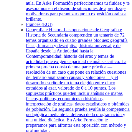
aula. En Arke Formación perfeccionamos tu fluidez y te
asesoramos en el diseño de situaciones de aprendizaje
motivadoras para garantizar que tu exposición oral sea
brillante.
Francés (EOI)
Geografía e Historia
Las oposiciones de Geografía e
Historia de Secundaria comprenden un temario de 72
temas organizado en cuatro grandes bloques: geografía
física, humana y descriptiva; historia universal y de
España desde la Antigüedad hasta la
Contemporaneidad; historia del arte; y temas de
actualidad que exigen capacidad de análisis crítico. La
primera prueba consta de una parte práctica —
resolución de un caso que pone en relación cuestiones
del temario analizando causas y soluciones— y el
desarrollo escrito de un tema elegido entre cinco
extraídos al azar, valorado de 0 a 10 puntos. Los
supuestos prácticos pueden incluir análisis de mapas
físicos, políticos, económicos o históricos,
interpretación de gráficas, datos estadísticos o pirámides
de población. La segunda prueba evalúa la competencia
pedagógica mediante la defensa de la programación y
una unidad didáctica. En Arke Formación te
preparamos para afrontar esta oposición con método y
profundidad.