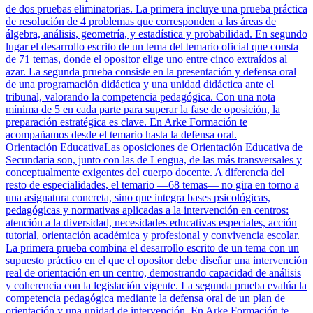
de dos pruebas eliminatorias. La primera incluye una prueba práctica
de resolución de 4 problemas que corresponden a las áreas de
álgebra, análisis, geometría, y estadística y probabilidad. En segundo
lugar el desarrollo escrito de un tema del temario oficial que consta
de 71 temas, donde el opositor elige uno entre cinco extraídos al
azar. La segunda prueba consiste en la presentación y defensa oral
de una programación didáctica y una unidad didáctica ante el
tribunal, valorando la competencia pedagógica. Con una nota
mínima de 5 en cada parte para superar la fase de oposición, la
preparación estratégica es clave. En Arke Formación te
acompañamos desde el temario hasta la defensa oral.
Orientación Educativa
Las oposiciones de Orientación Educativa de
Secundaria son, junto con las de Lengua, de las más transversales y
conceptualmente exigentes del cuerpo docente. A diferencia del
resto de especialidades, el temario —68 temas— no gira en torno a
una asignatura concreta, sino que integra bases psicológicas,
pedagógicas y normativas aplicadas a la intervención en centros:
atención a la diversidad, necesidades educativas especiales, acción
tutorial, orientación académica y profesional y convivencia escolar.
La primera prueba combina el desarrollo escrito de un tema con un
supuesto práctico en el que el opositor debe diseñar una intervención
real de orientación en un centro, demostrando capacidad de análisis
y coherencia con la legislación vigente. La segunda prueba evalúa la
competencia pedagógica mediante la defensa oral de un plan de
orientación y una unidad de intervención. En Arke Formación te