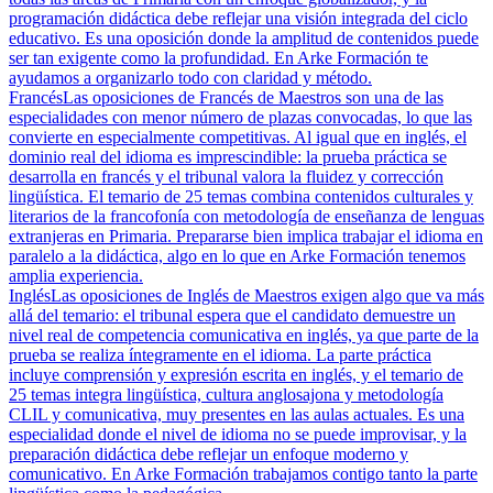
programación didáctica debe reflejar una visión integrada del ciclo
educativo. Es una oposición donde la amplitud de contenidos puede
ser tan exigente como la profundidad. En Arke Formación te
ayudamos a organizarlo todo con claridad y método.
Francés
Las oposiciones de Francés de Maestros son una de las
especialidades con menor número de plazas convocadas, lo que las
convierte en especialmente competitivas. Al igual que en inglés, el
dominio real del idioma es imprescindible: la prueba práctica se
desarrolla en francés y el tribunal valora la fluidez y corrección
lingüística. El temario de 25 temas combina contenidos culturales y
literarios de la francofonía con metodología de enseñanza de lenguas
extranjeras en Primaria. Prepararse bien implica trabajar el idioma en
paralelo a la didáctica, algo en lo que en Arke Formación tenemos
amplia experiencia.
Inglés
Las oposiciones de Inglés de Maestros exigen algo que va más
allá del temario: el tribunal espera que el candidato demuestre un
nivel real de competencia comunicativa en inglés, ya que parte de la
prueba se realiza íntegramente en el idioma. La parte práctica
incluye comprensión y expresión escrita en inglés, y el temario de
25 temas integra lingüística, cultura anglosajona y metodología
CLIL y comunicativa, muy presentes en las aulas actuales. Es una
especialidad donde el nivel de idioma no se puede improvisar, y la
preparación didáctica debe reflejar un enfoque moderno y
comunicativo. En Arke Formación trabajamos contigo tanto la parte