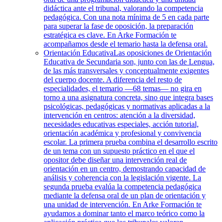
didáctica ante el tribunal, valorando la competencia
pedagógica. Con una nota mínima de 5 en cada parte
para superar la fase de oposición, la preparación
estratégica es clave. En Arke Formación te
acompañamos desde el temario hasta la defensa oral.
Orientación Educativa
Las oposiciones de Orientación
Educativa de Secundaria son, junto con las de Lengua,
de las más transversales y conceptualmente exigentes
del cuerpo docente. A diferencia del resto de
especialidades, el temario —68 temas— no gira en
torno a una asignatura concreta, sino que integra bases
psicológicas, pedagógicas y normativas aplicadas a la
intervención en centros: atención a la diversidad,
necesidades educativas especiales, acción tutorial,
orientación académica y profesional y convivencia
escolar. La primera prueba combina el desarrollo escrito
de un tema con un supuesto práctico en el que el
opositor debe diseñar una intervención real de
orientación en un centro, demostrando capacidad de
análisis y coherencia con la legislación vigente. La
segunda prueba evalúa la competencia pedagógica
mediante la defensa oral de un plan de orientación y
una unidad de intervención. En Arke Formación te
ayudamos a dominar tanto el marco teórico como la