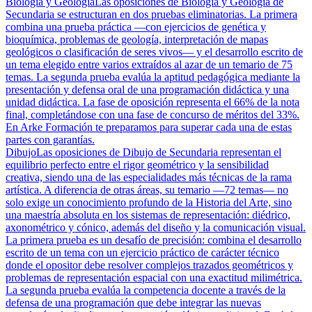
Biología y Geología
Las oposiciones de Biología y Geología de
Secundaria se estructuran en dos pruebas eliminatorias. La primera
combina una prueba práctica —con ejercicios de genética y
bioquímica, problemas de geología, interpretación de mapas
geológicos o clasificación de seres vivos— y el desarrollo escrito de
un tema elegido entre varios extraídos al azar de un temario de 75
temas. La segunda prueba evalúa la aptitud pedagógica mediante la
presentación y defensa oral de una programación didáctica y una
unidad didáctica. La fase de oposición representa el 66% de la nota
final, completándose con una fase de concurso de méritos del 33%.
En Arke Formación te preparamos para superar cada una de estas
partes con garantías.
Dibujo
Las oposiciones de Dibujo de Secundaria representan el
equilibrio perfecto entre el rigor geométrico y la sensibilidad
creativa, siendo una de las especialidades más técnicas de la rama
artística. A diferencia de otras áreas, su temario —72 temas— no
solo exige un conocimiento profundo de la Historia del Arte, sino
una maestría absoluta en los sistemas de representación: diédrico,
axonométrico y cónico, además del diseño y la comunicación visual.
La primera prueba es un desafío de precisión: combina el desarrollo
escrito de un tema con un ejercicio práctico de carácter técnico
donde el opositor debe resolver complejos trazados geométricos y
problemas de representación espacial con una exactitud milimétrica.
La segunda prueba evalúa la competencia docente a través de la
defensa de una programación que debe integrar las nuevas