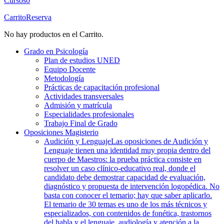
Cursos
0
Carrito
Reserva
No hay productos en el Carrito.
Grado en Psicología
Plan de estudios UNED
Equipo Docente
Metodología
Prácticas de capacitación profesional
Actividades transversales
Admisión y matrícula
Especialidades profesionales
Trabajo Final de Grado
Oposiciones Magisterio
Audición y Lenguaje
Las oposiciones de Audición y
Lenguaje tienen una identidad muy propia dentro del
cuerpo de Maestros: la prueba práctica consiste en
resolver un caso clínico-educativo real, donde el
candidato debe demostrar capacidad de evaluación,
diagnóstico y propuesta de intervención logopédica. No
basta con conocer el temario; hay que saber aplicarlo.
El temario de 30 temas es uno de los más técnicos y
especializados, con contenidos de fonética, trastornos
del habla y el lenguaje, audiología y atención a la