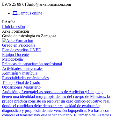
Saltar
976 25 89 61
info@arkeformacion.com
al
Campus online
contenido
Arriba
Inicia sesión
Arke Formación
Grado de psicología en Zaragoza
Grado en Psicología
Plan de estudios UNED
Equipo Docente
Metodología
Prácticas de capacitación profesional
Actividades transversales
Admisión y matrícula
Especialidades profesionales
Trabajo Final de Grado
Oposiciones Magisterio
Audición y Lenguaje
Las oposiciones de Audición y Lenguaje
tienen una identidad muy propia dentro del cuerpo de Maestros: la
prueba práctica consiste en resolver un caso clínico-educativo real,
donde el candidato debe demostrar capacidad de evaluación,
diagnóstico y propuesta de intervención logopédica. No basta con
conocer el temario; hay que saber aplicarlo. El temario de 30 temas