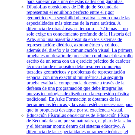
para superar cada una de estas partes con garantías.
Dibujo
Las oposiciones de Dibujo de Secundaria
representan el equilibrio perfecto entre el rigor
geométrico y la sensibilidad creativa, siendo una de las
especialidades más técnicas de la rama artística. A
diferencia de otras áreas, su temario —72 temas— no
solo exige un conocimiento profundo de la Historia del
Arte, sino una maestría absoluta en los sistemas de
representación: diédrico, axonométrico y cónico,
además del diseño y la comunicación visual. La primera
prueba es un desafío de precisión: combina el desarrollo
escrito de un tema con un ejercicio práctico de carácter
técnico donde el opositor debe resolver complejos
trazados geométricos y problemas de representación
espacial con una exactitud milimétrica. La segunda
prueba evalúa la competencia docente a través de la
defensa de una programación que debe integrar las
nuevas tecnologías de diseño con la expresión plástica
tradicional. En Arke Formación te dotamos de las
herramientas técnicas y la visión estética necesarias para
que tu propuesta destaque por su excelencia visual.
Educación Física
Las oposiciones de Educación Física
de Secundaria son, por su naturaleza, el pilar de la salud
y el bienestar motriz dentro del sistema educativo. A
diferencia de las especialidades puramente teóricas, el