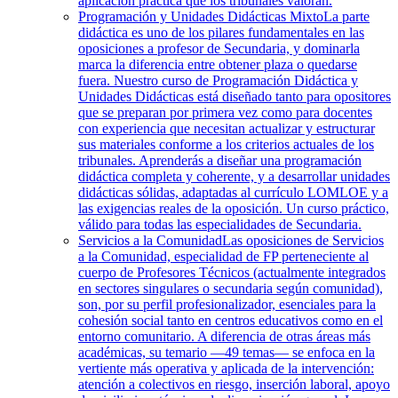
aplicación práctica que los tribunales valoran.
Programación y Unidades Didácticas Mixto
La parte
didáctica es uno de los pilares fundamentales en las
oposiciones a profesor de Secundaria, y dominarla
marca la diferencia entre obtener plaza o quedarse
fuera. Nuestro curso de Programación Didáctica y
Unidades Didácticas está diseñado tanto para opositores
que se preparan por primera vez como para docentes
con experiencia que necesitan actualizar y estructurar
sus materiales conforme a los criterios actuales de los
tribunales. Aprenderás a diseñar una programación
didáctica completa y coherente, y a desarrollar unidades
didácticas sólidas, adaptadas al currículo LOMLOE y a
las exigencias reales de la oposición. Un curso práctico,
válido para todas las especialidades de Secundaria.
Servicios a la Comunidad
Las oposiciones de Servicios
a la Comunidad, especialidad de FP perteneciente al
cuerpo de Profesores Técnicos (actualmente integrados
en sectores singulares o secundaria según comunidad),
son, por su perfil profesionalizador, esenciales para la
cohesión social tanto en centros educativos como en el
entorno comunitario. A diferencia de otras áreas más
académicas, su temario —49 temas— se enfoca en la
vertiente más operativa y aplicada de la intervención:
atención a colectivos en riesgo, inserción laboral, apoyo