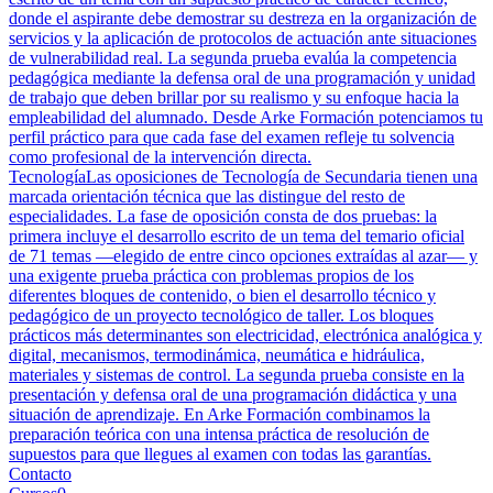
donde el aspirante debe demostrar su destreza en la organización de
servicios y la aplicación de protocolos de actuación ante situaciones
de vulnerabilidad real. La segunda prueba evalúa la competencia
pedagógica mediante la defensa oral de una programación y unidad
de trabajo que deben brillar por su realismo y su enfoque hacia la
empleabilidad del alumnado. Desde Arke Formación potenciamos tu
perfil práctico para que cada fase del examen refleje tu solvencia
como profesional de la intervención directa.
Tecnología
Las oposiciones de Tecnología de Secundaria tienen una
marcada orientación técnica que las distingue del resto de
especialidades. La fase de oposición consta de dos pruebas: la
primera incluye el desarrollo escrito de un tema del temario oficial
de 71 temas —elegido de entre cinco opciones extraídas al azar— y
una exigente prueba práctica con problemas propios de los
diferentes bloques de contenido, o bien el desarrollo técnico y
pedagógico de un proyecto tecnológico de taller. Los bloques
prácticos más determinantes son electricidad, electrónica analógica y
digital, mecanismos, termodinámica, neumática e hidráulica,
materiales y sistemas de control. La segunda prueba consiste en la
presentación y defensa oral de una programación didáctica y una
situación de aprendizaje. En Arke Formación combinamos la
preparación teórica con una intensa práctica de resolución de
supuestos para que llegues al examen con todas las garantías.
Contacto