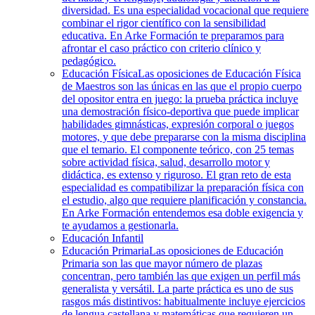
diversidad. Es una especialidad vocacional que requiere
combinar el rigor científico con la sensibilidad
educativa. En Arke Formación te preparamos para
afrontar el caso práctico con criterio clínico y
pedagógico.
Educación Física
Las oposiciones de Educación Física
de Maestros son las únicas en las que el propio cuerpo
del opositor entra en juego: la prueba práctica incluye
una demostración físico-deportiva que puede implicar
habilidades gimnásticas, expresión corporal o juegos
motores, y que debe prepararse con la misma disciplina
que el temario. El componente teórico, con 25 temas
sobre actividad física, salud, desarrollo motor y
didáctica, es extenso y riguroso. El gran reto de esta
especialidad es compatibilizar la preparación física con
el estudio, algo que requiere planificación y constancia.
En Arke Formación entendemos esa doble exigencia y
te ayudamos a gestionarla.
Educación Infantil
Educación Primaria
Las oposiciones de Educación
Primaria son las que mayor número de plazas
concentran, pero también las que exigen un perfil más
generalista y versátil. La parte práctica es uno de sus
rasgos más distintivos: habitualmente incluye ejercicios
de lengua castellana y matemáticas que requieren un