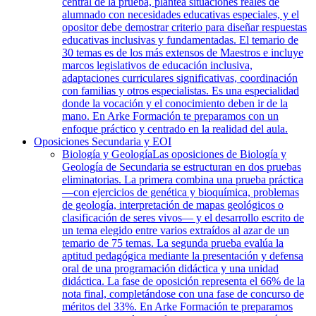
central de la prueba, plantea situaciones reales de
alumnado con necesidades educativas especiales, y el
opositor debe demostrar criterio para diseñar respuestas
educativas inclusivas y fundamentadas. El temario de
30 temas es de los más extensos de Maestros e incluye
marcos legislativos de educación inclusiva,
adaptaciones curriculares significativas, coordinación
con familias y otros especialistas. Es una especialidad
donde la vocación y el conocimiento deben ir de la
mano. En Arke Formación te preparamos con un
enfoque práctico y centrado en la realidad del aula.
Oposiciones Secundaria y EOI
Biología y Geología
Las oposiciones de Biología y
Geología de Secundaria se estructuran en dos pruebas
eliminatorias. La primera combina una prueba práctica
—con ejercicios de genética y bioquímica, problemas
de geología, interpretación de mapas geológicos o
clasificación de seres vivos— y el desarrollo escrito de
un tema elegido entre varios extraídos al azar de un
temario de 75 temas. La segunda prueba evalúa la
aptitud pedagógica mediante la presentación y defensa
oral de una programación didáctica y una unidad
didáctica. La fase de oposición representa el 66% de la
nota final, completándose con una fase de concurso de
méritos del 33%. En Arke Formación te preparamos