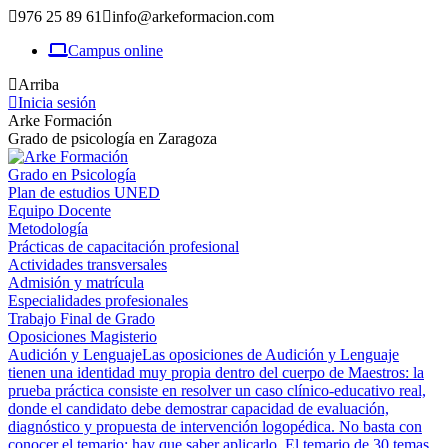
976 25 89 61
info@arkeformacion.com
Campus online
Arriba
Inicia sesión
Arke Formación
Grado de psicología en Zaragoza
Grado en Psicología
Plan de estudios UNED
Equipo Docente
Metodología
Prácticas de capacitación profesional
Actividades transversales
Admisión y matrícula
Especialidades profesionales
Trabajo Final de Grado
Oposiciones Magisterio
Audición y Lenguaje
Las oposiciones de Audición y Lenguaje
tienen una identidad muy propia dentro del cuerpo de Maestros: la
prueba práctica consiste en resolver un caso clínico-educativo real,
donde el candidato debe demostrar capacidad de evaluación,
diagnóstico y propuesta de intervención logopédica. No basta con
conocer el temario; hay que saber aplicarlo. El temario de 30 temas