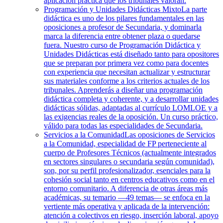
aplicación práctica que los tribunales valoran.
Programación y Unidades Didácticas Mixto
La parte
didáctica es uno de los pilares fundamentales en las
oposiciones a profesor de Secundaria, y dominarla
marca la diferencia entre obtener plaza o quedarse
fuera. Nuestro curso de Programación Didáctica y
Unidades Didácticas está diseñado tanto para opositores
que se preparan por primera vez como para docentes
con experiencia que necesitan actualizar y estructurar
sus materiales conforme a los criterios actuales de los
tribunales. Aprenderás a diseñar una programación
didáctica completa y coherente, y a desarrollar unidades
didácticas sólidas, adaptadas al currículo LOMLOE y a
las exigencias reales de la oposición. Un curso práctico,
válido para todas las especialidades de Secundaria.
Servicios a la Comunidad
Las oposiciones de Servicios
a la Comunidad, especialidad de FP perteneciente al
cuerpo de Profesores Técnicos (actualmente integrados
en sectores singulares o secundaria según comunidad),
son, por su perfil profesionalizador, esenciales para la
cohesión social tanto en centros educativos como en el
entorno comunitario. A diferencia de otras áreas más
académicas, su temario —49 temas— se enfoca en la
vertiente más operativa y aplicada de la intervención:
atención a colectivos en riesgo, inserción laboral, apoyo