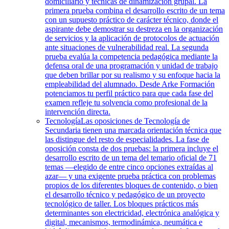
domiciliario y técnicas de dinamización grupal. La
primera prueba combina el desarrollo escrito de un tema
con un supuesto práctico de carácter técnico, donde el
aspirante debe demostrar su destreza en la organización
de servicios y la aplicación de protocolos de actuación
ante situaciones de vulnerabilidad real. La segunda
prueba evalúa la competencia pedagógica mediante la
defensa oral de una programación y unidad de trabajo
que deben brillar por su realismo y su enfoque hacia la
empleabilidad del alumnado. Desde Arke Formación
potenciamos tu perfil práctico para que cada fase del
examen refleje tu solvencia como profesional de la
intervención directa.
Tecnología
Las oposiciones de Tecnología de
Secundaria tienen una marcada orientación técnica que
las distingue del resto de especialidades. La fase de
oposición consta de dos pruebas: la primera incluye el
desarrollo escrito de un tema del temario oficial de 71
temas —elegido de entre cinco opciones extraídas al
azar— y una exigente prueba práctica con problemas
propios de los diferentes bloques de contenido, o bien
el desarrollo técnico y pedagógico de un proyecto
tecnológico de taller. Los bloques prácticos más
determinantes son electricidad, electrónica analógica y
digital, mecanismos, termodinámica, neumática e