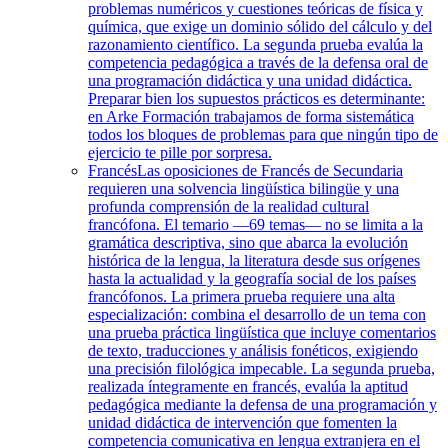
problemas numéricos y cuestiones teóricas de física y
química, que exige un dominio sólido del cálculo y del
razonamiento científico. La segunda prueba evalúa la
competencia pedagógica a través de la defensa oral de
una programación didáctica y una unidad didáctica.
Preparar bien los supuestos prácticos es determinante:
en Arke Formación trabajamos de forma sistemática
todos los bloques de problemas para que ningún tipo de
ejercicio te pille por sorpresa.
Francés
Las oposiciones de Francés de Secundaria
requieren una solvencia lingüística bilingüe y una
profunda comprensión de la realidad cultural
francófona. El temario —69 temas— no se limita a la
gramática descriptiva, sino que abarca la evolución
histórica de la lengua, la literatura desde sus orígenes
hasta la actualidad y la geografía social de los países
francófonos. La primera prueba requiere una alta
especialización: combina el desarrollo de un tema con
una prueba práctica lingüística que incluye comentarios
de texto, traducciones y análisis fonéticos, exigiendo
una precisión filológica impecable. La segunda prueba,
realizada íntegramente en francés, evalúa la aptitud
pedagógica mediante la defensa de una programación y
unidad didáctica de intervención que fomenten la
competencia comunicativa en lengua extranjera en el