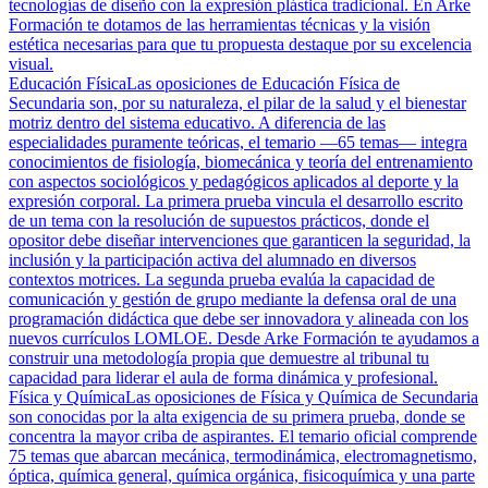
tecnologías de diseño con la expresión plástica tradicional. En Arke
Formación te dotamos de las herramientas técnicas y la visión
estética necesarias para que tu propuesta destaque por su excelencia
visual.
Educación Física
Las oposiciones de Educación Física de
Secundaria son, por su naturaleza, el pilar de la salud y el bienestar
motriz dentro del sistema educativo. A diferencia de las
especialidades puramente teóricas, el temario —65 temas— integra
conocimientos de fisiología, biomecánica y teoría del entrenamiento
con aspectos sociológicos y pedagógicos aplicados al deporte y la
expresión corporal. La primera prueba vincula el desarrollo escrito
de un tema con la resolución de supuestos prácticos, donde el
opositor debe diseñar intervenciones que garanticen la seguridad, la
inclusión y la participación activa del alumnado en diversos
contextos motrices. La segunda prueba evalúa la capacidad de
comunicación y gestión de grupo mediante la defensa oral de una
programación didáctica que debe ser innovadora y alineada con los
nuevos currículos LOMLOE. Desde Arke Formación te ayudamos a
construir una metodología propia que demuestre al tribunal tu
capacidad para liderar el aula de forma dinámica y profesional.
Física y Química
Las oposiciones de Física y Química de Secundaria
son conocidas por la alta exigencia de su primera prueba, donde se
concentra la mayor criba de aspirantes. El temario oficial comprende
75 temas que abarcan mecánica, termodinámica, electromagnetismo,
óptica, química general, química orgánica, fisicoquímica y una parte