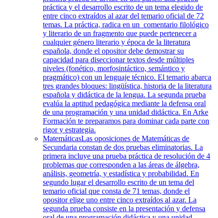
práctica y el desarrollo escrito de un tema elegido de
entre cinco extraídos al azar del temario oficial de 72
temas. La práctica, radica en un comentario filológico
y literario de un fragmento que puede pertenecer a
cualquier género literario y época de la literatura
española, donde el opositor debe demostrar su
capacidad para diseccionar textos desde múltiples
niveles (fonético, morfosintáctico, semántico y
pragmático) con un lenguaje técnico. El temario abarca
tres grandes bloques: lingüística, historia de la literatura
española y didáctica de la lengua. La segunda prueba
evalúa la aptitud pedagógica mediante la defensa oral
de una programación y una unidad didáctica. En Arke
Formación te preparamos para dominar cada parte con
rigor y estrategia.
Matemáticas
Las oposiciones de Matemáticas de
Secundaria constan de dos pruebas eliminatorias. La
primera incluye una prueba práctica de resolución de 4
problemas que corresponden a las áreas de álgebra,
análisis, geometría, y estadística y probabilidad. En
segundo lugar el desarrollo escrito de un tema del
temario oficial que consta de 71 temas, donde el
opositor elige uno entre cinco extraídos al azar. La
segunda prueba consiste en la presentación y defensa
oral de una programación didáctica y una unidad