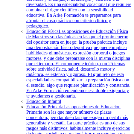
diversidad. Es una especialidad vocacional que requiere
combinar el rigor científico con la sensibilidad
educativa. En Arke Formación te preparamos para
afrontar el caso práctico con criterio clínico y
pedagógico.
Educación Física
Las oposiciones de Educación Física
de Maestros son las únicas en las que el propio cuerpo
del opositor entra en juego: la prueba práctica incluye
una demostración físico-deportiva que puede implicar
habilidades gimnásticas, expresión corporal o juegos
motores, y que debe prepararse con la misma disciplina
que el temario. El componente teórico, con 25 temas
sobre actividad física, salud, desarrollo motor y
didáctica, es extenso y riguroso. El gran reto de esta
especialidad es compatibilizar la preparación física con
el estudio, algo que requiere planificación y constancia.
En Arke Formación entendemos esa doble exigencia y
te ayudamos a gestionarla.
Educación Infantil
Educación Primaria
Las oposiciones de Educación
Primaria son las que mayor número de plazas
concentran, pero también las que exigen un perfil más
generalista y versátil. La parte práctica es uno de sus
rasgos más distintivos: habitualmente incluye ejercicios
de lengua castellana y matemáticas que requieren un