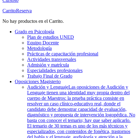
Cursos
0
Carrito
Reserva
No hay productos en el Carrito.
Grado en Psicología
Plan de estudios UNED
Equipo Docente
Metodología
Prácticas de capacitación profesional
Actividades transversales
Admisión y matrícula
Especialidades profesionales
Trabajo Final de Grado
Oposiciones Magisterio
Audición y Lenguaje
Las oposiciones de Audición y
Lenguaje tienen una identidad muy propia dentro del
cuerpo de Maestros: la prueba práctica consiste en
resolver un caso clínico-educativo real, donde el
candidato debe demostrar capacidad de evaluación,
diagnóstico y propuesta de intervención logopédica. No
basta con conocer el temario; hay que saber aplicarlo.
El temario de 30 temas es uno de los más técnicos y
especializados, con contenidos de fonética, trastornos
del habla y el lenguaje, audiología y atención a la