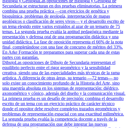
Biología y Geología
Las oposiciones de Biología y Geología de
Secundaria se estructuran en dos pruebas eliminatorias. La primera
combina una prueba práctica —con ejercicios de genética y
bioquímica, problemas de geología, interpretación de mapas
geológicos o clasificación de seres vivos— y el desarrollo escrito de
un tema elegido entre varios extraídos al azar de un temario de 75
temas. La segunda prueba evalúa la aptitud pedagógica mediante la
presentación y defensa oral de una programación didáctica y una
unidad didáctica. La fase de oposición representa el 66% de la nota
final, completándose con una fase de concurso de méritos del 33%.
En Arke Formación te preparamos para superar cada una de estas
partes con garantías.
Dibujo
Las oposiciones de Dibujo de Secundaria representan el
equilibrio perfecto entre el rigor geométrico y la sensibilidad
creativa, siendo una de las especialidades más técnicas de la rama
artística. A diferencia de otras áreas, su temario —72 temas— no
solo exige un conocimiento profundo de la Historia del Arte, sino
una maestría absoluta en los sistemas de representación: diédrico,
axonométrico y cónico, además del diseño y la comunicación visual.
La primera prueba es un desafío de precisión: combina el desarrollo
escrito de un tema con un ejercicio práctico de carácter técnico
donde el opositor debe resolver complejos trazados geométricos y
problemas de representación espacial con una exactitud milimétrica.
La segunda prueba evalúa la competencia docente a través de la
defensa de una programación que debe integrar las nuevas