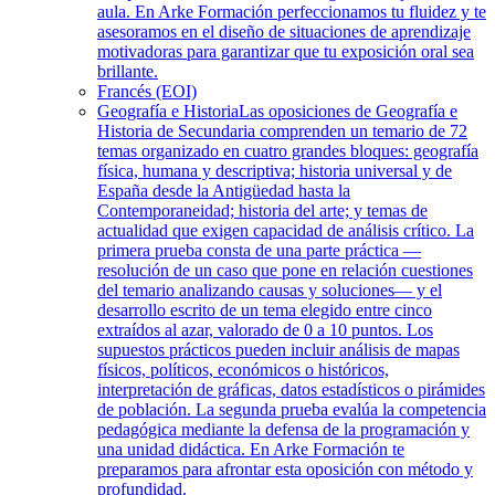
aula. En Arke Formación perfeccionamos tu fluidez y te
asesoramos en el diseño de situaciones de aprendizaje
motivadoras para garantizar que tu exposición oral sea
brillante.
Francés (EOI)
Geografía e Historia
Las oposiciones de Geografía e
Historia de Secundaria comprenden un temario de 72
temas organizado en cuatro grandes bloques: geografía
física, humana y descriptiva; historia universal y de
España desde la Antigüedad hasta la
Contemporaneidad; historia del arte; y temas de
actualidad que exigen capacidad de análisis crítico. La
primera prueba consta de una parte práctica —
resolución de un caso que pone en relación cuestiones
del temario analizando causas y soluciones— y el
desarrollo escrito de un tema elegido entre cinco
extraídos al azar, valorado de 0 a 10 puntos. Los
supuestos prácticos pueden incluir análisis de mapas
físicos, políticos, económicos o históricos,
interpretación de gráficas, datos estadísticos o pirámides
de población. La segunda prueba evalúa la competencia
pedagógica mediante la defensa de la programación y
una unidad didáctica. En Arke Formación te
preparamos para afrontar esta oposición con método y
profundidad.