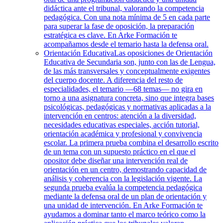
didáctica ante el tribunal, valorando la competencia
pedagógica. Con una nota mínima de 5 en cada parte
para superar la fase de oposición, la preparación
estratégica es clave. En Arke Formación te
acompañamos desde el temario hasta la defensa oral.
Orientación Educativa
Las oposiciones de Orientación
Educativa de Secundaria son, junto con las de Lengua,
de las más transversales y conceptualmente exigentes
del cuerpo docente. A diferencia del resto de
especialidades, el temario —68 temas— no gira en
torno a una asignatura concreta, sino que integra bases
psicológicas, pedagógicas y normativas aplicadas a la
intervención en centros: atención a la diversidad,
necesidades educativas especiales, acción tutorial,
orientación académica y profesional y convivencia
escolar. La primera prueba combina el desarrollo escrito
de un tema con un supuesto práctico en el que el
opositor debe diseñar una intervención real de
orientación en un centro, demostrando capacidad de
análisis y coherencia con la legislación vigente. La
segunda prueba evalúa la competencia pedagógica
mediante la defensa oral de un plan de orientación y
una unidad de intervención. En Arke Formación te
ayudamos a dominar tanto el marco teórico como la