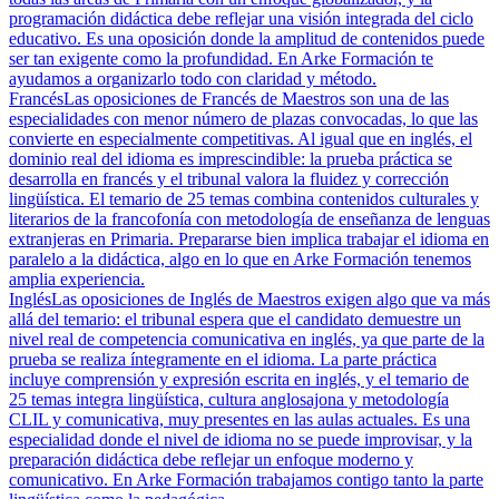
programación didáctica debe reflejar una visión integrada del ciclo
educativo. Es una oposición donde la amplitud de contenidos puede
ser tan exigente como la profundidad. En Arke Formación te
ayudamos a organizarlo todo con claridad y método.
Francés
Las oposiciones de Francés de Maestros son una de las
especialidades con menor número de plazas convocadas, lo que las
convierte en especialmente competitivas. Al igual que en inglés, el
dominio real del idioma es imprescindible: la prueba práctica se
desarrolla en francés y el tribunal valora la fluidez y corrección
lingüística. El temario de 25 temas combina contenidos culturales y
literarios de la francofonía con metodología de enseñanza de lenguas
extranjeras en Primaria. Prepararse bien implica trabajar el idioma en
paralelo a la didáctica, algo en lo que en Arke Formación tenemos
amplia experiencia.
Inglés
Las oposiciones de Inglés de Maestros exigen algo que va más
allá del temario: el tribunal espera que el candidato demuestre un
nivel real de competencia comunicativa en inglés, ya que parte de la
prueba se realiza íntegramente en el idioma. La parte práctica
incluye comprensión y expresión escrita en inglés, y el temario de
25 temas integra lingüística, cultura anglosajona y metodología
CLIL y comunicativa, muy presentes en las aulas actuales. Es una
especialidad donde el nivel de idioma no se puede improvisar, y la
preparación didáctica debe reflejar un enfoque moderno y
comunicativo. En Arke Formación trabajamos contigo tanto la parte