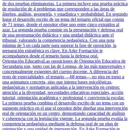
de dos pruebas eliminatorias. La primera incluye una prueba práctica
de resolución de 4 problemas que corresponden a las áreas de
álgebra, análisis, geometría, y estadística y probabilidad. En segundo
lugar el desarrollo escrito de un tema del temario oficial que consta
de 71 temas, donde el opositor elige uno entre cinco extraídos al
azar. La segunda prueba consiste en la presentación y defensa oral
de una programación didáctica y una unidad didáctica ante el
tribunal, valorando la competencia pedagógica. Con una nota
mínima de 5 en cada parte para superar la fase de oposición, la
preparación estratégica es clave. En Arke Formación te
acompañamos desde el temario hasta la defensa oral.
Orientación Educativa
Las oposiciones de Orientación Educativa de
Secundaria son, junto con las de Lengua, de las más transversales y
conceptualmente exigentes del cuerpo docente. A diferencia del
resto de especialidades, el temario —68 temas— no gira en torno a
una asignatura concreta, sino que integra bases psicológicas,
pedagógicas y normativas aplicadas a la intervención en centros:
atención a la diversidad, necesidades educativas especiales, acción
tutorial, orientación académica y profesional y convivencia escolar.
La primera prueba combina el desarrollo escrito de un tema con un
supuesto práctico en el que el opositor debe diseñar una intervención
real de orientación en un centro, demostrando capacidad de análisis
y coherencia con la legislación vigente. La segunda prueba evalúa la
competencia pedagógica mediante la defensa oral de un plan de
orientación y una unidad de intervención. En Arke Formación te