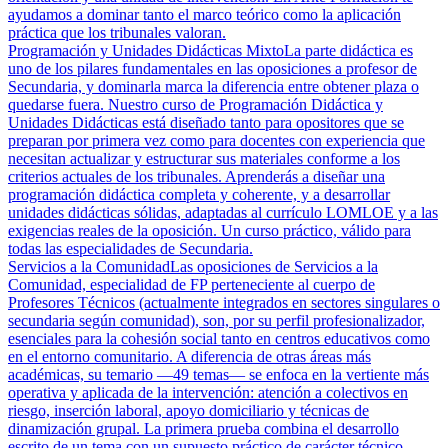
ayudamos a dominar tanto el marco teórico como la aplicación
práctica que los tribunales valoran.
Programación y Unidades Didácticas Mixto
La parte didáctica es
uno de los pilares fundamentales en las oposiciones a profesor de
Secundaria, y dominarla marca la diferencia entre obtener plaza o
quedarse fuera. Nuestro curso de Programación Didáctica y
Unidades Didácticas está diseñado tanto para opositores que se
preparan por primera vez como para docentes con experiencia que
necesitan actualizar y estructurar sus materiales conforme a los
criterios actuales de los tribunales. Aprenderás a diseñar una
programación didáctica completa y coherente, y a desarrollar
unidades didácticas sólidas, adaptadas al currículo LOMLOE y a las
exigencias reales de la oposición. Un curso práctico, válido para
todas las especialidades de Secundaria.
Servicios a la Comunidad
Las oposiciones de Servicios a la
Comunidad, especialidad de FP perteneciente al cuerpo de
Profesores Técnicos (actualmente integrados en sectores singulares o
secundaria según comunidad), son, por su perfil profesionalizador,
esenciales para la cohesión social tanto en centros educativos como
en el entorno comunitario. A diferencia de otras áreas más
académicas, su temario —49 temas— se enfoca en la vertiente más
operativa y aplicada de la intervención: atención a colectivos en
riesgo, inserción laboral, apoyo domiciliario y técnicas de
dinamización grupal. La primera prueba combina el desarrollo
escrito de un tema con un supuesto práctico de carácter técnico,