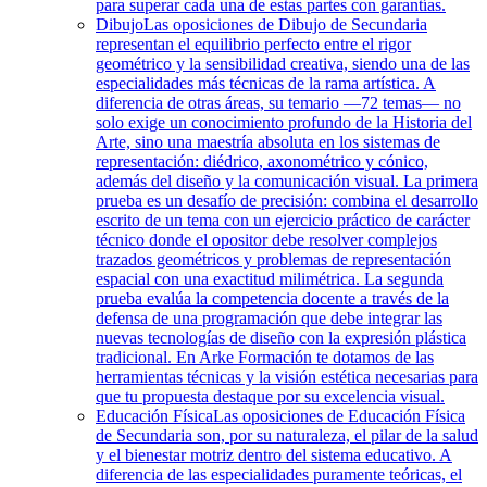
para superar cada una de estas partes con garantías.
Dibujo
Las oposiciones de Dibujo de Secundaria
representan el equilibrio perfecto entre el rigor
geométrico y la sensibilidad creativa, siendo una de las
especialidades más técnicas de la rama artística. A
diferencia de otras áreas, su temario —72 temas— no
solo exige un conocimiento profundo de la Historia del
Arte, sino una maestría absoluta en los sistemas de
representación: diédrico, axonométrico y cónico,
además del diseño y la comunicación visual. La primera
prueba es un desafío de precisión: combina el desarrollo
escrito de un tema con un ejercicio práctico de carácter
técnico donde el opositor debe resolver complejos
trazados geométricos y problemas de representación
espacial con una exactitud milimétrica. La segunda
prueba evalúa la competencia docente a través de la
defensa de una programación que debe integrar las
nuevas tecnologías de diseño con la expresión plástica
tradicional. En Arke Formación te dotamos de las
herramientas técnicas y la visión estética necesarias para
que tu propuesta destaque por su excelencia visual.
Educación Física
Las oposiciones de Educación Física
de Secundaria son, por su naturaleza, el pilar de la salud
y el bienestar motriz dentro del sistema educativo. A
diferencia de las especialidades puramente teóricas, el