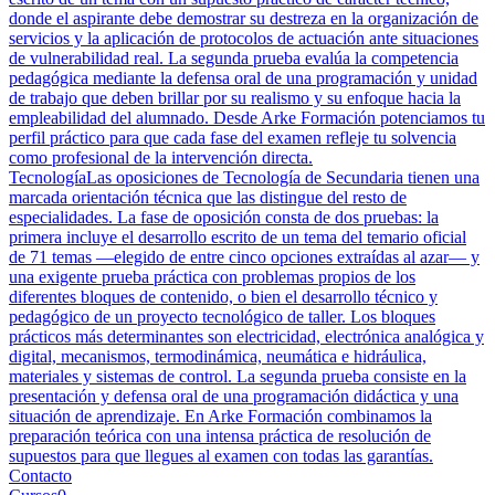
donde el aspirante debe demostrar su destreza en la organización de
servicios y la aplicación de protocolos de actuación ante situaciones
de vulnerabilidad real. La segunda prueba evalúa la competencia
pedagógica mediante la defensa oral de una programación y unidad
de trabajo que deben brillar por su realismo y su enfoque hacia la
empleabilidad del alumnado. Desde Arke Formación potenciamos tu
perfil práctico para que cada fase del examen refleje tu solvencia
como profesional de la intervención directa.
Tecnología
Las oposiciones de Tecnología de Secundaria tienen una
marcada orientación técnica que las distingue del resto de
especialidades. La fase de oposición consta de dos pruebas: la
primera incluye el desarrollo escrito de un tema del temario oficial
de 71 temas —elegido de entre cinco opciones extraídas al azar— y
una exigente prueba práctica con problemas propios de los
diferentes bloques de contenido, o bien el desarrollo técnico y
pedagógico de un proyecto tecnológico de taller. Los bloques
prácticos más determinantes son electricidad, electrónica analógica y
digital, mecanismos, termodinámica, neumática e hidráulica,
materiales y sistemas de control. La segunda prueba consiste en la
presentación y defensa oral de una programación didáctica y una
situación de aprendizaje. En Arke Formación combinamos la
preparación teórica con una intensa práctica de resolución de
supuestos para que llegues al examen con todas las garantías.
Contacto