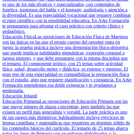
es uno de los más técnicos y especializados, con contenidos de
fonética, trastornos del habla y el lenguaje, audiología y atención a
la diversidad. Es una especialidad vocacional que requiere combinar
el rigor científico con la sensibilidad educativa. En Arke Formación
te preparamos para afrontar el caso práctico con criterio clínico y
pedagógico.
Educación Física
Las oposiciones de Educación Física de Maestros
son las únicas en las que el propio cuerpo del opositor entra en
juego: la prueba práctica incluye una demostración físico-deportiva
que puede implicar habilidades gimnásticas, expresión corporal o
juegos motores, y que debe prepararse con la misma disciplina que
el temario. El componente teórico, con 25 temas sobre actividad
física, salud, desarrollo motor y didáctica, es extenso y riguroso. El
gran reto de esta especialidad es compatibilizar la preparación física
con el estudio, algo que requiere planificación y constancia. En Arke
Formación entendemos esa doble exigencia y te ayudamos a
gestionarla.
Educación Infantil
Educación Primaria
Las oposiciones de Educación Primaria son las
que mayor número de plazas concentran, pero también las que
exigen un perfil más generalista y versátil. La parte práctica es uno
de sus rasgos más distintivos: habitualmente incluye ejercicios de
lengua castellana y matemáticas que requieren un dominio sólido de
los contenidos básicos del currículo. El temario de 25 temas abarca
todas las áreas de Primaria con un enfoque globalizador, y la