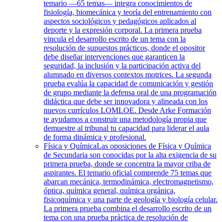
temario —65 temas— integra conocimientos de
fisiología, biomecánica y teoría del entrenamiento con
aspectos sociológicos y pedagógicos aplicados al
deporte y la expresión corporal. La primera prueba
vincula el desarrollo escrito de un tema con la
resolución de supuestos prácticos, donde el opositor
debe diseñar intervenciones que garanticen la
seguridad, la inclusión y la participación activa del
alumnado en diversos contextos motrices. La segunda
prueba evalúa la capacidad de comunicación y gestión
de grupo mediante la defensa oral de una programación
didáctica que debe ser innovadora y alineada con los
nuevos currículos LOMLOE. Desde Arke Formación
te ayudamos a construir una metodología propia que
demuestre al tribunal tu capacidad para liderar el aula
de forma dinámica y profesional.
Física y Química
Las oposiciones de Física y Química
de Secundaria son conocidas por la alta exigencia de su
primera prueba, donde se concentra la mayor criba de
aspirantes. El temario oficial comprende 75 temas que
abarcan mecánica, termodinámica, electromagnetismo,
óptica, química general, química orgánica,
fisicoquímica y una parte de geología y biología celular.
La primera prueba combina el desarrollo escrito de un
tema con una prueba práctica de resolución de