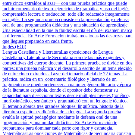
entre cinco extraídos al azar— con una prueba práctica que puede
incluir comentario de texto, ejercicios de gramática y uso del inglés,
comprensión lectora o traducción, todo ello redactado íntegramente
en inglés. La segunda prueba consiste en la presentación y defensa
oral de una programación didáctica y una situación de aprendizaje.
Una especialidad en la que la fluidez escrita el día del examen marca
la diferencia. En Arke Formación trabajamos todas las destrezas para
que llegues preparado en cada frente.
Inglés (EOI)
Lengua Castellana y Literatura
Las oposiciones de Lengua
Castellana y Literatura de Secundaria son de las más exigentes y
competitivas del cuerpo docente. La primera prueba se divide en dos
partes: una prueba práctica y el desarrollo escrito de un tema elegido
de entre cinco extraídos al azar del temario oficial de 72 temas. La
práctica, radica en un comentario filológico y literario de un
fragmento que puede pertenecer a cualquier género literario y época
de la literatura española, donde el opositor debe demostrar su
capacidad para diseccionar textos desde múltiples niveles (fonético,
morfosintáctico, semántico y pragmático) con un lenguaje técnico.
El temario abarca tres grandes bloques: lingüística, historia de la
literatura española y didáctica de la lengua. La segunda prueba
evalúa la aptitud pedagógica mediante la defensa oral de una
programación y una unidad didáctica. En Arke Formación te
preparamos para dominar cada parte con rigor y estrategia.
Matemáticas
Las oposiciones de Matemáticas de Secundaria constan