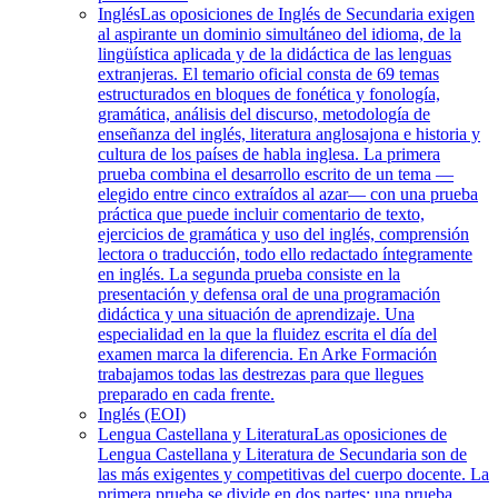
Inglés
Las oposiciones de Inglés de Secundaria exigen
al aspirante un dominio simultáneo del idioma, de la
lingüística aplicada y de la didáctica de las lenguas
extranjeras. El temario oficial consta de 69 temas
estructurados en bloques de fonética y fonología,
gramática, análisis del discurso, metodología de
enseñanza del inglés, literatura anglosajona e historia y
cultura de los países de habla inglesa. La primera
prueba combina el desarrollo escrito de un tema —
elegido entre cinco extraídos al azar— con una prueba
práctica que puede incluir comentario de texto,
ejercicios de gramática y uso del inglés, comprensión
lectora o traducción, todo ello redactado íntegramente
en inglés. La segunda prueba consiste en la
presentación y defensa oral de una programación
didáctica y una situación de aprendizaje. Una
especialidad en la que la fluidez escrita el día del
examen marca la diferencia. En Arke Formación
trabajamos todas las destrezas para que llegues
preparado en cada frente.
Inglés (EOI)
Lengua Castellana y Literatura
Las oposiciones de
Lengua Castellana y Literatura de Secundaria son de
las más exigentes y competitivas del cuerpo docente. La
primera prueba se divide en dos partes: una prueba