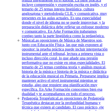
realiza íntegramente en el idioma. La parte práctica
incluye comprensión y expresión escrita en inglés, y el
temario de 25 temas integra lingüística, cultura
anglosajona y metodología CLIL y comunicativa, muy
presentes en las aulas actuales. Es una especialidad
donde el nivel de idioma no se puede improvisar, y la
preparación didáctica debe reflejar un enfoque moderno
y comunicativo. En Arke Formación trabajamos
contigo tanto la parte lingüística como la pedagógica.
Música
Las oposiciones de Música de Maestros son,
junto con Educación Física, las que más exponen al
opositor: la prueba práctica puede incluir interpretación
instrumental ante el tribunal, lectura a primera vista o
incluso dirección coral, lo que añade una presión
performativa que no existe en otras especialidades. El
temario de 25 temas combina teoría y análisis musical,
historia de la música e historia de la música e didáctica
de la educación musical en Primaria. Prepararse implica
mantener activo el nivel instrumental mientras se
estudia, algo que requiere una planificación muy
específica. En Arke Formación conocemos bien esa
dualidad y te acompañamos en todo el proceso.
Pedagogía Terapéutica
Las oposiciones de Pedagogía
Terapéutica destacan por la profundidad humana y
técnica que exigen al candidato. El caso práctico, eje