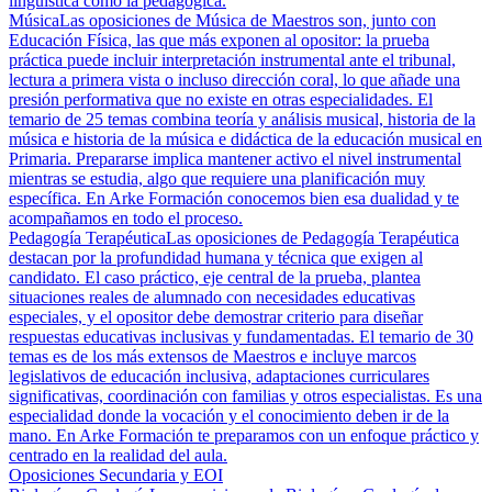
lingüística como la pedagógica.
Música
Las oposiciones de Música de Maestros son, junto con
Educación Física, las que más exponen al opositor: la prueba
práctica puede incluir interpretación instrumental ante el tribunal,
lectura a primera vista o incluso dirección coral, lo que añade una
presión performativa que no existe en otras especialidades. El
temario de 25 temas combina teoría y análisis musical, historia de la
música e historia de la música e didáctica de la educación musical en
Primaria. Prepararse implica mantener activo el nivel instrumental
mientras se estudia, algo que requiere una planificación muy
específica. En Arke Formación conocemos bien esa dualidad y te
acompañamos en todo el proceso.
Pedagogía Terapéutica
Las oposiciones de Pedagogía Terapéutica
destacan por la profundidad humana y técnica que exigen al
candidato. El caso práctico, eje central de la prueba, plantea
situaciones reales de alumnado con necesidades educativas
especiales, y el opositor debe demostrar criterio para diseñar
respuestas educativas inclusivas y fundamentadas. El temario de 30
temas es de los más extensos de Maestros e incluye marcos
legislativos de educación inclusiva, adaptaciones curriculares
significativas, coordinación con familias y otros especialistas. Es una
especialidad donde la vocación y el conocimiento deben ir de la
mano. En Arke Formación te preparamos con un enfoque práctico y
centrado en la realidad del aula.
Oposiciones Secundaria y EOI