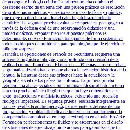
de geología y biología celular. La primera prueba combina el
desarrollo escrito de un tema con una prueba práctica de resolución
de problemas numéricos y cuestiones teóricas de física y química,
que exige un dominio sólido del cálculo y del razonamiento
científico. La segunda prueba evalúa la competencia pedagógica a
través de la defensa oral de una programación didáctica y una
unidad didáctica. Preparar bien los supuestos prácticos es
determinante: en Arke Formación trabajamos de forma sistemática
todos los bloques de problemas para que ningún tipo de ejercicio te
pille por sorpresa.
Francés
Las oposiciones de Francés de Secundaria requieren una
solvencia lingüística bilingüe y una profunda comprensión de la
realidad cultural francófona. El temario —69 temas— no se limita a
la gramática descriptiva, sino que abarca la evolución histórica de la
lengua, la literatura desde sus orígenes hasta la actualidad y la
geografía social de los países francófonos. La primera prueba
requiere una alta especialización: combina el desarrollo de un tema
con una prueba práctica lingüística que incluye comentarios de
texto, traducciones y análisis fonéticos, exigiendo una precisión
filológica impecable. La segunda prueba, realizada íntegramente en
francés, evalúa la aptitud pedagógica mediante la defensa de una
programación y unidad didáctica de intervención que fomenten la
competencia comunicativa en lengua extranjera en el aula. En Arke
Formación perfeccionamos tu fluidez y te asesoramos en el diseño
de situaciones de aprendizaje motivadoras para garantizar que tu