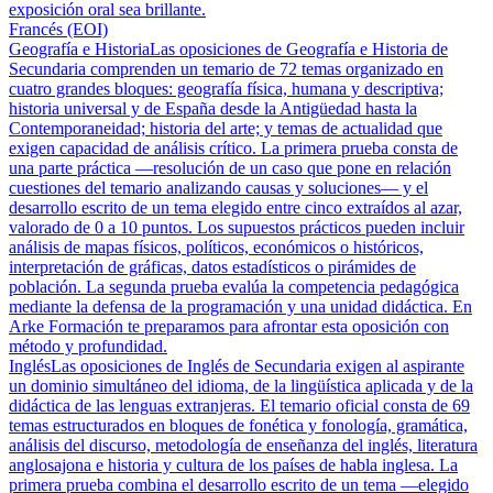
exposición oral sea brillante.
Francés (EOI)
Geografía e Historia
Las oposiciones de Geografía e Historia de
Secundaria comprenden un temario de 72 temas organizado en
cuatro grandes bloques: geografía física, humana y descriptiva;
historia universal y de España desde la Antigüedad hasta la
Contemporaneidad; historia del arte; y temas de actualidad que
exigen capacidad de análisis crítico. La primera prueba consta de
una parte práctica —resolución de un caso que pone en relación
cuestiones del temario analizando causas y soluciones— y el
desarrollo escrito de un tema elegido entre cinco extraídos al azar,
valorado de 0 a 10 puntos. Los supuestos prácticos pueden incluir
análisis de mapas físicos, políticos, económicos o históricos,
interpretación de gráficas, datos estadísticos o pirámides de
población. La segunda prueba evalúa la competencia pedagógica
mediante la defensa de la programación y una unidad didáctica. En
Arke Formación te preparamos para afrontar esta oposición con
método y profundidad.
Inglés
Las oposiciones de Inglés de Secundaria exigen al aspirante
un dominio simultáneo del idioma, de la lingüística aplicada y de la
didáctica de las lenguas extranjeras. El temario oficial consta de 69
temas estructurados en bloques de fonética y fonología, gramática,
análisis del discurso, metodología de enseñanza del inglés, literatura
anglosajona e historia y cultura de los países de habla inglesa. La
primera prueba combina el desarrollo escrito de un tema —elegido