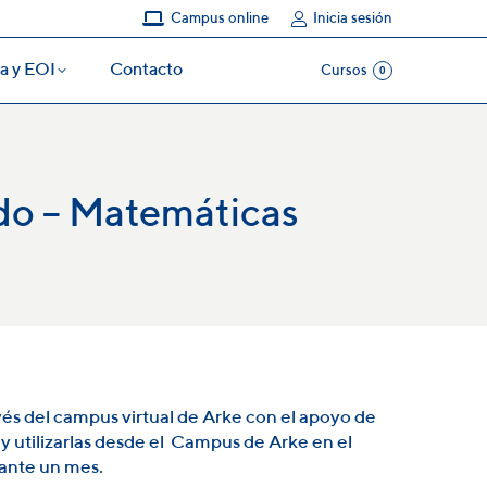
Campus online
Inicia sesión
a y EOI
Contacto
Cursos
0
a y EOI
Contacto
Cursos
0
do – Matemáticas
vés del campus virtual de Arke con el apoyo de
 y utilizarlas desde el Campus de Arke en el
ante un mes.