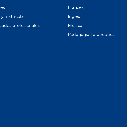
des
Francés
y matrícula
Inglés
dades profesionales
Música
Pedagogía Terapéutica