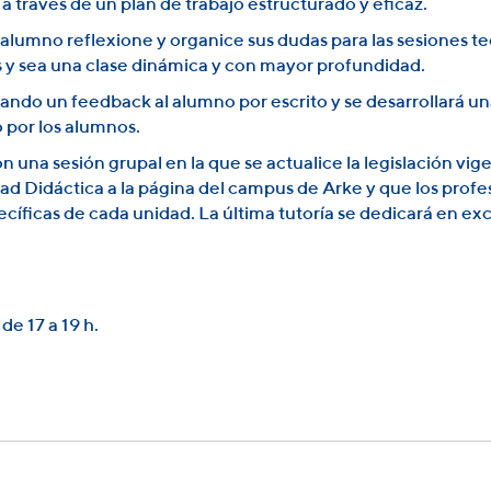
a través de un plan de trabajo estructurado y eficaz.
alumno reflexione y organice sus dudas para las sesiones teó
 y sea una clase dinámica y con mayor profundidad.
dando un feedback al alumno por escrito y se desarrollará 
por los alumnos.
con una sesión grupal en la que se actualice la legislación vig
d Didáctica a la página del campus de Arke y que los profeso
ecíficas de cada unidad. La última tutoría se dedicará en exc
de 17 a 19 h.